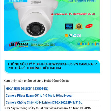
THÔNG SỐ CHÝ Ý DH-IPC-HDW1230SP-S5-VN CAMERA IP
POE GIÁ RẺ THƯƠNG HIỆU DAHUA
Xem thêm sản phẩm có cùng Hoặt Động Độc lập
HIKVISION DS-2CD1123G0E-I(L)
Camera Pilass Ecam-501Ip 1.0 Mp Ip Hồng Ngoại
Camera Chống Cháy Nổ Hikvision DS-2XE6222F-IS/316L
Dưới đây là thông số kỹ thuật chi tiết về Camera An Ninh
DH-IPC-