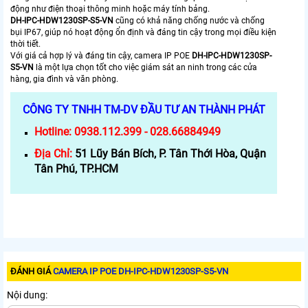
động như điện thoại thông minh hoặc máy tính bảng.
DH-IPC-HDW1230SP-S5-VN
cũng có khả năng chống nước và chống
bụi IP67, giúp nó hoạt động ổn định và đáng tin cậy trong mọi điều kiện
thời tiết.
Với giá cả hợp lý và đáng tin cậy, camera IP POE
DH-IPC-HDW1230SP-
S5-VN
là một lựa chọn tốt cho việc giám sát an ninh trong các cửa
hàng, gia đình và văn phòng.
CÔNG TY TNHH TM-DV ĐẦU TƯ AN THÀNH PHÁT
Hotline:
0938.112.399 - 028.66884949
Địa Chỉ:
51 Lũy Bán Bích, P. Tân Thới Hòa, Quận
Tân Phú, TP.HCM
ĐÁNH GIÁ
CAMERA IP POE DH-IPC-HDW1230SP-S5-VN
Nội dung: