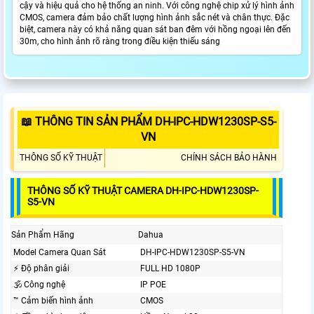
cậy và hiệu quả cho hệ thống an ninh. Với công nghệ chip xử lý hình ảnh
CMOS, camera đảm bảo chất lượng hình ảnh sắc nét và chân thực. Đặc
biệt, camera này có khả năng quan sát ban đêm với hồng ngoại lên đến
30m, cho hình ảnh rõ ràng trong điều kiện thiếu sáng
📖 THÔNG TIN SẢN PHẨM DH-IPC-HDW1230SP-S5-
VN
THÔNG SỐ KỸ THUẬT
CHÍNH SÁCH BẢO HÀNH
THÔNG SỐ KỸ THUẬT CAMERA DH-IPC-HDW1230SP-
S5-VN
Sản Phẩm Hãng
Dahua
Model Camera Quan Sát
DH-IPC-HDW1230SP-S5-VN
️⚡ Độ phân giải
FULL HD 1080P
🕉️ Công nghệ
IP POE
™️ Cảm biến hình ảnh
CMOS