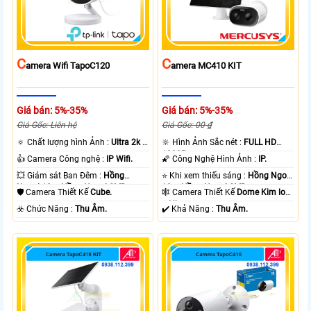
C
C
Amera Wifi TapoC120
Amera MC410 KIT
Giá bán: 5%-35%
Giá bán: 5%-35%
Giá Gốc: Liên hệ
Giá Gốc: 00 ₫
🔅 Chất lượng hình Ảnh :
Ultra 2k +
🔆 Hình Ảnh Sắc nét :
FULL HD
.
1080P .
👍 Camera Công nghệ :
IP Wifi.
🌠 Công Nghệ Hình Ảnh :
IP.
💥 Giám sát Ban Đêm :
Hồng
⭐ Khi xem thiếu sáng :
Hồng Ngoại
Ngoại 10m Hồng Ngoại SMD.
10m Hồng Ngoại SMD.
🛡 Camera Thiết Kế
Cube.
🕸️ Camera Thiết Kế
Dome Kim loại
+ Nhựa.
️☣️ Chức Năng :
Thu Âm.
️✔️ Khả Năng :
Thu Âm.