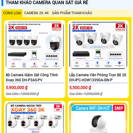
THAM KHẢO CAMERA QUAN SÁT GIÁ RẺ
CÙNG LOẠI
CAMERA 2K 4K
SẢN PHẨM THAM KHẢO
Bộ Camera Giám Sát Công Trình
Lắp Camera Văn Phòng Trọn Bộ 2K
Xoay 360 DH-P3AS-PV
DH-IPC-HDW1339DA-SW-P
5,900,000 ₫
5,500,000 ₫
Giá Gốc: 7,500,000 ₫
Giá Gốc: 7,000,000 ₫