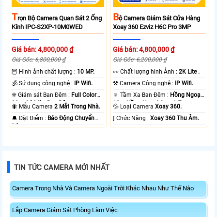
T
B
Rọn Bộ Camera Quan Sát 2 Ống
Ộ Camera Giám Sát Cửa Hàng
Kính IPC-S2XP-10M0WED
Xoay 360 Ezviz H6C Pro 3MP
Giá bán: 4,800,000 ₫
Giá bán: 4,800,000 ₫
Giá Gốc: 6,800,000 ₫
Giá Gốc: 6,200,000 ₫
🦉 Hình ảnh chất lượng :
10 MP.
️👀 Chất lượng hình Ảnh :
2K Lite .
🕉️ Sử dụng công nghệ :
IP Wifi.
⚒ Camera Công nghệ :
IP Wifi.
❈ Giám sát Ban Đêm :
Full Color
🔅 Tầm Xa Ban Đêm :
Hồng Ngoại
20m Có Màu Ban Ðêm.
10m Hồng Ngoại Smart IR.
🐜 Mẫu Camera
2 Mắt Trong Nhà.
💦 Loại Camera
Xoay 360.
️🔔 Đặt Điểm :
Báo Động Chuyển
️ƒ Chức Năng :
Xoay 360 Thu Âm.
Động.
TIN TỨC CAMERA MỚI NHẤT
Camera Trong Nhà Và Camera Ngoài Trời Khác Nhau Như Thế Nào
Lắp Camera Giám Sát Phòng Làm Việc