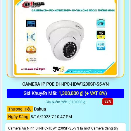
CAMERA IP POE DH-IPC-HDW1230SP-S5-VN
Giá Khuyến Mãi:
1,300,000 ₫
(+ VAT 8%)
32%
Giá Niêm Yết:1,910,000 ₫
Thương Hiệu
Dahua
Ngày Đăng
8/16/2023 7:10:47 PM
Camera An Ninh DH-IPC-HDW1230SP-S5-VN là một Camera đáng tin