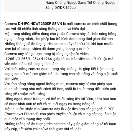
Năng Chống Ngược Sáng Tốt Chống Ngược
Sáng DWDR 120db
Camera
DH-IPC-HDW1230SP-S5-VN
là một camera an ninh chất lượng
cao với rất nhiều tính năng thông minh và hiện đại.
Một trong những điểm đáng chú ý của Camera này là chức năng hồng
ngoại thông minh, cho phép lưu trữ hình ảnh trong thời gian dài hơn.
Những thông số ấn tượng trên camera này rất hữu ích khi bạn muốn
xem lại các đoạn video đã được ghi lại trong quá khứ.
Camera này cũng được trang bị công nghệ nén video
H.265+/H.265/H.264+/H.264, giúp tối ưu hóa việc lưu trữ dữ liệu mà
vẫn đảm bảo chất lượng hình ảnh.
Với chức năng camera quan trọng này không chỉ giúp tiết kiệm dung
lượng lưu trữ, mà còn giảm bớt tải trọng cho hệ thống và tăng hiệu suất
làm việc.
Với tính năng hồng ngoại thông minh, camera này sẽ cho phép bạn
quan sát trong nhà một cách tốt hơn, nhất là khi ở trong điều kiện ánh
sáng yếu hoặc thiếu sáng.
Hồng ngoại được trang bị có thể chiếu sáng lên tới 30m, đảm bảo bạn
có được hình ảnh rỏ nét và chi tiết ngay cả trong bóng tối.
Một ưu điểm khác của Camera này là việc tích hợp công nghệ IP POE
(Power over Ethernet), cho phép truyền dữ liệu và cung cấp nguồn điện
qua một cáp mạng duy nhất.
Những thông số ấn tượng trên camera này giúp giảm đáng kể rối loạn
dây cáp, tiết kiệm chi phí và thời gian khi cài đặt.