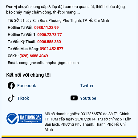
Đơn vị chuyên cung cấp & lắp đặt camera quan sát, thiết bị báo động,
báo cháy, máy chấm công, thiết bị mạng, ...
Trụ Sở:
51 Lũy Bán Bích, Phường Phú Thạnh, TP. Hồ Chí Minh
0938.11.23.99
Hotline Tư Vấn:
0906.72.73.77
Hotline Tư Vấn 1:
0906.855.330
Tư Vấn Kỹ Thuật:
0902.452.577
Tư Vấn Mua Hàng:
(028) 6688.4949
CSKH:
Email:
congngheanthanhphat@gmail.com
Kết nối với chúng tôi
Facebook
Twitter
Tiktok
Youtube
Mã số doanh nghiệp: 0312866570 do Sở Tài Chính
TP.HCM cấp ngày 23/07/2014. Trụ sở chính: 51 Lũy
Bán Bích, Phường Phú Thạnh, Thành Phố Hồ Chí
Minh