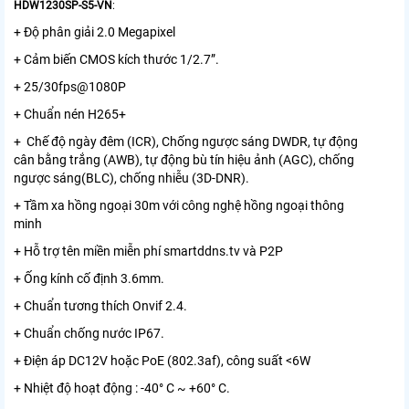
HDW1230SP-S5-VN
:
+ Độ phân giải 2.0 Megapixel
+ Cảm biến CMOS kích thước 1/2.7”.
+ 25/30fps@1080P
+ Chuẩn nén H265+
+ Chế độ ngày đêm (ICR), Chống ngược sáng DWDR, tự động
cân bằng trắng (AWB), tự động bù tín hiệu ảnh (AGC), chống
ngược sáng(BLC), chống nhiễu (3D-DNR).
+ Tầm xa hồng ngoại 30m với công nghệ hồng ngoại thông
minh
+ Hỗ trợ tên miền miễn phí smartddns.tv và P2P
+ Ống kính cố định 3.6mm.
+ Chuẩn tương thích Onvif 2.4.
+ Chuẩn chống nước IP67.
+ Điện áp DC12V hoặc PoE (802.3af), công suất <6W
+ Nhiệt độ hoạt động : -40° C ~ +60° C.