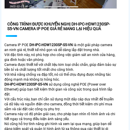
CÔNG TRÌNH ĐƯỢC KHUYẾN NGHỊ DH-IPC-HDW1230SP-
S5-VN CAMERA IP POE GIÁ RẺ MANG LẠI HIỆU QUẢ
Camera IP POE
DH-IPC-HDW1230SP-S5-VN
là một giải pháp camera
an ninh giá rẻ, thiết kế nhỏ gọn và dễ dàng lắp đặt trong nhà.
Với đặc tính này, nó phù hợp cho công việc giám sát an ninh cửa hàng,
gia đình hoặc văn phòng.
Camera được thiết kế với chất liệu kim loại chắc chắn, giúp đảm bảo sự
bền bỉ và chất lượng tốt nhất cho công trình.
Với khả năng chống va đập tốt, nó có thể chịu đựng được những tác
động mạnh mà không bị hỏng hóc.
DH-IPC-HDW1230SP-S5-VN
sử dụng công nghệ POE (Power over
Ethernet) giúp bạn tiết kiệm thời gian và công sức trong quá trình lắp
đặt.
Với cấu trúc này, bạn chỉ cần sử dụng một dây cáp duy nhất để truyền
cả dữ liệu và nguồn điện cho camera, đồng thời tiết kiệm chi phí mua
sắm và cài đặt các công cụ phụ trợ.
Camera này có độ phân giải cao, cho phép bạn nhìn rõ hình ảnh và chi
tiết ngay cả trong điều kiện ánh sáng yếu.
Nó cũng hỗ trợ tính năng ghi hình và xem lại qua mạng, giúp bạn dễ
dàng kiểm soát và quản lý hình ảnh từ xa thông qua các thiết bị di