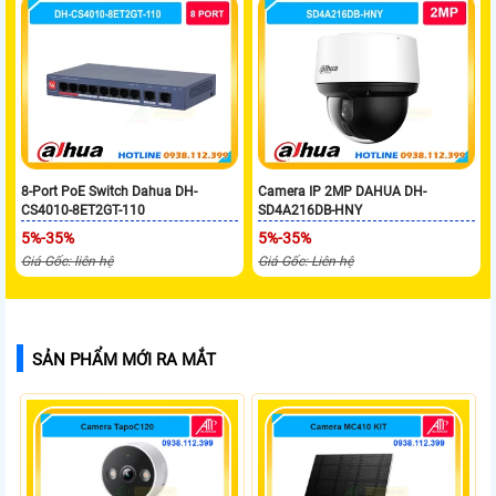
8-Port PoE Switch Dahua DH-
Camera IP 2MP DAHUA DH-
CS4010-8ET2GT-110
SD4A216DB-HNY
5%-35%
5%-35%
Giá Gốc: liên hệ
Giá Gốc: Liên hệ
SẢN PHẨM MỚI RA MẮT