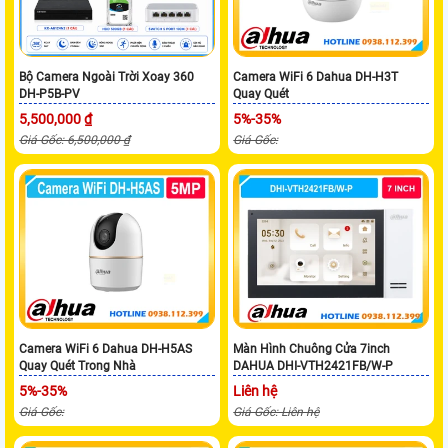
Bộ Camera Ngoài Trời Xoay 360
Camera WiFi 6 Dahua DH-H3T
DH-P5B-PV
Quay Quét
5,500,000 ₫
5%-35%
Giá Gốc: 6,500,000 ₫
Giá Gốc:
Camera WiFi 6 Dahua DH-H5AS
Màn Hình Chuông Cửa 7inch
Quay Quét Trong Nhà
DAHUA DHI-VTH2421FB/W-P
5%-35%
Liên hệ
Giá Gốc:
Giá Gốc: Liên hệ