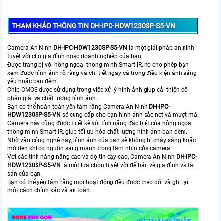
THAM KHẢO THÔNG TIN DH-IPC-HDW1230SP-S5-VN
Camera An Ninh
DH-IPC-HDW1230SP-S5-VN
là một giải pháp an ninh
tuyệt vời cho gia đình hoặc doanh nghiệp của bạn.
Được trang bị với hồng ngoại thông minh Smart IR, nó cho phép bạn
xem được hình ảnh rõ ràng và chi tiết ngay cả trong điều kiện ánh sáng
yếu hoặc ban đêm.
Chip CMOS được sử dụng trong việc xử lý hình ảnh giúp cải thiện độ
phân giải và chất lượng hình ảnh.
Bạn có thể hoàn toàn yên tâm rằng Camera An Ninh
DH-IPC-
HDW1230SP-S5-VN
sẽ cung cấp cho bạn hình ảnh sắc nét và mượt mà.
Camera này cũng được thiết kế với tính năng đặc biệt của hồng ngoại
thông minh Smart IR, giúp tối ưu hóa chất lượng hình ảnh ban đêm.
Nhờ vào công nghệ này, hình ảnh của bạn sẽ không bị cháy sáng hoặc
mờ đen khi có nguồn sáng mạnh trong tầm nhìn của camera.
Với các tính năng nâng cao và độ tin cậy cao, Camera An Ninh
DH-IPC-
HDW1230SP-S5-VN
là một lựa chọn tuyệt vời để bảo vệ gia đình và tài
sản của bạn.
Bạn có thể yên tâm rằng mọi hoạt động đều được theo dõi và ghi lại
một cách chính xác và an toàn.