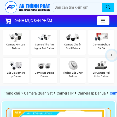
DANH MỤC SẢN PHẨM
Camera Kim Loại
Camera Thu Âm
Camera Chuẩn
Camera Dahua
Dahua
Ngoài Trời Dahua
Onvif Dahua
Giá Rẻ
Báo Giá Camera
Camera Ip Dome
Thiết Bị Báo Cháy
Bộ Camera Full
Ip Dahua
Dahua
Dahua
Color Dahua
›
›
›
›
Trang chủ
Camera Quan Sát
Camera IP
Camera Ip Dahua
Cam