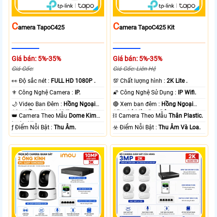
C
C
Amera TapoC425
Amera TapoC425 Kit
Giá bán: 5%-35%
Giá bán: 5%-35%
Giá Gốc:
Giá Gốc: Liên Hệ
️👀 Độ sắc nét :
FULL HD 1080P .
💯 Chất lượng hình :
2K Lite .
⚜️ Công Nghệ Camera :
IP.
🌠 Công Nghệ Sử Dụng :
IP Wifi.
🌙 Video Ban Đêm :
Hồng Ngoại
🔴 Xem ban đêm :
Hồng Ngoại
10m Hồng Ngoại SMD.
15m Có Màu Ban Ðêm.
👑 Camera Theo Mẫu
Dome Kim
⛓ Camera Theo Mẫu
Thân Plastic.
loại + Nhựa.
️ƒ Điểm Nỗi Bật :
Thu Âm.
️☣️ Điểm Nỗi Bật :
Thu Âm Và Loa.