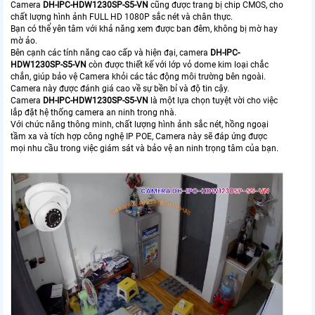
Camera
DH-IPC-HDW1230SP-S5-VN
cũng được trang bị chip CMOS, cho
chất lượng hình ảnh FULL HD 1080P sắc nét và chân thực.
Bạn có thể yên tâm với khả năng xem được ban đêm, không bị mờ hay
mờ ảo.
Bên cạnh các tính năng cao cấp và hiện đại, camera
DH-IPC-
HDW1230SP-S5-VN
còn được thiết kế với lớp vỏ dome kim loại chắc
chắn, giúp bảo vệ Camera khỏi các tác động môi trường bên ngoài.
Camera này được đánh giá cao về sự bền bỉ và độ tin cậy.
Camera
DH-IPC-HDW1230SP-S5-VN
là một lựa chọn tuyệt vời cho việc
lắp đặt hệ thống camera an ninh trong nhà.
Với chức năng thông minh, chất lượng hình ảnh sắc nét, hồng ngoại
tầm xa và tích hợp công nghệ IP POE, Camera này sẽ đáp ứng được
mọi nhu cầu trong việc giám sát và bảo vệ an ninh trọng tâm của bạn.