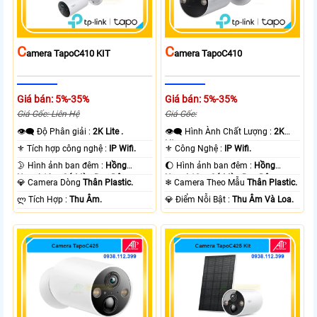
C
C
Amera TapoC410 KIT
Amera TapoC410
Giá bán: 5%-35%
Giá bán: 5%-35%
Giá Gốc: Liên Hệ
Giá Gốc:
👁️‍🗨 Độ Phân giải :
2K Lite .
👁️‍🗨 Hình Ành Chất Lượng :
2K
Lite .
⚜️ Tích hợp công nghệ :
IP Wifi.
⚜️ Công Nghệ :
IP Wifi.
🌛 Hình ảnh ban đêm :
Hồng
🌔 Hình ảnh ban đêm :
Hồng
Ngoại 10m Có Màu Ban Ðêm.
Ngoại 10m Có Màu Ban Ðêm.
💎 Camera Dòng
Thân Plastic.
❄ Camera Theo Mẫu
Thân Plastic.
️ლ Tích Hợp :
Thu Âm.
️💎 Điểm Nỗi Bật :
Thu Âm Và Loa.