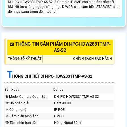
DH-IPC-HDW2831TMP-AS-S2 là Camera IP 8MP cho hình ảnh sắc nét
8M. Hỗ trợ chống ngược sáng thực D-WDR, chip cảm biến STARVIS™ cho
độ nhạy sáng trong đêm tốt hơn.
📖 THÔNG TIN SẢN PHẨM DH-IPC-HDW2831TMP-
AS-S2
THÔNG SỐ KỸ THUẬT
CHÍNH SÁCH BẢO HÀNH
T
HÔNG CHI TIẾT DH-IPC-HDW2831TMP-AS-S2
Sản Xuất
Dahua
🎬 Model Camera Quan Sát
DH-IPC-HDW2831TMP-AS-S2
💯 Độ phân giải
Ultra 4k 👍🏾
⚛️ Công nghệ
IP POE
✴️ Cảm biến hình ảnh
CMOS
🔴 Tầm nhìn ban đêm
Hồng Ngoại 30m