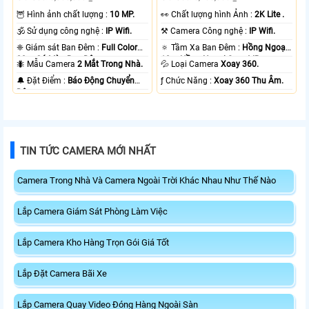
🦉 Hình ảnh chất lượng :
10 MP.
️👀 Chất lượng hình Ảnh :
2K Lite .
🕉️ Sử dụng công nghệ :
IP Wifi.
⚒ Camera Công nghệ :
IP Wifi.
❈ Giám sát Ban Đêm :
Full Color
🔅 Tầm Xa Ban Đêm :
Hồng Ngoại
20m Có Màu Ban Ðêm.
10m Hồng Ngoại Smart IR.
🐜 Mẫu Camera
2 Mắt Trong Nhà.
💦 Loại Camera
Xoay 360.
️🔔 Đặt Điểm :
Báo Động Chuyển
️ƒ Chức Năng :
Xoay 360 Thu Âm.
Động.
TIN TỨC CAMERA MỚI NHẤT
Camera Trong Nhà Và Camera Ngoài Trời Khác Nhau Như Thế Nào
Lắp Camera Giám Sát Phòng Làm Việc
Lắp Camera Kho Hàng Trọn Gói Giá Tốt
Lắp Đặt Camera Bãi Xe
Lắp Camera Quay Video Đóng Hàng Ngoài Sàn