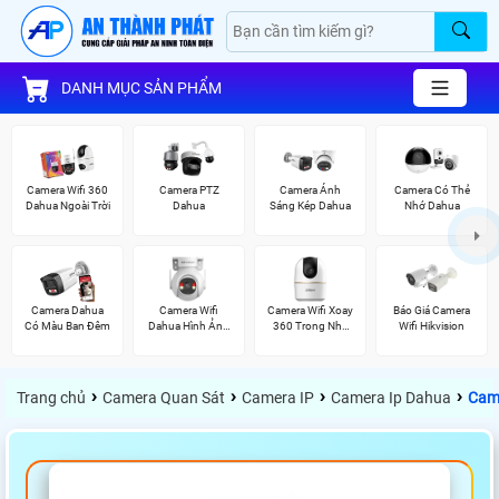
DANH MỤC SẢN PHẨM
Camera Wifi 360
Camera PTZ
Camera Ánh
Camera Có Thẻ
Dahua Ngoài Trời
Dahua
Sáng Kép Dahua
Nhớ Dahua
Camera Dahua
Camera Wifi
Camera Wifi Xoay
Báo Giá Camera
Có Màu Ban Đêm
Dahua Hình Ảnh
360 Trong Nhà
Wifi Hikvision
3K
Dahua
›
›
›
›
Trang chủ
Camera Quan Sát
Camera IP
Camera Ip Dahua
Cam