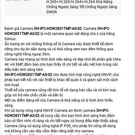
H.265+/H.265/H.264+/H.264 Khả Năng
Chống Ngược Sáng Tốt Chống Ngược Sáng
DWDR
Đánh giá Camera
DH-IPC-HDW2831TMP-AS-S2
: Camera
DH-IPC-
HDW2831TMP-AS-S2
là một camera quan sát đáng chú ý của hãng
Dahua.
Ấn tượng ơn với những thông số là Camera này được thiết kế dành
riêng cho dự án dân dụng và có khả năng xem ban đêm thông qua
công nghệ hồng ngoại 30m.
Camera này mang lại hình ảnh siêu sáng và đẹp nhờ độ phân giải Ultra
4K với 8MP, đảm bảo cho bạn thấy rõ chi tiết và sắc nét hơn trong các
điều kiện ánh sáng kém.
DH-IPC-HDW2831TMP-AS-S2
còn được tích hợp công nghệ ONVIF, cho
phép bạn kết nối với các thiết bị khác để quản lí và giám sát một cách
linh hoạt.
Thiết kế của camera cũng rất tinh tế với dạng bán cầu và vỏ kim loại,
giúp nó trở nên chắc chắn và bền bỉ.
Một ưu điểm đáng kể của Camera là khả năng xử lý hình ảnh thiếu
sáng.
Khi sử dụng công nghệ ONVIF Camera An Ninh, camera
DH-IPC-
HDW2831TMP-AS-S2
sẽ cung cấp cho bạn hình ảnh sáng hơn, đảm
bảo có tầm nhìn rõ ràng và chi tiết ngay cả trong điều kiện thiếu sáng.
Camera cũng sử dụng công nghệ IP POE, cho phép thi công dễ dàng
mà không cần các dây cắm điện riêng biệt cho camera.