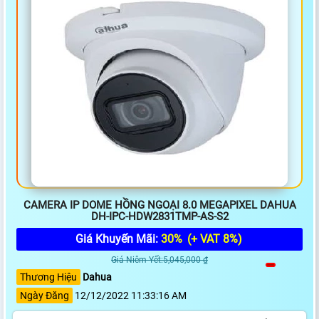
CAMERA IP DOME HỒNG NGOẠI 8.0 MEGAPIXEL DAHUA
DH-IPC-HDW2831TMP-AS-S2
Giá Khuyến Mãi:
30%
(+ VAT 8%)
Giá Niêm Yết:5,045,000 ₫
Thương Hiệu
Dahua
Ngày Đăng
12/12/2022 11:33:16 AM