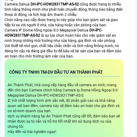
Camera Dahua
DH-IPC-HDW2831TMP-AS-S2
cũng được trang bị nhiều
tính năng thông minh như phát hiện chuyển động, thông báo bằng điện
thoại di động, và tích hợp âm thanh 2 chiều.
Chức năng cao cấp được trang bị này giúp cho bạn giám sát và giao
tiếp từ xa với người ở nhà, cửa hàng hoặc văn phòng của bạn.
Camera IP Dome hồng ngoại 8.0 Megapixel Dahua
DH-IPC-
HDW2831TMP-AS-S2
là sự lựa chọn hoàn hảo cho việc giám sát an
ninh trong những môi trường như cửa hàng, gia đình và văn phòng.
Với thiết kế nhỏ gọn, chất liệu chắc chắn và tính năng thông minh, nó
đáng tin cậy và đáng giá đầu tư để bảo vệ tài sản của bạn và đảm bảo
an toàn cho môi trường làm việc của bạn.
CÔNG TY TNHH TM-DV ĐẦU TƯ AN THÀNH PHÁT
An Thành Phát, nhà cung cấp hàng đầu về camera an ninh, mang
đến cho bạn Camera chính hãng Camera Ip Dome Hồng Ngoại 8.0
Megapixel Dahua DH-IPC-HDW2831TMP-AS-S
2:
Với chất lượng hình ảnh sắc nét, độ phân giải cao và khả năng
quan sát ban đêm, camera này sẽ đảm bảo an toàn cho gia đình và
cơ sở kinh doanh của bạn.
dịch vụ khách hàng tại An Thành Phát cũng rất tốt, đảm bảo bạn sẽ
nhận được sự tư vấn và hỗ trợ tốt nhất khi sử dụng dịch vụ của
chúng tôi.
Hãy đến và trải nghiệm ngay!