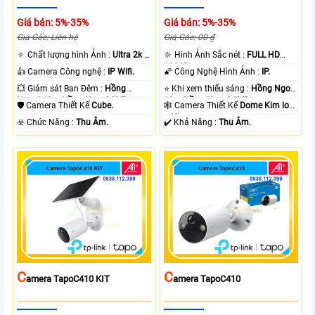
Giá bán: 5%-35%
Giá bán: 5%-35%
Giá Gốc: Liên hệ
Giá Gốc: 00 ₫
🔅 Chất lượng hình Ảnh :
Ultra 2k +
🔆 Hình Ảnh Sắc nét :
FULL HD
.
1080P .
👍 Camera Công nghệ :
IP Wifi.
🌠 Công Nghệ Hình Ảnh :
IP.
💥 Giám sát Ban Đêm :
Hồng
⭐ Khi xem thiếu sáng :
Hồng Ngoại
Ngoại 10m Hồng Ngoại SMD.
10m Hồng Ngoại SMD.
🛡 Camera Thiết Kế
Cube.
🕸️ Camera Thiết Kế
Dome Kim loại
+ Nhựa.
️☣️ Chức Năng :
Thu Âm.
️✔️ Khả Năng :
Thu Âm.
C
C
Amera TapoC410 KIT
Amera TapoC410