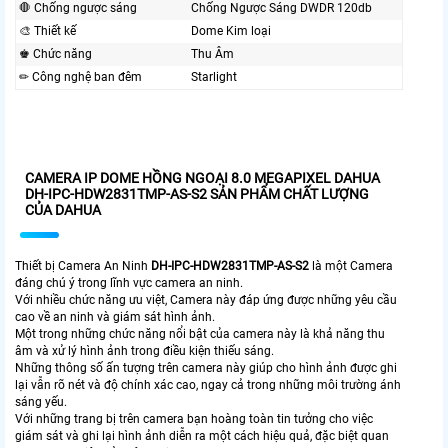
🛑 Chống ngược sáng
Chống Ngược Sáng DWDR 120db
🎨 Thiết kế
Dome Kim loại
♚ Chức năng
Thu Âm
✏ Công nghệ ban đêm
Starlight
CAMERA IP DOME HỒNG NGOẠI 8.0 MEGAPIXEL DAHUA
DH-IPC-HDW2831TMP-AS-S2 SẢN PHẨM CHẤT LƯỢNG
CỦA DAHUA
Thiết bị Camera An Ninh
DH-IPC-HDW2831TMP-AS-S2
là một Camera
đáng chú ý trong lĩnh vực camera an ninh.
Với nhiều chức năng ưu việt, Camera này đáp ứng được những yêu cầu
cao về an ninh và giám sát hình ảnh.
Một trong những chức năng nổi bật của camera này là khả năng thu
âm và xử lý hình ảnh trong điều kiện thiếu sáng.
Những thông số ấn tượng trên camera này giúp cho hình ảnh được ghi
lại vẫn rõ nét và độ chính xác cao, ngay cả trong những môi trường ánh
sáng yếu.
Với những trang bị trên camera bạn hoàng toàn tin tưởng cho việc
giám sát và ghi lại hình ảnh diễn ra một cách hiệu quả, đặc biệt quan