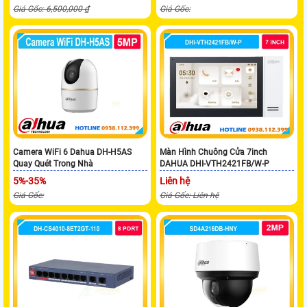
Giá Gốc: 6,500,000 ₫
Giá Gốc:
Camera WiFi 6 Dahua DH-H5AS
Màn Hình Chuông Cửa 7inch
Quay Quét Trong Nhà
DAHUA DHI-VTH2421FB/W-P
5%-35%
Liên hệ
Giá Gốc:
Giá Gốc: Liên hệ