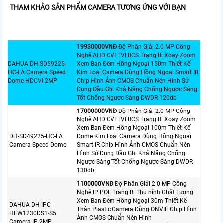
THAM KHẢO SẢN PHẨM CAMERA TƯƠNG ỨNG VỚI BẠN
19930000VNÐ
Độ Phân Giải 2.0 MP Công
Nghệ AHD CVI TVI BCS Trang Bị Xoay Zoom
DAHUA DH-SD59225-
Xem Ban Đêm Hồng Ngoại 150m Thiết Kế
HC-LA Camera Speed
Kim Loại Camera Dùng Hồng Ngoại Smart IR
Dome HDCVI 2MP
Chip Hình Ảnh CMOS Chuẩn Nén Hình Sử
Dụng Đầu Ghi Khả Năng Chống Ngược Sáng
Tốt Chống Ngược Sáng DWDR 120db
17000000VNÐ
Độ Phân Giải 2.0 MP Công
Nghệ AHD CVI TVI BCS Trang Bị Xoay Zoom
Xem Ban Đêm Hồng Ngoại 100m Thiết Kế
DH-SD49225-HC-LA
Dome Kim Loại Camera Dùng Hồng Ngoại
Camera Speed Dome
Smart IR Chip Hình Ảnh CMOS Chuẩn Nén
Hình Sử Dụng Đầu Ghi Khả Năng Chống
Ngược Sáng Tốt Chống Ngược Sáng DWDR
130db
1100000VNÐ
Độ Phân Giải 2.0 MP Công
Nghệ IP POE Trang Bị Thu hình Chất Lượng
Xem Ban Đêm Hồng Ngoại 30m Thiết Kế
DAHUA DH-IPC-
Thân Plastic Camera Dùng ONVIF Chip Hình
HFW1230DS1-S5
Ảnh CMOS Chuẩn Nén Hình
Camera IP 2MP