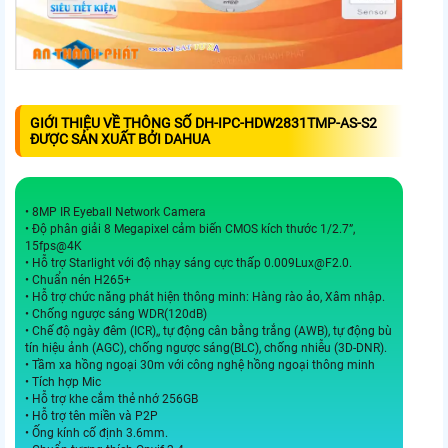
GIỚI THIỆU VỀ THÔNG SỐ DH-IPC-HDW2831TMP-AS-S2
ĐƯỢC SẢN XUẤT BỞI DAHUA
• 8MP IR Eyeball Network Camera
• Độ phân giải 8 Megapixel cảm biến CMOS kích thước 1/2.7”,
15fps@4K
• Hỗ trợ Starlight với độ nhạy sáng cực thấp 0.009Lux@F2.0.
• Chuẩn nén H265+
• Hỗ trợ chức năng phát hiện thông minh: Hàng rào ảo, Xâm nhập.
• Chống ngược sáng WDR(120dB)
• Chế độ ngày đêm (ICR),, tự động cân bằng trắng (AWB), tự động bù
tín hiệu ảnh (AGC), chống ngược sáng(BLC), chống nhiễu (3D-DNR).
• Tầm xa hồng ngoại 30m với công nghệ hồng ngoại thông minh
• Tích hợp Mic
• Hỗ trợ khe cắm thẻ nhớ 256GB
• Hỗ trợ tên miền và P2P
• Ống kính cố định 3.6mm.