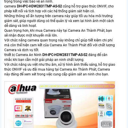
trọng trong việc bảo vệ an ninh.
camera
DH-IPC-HDW2831TMP-AS-S2
cũng hỗ trợ giao thức ONVIF, cho
phép kết nối và tích hợp với các hệ thống giám sát hiện có.
Những thông số ấn tượng trên camera này giúp tối ưu hóa môi trường
giám sát, giúp người dùng có thể quản lý và xem lại hình ảnh một cách
dễ dàng và linh hoạt.
Quan trọng hơn, khi mua Camera này tại Camera An Thành Phát, bạn
sẽ nhận được một khuyến mãi lớn.
Với chức năng camera quan trọng này không chỉ giúp tiết kiệm chi phí
mà còn thể hiện cam kết của Camera An Thành Phát đối với chất lượng
Camera và dịch vụ tốt.
thiết bị Camera An Ninh
DH-IPC-HDW2831TMP-AS-S2
đáng để cân
nhắc khi bạn cần một giải pháp an ninh chất lượng.
Với chức năng ưu việt như thu âm, xử lý hình ảnh thiếu sáng, hỗ trợ giao
thức ONVIF và ưu đãi mua hàng tại Camera An Thành Phát, Camera
này đáng để xem xét trong việc cung cấp giám sát an ninh cho bạn.