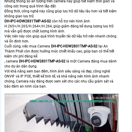
Những thông số ấn tượng trên camera này giúp tiết kiệm thời gian và
công sức trong quá trình lắp đặt.
Đồng thời, công nghệ này cũng giúp lưu trữ dữ liệu lâu hơn và tiết kiệm
không gian lưu trữ.
DH-IPC-HDW2831TMP-AS-S2
còn hỗ trợ nén hình ảnh
H.265+/H.265/H.264+/H.264, giúp giảm đáng kể dung lượng lưu trữ
mà vẫn giữ được chất lượng hình ảnh.
Việc nén này còn giúp quá trình truyền tải dữ liệu trở nên nhanh chóng
và ổn định hơn.
Cuối cùng, việc mua Camera
DH-IPC-HDW2831TMP-AS-S2
tại An
Thành Phát còn được hưởng mức chiết khấu cao, giúp bạn có thể tiết
kiệm chi phí đáng kể.
, camera
DH-IPC-HDW2831TMP-AS-S2
là một Camera đáng mua dành
cho dự án dân dụng.
Với khả năng xem ban đêm, hình ảnh siêu sáng và đẹp, công nghệ
ONVIF và IP POE, thiết kế tinh tế, và khả năng nén hình ảnh nhanh
chóng, Camera này đáng được xem xét cho các nhu cầu giám sát và
bảo đảm an ninh của bạn.