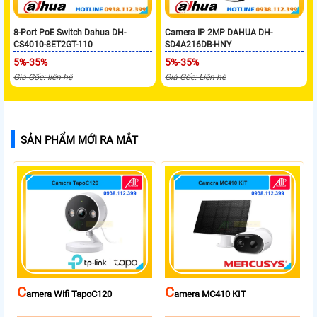
8-Port PoE Switch Dahua DH-
Camera IP 2MP DAHUA DH-
CS4010-8ET2GT-110
SD4A216DB-HNY
5%-35%
5%-35%
Giá Gốc: liên hệ
Giá Gốc: Liên hệ
SẢN PHẨM MỚI RA MẮT
C
C
Amera Wifi TapoC120
Amera MC410 KIT