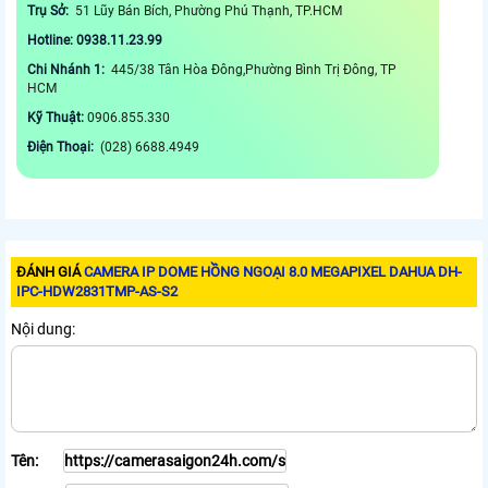
Trụ Sở:
51 Lũy Bán Bích, Phường Phú Thạnh, TP.HCM
Hotline: 0938.11.23.99
Chi Nhánh 1:
445/38 Tân Hòa Đông,Phường Bình Trị Đông, TP
HCM
Kỹ Thuật:
0906.855.330
Điện Thoại:
(028) 6688.4949
ĐÁNH GIÁ
CAMERA IP DOME HỒNG NGOẠI 8.0 MEGAPIXEL DAHUA DH-
IPC-HDW2831TMP-AS-S2
Nội dung:
Tên: