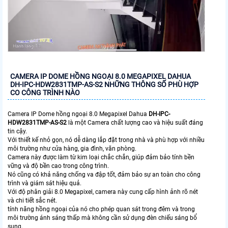
CAMERA IP DOME HỒNG NGOẠI 8.0 MEGAPIXEL DAHUA
DH-IPC-HDW2831TMP-AS-S2 NHỮNG THÔNG SỐ PHÙ HỢP
CO CÔNG TRÌNH NÀO
Camera IP Dome hồng ngoại 8.0 Megapixel Dahua
DH-IPC-
HDW2831TMP-AS-S2
là một Camera chất lượng cao và hiệu suất đáng
tin cậy.
Với thiết kế nhỏ gọn, nó dễ dàng lắp đặt trong nhà và phù hợp với nhiều
môi trường như cửa hàng, gia đình, văn phòng.
Camera này được làm từ kim loại chắc chắn, giúp đảm bảo tính bền
vững và độ bền cao trong công trình.
Nó cũng có khả năng chống va đập tốt, đảm bảo sự an toàn cho công
trình và giám sát hiệu quả.
Với độ phân giải 8.0 Megapixel, camera này cung cấp hình ảnh rõ nét
và chi tiết sắc nét.
tính năng hồng ngoại của nó cho phép quan sát trong đêm và trong
môi trường ánh sáng thấp mà không cần sử dụng đèn chiếu sáng bổ
sung.