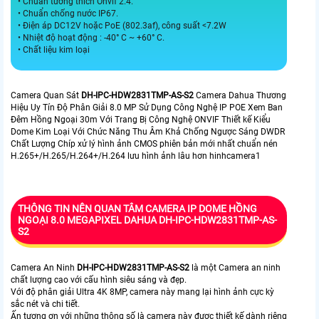
• Chuẩn tương thích Onvif 2.4.
• Chuẩn chống nước IP67.
• Điện áp DC12V hoặc PoE (802.3af), công suất <7.2W
• Nhiệt độ hoạt động : -40° C ~ +60° C.
• Chất liệu kim loại
Camera Quan Sát
DH-IPC-HDW2831TMP-AS-S2
Camera Dahua Thương
Hiệu Uy Tín Độ Phân Giải 8.0 MP Sử Dụng Công Nghệ IP POE Xem Ban
Đêm Hồng Ngoại 30m Với Trang Bị Công Nghệ ONVIF Thiết kế Kiểu
Dome Kim Loại Với Chức Năng Thu Âm Khả Chống Ngược Sáng DWDR
Chất Lượng Chíp xử lý hình ảnh CMOS phiên bản mới nhất chuẩn nén
H.265+/H.265/H.264+/H.264 lưu hình ảnh lâu hơn hinhcamera1
THÔNG TIN NÊN QUAN TÂM CAMERA IP DOME HỒNG
NGOẠI 8.0 MEGAPIXEL DAHUA DH-IPC-HDW2831TMP-AS-
S2
Camera An Ninh
DH-IPC-HDW2831TMP-AS-S2
là một Camera an ninh
chất lượng cao với cấu hình siêu sáng và đẹp.
Với độ phân giải Ultra 4K 8MP, camera này mang lại hình ảnh cực kỳ
sắc nét và chi tiết.
Ấn tượng ơn với những thông số là camera này được thiết kế dành riêng