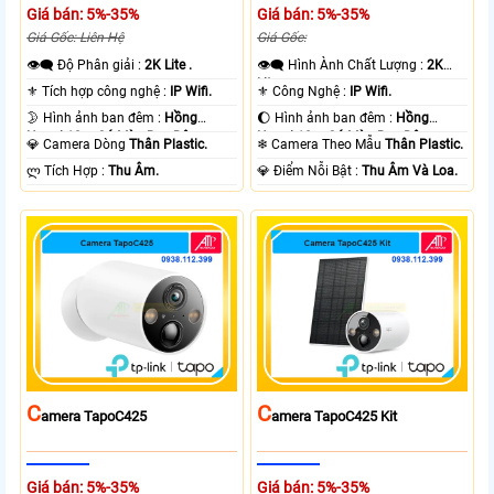
Giá bán: 5%-35%
Giá bán: 5%-35%
Giá Gốc: Liên Hệ
Giá Gốc:
👁️‍🗨 Độ Phân giải :
2K Lite .
👁️‍🗨 Hình Ành Chất Lượng :
2K
Lite .
⚜️ Tích hợp công nghệ :
IP Wifi.
⚜️ Công Nghệ :
IP Wifi.
🌛 Hình ảnh ban đêm :
Hồng
🌔 Hình ảnh ban đêm :
Hồng
Ngoại 10m Có Màu Ban Ðêm.
Ngoại 10m Có Màu Ban Ðêm.
💎 Camera Dòng
Thân Plastic.
❄ Camera Theo Mẫu
Thân Plastic.
️ლ Tích Hợp :
Thu Âm.
️💎 Điểm Nỗi Bật :
Thu Âm Và Loa.
C
C
Amera TapoC425
Amera TapoC425 Kit
Giá bán: 5%-35%
Giá bán: 5%-35%