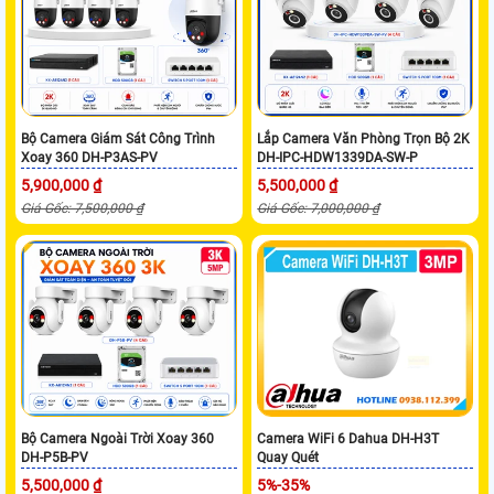
Bộ Camera Giám Sát Công Trình
Lắp Camera Văn Phòng Trọn Bộ 2K
Xoay 360 DH-P3AS-PV
DH-IPC-HDW1339DA-SW-P
5,900,000 ₫
5,500,000 ₫
Giá Gốc: 7,500,000 ₫
Giá Gốc: 7,000,000 ₫
Bộ Camera Ngoài Trời Xoay 360
Camera WiFi 6 Dahua DH-H3T
DH-P5B-PV
Quay Quét
5,500,000 ₫
5%-35%