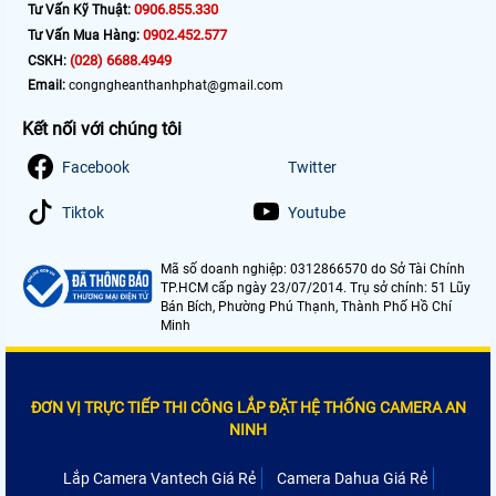
0906.855.330
Tư Vấn Kỹ Thuật:
0902.452.577
Tư Vấn Mua Hàng:
(028) 6688.4949
CSKH:
Email:
congngheanthanhphat@gmail.com
Kết nối với chúng tôi
Facebook
Twitter
Tiktok
Youtube
Mã số doanh nghiệp: 0312866570 do Sở Tài Chính
TP.HCM cấp ngày 23/07/2014. Trụ sở chính: 51 Lũy
Bán Bích, Phường Phú Thạnh, Thành Phố Hồ Chí
Minh
ĐƠN VỊ TRỰC TIẾP THI CÔNG LẮP ĐẶT HỆ THỐNG CAMERA AN
NINH
Lắp Camera Vantech Giá Rẻ
Camera Dahua Giá Rẻ