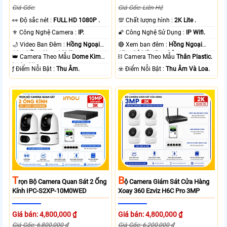
Giá Gốc:
Giá Gốc: Liên Hệ
️👀 Độ sắc nét :
FULL HD 1080P .
💯 Chất lượng hình :
2K Lite .
⚜️ Công Nghệ Camera :
IP.
🌠 Công Nghệ Sử Dụng :
IP Wifi.
🌙 Video Ban Đêm :
Hồng Ngoại
🔴 Xem ban đêm :
Hồng Ngoại
10m Hồng Ngoại SMD.
15m Có Màu Ban Ðêm.
👑 Camera Theo Mẫu
Dome Kim
⛓ Camera Theo Mẫu
Thân Plastic.
loại + Nhựa.
️ƒ Điểm Nỗi Bật :
Thu Âm.
️☣️ Điểm Nỗi Bật :
Thu Âm Và Loa.
T
B
Rọn Bộ Camera Quan Sát 2 Ống
Ộ Camera Giám Sát Cửa Hàng
Kính IPC-S2XP-10M0WED
Xoay 360 Ezviz H6C Pro 3MP
Giá bán: 4,800,000 ₫
Giá bán: 4,800,000 ₫
Giá Gốc: 6,800,000 ₫
Giá Gốc: 6,200,000 ₫