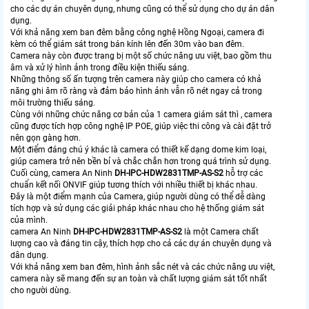
cho các dự án chuyên dụng, nhưng cũng có thể sử dụng cho dự án dân
dụng.
Với khả năng xem ban đêm bằng công nghệ Hồng Ngoại, camera đi
kèm có thể giám sát trong bán kính lên đến 30m vào ban đêm.
Camera này còn được trang bị một số chức năng ưu việt, bao gồm thu
âm và xử lý hình ảnh trong điều kiện thiếu sáng.
Những thông số ấn tượng trên camera này giúp cho camera có khả
năng ghi âm rõ ràng và đảm bảo hình ảnh vẫn rõ nét ngay cả trong
môi trường thiếu sáng.
Cùng với những chức năng cơ bản của 1 camera giám sát thì , camera
cũng được tích hợp công nghệ IP POE, giúp việc thi công và cài đặt trở
nên gọn gàng hơn.
Một điểm đáng chú ý khác là camera có thiết kế dạng dome kim loại,
giúp camera trở nên bền bỉ và chắc chắn hơn trong quá trình sử dụng.
Cuối cùng, camera An Ninh
DH-IPC-HDW2831TMP-AS-S2
hỗ trợ các
chuẩn kết nối ONVIF giúp tương thích với nhiều thiết bị khác nhau.
Đây là một điểm mạnh của Camera, giúp người dùng có thể dễ dàng
tích hợp và sử dụng các giải pháp khác nhau cho hệ thống giám sát
của mình.
camera An Ninh
DH-IPC-HDW2831TMP-AS-S2
là một Camera chất
lượng cao và đáng tin cậy, thích hợp cho cả các dự án chuyên dụng và
dân dụng.
Với khả năng xem ban đêm, hình ảnh sắc nét và các chức năng ưu việt,
camera này sẽ mang đến sự an toàn và chất lượng giám sát tốt nhất
cho người dùng.