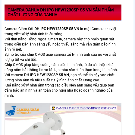
CAMERA DAHUA DH-IPC-HFW1230SP-S5-VN SẢN PHẨM
CHẤT LƯỢNG CỦA DAHUA
Camera Giám Sát
DH-IPC-HFW1230SP-S5-VN
là một Camera ưu việt
trong việc xử lý hình ảnh thiếu sáng.
Với tính năng Hồng Ngoại Smart IR, camera này cho phép quan sát
trong điều kiện ánh sáng yếu hoặc thiếu sáng mà vẫn đảm bảo hình
ảnh rõ nét.
Sự hỗ trợ của chip CMOS giúp camera xử lý hình ảnh của nó với chất
lượng tốt và chi tiết.
Chip CMOS giúp tăng cường cảm biến hình ảnh, từ đó cải thiện khả
năng nắm bắt thông tin và tái tạo màu sắc chân thực trong hình ảnh.
Với camera
DH-IPC-HFW1230SP-S5-VN
, bạn có thể tin cậy vào chất
lượng hình ảnh và hiệu suất xử lý hình ảnh chất lượng cao.
Khả năng xử lý hình ảnh trong các điều kiện ánh sáng yếu giúp bạn
đảm bảo an ninh và an toàn cho ngôi nhà hoặc doanh nghiệp của
mình.