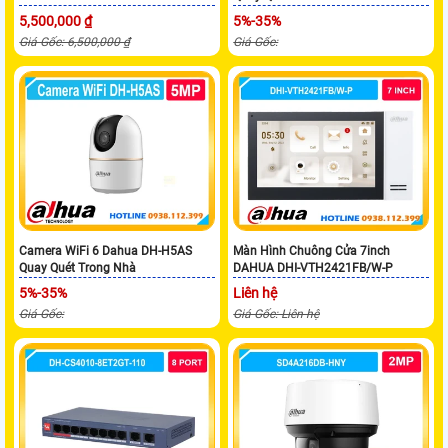
5,500,000 ₫
5%-35%
Giá Gốc: 6,500,000 ₫
Giá Gốc:
Camera WiFi 6 Dahua DH-H5AS
Màn Hình Chuông Cửa 7inch
Quay Quét Trong Nhà
DAHUA DHI-VTH2421FB/W-P
5%-35%
Liên hệ
Giá Gốc:
Giá Gốc: Liên hệ