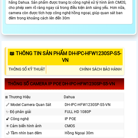
hãng Dahua. Sản phẩm được trang bị công nghệ xử lý hình ảnh CMOS,
cho phép xem rõ ràng ngay cả trong điều kiện ánh sáng yếu. Hơn nữa,
camera còn được tích hợp công nghệ hồng ngoại, giúp quan sát ban
đêm trong khoảng cách lên đến 30m
📖 THÔNG TIN SẢN PHẨM DH-IPC-HFW1230SP-S5-
VN
THÔNG SỐ KỸ THUẬT
CHÍNH SÁCH BẢO HÀNH
THÔNG SỐ CAMERA IP POE DH-IPC-HFW1230SP-S5-VN
≣ Thương Hiệu
Dahua
🔗 Model Camera Quan Sát
DH-IPC-HFW1230SP-S5-VN
✨ Độ phân giải
FULL HD 1080P
🌠 Công nghệ
IP POE
✳️ Cảm biến hình ảnh
CMOS
🌙 Tầm nhìn ban đêm
Hồng Ngoại 30m