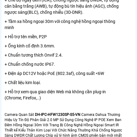
cân bằng trắng (AWB), tự động bù tín hiệu ảnh (AGC), chống
ngược sáng(BLC), chống nhiễu (3D-DNR).
+ Tầm xa hồng ngoại 30m với công nghệ hồng ngoại thông
minh
+ Hỗ trợ tên miền, P2P
+ Ống kính cố định 3.6mm.
+ Chuẩn tương thích Onvif 2.4.
+ Chuẩn chống nước IP67.
+ Điện áp DC12V hoặc PoE (802.3af), công suất <6W
+ Chất liệu kim loại.
+ Hỗ trợ xem qua giao diện Web mà không cần plug-in
(Chrome, Firefox,..)
Camera Quan Sát
DH-IPC-HFW1230SP-S5-VN
Camera Dahua Thương
Hiệu Uy Tín Độ Phân Giải 2.0 MP Sử Dụng Công Nghệ IP POE Xem Ban
Đêm Hồng Ngoại 30m Với Trang Bị Công Nghệ Hồng Ngoại Smart IR
Thiết kế Kiểu Thân Kim Loại Với Chức Năng Thường Khả Chống Ngược
Sáng DWDR Chất Lượng Chíp xử lý hình ảnh CMOS phiên bản mới nhất