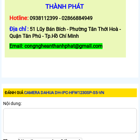
THÀNH PHÁT
Hotline:
0938112399 - 02866884949
Địa chỉ :
51 Lũy Bán Bích - Phường Tân Thới Hoà -
Quận Tân Phú - Tp.Hồ Chí Minh
Email: congngheanthanhphat@gmail.com
ĐÁNH GIÁ
CAMERA DAHUA DH-IPC-HFW1230SP-S5-VN
Nội dung: