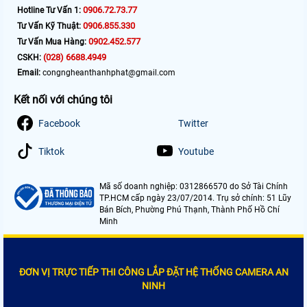
0906.72.73.77
Hotline Tư Vấn 1:
0906.855.330
Tư Vấn Kỹ Thuật:
0902.452.577
Tư Vấn Mua Hàng:
(028) 6688.4949
CSKH:
Email:
congngheanthanhphat@gmail.com
Kết nối với chúng tôi
Facebook
Twitter
Tiktok
Youtube
Mã số doanh nghiệp: 0312866570 do Sở Tài Chính
TP.HCM cấp ngày 23/07/2014. Trụ sở chính: 51 Lũy
Bán Bích, Phường Phú Thạnh, Thành Phố Hồ Chí
Minh
ĐƠN VỊ TRỰC TIẾP THI CÔNG LẮP ĐẶT HỆ THỐNG CAMERA AN
NINH