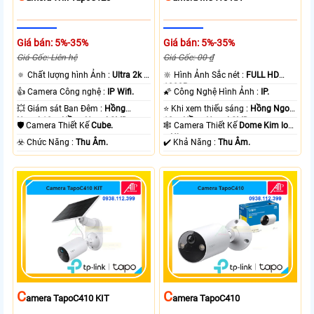
Giá bán: 5%-35%
Giá bán: 5%-35%
Giá Gốc: Liên hệ
Giá Gốc: 00 ₫
🔅 Chất lượng hình Ảnh :
Ultra 2k +
🔆 Hình Ảnh Sắc nét :
FULL HD
.
1080P .
👍 Camera Công nghệ :
IP Wifi.
🌠 Công Nghệ Hình Ảnh :
IP.
💥 Giám sát Ban Đêm :
Hồng
⭐ Khi xem thiếu sáng :
Hồng Ngoại
Ngoại 10m Hồng Ngoại SMD.
10m Hồng Ngoại SMD.
🛡 Camera Thiết Kế
Cube.
🕸️ Camera Thiết Kế
Dome Kim loại
+ Nhựa.
️☣️ Chức Năng :
Thu Âm.
️✔️ Khả Năng :
Thu Âm.
C
C
Amera TapoC410 KIT
Amera TapoC410