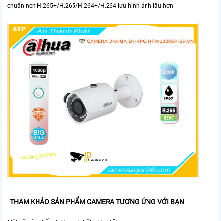
chuẩn nén H.265+/H.265/H.264+/H.264 lưu hình ảnh lâu hơn
THAM KHẢO SẢN PHẨM CAMERA TƯƠNG ỨNG VỚI BẠN