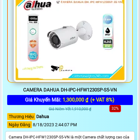
CAMERA DAHUA DH-IPC-HFW1230SP-S5-VN
Giá Khuyến Mãi:
1,300,000 ₫
(+ VAT 8%)
32%
Giá Niêm Yết:1,910,000 ₫
Thương Hiệu
Dahua
Ngày Đăng
8/18/2023 2:44:07 PM
Camera DH-IPC-HFW1230SP-S5-VN là một Camera chất lượng cao của