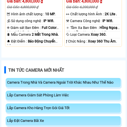
Giá bán: 4,800,000 ₫
Giá bán: 4,800,000 ₫
Giá Gốc: 6,800,000 ₫
Giá Gốc: 6,200,000 ₫
🦉 Hình ảnh chất lượng :
10 MP.
️👀 Chất lượng hình Ảnh :
2K Lite .
🕉️ Sử dụng công nghệ :
IP Wifi.
⚒ Camera Công nghệ :
IP Wifi.
❈ Giám sát Ban Đêm :
Full Color
🔅 Tầm Xa Ban Đêm :
Hồng Ngoại
20m Có Màu Ban Ðêm.
10m Hồng Ngoại Smart IR.
🐜 Mẫu Camera
2 Mắt Trong Nhà.
💦 Loại Camera
Xoay 360.
️🔔 Đặt Điểm :
Báo Động Chuyển
️ƒ Chức Năng :
Xoay 360 Thu Âm.
Động.
TIN TỨC CAMERA MỚI NHẤT
Camera Trong Nhà Và Camera Ngoài Trời Khác Nhau Như Thế Nào
Lắp Camera Giám Sát Phòng Làm Việc
Lắp Camera Kho Hàng Trọn Gói Giá Tốt
Lắp Đặt Camera Bãi Xe