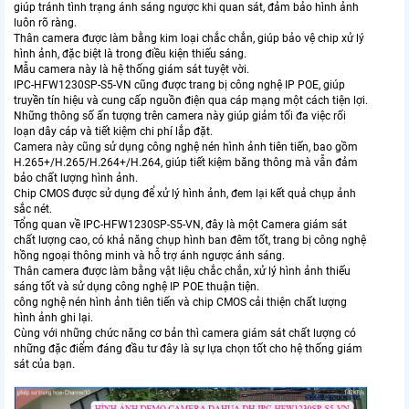
giúp tránh tình trạng ánh sáng ngược khi quan sát, đảm bảo hình ảnh
luôn rõ ràng.
Thân camera được làm bằng kim loại chắc chắn, giúp bảo vệ chip xử lý
hình ảnh, đặc biệt là trong điều kiện thiếu sáng.
Mẫu camera này là hệ thống giám sát tuyệt vời.
IPC-HFW1230SP-S5-VN cũng được trang bị công nghệ IP POE, giúp
truyền tín hiệu và cung cấp nguồn điện qua cáp mạng một cách tiện lợi.
Những thông số ấn tượng trên camera này giúp giảm tối đa việc rối
loạn dây cáp và tiết kiệm chi phí lắp đặt.
Camera này cũng sử dụng công nghệ nén hình ảnh tiên tiến, bao gồm
H.265+/H.265/H.264+/H.264, giúp tiết kiệm băng thông mà vẫn đảm
bảo chất lượng hình ảnh.
Chip CMOS được sử dụng để xử lý hình ảnh, đem lại kết quả chụp ảnh
sắc nét.
Tổng quan về IPC-HFW1230SP-S5-VN, đây là một Camera giám sát
chất lượng cao, có khả năng chụp hình ban đêm tốt, trang bị công nghệ
hồng ngoại thông minh và hỗ trợ ánh ngược ánh sáng.
Thân camera được làm bằng vật liệu chắc chắn, xử lý hình ảnh thiếu
sáng tốt và sử dụng công nghệ IP POE thuận tiện.
công nghệ nén hình ảnh tiên tiến và chip CMOS cải thiện chất lượng
hình ảnh ghi lại.
Cùng với những chức năng cơ bản thì camera giám sát chất lượng có
những đặc điểm đáng đầu tư đây là sự lựa chọn tốt cho hệ thống giám
sát của bạn.