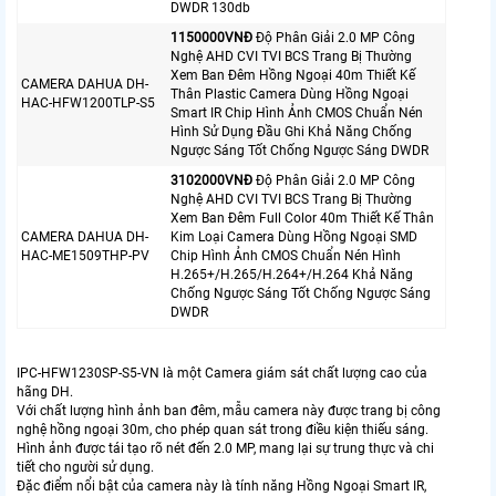
DWDR 130db
1150000VNÐ
Độ Phân Giải 2.0 MP Công
Nghệ AHD CVI TVI BCS Trang Bị Thường
Xem Ban Đêm Hồng Ngoại 40m Thiết Kế
CAMERA DAHUA DH-
Thân Plastic Camera Dùng Hồng Ngoại
HAC-HFW1200TLP-S5
Smart IR Chip Hình Ảnh CMOS Chuẩn Nén
Hình Sử Dụng Đầu Ghi Khả Năng Chống
Ngược Sáng Tốt Chống Ngược Sáng DWDR
3102000VNÐ
Độ Phân Giải 2.0 MP Công
Nghệ AHD CVI TVI BCS Trang Bị Thường
Xem Ban Đêm Full Color 40m Thiết Kế Thân
CAMERA DAHUA DH-
Kim Loại Camera Dùng Hồng Ngoại SMD
HAC-ME1509THP-PV
Chip Hình Ảnh CMOS Chuẩn Nén Hình
H.265+/H.265/H.264+/H.264 Khả Năng
Chống Ngược Sáng Tốt Chống Ngược Sáng
DWDR
IPC-HFW1230SP-S5-VN là một Camera giám sát chất lượng cao của
hãng DH.
Với chất lượng hình ảnh ban đêm, mẫu camera này được trang bị công
nghệ hồng ngoại 30m, cho phép quan sát trong điều kiện thiếu sáng.
Hình ảnh được tái tạo rõ nét đến 2.0 MP, mang lại sự trung thực và chi
tiết cho người sử dụng.
Đặc điểm nổi bật của camera này là tính năng Hồng Ngoại Smart IR,