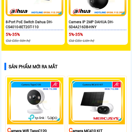
8-Port PoE Switch Dahua DH-
Camera IP 2MP DAHUA DH-
CS4010-8ET2GT-110
SD4A216DB-HNY
5%-35%
5%-35%
Giá Gốc: liên hệ
Giá Gốc: Liên hệ
SẢN PHẨM MỚI RA MẮT
C
C
Amera Wifi TapoC120
Amera MC410 KIT