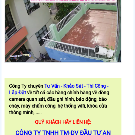
Công Ty chuyên
Tư Vấn - Khảo Sát - Thi Công -
Lắp Đặt
về tất cả các hàng chính hãng về dòng
camera quan sát, đầu ghi hình, báo động, báo
cháy, máy chấm công, hệ thống wifi, khóa cửa
thông minh, .....
QUÝ KHÁCH HÃY LIÊN HỆ:
CÔNG TY TNHH TM-DV ĐẦU TƯ AN