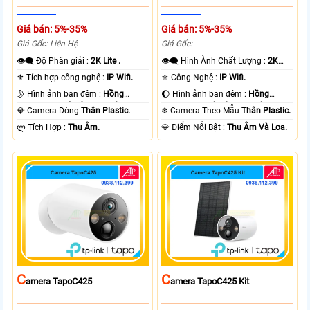
Giá bán: 5%-35%
Giá bán: 5%-35%
Giá Gốc: Liên Hệ
Giá Gốc:
👁️‍🗨 Độ Phân giải :
2K Lite .
👁️‍🗨 Hình Ành Chất Lượng :
2K
Lite .
⚜️ Tích hợp công nghệ :
IP Wifi.
⚜️ Công Nghệ :
IP Wifi.
🌛 Hình ảnh ban đêm :
Hồng
🌔 Hình ảnh ban đêm :
Hồng
Ngoại 10m Có Màu Ban Ðêm.
Ngoại 10m Có Màu Ban Ðêm.
💎 Camera Dòng
Thân Plastic.
❄ Camera Theo Mẫu
Thân Plastic.
️ლ Tích Hợp :
Thu Âm.
️💎 Điểm Nỗi Bật :
Thu Âm Và Loa.
C
C
Amera TapoC425
Amera TapoC425 Kit