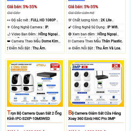
Giá bán: 5%-35%
Giá bán: 5%-35%
Giá Gốc:
Giá Gốc: Liên Hệ
️👀 Độ sắc nét :
FULL HD 1080P .
💯 Chất lượng hình :
2K Lite .
⚜️ Công Nghệ Camera :
IP.
🌠 Công Nghệ Sử Dụng :
IP Wifi.
🌙 Video Ban Đêm :
Hồng Ngoại
🔴 Xem ban đêm :
Hồng Ngoại
10m Hồng Ngoại SMD.
15m Có Màu Ban Ðêm.
👑 Camera Theo Mẫu
Dome Kim
⛓ Camera Theo Mẫu
Thân Plastic.
loại + Nhựa.
️ƒ Điểm Nỗi Bật :
Thu Âm.
️☣️ Điểm Nỗi Bật :
Thu Âm Và Loa.
T
B
Rọn Bộ Camera Quan Sát 2 Ống
Ộ Camera Giám Sát Cửa Hàng
Kính IPC-S2XP-10M0WED
Xoay 360 Ezviz H6C Pro 3MP