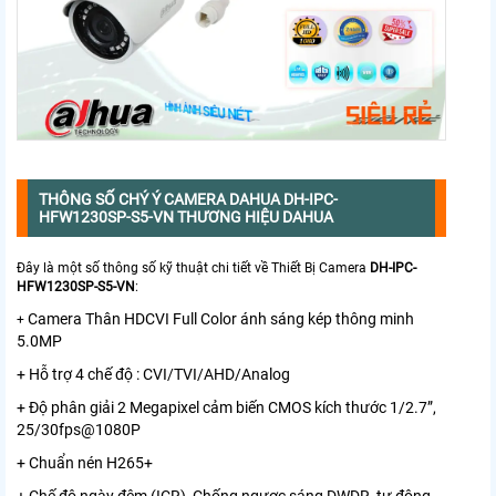
THÔNG SỐ CHÝ Ý CAMERA DAHUA DH-IPC-
HFW1230SP-S5-VN THƯƠNG HIỆU DAHUA
Đây là một số thông số kỹ thuật chi tiết về Thiết Bị Camera
DH-IPC-
HFW1230SP-S5-VN
:
Camera Thân HDCVI Full Color ánh sáng kép thông minh
+
5.0MP
+ Hỗ trợ 4 chế độ : CVI/TVI/AHD/Analog
+ Độ phân giải 2 Megapixel cảm biến CMOS kích thước 1/2.7”,
25/30fps@1080P
+ Chuẩn nén H265+
+ Chế độ ngày đêm (ICR), Chống ngược sáng DWDR, tự động