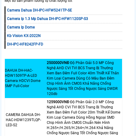
Một số sản phẩm tương tự chất lượng tốt
Camera Dahua DH-IPC-HFW5241TP-SE
Camera Ip 1.3 Mp Dahua DH-IPC-HFW1120SP-S3
Camera Ip Dome
Kb Vision KX-2022N
DH-IPC-HF8242FP-FD
2500000VNÐ
Độ Phân Giải 5.0 MP Công
Nghệ AHD CVI TVI BCS Trang Bị Thường
DAHUA DH-HAC-
Xem Ban Đêm Full Color 40m Thiết Kế Thân
HDW1509TP-A-LED
Kim Loại Camera Dùng Có Màu Ban Đêm
Camera HDCVI Dome
Chip Hình Ảnh CMOS Khả Năng Chống
5MP Full-Color
Ngược Sáng Tốt Chống Ngược Sáng DWDR
120db
1259000VNÐ
Độ Phân Giải 2.0 MP Công
Nghệ AHD CVI TVI BCS Trang Bị Thường
Xem Ban Đêm Full Color 20m Thiết Kế Dome
CAMERA DAHUA DH-
Kim Loại Camera Dùng Hồng Ngoại SMD
HAC-HDW1239TLQP-
Chip Hình Ảnh CMOS Chuẩn Nén Hình
LED-S2
H.265+/H.265/H.264+/H.264 Khả Năng
Chống Ngược Sáng Tốt Chống Ngược Sáng