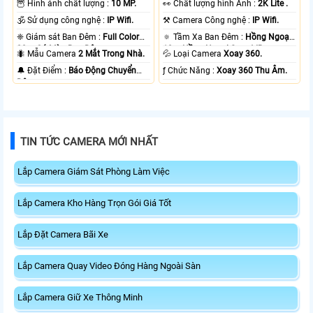
🦉 Hình ảnh chất lượng :
10 MP.
️👀 Chất lượng hình Ảnh :
2K Lite .
🕉️ Sử dụng công nghệ :
IP Wifi.
⚒ Camera Công nghệ :
IP Wifi.
❈ Giám sát Ban Đêm :
Full Color
🔅 Tầm Xa Ban Đêm :
Hồng Ngoại
20m Có Màu Ban Ðêm.
10m Hồng Ngoại Smart IR.
🐜 Mẫu Camera
2 Mắt Trong Nhà.
💦 Loại Camera
Xoay 360.
️🔔 Đặt Điểm :
Báo Động Chuyển
️ƒ Chức Năng :
Xoay 360 Thu Âm.
Động.
TIN TỨC CAMERA MỚI NHẤT
Lắp Camera Giám Sát Phòng Làm Việc
Lắp Camera Kho Hàng Trọn Gói Giá Tốt
Lắp Đặt Camera Bãi Xe
Lắp Camera Quay Video Đóng Hàng Ngoài Sàn
Lắp Camera Giữ Xe Thông Minh