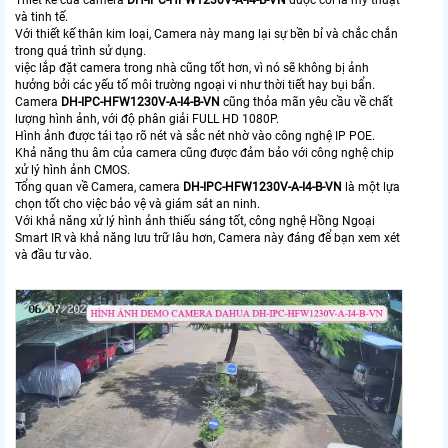
và tinh tế.
Với thiết kế thân kim loại, Camera này mang lại sự bền bỉ và chắc chắn
trong quá trình sử dụng.
việc lắp đặt camera trong nhà cũng tốt hơn, vì nó sẽ không bị ảnh
hưởng bởi các yếu tố môi trường ngoại vi như thời tiết hay bụi bẩn.
Camera
DH-IPC-HFW1230V-A-I4-B-VN
cũng thỏa mãn yêu cầu về chất
lượng hình ảnh, với độ phân giải FULL HD 1080P.
Hình ảnh được tái tạo rõ nét và sắc nét nhờ vào công nghệ IP POE.
Khả năng thu âm của camera cũng được đảm bảo với công nghệ chip
xử lý hình ảnh CMOS.
Tổng quan về Camera, camera
DH-IPC-HFW1230V-A-I4-B-VN
là một lựa
chọn tốt cho việc bảo vệ và giám sát an ninh.
Với khả năng xử lý hình ảnh thiếu sáng tốt, công nghệ Hồng Ngoại
Smart IR và khả năng lưu trữ lâu hơn, Camera này đáng để bạn xem xét
và đầu tư vào.