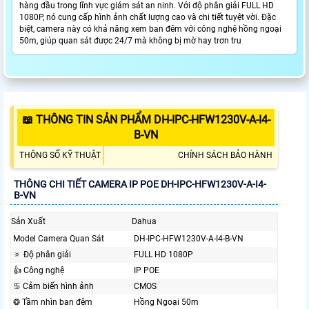
hàng đầu trong lĩnh vực giám sát an ninh. Với độ phân giải FULL HD
1080P, nó cung cấp hình ảnh chất lượng cao và chi tiết tuyệt vời. Đặc
biệt, camera này có khả năng xem ban đêm với công nghệ hồng ngoại
50m, giúp quan sát được 24/7 mà không bị mờ hay trơn tru
📖 THÔNG TIN SẢN PHẨM DH-IPC-HFW1230V-A-I4-
B-VN
THÔNG SỐ KỸ THUẬT
CHÍNH SÁCH BẢO HÀNH
THÔNG CHI TIẾT CAMERA IP POE DH-IPC-HFW1230V-A-I4-
B-VN
Sản Xuất
Dahua
Model Camera Quan Sát
DH-IPC-HFW1230V-A-I4-B-VN
🔅 Độ phân giải
FULL HD 1080P
👍 Công nghệ
IP POE
♋ Cảm biến hình ảnh
CMOS
❂ Tầm nhìn ban đêm
Hồng Ngoại 50m