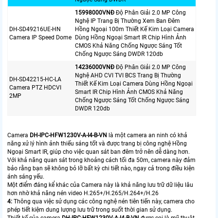
15998000VNÐ
Độ Phân Giải 2.0 MP Công
Nghệ IP Trang Bị Thường Xem Ban Đêm
DH-SD49216UE-HN
Hồng Ngoại 100m Thiết Kế Kim Loại Camera
Camera IP Speed Dome
Dùng Hồng Ngoại Smart IR Chip Hình Ảnh
CMOS Khả Năng Chống Ngược Sáng Tốt
Chống Ngược Sáng DWDR 120db
14236000VNÐ
Độ Phân Giải 2.0 MP Công
Nghệ AHD CVI TVI BCS Trang Bị Thường
DH-SD42215-HC-LA
Thiết Kế Kim Loại Camera Dùng Hồng Ngoại
Camera PTZ HDCVI
Smart IR Chip Hình Ảnh CMOS Khả Năng
2MP
Chống Ngược Sáng Tốt Chống Ngược Sáng
DWDR 120db
Camera
DH-IPC-HFW1230V-A-I4-B-VN
là một camera an ninh có khả
năng xử lý hình ảnh thiếu sáng tốt và được trang bị công nghệ Hồng
Ngoại Smart IR, giúp cho việc quan sát ban đêm trở nên dễ dàng hơn.
Với khả năng quan sát trong khoảng cách tối đa 50m, camera này đảm
bảo rằng bạn sẽ không bỏ lỡ bất kỳ chi tiết nào, ngay cả trong điều kiện
ánh sáng yếu.
Một điểm đáng kể khác của Camera này là khả năng lưu trữ dữ liệu lâu
hơn nhờ khả năng nén video H.265+/H.265/H.264+/H.26
4:
Thông qua việc sử dụng các công nghệ nén tiên tiến này, camera cho
phép tiết kiệm dung lượng lưu trữ trong suốt thời gian sử dụng.
Thiết kế của camera
DH-IPC-HFW1230V-A-I4-B-VN
được coi là mỹ thuật