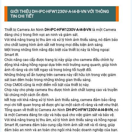
GIỚI THIỆU DH-IPC-HFW1230V-A-I4-B-VN VỚI THÔNG
TIN CHI TIẾT
Thiết bị Camera An Ninh
DH-IPC-HFW1230V-A-I4-B-VN
là một Camera
đáng chú ý trong lĩnh vực an ninh và giám sát.
Với khả năng trang bị thu âm và xử lý hình ảnh thiếu sáng, nó đảm bảo
cho chất lượng hình ảnh sắt nét trong mọi điều kiện ánh sáng.
Một trong những tính năng đặc biệt của thiết bị này là hồng ngoại
Smart IR.
Chức năng cao cấp được trang bị này giúp cho camera điều chỉnh tự
động khả năng hồng ngoại dựa trên môi trường xung quanh, giúp hình
ảnh rõ ràng và chi tiết ngay cả trong bóng tối tuyệt đối.
Những thông số ấn tượng trên camera này rất hữu ích trong việc giám
sát ban đêm hoặc trong những không gian thiếu sáng.
Chip CMOS cũng là một điểm nổi bật của thiết bị này.
Chip này cho phép camera thu được hình ảnh chất lượng cao và truyền
tải chúng một cách ổn định.
kết hợp với khả năng xử lý hình ảnh thiếu sáng, camera đảm bảo rằng
mọi chi tiết quan trọng sẽ được ghi lại một cách rõ ràng và nét như thật.
Tổng quan về thiết bị Camera An Ninh
DH-IPC-HFW1230V-A-I4-B-VN
, nó
là một Camera đáng tin cậy và hiệu quả cho việc giám sát và bảo vệ.
Với khả năng trang bị thu âm, xử lý hình ảnh thiếu sáng và hồng ngoại
Smart IR, camera đảm bảo cung cấp hình ảnh sắt nét và rõ ràng, giúp
đảm bảo an ninh và an toàn cho ngôi nhà hoặc doanh nghiệp của bạn.