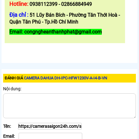
Hotline:
0938112399 - 02866884949
Địa chỉ :
51 Lũy Bán Bích - Phường Tân Thới Hoà -
Quận Tân Phú - Tp.Hồ Chí Minh
Email: congngheanthanhphat@gmail.com
ĐÁNH GIÁ
CAMERA DAHUA DH-IPC-HFW1230V-A-I4-B-VN
Nội dung:
Tên:
Email: