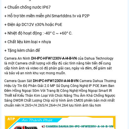
+ Chuẩn chống nước IP67
+ Hỗ trợ tên miền miễn phí Smartddns.tv và P2P
+ Điện áp DC12V ±30% hoặc PoE
+ Nhiệt độ hoạt động : -40° C ~ +60° C.
+ Chất liệu kim loại + nhựa
+ Tặng kèm chân đế
Camera An Ninh
DH-IPC-HFW1230V-A-I4-B-VN
của Dahua Technology
là một Camera chất lượng với đầy đủ các tính năng tiên tiến để cung
cấp hình ảnh và video có độ phân giải cao, ngày và đêm, để giám sát
và bảo vệ an ninh khu vực mong muốn.
Camera Quan Sát
DH-IPC-HFW1230V-A-I4-B-VN
Camera Dahua Thương
Hiệu Uy Tín Độ Phân Giải 2.0 MP Sử Dụng Công Nghệ IP POE Xem Ban
Đêm Hồng Ngoại 50m Với Trang Bị Công Nghệ Hồng Ngoại Smart IR
Thiết kế Kiểu Thân Kim Loại Với Chức Năng Thu Âm Khả Chống Ngược
Sáng DWDR Chất Lượng Chíp xử lý hình ảnh CMOS phiên bản mới nhất
chuẩn nén H.265+/H.265/H.264+/H.264 lưu hình ảnh lâu hơn