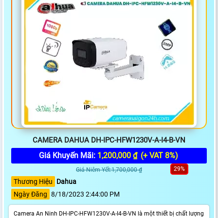
CAMERA DAHUA DH-IPC-HFW1230V-A-I4-B-VN
Giá Khuyến Mãi:
1,200,000 ₫
(+ VAT 8%)
29%
Giá Niêm Yết:1,700,000 ₫
Thương Hiệu
Dahua
Ngày Đăng
8/18/2023 2:44:00 PM
Camera An Ninh DH-IPC-HFW1230V-A-I4-B-VN là một thiết bị chất lượng