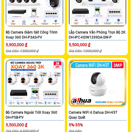
Bộ Camera Giám Sát Công Trình
Lắp Camera Văn Phòng Trọn Bộ 2K
Xoay 360 DH-P3AS-PV
DH-IPC-HDW1339DA-SW-P
5,900,000 ₫
5,500,000 ₫
Giá Gốc: 7,500,000 ₫
Giá Gốc: 7,000,000 ₫
Bộ Camera Ngoài Trời Xoay 360
Camera WiFi 6 Dahua DH-H3T
DH-P5B-PV
Quay Quét
5,500,000 ₫
5%-35%
Giá Gốc: 6,500,000 ₫
Giá Gốc: