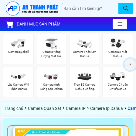
DANH MỤC SẢN PHẨM
Camera Eyeball
Camera Năng
Camera Thân Lớn
Camera 2 Mắt
Lượng Mặt Trời
Dahua
Dahua
Dahua
Lắp Camera Wifi
Camera Ánh
Trọn Bộ Camera
Camera Chuẩn
Thân Dahua
Sáng Kép Dahua
Dahua Chống
Onvif Dahua
Trộm
›
›
›
›
Trang chủ
Camera Quan Sát
Camera IP
Camera Ip Dahua
Cam