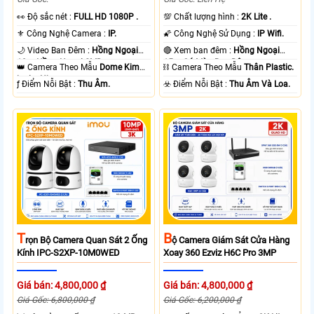
️👀 Độ sắc nét :
FULL HD 1080P .
💯 Chất lượng hình :
2K Lite .
⚜️ Công Nghệ Camera :
IP.
🌠 Công Nghệ Sử Dụng :
IP Wifi.
🌙 Video Ban Đêm :
Hồng Ngoại
🔴 Xem ban đêm :
Hồng Ngoại
10m Hồng Ngoại SMD.
15m Có Màu Ban Ðêm.
👑 Camera Theo Mẫu
Dome Kim
⛓ Camera Theo Mẫu
Thân Plastic.
loại + Nhựa.
️ƒ Điểm Nỗi Bật :
Thu Âm.
️☣️ Điểm Nỗi Bật :
Thu Âm Và Loa.
T
B
Rọn Bộ Camera Quan Sát 2 Ống
Ộ Camera Giám Sát Cửa Hàng
Kính IPC-S2XP-10M0WED
Xoay 360 Ezviz H6C Pro 3MP
Giá bán: 4,800,000 ₫
Giá bán: 4,800,000 ₫
Giá Gốc: 6,800,000 ₫
Giá Gốc: 6,200,000 ₫