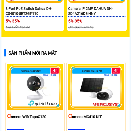
8-Port PoE Switch Dahua DH-
Camera IP 2MP DAHUA DH-
CS4010-8ET2GT-110
SD4A216DB-HNY
5%-35%
5%-35%
Giá Gốc: liên hệ
Giá Gốc: Liên hệ
SẢN PHẨM MỚI RA MẮT
C
C
Amera Wifi TapoC120
Amera MC410 KIT