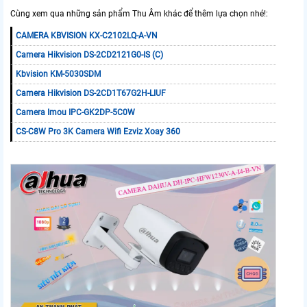
Cùng xem qua những sản phẩm Thu Âm khác để thêm lựa chọn nhé!:
CAMERA KBVISION KX-C2102LQ-A-VN
Camera Hikvision DS-2CD2121G0-IS (C)
Kbvision KM-5030SDM
Camera Hikvision DS-2CD1T67G2H-LIUF
Camera Imou IPC-GK2DP-5C0W
CS-C8W Pro 3K Camera Wifi Ezviz Xoay 360