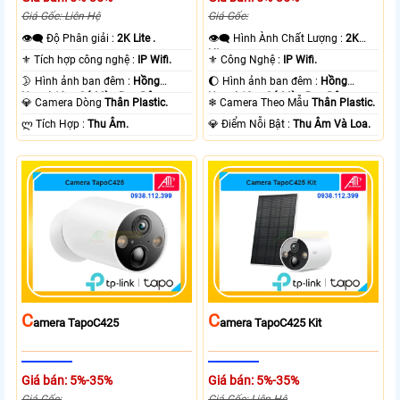
Giá Gốc: Liên Hệ
Giá Gốc:
👁️‍🗨 Độ Phân giải :
2K Lite .
👁️‍🗨 Hình Ành Chất Lượng :
2K
Lite .
⚜️ Tích hợp công nghệ :
IP Wifi.
⚜️ Công Nghệ :
IP Wifi.
🌛 Hình ảnh ban đêm :
Hồng
🌔 Hình ảnh ban đêm :
Hồng
Ngoại 10m Có Màu Ban Ðêm.
Ngoại 10m Có Màu Ban Ðêm.
💎 Camera Dòng
Thân Plastic.
❄ Camera Theo Mẫu
Thân Plastic.
️ლ Tích Hợp :
Thu Âm.
️💎 Điểm Nỗi Bật :
Thu Âm Và Loa.
C
C
Amera TapoC425
Amera TapoC425 Kit
Giá bán: 5%-35%
Giá bán: 5%-35%
Giá Gốc:
Giá Gốc: Liên Hệ