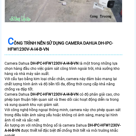
C
ÔNG TRÌNH NÊN SỬ DỤNG CAMERA DAHUA DH-IPC-
HFW1230V-A-I4-B-VN
Camera Dahua
DH-IPC-HFW1230V-A-I4-B-VN
là một trong những lựa
chọn hàng đầu cho việc giám sát công trình ngoài trời, nhà xưởng kho
hàng và nhà máy sản xuất.
Với cấu tạo bằng kim loại chắc chắn, camera này đảm bảo mang lại
chất lượng hình ảnh và độ bền tối đa, đồng thời cung cấp khả năng
chống va đập tốt.
Camera Dahua
DH-IPC-HFW1230V-A-I4-B-VN
có độ phân giải cao, cho
phép bạn thuận tiện quan sát và theo dõi các hoạt động diễn ra trong
và xung quanh khu vực giám sát.
Với công nghệ hồng ngoại thông minh, camera này cho phép quan sát
trong điều kiện ánh sáng yếu hoặc không có ánh sáng, mang lại hình
ảnh rõ nét và sắc nét.
Ấn tượng ơn với những thông số là camera Dahua
DH-IPC-HFW1230V-
A-I4-B-VN
được thiết kế đặc biệt để chống thời tiết và môi trường khắc
nghiệt.