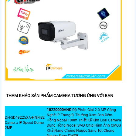
THAM KHẢO SẢN PHẨM CAMERA TƯƠNG ỨNG VỚI BẠN
18220000VNÐ
Độ Phân Giải 2.0 MP Công
Nghệ IP Trang Bị Thường Xem Ban Đêm
DH-SD49225XA-HNR-S2
Hồng Ngoại 100m Thiết Kế Kim Loại Camera
Camera IP Speed Dome
Dùng Hồng Ngoại SMD Chip Hình Ảnh CMOS
2MP
Khả Năng Chống Ngược Sáng Tốt Chống
Ngược Sáng DWDR