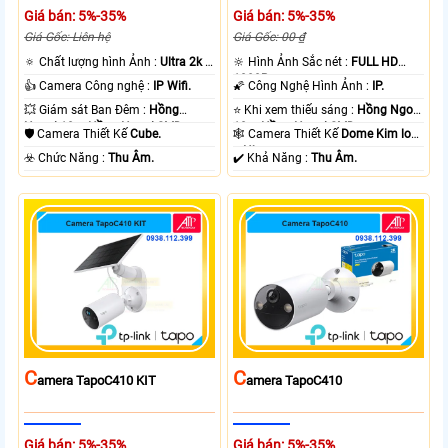
Giá bán: 5%-35%
Giá bán: 5%-35%
Giá Gốc: Liên hệ
Giá Gốc: 00 ₫
🔅 Chất lượng hình Ảnh :
Ultra 2k +
🔆 Hình Ảnh Sắc nét :
FULL HD
.
1080P .
👍 Camera Công nghệ :
IP Wifi.
🌠 Công Nghệ Hình Ảnh :
IP.
💥 Giám sát Ban Đêm :
Hồng
⭐ Khi xem thiếu sáng :
Hồng Ngoại
Ngoại 10m Hồng Ngoại SMD.
10m Hồng Ngoại SMD.
🛡 Camera Thiết Kế
Cube.
🕸️ Camera Thiết Kế
Dome Kim loại
+ Nhựa.
️☣️ Chức Năng :
Thu Âm.
️✔️ Khả Năng :
Thu Âm.
C
C
Amera TapoC410 KIT
Amera TapoC410
Giá bán: 5%-35%
Giá bán: 5%-35%