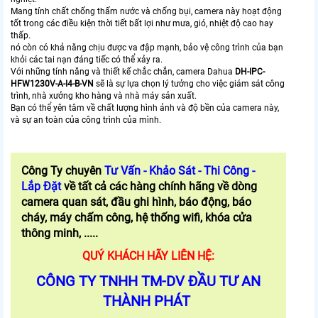
Mang tính chất chống thấm nước và chống bụi, camera này hoạt động
tốt trong các điều kiện thời tiết bất lợi như mưa, gió, nhiệt độ cao hay
thấp.
nó còn có khả năng chịu được va đập mạnh, bảo vệ công trình của bạn
khỏi các tai nạn đáng tiếc có thể xảy ra.
Với những tính năng và thiết kế chắc chắn, camera Dahua
DH-IPC-
HFW1230V-A-I4-B-VN
sẽ là sự lựa chọn lý tưởng cho việc giám sát công
trình, nhà xưởng kho hàng và nhà máy sản xuất.
Bạn có thể yên tâm về chất lượng hình ảnh và độ bền của camera này,
và sự an toàn của công trình của mình.
Công Ty chuyên
Tư Vấn - Khảo Sát - Thi Công -
Lắp Đặt
về tất cả các hàng chính hãng về dòng
camera quan sát, đầu ghi hình, báo động, báo
cháy, máy chấm công, hệ thống wifi, khóa cửa
thông minh, .....
QUÝ KHÁCH HÃY LIÊN HỆ:
CÔNG TY TNHH TM-DV ĐẦU TƯ AN
THÀNH PHÁT