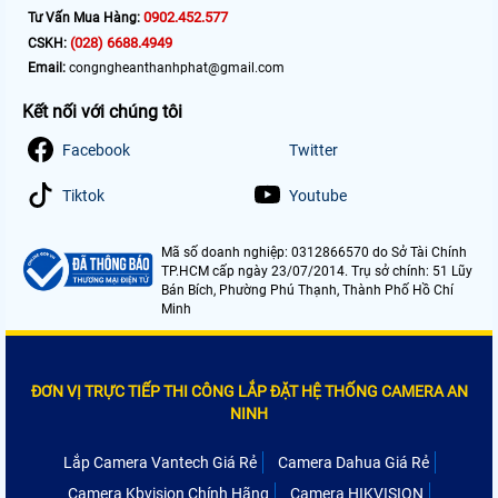
0902.452.577
Tư Vấn Mua Hàng:
(028) 6688.4949
CSKH:
Email:
congngheanthanhphat@gmail.com
Kết nối với chúng tôi
Facebook
Twitter
Tiktok
Youtube
Mã số doanh nghiệp: 0312866570 do Sở Tài Chính
TP.HCM cấp ngày 23/07/2014. Trụ sở chính: 51 Lũy
Bán Bích, Phường Phú Thạnh, Thành Phố Hồ Chí
Minh
ĐƠN VỊ TRỰC TIẾP THI CÔNG LẮP ĐẶT HỆ THỐNG CAMERA AN
NINH
Lắp Camera Vantech Giá Rẻ
Camera Dahua Giá Rẻ
Camera Kbvision Chính Hãng
Camera HIKVISION