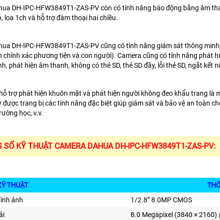
ua DH-IPC-HFW3849T1-ZAS-PV còn có tính năng báo động bằng âm thanh 
, loa 1ch và hỗ trợ đàm thoại hai chiều.
ua DH-IPC-HFW3849T1-ZAS-PV cũng có tính năng giám sát thông minh, ba
n chính xác phương tiện và con người). Camera cũng có tính năng phát h
nh, phát hiện âm thanh, không có thẻ SD, thẻ SD đầy, lỗi thẻ SD, ngắt kết 
ỗ trợ phát hiện khuôn mặt và phát hiện người không đeo khẩu trang là m
được trang bị các tính năng đặc biệt giúp giám sát và bảo vệ an toàn c
rường học, v.v.
 SỐ KỸ THUẬT CAMERA DAHUA DH-IPC-HFW3849T1-ZAS-PV:
KỸ THUẬT
THÔNG T
hình ảnh
1/2.8” 8.0MP CMOS
ải
8.0 Megapixel (3840 × 2160)