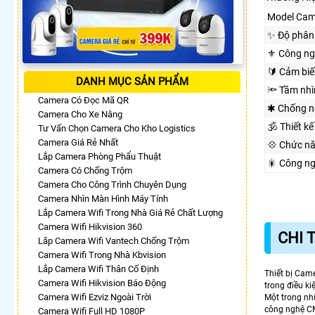
Model Cam
✨ Độ phân 
⚜️ Công n
🔰 Cảm biế
DANH MỤC SẢN PHẨM
🔦 Tầm nh
Camera Có Đọc Mã QR
✱ Chống n
Camera Cho Xe Nâng
🕉️ Thiết kế
Tư Vấn Chọn Camera Cho Kho Logistics
Camera Giá Rẻ Nhất
💠 Chức n
Lắp Camera Phòng Phẩu Thuật
🎇 Công n
Camera Có Chống Trộm
Camera Cho Công Trình Chuyên Dụng
Camera Nhìn Màn Hình Máy Tính
Lắp Camera Wifi Trong Nhà Giá Rẻ Chất Lượng
Camera Wifi Hikvision 360
CHI 
Lăp Camera Wifi Vantech Chống Trộm
Camera Wifi Trong Nhà Kbvision
Lắp Camera Wifi Thân Cố Định
Thiết bị Cam
Camera Wifi Hikvision Báo Động
trong điều k
Camera Wifi Ezviz Ngoài Trời
Một trong nh
công nghệ C
Camera Wifi Full HD 1080P