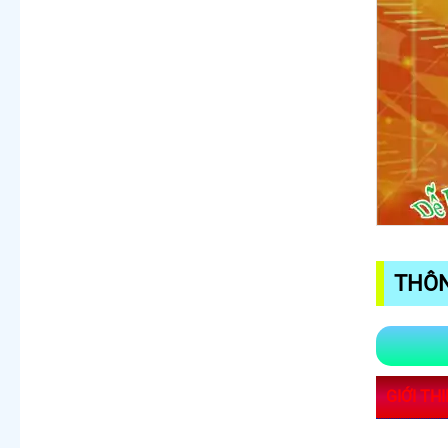
THÔN
GIỚI TH