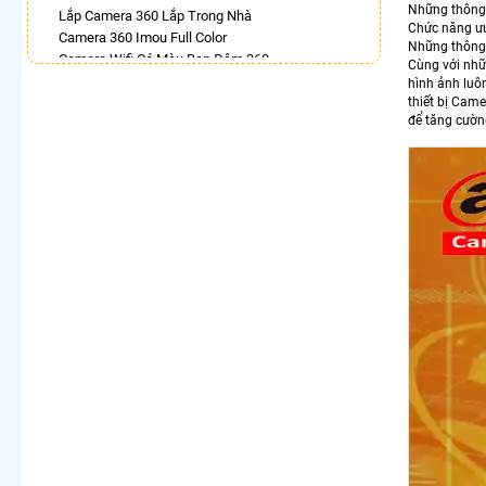
Những thông 
Lắp Camera 360 Lắp Trong Nhà
Chức năng ưu 
Camera 360 Imou Full Color
Những thông s
Camera Wifi Có Màu Ban Đêm 360
Cùng với nhữ
Camera Dahua Xoay 360
hình ảnh luô
Lắp Camera 360 Có Chống Trộm
thiết bị Cam
để tăng cườn
Top 5 Camera Wifi 360 Nên Mua
Camera 360 Có Màu Ban Đêm Ezviz
Camera 360 Ezviz Ngoài Trời
LẮP CAMERA THEO NHU CẦU
Lắp Camera Văn Phòng Giá Rẻ
Lắp Camera Nhà Xưởng Giá Rẻ
Lắp Camera Gia Đình Giá Rẻ
Lắp Camera Kho Hàng Giá Rẻ
Lắp Camera Cửa Hàng Giá Rẻ
Lắp Camera Wifi Giá Rẻ Chính Hãng
Lắp Camera Công Trình Giá Rẻ
Camera 360 Giá Rẻ