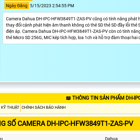
Ngày Đăng
5/15/2023 2:54:55 PM
Camera Dahua DH-IPC-HFW3849T1-ZAS-PV cũng có tính năng phát hiệ
thay đổi cảnh phát hiện âm thanh không có thẻ SD thẻ SD đầy lỗi thẻ 
điện áp. Camera Dahua DH-IPC-HFW3849T1-ZAS-PV còn có tính năng b
thẻ Micro SD 256G, MIC kép tích hợp, loa 1ch và hỗ trợ đàm thoại hai 
📖 THÔNG TIN SẢN PHẨM DH-IP
 KỸ THUẬT
CHÍNH SÁCH BẢO HÀNH
G SỐ CAMERA DH-IPC-HFW3849T1-ZAS-PV
ệu
Dahua