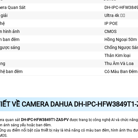
era Quan Sát
DH-IPC-HFW3849
giải
Ultra 4k 👍🏾
ghệ
IP POE
n hình ảnh
CMOS
ìn ban đêm
Hồng Ngoại 50m
gược sáng
Chống Ngược Sá
Thân Kim loại
ăng
Thu Âm Và Loa
ghệ ban đêm
Có Màu Ban Đêm
TIẾT VỀ CAMERA DAHUA DH-IPC-HFW3849T1-
era quan sát
DH-IPC-HFW3849T1-ZAS-PV
được trang bị công nghệ AI và chức năng
iện ánh sáng yếu hoặc ban đêm.
ững ưu điểm nổi bật của thiết bị này là khả năng có màu ban đêm, hình ảnh thu đ
MOS.