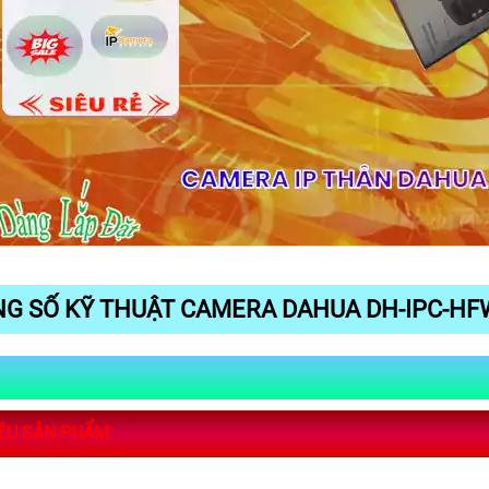
G SỐ KỸ THUẬT CAMERA DAHUA DH-IPC-HF
IỆU SẢN PHẨM: