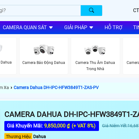
CT
CAMERA QUAN SÁT
GIẢI PHÁP
HỖ TRỢ
TI
 Dahua
Camera Báo Động Dahua
Camera Thu Âm Dahua
Camera
Trong Nhà
›
m Xa
Camera Dahua DH-IPC-HFW3849T1-ZAS-PV
CAMERA DAHUA DH-IPC-HFW3849T1-Z
Giá Khuyến Mãi:
9,850,000 ₫
(+ VAT 8%)
Giá Niêm Yết:16,68
Thương Hiệu
Dahua