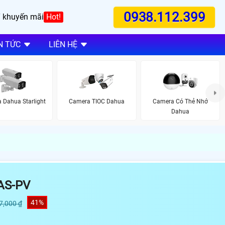
0938.112.399
 khuyến mãi
Hot!
N TỨC
LIÊN HỆ
 Dahua Starlight
Camera TIOC Dahua
Camera Có Thẻ Nhớ
Dahua
AS-PV
41%
7,000 ₫