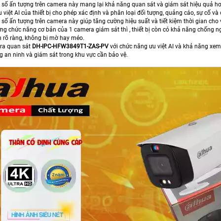
số ấn tượng trên camera này mang lại khả năng quan sát và giám sát hiệu quả hơn,
việt AI của thiết bị cho phép xác định và phân loại đối tượng, quảng cáo, sự cố v
ố ấn tượng trên camera này giúp tăng cường hiệu suất và tiết kiệm thời gian cho 
ng chức năng cơ bản của 1 camera giám sát thì , thiết bị còn có khả năng chống 
n rõ ràng, không bị mờ hay méo.
era quan sát
DH-IPC-HFW3849T1-ZAS-PV
với chức năng ưu việt AI và khả năng xe
g an ninh và giám sát trong khu vực cần bảo vệ.