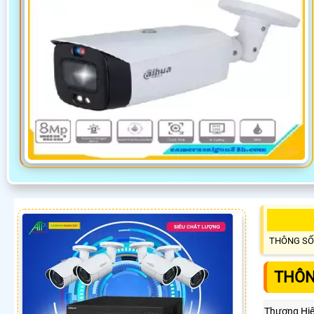
THÔNG SỐ
THÔN
Thương Hi