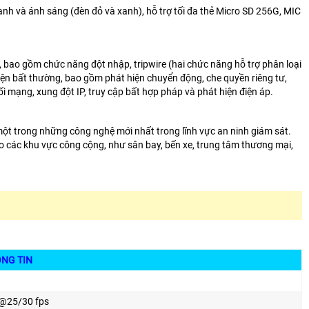
và ánh sáng (đèn đỏ và xanh), hỗ trợ tối đa thẻ Micro SD 256G, MIC
o gồm chức năng đột nhập, tripwire (hai chức năng hỗ trợ phân loại
iện bất thường, bao gồm phát hiện chuyển động, che quyền riêng tư,
nối mạng, xung đột IP, truy cập bất hợp pháp và phát hiện điện áp.
ột trong những công nghệ mới nhất trong lĩnh vực an ninh giám sát.
ho các khu vực công cộng, như sân bay, bến xe, trung tâm thương mại,
IN
 @25/30 fps