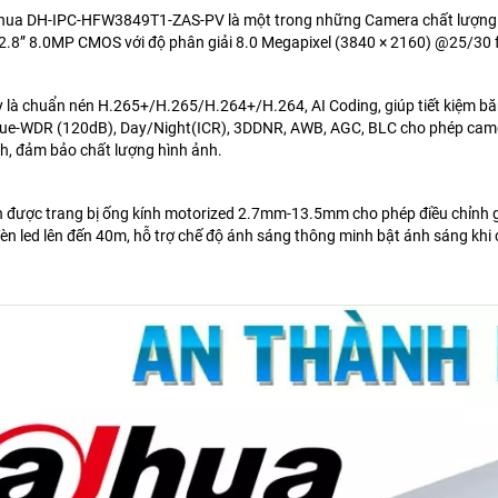
ua DH-IPC-HFW3849T1-ZAS-PV là một trong những Camera chất lượng ca
2.8” 8.0MP CMOS với độ phân giải 8.0 Megapixel (3840 × 2160) @25/30 fp
là chuẩn nén H.265+/H.265/H.264+/H.264, AI Coding, giúp tiết kiệm băn
 True-WDR (120dB), Day/Night(ICR), 3DDNR, AWB, AGC, BLC cho phép cam
h, đảm bảo chất lượng hình ảnh.
được trang bị ống kính motorized 2.7mm-13.5mm cho phép điều chỉnh góc
èn led lên đến 40m, hỗ trợ chế độ ánh sáng thông minh bật ánh sáng khi