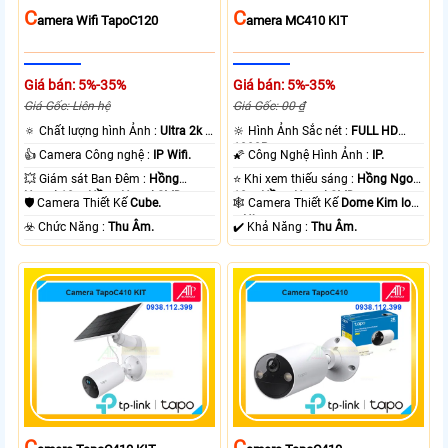
C
C
Amera Wifi TapoC120
Amera MC410 KIT
Giá bán: 5%-35%
Giá bán: 5%-35%
Giá Gốc: Liên hệ
Giá Gốc: 00 ₫
🔅 Chất lượng hình Ảnh :
Ultra 2k +
🔆 Hình Ảnh Sắc nét :
FULL HD
.
1080P .
👍 Camera Công nghệ :
IP Wifi.
🌠 Công Nghệ Hình Ảnh :
IP.
💥 Giám sát Ban Đêm :
Hồng
⭐ Khi xem thiếu sáng :
Hồng Ngoại
Ngoại 10m Hồng Ngoại SMD.
10m Hồng Ngoại SMD.
🛡 Camera Thiết Kế
Cube.
🕸️ Camera Thiết Kế
Dome Kim loại
+ Nhựa.
️☣️ Chức Năng :
Thu Âm.
️✔️ Khả Năng :
Thu Âm.
C
C