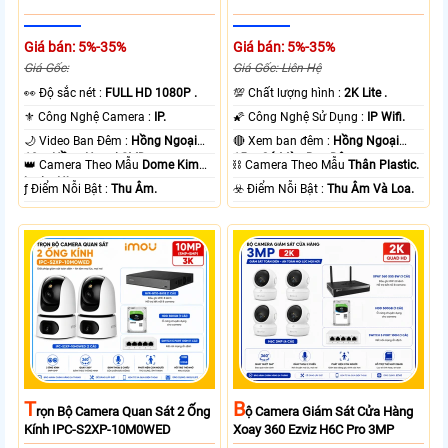
Giá bán: 5%-35%
Giá bán: 5%-35%
Giá Gốc:
Giá Gốc: Liên Hệ
️👀 Độ sắc nét :
FULL HD 1080P .
💯 Chất lượng hình :
2K Lite .
⚜️ Công Nghệ Camera :
IP.
🌠 Công Nghệ Sử Dụng :
IP Wifi.
🌙 Video Ban Đêm :
Hồng Ngoại
🔴 Xem ban đêm :
Hồng Ngoại
10m Hồng Ngoại SMD.
15m Có Màu Ban Ðêm.
👑 Camera Theo Mẫu
Dome Kim
⛓ Camera Theo Mẫu
Thân Plastic.
loại + Nhựa.
️ƒ Điểm Nỗi Bật :
Thu Âm.
️☣️ Điểm Nỗi Bật :
Thu Âm Và Loa.
T
B
Rọn Bộ Camera Quan Sát 2 Ống
Ộ Camera Giám Sát Cửa Hàng
Kính IPC-S2XP-10M0WED
Xoay 360 Ezviz H6C Pro 3MP