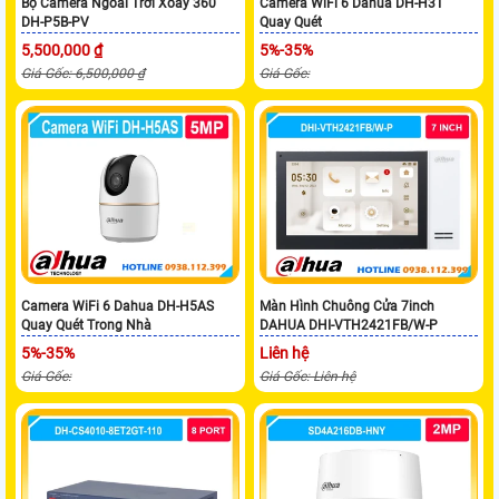
Bộ Camera Ngoài Trời Xoay 360
Camera WiFi 6 Dahua DH-H3T
DH-P5B-PV
Quay Quét
5,500,000 ₫
5%-35%
Giá Gốc: 6,500,000 ₫
Giá Gốc:
Camera WiFi 6 Dahua DH-H5AS
Màn Hình Chuông Cửa 7inch
Quay Quét Trong Nhà
DAHUA DHI-VTH2421FB/W-P
5%-35%
Liên hệ
Giá Gốc:
Giá Gốc: Liên hệ