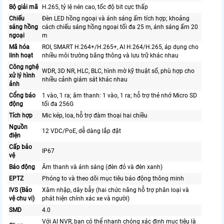
Bộ giải mã
H.265, tỷ lệ nén cao, tốc độ bit cực thấp
Chiếu
Đèn LED hồng ngoại và ánh sáng ấm tích hợp; khoảng
sáng hồng
cách chiếu sáng hồng ngoại tối đa 25 m, ánh sáng ấm 20
ngoại
m
Mã hóa
ROI, SMART H.264+/H.265+, AI H.264/H.265, áp dụng cho
linh hoạt
nhiều môi trường băng thông và lưu trữ khác nhau
Công nghệ
WDR, 3D NR, HLC, BLC, hình mờ kỹ thuật số, phù hợp cho
xử lý hình
nhiều cảnh giám sát khác nhau
ảnh
Cổng báo
1 vào, 1 ra; âm thanh: 1 vào, 1 ra; hỗ trợ thẻ nhớ Micro SD
động
tối đa 256G
Tích hợp
Mic kép, loa, hỗ trợ đàm thoại hai chiều
Nguồn
12 VDC/PoE, dễ dàng lắp đặt
điện
Cấp bảo
IP67
vệ
Báo động
Âm thanh và ánh sáng (đèn đỏ và đèn xanh)
EPTZ
Phóng to và theo dõi mục tiêu báo động thông minh
IVS (Bảo
Xâm nhập, dây bẫy (hai chức năng hỗ trợ phân loại và
vệ chu vi)
phát hiện chính xác xe và người)
SMD
4.0
Với AI NVR, bạn có thể nhanh chóng xác định mục tiêu là