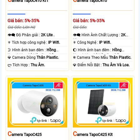
Amera TapoC410 KIT
Amera TapoC410
Giá bán: 5%-35%
Giá bán: 5%-35%
Giá Gốc: Liên Hệ
Giá Gốc:
👁️‍🗨 Độ Phân giải :
2K Lite .
👁️‍🗨 Hình Ành Chất Lượng :
2K
Lite .
⚜️ Tích hợp công nghệ :
IP Wifi.
⚜️ Công Nghệ :
IP Wifi.
🌛 Hình ảnh ban đêm :
Hồng
🌔 Hình ảnh ban đêm :
Hồng
Ngoại 10m Có Màu Ban Ðêm.
Ngoại 10m Có Màu Ban Ðêm.
💎 Camera Dòng
Thân Plastic.
❄ Camera Theo Mẫu
Thân Plastic.
️ლ Tích Hợp :
Thu Âm.
️💎 Điểm Nỗi Bật :
Thu Âm Và Loa.
C
C
Amera TapoC425
Amera TapoC425 Kit