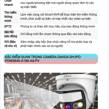
Chọn
con người/phương tiện mà người dùng quan tâm từ các
nhanh
sự kiện SMD.
Tìm kiếm
Làm việc cùng với Smart NVR để thực hiện tìm kiếm thông
thông
minh, trích xuất sự kiện và hợp nhất vào video sự kiện.
minh
EPTZ
Phóng to và theo dõi mục tiêu của báo động thông minh
Bật/tắt
Chỉ bằng một lần chạm thông qua đầu vào báo động
báo động
IVS (Bảo
Xâm nhập, dây bẫy (hai chức năng hỗ trợ phân loại và
vệ chu vi)
phát hiện chính xác xe và người)
ĐẶC ĐIỂM QUAN TRỌNG CAMERA DAHUA DH-IPC-
PDW3849-A180-AS-PV