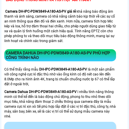
Camera DH-IPC-PDW3849-A180-AS-PV giá rẻ
khả năng báo động âm
thanh và ánh sáng, camera có khả năng cảnh báo kịp thời về các sự cố
an ninh thông qua đèn đỏ và đèn xanh. Hơn nữa, camera tích hợp Mic
kép và loa, hỗ trợ đàm thoại hai chiều, cho phép người dùng giao tiếp từ
xa và quản lý tình huống một cách hiệu quả. Tính năng EPTZ còn cho
phép phóng to và theo dõi mục tiêu báo động thông minh, mang lại sự
linh hoạt và chính xác trong giám sát.
CAMERA DAHUA DH-IPC-PDW3849-A180-AS-PV PHÙ HỢP
CÔNG TRÌNH NÀO
Có thể thấy rằng mẫu
DH-IPC-PDW3849-A180-AS-PV
là một sản phẩm
với công nghệ cực kì đặc thù nhờ vào ống kính có độ nét cao lên đến
8.0Mp cho ra hình ảnh 4K, trang bị chuẩn chuống nước Ip 67 có thể lắp
đặt ở ngoài trời,
Camera Dahua DH-IPC-PDW3849-A180-AS-PV
l nhiều tính năng thông
minh có thể kể đến là báo động chủ động, phong to thu nhỏ theo dõi
mục tiêu, khả năng đàm thoại 2 chiều thông qua camera đây là mẫu
camera cực kì xịn xò Sẽ phù hợp lắp đặt ở các vị trí đặc thù, công ty, nhà
máy, sân bay, bên xe, sẽ là các vị trí có thể sử dụng mẫu camera này
nhé.