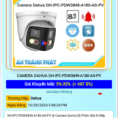
CAMERA DAHUA DH-IPC-PDW3849-A180-AS-PV
Giá Khuyến Mãi:
5%-35%
(+ VAT 8%)
Giá Niêm Yết:00 ₫
Thương Hiệu
Dahua
Ngày Đăng
10/28/2024 5:48:24 PM
DH-IPC-PDW3849-A180-AS-PV là Camera Dome Dộ Phân Giải 8.0Mp