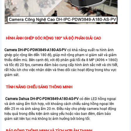
HÌNH ẢNH GHÉP GÓC RỘNG 180° VÀ ĐỘ PHÂN GIẢI CAO
Camera DH-IPC-PDW3849-A180-AS-PV
có khả năng xuất ra hình ảnh
ghép góc rộng lên đến 180 độ, giúp mở rộng phạm vi giám sát và giảm
thiểu điểm mù. Bên cạnh đó, với độ phân giải tối đa 8 MP (4096 × 1860)
và tốc độ 20 fps, camera đảm bảo cung cấp hình ảnh sắc nét và chi tiết,
rất hữu ích cho việc nhận diện và theo dõi các hoạt động trong khu vực
giám sát.
TÍNH NĂNG CHIẾU SÁNG THÔNG MINH
Camera Dahua DH-IPC-PDW3849-A180-AS-PV
có đèn LED hồng ngoại
và ánh sáng ấm tích hợp, với khoảng cách chiếu sáng hồng ngoại lên
đến 25 m và ánh sáng ấm 20 m. Điều này cho phép camera hoạt động
hiệu quả trong điều kiện ánh sáng yếu hoặc vào ban đêm, đảm bảo
giám sát liên tục mà không bị ảnh hưởng bởi bóng tối.
BÁO ĐỘNG THÔNG MINH VÀ TÍCH HỢP ÂM THANH