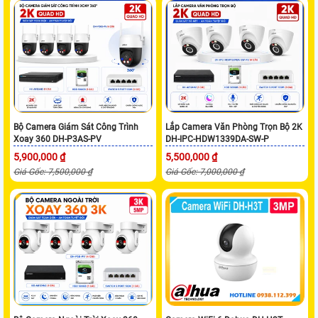
Bộ Camera Giám Sát Công Trình
Lắp Camera Văn Phòng Trọn Bộ 2K
Xoay 360 DH-P3AS-PV
DH-IPC-HDW1339DA-SW-P
5,900,000 ₫
5,500,000 ₫
Giá Gốc: 7,500,000 ₫
Giá Gốc: 7,000,000 ₫