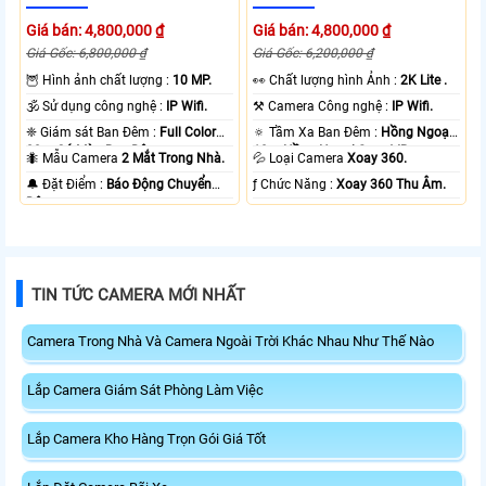
Giá bán: 4,800,000 ₫
Giá bán: 4,800,000 ₫
Giá Gốc: 6,800,000 ₫
Giá Gốc: 6,200,000 ₫
🦉 Hình ảnh chất lượng :
10 MP.
️👀 Chất lượng hình Ảnh :
2K Lite .
🕉️ Sử dụng công nghệ :
IP Wifi.
⚒ Camera Công nghệ :
IP Wifi.
❈ Giám sát Ban Đêm :
Full Color
🔅 Tầm Xa Ban Đêm :
Hồng Ngoại
20m Có Màu Ban Ðêm.
10m Hồng Ngoại Smart IR.
🐜 Mẫu Camera
2 Mắt Trong Nhà.
💦 Loại Camera
Xoay 360.
️🔔 Đặt Điểm :
Báo Động Chuyển
️ƒ Chức Năng :
Xoay 360 Thu Âm.
Động.
TIN TỨC CAMERA MỚI NHẤT
Camera Trong Nhà Và Camera Ngoài Trời Khác Nhau Như Thế Nào
Lắp Camera Giám Sát Phòng Làm Việc
Lắp Camera Kho Hàng Trọn Gói Giá Tốt