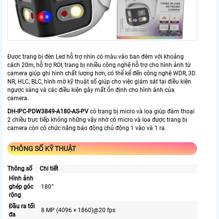
Được trang bị đèn Led hỗ trợ nhìn có màu vào ban đêm với khoảng
cách 20m, hỗ trợ ROI, trang bị nhiều công nghệ hỗ trợ cho hình ảnh từ
camera giúp ghi hình chất lượng hơn, có thể kể đến công nghệ WDR, 3D
NR, HLC, BLC, hình mờ kỹ thuật số giúp cho việc giám sát tại điều kiện
ngược sáng và các điều kiện gây mất ổn định cho hình ảnh của
camera.
DH-IPC-PDW3849-A180-AS-PV
có trang bị micro và loa giúp đàm thoại
2 chiều trực tiếp không những vậy nhờ có micro và loa được trang bị
camera còn có chức năng báo động chủ động 1 vào và 1 ra.
THÔNG SỐ KỸ THUẬT
Thông số
Chi tiết
Hình ảnh
ghép góc
180°
rộng
Đầu ra tối
8 MP (4096 × 1860)@20 fps
đa