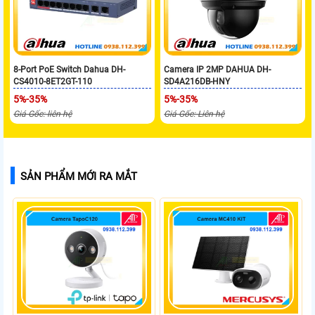
8-Port PoE Switch Dahua DH-
Camera IP 2MP DAHUA DH-
CS4010-8ET2GT-110
SD4A216DB-HNY
5%-35%
5%-35%
Giá Gốc: liên hệ
Giá Gốc: Liên hệ
SẢN PHẨM MỚI RA MẮT