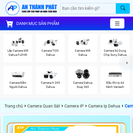
DANH MỤC SẢN PHẨM
Lắp Camera Wifi
Camera TIOC
Camera Wifi
Camera Sử Dụng
Dahua Full HD
Dahua
Dahua
Chip Sony Dahua
Camera Đếm
Camera H.265
Camera Dahua
Đầu Ghi Ip 64
Người Dahua
Dahua
Xoay 360
Kênh Vantech
›
›
›
›
Trang chủ
Camera Quan Sát
Camera IP
Camera Ip Dahua
Cam