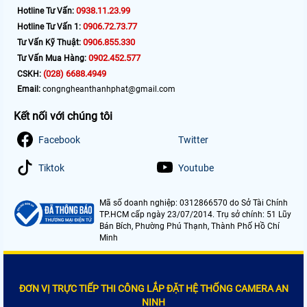
0938.11.23.99
Hotline Tư Vấn:
0906.72.73.77
Hotline Tư Vấn 1:
0906.855.330
Tư Vấn Kỹ Thuật:
0902.452.577
Tư Vấn Mua Hàng:
(028) 6688.4949
CSKH:
Email:
congngheanthanhphat@gmail.com
Kết nối với chúng tôi
Facebook
Twitter
Tiktok
Youtube
Mã số doanh nghiệp: 0312866570 do Sở Tài Chính
TP.HCM cấp ngày 23/07/2014. Trụ sở chính: 51 Lũy
Bán Bích, Phường Phú Thạnh, Thành Phố Hồ Chí
Minh
ĐƠN VỊ TRỰC TIẾP THI CÔNG LẮP ĐẶT HỆ THỐNG CAMERA AN
NINH