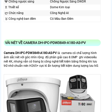
🕎 Chống ngược sáng
Chống Ngược Sáng DWDR
♊ Thiết kế
Dome Kim loại
ლ Chức năng
Công Nghệ AI
🥈️ Công nghệ ban đêm
Có Màu Ban Ðêm
VÀI NÉT VỀ CAMERA DH-IPC-PDW3849-A180-AS-PV
Camera DH-IPC-PDW3849-A180-AS-PV
là camera có chấ lượng hình
ảnh sắc nét với góc nhìn rộng độ phân giải cao 8.0MP ghi videosiêu
nét 4K, nhưng vẫn có trang bị công nghệ tiết kiệm băng thông khi lưu
trữ nhờ chuẩn nén H265+ cực kì ấn tượng tiết kiệm dung lượng lưu trữ.