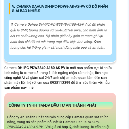
📞 CAMERA DAHUA DH-IPC-PDW9-A8-AS-PV CÓ ĐỘ PHÂN
GIẢI BAO NHIÊU?
♻️ Camera Dahua DH-IPC-PDW3849-A180-AS-PV có độ phân
giải là 8MP, tương đương với 3840x2160 pixel, cho hình ảnh rõ
nét và chất lượng cao. Độ phân giải này giúp camera ghi lại
hình ảnh chi tiết và nét trong mọi điều kiện ánh sáng, 🔄
tin
tưởng
cho hệ thống giám sát hoạt động hiệu quả và an toàn.
Camera
DH-IPC-PDW3849-A180-AS-PV
là một sản phẩm cực kì nhiều
tính năng là camera 3 trong 1 tích ngăng chặn xâm nhập, tích hợp
công nghệ Ai và giám sát 24/7 anh chị em nào quan tâm đến sản
phẩm này liên hệ với em qua 0938112399 để tìm hiêu thêm về mẫu
sản phẩm này nhé
CÔNG TY TNHH TM-DV ĐẦU TƯ AN THÀNH PHÁT
Công ty An Thành Phát chuyên cung cấp Camera quan sát chính
hãng, trong đó sản phẩm nổi bật là Camera Dahua
DH-IPC-
PDW3849-A180-AS-PV
. Với giá cả hợp lý, chất lượng tư vấn nhiệt