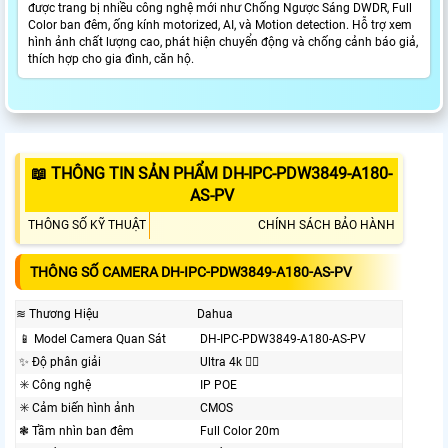
được trang bị nhiều công nghệ mới như Chống Ngược Sáng DWDR, Full
Color ban đêm, ống kính motorized, AI, và Motion detection. Hỗ trợ xem
hình ảnh chất lượng cao, phát hiện chuyển động và chống cảnh báo giả,
thích hợp cho gia đình, căn hộ.
📖 THÔNG TIN SẢN PHẨM DH-IPC-PDW3849-A180-
AS-PV
THÔNG SỐ KỸ THUẬT
CHÍNH SÁCH BẢO HÀNH
THÔNG SỐ CAMERA DH-IPC-PDW3849-A180-AS-PV
≋ Thương Hiệu
Dahua
📱 Model Camera Quan Sát
DH-IPC-PDW3849-A180-AS-PV
✨ Độ phân giải
Ultra 4k 👍🏾
✳️ Công nghệ
IP POE
✳️ Cảm biến hình ảnh
CMOS
❃ Tầm nhìn ban đêm
Full Color 20m