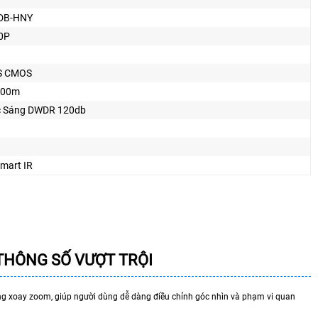
DB-HNY
0P
S CMOS
100m
 Sáng DWDR 120db
mart IR
THÔNG SỐ VƯỢT TRỘI
ng xoay zoom, giúp người dùng dễ dàng điều chỉnh góc nhìn và phạm vi quan