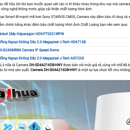
y rất hữu ích khi bạn muốn quan sát các vị trí khác nhau trong khu vực mà came
 công nghệ thông minh, giúp cải thiện chất lượng hình ảnh.
ại Smart IR mạnh mẽ hơn Sony STARVIS CMOS, Camera này đảm bảo rõ ràng và sắc 
ẩm chính hãng khác đảm bảo chất lượng Hình Ành Chất Lượng bạn nên xem qua:
 Robot 2Mp Hdparagon HDS-PT2021IRPW
Hồng Ngoại Không Dây 2.0 Megapixel J-Tech HD6713B
X-E2458IRSN Camera IP Speed Dome
Hồng Ngoại Không Dây 2.0 Megapixel J-Tech AI5723S
ú ý nữa là Camera
DH-SD4A216DB-HNY
được bán với mức giá rẻ, cùng với chế độ
ảo từ nhà sản xuất.
Camera
DH-SD4A216DB-HNY
là một sự lựa chọn tốt cho những