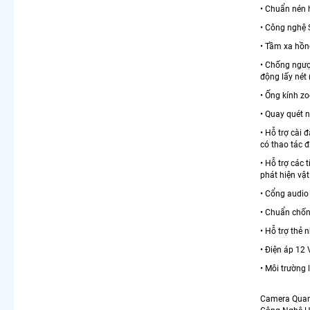
• Chuẩn nén 
• Công nghệ 
• Tầm xa hồ
• Chống ngượ
động lấy nét
• Ống kính 
• Quay quét n
• Hỗ trợ cài 
có thao tác đ
• Hỗ trợ các 
phát hiện vật 
• Cổng audio
• Chuẩn chốn
• Hỗ trợ thẻ
• Điện áp 12
• Môi trường
Camera Qua