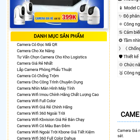
📱 Model 
✨ Độ phân 
⚛️ Công n
♋ Cảm biế
DANH MỤC SẢN PHẨM
❂ Tầm nhì
Camera Có Đọc Mã QR
》《 Chống
Camera Cho Xe Nâng
🛡 Thiết kế
Tư Vấn Chọn Camera Cho Kho Logistics
Camera Giá Rẻ Nhất
💠 Chức n
Lắp Camera Phòng Phẩu Thuật
🥈️ Công n
Camera Có Chống Trộm
Camera Cho Công Trình Chuyên Dụng
Camera Nhìn Màn Hình Máy Tính
Camera Wifi Imou Chính Hãng Chất Lượng Cao
Camera Wifi Full Color
Camera Wifi Giá Rẻ Chính Hãng
CAME
Camera Wifi 360 Ngoài Trời
Camera Wifi Kbvision Giá Rẻ Bán Chạy
Camera Wifi Có Màu Ban Đêm
Camera Giá 
Camera Wifi Ngoài Trời Kbone Giá Tiết Kiệm
sát.
Camera Wifi 360 Full Color Dahua