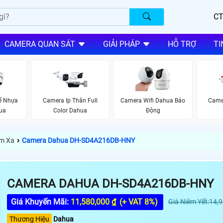
CT
CAMERA QUAN SÁT
GIẢI PHÁP
HỖ TRỢ
TI
ế Nhựa
Camera Ip Thân Full
Camera Wifi Dahua Báo
Came
hua
Color Dahua
Động
›
m Xa
Camera Dahua DH-SD4A216DB-HNY
CAMERA DAHUA DH-SD4A216DB-HNY
Giá Khuyến Mãi:
11,580,000 ₫
(+ VAT 8%)
Giá Niêm Yết:14,
Thương Hiệu
Dahua