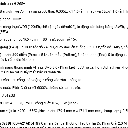
hình ảnh H.265+
Startlight với độ nhạy sáng cực thấp 0.005Lux/F1.6 (ảnh màu), và 0Lux/F1.6 (ảnh 
ng ngoại 100m
c sáng thực WDR (120dB), chế độ ngày đêm(ICR), tự động cân bằng trắng (AWB), t
 (PFA)
zoom quang học 16X (5 mm–80 mm), zoom số 16x.
gang (PAN) 0°~360° tốc độ 240°/s, quay dọc lên xuống -5°~+90°, tốc độ 160°/s, hỗ 
đặt trước 300 điểm (Preset), 5 khuôn mẫu (Pattern), 8 hành trình (Tour), 5 tự động qu
iều khiển (Idle Motion).
tính năng thông minh AI như: SMD 3.0 - Phân biệt người và xe, Hỗ trợ phát hiện khuô
thể bị bỏ rơi, bị lấy mất, bảo vệ vành đai...
 1 vào 1 ra, cổng báo động 2 cổng vào vào 1 cổng ra.
g nước IP66; Chống sét 6000V, chống sét lan truyền,
 nhớ 512GB
 VDC/2 A ± 10%, PoE+ , công suất 10W, 19W (IR on)
 làm việc từ -40ºC ~ 65ºC , kích thước 170.4 mm × Φ171.1 mm mm, trọng lượng 2
n Sát
DH-SD4A216DB-HNY
Camera Dahua Thương Hiệu Uy Tín Độ Phân Giải 2.0 M