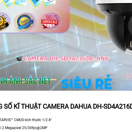
 SỐ KĨ THUẬT CAMERA DAHUA DH-SD4A216
TARVIS™ CMOS kích thước 1/2.8"
ải 2 Megapixel 25/30fps@2MP