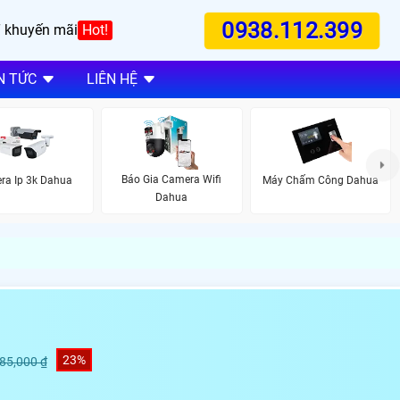
0938.112.399
 khuyến mãi
Hot!
N TỨC
LIÊN HỆ
Báo Gia Camera Wifi
ra Ip 3k Dahua
Máy Chấm Công Dahua
Dahua
23%
985,000 ₫