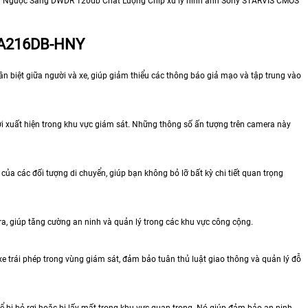
g Ngược Sáng DWDR 120db Chất Lượng Chíp xử lý hình ảnh Sony STARVIS CMOS
A216DB-HNY
 biệt giữa người và xe, giúp giảm thiểu các thông báo giả mạo và tập trung vào
i xuất hiện trong khu vực giám sát. Những thông số ấn tượng trên camera này
của các đối tượng di chuyển, giúp bạn không bỏ lỡ bất kỳ chi tiết quan trọng
ra, giúp tăng cường an ninh và quản lý trong các khu vực công cộng.
 trái phép trong vùng giám sát, đảm bảo tuân thủ luật giao thông và quản lý đỗ
hể bị bỏ rơi hoặc bị lấy mất trong khu vực quan trọng. Nó giúp đảm bảo an ninh