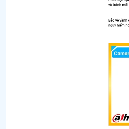
và tránh mất 
Bảo vệ vành 
nguy hiểm ho