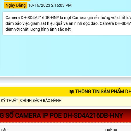
Ngày Đăng
10/16/2023 2:16:03 PM
Camera DH-SD4A216DB-HNY là một Camera giá rẻ nhưng với chất lượng
đảm bảo việc giám sát hiệu quả và an ninh độc đáo. Camera DH-SD4
đêm với chất lượng hình ảnh sắc nét
📖 THÔNG TIN SẢN PHẨM D
 KỸ THUẬT
CHÍNH SÁCH BẢO HÀNH
 SỐ CAMERA IP POE DH-SD4A216DB-HNY
Hiệu
Dahua