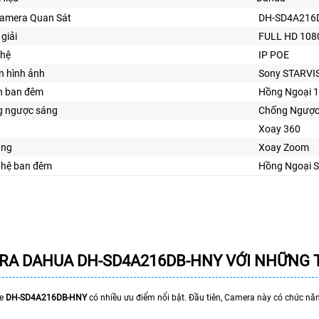
Camera Quan Sát
DH-SD4A216
giải
FULL HD 108
ghệ
IP POE
n hình ảnh
Sony STARVI
n ban đêm
Hồng Ngoại 
 ngược sáng
Chống Ngược
Xoay 360
ăng
Xoay Zoom
ghệ ban đêm
Hồng Ngoại S
RA DAHUA DH-SD4A216DB-HNY VỚI NHỮNG 
re
DH-SD4A216DB-HNY
có nhiều ưu điểm nổi bật. Đầu tiên, Camera này có chức nă