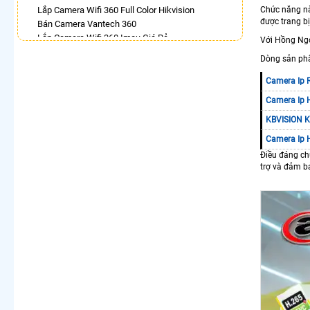
Lắp Camera Wifi 360 Full Color Hikvision
Chức năng nà
được trang bị
Bán Camera Vantech 360
Lắp Camera Wifi 360 Imou Giá Rẻ
Với Hồng Ngo
Camera 360 Imou Báo Động
Dòng sản ph
Lắp Camera 360 Trong Nhà Hikvision
Camera Ezviz 360
Camera Ip
Camera 360 Có Màu Ban Đêm Ezviz
Camera Ip 
Camera 360 Báo Động Ezviz
KBVISION K
LẮP CAMERA THEO NHU CẦU
Camera Ip 
Lắp Camera Văn Phòng Giá Rẻ
Điều đáng ch
Lắp Camera Nhà Xưởng Giá Rẻ
trợ và đảm b
Lắp Camera Gia Đình Giá Rẻ
Lắp Camera Kho Hàng Giá Rẻ
Lắp Camera Cửa Hàng Giá Rẻ
Lắp Camera Wifi Giá Rẻ Chính Hãng
Lắp Camera Công Trình Giá Rẻ
Camera 360 Giá Rẻ