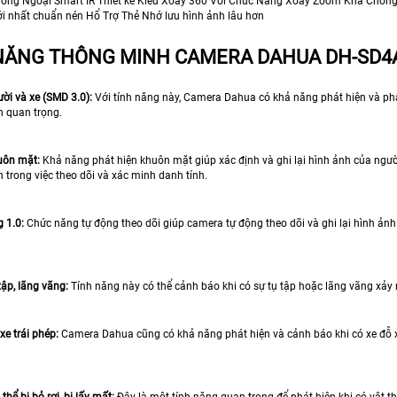
ồng Ngoại Smart IR Thiết kế Kiểu Xoay 360 Với Chức Năng Xoay Zoom Khả Chốn
i nhất chuẩn nén Hổ Trợ Thẻ Nhớ lưu hình ảnh lâu hơn
NĂNG THÔNG MINH CAMERA DAHUA DH-SD4
ời và xe (SMD 3.0):
Với tính năng này, Camera Dahua có khả năng phát hiện và phân
n quan trọng.
uôn mặt:
Khả năng phát hiện khuôn mặt giúp xác định và ghi lại hình ảnh của ngườ
h trong việc theo dõi và xác minh danh tính.
 1.0:
Chức năng tự động theo dõi giúp camera tự động theo dõi và ghi lại hình ảnh 
tập, lãng vãng:
Tính năng này có thể cảnh báo khi có sự tụ tập hoặc lãng vãng xảy 
xe trái phép:
Camera Dahua cũng có khả năng phát hiện và cảnh báo khi có xe đỗ xe
thể bị bỏ rơi, bị lấy mất:
Đây là một tính năng quan trọng để phát hiện khi có vật t