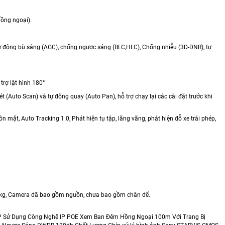
hồng ngoại).
ự động bù sáng (AGC), chống ngược sáng (BLC,HLC), Chống nhiễu (3D-DNR), tự
trợ lật hình 180°
ét (Auto Scan) và tự động quay (Auto Pan), hỗ trợ chạy lại các cài đặt trước khi
n mặt, Auto Tracking 1.0, Phát hiện tụ tập, lãng vãng, phát hiện đỗ xe trái phép,
.5kg, Camera đã bao gồm nguồn, chưa bao gồm chân đế.
P Sử Dụng Công Nghệ IP POE Xem Ban Đêm Hồng Ngoại 100m Với Trang Bị