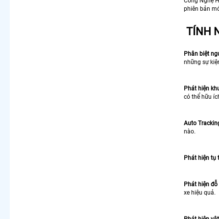
Công Nghệ H
phiên bản mớ
TÍNH 
Phân biệt ngư
những sự kiệ
Phát hiện kh
có thể hữu íc
Auto Tracking
nào.
Phát hiện tụ 
Phát hiện đỗ 
xe hiệu quả.
Phát hiện vật 