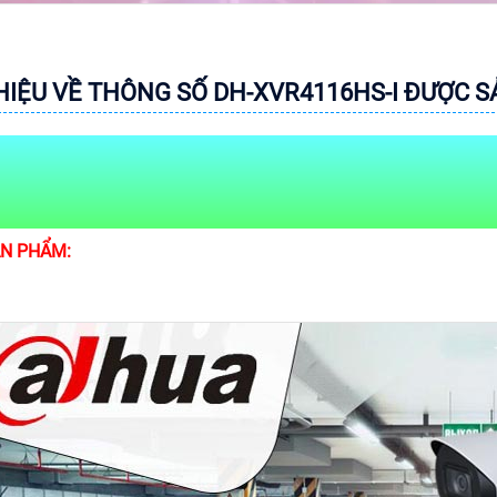
THIỆU VỀ THÔNG SỐ DH-XVR4116HS-I ĐƯỢC 
ẢN PHẨM: