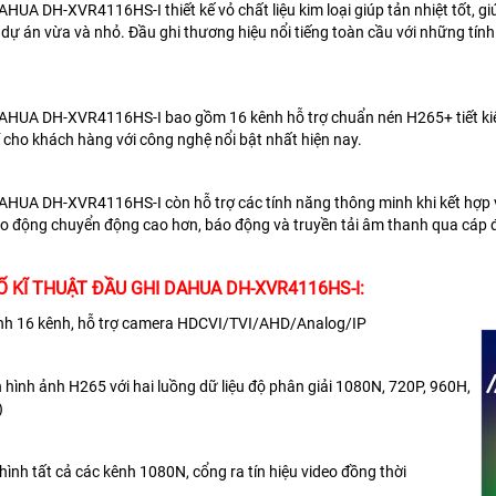
DAHUA DH-XVR4116HS-I
thiết kế vỏ chất liệu kim loại giúp tản nhiệt tốt,
 dự án vừa và nhỏ. Đầu ghi thương hiệu nổi tiếng toàn cầu với những tính
DAHUA DH-XVR4116HS-I
bao gồm 16 kênh hỗ trợ chuẩn nén H265+ tiết kiệ
í cho khách hàng với công nghệ nổi bật nhất hiện nay.
DAHUA DH-XVR4116HS-I
còn hỗ trợ các tính năng thông minh khi kết hợp
o động chuyển động cao hơn, báo động và truyền tải âm thanh qua cáp 
 KĨ THUẬT ĐẦU GHI DAHUA DH-XVR4116HS-I:
hình 16 kênh, hỗ trợ camera HDCVI/TVI/AHD/Analog/IP
 hình ảnh H265 với hai luồng dữ liệu độ phân giải 1080N, 720P, 960H,
)
i hình tất cả các kênh 1080N, cổng ra tín hiệu video đồng thời