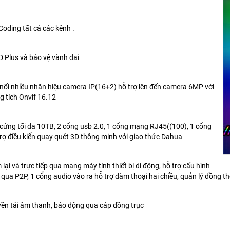
-Coding tất cả các kênh .
D Plus và bảo vệ vành đai
t nối nhiều nhãn hiệu camera IP(16+2) hỗ trợ lên đến camera 6MP với
 tích Onvif 16.12
ổ cứng tối đa 10TB, 2 cổng usb 2.0, 1 cổng mạng RJ45((100), 1 cổng
rợ điều kiển quay quét 3D thông minh với giao thức Dahua
 lại và trực tiếp qua mạng máy tính thiết bị di động, hỗ trợ cấu hình
qua P2P, 1 cổng audio vào ra hỗ trợ đàm thoại hai chiều, quản lý đồng thờ
uyền tải âm thanh, báo động qua cáp đồng trục