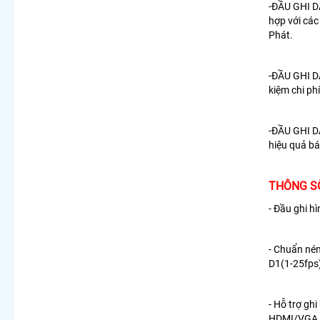
-
ĐẦU GHI 
hợp với các
Phát.
-
ĐẦU GHI 
kiệm chi ph
-
ĐẦU GHI 
hiệu quả bá
THÔNG SỐ
- Đầu ghi 
- Chuẩn nén
D1(1-25fps
- Hỗ trợ gh
HDMI/VGA