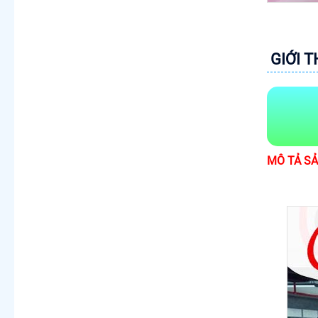
GIỚI 
MÔ TẢ S