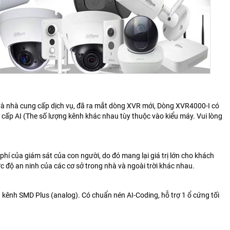
và
nhà cung cấp dịch vụ, đã ra mắt dòng XVR mới, Dòng XVR4000-I có
g cấp AI (The
số lượng kênh khác nhau tùy thuộc vào kiểu máy. Vui lòng
 phí của
giám sát của con người, do đó mang lại giá trị lớn cho khách
ức độ an ninh
của các cơ sở trong nhà và ngoài trời khác nhau.
kênh SMD Plus (analog). Có chuẩn nén AI-Coding, hỗ trợ 1 ổ cứng tối