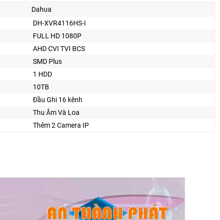
Dahua
DH-XVR4116HS-I
FULL HD 1080P
AHD CVI TVI BCS
SMD Plus
1 HDD
10TB
Đầu Ghi 16 kênh
Thu Âm Và Loa
Thêm 2 Camera IP