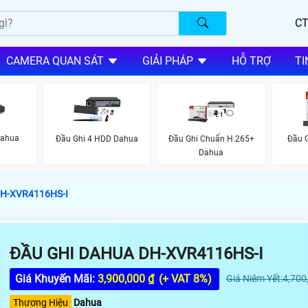
CT
CAMERA QUAN SÁT
GIẢI PHÁP
HỖ TRỢ
TI
Dahua
Đầu Ghi 4 HDD Dahua
Đầu Ghi Chuẩn H.265+
Đầu 
Dahua
H-XVR4116HS-I
ĐẦU GHI DAHUA DH-XVR4116HS-I
Giá Khuyến Mãi:
3,900,000 ₫
(+ VAT 8%)
Giá Niêm Yết:4,700
Thương Hiệu
Dahua