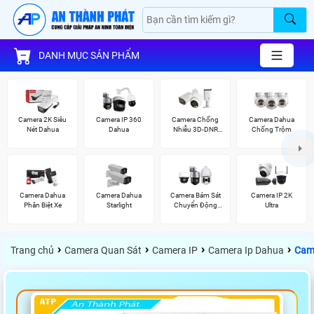
DANH MỤC SẢN PHẨM
Camera 2K Siêu
Camera IP 360
Camera Chống
Camera Dahua
Nét Dahua
Dahua
Nhiễu 3D-DNR
Chống Trộm
Dahua
Camera Dahua
Camera Dahua
Camera Bám Sát
Camera IP 2K
Phân Biệt Xe
Starlight
Chuyển Động
Ultra
Kbvision
›
›
›
›
Trang chủ
Camera Quan Sát
Camera IP
Camera Ip Dahua
Cam