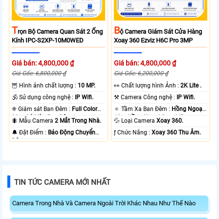
T
B
Rọn Bộ Camera Quan Sát 2 Ống
Ộ Camera Giám Sát Cửa Hàng
Kính IPC-S2XP-10M0WED
Xoay 360 Ezviz H6C Pro 3MP
Giá bán: 4,800,000 ₫
Giá bán: 4,800,000 ₫
Giá Gốc: 6,800,000 ₫
Giá Gốc: 6,200,000 ₫
🦉 Hình ảnh chất lượng :
10 MP.
️👀 Chất lượng hình Ảnh :
2K Lite .
🕉️ Sử dụng công nghệ :
IP Wifi.
⚒ Camera Công nghệ :
IP Wifi.
❈ Giám sát Ban Đêm :
Full Color
🔅 Tầm Xa Ban Đêm :
Hồng Ngoại
20m Có Màu Ban Ðêm.
10m Hồng Ngoại Smart IR.
🐜 Mẫu Camera
2 Mắt Trong Nhà.
💦 Loại Camera
Xoay 360.
️🔔 Đặt Điểm :
Báo Động Chuyển
️ƒ Chức Năng :
Xoay 360 Thu Âm.
Động.
TIN TỨC CAMERA MỚI NHẤT
Camera Trong Nhà Và Camera Ngoài Trời Khác Nhau Như Thế Nào