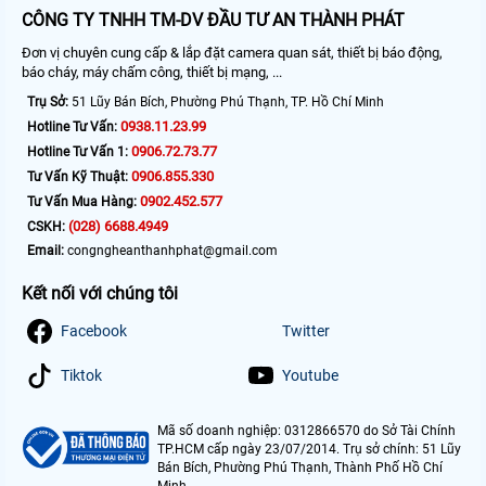
CÔNG TY TNHH TM-DV ĐẦU TƯ AN THÀNH PHÁT
Đơn vị chuyên cung cấp & lắp đặt camera quan sát, thiết bị báo động,
báo cháy, máy chấm công, thiết bị mạng, ...
Trụ Sở:
51 Lũy Bán Bích, Phường Phú Thạnh, TP. Hồ Chí Minh
0938.11.23.99
Hotline Tư Vấn:
0906.72.73.77
Hotline Tư Vấn 1:
0906.855.330
Tư Vấn Kỹ Thuật:
0902.452.577
Tư Vấn Mua Hàng:
(028) 6688.4949
CSKH:
Email:
congngheanthanhphat@gmail.com
Kết nối với chúng tôi
Facebook
Twitter
Tiktok
Youtube
Mã số doanh nghiệp: 0312866570 do Sở Tài Chính
TP.HCM cấp ngày 23/07/2014. Trụ sở chính: 51 Lũy
Bán Bích, Phường Phú Thạnh, Thành Phố Hồ Chí