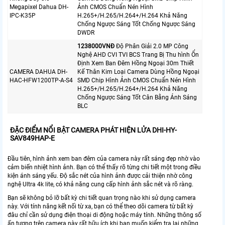
Megapixel Dahua DH-
Ảnh CMOS Chuẩn Nén Hình
IPC-K35P
H.265+/H.265/H.264+/H.264 Khả Năng
Chống Ngược Sáng Tốt Chống Ngược Sáng
DWDR
1238000VNÐ
Độ Phân Giải 2.0 MP Công
Nghệ AHD CVI TVI BCS Trang Bị Thu hình Ổn
Định Xem Ban Đêm Hồng Ngoại 30m Thiết
CAMERA DAHUA DH-
Kế Thân Kim Loại Camera Dùng Hồng Ngoại
HAC-HFW1200TP-A-S4
SMD Chip Hình Ảnh CMOS Chuẩn Nén Hình
H.265+/H.265/H.264+/H.264 Khả Năng
Chống Ngược Sáng Tốt Cân Bằng Ánh Sáng
BLC
ĐẶC ĐIỂM NỔI BẬT CAMERA PHÁT HIỆN LỬA DHI-HY-
SAV849HAP-E
Đầu tiên, hình ảnh xem ban đêm của camera này rất sáng đẹp nhờ vào
cảm biến nhiệt hình ảnh. Bạn có thể thấy rõ từng chi tiết một trong điều
kiện ánh sáng yếu. Độ sắc nét của hình ảnh được cải thiện nhờ công
nghệ Ultra 4k lite, có khả năng cung cấp hình ảnh sắc nét và rõ ràng.
Bạn sẽ không bỏ lỡ bất kỳ chi tiết quan trọng nào khi sử dụng camera
này. Với tính năng kết nối từ xa, bạn có thể theo dõi camera từ bất kỳ
đâu chỉ cần sử dụng điện thoại di động hoặc máy tính. Những thông số
ấn tượng trên camera này rất hữu ích khi bạn muốn kiểm tra lại những