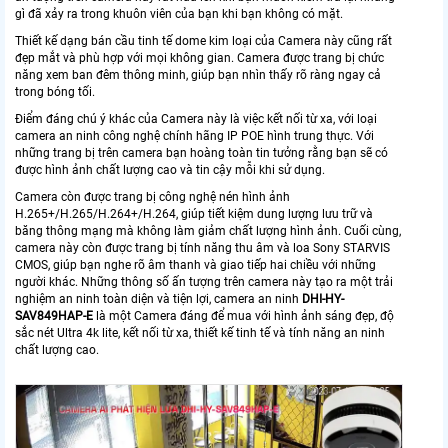
gì đã xảy ra trong khuôn viên của bạn khi bạn không có mặt.
Thiết kế dạng bán cầu tinh tế dome kim loại của Camera này cũng rất
đẹp mắt và phù hợp với mọi không gian. Camera được trang bị chức
năng xem ban đêm thông minh, giúp bạn nhìn thấy rõ ràng ngay cả
trong bóng tối.
Điểm đáng chú ý khác của Camera này là việc kết nối từ xa, với loại
camera an ninh công nghệ chính hãng IP POE hình trung thực. Với
những trang bị trên camera bạn hoàng toàn tin tưởng rằng bạn sẽ có
được hình ảnh chất lượng cao và tin cậy mỗi khi sử dụng.
Camera còn được trang bị công nghệ nén hình ảnh
H.265+/H.265/H.264+/H.264, giúp tiết kiệm dung lượng lưu trữ và
băng thông mạng mà không làm giảm chất lượng hình ảnh. Cuối cùng,
camera này còn được trang bị tính năng thu âm và loa Sony STARVIS
CMOS, giúp bạn nghe rõ âm thanh và giao tiếp hai chiều với những
người khác. Những thông số ấn tượng trên camera này tạo ra một trải
nghiệm an ninh toàn diện và tiện lợi, camera an ninh
DHI-HY-
SAV849HAP-E
là một Camera đáng để mua với hình ảnh sáng đẹp, độ
sắc nét Ultra 4k lite, kết nối từ xa, thiết kế tinh tế và tính năng an ninh
chất lượng cao.