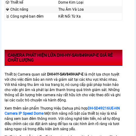
🎲 Thiết kế
Dome Kim Loại
💎 Chức năng
Thu Âm Và Loa
🥈️ Công nghệ ban đêm
Kết Nối Từ Xa
CAMERA PHÁT HIỆN LỬA DHI-HY-SAV849HAP-E GIÁ RẺ
CHẤT LƯỢNG
Thiết bị Camera quan sát
DHI-HY-SAV849HAP-E
là một lựa chọn tuyệt
vời cho việc đảm bảo an ninh và giám sát tại các khu vực khác nhau.
Với khả năng thu âm và loa trang bị, nó cung cấp giải pháp hoàn hảo
cho việc ghi âm và phát lại âm thanh trong quá trình giám sát. Những
thông số ấn tượng trên camera này rất hữu ích cho việc theo dõi và ghi
lại các cuộc trò chuyện và hành động.
Xem thêm sản phẩm Thương Hiệu Dahua phù hợp
DH-SD49216UE-HN
Camera IP Speed Dome
Một tính năng nổi bật của thiết bị này là khả
năng xem ban đêm thông minh. Với công nghệ tiên tiến, nó sẽ tự động
điều chỉnh các cài đặt ánh sáng để tạo ra các hình ảnh rõ ràng và tươi
sáng ngay cả trong điều kiện ánh sáng yếu.