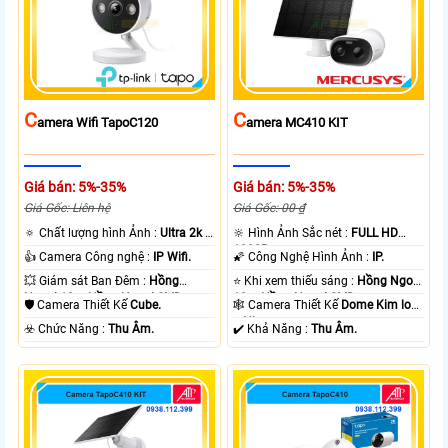
C
C
Amera Wifi TapoC120
Amera MC410 KIT
Giá bán: 5%-35%
Giá bán: 5%-35%
Giá Gốc: Liên hệ
Giá Gốc: 00 ₫
🔅 Chất lượng hình Ảnh :
Ultra 2k +
🔆 Hình Ảnh Sắc nét :
FULL HD
.
1080P .
👍 Camera Công nghệ :
IP Wifi.
🌠 Công Nghệ Hình Ảnh :
IP.
💥 Giám sát Ban Đêm :
Hồng
⭐ Khi xem thiếu sáng :
Hồng Ngoại
Ngoại 10m Hồng Ngoại SMD.
10m Hồng Ngoại SMD.
🛡 Camera Thiết Kế
Cube.
🕸️ Camera Thiết Kế
Dome Kim loại
+ Nhựa.
️☣️ Chức Năng :
Thu Âm.
️✔️ Khả Năng :
Thu Âm.