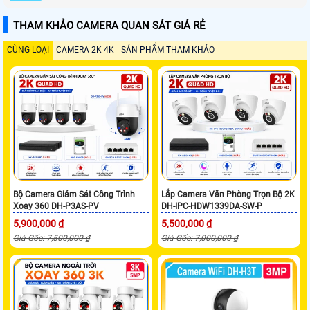
THAM KHẢO CAMERA QUAN SÁT GIÁ RẺ
CÙNG LOẠI
CAMERA 2K 4K
SẢN PHẨM THAM KHẢO
Bộ Camera Giám Sát Công Trình
Lắp Camera Văn Phòng Trọn Bộ 2K
Xoay 360 DH-P3AS-PV
DH-IPC-HDW1339DA-SW-P
5,900,000 ₫
5,500,000 ₫
Giá Gốc: 7,500,000 ₫
Giá Gốc: 7,000,000 ₫