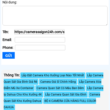
Nội dung:
Tên:
Email:
Phone:
Thông Tin:
Lắp Đặt Camera Kho Xưởng Loại Nào Tốt Nhất
Lắp Camera
Quan Sát Gia Đình Giá Rẻ
Camera Giá Sỉ Chính Hãng
Lắp Camera Xóa
Điểm Mù Xe Container
Camera Quan Sát Có Màu Ban Đêm
Lắp Camera
Ip Dahua Cho Kho Xưởng 4K
Lắp Camera Quan Sát Gia Đình
Camera
Quan Sát Kho Xưởng Dahua
BỘ 4 CAMERA CỬA HÀNG FULL COLOR
DAHUA