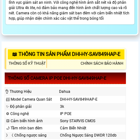
lĩnh vực giám sát an ninh. Với công nghệ hình ảnh sắt nét và độ phân
giải Ultra 4k lite, nó đảm bảo mang đến hình ảnh chất lượng cao và rõ
nét. Camera còn có khả năng giám sát ban đêm với cảm biến nhiệt tích
hợp, giúp nhận diện chính xác các vật thể trong bóng tối
📖 THÔNG TIN SẢN PHẨM DHI-HY-SAV849HAP-E
THÔNG SỐ KỸ THUẬT
CHÍNH SÁCH BẢO HÀNH
THÔNG SỐ CAMERA IP POE DHI-HY-SAV849HAP-E
👌 Thương Hiệu
Dahua
📨 Model Camera Quan Sát
DHI-HY-SAV849HAP-E
✨ Độ phân giải
3k
⚙ Công nghệ
IP POE
🔳 Cảm biến hình ảnh
Sony STARVIS CMOS
🌙 Tầm nhìn ban đêm
Cảm Biến Nhiệt
》《 Chống ngược sáng
Chống Ngược Sáng DWDR 120db