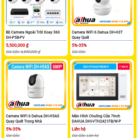
Bộ Camera Ngoài Trời Xoay 360
Camera WiFi 6 Dahua DH-H3T
DH-P5B-PV
Quay Quét
5,500,000 ₫
5%-35%
Giá Gốc: 6,500,000 ₫
Giá Gốc:
Camera WiFi 6 Dahua DH-H5AS
Màn Hình Chuông Cửa 7inch
Quay Quét Trong Nhà
DAHUA DHI-VTH2421FB/W-P
5%-35%
Liên hệ
Giá Gốc:
Giá Gốc: Liên hệ