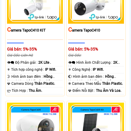
C
C
Amera TapoC410 KIT
Amera TapoC410
Giá bán: 5%-35%
Giá bán: 5%-35%
Giá Gốc: Liên Hệ
Giá Gốc:
👁️‍🗨 Độ Phân giải :
2K Lite .
👁️‍🗨 Hình Ành Chất Lượng :
2K
Lite .
⚜️ Tích hợp công nghệ :
IP Wifi.
⚜️ Công Nghệ :
IP Wifi.
🌛 Hình ảnh ban đêm :
Hồng
🌔 Hình ảnh ban đêm :
Hồng
Ngoại 10m Có Màu Ban Ðêm.
Ngoại 10m Có Màu Ban Ðêm.
💎 Camera Dòng
Thân Plastic.
❄ Camera Theo Mẫu
Thân Plastic.
️ლ Tích Hợp :
Thu Âm.
️💎 Điểm Nỗi Bật :
Thu Âm Và Loa.