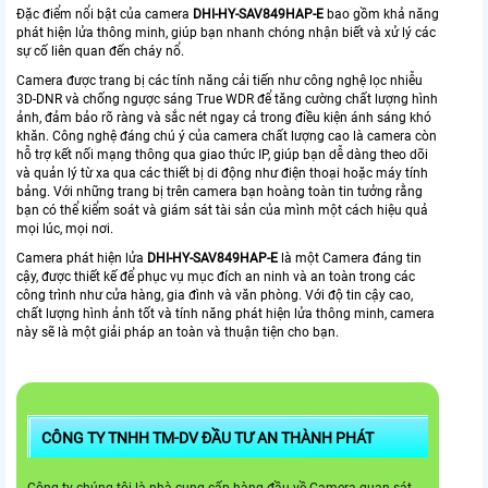
Đặc điểm nổi bật của camera
DHI-HY-SAV849HAP-E
bao gồm khả năng
phát hiện lửa thông minh, giúp bạn nhanh chóng nhận biết và xử lý các
sự cố liên quan đến cháy nổ.
Camera được trang bị các tính năng cải tiến như công nghệ lọc nhiễu
3D-DNR và chống ngược sáng True WDR để tăng cường chất lượng hình
ảnh, đảm bảo rõ ràng và sắc nét ngay cả trong điều kiện ánh sáng khó
khăn. Công nghệ đáng chú ý của camera chất lượng cao là camera còn
hỗ trợ kết nối mạng thông qua giao thức IP, giúp bạn dễ dàng theo dõi
và quản lý từ xa qua các thiết bị di động như điện thoại hoặc máy tính
bảng. Với những trang bị trên camera bạn hoàng toàn tin tưởng rằng
bạn có thể kiểm soát và giám sát tài sản của mình một cách hiệu quả
mọi lúc, mọi nơi.
Camera phát hiện lửa
DHI-HY-SAV849HAP-E
là một Camera đáng tin
cậy, được thiết kế để phục vụ mục đích an ninh và an toàn trong các
công trình như cửa hàng, gia đình và văn phòng. Với độ tin cậy cao,
chất lượng hình ảnh tốt và tính năng phát hiện lửa thông minh, camera
này sẽ là một giải pháp an toàn và thuận tiện cho bạn.
CÔNG TY TNHH TM-DV ĐẦU TƯ AN THÀNH PHÁT
Công ty chúng tôi là nhà cung cấp hàng đầu về Camera quan sát