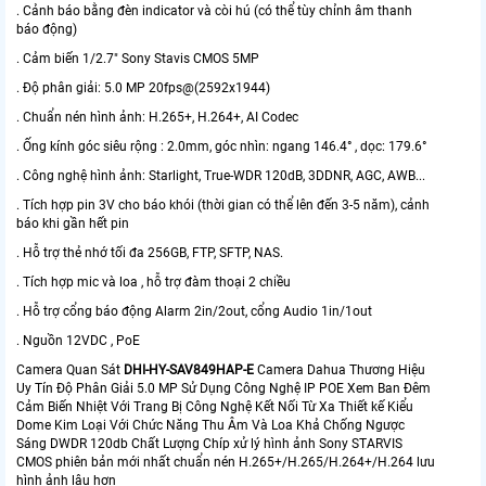
. Cảnh báo bằng đèn indicator và còi hú (có thể tùy chỉnh âm thanh
báo động)
. Cảm biến 1/2.7" Sony Stavis CMOS 5MP
. Độ phân giải: 5.0 MP 20fps@(2592x1944)
. Chuẩn nén hình ảnh: H.265+, H.264+, AI Codec
. Ống kính góc siêu rộng : 2.0mm, góc nhìn: ngang 146.4° , dọc: 179.6°
. Công nghệ hình ảnh: Starlight, True-WDR 120dB, 3DDNR, AGC, AWB...
. Tích hợp pin 3V cho báo khói (thời gian có thể lên đến 3-5 năm), cảnh
báo khi gần hết pin
. Hỗ trợ thẻ nhớ tối đa 256GB, FTP, SFTP, NAS.
. Tích hợp mic và loa , hỗ trợ đàm thoại 2 chiều
. Hỗ trợ cổng báo động Alarm 2in/2out, cổng Audio 1in/1out
. Nguồn 12VDC , PoE
Camera Quan Sát
DHI-HY-SAV849HAP-E
Camera Dahua Thương Hiệu
Uy Tín Độ Phân Giải 5.0 MP Sử Dụng Công Nghệ IP POE Xem Ban Đêm
Cảm Biến Nhiệt Với Trang Bị Công Nghệ Kết Nối Từ Xa Thiết kế Kiểu
Dome Kim Loại Với Chức Năng Thu Âm Và Loa Khả Chống Ngược
Sáng DWDR 120db Chất Lượng Chíp xử lý hình ảnh Sony STARVIS
CMOS phiên bản mới nhất chuẩn nén H.265+/H.265/H.264+/H.264 lưu
hình ảnh lâu hơn