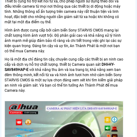
Thiết bị cũng hỗ trợ kết nối từ xa, cho phép người sử dụng theo dõi và
điều khiển camera từ mọi nơi thông qua các thiết bị di động hoặc máy
tính. Những thông số ấn tượng trên camera này rất thuận tiện và linh
hoạt, đặc biệt cho những người cần giám sát từ xa hoặc khi không có
mặt tại một địa điểm cụ thể.
Hình ảnh được cung cấp bởi cảm biến Sony STARVIS CMOS mang lại
chất lượng hình ảnh vượt trội. Độ phân giải cao và khả năng xử lý hình
ảnh mạnh mẽ giúp đảm bảo rõ ràng và chi tiết trong việc ghi lại các sự
kiện quan trọng. Đáng tin cậy và uy tín, An Thành Phát là một nơi bạn
có thể mua Camera này.
Họ là một địa chỉ đáng tin cậy, chuyên cung cấp các thiết bị an ninh cao
cấp và dịch vụ hỗ trợ chất lượng. thiết bị Camera quan sát
DHI-HY-
SAV849HAP-E
với khả năng thu âm và loa trang bị, khả năng xem ban
đêm thông minh, kết nối từ xa và hình ảnh tươi hơn nhờ cảm biến Sony
STARVIS CMOS là một sự lựa chọn đáng xem xét khi tìm kiếm giải pháp
an ninh và giám sát. Và bạn có thể tin tưởng An Thành Phát để mua
Camera này.