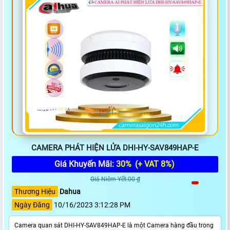
CAMERA PHÁT HIỆN LỬA DHI-HY-SAV849HAP-E
Giá Khuyến Mãi:
30%
(+ VAT 8%)
Giá Niêm Yết:00 ₫
Thương Hiệu
Dahua
Ngày Đăng
10/16/2023 3:12:28 PM
Camera quan sát DHI-HY-SAV849HAP-E là một Camera hàng đầu trong