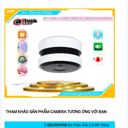
THAM KHẢO SẢN PHẨM CAMERA TƯƠNG ỨNG VỚI BẠN
1.420.000VNÐ
Độ Phân Giải 5.0 MP Công