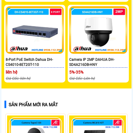
8-Port PoE Switch Dahua DH-
Camera IP 2MP DAHUA DH-
CS4010-8ET2GT-110
SD4A216DB-HNY
liên hệ
5%-35%
Giá Gốc: liên hệ
Giá Gốc: Liên hệ
SẢN PHẨM MỚI RA MẮT