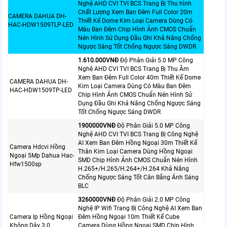
Nghệ AHD CVI TVI BCS Trang Bị Thu hình
Chất Lượng Xem Ban Đêm Full Color 20m
CAMERA DAHUA DH-
Thiết Kế Dome Kim Loại Camera Dùng Có
HAC-HDW1509TLP-LED
Màu Ban Đêm Chip Hình Ảnh CMOS Chuẩn
Nén Hình Sử Dụng Đầu Ghi Khả Năng Chống
Ngược Sáng Tốt Chống Ngược Sáng DWDR
1.610.000VNÐ
Độ Phân Giải 5.0 MP Công
Nghệ AHD CVI TVI BCS Trang Bị Thu Âm
Xem Ban Đêm Full Color 40m Thiết Kế Dome
CAMERA DAHUA DH-
Kim Loại Camera Dùng Có Màu Ban Đêm
HAC-HDW1509TP-LED
Chip Hình Ảnh CMOS Chuẩn Nén Hình Sử
Dụng Đầu Ghi Khả Năng Chống Ngược Sáng
Tốt Chống Ngược Sáng DWDR
1900000VNÐ
Độ Phân Giải 5.0 MP Công
Nghệ AHD CVI TVI BCS Trang Bị Công Nghệ
AI Xem Ban Đêm Hồng Ngoại 30m Thiết Kế
Camera Hdcvi Hồng
Thân Kim Loại Camera Dùng Hồng Ngoại
Ngoại 5Mp Dahua Hac-
SMD Chip Hình Ảnh CMOS Chuẩn Nén Hình
Hfw1500sp
H.265+/H.265/H.264+/H.264 Khả Năng
Chống Ngược Sáng Tốt Cân Bằng Ánh Sáng
BLC
3260000VNÐ
Độ Phân Giải 2.0 MP Công
Nghệ IP Wifi Trang Bị Công Nghệ AI Xem Ban
Camera Ip Hồng Ngoại
Đêm Hồng Ngoại 10m Thiết Kế Cube
Không Dây 3.0
Camera Dùng Hồng Ngoại SMD Chip Hình