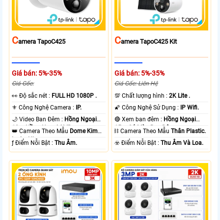
C
C
Amera TapoC425
Amera TapoC425 Kit
Giá bán: 5%-35%
Giá bán: 5%-35%
Giá Gốc:
Giá Gốc: Liên Hệ
️👀 Độ sắc nét :
FULL HD 1080P .
💯 Chất lượng hình :
2K Lite .
⚜️ Công Nghệ Camera :
IP.
🌠 Công Nghệ Sử Dụng :
IP Wifi.
🌙 Video Ban Đêm :
Hồng Ngoại
🔴 Xem ban đêm :
Hồng Ngoại
10m Hồng Ngoại SMD.
15m Có Màu Ban Ðêm.
👑 Camera Theo Mẫu
Dome Kim
⛓ Camera Theo Mẫu
Thân Plastic.
loại + Nhựa.
️ƒ Điểm Nỗi Bật :
Thu Âm.
️☣️ Điểm Nỗi Bật :
Thu Âm Và Loa.