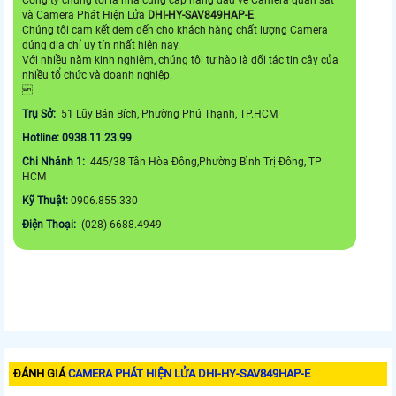
và Camera Phát Hiện Lửa
DHI-HY-SAV849HAP-E
.
Chúng tôi cam kết đem đến cho khách hàng chất lượng Camera
đúng địa chỉ uy tín nhất hiện nay.
Với nhiều năm kinh nghiệm, chúng tôi tự hào là đối tác tin cậy của
nhiều tổ chức và doanh nghiệp.

Trụ Sở:
51 Lũy Bán Bích, Phường Phú Thạnh, TP.HCM
Hotline: 0938.11.23.99
Chi Nhánh 1:
445/38 Tân Hòa Đông,Phường Bình Trị Đông, TP
HCM
Kỹ Thuật:
0906.855.330
Điện Thoại:
(028) 6688.4949
ĐÁNH GIÁ
CAMERA PHÁT HIỆN LỬA DHI-HY-SAV849HAP-E