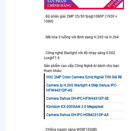
Dahua
Giá Rẻ
Cao Cấp
. Độ phân giải 2MP 25/30 fps@1080P (1920 ×
Camera
1080)
Wifi Giá
Rẻ
Lắp Đặt
. Mã hóa 3 luồng với định dạng H.265 và H.264
Camera
Thân
. Công nghệ Starlight với độ nhạy sáng 0.002
Ngoài
Lux@F1.6
Trời
Imou
Sản phẩm cao cấp Công Nghệ AI dành cho bạn
Camera
tham khảo:
Wifi
H3C 2MP Color Camera Ezviz Ngoài Trời Giá Rẻ
Hikvision
Camera Ip H.265 Starlight 4.0Mp Dahua IPC-
Lắp
HFW4431DP-AS
Camera
Camera Dahua DH-IPC-HFW4431EP-SE
Wifi
Dahua
Kbvision KX-2003iAN 2.0 Megapixel
3K Siêu
Camera Dahua DH-IPC-HDB4231GP-AS
Nét
Camera
Wifi
. Chống ngược sáng WDR(120dB).