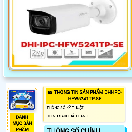
📖 THÔNG TIN SẢN PHẨM DHI-IPC-
HFW5241TP-SE
THÔNG SỐ KỸ THUẬT
CHÍNH SÁCH BẢO HÀNH
DANH
MỤC SẢN
PHẨM
THÔNG SỐ CHÍNH