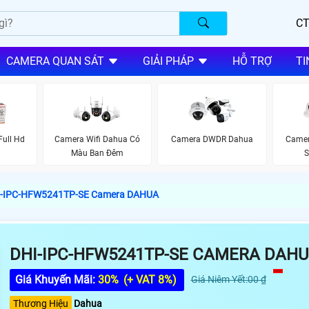
CT
CAMERA QUAN SÁT
GIẢI PHÁP
HỖ TRỢ
TI
ull Hd
Camera Wifi Dahua Có
Camera DWDR Dahua
Camer
Màu Ban Đêm
S
-IPC-HFW5241TP-SE Camera DAHUA
DHI-IPC-HFW5241TP-SE CAMERA DAH
Giá Khuyến Mãi:
30%
(+ VAT 8%)
Giá Niêm Yết:00 ₫
Thương Hiệu
Dahua