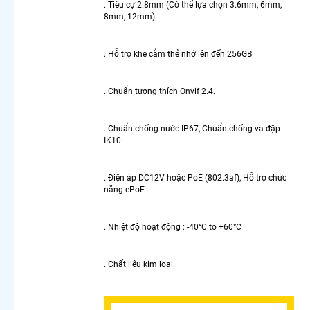
Ezviz
. Tiêu cự 2.8mm (Có thể lựa chọn 3.6mm, 6mm,
8mm, 12mm)
Lắp
Camera
Wifi 360
. Hỗ trợ khe cắm thẻ nhớ lên đến 256GB
Dahua
Ngoài
Trời
. Chuẩn tương thích Onvif 2.4.
Lắp
Camera
Wifi
. Chuẩn chống nước IP67, Chuẩn chống va đập
IK10
Xoay 360
Imou
Ngoài
. Điện áp DC12V hoặc PoE (802.3af), Hỗ trợ chức
Trời
năng ePoE
Camera
Xoay 360
Hikvision
. Nhiệt độ hoạt động : -40°C to +60°C
LẮP
CAMERA
. Chất liệu kim loại.
THEO
NHU CẦU