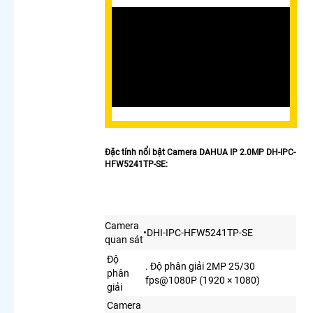
Lắp
Camera
Văn
Phòng
Giá Rẻ
Lắp
Camera
Nhà
Xưởng
Giá Rẻ
Lắp
Đặc tính nổi bật Camera DAHUA IP 2.0MP DH-IPC-
Camera
HFW5241TP-SE:
Gia Đình
Giá Rẻ
Lắp
Camera
Kho
Camera
•DHI-IPC-HFW5241TP-SE
Hàng Giá
quan sát
Rẻ
Độ
. Độ phân giải 2MP 25/30
Lắp
phân
fps@1080P (1920 × 1080)
Camera
giải
Cửa
Camera
Hàng Giá