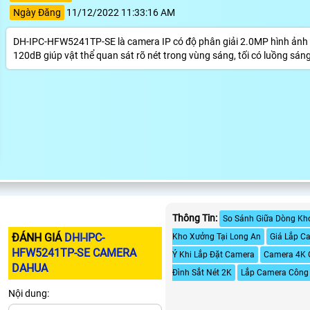
Ngày Đăng
11/12/2022 11:33:16 AM
DH-IPC-HFW5241TP-SE là camera IP có độ phân giải 2.0MP hình ảnh 
120dB giúp vật thể quan sát rõ nét trong vùng sáng, tối có luồng sán
Thông Tin:
So Sánh Giữa Dòng Kh
ĐÁNH GIÁ
DHI-IPC-
Kho Xưởng Tại Long An
Giá Lắp C
HFW5241TP-SE CAMERA
Ý Khi Lắp Đặt Camera
Camera 4K 
DAHUA
Đình Sắt Nét 2K
Lắp Camera Công
Nội dung: