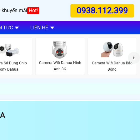
0938.112.399
 khuyến mãi
Hot!
N TỨC
LIÊN HỆ
Camera Wifi Dahua Hình
a Sử Dụng Chip
Camera Wifi Dahua Báo
Ảnh 3K
ony Dahua
Động
UA