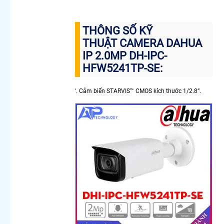
Trộm
Camera
Cho
THÔNG SỐ KỸ
Công
THUẬT CAMERA DAHUA
Trình
IP 2.0MP DH-IPC-
Chuyên
Dụng
HFW5241TP-SE:
Camera
Nhìn
'. Cảm biến STARVIS™ CMOS kích thước 1/2.8”.
Màn
Hình
Máy Tính
Lắp
Camera
Wifi 360
Imou Giá
Rẻ
Lắp
Camera
Wifi 2K
Camera
Wifi