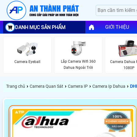
GIỚI THIỆU
DANH MỤC SẢN PHẨM
Lắp Camera Wifi 360
Camera Eyeball
Camera Dahua F
Dahua Ngoài Trời
1080P
›
›
›
›
Trang chủ
Camera Quan Sát
Camera IP
Camera Ip Dahua
DHI