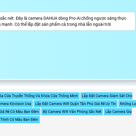
sắc nét. Đây là camera DAHUA dòng Pro-Ai chống ngược sáng thực
g mạnh. Có thể lắp đặt sản phẩm cả trong nhà lẫn ngoài trời
óa Cửa Truyền Thống Và Khóa Cửa Thông Minh
Lắp Đặt Camera Giám Sát Cho
amera Kbvision Usa
Lắp Đặt Camera Wifi Quận Tân Phú Giá Rẻ Uy Tín
Những L
Giá Rẻ Có Màu Ban Đêm
Bộ Camera Wifi Văn Phòng Sắc Nét
Lắp Camera Gia
 Trình Có Màu Ban Đêm