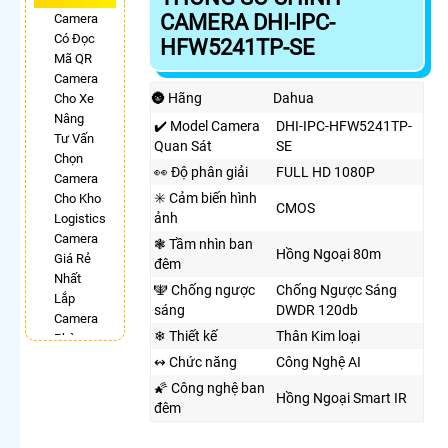
CAMERA DHI-IPC-
Camera
Có Đọc
HFW5241TP-SE
Mã QR
Camera
🌚 Hãng
Dahua
Cho Xe
Nâng
✔️ Model Camera
DHI-IPC-HFW5241TP-
Tư Vấn
Quan Sát
SE
Chọn
️👀 Độ phân giải
FULL HD 1080P
Camera
✳️ Cảm biến hình
Cho Kho
CMOS
ảnh
Logistics
Camera
❃ Tầm nhìn ban
Hồng Ngoại 80m
Giá Rẻ
đêm
Nhất
🕎 Chống ngược
Chống Ngược Sáng
Lắp
sáng
DWDR 120db
Camera
❄ Thiết kế
Thân Kim loại
Phòng
Phẩu
↭ Chức năng
Công Nghệ AI
Thuật
🌠 Công nghệ ban
Hồng Ngoại Smart IR
Camera
đêm
Có
Chống