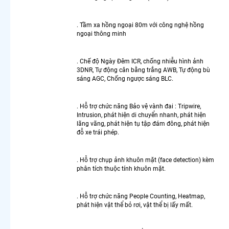
Hikvision
360
. Tầm xa hồng ngoại 80m với công nghệ hồng
Camera
ngoại thông minh
Imou
Xoay 360
Camera
. Chế độ Ngày Đêm ICR, chống nhiễu hình ảnh
Wifi 360
3DNR, Tự động cân bằng trắng AWB, Tự động bù
Ngoài
sáng AGC, Chống ngược sáng BLC.
Trời
Lắp
. Hỗ trợ chức năng Bảo vệ vành đai : Tripwire,
Camera
Intrusion, phát hiện di chuyển nhanh, phát hiện
360 Wifi
lãng vãng, phát hiện tụ tập đám đông, phát hiện
Có Màu
đỗ xe trái phép.
Ban Đêm
Kbvision
. Hỗ trợ chụp ảnh khuôn mặt (face detection) kèm
Camera
phân tích thuộc tính khuôn mặt.
Ebitcam
360
Camera
. Hỗ trợ chức năng People Counting, Heatmap,
360 Có
phát hiện vật thể bỏ rơi, vật thể bị lấy mất.
Màu Ban
Đêm