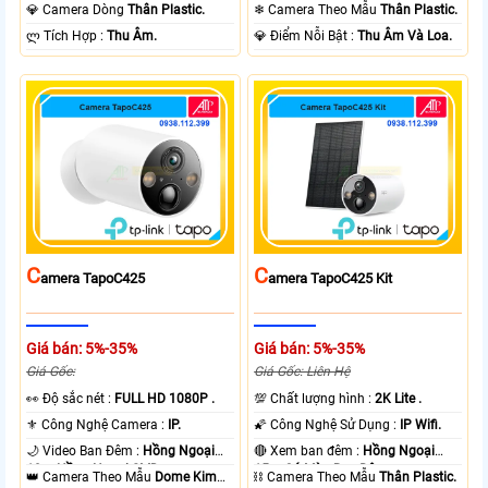
Ngoại 10m Có Màu Ban Ðêm.
Ngoại 10m Có Màu Ban Ðêm.
💎 Camera Dòng
Thân Plastic.
❄ Camera Theo Mẫu
Thân Plastic.
️ლ Tích Hợp :
Thu Âm.
️💎 Điểm Nỗi Bật :
Thu Âm Và Loa.
C
C
Amera TapoC425
Amera TapoC425 Kit
Giá bán: 5%-35%
Giá bán: 5%-35%
Giá Gốc:
Giá Gốc: Liên Hệ
️👀 Độ sắc nét :
FULL HD 1080P .
💯 Chất lượng hình :
2K Lite .
⚜️ Công Nghệ Camera :
IP.
🌠 Công Nghệ Sử Dụng :
IP Wifi.
🌙 Video Ban Đêm :
Hồng Ngoại
🔴 Xem ban đêm :
Hồng Ngoại
10m Hồng Ngoại SMD.
15m Có Màu Ban Ðêm.
👑 Camera Theo Mẫu
Dome Kim
⛓ Camera Theo Mẫu
Thân Plastic.