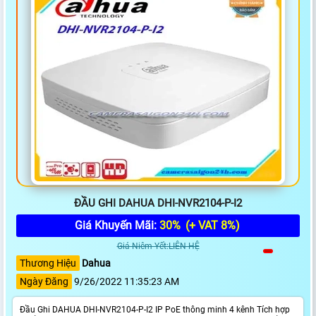
ĐẦU GHI DAHUA DHI-NVR2104-P-I2
Giá Khuyến Mãi:
30%
(+ VAT 8%)
Giá Niêm Yết:LIÊN HỆ
Thương Hiệu
Dahua
Ngày Đăng
9/26/2022 11:35:23 AM
Đầu Ghi DAHUA DHI-NVR2104-P-I2 IP PoE thông minh 4 kênh Tích hợp