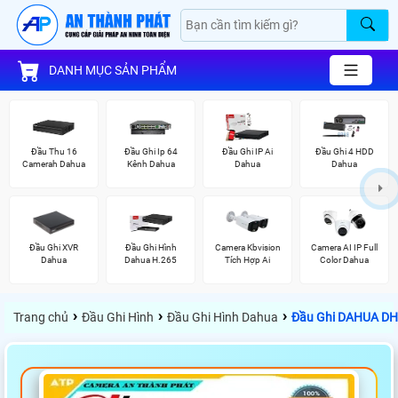
DANH MỤC SẢN PHẨM
Đầu Thu 16
Đầu Ghi Ip 64
Đầu Ghi IP Ai
Đầu Ghi 4 HDD
Camerah Dahua
Kênh Dahua
Dahua
Dahua
Đầu Ghi XVR
Đầu Ghi Hình
Camera Kbvision
Camera AI IP Full
Dahua
Dahua H.265
Tích Hợp Ai
Color Dahua
›
›
›
Trang chủ
Đầu Ghi Hình
Đầu Ghi Hình Dahua
Đầu Ghi DAHUA DH