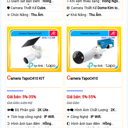
💥 Giám sát Ban Đêm :
Hồng
⭐ Khi xem thiếu sáng :
Hồng Ngoại
Ngoại 10m Hồng Ngoại SMD.
10m Hồng Ngoại SMD.
🛡 Camera Thiết Kế
Cube.
🕸️ Camera Thiết Kế
Dome Kim loại
+ Nhựa.
️☣️ Chức Năng :
Thu Âm.
️✔️ Khả Năng :
Thu Âm.
C
C
Amera TapoC410 KIT
Amera TapoC410
Giá bán: 5%-35%
Giá bán: 5%-35%
Giá Gốc: Liên Hệ
Giá Gốc:
👁️‍🗨 Độ Phân giải :
2K Lite .
👁️‍🗨 Hình Ành Chất Lượng :
2K
Lite .
⚜️ Tích hợp công nghệ :
IP Wifi.
⚜️ Công Nghệ :
IP Wifi.
🌛 Hình ảnh ban đêm :
Hồng
🌔 Hình ảnh ban đêm :
Hồng