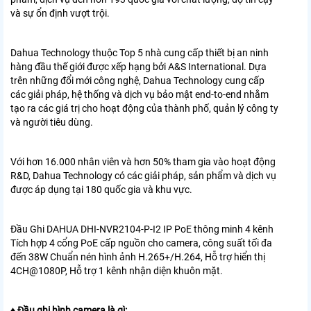
và sự ổn định vượt trội.
Dahua Technology thuộc Top 5 nhà cung cấp thiết bị an ninh
hàng đầu thế giới được xếp hạng bởi A&S International. Dựa
trên những đổi mới công nghệ, Dahua Technology cung cấp
các giải pháp, hệ thống và dịch vụ bảo mật end-to-end nhằm
tạo ra các giá trị cho hoạt động của thành phố, quản lý công ty
và người tiêu dùng.
Với hơn 16.000 nhân viên và hơn 50% tham gia vào hoạt động
R&D, Dahua Technology có các giải pháp, sản phẩm và dịch vụ
được áp dụng tại 180 quốc gia và khu vực.
Đầu Ghi DAHUA DHI-NVR2104-P-I2 IP PoE thông minh 4 kênh
Tích hợp 4 cổng PoE cấp nguồn cho camera, công suất tối đa
đến 38W Chuẩn nén hình ảnh H.265+/H.264, Hỗ trợ hiển thị
4CH@1080P, Hỗ trợ 1 kênh nhận diện khuôn mặt.
♦ Đầu ghi hình camera là gì: