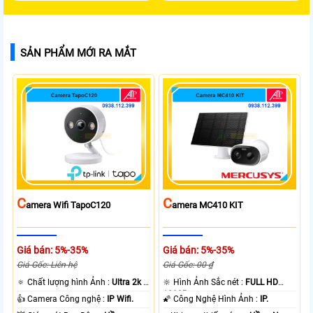
SẢN PHẨM MỚI RA MẮT
C
C
Amera Wifi TapoC120
Amera MC410 KIT
Giá bán: 5%-35%
Giá bán: 5%-35%
Giá Gốc: Liên hệ
Giá Gốc: 00 ₫
🔅 Chất lượng hình Ảnh :
Ultra 2k +
🔆 Hình Ảnh Sắc nét :
FULL HD
.
1080P .
👍 Camera Công nghệ :
IP Wifi.
🌠 Công Nghệ Hình Ảnh :
IP.