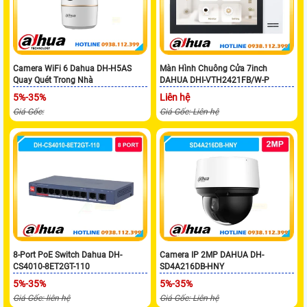
Camera WiFi 6 Dahua DH-H5AS
Màn Hình Chuông Cửa 7inch
Quay Quét Trong Nhà
DAHUA DHI-VTH2421FB/W-P
5%-35%
Liên hệ
Giá Gốc:
Giá Gốc: Liên hệ
8-Port PoE Switch Dahua DH-
Camera IP 2MP DAHUA DH-
CS4010-8ET2GT-110
SD4A216DB-HNY
5%-35%
5%-35%
Giá Gốc: liên hệ
Giá Gốc: Liên hệ