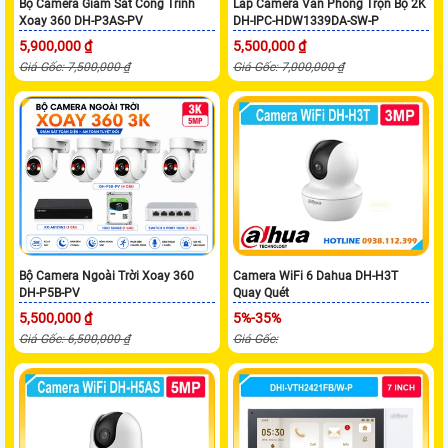
Bộ Camera Giám Sát Công Trình
Lắp Camera Văn Phòng Trọn Bộ 2K
Xoay 360 DH-P3AS-PV
DH-IPC-HDW1339DA-SW-P
5,900,000 ₫
5,500,000 ₫
Giá Gốc: 7,500,000 ₫
Giá Gốc: 7,000,000 ₫
Bộ Camera Ngoài Trời Xoay 360
Camera WiFi 6 Dahua DH-H3T
DH-P5B-PV
Quay Quét
5,500,000 ₫
5%-35%
Giá Gốc: 6,500,000 ₫
Giá Gốc: