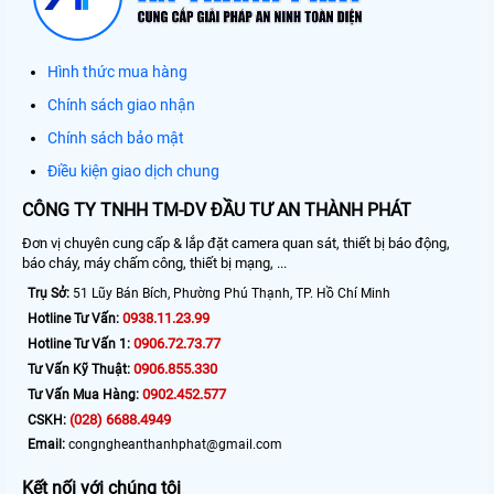
Hình thức mua hàng
Chính sách giao nhận
Chính sách bảo mật
Điều kiện giao dịch chung
CÔNG TY TNHH TM-DV ĐẦU TƯ AN THÀNH PHÁT
Đơn vị chuyên cung cấp & lắp đặt camera quan sát, thiết bị báo động,
báo cháy, máy chấm công, thiết bị mạng, ...
Trụ Sở:
51 Lũy Bán Bích, Phường Phú Thạnh, TP. Hồ Chí Minh
0938.11.23.99
Hotline Tư Vấn:
0906.72.73.77
Hotline Tư Vấn 1:
0906.855.330
Tư Vấn Kỹ Thuật:
0902.452.577
Tư Vấn Mua Hàng:
(028) 6688.4949
CSKH:
Email:
congngheanthanhphat@gmail.com
Kết nối với chúng tôi