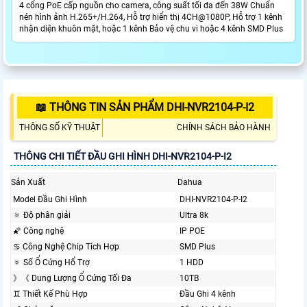
4 cổng PoE cấp nguồn cho camera, công suất tối đa đến 38W Chuẩn
nén hình ảnh H.265+/H.264, Hỗ trợ hiển thị 4CH@1080P, Hỗ trợ 1 kênh
nhận diện khuôn mặt, hoặc 1 kênh Bảo vệ chu vi hoặc 4 kênh SMD Plus
📖 THÔNG TIN SẢN PHẨM DHI-NVR2104-P-I2
THÔNG SỐ KỸ THUẬT
CHÍNH SÁCH BẢO HÀNH
THÔNG CHI TIẾT ĐẦU GHI HÌNH DHI-NVR2104-P-I2
Sản Xuất
Dahua
Model Đầu Ghi Hình
DHI-NVR2104-P-I2
🔅 Độ phân giải
Ultra 8k
🌠 Công nghệ
IP POE
♋ Công Nghệ Chip Tích Hợp
SMD Plus
🔅 Số Ổ Cứng Hổ Trợ
1 HDD
》《 Dung Lượng Ổ Cứng Tối Đa
10TB
♊ Thiết Kế Phù Hợp
Đầu Ghi 4 kênh