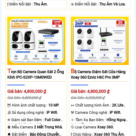
loại + Nhựa.
️ƒ Điểm Nỗi Bật :
Thu Âm.
️☣️ Điểm Nỗi Bật :
Thu Âm Và Loa.
T
B
Rọn Bộ Camera Quan Sát 2 Ống
Ộ Camera Giám Sát Cửa Hàng
Kính IPC-S2XP-10M0WED
Xoay 360 Ezviz H6C Pro 3MP
Giá bán: 4,800,000 ₫
Giá bán: 4,800,000 ₫
Giá Gốc: 6,800,000 ₫
Giá Gốc: 6,200,000 ₫
🦉 Hình ảnh chất lượng :
10 MP.
️👀 Chất lượng hình Ảnh :
2K Lite .
🕉️ Sử dụng công nghệ :
IP Wifi.
⚒ Camera Công nghệ :
IP Wifi.
❈ Giám sát Ban Đêm :
Full Color
🔅 Tầm Xa Ban Đêm :
Hồng Ngoại
20m Có Màu Ban Ðêm.
10m Hồng Ngoại Smart IR.
🐜 Mẫu Camera
2 Mắt Trong Nhà.
💦 Loại Camera
Xoay 360.
️🔔 Đặt Điểm :
Báo Động Chuyển
️ƒ Chức Năng :
Xoay 360 Thu Âm.