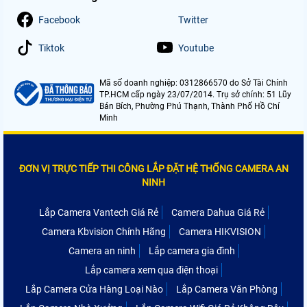
Facebook
Twitter
Tiktok
Youtube
Mã số doanh nghiệp: 0312866570 do Sở Tài Chính
TP.HCM cấp ngày 23/07/2014. Trụ sở chính: 51 Lũy
Bán Bích, Phường Phú Thạnh, Thành Phố Hồ Chí
Minh
ĐƠN VỊ TRỰC TIẾP THI CÔNG LẮP ĐẶT HỆ THỐNG CAMERA AN
NINH
Lắp Camera Vantech Giá Rẻ
Camera Dahua Giá Rẻ
Camera Kbvision Chính Hãng
Camera HIKVISION
Camera an ninh
Lắp camera gia đình
Lắp camera xem qua điện thoại
Lắp Camera Cửa Hàng Loại Nào
Lắp Camera Văn Phòng