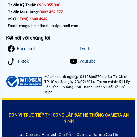
0906.855.330
Tư Vấn Kỹ Thuật:
0902.452.577
Tư Vấn Mua Hàng:
(028) 6688.4949
CSKH:
Email:
congngheanthanhphat@gmail.com
Kết nối với chúng tôi
Facebook
Twitter
Tiktok
Youtube
Mã số doanh nghiệp: 0312866570 do Sở Tài Chính
TP.HCM cấp ngày 23/07/2014. Trụ sở chính: 51 Lũy
Bán Bích, Phường Phú Thạnh, Thành Phố Hồ Chí
Minh
ĐƠN VỊ TRỰC TIẾP THI CÔNG LẮP ĐẶT HỆ THỐNG CAMERA AN
NINH
Lắp Camera Vantech Giá Rẻ
Camera Dahua Giá Rẻ