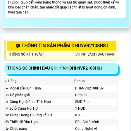
H.265+ giúp tiết kiệm băng thông và lưu trữ giám sát. Được thiết kế vỏ
kim loại chắn chắn, tản nhiệt tốt giúp các thiết bị hoạt động ổn định,
hiệu quả cao.
📖 THÔNG TIN SẢN PHẨM DHI-NVR2108HS-I
THÔNG SỐ KỸ THUẬT
CHÍNH SÁCH BẢO HÀNH
THÔNG SỐ CHÍNH ĐẦU GHI HÌNH DHI-NVR2108HS-I
⭐ Hãng
Dahua
↭ Model Đầu Ghi Hình
DHI-NVR2108HS-I
️👀 Độ phân giải
Ultra 8k
♋ Công Nghệ Chip Tích Hợp
SMD Plus
❈ Số Ổ Cứng Hổ Trợ
1 HDD
🕎 Dung Lượng Ổ Cứng Tối Đa
8TB
🎲 Thiết Kế Phù Hợp
Đầu Ghi 8 kênh
💫 Chức năng
Công Nghệ AI