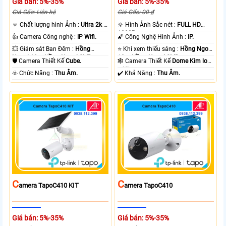
Giá bán: 5%-35%
Giá bán: 5%-35%
Giá Gốc: Liên hệ
Giá Gốc: 00 ₫
🔅 Chất lượng hình Ảnh :
Ultra 2k +
🔆 Hình Ảnh Sắc nét :
FULL HD
.
1080P .
👍 Camera Công nghệ :
IP Wifi.
🌠 Công Nghệ Hình Ảnh :
IP.
💥 Giám sát Ban Đêm :
Hồng
⭐ Khi xem thiếu sáng :
Hồng Ngoại
Ngoại 10m Hồng Ngoại SMD.
10m Hồng Ngoại SMD.
🛡 Camera Thiết Kế
Cube.
🕸️ Camera Thiết Kế
Dome Kim loại
+ Nhựa.
️☣️ Chức Năng :
Thu Âm.
️✔️ Khả Năng :
Thu Âm.
C
C
Amera TapoC410 KIT
Amera TapoC410
Giá bán: 5%-35%
Giá bán: 5%-35%