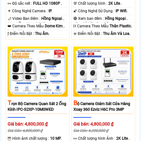
️👀 Độ sắc nét :
FULL HD 1080P .
💯 Chất lượng hình :
2K Lite .
⚜️ Công Nghệ Camera :
IP.
🌠 Công Nghệ Sử Dụng :
IP Wifi.
🌙 Video Ban Đêm :
Hồng Ngoại
🔴 Xem ban đêm :
Hồng Ngoại
10m Hồng Ngoại SMD.
15m Có Màu Ban Ðêm.
👑 Camera Theo Mẫu
Dome Kim
⛓ Camera Theo Mẫu
Thân Plastic.
loại + Nhựa.
️ƒ Điểm Nỗi Bật :
Thu Âm.
️☣️ Điểm Nỗi Bật :
Thu Âm Và Loa.
T
B
Rọn Bộ Camera Quan Sát 2 Ống
Ộ Camera Giám Sát Cửa Hàng
Kính IPC-S2XP-10M0WED
Xoay 360 Ezviz H6C Pro 3MP
Giá bán: 4,800,000 ₫
Giá bán: 4,800,000 ₫
Giá Gốc: 6,800,000 ₫
Giá Gốc: 6,200,000 ₫
🦉 Hình ảnh chất lượng :
10 MP.
️👀 Chất lượng hình Ảnh :
2K Lite .