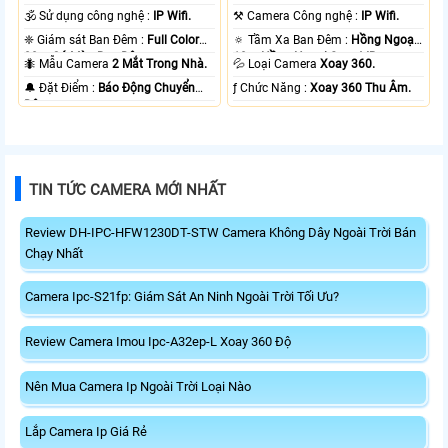
🕉️ Sử dụng công nghệ :
IP Wifi.
⚒ Camera Công nghệ :
IP Wifi.
❈ Giám sát Ban Đêm :
Full Color
🔅 Tầm Xa Ban Đêm :
Hồng Ngoại
20m Có Màu Ban Ðêm.
10m Hồng Ngoại Smart IR.
🐜 Mẫu Camera
2 Mắt Trong Nhà.
💦 Loại Camera
Xoay 360.
️🔔 Đặt Điểm :
Báo Động Chuyển
️ƒ Chức Năng :
Xoay 360 Thu Âm.
Động.
TIN TỨC CAMERA MỚI NHẤT
Review DH-IPC-HFW1230DT-STW Camera Không Dây Ngoài Trời Bán
Chạy Nhất
Camera Ipc-S21fp: Giám Sát An Ninh Ngoài Trời Tối Ưu?
Review Camera Imou Ipc-A32ep-L Xoay 360 Độ
Nên Mua Camera Ip Ngoài Trời Loại Nào
Lắp Camera Ip Giá Rẻ