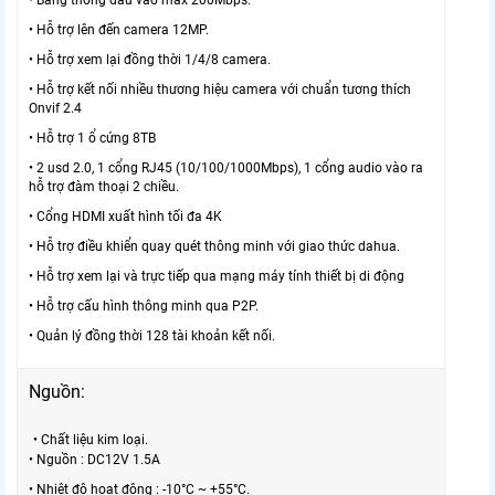
• Băng thông đầu vào max 200Mbps.
• Hỗ trợ lên đến camera 12MP.
• Hỗ trợ xem lại đồng thời 1/4/8 camera.
• Hỗ trợ kết nối nhiều thương hiệu camera với chuẩn tương thích
Onvif 2.4
• Hỗ trợ 1 ổ cứng 8TB
• 2 usd 2.0, 1 cổng RJ45 (10/100/1000Mbps), 1 cổng audio vào ra
hỗ trợ đàm thoại 2 chiều.
• Cổng HDMI xuất hình tối đa 4K
• Hỗ trợ điều khiển quay quét thông minh với giao thức dahua.
• Hỗ trợ xem lại và trực tiếp qua mạng máy tính thiết bị di động
• Hỗ trợ cấu hình thông minh qua P2P.
• Quản lý đồng thời 128 tài khoản kết nối.
Nguồn:
• Chất liệu kim loại.
• Nguồn : DC12V 1.5A
• Nhiệt độ hoạt động : -10°C ~ +55°C.