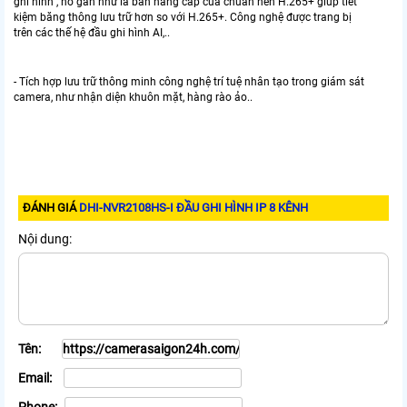
ghi hình , nó gần như là bản nâng cấp của chuẩn nén H.265+ giúp tiết
kiệm băng thông lưu trữ hơn so với H.265+. Công nghệ được trang bị
trên các thế hệ đầu ghi hình AI,..
- Tích hợp lưu trữ thông minh công nghệ trí tuệ nhân tạo trong giám sát
camera, như nhận diện khuôn mặt, hàng rào ảo..
ĐÁNH GIÁ
DHI-NVR2108HS-I ĐẦU GHI HÌNH IP 8 KÊNH
Nội dung:
Tên:
Email: