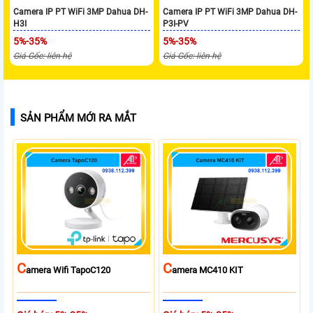
Camera IP PT WiFi 3MP Dahua DH-
Camera IP PT WiFi 3MP Dahua DH-
H3I
P3I-PV
5%-35%
5%-35%
Giá Gốc: liên hệ
Giá Gốc: liên hệ
SẢN PHẨM MỚI RA MẮT
C
C
Amera Wifi TapoC120
Amera MC410 KIT