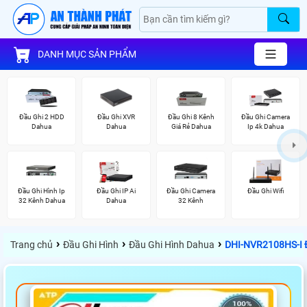
DANH MỤC SẢN PHẨM
Đầu Ghi 2 HDD
Đầu Ghi XVR
Đầu Ghi 8 Kênh
Đầu Ghi Camera
Dahua
Dahua
Giá Rẻ Dahua
Ip 4k Dahua
Đầu Ghi Hình Ip
Đầu Ghi IP Ai
Đầu Ghi Camera
Đầu Ghi Wifi
32 Kênh Dahua
Dahua
32 Kênh
›
›
›
Trang chủ
Đầu Ghi Hình
Đầu Ghi Hình Dahua
DHI-NVR2108HS-I Đầ