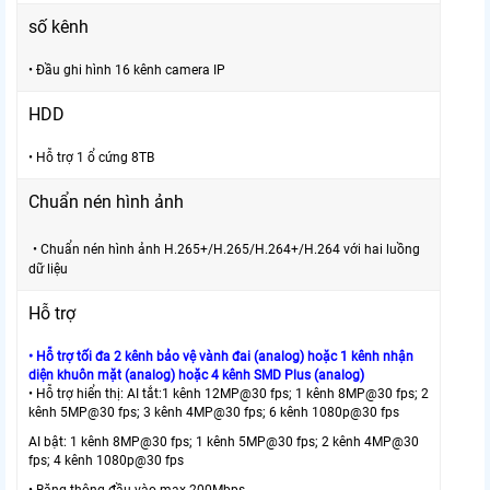
số kênh
• Đầu ghi hình 16 kênh camera IP
HDD
• Hỗ trợ 1 ổ cứng 8TB
Chuẩn nén hình ảnh
• Chuẩn nén hình ảnh H.265+/H.265/H.264+/H.264 với hai luồng
dữ liệu
Hỗ trợ
• Hỗ trợ tối đa 2 kênh bảo vệ vành đai (analog) hoặc 1 kênh nhận
diện khuôn mặt (analog) hoặc 4 kênh SMD Plus (analog)
• Hỗ trợ hiển thị: AI tắt:1 kênh 12MP@30 fps; 1 kênh 8MP@30 fps; 2
kênh 5MP@30 fps; 3 kênh 4MP@30 fps; 6 kênh 1080p@30 fps
AI bật: 1 kênh 8MP@30 fps; 1 kênh 5MP@30 fps; 2 kênh 4MP@30
fps; 4 kênh 1080p@30 fps