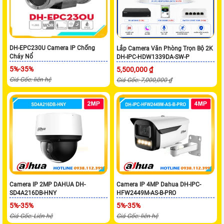
DH-EPC230U Camera IP Chống
Lắp Camera Văn Phòng Trọn Bộ 2K
Cháy Nổ
DH-IPC-HDW1339DA-SW-P
5%-35%
5,500,000 ₫
Giá Gốc: liên hệ
Giá Gốc: 7,000,000 ₫
Camera IP 2MP DAHUA DH-
Camera IP 4MP Dahua DH-IPC-
SD4A216DB-HNY
HFW2449M-AS-B-PRO
5%-35%
5%-35%
Giá Gốc: Liên hệ
Giá Gốc: liên hệ