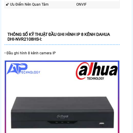
🌠 Ưu Điểm Nên Quan Tâm
ONVIF
THÔNG SỐ KỸ THUẬT
ĐẦU GHI HÌNH IP 8 KÊNH DAHUA
DHI-NVR2108HS-I
:
• Đầu ghi hình 8 kênh camera IP