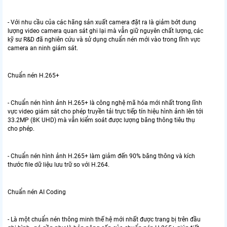
- Với nhu cầu của các hãng sản xuất camera đặt ra là giảm bớt dung
lượng video camera quan sát ghi lại mà vẫn giữ nguyên chất lượng, các
kỹ sư R&D đã nghiên cứu và sử dụng chuẩn nén mới vào trong lĩnh vực
camera an ninh giám sát.
Chuẩn nén H.265+
- Chuẩn nén hình ảnh H.265+ là công nghệ mã hóa mới nhất trong lĩnh
vực video giám sát cho phép truyền tải trực tiếp tín hiệu hình ảnh lên tới
33.2MP (8K UHD) mà vẫn kiểm soát được lượng băng thông tiêu thụ
cho phép.
- Chuẩn nén hình ảnh H.265+ làm giảm đến 90% băng thông và kích
thước file dữ liệu lưu trữ so với H.264.
Chuẩn nén AI Coding
- Là một chuẩn nén thông minh thế hệ mới nhất được trang bị trên đầu