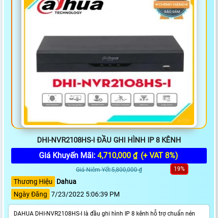
DHI-NVR2108HS-I ĐẦU GHI HÌNH IP 8 KÊNH
Giá Khuyến Mãi:
4,710,000 ₫
(+ VAT 8%)
19%
Giá Niêm Yết:5,800,000 ₫
Thương Hiệu
Dahua
Ngày Đăng
7/23/2022 5:06:39 PM
DAHUA DHI-NVR2108HS-I là đầu ghi hình IP 8 kênh hỗ trợ chuẩn nén