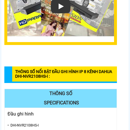
THÔNG SỐ NỔI BẬT
ĐẦU GHI HÌNH IP 8 KÊNH DAHUA
DHI-NVR2108HS-I
:
THÔNG SỐ
SPECIFICATIONS
Đầu ghi hình
• DHI-NVR2108HS-I