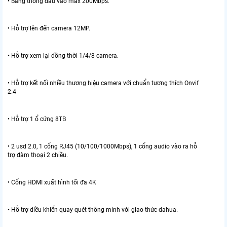
• Băng thông đầu vào max 200Mbps.
• Hỗ trợ lên đến camera 12MP.
• Hỗ trợ xem lại đồng thời 1/4/8 camera.
• Hỗ trợ kết nối nhiều thương hiệu camera với chuẩn tương thích Onvif
2.4
• Hỗ trợ 1 ổ cứng 8TB
• 2 usd 2.0, 1 cổng RJ45 (10/100/1000Mbps), 1 cổng audio vào ra hỗ
trợ đàm thoại 2 chiều.
• Cổng HDMI xuất hình tối đa 4K
• Hỗ trợ điều khiển quay quét thông minh với giao thức dahua.