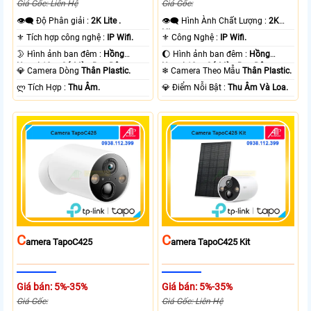
Giá Gốc: Liên Hệ
Giá Gốc:
👁️‍🗨 Độ Phân giải :
2K Lite .
👁️‍🗨 Hình Ành Chất Lượng :
2K
Lite .
⚜️ Tích hợp công nghệ :
IP Wifi.
⚜️ Công Nghệ :
IP Wifi.
🌛 Hình ảnh ban đêm :
Hồng
🌔 Hình ảnh ban đêm :
Hồng
Ngoại 10m Có Màu Ban Ðêm.
Ngoại 10m Có Màu Ban Ðêm.
💎 Camera Dòng
Thân Plastic.
❄ Camera Theo Mẫu
Thân Plastic.
️ლ Tích Hợp :
Thu Âm.
️💎 Điểm Nỗi Bật :
Thu Âm Và Loa.
C
C
Amera TapoC425
Amera TapoC425 Kit
Giá bán: 5%-35%
Giá bán: 5%-35%
Giá Gốc:
Giá Gốc: Liên Hệ