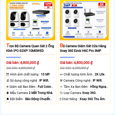
T
B
Rọn Bộ Camera Quan Sát 2 Ống
Ộ Camera Giám Sát Cửa Hàng
Kính IPC-S2XP-10M0WED
Xoay 360 Ezviz H6C Pro 3MP
Giá bán: 4,800,000 ₫
Giá bán: 4,800,000 ₫
Giá Gốc: 6,800,000 ₫
Giá Gốc: 6,200,000 ₫
🦉 Hình ảnh chất lượng :
10 MP.
️👀 Chất lượng hình Ảnh :
2K Lite .
🕉️ Sử dụng công nghệ :
IP Wifi.
⚒ Camera Công nghệ :
IP Wifi.
❈ Giám sát Ban Đêm :
Full Color
🔅 Tầm Xa Ban Đêm :
Hồng Ngoại
20m Có Màu Ban Ðêm.
10m Hồng Ngoại Smart IR.
🐜 Mẫu Camera
2 Mắt Trong Nhà.
💦 Loại Camera
Xoay 360.
️🔔 Đặt Điểm :
Báo Động Chuyển
️ƒ Chức Năng :
Xoay 360 Thu Âm.
Động.