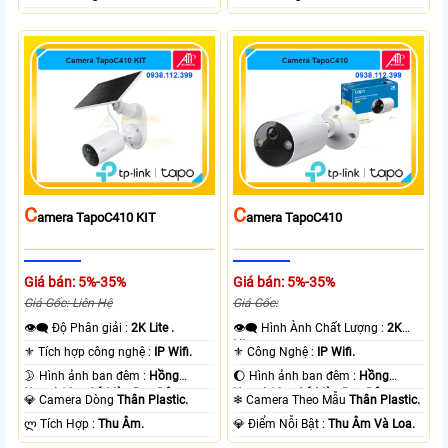
C
C
Amera TapoC410 KIT
Amera TapoC410
Giá bán: 5%-35%
Giá bán: 5%-35%
Giá Gốc: Liên Hệ
Giá Gốc:
👁️‍🗨 Độ Phân giải :
2K Lite .
👁️‍🗨 Hình Ành Chất Lượng :
2K
Lite .
⚜️ Tích hợp công nghệ :
IP Wifi.
⚜️ Công Nghệ :
IP Wifi.
🌛 Hình ảnh ban đêm :
Hồng
🌔 Hình ảnh ban đêm :
Hồng
Ngoại 10m Có Màu Ban Ðêm.
Ngoại 10m Có Màu Ban Ðêm.
💎 Camera Dòng
Thân Plastic.
❄ Camera Theo Mẫu
Thân Plastic.
️ლ Tích Hợp :
Thu Âm.
️💎 Điểm Nỗi Bật :
Thu Âm Và Loa.