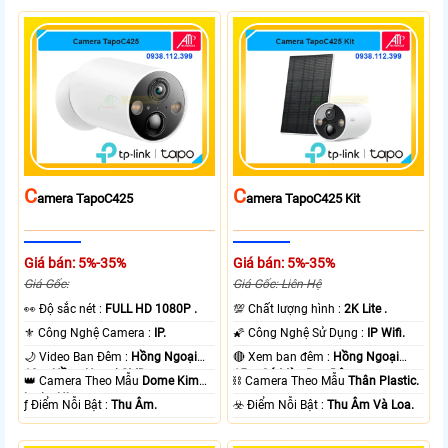
C
C
Amera TapoC425
Amera TapoC425 Kit
Giá bán: 5%-35%
Giá bán: 5%-35%
Giá Gốc:
Giá Gốc: Liên Hệ
️👀 Độ sắc nét :
FULL HD 1080P .
💯 Chất lượng hình :
2K Lite .
⚜️ Công Nghệ Camera :
IP.
🌠 Công Nghệ Sử Dụng :
IP Wifi.
🌙 Video Ban Đêm :
Hồng Ngoại
🔴 Xem ban đêm :
Hồng Ngoại
10m Hồng Ngoại SMD.
15m Có Màu Ban Ðêm.
👑 Camera Theo Mẫu
Dome Kim
⛓ Camera Theo Mẫu
Thân Plastic.
loại + Nhựa.
️ƒ Điểm Nỗi Bật :
Thu Âm.
️☣️ Điểm Nỗi Bật :
Thu Âm Và Loa.