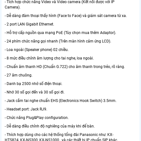
- Tích hợp chức năng Video và Video camera (Kết nối được với IP
Camera).
- Dễ dàng đàm thoại thấy hình (Face to Face) và giám sát camera từ xa.
- 2 port LAN Gigabit Ethernet.
- Hỗ trợ cấp nguồn qua mạng PoE (Tùy chọn mua thêm Adaptor).
- 24 phím chức năng gọi nhanh (Trên màn hình cảm ứng LCD).
- Loa ngoài (Speaker phone) 02 chiều.
- 8 mức điều chỉnh âm lượng cho tai nghe, loa ngoài.
- Chuẩn âm thanh HD (Chuẩn G.722) cho âm thanh trong trẻo, rõ ràng.
- 27 âm chuông.
- Danh bạ 2500 nhớ số điện thoại.
- Nhớ 30 số gọi đến và 30 số gọi đi.
- Jack cắm tai nghe chuẩn EHS (Electronics Hook Switch) 3.5mm.
- Headset port: Jack RJ9.
- Chức năng Plug&Play configuration.
- Dễ dàng điều chỉnh độ nghiêng của máy khi để bàn.
- Thích hợp dùng cho các hệ thống tổng đài Panasonic như: KX-
HTS824, KX-NS300, KX-NS1000…và các thiết bị IP chuẩn SIP khác.