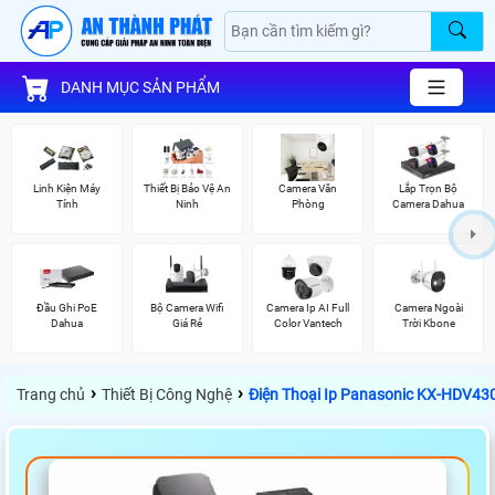
DANH MỤC SẢN PHẨM
Linh Kiện Máy
Thiết Bị Bảo Vệ An
Camera Văn
Lắp Trọn Bộ
Tính
Ninh
Phòng
Camera Dahua
Đầu Ghi PoE
Bộ Camera Wifi
Camera Ip AI Full
Camera Ngoài
Dahua
Giá Rẻ
Color Vantech
Trời Kbone
›
›
Trang chủ
Thiết Bị Công Nghệ
Điện Thoại Ip Panasonic KX-HDV43