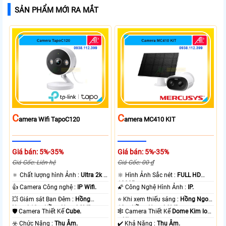
SẢN PHẨM MỚI RA MẮT
C
C
Amera Wifi TapoC120
Amera MC410 KIT
Giá bán: 5%-35%
Giá bán: 5%-35%
Giá Gốc: Liên hệ
Giá Gốc: 00 ₫
🔅 Chất lượng hình Ảnh :
Ultra 2k +
🔆 Hình Ảnh Sắc nét :
FULL HD
.
1080P .
👍 Camera Công nghệ :
IP Wifi.
🌠 Công Nghệ Hình Ảnh :
IP.
💥 Giám sát Ban Đêm :
Hồng
⭐ Khi xem thiếu sáng :
Hồng Ngoại
Ngoại 10m Hồng Ngoại SMD.
10m Hồng Ngoại SMD.
🛡 Camera Thiết Kế
Cube.
🕸️ Camera Thiết Kế
Dome Kim loại
+ Nhựa.
️☣️ Chức Năng :
Thu Âm.
️✔️ Khả Năng :
Thu Âm.