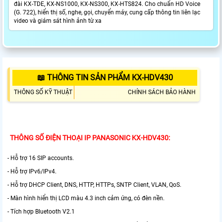
đài KX-TDE, KX-NS1000, KX-NS300, KX-HTS824. Cho chuẩn HD Voice
(G. 722), hiển thị số, nghe, gọi, chuyển máy, cung cấp thông tin liên lạc
video và giám sát hình ảnh từ xa
📖 THÔNG TIN SẢN PHẨM KX-HDV430
THÔNG SỐ KỸ THUẬT
CHÍNH SÁCH BẢO HÀNH
THÔNG SỐ ĐIỆN THOẠI IP PANASONIC KX-HDV430:
- Hỗ trợ 16 SIP accounts.
- Hỗ trợ IPv6/IPv4.
- Hỗ trợ DHCP Client, DNS, HTTP, HTTPs, SNTP Client, VLAN, QoS.
- Màn hình hiển thị LCD màu 4.3 inch cảm ứng, có đèn nền.
- Tích hợp Bluetooth V2.1