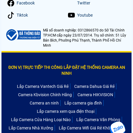
Facebook
Twitter
Tiktok
Youtube
Mã số doanh nghiệp: 0312866570 do Sở Tài Chính
TP.HCM cấp ngày 23/07/2014. Trụ sở chính: 51 Lũy
Bán Bích, Phường Phú Thạnh, Thành Phố Hồ Chí
Minh
ĐƠN VỊ TRỰC TIẾP THI CÔNG LẮP ĐẶT HỆ THỐNG CAMERA AN
NINH
Lắp Camera Vantech Giá Rẻ
Camera Dahua Giá Rẻ
Camera Kbvision Chính Hãng
Camera HIKVISION
Camera an ninh
Lắp camera gia đình
Lắp camera xem qua điện thoại
Lắp Camera Cửa Hàng Loại Nào
Lắp Camera Văn Phòng
Lắp Camera Nhà Xưởng
Lắp Camera Wifi Giá Rẻ Không Dây