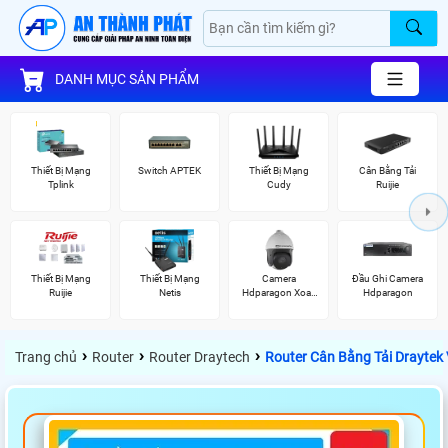
DANH MỤC SẢN PHẨM
Thiết Bị Mạng
Switch APTEK
Thiết Bị Mạng
Cân Bằng Tải
Tplink
Cudy
Ruijie
Thiết Bị Mạng
Thiết Bị Mạng
Camera
Đầu Ghi Camera
Ruijie
Netis
Hdparagon Xoay
Hdparagon
360 Độ
›
›
›
Trang chủ
Router
Router Draytech
Router Cân Bằng Tải Draytek