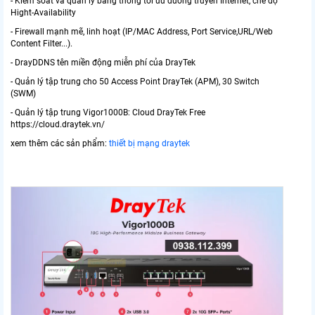
- Kiểm soát và quản lý băng thông tối ưu đường truyền Internet, chế độ
Hight-Availability
- Firewall mạnh mẽ, linh hoạt (IP/MAC Address, Port Service,URL/Web
Content Filter...).
- DrayDDNS tên miền động miễn phí của DrayTek
- Quản lý tập trung cho 50 Access Point DrayTek (APM), 30 Switch
(SWM)
- Quản lý tập trung Vigor1000B: Cloud DrayTek Free
https://cloud.draytek.vn/
xem thêm các sản phẩm:
thiết bị mạng draytek