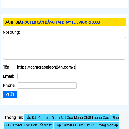
ĐÁNH GIÁ
ROUTER CÂN BẰNG TẢI DRAYTEK VIGOR1000B
Nội dung:
Tên:
Email:
Phone:
Thông Tin:
Lắp Đặt Camera Giám Sát Qua Mạng Chất Lượng Cao
Báo
Giá Camera Kbvision Tốt Nhất
Lắp Camera Giám Sát Khu Công Nghiệp