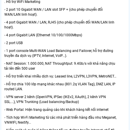
. Hỗ trợ WiFi Marketing
- 2 port 10 Gigabit WAN / LAN slot SFP + (cho phép chuyển đổi
WAN/LAN linh hoạt).
- 4 port Gigabit WAN / LAN, RJ45 (cho phép chuyển đổi WAN/LAN linh
hoạt).
- 4 port Gigabit LAN (Ethernet 10/100/1000Mbps)
- 2 port USB
- 1 port console Multi-WAN Load Balancing and Failover, hỗ trợ đường
truyền đa dịch vụ (IPTV, Internet, VoIP...).
- NAT Session: 1.000.000, NAT Throughtput: 9.4Gb/s với khả năng chịu
tải lên đến 500 user
- Hỗ trợ triển khai nhiều dịch vụ: Leased line, L2VPN, L3VPN, MetroNET…
- Hỗ trợ chia 100 lớp mạng khác nhau (801.2q VLAN Tag), DMZ LAN, IP
routed LAN.
- VPN server 2 kênh (OpenVPN, IPSec (IKEv2, XAuth), 2 kênh VPN
SSL....), VPN Trunking (Load balancing/Backup)
- Web Portal: Hiện trang quảng cáo khi khách hàng kết nối internet
- Tích hợp Wi-Fi Marketing từ các nhà phát triển hàng đầu như Meganet,
VNWIFI, Nextify...