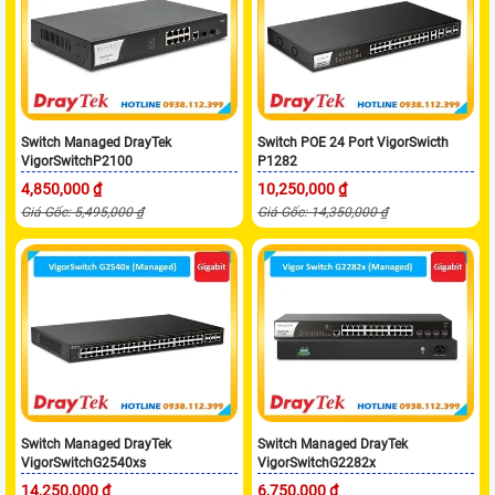
Switch Managed DrayTek
Switch POE 24 Port VigorSwicth
VigorSwitchP2100
P1282
4,850,000 ₫
10,250,000 ₫
Giá Gốc: 5,495,000 ₫
Giá Gốc: 14,350,000 ₫
Switch Managed DrayTek
Switch Managed DrayTek
VigorSwitchG2540xs
VigorSwitchG2282x
14,250,000 ₫
6,750,000 ₫