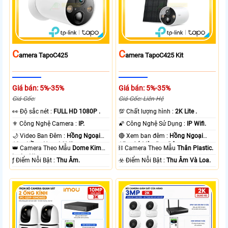
C
C
Amera TapoC425
Amera TapoC425 Kit
Giá bán: 5%-35%
Giá bán: 5%-35%
Giá Gốc:
Giá Gốc: Liên Hệ
️👀 Độ sắc nét :
FULL HD 1080P .
💯 Chất lượng hình :
2K Lite .
⚜️ Công Nghệ Camera :
IP.
🌠 Công Nghệ Sử Dụng :
IP Wifi.
🌙 Video Ban Đêm :
Hồng Ngoại
🔴 Xem ban đêm :
Hồng Ngoại
10m Hồng Ngoại SMD.
15m Có Màu Ban Ðêm.
👑 Camera Theo Mẫu
Dome Kim
⛓ Camera Theo Mẫu
Thân Plastic.
loại + Nhựa.
️ƒ Điểm Nỗi Bật :
Thu Âm.
️☣️ Điểm Nỗi Bật :
Thu Âm Và Loa.