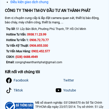
Điều kiện giao dịch chung
CÔNG TY TNHH TM-DV ĐẦU TƯ AN THÀNH PHÁT
Đơn vị chuyên cung cấp & lắp đặt camera quan sát, thiết bị báo động,
báo cháy, máy chấm công, thiết bị mạng, ...
Trụ Sở:
51 Lũy Bán Bích, Phường Phú Thạnh, TP. Hồ Chí Minh
0938.11.23.99
Hotline Tư Vấn:
0906.72.73.77
Hotline Tư Vấn 1:
0906.855.330
Tư Vấn Kỹ Thuật:
0902.452.577
Tư Vấn Mua Hàng:
(028) 6688.4949
CSKH:
Email:
congngheanthanhphat@gmail.com
Kết nối với chúng tôi
Facebook
Twitter
Tiktok
Youtube
Mã số doanh nghiệp: 0312866570 do Sở Tài Chính
TP.HCM cấp ngày 23/07/2014. Trụ sở chính: 51 Lũy