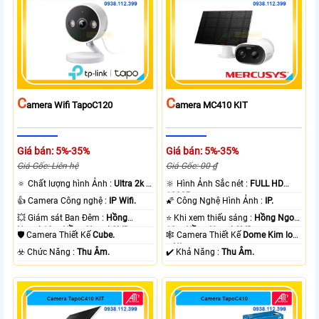
C
C
Amera Wifi TapoC120
Amera MC410 KIT
Giá bán: 5%-35%
Giá bán: 5%-35%
Giá Gốc: Liên hệ
Giá Gốc: 00 ₫
🔅 Chất lượng hình Ảnh :
Ultra 2k +
🔆 Hình Ảnh Sắc nét :
FULL HD
.
1080P .
👍 Camera Công nghệ :
IP Wifi.
🌠 Công Nghệ Hình Ảnh :
IP.
💥 Giám sát Ban Đêm :
Hồng
⭐ Khi xem thiếu sáng :
Hồng Ngoại
Ngoại 10m Hồng Ngoại SMD.
10m Hồng Ngoại SMD.
🛡 Camera Thiết Kế
Cube.
🕸️ Camera Thiết Kế
Dome Kim loại
+ Nhựa.
️☣️ Chức Năng :
Thu Âm.
️✔️ Khả Năng :
Thu Âm.