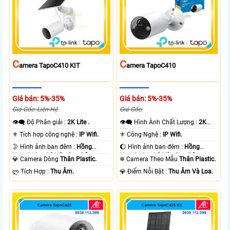
C
C
Amera TapoC410 KIT
Amera TapoC410
Giá bán: 5%-35%
Giá bán: 5%-35%
Giá Gốc: Liên Hệ
Giá Gốc:
👁️‍🗨 Độ Phân giải :
2K Lite .
👁️‍🗨 Hình Ành Chất Lượng :
2K
Lite .
⚜️ Tích hợp công nghệ :
IP Wifi.
⚜️ Công Nghệ :
IP Wifi.
🌛 Hình ảnh ban đêm :
Hồng
🌔 Hình ảnh ban đêm :
Hồng
Ngoại 10m Có Màu Ban Ðêm.
Ngoại 10m Có Màu Ban Ðêm.
💎 Camera Dòng
Thân Plastic.
❄ Camera Theo Mẫu
Thân Plastic.
️ლ Tích Hợp :
Thu Âm.
️💎 Điểm Nỗi Bật :
Thu Âm Và Loa.