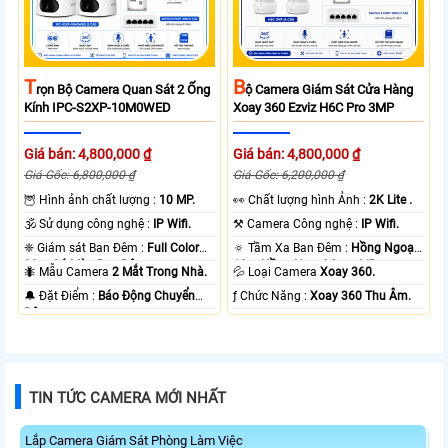
T
B
Rọn Bộ Camera Quan Sát 2 Ống
Ộ Camera Giám Sát Cửa Hàng
Kính IPC-S2XP-10M0WED
Xoay 360 Ezviz H6C Pro 3MP
Giá bán: 4,800,000 ₫
Giá bán: 4,800,000 ₫
Giá Gốc: 6,800,000 ₫
Giá Gốc: 6,200,000 ₫
🦉 Hình ảnh chất lượng :
10 MP.
️👀 Chất lượng hình Ảnh :
2K Lite .
🕉️ Sử dụng công nghệ :
IP Wifi.
⚒ Camera Công nghệ :
IP Wifi.
❈ Giám sát Ban Đêm :
Full Color
🔅 Tầm Xa Ban Đêm :
Hồng Ngoại
20m Có Màu Ban Ðêm.
10m Hồng Ngoại Smart IR.
🐜 Mẫu Camera
2 Mắt Trong Nhà.
💦 Loại Camera
Xoay 360.
️🔔 Đặt Điểm :
Báo Động Chuyển
️ƒ Chức Năng :
Xoay 360 Thu Âm.
Động.
TIN TỨC CAMERA MỚI NHẤT
Lắp Camera Giám Sát Phòng Làm Việc