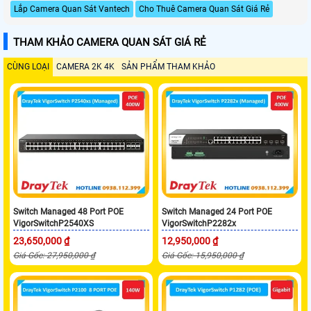
Lắp Camera Quan Sát Vantech
Cho Thuê Camera Quan Sát Giá Rẻ
THAM KHẢO CAMERA QUAN SÁT GIÁ RẺ
CÙNG LOẠI
CAMERA 2K 4K
SẢN PHẨM THAM KHẢO
Switch Managed 48 Port POE
Switch Managed 24 Port POE
VigorSwitchP2540XS
VigorSwitchP2282x
23,650,000 ₫
12,950,000 ₫
Giá Gốc: 27,950,000 ₫
Giá Gốc: 15,950,000 ₫