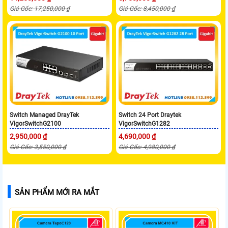
Giá Gốc: 17,250,000 ₫
Giá Gốc: 8,450,000 ₫
Switch Managed DrayTek
Switch 24 Port Draytek
VigorSwitchG2100
VigorSwitchG1282
2,950,000 ₫
4,690,000 ₫
Giá Gốc: 3,550,000 ₫
Giá Gốc: 4,980,000 ₫
SẢN PHẨM MỚI RA MẮT