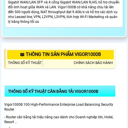
Gigabit WAN/LAN SFP và 4 cổng Gigabit WAN/LAN RJ45, hỗ trợ chuyển
đổi linh hoạt giữa WAN và LAN. Vigor1000B có khả năng chịu tải lên
đến 500 người dùng, NAT throughput đạt 9.4Gb/s và hỗ trợ các dịch vụ
như Leased line, VPN, L2VPN, L3VPN, tích hợp Wi-Fi Marketing và quản
lý băng thông tối ưu
📖 THÔNG TIN SẢN PHẨM VIGOR1000B
THÔNG SỐ KỸ THUẬT
CHÍNH SÁCH BẢO HÀNH
THÔNG SỐ KỸ THUẬT CÂN BẰNG TẢI VIGOR1000B
Vigor1000B 10G High-Performance Enterprise Load Balancing Security
Router
- Router cân bằng tải hiệu năng cao dành cho Doanh nghiệp lớn, Hotel,
Resort ..