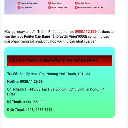
Hãy gọi ngay cho An Thành Phát qua hotline
0938.112.399
để được tư
vấn thêm về
Router Cân Bằng Tải Draytek Vigor1000B
cũng như các
giải pháp mạng tốt nhất, phù hợp với nhu cầu nhất của bạn.
CÔNG TY TNHH TM-DV ĐẦU TƯ AN THÀNH PHÁT
Trụ Sở:
51 Lũy Bán Bích, Phường Phú Thạnh, TP.HCM
Hotline: 0938.11.23.99
Chi Nhánh 1:
445/38 Tân Hòa Đông,Phường Bình Trị Đông, TP
HCM
Kỹ Thuật:
0906.855.330
Điện Thoại:
(028) 6688.4949