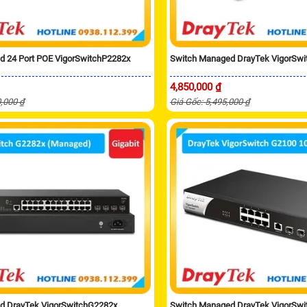
d 24 Port POE VigorSwitchP2282x
Switch Managed DrayTek VigorSw
4,850,000 ₫
0,000 ₫
Giá Gốc: 5,495,000 ₫
d DrayTek VigorSwitchG2282x
Switch Managed DrayTek VigorSw