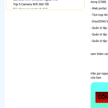
dung (CSM).
Top 5 Camera Wifi 360 Tốt
- Web portal:
Bán Camera Vantech 360
Lắp Camera 360Có Báo Động
- Tích hợp Wi
Camera Dahua Xoay 360 Độ
- DrayDDNS t
Lắp Camera Ip 360 Hikvision
- Quản lý tập
Camera 360 Báo Động Ezviz
Camera Wifi Ezviz Xoay 360 Độ Chính Hãng Chất
- Quản lý tậ
Lượng Tốt
- Quản lý tậ
Camera Imou 360 Trong Nhà
LẮP CAMERA THEO NHU CẦU
xem thêm cá
Lắp Camera Văn Phòng Giá Rẻ
Lắp Camera Nhà Xưởng Giá Rẻ
Lắp Camera Gia Đình Giá Rẻ
Lắp Camera Kho Hàng Giá Rẻ
Hãy gọi ngay
Lắp Camera Cửa Hàng Giá Rẻ
của bạn.
Lắp Camera Wifi Giá Rẻ Chính Hãng
Lắp Camera Công Trình Giá Rẻ
Camera 360 Giá Rẻ
CÔN