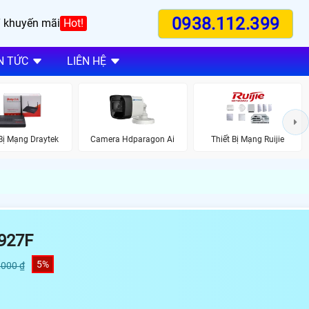
0938.112.399
 khuyến mãi
Hot!
N TỨC
LIÊN HỆ
 Bị Mạng Draytek
Camera Hdparagon Ai
Thiết Bị Mạng Ruijie
927F
5%
,000 ₫