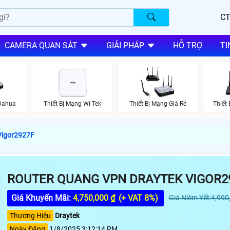
CT
CAMERA QUAN SÁT
GIẢI PHÁP
HỖ TRỢ
TI
 Dahua
Thiết Bị Mạng Wi-Tek
Thiết Bị Mạng Giá Rẻ
Thiết
Vigor2927F
ROUTER QUANG VPN DRAYTEK VIGOR2
Giá Khuyến Mãi:
4,750,000 ₫
(+ VAT 8%)
Giá Niêm Yết:4,990
Thương Hiệu
Draytek
Ngày Đăng
1/8/2025 3:12:14 PM