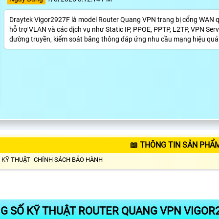
Draytek Vigor2927F là model Router Quang VPN trang bị cổng WAN qu
hỗ trợ VLAN và các dịch vụ như Static IP, PPOE, PPTP, L2TP, VPN Server
đường truyền, kiểm soát băng thông đáp ứng nhu cầu mạng hiệu quả
📖 THÔNG TIN SẢN PHẨ
 KỸ THUẬT
CHÍNH SÁCH BẢO HÀNH
G SỐ KỸ THUẬT ROUTER QUANG VPN VIGOR