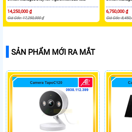
14,250,000 ₫
6,750,000 ₫
Giá Gốc: 17,250,000 ₫
Giá Gốc: 8,450
SẢN PHẨM MỚI RA MẮT