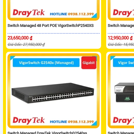
Switch Managed 48 Port POE VigorSwitchP2540XS
Switch Manage
23,650,000 ₫
12,950,000 ₫
Giá Gốc: 27,950,000 ₫
Giá Gốc: 15,95
Switch Managed DrayTek VigorSwitchG2540xs
Switch Manage