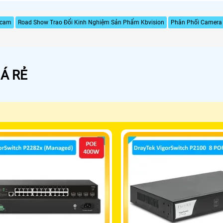
tcam
Road Show Trao Đổi Kinh Nghiệm Sản Phẩm Kbvision
Phân Phối Camera 
Á RẺ