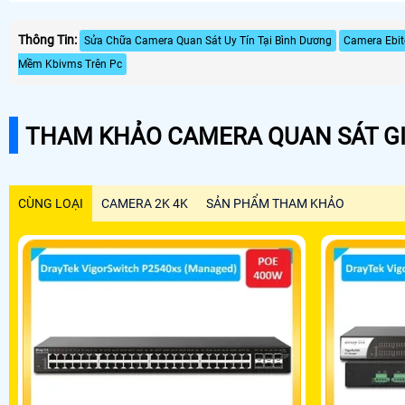
Thông Tin:
Sửa Chữa Camera Quan Sát Uy Tín Tại Bình Dương
Camera Ebi
Mềm Kbivms Trên Pc
THAM KHẢO CAMERA QUAN SÁT GI
CÙNG LOẠI
CAMERA 2K 4K
SẢN PHẨM THAM KHẢO