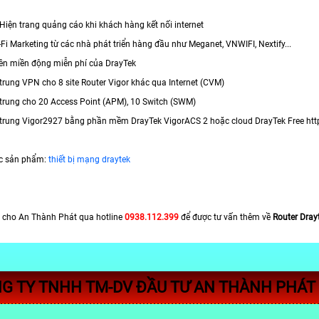
 Hiện trang quảng cáo khi khách hàng kết nối internet
-Fi Marketing từ các nhà phát triển hàng đầu như Meganet, VNWIFI, Nextify...
ên miền động miễn phí của DrayTek
 trung VPN cho 8 site Router Vigor khác qua Internet (CVM)
p trung cho 20 Access Point (APM), 10 Switch (SWM)
p trung Vigor2927 bằng phần mềm DrayTek VigorACS 2 hoặc cloud DrayTek Free http
c sản phẩm:
thiết bị mạng draytek
 cho An Thành Phát qua hotline
0938.112.399
để được tư vấn thêm về
Router Dray
G TY TNHH TM-DV ĐẦU TƯ AN THÀNH PHÁT