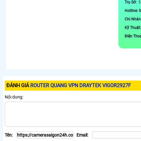
Trụ Sở:
5
Hotline: 
Chi Nhán
Kỹ Thuật
Điện Tho
ĐÁNH GIÁ
ROUTER QUANG VPN DRAYTEK VIGOR2927F
Nội dung:
Tên:
Email: