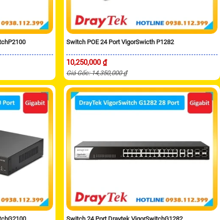
itchP2100
Switch POE 24 Port VigorSwicth P1282
10,250,000 ₫
Giá Gốc: 14,350,000 ₫
itchG2100
Switch 24 Port Draytek VigorSwitchG1282