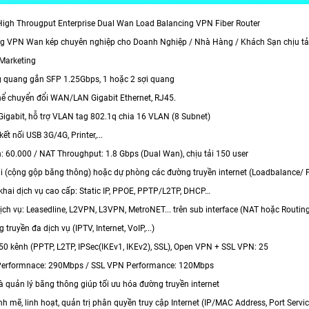
igh Througput Enterprise Dual Wan Load Balancing VPN Fiber Router
ng VPN Wan kép chuyên nghiệp cho Doanh Nghiệp / Nhà Hàng / Khách Sạn chịu tả
 Marketing
 quang gắn SFP 1.25Gbps, 1 hoặc 2 sợi quang
hể chuyển đổi WAN/LAN Gigabit Ethernet, RJ45.
 Gigabit, hỗ trợ VLAN tag 802.1q chia 16 VLAN (8 Subnet)
ết nối USB 3G/4G, Printer,...
: 60.000 / NAT Throughput: 1.8 Gbps (Dual Wan), chịu tải 150 user
ải (cộng gộp băng thông) hoặc dự phòng các đường truyền internet (Loadbalance/ F
n khai dịch vụ cao cấp: Static IP, PPOE, PPTP/L2TP, DHCP…
dịch vụ: Leasedline, L2VPN, L3VPN, MetroNET... trên sub interface (NAT hoặc Routin
 truyền đa dịch vụ (IPTV, Internet, VoIP,...)
 50 kênh (PPTP, L2TP, IPSec(IKEv1, IKEv2), SSL), Open VPN + SSL VPN: 25
 Performnace: 290Mbps / SSL VPN Performance: 120Mbps
à quản lý băng thông giúp tối ưu hóa đường truyền internet
nh mẽ, linh hoạt, quản trị phân quyền truy cập Internet (IP/MAC Address, Port Service,