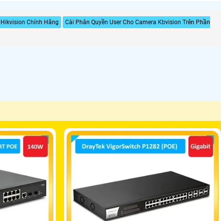
Hikvision Chính Hãng
Cài Phân Quyền User Cho Camera Kbvision Trên Phần