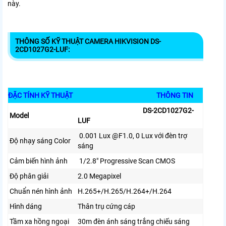
này.
THÔNG SỐ KỸ THUẬT CAMERA HIKVISION DS-
2CD1027G2-LUF:
ĐẶC TÍNH KỸ THUẬT
THÔNG TIN
DS-2CD1027G2-
Model
LUF
0.001 Lux @F1.0, 0 Lux với đèn trợ
Độ nhạy sáng Color
sáng
Cảm biến hình ảnh
1/2.8″ Progressive Scan CMOS
Độ phân giải
2.0 Megapixel
Chuẩn nén hình ảnh
H.265+/H.265/H.264+/H.264
Hình dáng
Thân trụ cứng cáp
Tầm xa hồng ngoại
30m đèn ánh sáng trắng chiếu sáng