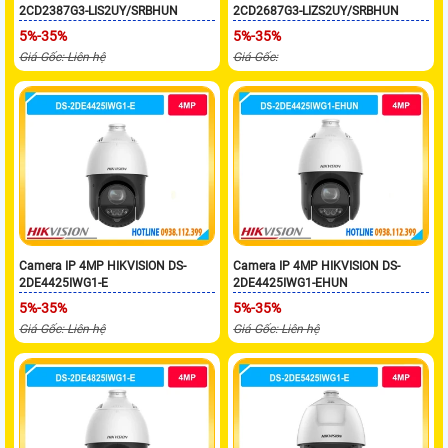
2CD2387G3-LIS2UY/SRBHUN
2CD2687G3-LIZS2UY/SRBHUN
5%-35%
5%-35%
Giá Gốc: Liên hệ
Giá Gốc:
Camera IP 4MP HIKVISION DS-
Camera IP 4MP HIKVISION DS-
2DE4425IWG1-E
2DE4425IWG1-EHUN
5%-35%
5%-35%
Giá Gốc: Liên hệ
Giá Gốc: Liên hệ