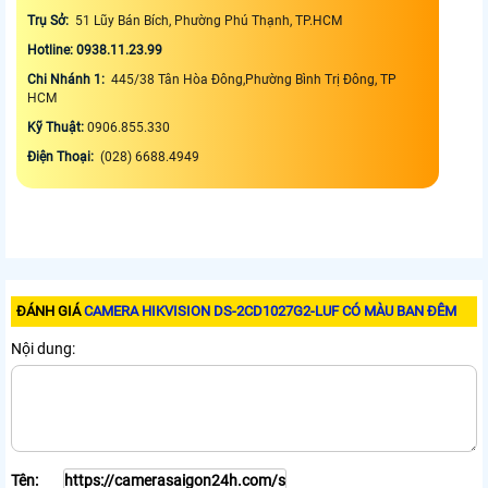
Trụ Sở:
51 Lũy Bán Bích, Phường Phú Thạnh, TP.HCM
Hotline: 0938.11.23.99
Chi Nhánh 1:
445/38 Tân Hòa Đông,Phường Bình Trị Đông, TP
HCM
Kỹ Thuật:
0906.855.330
Điện Thoại:
(028) 6688.4949
ĐÁNH GIÁ
CAMERA HIKVISION DS-2CD1027G2-LUF CÓ MÀU BAN ĐÊM
Nội dung:
Tên: