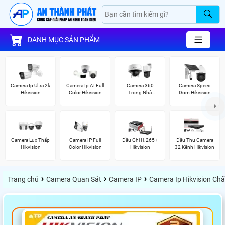
DANH MỤC SẢN PHẨM
Camera Ip Ultra 2k
Camera Ip AI Full
Camera 360
Camera Speed
Hikvision
Color Hikvision
Trong Nhà
Dom Hikvision
Hikvision
Camera Lux Thấp
Camera IP Full
Đầu Ghi H.265+
Đầu Thu Camera
Hikvision
Color Hikvision
Hikvision
32 Kênh Hikvision
›
›
›
Trang chủ
Camera Quan Sát
Camera IP
Camera Ip Hikvision Ch