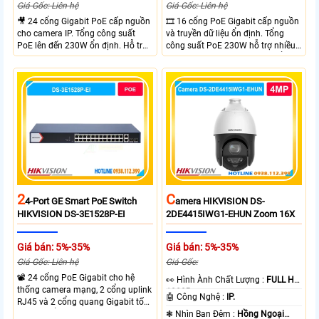
Giá Gốc: Liên hệ
Giá Gốc: Liên hệ
🎥 24 cổng Gigabit PoE cấp nguồn
🎞 16 cổng PoE Gigabit cấp nguồn
cho camera IP. Tổng công suất
và truyền dữ liệu ổn định. Tổng
PoE lên đến 230W ổn định. Hỗ trợ
công suất PoE 230W hỗ trợ nhiều
truyền PoE xa đến 300 mét. Băng
thiết bị cùng lúc. Tốc độ chuyển
thông chuyển mạch đạt 68 Gbps
mạch 68Gbps đảm bảo hiệu suất
mạnh mẽ.
cao ổn định. Hỗ trợ truyền PoE xa
lên đến 300m cho hệ thống
camera.
2
C
4-Port GE Smart PoE Switch
Amera HIKVISION DS-
HIKVISION DS-3E1528P-EI
2DE4415IWG1-EHUN Zoom 16X
Giá bán: 5%-35%
Giá bán: 5%-35%
Giá Gốc: Liên hệ
Giá Gốc:
📽 24 cổng PoE Gigabit cho hệ
️👀 Hình Ành Chất Lượng :
FULL HD
thống camera mạng, 2 cổng uplink
1080P .
🤖️ Công Nghệ :
IP.
RJ45 và 2 cổng quang Gigabit tốc
độ cao, Tổng công suất PoE 370W
❃ Nhìn Ban Đêm :
Hồng Ngoại