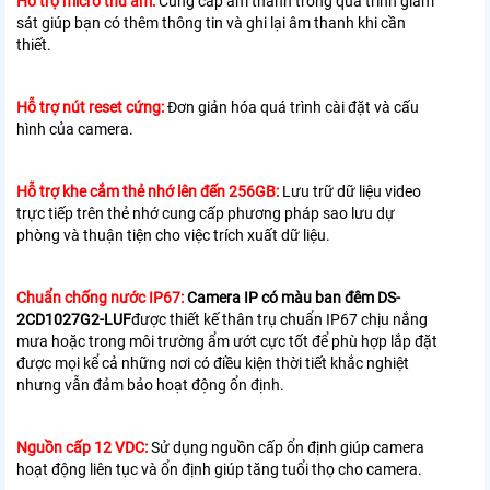
Hỗ trợ micro thu âm:
Cung cấp âm thanh trong quá trình giám
sát giúp bạn có thêm thông tin và ghi lại âm thanh khi cần
thiết.
Hỗ trợ nút reset cứng:
Đơn giản hóa quá trình cài đặt và cấu
hình của camera.
Hỗ trợ khe cắm thẻ nhớ lên đến 256GB:
Lưu trữ dữ liệu video
trực tiếp trên thẻ nhớ cung cấp phương pháp sao lưu dự
phòng và thuận tiện cho việc trích xuất dữ liệu.
Chuẩn chống nước IP67:
Camera IP có màu ban đêm
DS-
2CD1027G2-LUF
được thiết kế thân trụ chuẩn IP67 chịu nắng
mưa hoặc trong môi trường ẩm ướt cực tốt để phù hợp lắp đặt
được mọi kể cả những nơi có điều kiện thời tiết khắc nghiệt
nhưng vẫn
đảm bảo hoạt động ổn định.
Nguồn cấp 12 VDC:
Sử dụng nguồn cấp ổn định giúp camera
hoạt động liên tục và ổn định giúp tăng tuổi thọ cho camera.