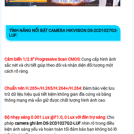
TÍNH NĂNG NỔI BẬT CAMERA HIKVISION DS-2CD1027G2-
LUF:
Cảm biến 1/2.8″ Progressive Scan CMOS:
Cung cấp hình ảnh
sắc nét và chi tiết giúp theo dõi và nhận diện đối tượng một
cách rõ ràng.
Chuẩn nén H.265+/H.265/H.264+/H.264:
Đảm bảo việc lưu
trữ dữ liệu hiệu quả tiết kiệm không gian đĩa cứng và băng
thông mạng mà vẫn giữ được chất lượng hình ảnh cao.
Độ nhạy sáng 0.001 Lux @F1.0, 0 Lux với đèn trợ sáng:
Cho
phép
camera ghi âm DS-2CD1027G2-LUF
nhìn rõ trong điều
kiện ánh sáng yếu và hoàn toàn tối đảm bảo bạn không bỏ lỡ