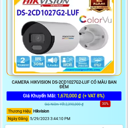
CAMERA HIKVISION DS-2CD1027G2-LUF CÓ MÀU BAN
ĐÊM
Giá Khuyến Mãi:
1,670,000 ₫
(+ VAT 8%)
30%
Giá Niêm Yết:2,390,000 ₫
Thương Hiệu
Hikvision
Ngày Đăng
5/29/2023 3:44:10 PM