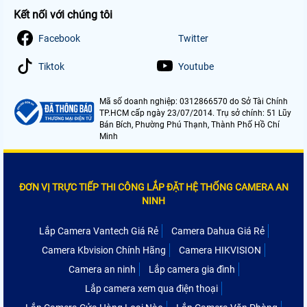
Kết nối với chúng tôi
Facebook
Twitter
Tiktok
Youtube
Mã số doanh nghiệp: 0312866570 do Sở Tài Chính
TP.HCM cấp ngày 23/07/2014. Trụ sở chính: 51 Lũy
Bán Bích, Phường Phú Thạnh, Thành Phố Hồ Chí
Minh
ĐƠN VỊ TRỰC TIẾP THI CÔNG LẮP ĐẶT HỆ THỐNG CAMERA AN
NINH
Lắp Camera Vantech Giá Rẻ
Camera Dahua Giá Rẻ
Camera Kbvision Chính Hãng
Camera HIKVISION
Camera an ninh
Lắp camera gia đình
Lắp camera xem qua điện thoại