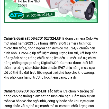
Camera quan sát DS-2CD1027G2-LUF
là dòng camera ColorVu
mới nhất năm 2023 của hãng HIKIVISION camera tích hợp
micro thu tiếng, hồng ngoại ban đêm có màu 24/7 chuẩn nén
hình ảnh H.265+ giúp tiết kiệm dung lượng lưu trữ, kết hợp đèn
hỗ trợ ánh sáng trắng chiếu sáng lên đến 30 mét. Hỗ trợ chức
năng chống ngược sáng Digital WDR. Camera được thiết kế
thân trụ cứng cáp chắc chắn chuẩn IP67 chịu nắng mưa cực
tốt có thể lắp đặt trực tiếp ngoài trời phù hợp cho kho xưởng,
khu phố, cửa hàng, trường học, tiệm vàng, gia đình...
Camera DS-2CD1027G2-LUF sắc nét
là lựa chọn lý tưởng để
nâng cao hệ thống giám sát an ninh của bạn. Đảm bảo sự an
toàn và bảo vệ cho ngôi nhà, công ty hoặc các khu vực quan
trọng khác với sự hỗ trợ mạnh mẽ từ camera chất lượng cao