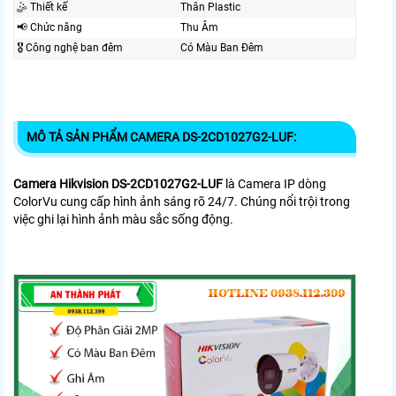
🤹 Thiết kế
Thân Plastic
📢 Chức năng
Thu Âm
🎖️ Công nghệ ban đêm
Có Màu Ban Ðêm
MÔ TẢ SẢN PHẨM CAMERA DS-2CD1027G2-LUF:
Camera Hikvision DS-2CD1027G2-LUF
là Camera IP dòng
ColorVu cung cấp hình ảnh sáng rõ 24/7. Chúng nổi trội trong
việc ghi lại hình ảnh màu sắc sống động.