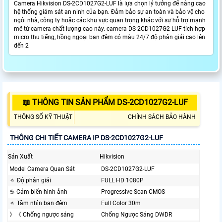
Camera Hikvision DS-2CD1027G2-LUF là lựa chọn lý tưởng để nâng cao
hệ thống giám sát an ninh của bạn. Đảm bảo sự an toàn và bảo vệ cho
ngôi nhà, công ty hoặc các khu vực quan trọng khác với sự hỗ trợ mạnh
mẽ từ camera chất lượng cao này. camera DS-2CD1027G2-LUF tích hợp
micro thu tiếng, hồng ngoại ban đêm có màu 24/7 độ phân giải cao lên
đến 2
📖 THÔNG TIN SẢN PHẨM DS-2CD1027G2-LUF
THÔNG SỐ KỸ THUẬT
CHÍNH SÁCH BẢO HÀNH
THÔNG CHI TIẾT CAMERA IP DS-2CD1027G2-LUF
Sản Xuất
Hikvision
Model Camera Quan Sát
DS-2CD1027G2-LUF
🔅 Độ phân giải
FULL HD 1080P
♋ Cảm biến hình ảnh
Progressive Scan CMOS
🔅 Tầm nhìn ban đêm
Full Color 30m
》《 Chống ngược sáng
Chống Ngược Sáng DWDR