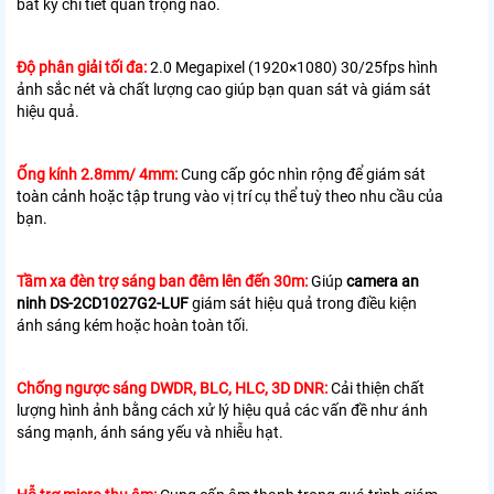
bất kỳ chi tiết quan trọng nào.
Độ phân giải tối đa:
2.0 Megapixel (1920×1080) 30/25fps hình
ảnh sắc nét và chất lượng cao giúp bạn quan sát và giám sát
hiệu quả.
Ống kính 2.8mm/ 4mm:
Cung cấp góc nhìn rộng để giám sát
toàn cảnh hoặc tập trung vào vị trí cụ thể tuỳ theo nhu cầu của
bạn.
Tầm xa đèn trợ sáng ban đêm lên đến 30m:
Giúp
camera
an
ninh
DS-2CD1027G2-LUF
giám sát
hiệu quả trong điều kiện
ánh sáng kém hoặc hoàn toàn tối.
Chống ngược sáng DWDR, BLC, HLC, 3D DNR:
Cải thiện chất
lượng hình ảnh bằng cách xử lý hiệu quả các vấn đề như ánh
sáng mạnh, ánh sáng yếu và nhiễu hạt.