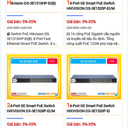
H
1
Ikvision DS-3E1310HP-EI(B)
6-Port GE Smart PoE Switch
HIKVISION DS-3E1520P-EI/M
Giá bán: 5%-35%
Giá bán: 5%-35%
Giá Gốc: Liên hệ
Giá Gốc: Liên hệ
📹 Switch PoE Hikvision DS-
🎞 16 cổng PoE Gigabit cấp nguồn
3E1310HP-EI(B). 8 Port Fast
và truyền dữ liệu ổn định. Tổng
Ethernet Smart POE Switch. 8 x
công suất PoE 125W phù hợp hệ
10/100M PoE Ports, 2 x Gigabit
thống camera IP vừa. 2 cổng RJ45
Uplink Ports.
Gigabit và 2 cổng quang SFP mở
rộng linh hoạt. Hỗ trợ truyền PoE
xa tối đa lên đến 300 mét.
2
1
4-Port GE Smart PoE Switch
6-Port GE Smart PoE Switch
HIKVISION DS-3E1528P-EI/M
HIKVISION DS-3E1520P-EI
Giá bán: 5%-35%
Giá bán: 5%-35%