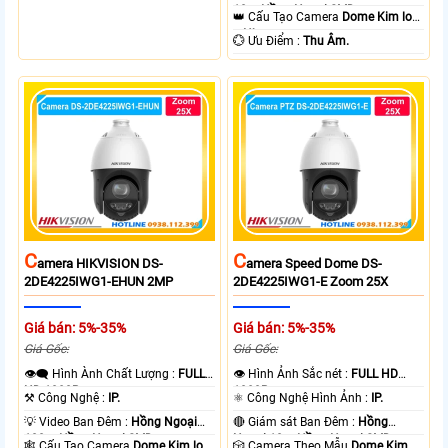
cấp nguồn nhiều thiết bị.
10m Hồng Ngoại SMD.
👑 Cấu Tạo Camera
Dome Kim loại
+ Nhựa.
️💮 Ưu Điểm :
Thu Âm.
C
C
Amera HIKVISION DS-
Amera Speed Dome DS-
2DE4225IWG1-EHUN 2MP
2DE4225IWG1-E Zoom 25X
Giá bán: 5%-35%
Giá bán: 5%-35%
Giá Gốc:
Giá Gốc:
👁️‍🗨 Hình Ành Chất Lượng :
FULL
👁 Hình Ảnh Sắc nét :
FULL HD
HD 1080P .
1080P .
⚒ Công Nghệ :
IP.
⚛️ Công Nghệ Hình Ảnh :
IP.
💡 Video Ban Đêm :
Hồng Ngoại
🔴 Giám sát Ban Đêm :
Hồng
100m Hồng Ngoại SMD.
Ngoại 10m Hồng Ngoại SMD.
🕸️ Cấu Tạo Camera
Dome Kim loại
🎲 Camera Theo Mẫu
Dome Kim