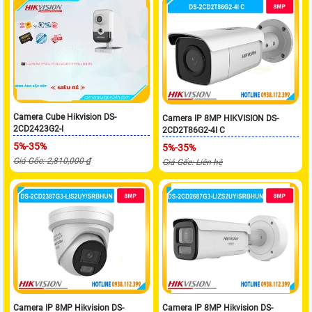
Camera Cube Hikvision DS-
Camera IP 8MP HIKVISION DS-
2CD2423G2-I
2CD2T86G2-4I C
5%-35%
5%-35%
Giá Gốc: 2,810,000 ₫
Giá Gốc: Liên hệ
Camera IP 8MP Hikvision DS-
Camera IP 8MP Hikvision DS-