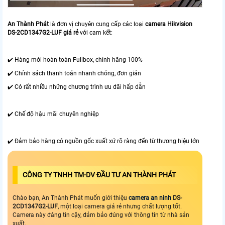
An Thành Phát
là đơn vị chuyên cung cấp các loại
camera Hikvision
DS-2CD1347G2-LUF giá rẻ
với cam kết:
✔️ Hàng mới hoàn toàn Fullbox, chính hãng 100%
✔️ Chính sách thanh toán nhanh chóng, đơn giản
✔️ Có rất nhiều những chương trình ưu đãi hấp dẫn
✔️ Chế độ hậu mãi chuyên nghiệp
✔️ Đảm bảo hàng có nguồn gốc xuất xứ rõ ràng đến từ thương hiệu lớn
CÔNG TY TNHH TM-DV ĐẦU TƯ AN THÀNH PHÁT
Chào bạn, An Thành Phát muốn giới thiệu
camera an ninh
DS-
2CD1347G2-LUF
, một loại camera giá rẻ nhưng chất lượng tốt.
Camera này đáng tin cậy, đảm bảo đúng với thông tin từ nhà sản
xuất.