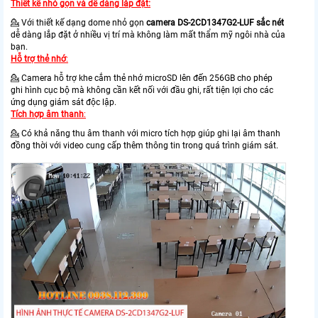
Thiết kế nhỏ gọn và dễ dàng lắp đặt:
💁 Với thiết kế dạng dome nhỏ gọn
camera DS-2CD1347G2-LUF sắc nét
dễ dàng lắp đặt ở nhiều vị trí mà không làm mất thẩm mỹ ngôi nhà của
bạn.
Hỗ trợ thẻ nhớ
:
💁 Camera hỗ trợ khe cắm thẻ nhớ microSD lên đến 256GB cho phép
ghi hình cục bộ mà không cần kết nối với đầu ghi, rất tiện lợi cho các
ứng dụng giám sát độc lập.
Tích hợp âm thanh
:
💁 Có khả năng thu âm thanh với micro tích hợp giúp ghi lại âm thanh
đồng thời với video cung cấp thêm thông tin trong quá trình giám sát.