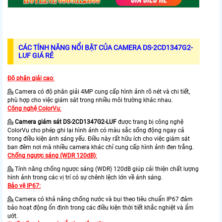
CÁC TÍNH NĂNG NỔI BẬT CỦA CAMERA DS-2CD1347G2-
LUF GIÁ RẺ
Độ phân giải cao
:
💁 Camera có độ phân giải 4MP cung cấp hình ảnh rõ nét và chi tiết,
phù hợp cho việc giám sát trong nhiều môi trường khác nhau.
Công nghệ ColorVu
:
💁
Camera giám sát DS-2CD1347G2-LUF
được trang bị công nghệ
ColorVu cho phép ghi lại hình ảnh có màu sắc sống động ngay cả
trong điều kiện ánh sáng yếu. Điều này rất hữu ích cho việc giám sát
ban đêm nơi mà nhiều camera khác chỉ cung cấp hình ảnh đen trắng.
Chống ngược sáng (WDR 120dB)
:
💁 Tính năng chống ngược sáng (WDR) 120dB giúp cải thiện chất lượng
hình ảnh trong các vị trí có sự chênh lệch lớn về ánh sáng.
Bảo vệ IP67:
💁 Camera có khả năng chống nước và bụi theo tiêu chuẩn IP67 đảm
bảo hoạt động ổn định trong các điều kiện thời tiết khắc nghiệt và ẩm
ướt.