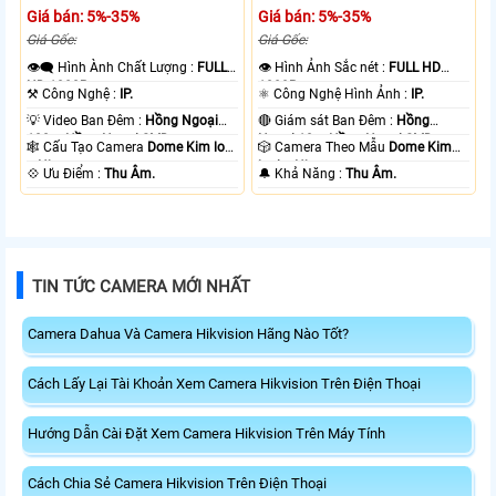
Giá bán: 5%-35%
Giá bán: 5%-35%
Giá Gốc:
Giá Gốc:
👁️‍🗨 Hình Ành Chất Lượng :
FULL
👁 Hình Ảnh Sắc nét :
FULL HD
HD 1080P .
1080P .
⚒ Công Nghệ :
IP.
⚛️ Công Nghệ Hình Ảnh :
IP.
💡 Video Ban Đêm :
Hồng Ngoại
🔴 Giám sát Ban Đêm :
Hồng
100m Hồng Ngoại SMD.
Ngoại 10m Hồng Ngoại SMD.
🕸️ Cấu Tạo Camera
Dome Kim loại
🎲 Camera Theo Mẫu
Dome Kim
+ Nhựa.
loại + Nhựa.
️💠 Ưu Điểm :
Thu Âm.
️🔔 Khả Năng :
Thu Âm.
TIN TỨC CAMERA MỚI NHẤT
Camera Dahua Và Camera Hikvision Hãng Nào Tốt?
Cách Lấy Lại Tài Khoản Xem Camera Hikvision Trên Điện Thoại
Hướng Dẫn Cài Đặt Xem Camera Hikvision Trên Máy Tính
Cách Chia Sẻ Camera Hikvision Trên Điện Thoại