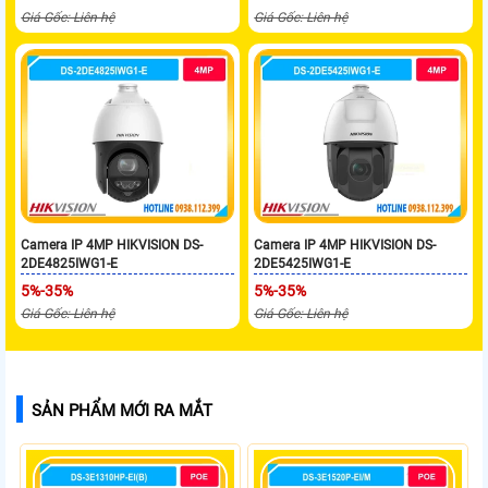
Giá Gốc: Liên hệ
Giá Gốc: Liên hệ
Camera IP 4MP HIKVISION DS-
Camera IP 4MP HIKVISION DS-
2DE4825IWG1-E
2DE5425IWG1-E
5%-35%
5%-35%
Giá Gốc: Liên hệ
Giá Gốc: Liên hệ
SẢN PHẨM MỚI RA MẮT