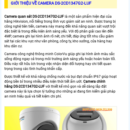
GIỚI THIỆU VỀ CAMERA DS-2CD1347G2-LUF
Camera quan sát DS-2CD1347G2-LUF
là một sản phẩm hiện đại của
hãng Hikvision, nổi tiếng trong lĩnh vực giám sát an ninh. Được trang bị
công nghệ tiên tiến, camera này mang đến khả năng quan sát vượt trội
đặc biệt là trong điều kiện ánh sáng yếu. Với độ phân giải cao lên đến
4MP, camera ghi lại hình ảnh rõ nét, chi tiết, đáp ứng tốt nhu cầu giám
sát tại các khu vực như văn phòng, công ty, kho xưởng, cửa hàng hay
khu dân cư.
Camera công nghệ thông minh ColorVu giúp ghi lại hình ảnh màu sắc
sống động ngay cả trong môi trường ánh sáng yếu hoặc hoàn toàn tối.
Điều này rất hữu ích trong việc nhận diện đối tượng hay chi tiết quan
trọng trong các tình huống khẩn cấp.
Được thiết kế với khả năng chống nước và bụi đạt chuẩn IP67 giúp hoạt
động bền bỉ trong nhiều điều kiện thời tiết ẩm ướt.
Camera chính
hãng
DS-2CD1347G2-LUF
với thiết kế nhỏ gọn và dễ dàng lắp đặt
camera này là lựa chọn lý tưởng cho những ai đang tìm kiếm giải pháp
an ninh hiệu quả và tiết kiệm chi phí.