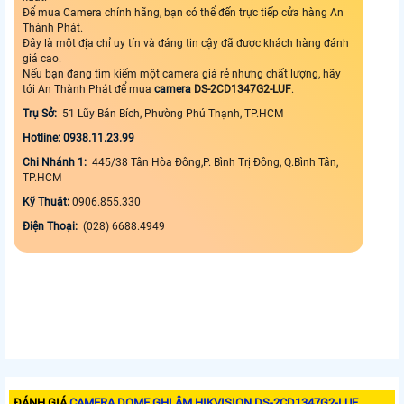
Để mua Camera chính hãng, bạn có thể đến trực tiếp cửa hàng An
Thành Phát.
Đây là một địa chỉ uy tín và đáng tin cậy đã được khách hàng đánh
giá cao.
Nếu bạn đang tìm kiếm một camera giá rẻ nhưng chất lượng, hãy
tới An Thành Phát để mua
camera
DS-2CD1347G2-LUF
.
Trụ Sở:
51 Lũy Bán Bích, Phường Phú Thạnh, TP.HCM
Hotline: 0938.11.23.99
Chi Nhánh 1:
445/38 Tân Hòa Đông,P. Bình Trị Đông, Q.Bình Tân,
TP.HCM
Kỹ Thuật:
0906.855.330
Điện Thoại:
(028) 6688.4949
ĐÁNH GIÁ
CAMERA DOME GHI ÂM HIKVISION DS-2CD1347G2-LUF