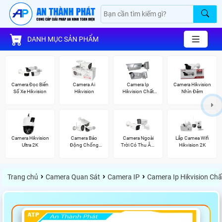
DANH MỤC SẢN PHẨM
Camera Đọc Biển
Camera Ai
Camera Ip
Camera Hikvision
Số Xe Hikvision
Hikvision
Hikvision Chất
Nhìn Đêm
Lượng
Camera Hikvision
Camera Báo
Camera Ngoài
Lắp Camea Wifi
Ultra 2K
Động Chống
Trời Có Thu Âm
Hikvision 2K
Trộm Hikvision
Hik
›
›
›
Trang chủ
Camera Quan Sát
Camera IP
Camera Ip Hikvision Ch