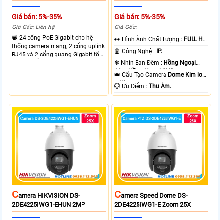
Giá bán: 5%-35%
Giá bán: 5%-35%
Giá Gốc: Liên hệ
Giá Gốc:
📽 24 cổng PoE Gigabit cho hệ
️👀 Hình Ành Chất Lượng :
FULL HD
thống camera mạng, 2 cổng uplink
1080P .
🤖️ Công Nghệ :
IP.
RJ45 và 2 cổng quang Gigabit tốc
độ cao, Tổng công suất PoE 370W
❃ Nhìn Ban Đêm :
Hồng Ngoại
cấp nguồn nhiều thiết bị.
10m Hồng Ngoại SMD.
👑 Cấu Tạo Camera
Dome Kim loại
+ Nhựa.
️💮 Ưu Điểm :
Thu Âm.
C
C
Amera HIKVISION DS-
Amera Speed Dome DS-
2DE4225IWG1-EHUN 2MP
2DE4225IWG1-E Zoom 25X