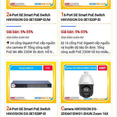
2
1
4-Port GE Smart PoE Switch
6-Port GE Smart PoE Switch
HIKVISION DS-3E1528P-EI/M
HIKVISION DS-3E1520P-EI
Giá bán: 5%-35%
Giá bán: 5%-35%
Giá Gốc: Liên hệ
Giá Gốc: Liên hệ
🎥 24 cổng Gigabit PoE cấp nguồn
🎞 16 cổng PoE Gigabit cấp nguồn
cho camera IP. Tổng công suất
và truyền dữ liệu ổn định. Tổng
PoE lên đến 230W ổn định. Hỗ trợ
công suất PoE 230W hỗ trợ nhiều
truyền PoE xa đến 300 mét. Băng
thiết bị cùng lúc. Tốc độ chuyển
thông chuyển mạch đạt 68 Gbps
mạch 68Gbps đảm bảo hiệu suất
mạnh mẽ.
cao ổn định. Hỗ trợ truyền PoE xa
lên đến 300m cho hệ thống
camera.
2
C
4-Port GE Smart PoE Switch
Amera HIKVISION DS-
HIKVISION DS-3E1528P-EI
2DE4415IWG1-EHUN Zoom 16X