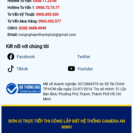
0938.11.23.99
Hotline Tư Vấn:
0906.72.73.77
Hotline Tư Vấn 1:
0906.855.330
Tư Vấn Kỹ Thuật:
0902.452.577
Tư Vấn Mua Hàng:
(028) 6688.4949
CSKH:
Email:
congngheanthanhphat@gmail.com
Kết nối với chúng tôi
Facebook
Twitter
Tiktok
Youtube
Mã số doanh nghiệp: 0312866570 do Sở Tài Chính
TP.HCM cấp ngày 23/07/2014. Trụ sở chính: 51 Lũy
Bán Bích, Phường Phú Thạnh, Thành Phố Hồ Chí
Minh
ĐƠN VỊ TRỰC TIẾP THI CÔNG LẮP ĐẶT HỆ THỐNG CAMERA AN
NINH