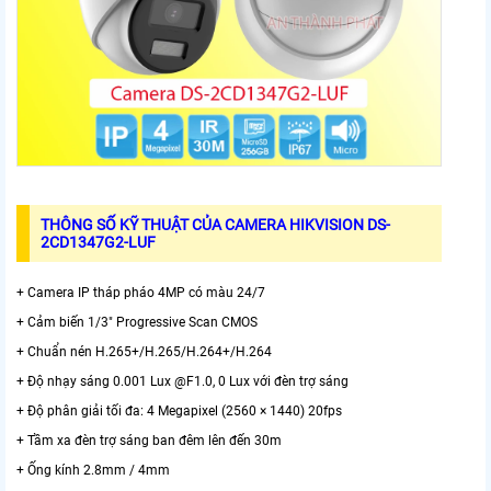
THÔNG SỐ KỸ THUẬT CỦA CAMERA HIKVISION DS-
2CD1347G2-LUF
+ Camera IP tháp pháo 4MP có màu 24/7
+ Cảm biến 1/3" Progressive Scan CMOS
+ Chuẩn nén H.265+/H.265/H.264+/H.264
+ Độ nhạy sáng 0.001 Lux @F1.0, 0 Lux với đèn trợ sáng
+ Độ phân giải tối đa: 4 Megapixel (2560 × 1440) 20fps
+ Tầm xa đèn trợ sáng ban đêm lên đến 30m
+ Ống kính 2.8mm / 4mm