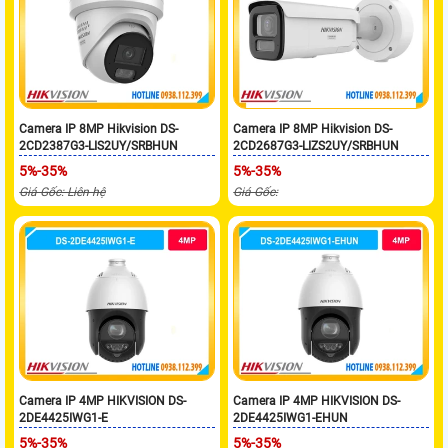
Camera IP 8MP Hikvision DS-
Camera IP 8MP Hikvision DS-
2CD2387G3-LIS2UY/SRBHUN
2CD2687G3-LIZS2UY/SRBHUN
5%-35%
5%-35%
Giá Gốc: Liên hệ
Giá Gốc:
Camera IP 4MP HIKVISION DS-
Camera IP 4MP HIKVISION DS-
2DE4425IWG1-E
2DE4425IWG1-EHUN
5%-35%
5%-35%