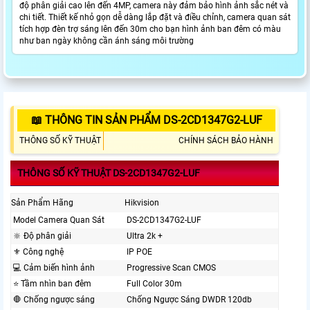
độ phân giải cao lên đến 4MP, camera này đảm bảo hình ảnh sắc nét và
chi tiết. Thiết kế nhỏ gọn dễ dàng lắp đặt và điều chỉnh, camera quan sát
tích hợp đèn trợ sáng lên đến 30m cho bạn hình ảnh ban đêm có màu
như ban ngày không cần ánh sáng môi trường
📖 THÔNG TIN SẢN PHẨM DS-2CD1347G2-LUF
THÔNG SỐ KỸ THUẬT
CHÍNH SÁCH BẢO HÀNH
THÔNG SỐ KỸ THUẬT DS-2CD1347G2-LUF
Sản Phẩm Hãng
Hikvision
Model Camera Quan Sát
DS-2CD1347G2-LUF
🔆 Độ phân giải
Ultra 2k +
⚜️ Công nghệ
IP POE
💻 Cảm biến hình ảnh
Progressive Scan CMOS
⭐ Tầm nhìn ban đêm
Full Color 30m
🛑 Chống ngược sáng
Chống Ngược Sáng DWDR 120db