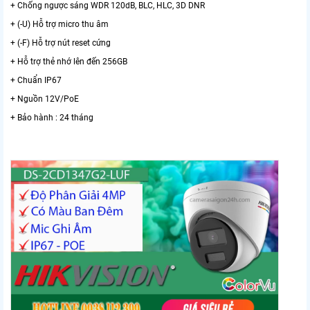
+ Chống ngược sáng WDR 120dB, BLC, HLC, 3D DNR
+ (-U) Hỗ trợ micro thu âm
+ (-F) Hỗ trợ nút reset cứng
+ Hỗ trợ thẻ nhớ lên đến 256GB
+ Chuẩn IP67
+ Nguồn 12V/PoE
+ Bảo hành : 24 tháng