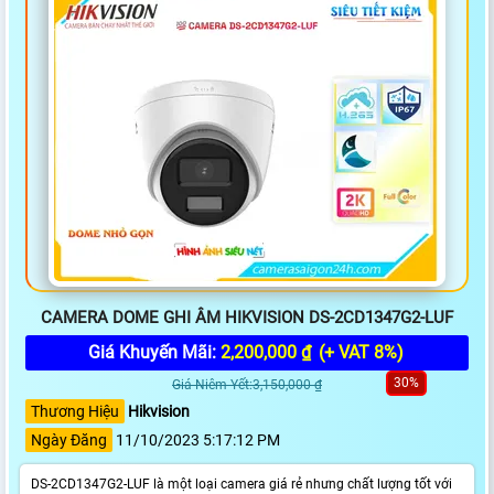
CAMERA DOME GHI ÂM HIKVISION DS-2CD1347G2-LUF
Giá Khuyến Mãi:
2,200,000 ₫
(+ VAT 8%)
30%
Giá Niêm Yết:3,150,000 ₫
Thương Hiệu
Hikvision
Ngày Đăng
11/10/2023 5:17:12 PM
DS-2CD1347G2-LUF là một loại camera giá rẻ nhưng chất lượng tốt với