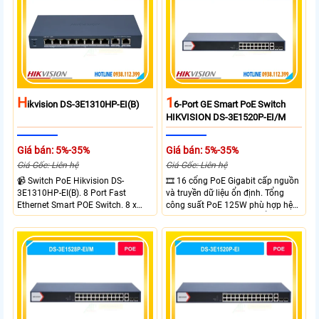
H
1
Ikvision DS-3E1310HP-EI(B)
6-Port GE Smart PoE Switch
HIKVISION DS-3E1520P-EI/M
Giá bán: 5%-35%
Giá bán: 5%-35%
Giá Gốc: Liên hệ
Giá Gốc: Liên hệ
📹 Switch PoE Hikvision DS-
🎞 16 cổng PoE Gigabit cấp nguồn
3E1310HP-EI(B). 8 Port Fast
và truyền dữ liệu ổn định. Tổng
Ethernet Smart POE Switch. 8 x
công suất PoE 125W phù hợp hệ
10/100M PoE Ports, 2 x Gigabit
thống camera IP vừa. 2 cổng RJ45
Uplink Ports.
Gigabit và 2 cổng quang SFP mở
rộng linh hoạt. Hỗ trợ truyền PoE
xa tối đa lên đến 300 mét.