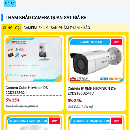
Giá Rẻ
THAM KHẢO CAMERA QUAN SÁT GIÁ RẺ
CÙNG LOẠI
CAMERA 2K 4K
SẢN PHẨM THAM KHẢO
Camera Cube Hikvision DS-
Camera IP 8MP HIKVISION DS-
2CD2423G2-I
2CD2T86G2-4I C
5%-35%
5%-35%
Giá Gốc: 2,810,000 ₫
Giá Gốc: Liên hệ