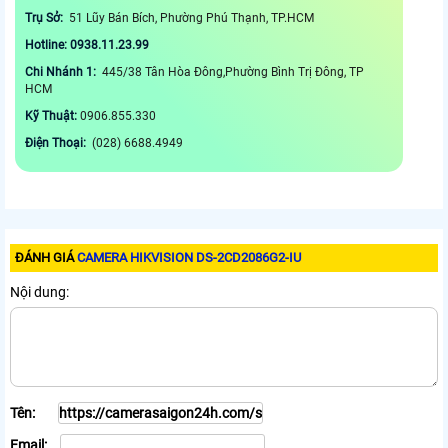
Trụ Sở:
51 Lũy Bán Bích, Phường Phú Thạnh, TP.HCM
Hotline: 0938.11.23.99
Chi Nhánh 1:
445/38 Tân Hòa Đông,Phường Bình Trị Đông, TP
HCM
Kỹ Thuật:
0906.855.330
Điện Thoại:
(028) 6688.4949
ĐÁNH GIÁ
CAMERA HIKVISION DS-2CD2086G2-IU
Nội dung:
Tên:
Email: