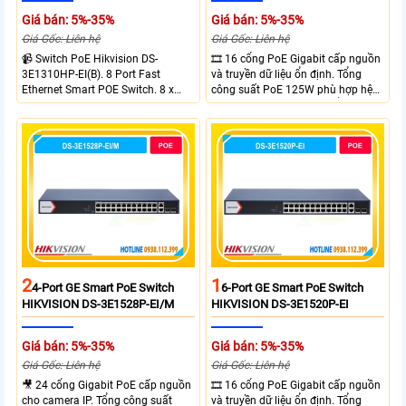
Giá bán: 5%-35%
Giá bán: 5%-35%
Giá Gốc: Liên hệ
Giá Gốc: Liên hệ
📹 Switch PoE Hikvision DS-
🎞 16 cổng PoE Gigabit cấp nguồn
3E1310HP-EI(B). 8 Port Fast
và truyền dữ liệu ổn định. Tổng
Ethernet Smart POE Switch. 8 x
công suất PoE 125W phù hợp hệ
10/100M PoE Ports, 2 x Gigabit
thống camera IP vừa. 2 cổng RJ45
Uplink Ports.
Gigabit và 2 cổng quang SFP mở
rộng linh hoạt. Hỗ trợ truyền PoE
xa tối đa lên đến 300 mét.
2
1
4-Port GE Smart PoE Switch
6-Port GE Smart PoE Switch
HIKVISION DS-3E1528P-EI/M
HIKVISION DS-3E1520P-EI
Giá bán: 5%-35%
Giá bán: 5%-35%
Giá Gốc: Liên hệ
Giá Gốc: Liên hệ
🎥 24 cổng Gigabit PoE cấp nguồn
🎞 16 cổng PoE Gigabit cấp nguồn
cho camera IP. Tổng công suất
và truyền dữ liệu ổn định. Tổng