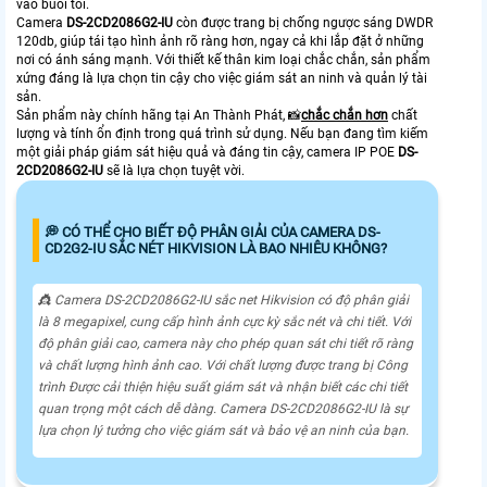
vào buổi tối.
Camera
DS-2CD2086G2-IU
còn được trang bị chống ngược sáng DWDR
120db, giúp tái tạo hình ảnh rõ ràng hơn, ngay cả khi lắp đặt ở những
nơi có ánh sáng mạnh. Với thiết kế thân kim loại chắc chắn, sản phẩm
xứng đáng là lựa chọn tin cậy cho việc giám sát an ninh và quản lý tài
sản.
Sản phẩm này chính hãng tại An Thành Phát, 📸
chắc chắn hơn
chất
lượng và tính ổn định trong quá trình sử dụng. Nếu bạn đang tìm kiếm
một giải pháp giám sát hiệu quả và đáng tin cậy, camera IP POE
DS-
2CD2086G2-IU
sẽ là lựa chọn tuyệt vời.
️💭 CÓ THỂ CHO BIẾT ĐỘ PHÂN GIẢI CỦA CAMERA DS-
CD2G2-IU SẮC NÉT HIKVISION LÀ BAO NHIÊU KHÔNG?
👸 Camera DS-2CD2086G2-IU sắc net Hikvision có độ phân giải
là 8 megapixel, cung cấp hình ảnh cực kỳ sắc nét và chi tiết. Với
độ phân giải cao, camera này cho phép quan sát chi tiết rõ ràng
và chất lượng hình ảnh cao. Với chất lượng được trang bị Công
trình Được cải thiện hiệu suất giám sát và nhận biết các chi tiết
quan trọng một cách dễ dàng. Camera DS-2CD2086G2-IU là sự
lựa chọn lý tưởng cho việc giám sát và bảo vệ an ninh của bạn.