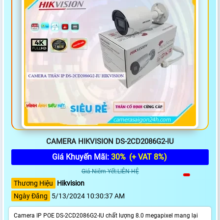
CAMERA HIKVISION DS-2CD2086G2-IU
Giá Khuyến Mãi:
30%
(+ VAT 8%)
Giá Niêm Yết:LIÊN HỆ
Thương Hiệu
Hikvision
Ngày Đăng
5/13/2024 10:30:37 AM
Camera IP POE DS-2CD2086G2-IU chất lượng 8.0 megapixel mang lại