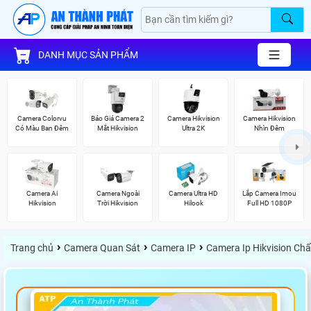
DANH MỤC SẢN PHẨM
Camera Colorvu
Báo Giá Camera 2
Camera Hikvision
Camera Hikvision
Có Màu Ban Đêm
Mắt Hikvision
Ultra 2K
Nhìn Đêm
Camera Ai
Camera Ngoài
Camera Ultra HD
Lắp Camera Imou
Hikvision
Trời Hikvision
Hilook
Full HD 1080P
›
›
›
Trang chủ
Camera Quan Sát
Camera IP
Camera Ip Hikvision Ch