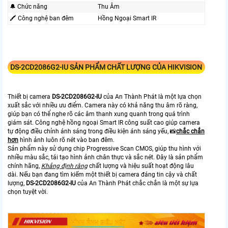
🔔 Chức năng
Thu Âm
🖍 Công nghệ ban đêm
Hồng Ngoại Smart IR
DS-2CD2086G2-IU
SẢN PHẨM CHẤT LƯỢNG CỦA HIKVISION
Thiết bị camera
DS-2CD2086G2-IU
của An Thành Phát là một lựa chọn
xuất sắc với nhiều ưu điểm. Camera này có khả năng thu âm rõ ràng,
giúp bạn có thể nghe rõ các âm thanh xung quanh trong quá trình
giám sát. Công nghệ hồng ngoại Smart IR công suất cao giúp camera
tự động điều chỉnh ánh sáng trong điều kiện ánh sáng yếu, 📸
chắc chắn
hơn
hình ảnh luôn rõ nét vào ban đêm.
Sản phẩm này sử dụng chip Progressive Scan CMOS, giúp thu hình với
nhiều màu sắc, tái tạo hình ảnh chân thực và sắc nét. Đây là sản phẩm
chính hãng,
Khẳng định rằng
chất lượng và hiệu suất hoạt động lâu
dài. Nếu bạn đang tìm kiếm một thiết bị camera đáng tin cậy và chất
lượng,
DS-2CD2086G2-IU
của An Thành Phát chắc chắn là một sự lựa
chọn tuyệt vời.