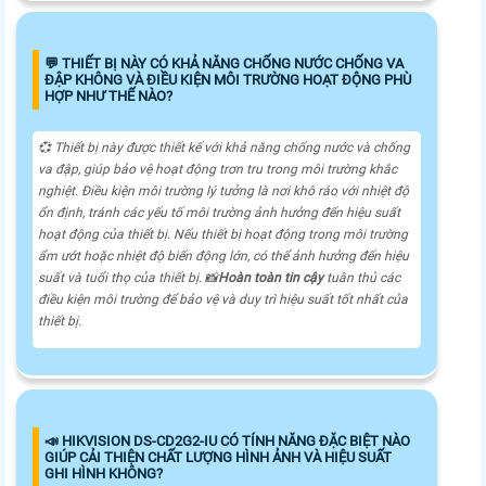
️💬 THIẾT BỊ NÀY CÓ KHẢ NĂNG CHỐNG NƯỚC CHỐNG VA
ĐẬP KHÔNG VÀ ĐIỀU KIỆN MÔI TRƯỜNG HOẠT ĐỘNG PHÙ
HỢP NHƯ THẾ NÀO?
💞 Thiết bị này được thiết kế với khả năng chống nước và chống
va đập, giúp bảo vệ hoạt động trơn tru trong môi trường khắc
nghiệt. Điều kiện môi trường lý tưởng là nơi khô ráo với nhiệt độ
ổn định, tránh các yếu tố môi trường ảnh hưởng đến hiệu suất
hoạt động của thiết bị. Nếu thiết bị hoạt động trong môi trường
ẩm ướt hoặc nhiệt độ biến động lớn, có thể ảnh hưởng đến hiệu
suất và tuổi thọ của thiết bị. 📸
Hoàn toàn tin cậy
tuân thủ các
điều kiện môi trường để bảo vệ và duy trì hiệu suất tốt nhất của
thiết bị.
📣 HIKVISION DS-CD2G2-IU CÓ TÍNH NĂNG ĐẶC BIỆT NÀO
GIÚP CẢI THIỆN CHẤT LƯỢNG HÌNH ẢNH VÀ HIỆU SUẤT
GHI HÌNH KHÔNG?