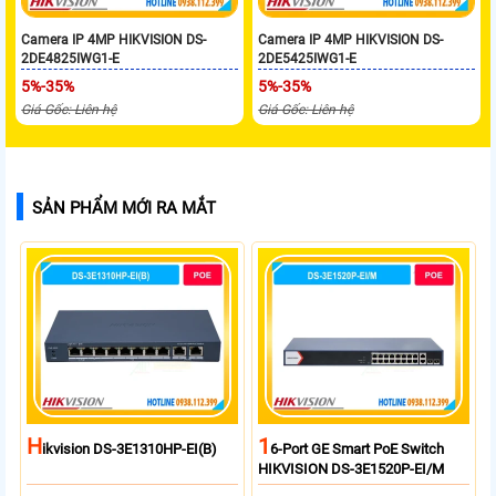
Camera IP 4MP HIKVISION DS-
Camera IP 4MP HIKVISION DS-
2DE4825IWG1-E
2DE5425IWG1-E
5%-35%
5%-35%
Giá Gốc: Liên hệ
Giá Gốc: Liên hệ
SẢN PHẨM MỚI RA MẮT
H
1
Ikvision DS-3E1310HP-EI(B)
6-Port GE Smart PoE Switch
HIKVISION DS-3E1520P-EI/M