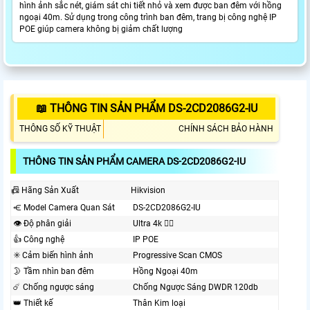
hình ảnh sắc nét, giám sát chi tiết nhỏ và xem được ban đêm với hồng
ngoại 40m. Sử dụng trong công trình ban đêm, trang bị công nghệ IP
POE giúp camera không bị giảm chất lượng
📖 THÔNG TIN SẢN PHẨM DS-2CD2086G2-IU
THÔNG SỐ KỸ THUẬT
CHÍNH SÁCH BẢO HÀNH
THÔNG TIN SẢN PHẨM CAMERA DS-2CD2086G2-IU
📠 Hãng Sản Xuất
Hikvision
⥺ Model Camera Quan Sát
DS-2CD2086G2-IU
👁 Độ phân giải
Ultra 4k 👍🏾
👍 Công nghệ
IP POE
✳️ Cảm biến hình ảnh
Progressive Scan CMOS
🌛 Tầm nhìn ban đêm
Hồng Ngoại 40m
☄️ Chống ngược sáng
Chống Ngược Sáng DWDR 120db
👑 Thiết kế
Thân Kim loại