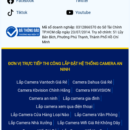
Facebook
Twitter
Tiktok
Youtube
Mã số doanh nghiệp: 0312866570 do Sở Tài Chính
TP.HCM cấp ngày 23/07/2014. Trụ sở chính: 51 Lũy
Bán Bích, Phường Phú Thạnh, Thành Phố Hồ Chí
Minh
ĐƠN VỊ TRỰC TIẾP THI CÔNG LẮP ĐẶT HỆ THỐNG CAMERA AN
NINH
Lắp Camera Vantech Giá Rẻ
Camera Dahua Giá Rẻ
Camera Kbvision Chính Hãng
Camera HIKVISION
Camera an ninh
Lắp camera gia đình
Lắp camera xem qua điện thoại
Lắp Camera Cửa Hàng Loại Nào
Lắp Camera Văn Phòng
Lắp Camera Nhà Xưởng
Lắp Camera Wifi Giá Rẻ Không Dây