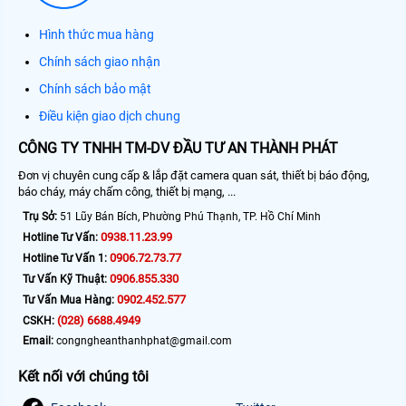
Hình thức mua hàng
Chính sách giao nhận
Chính sách bảo mật
Điều kiện giao dịch chung
CÔNG TY TNHH TM-DV ĐẦU TƯ AN THÀNH PHÁT
Đơn vị chuyên cung cấp & lắp đặt camera quan sát, thiết bị báo động,
báo cháy, máy chấm công, thiết bị mạng, ...
Trụ Sở:
51 Lũy Bán Bích, Phường Phú Thạnh, TP. Hồ Chí Minh
0938.11.23.99
Hotline Tư Vấn:
0906.72.73.77
Hotline Tư Vấn 1:
0906.855.330
Tư Vấn Kỹ Thuật:
0902.452.577
Tư Vấn Mua Hàng:
(028) 6688.4949
CSKH:
Email:
congngheanthanhphat@gmail.com
Kết nối với chúng tôi