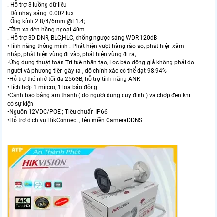
. Hỗ trợ 3 luồng dữ liệu
. Độ nhạy sáng: 0.002 lux
. Ống kính 2.8/4/6mm @F1.4;
•Tầm xa đèn hồng ngoại 40m
. Hỗ trợ 3D DNR, BLC,HLC, chống ngược sáng WDR 120dB
•Tính năng thông minh : Phát hiện vượt hàng rào ảo, phát hiện xâm
nhập, phát hiện vùng đi vào, phát hiện vùng đi ra,
•Ứng dụng thuật toán Trí tuệ nhân tạo, Lọc báo động giả không phải do
người và phương tiện gây ra , độ chính xác có thể đạt 98.94%
•Hỗ trợ thẻ nhớ tối đa 256GB, hỗ trợ tính năng ANR
•Tích hợp 1 mircro, 1 loa báo động.
•Cảnh báo bằng âm thanh ( do người dùng quy định ) và chớp đèn khi
có sự kiện
•Nguồn 12VDC/POE ; Tiêu chuẩn IP66,
•Hỗ trợ dịch vụ HikConnect , tên miền CameraDDNS