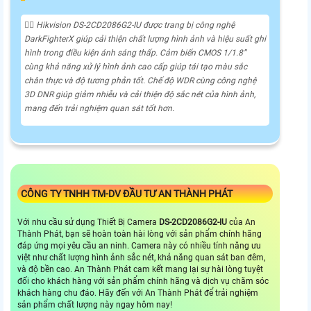
🙆‍♀️ Hikvision DS-2CD2086G2-IU được trang bị công nghệ
DarkFighterX giúp cải thiện chất lượng hình ảnh và hiệu suất ghi
hình trong điều kiện ánh sáng thấp. Cảm biến CMOS 1/1.8”
cùng khả năng xử lý hình ảnh cao cấp giúp tái tạo màu sắc
chân thực và độ tương phản tốt. Chế độ WDR cùng công nghệ
3D DNR giúp giảm nhiễu và cải thiện độ sắc nét của hình ảnh,
mang đến trải nghiệm quan sát tốt hơn.
CÔNG TY TNHH TM-DV ĐẦU TƯ AN THÀNH PHÁT
Với nhu cầu sử dụng Thiết Bị Camera
DS-2CD2086G2-IU
của An
Thành Phát, bạn sẽ hoàn toàn hài lòng với sản phẩm chính hãng
đáp ứng mọi yêu cầu an ninh. Camera này có nhiều tính năng ưu
việt như chất lượng hình ảnh sắc nét, khả năng quan sát ban đêm,
và độ bền cao. An Thành Phát cam kết mang lại sự hài lòng tuyệt
đối cho khách hàng với sản phẩm chính hãng và dịch vụ chăm sóc
khách hàng chu đáo. Hãy đến với An Thành Phát để trải nghiệm
sản phẩm chất lượng này ngay hôm nay!