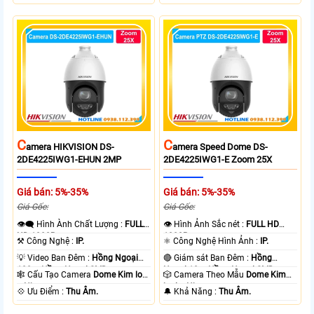
C
C
Amera HIKVISION DS-
Amera Speed Dome DS-
2DE4225IWG1-EHUN 2MP
2DE4225IWG1-E Zoom 25X
Giá bán: 5%-35%
Giá bán: 5%-35%
Giá Gốc:
Giá Gốc:
👁️‍🗨 Hình Ành Chất Lượng :
FULL
👁 Hình Ảnh Sắc nét :
FULL HD
HD 1080P .
1080P .
⚒ Công Nghệ :
IP.
⚛️ Công Nghệ Hình Ảnh :
IP.
💡 Video Ban Đêm :
Hồng Ngoại
🔴 Giám sát Ban Đêm :
Hồng
100m Hồng Ngoại SMD.
Ngoại 10m Hồng Ngoại SMD.
🕸️ Cấu Tạo Camera
Dome Kim loại
🎲 Camera Theo Mẫu
Dome Kim
+ Nhựa.
loại + Nhựa.
️💠 Ưu Điểm :
Thu Âm.
️🔔 Khả Năng :
Thu Âm.