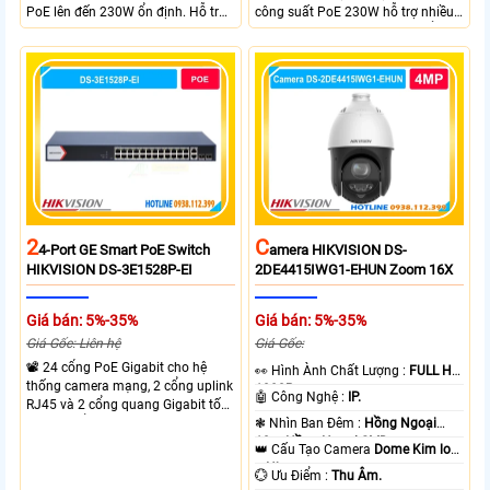
PoE lên đến 230W ổn định. Hỗ trợ
công suất PoE 230W hỗ trợ nhiều
truyền PoE xa đến 300 mét. Băng
thiết bị cùng lúc. Tốc độ chuyển
thông chuyển mạch đạt 68 Gbps
mạch 68Gbps đảm bảo hiệu suất
mạnh mẽ.
cao ổn định. Hỗ trợ truyền PoE xa
lên đến 300m cho hệ thống
camera.
2
C
4-Port GE Smart PoE Switch
Amera HIKVISION DS-
HIKVISION DS-3E1528P-EI
2DE4415IWG1-EHUN Zoom 16X
Giá bán: 5%-35%
Giá bán: 5%-35%
Giá Gốc: Liên hệ
Giá Gốc:
📽 24 cổng PoE Gigabit cho hệ
️👀 Hình Ành Chất Lượng :
FULL HD
thống camera mạng, 2 cổng uplink
1080P .
🤖️ Công Nghệ :
IP.
RJ45 và 2 cổng quang Gigabit tốc
độ cao, Tổng công suất PoE 370W
❃ Nhìn Ban Đêm :
Hồng Ngoại
cấp nguồn nhiều thiết bị.
10m Hồng Ngoại SMD.
👑 Cấu Tạo Camera
Dome Kim loại
+ Nhựa.
️💮 Ưu Điểm :
Thu Âm.