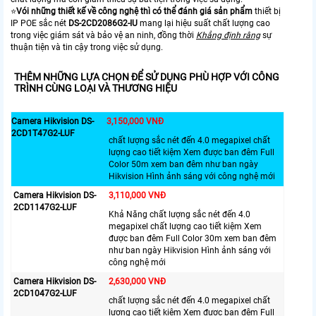
⭐
Vói những thiết kế về công nghệ thì có thể đánh giá sản phẩm
thiết bị
IP POE sắc nét
DS-2CD2086G2-IU
mang lại hiệu suất chất lượng cao
trong việc giám sát và bảo vệ an ninh, đồng thời
Khẳng định rằng
sự
thuận tiện và tin cậy trong việc sử dụng.
THÊM NHỮNG LỰA CHỌN ĐỂ SỬ DỤNG PHÙ HỢP VỚI CÔNG
TRÌNH CÙNG LOẠI VÀ THƯƠNG HIỆU
Camera Hikvision DS-
3,150,000 VNĐ
2CD1T47G2-LUF
chất lượng sắc nét đến 4.0 megapixel chất
lượng cao tiết kiệm Xem được ban đêm Full
Color 50m xem ban đêm như ban ngày
Hikvision Hình ảnh sáng với công nghệ mới
Camera Hikvision DS-
3,110,000 VNĐ
2CD1147G2-LUF
Khả Năng chất lượng sắc nét đến 4.0
megapixel chất lượng cao tiết kiệm Xem
được ban đêm Full Color 30m xem ban đêm
như ban ngày Hikvision Hình ảnh sáng với
công nghệ mới
Camera Hikvision DS-
2,630,000 VNĐ
2CD1047G2-LUF
chất lượng sắc nét đến 4.0 megapixel chất
lượng cao tiết kiệm Xem được ban đêm Full