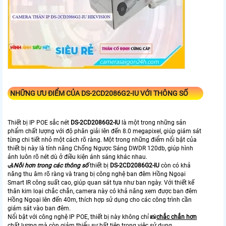
NHỮNG ƯU ĐIỂM CỦA
DS-2CD2086G2-IU
VỚI THÔNG SỐ
Thiết bị IP POE sắc nét
DS-2CD2086G2-IU
là một trong những sản
phẩm chất lượng với độ phân giải lên đến 8.0 megapixel, giúp giám sát
từng chi tiết nhỏ một cách rõ ràng. Một trong những điểm nổi bật của
thiết bị này là tính năng Chống Ngược Sáng DWDR 120db, giúp hình
ảnh luôn rõ nét dù ở điều kiện ánh sáng khác nhau.
🛃
Nỗi hơn trong các thông số
thiết bị
DS-2CD2086G2-IU
còn có khả
năng thu âm rõ ràng và trang bị công nghệ ban đêm Hồng Ngoại
Smart IR công suất cao, giúp quan sát tựa như ban ngày. Với thiết kế
thân kim loại chắc chắn, camera này có khả năng xem được ban đêm
Hồng Ngoại lên đến 40m, thích hợp sử dụng cho các công trình cần
giám sát vào ban đêm.
Nổi bật với công nghệ IP POE, thiết bị này không chỉ 📸
chắc chắn hơn
chất lượng mà còn giảm thiểu sự bất tiện trong việc sử dụng.