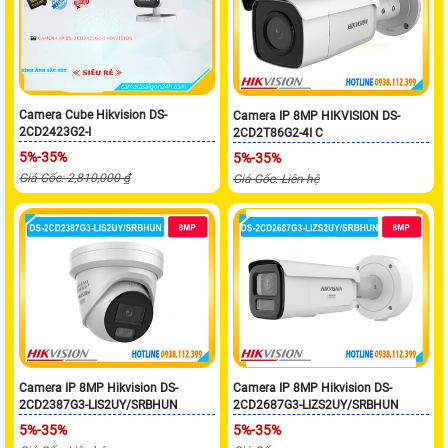
Camera Cube Hikvision DS-
Camera IP 8MP HIKVISION DS-
2CD2423G2-I
2CD2T86G2-4I C
5%-35%
5%-35%
Giá Gốc: 2,810,000 ₫
Giá Gốc: Liên hệ
Camera IP 8MP Hikvision DS-
Camera IP 8MP Hikvision DS-
2CD2387G3-LIS2UY/SRBHUN
2CD2687G3-LIZS2UY/SRBHUN
5%-35%
5%-35%