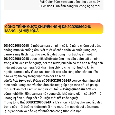
Full Color 30m xem ban đêm như ban ngày
Hikvision Hình ảnh sáng với công nghệ mới
CÔNG TRÌNH ĐƯỢC KHUYẾN NGHỊ
DS-2CD2086G2-IU
MANG LẠI HIỆU QUẢ
DS-2CD2086G2-IU
là một camera an ninh có khả năng chống bụi bẩn,
chống mưa và chống ẩm. Với thiết kế chắc chắn và chất lượng cao,
camera này thích hợp cho việc lắp đặt trong môi trường ẩm ướt.
DS-2CD2086G2-IU
được thiết kế để đáp ứng nhu cầu giám sát an ninh
trong điều kiện khắc nghiệt, nơi mà nước, bụi bẩn có thể ảnh hưởng đến
hiệu suất của camera. Với khả năng chống chịu môi trường khắc
nghiệt, camera này là sự lựa chọn tốt cho các công trình cần độ bền
cao và độ tin cậy trong việc theo dõi an ninh.
🛃
Nỗi hơn trong các thông số
DS-2CD2086G2-IU
còn có khả năng ghi
hình chất lượng cao và hình ảnh sắc nét, giúp bạn theo dõi và ghi lại
mọi sự kiện một cách rõ ràng và chi tiết. ️👀
Đáng quan tâm hơn
với
công nghệ tiên tiến, camera này cung cấp khả năng giám sát 24/7 mà
không bị ảnh hưởng bởi điều kiện thời tiết khắc nghiệt.
Trong tổng thể,
DS-2CD2086G2-IU
là lựa chọn lý tưởng cho việc lắp đặt
trong các môi trường khắc nghiệt như mưa, ẩm ướt và bụi bẩn, mang
lại sự an toàn và bảo vệ tốt nhất cho công trình của bạn.