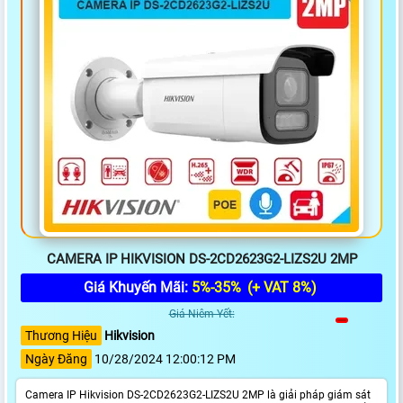
CAMERA IP HIKVISION DS-2CD2623G2-LIZS2U 2MP
Giá Khuyến Mãi:
5%-35%
(+ VAT 8%)
Giá Niêm Yết:
Thương Hiệu
Hikvision
Ngày Đăng
10/28/2024 12:00:12 PM
Camera IP Hikvision DS-2CD2623G2-LIZS2U 2MP là giải pháp giám sát