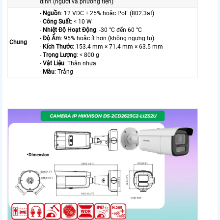
định (người và phương tiện)
-
Nguồn
: 12 VDC ± 25% hoặc PoE (802.3af)
-
Công Suất
: < 10 W
-
Nhiệt Độ Hoạt Động
: -30 °C đến 60 °C
-
Độ Ẩm
: 95% hoặc ít hơn (không ngưng tụ)
Chung
-
Kích Thước
: 153.4 mm × 71.4 mm × 63.5 mm
-
Trọng Lượng
: < 800 g
-
Vật Liệu
: Thân nhựa
-
Màu
: Trắng