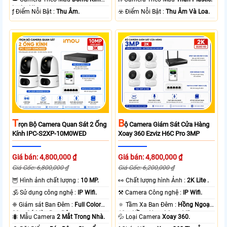
loại + Nhựa.
️ƒ Điểm Nỗi Bật :
Thu Âm.
️☣️ Điểm Nỗi Bật :
Thu Âm Và Loa.
T
B
Rọn Bộ Camera Quan Sát 2 Ống
Ộ Camera Giám Sát Cửa Hàng
Kính IPC-S2XP-10M0WED
Xoay 360 Ezviz H6C Pro 3MP
Giá bán: 4,800,000 ₫
Giá bán: 4,800,000 ₫
Giá Gốc: 6,800,000 ₫
Giá Gốc: 6,200,000 ₫
🦉 Hình ảnh chất lượng :
10 MP.
️👀 Chất lượng hình Ảnh :
2K Lite .
🕉️ Sử dụng công nghệ :
IP Wifi.
⚒ Camera Công nghệ :
IP Wifi.
❈ Giám sát Ban Đêm :
Full Color
🔅 Tầm Xa Ban Đêm :
Hồng Ngoại
20m Có Màu Ban Ðêm.
10m Hồng Ngoại Smart IR.
🐜 Mẫu Camera
2 Mắt Trong Nhà.
💦 Loại Camera
Xoay 360.