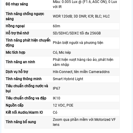
Màu: 0.005 Lux @ (F1.6, AGC ON); 0 Lux
Độ nhạy sáng
với IR
Tính năng chống ngược
WDR 120dB; 3D DNR; ICR; BLC; HLC
sáng
Hồng ngoại
60m
Hỗ trợ thẻ nhớ
SD/SDHC/SDXC tối đa 256GB
Tính năng phát hiện chuyển
Phân biệt người và phương tiện
động
Mic tích hợp
Có, Mic kép
Phát hiện vượt hàng rào ảo, phát hiện
Tính năng an ninh
xâm nhập
Dịch vụ hỗ trợ
Hik-Connect, tên miền Cameraddns
Tính năng thông minh
Smart Hybrid Light
Tiêu chuẩn chống nước và
IP67
bụi
Tiêu chuẩn chống va đập
IK10
Nguồn cấp
12 VDC, POE
Kết nối Audio/Alarm IO
Có
Zoom qua phần mềm với Motorized VF
Tính năng bổ sung
lens