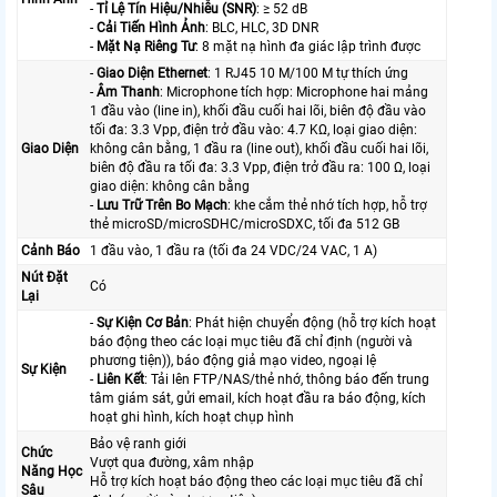
-
Tỉ Lệ Tín Hiệu/Nhiễu (SNR)
: ≥ 52 dB
-
Cải Tiến Hình Ảnh
: BLC, HLC, 3D DNR
-
Mặt Nạ Riêng Tư
: 8 mặt nạ hình đa giác lập trình được
-
Giao Diện Ethernet
: 1 RJ45 10 M/100 M tự thích ứng
-
Âm Thanh
: Microphone tích hợp: Microphone hai mảng
1 đầu vào (line in), khối đầu cuối hai lõi, biên độ đầu vào
tối đa: 3.3 Vpp, điện trở đầu vào: 4.7 KΩ, loại giao diện:
Giao Diện
không cân bằng, 1 đầu ra (line out), khối đầu cuối hai lõi,
biên độ đầu ra tối đa: 3.3 Vpp, điện trở đầu ra: 100 Ω, loại
giao diện: không cân bằng
-
Lưu Trữ Trên Bo Mạch
: khe cắm thẻ nhớ tích hợp, hỗ trợ
thẻ microSD/microSDHC/microSDXC, tối đa 512 GB
Cảnh Báo
1 đầu vào, 1 đầu ra (tối đa 24 VDC/24 VAC, 1 A)
Nút Đặt
Có
Lại
-
Sự Kiện Cơ Bản
: Phát hiện chuyển động (hỗ trợ kích hoạt
báo động theo các loại mục tiêu đã chỉ định (người và
phương tiện)), báo động giả mạo video, ngoại lệ
Sự Kiện
-
Liên Kết
: Tải lên FTP/NAS/thẻ nhớ, thông báo đến trung
tâm giám sát, gửi email, kích hoạt đầu ra báo động, kích
hoạt ghi hình, kích hoạt chụp hình
Bảo vệ ranh giới
Chức
Vượt qua đường, xâm nhập
Năng Học
Hỗ trợ kích hoạt báo động theo các loại mục tiêu đã chỉ
Sâu