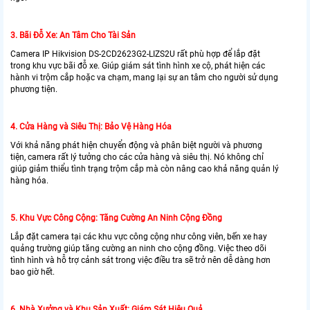
3. Bãi Đỗ Xe: An Tâm Cho Tài Sản
Camera IP Hikvision DS-2CD2623G2-LIZS2U rất phù hợp để lắp đặt
trong khu vực bãi đỗ xe. Giúp giám sát tình hình xe cộ, phát hiện các
hành vi trộm cắp hoặc va chạm, mang lại sự an tâm cho người sử dụng
phương tiện.
4. Cửa Hàng và Siêu Thị: Bảo Vệ Hàng Hóa
Với khả năng phát hiện chuyển động và phân biệt người và phương
tiện, camera rất lý tưởng cho các cửa hàng và siêu thị. Nó không chỉ
giúp giảm thiểu tình trạng trộm cắp mà còn nâng cao khả năng quản lý
hàng hóa.
5. Khu Vực Công Cộng: Tăng Cường An Ninh Cộng Đồng
Lắp đặt camera tại các khu vực công cộng như công viên, bến xe hay
quảng trường giúp tăng cường an ninh cho cộng đồng. Việc theo dõi
tình hình và hỗ trợ cảnh sát trong việc điều tra sẽ trở nên dễ dàng hơn
bao giờ hết.
6. Nhà Xưởng và Khu Sản Xuất: Giám Sát Hiệu Quả