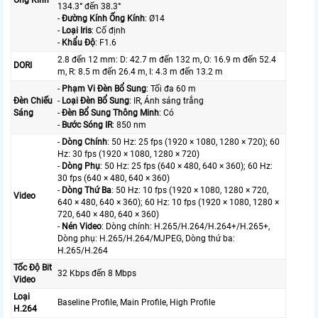
134.3° đến 38.3°
-
Đường Kính Ống Kính
: Ø14
-
Loại Iris
: Cố định
-
Khẩu Độ
: F1.6
2.8 đến 12 mm: D: 42.7 m đến 132 m, O: 16.9 m đến 52.4
DORI
m, R: 8.5 m đến 26.4 m, I: 4.3 m đến 13.2 m
-
Phạm Vi Đèn Bổ Sung
: Tối đa 60 m
Đèn Chiếu
-
Loại Đèn Bổ Sung
: IR, Ánh sáng trắng
Sáng
-
Đèn Bổ Sung Thông Minh
: Có
-
Bước Sóng IR
: 850 nm
-
Dòng Chính
: 50 Hz: 25 fps (1920 × 1080, 1280 × 720); 60
Hz: 30 fps (1920 × 1080, 1280 × 720)
-
Dòng Phụ
: 50 Hz: 25 fps (640 × 480, 640 × 360); 60 Hz:
30 fps (640 × 480, 640 × 360)
-
Dòng Thứ Ba
: 50 Hz: 10 fps (1920 × 1080, 1280 × 720,
Video
640 × 480, 640 × 360); 60 Hz: 10 fps (1920 × 1080, 1280 ×
720, 640 × 480, 640 × 360)
-
Nén Video
: Dòng chính: H.265/H.264/H.264+/H.265+,
Dòng phụ: H.265/H.264/MJPEG, Dòng thứ ba:
H.265/H.264
Tốc Độ Bit
32 Kbps đến 8 Mbps
Video
Loại
Baseline Profile, Main Profile, High Profile
H.264