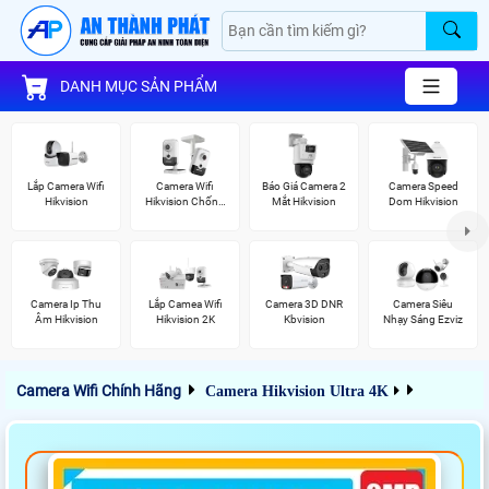
DANH MỤC SẢN PHẨM
Lắp Camera Wifi
Camera Wifi
Báo Giá Camera 2
Camera Speed
Hikvision
Hikvision Chống
Mắt Hikvision
Dom Hikvision
Trộm
Camera Ip Thu
Lắp Camea Wifi
Camera 3D DNR
Camera Siêu
Âm Hikvision
Hikvision 2K
Kbvision
Nhạy Sáng Ezviz
Camera Wifi Chính Hãng
Camera Hikvision Ultra 4K