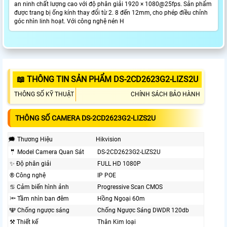
an ninh chất lượng cao với độ phân giải 1920 × 1080@25fps. Sản phẩm
được trang bị ống kính thay đổi từ 2. 8 đến 12mm, cho phép điều chỉnh
góc nhìn linh hoạt. Với công nghệ nén H
📖 THÔNG TIN SẢN PHẨM DS-2CD2623G2-LIZS2U
THÔNG SỐ KỸ THUẬT
CHÍNH SÁCH BẢO HÀNH
THÔNG SỐ CAMERA DS-2CD2623G2-LIZS2U
🗯️ Thương Hiệu
Hikvision
🤵 Model Camera Quan Sát
DS-2CD2623G2-LIZS2U
✨ Độ phân giải
FULL HD 1080P
®️ Công nghệ
IP POE
♋ Cảm biến hình ảnh
Progressive Scan CMOS
🔦 Tầm nhìn ban đêm
Hồng Ngoại 60m
🕎 Chống ngược sáng
Chống Ngược Sáng DWDR 120db
⚒ Thiết kế
Thân Kim loại