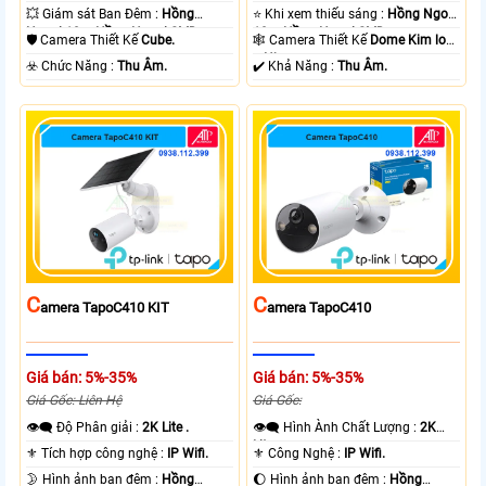
💥 Giám sát Ban Đêm :
Hồng
⭐ Khi xem thiếu sáng :
Hồng Ngoại
Ngoại 10m Hồng Ngoại SMD.
10m Hồng Ngoại SMD.
🛡 Camera Thiết Kế
Cube.
🕸️ Camera Thiết Kế
Dome Kim loại
+ Nhựa.
️☣️ Chức Năng :
Thu Âm.
️✔️ Khả Năng :
Thu Âm.
C
C
Amera TapoC410 KIT
Amera TapoC410
Giá bán: 5%-35%
Giá bán: 5%-35%
Giá Gốc: Liên Hệ
Giá Gốc:
👁️‍🗨 Độ Phân giải :
2K Lite .
👁️‍🗨 Hình Ành Chất Lượng :
2K
Lite .
⚜️ Tích hợp công nghệ :
IP Wifi.
⚜️ Công Nghệ :
IP Wifi.
🌛 Hình ảnh ban đêm :
Hồng
🌔 Hình ảnh ban đêm :
Hồng