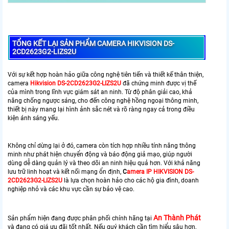
TỔNG KẾT LẠI SẢN PHẨM CAMERA HIKVISION DS-
2CD2623G2-LIZS2U
Với sự kết hợp hoàn hảo giữa công nghệ tiên tiến và thiết kế thân thiện,
camera
Hikvision DS-2CD2623G2-LIZS2U
đã chứng minh được vị thế
của mình trong lĩnh vực giám sát an ninh. Từ độ phân giải cao, khả
năng chống ngược sáng, cho đến công nghệ hồng ngoại thông minh,
thiết bị này mang lại hình ảnh sắc nét và rõ ràng ngay cả trong điều
kiện ánh sáng yếu.
Không chỉ dừng lại ở đó, camera còn tích hợp nhiều tính năng thông
minh như phát hiện chuyển động và báo động giả mạo, giúp người
dùng dễ dàng quản lý và theo dõi an ninh hiệu quả hơn. Với khả năng
lưu trữ linh hoạt và kết nối mạng ổn định,
C
amera IP HIKVISION DS-
2CD2623G2-LIZS2U
là lựa chọn hoàn hảo cho các hộ gia đình, doanh
nghiệp nhỏ và các khu vực cần sự bảo vệ cao.
An Thành Phát
Sản phẩm hiện đang được phân phối chính hãng tại
và đang có giá ưu đãi tốt nhất. Nếu quý khách cần tìm hiểu sâu hơn,