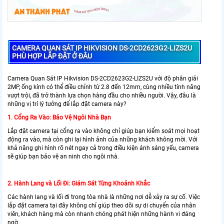
CAMERA QUAN SÁT IP HIKVISION DS-2CD2623G2-LIZS2U
PHÙ HỢP LẮP ĐẶT Ở ĐÂU
Camera Quan Sát IP Hikvision DS-2CD2623G2-LIZS2U với độ phân giải
2MP, ống kính có thể điều chỉnh từ 2.8 đến 12mm, cùng nhiều tính năng
vượt trội, đã trở thành lựa chọn hàng đầu cho nhiều người. Vậy, đâu là
những vị trí lý tưởng để lắp đặt camera này?
1. Cổng Ra Vào: Bảo Vệ Ngôi Nhà Bạn
Lắp đặt camera tại cổng ra vào không chỉ giúp bạn kiểm soát mọi hoạt
động ra vào, mà còn ghi lại hình ảnh của những khách không mời. Với
khả năng ghi hình rõ nét ngay cả trong điều kiện ánh sáng yếu, camera
sẽ giúp bạn bảo vệ an ninh cho ngôi nhà.
2. Hành Lang và Lối Đi: Giám Sát Từng Khoảnh Khắc
Các hành lang và lối đi trong tòa nhà là những nơi dễ xảy ra sự cố. Việc
lắp đặt camera tại đây không chỉ giúp theo dõi sự di chuyển của nhân
viên, khách hàng mà còn nhanh chóng phát hiện những hành vi đáng
ngờ.