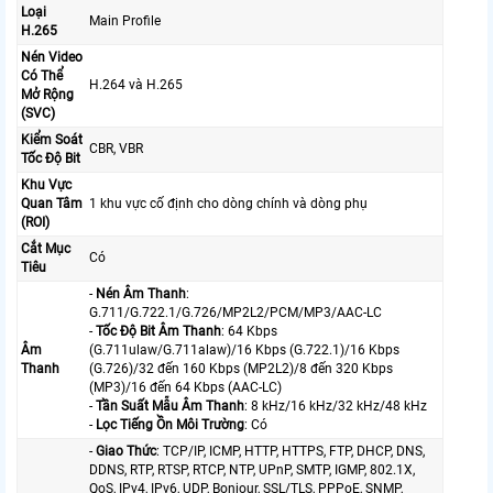
Loại
Main Profile
H.265
Nén Video
Có Thể
H.264 và H.265
Mở Rộng
(SVC)
Kiểm Soát
CBR, VBR
Tốc Độ Bit
Khu Vực
Quan Tâm
1 khu vực cố định cho dòng chính và dòng phụ
(ROI)
Cắt Mục
Có
Tiêu
-
Nén Âm Thanh
:
G.711/G.722.1/G.726/MP2L2/PCM/MP3/AAC-LC
-
Tốc Độ Bit Âm Thanh
: 64 Kbps
Âm
(G.711ulaw/G.711alaw)/16 Kbps (G.722.1)/16 Kbps
Thanh
(G.726)/32 đến 160 Kbps (MP2L2)/8 đến 320 Kbps
(MP3)/16 đến 64 Kbps (AAC-LC)
-
Tần Suất Mẫu Âm Thanh
: 8 kHz/16 kHz/32 kHz/48 kHz
-
Lọc Tiếng Ồn Môi Trường
: Có
-
Giao Thức
: TCP/IP, ICMP, HTTP, HTTPS, FTP, DHCP, DNS,
DDNS, RTP, RTSP, RTCP, NTP, UPnP, SMTP, IGMP, 802.1X,
QoS, IPv4, IPv6, UDP, Bonjour, SSL/TLS, PPPoE, SNMP,