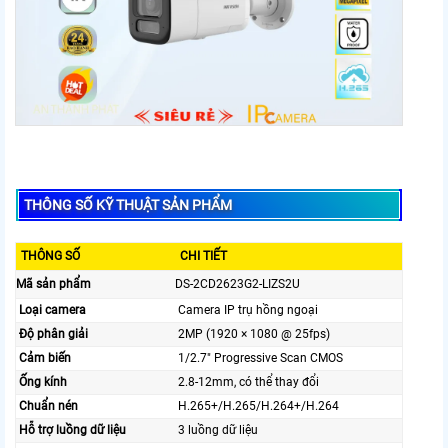
THÔNG SỐ KỸ THUẬT SẢN PHẨM
THÔNG SỐ
CHI TIẾT
Mã sản phẩm
DS-2CD2623G2-LIZS2U
Loại camera
Camera IP trụ hồng ngoại
Độ phân giải
2MP (1920 × 1080 @ 25fps)
Cảm biến
1/2.7" Progressive Scan CMOS
Ống kính
2.8-12mm, có thể thay đổi
Chuẩn nén
H.265+/H.265/H.264+/H.264
Hỗ trợ luồng dữ liệu
3 luồng dữ liệu