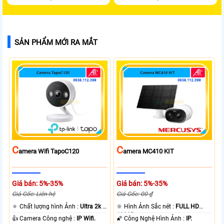
SẢN PHẨM MỚI RA MẮT
C
C
Amera Wifi TapoC120
Amera MC410 KIT
Giá bán: 5%-35%
Giá bán: 5%-35%
Giá Gốc: Liên hệ
Giá Gốc: 00 ₫
🔅 Chất lượng hình Ảnh :
Ultra 2k +
🔆 Hình Ảnh Sắc nét :
FULL HD
.
1080P .
👍 Camera Công nghệ :
IP Wifi.
🌠 Công Nghệ Hình Ảnh :
IP.