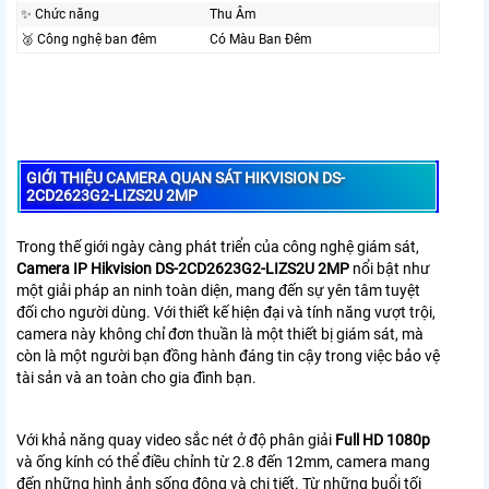
✨ Chức năng
Thu Âm
🥈️ Công nghệ ban đêm
Có Màu Ban Ðêm
GIỚI THIỆU CAMERA QUAN SÁT HIKVISION DS-
2CD2623G2-LIZS2U 2MP
Trong thế giới ngày càng phát triển của công nghệ giám sát,
Camera IP Hikvision DS-2CD2623G2-LIZS2U 2MP
nổi bật như
một giải pháp an ninh toàn diện, mang đến sự yên tâm tuyệt
đối cho người dùng. Với thiết kế hiện đại và tính năng vượt trội,
camera này không chỉ đơn thuần là một thiết bị giám sát, mà
còn là một người bạn đồng hành đáng tin cậy trong việc bảo vệ
tài sản và an toàn cho gia đình bạn.
Với khả năng quay video sắc nét ở độ phân giải
Full HD 1080p
và ống kính có thể điều chỉnh từ 2.8 đến 12mm, camera mang
đến những hình ảnh sống động và chi tiết. Từ những buổi tối