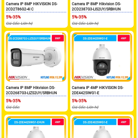
Camera IP 8MP HIKVISION DS-
Camera IP 8MP Hikvision DS-
2CD2T86G2-4I C
2CD2387G3-LIS2UY/SRBHUN
5%-35%
5%-35%
Giá Gốc: Liên hệ
Giá Gốc: Liên hệ
Camera IP 8MP Hikvision DS-
Camera IP 4MP HIKVISION DS-
2CD2687G3-LIZS2UY/SRBHUN
2DE4425IWG1-E
5%-35%
5%-35%
Giá Gốc:
Giá Gốc: Liên hệ