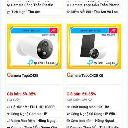
Ngoại 10m Có Màu Ban Ðêm.
Ngoại 10m Có Màu Ban Ðêm.
💎 Camera Dòng
Thân Plastic.
❄ Camera Theo Mẫu
Thân Plastic.
️ლ Tích Hợp :
Thu Âm.
️💎 Điểm Nỗi Bật :
Thu Âm Và Loa.
C
C
Amera TapoC425
Amera TapoC425 Kit
Giá bán: 5%-35%
Giá bán: 5%-35%
Giá Gốc:
Giá Gốc: Liên Hệ
️👀 Độ sắc nét :
FULL HD 1080P .
💯 Chất lượng hình :
2K Lite .
⚜️ Công Nghệ Camera :
IP.
🌠 Công Nghệ Sử Dụng :
IP Wifi.
🌙 Video Ban Đêm :
Hồng Ngoại
🔴 Xem ban đêm :
Hồng Ngoại
10m Hồng Ngoại SMD.
15m Có Màu Ban Ðêm.
👑 Camera Theo Mẫu
Dome Kim
⛓ Camera Theo Mẫu
Thân Plastic.