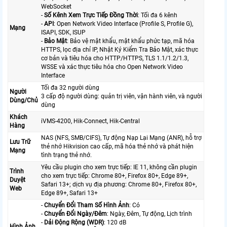
WebSocket
-
Số Kênh Xem Trực Tiếp Đồng Thời
: Tối đa 6 kênh
-
API
: Open Network Video Interface (Profile S, Profile G),
Mạng
ISAPI, SDK, ISUP
-
Bảo Mật
: Bảo vệ mật khẩu, mật khẩu phức tạp, mã hóa
HTTPS, lọc địa chỉ IP, Nhật Ký Kiểm Tra Bảo Mật, xác thực
cơ bản và tiêu hóa cho HTTP/HTTPS, TLS 1.1/1.2/1.3,
WSSE và xác thực tiêu hóa cho Open Network Video
Interface
Tối đa 32 người dùng
Người
3 cấp độ người dùng: quản trị viên, vận hành viên, và người
Dùng/Chủ
dùng
Khách
iVMS-4200, Hik-Connect, Hik-Central
Hàng
NAS (NFS, SMB/CIFS), Tự động Nạp Lại Mạng (ANR), hỗ trợ
Lưu Trữ
thẻ nhớ Hikvision cao cấp, mã hóa thẻ nhớ và phát hiện
Mạng
tình trạng thẻ nhớ.
Yêu cầu plugin cho xem trực tiếp: IE 11, không cần plugin
Trình
cho xem trực tiếp: Chrome 80+, Firefox 80+, Edge 89+,
Duyệt
Safari 13+; dịch vụ địa phương: Chrome 80+, Firefox 80+,
Web
Edge 89+, Safari 13+
-
Chuyển Đổi Tham Số Hình Ảnh
: Có
-
Chuyển Đổi Ngày/Đêm
: Ngày, Đêm, Tự động, Lịch trình
-
Dải Động Rộng (WDR)
: 120 dB
Hình Ảnh