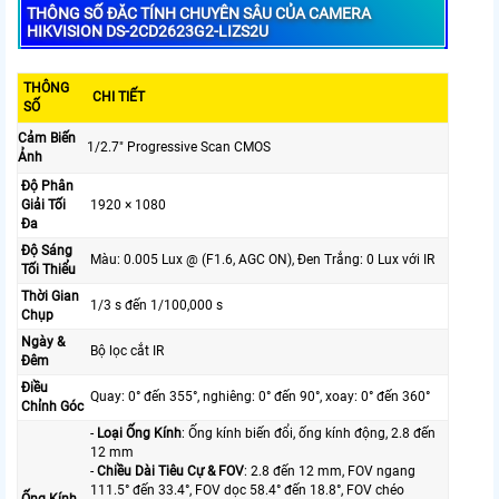
THÔNG SỐ ĐĂC TÍNH CHUYÊN SÂU CỦA CAMERA
HIKVISION DS-2CD2623G2-LIZS2U
THÔNG
CHI TIẾT
SỐ
Cảm Biến
1/2.7" Progressive Scan CMOS
Ảnh
Độ Phân
Giải Tối
1920 × 1080
Đa
Độ Sáng
Màu: 0.005 Lux @ (F1.6, AGC ON), Đen Trắng: 0 Lux với IR
Tối Thiểu
Thời Gian
1/3 s đến 1/100,000 s
Chụp
Ngày &
Bộ lọc cắt IR
Đêm
Điều
Quay: 0° đến 355°, nghiêng: 0° đến 90°, xoay: 0° đến 360°
Chỉnh Góc
-
Loại Ống Kính
: Ống kính biến đổi, ống kính động, 2.8 đến
12 mm
-
Chiều Dài Tiêu Cự & FOV
: 2.8 đến 12 mm, FOV ngang
111.5° đến 33.4°, FOV dọc 58.4° đến 18.8°, FOV chéo
Ống Kính