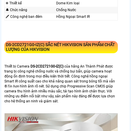
❄ Thiết kế
Dome Kim loại
🔔 Chức năng
Chống Nước
🖍 Công nghệ ban đêm
Hồng Ngoại Smart IR
DS-2CD2721G0-IZ(C)
SẮC NÉT HIKVISION SẢN PHẨM CHẤT
LƯỢNG CỦA HIKVISION
Thiết bị Camera
DS-2CD2721G0-IZ(C)
của hãng An Thành Phát được
trang bị công nghệ chống nước và chống bụi bẩn, giúp camera hoạt
động ổn định trong mọi điều kiện thời tiết. Công nghệ hồng ngoại
Smart IR công suất cao cho khả năng quan sát trong bóng tối mà vẫn
®️
Tin hơn
hình ảnh rõ nét. Sử dụng chip Progressive Scan CMOS giúp
camera thu hình ảnh nhiều màu sắc, tái tạo hình ảnh chân thực. Với
những ưu điểm nổi bật như vậy, sản phẩm này đáng để được lựa chọn
cho hệ thống an ninh và giám sát.