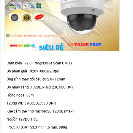
• Cảm biến 1/2.8" Progressive Scan CMOS
• Độ phân giải 1920×1080@25fps
• Ống kính thay đổi tiêu cự 2.8~12mm
• Độ nhạy sáng 0.028Lux @(F2.0, AGC ON)
• Hồng ngoại 30m
• 120dB WDR, AGC, BLC, 3D DNR
• Khe cắm thẻ nhớ microroSD 128GB (max)
• Nguồn 12VDC, PoE
• IP67, IK10, Φ 153.3 × 111.6 mm, 880g