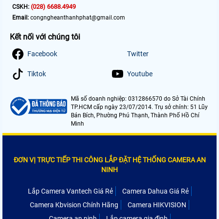
(028) 6688.4949
CSKH:
Email:
congngheanthanhphat@gmail.com
Kết nối với chúng tôi
Facebook
Twitter
Tiktok
Youtube
Mã số doanh nghiệp: 0312866570 do Sở Tài Chính
TP.HCM cấp ngày 23/07/2014. Trụ sở chính: 51 Lũy
Bán Bích, Phường Phú Thạnh, Thành Phố Hồ Chí
Minh
ĐƠN VỊ TRỰC TIẾP THI CÔNG LẮP ĐẶT HỆ THỐNG CAMERA AN
NINH
Lắp Camera Vantech Giá Rẻ
Camera Dahua Giá Rẻ
Camera Kbvision Chính Hãng
Camera HIKVISION
Camera an ninh
Lắp camera gia đình