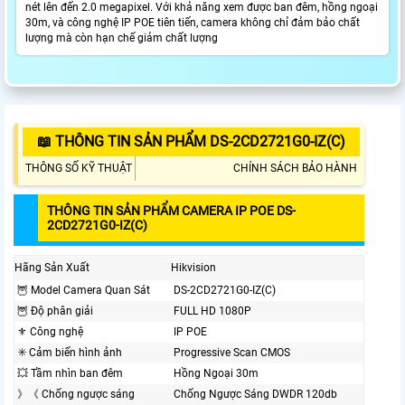
nét lên đến 2.0 megapixel. Với khả năng xem được ban đêm, hồng ngoại
30m, và công nghệ IP POE tiên tiến, camera không chỉ đảm bảo chất
lượng mà còn hạn chế giảm chất lượng
📖 THÔNG TIN SẢN PHẨM DS-2CD2721G0-IZ(C)
THÔNG SỐ KỸ THUẬT
CHÍNH SÁCH BẢO HÀNH
THÔNG TIN SẢN PHẨM CAMERA IP POE DS-
2CD2721G0-IZ(C)
Hãng Sản Xuất
Hikvision
🦉 Model Camera Quan Sát
DS-2CD2721G0-IZ(C)
🦉 Độ phân giải
FULL HD 1080P
⚜️ Công nghệ
IP POE
✳️ Cảm biến hình ảnh
Progressive Scan CMOS
💥 Tầm nhìn ban đêm
Hồng Ngoại 30m
》《 Chống ngược sáng
Chống Ngược Sáng DWDR 120db