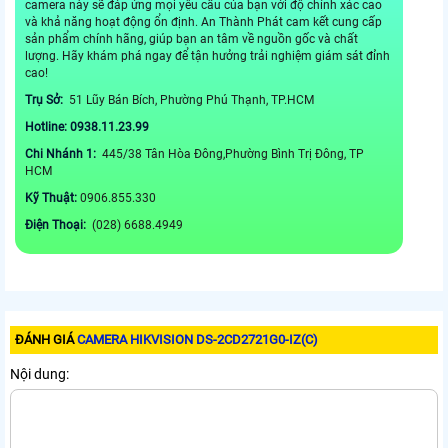
camera này sẽ đáp ứng mọi yêu cầu của bạn với độ chính xác cao
và khả năng hoạt động ổn định. An Thành Phát cam kết cung cấp
sản phẩm chính hãng, giúp bạn an tâm về nguồn gốc và chất
lượng. Hãy khám phá ngay để tận hưởng trải nghiệm giám sát đỉnh
cao!
Trụ Sở:
51 Lũy Bán Bích, Phường Phú Thạnh, TP.HCM
Hotline: 0938.11.23.99
Chi Nhánh 1:
445/38 Tân Hòa Đông,Phường Bình Trị Đông, TP
HCM
Kỹ Thuật:
0906.855.330
Điện Thoại:
(028) 6688.4949
ĐÁNH GIÁ
CAMERA HIKVISION DS-2CD2721G0-IZ(C)
Nội dung: