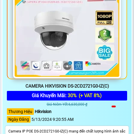
CAMERA HIKVISION DS-2CD2721G0-IZ(C)
Giá Khuyến Mãi:
30%
(+ VAT 8%)
Giá Niêm Yết:6,630,000 ₫
Thương Hiệu
Hikvision
Ngày Đăng
5/13/2024 9:20:55 AM
Camera IP POE DS-2CD2721G0-IZ(C) mang đến chất lượng hình ảnh sắc