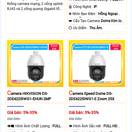
thống camera mạng, 2 cổng uplink
1080P .
🤖️ Công Nghệ :
IP.
RJ45 và 2 cổng quang Gigabit tốc
độ cao, Tổng công suất PoE 370W
❃ Nhìn Ban Đêm :
Hồng Ngoại
cấp nguồn nhiều thiết bị.
10m Hồng Ngoại SMD.
👑 Cấu Tạo Camera
Dome Kim loại
+ Nhựa.
️💮 Ưu Điểm :
Thu Âm.
C
C
Amera HIKVISION DS-
Amera Speed Dome DS-
2DE4225IWG1-EHUN 2MP
2DE4225IWG1-E Zoom 25X
Giá bán: 5%-35%
Giá bán: 5%-35%
Giá Gốc:
Giá Gốc:
👁️‍🗨 Hình Ành Chất Lượng :
FULL
👁 Hình Ảnh Sắc nét :
FULL HD
HD 1080P .
1080P .