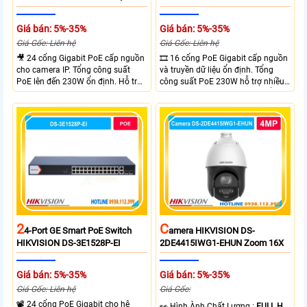
Giá bán: 5%-35%
Giá bán: 5%-35%
Giá Gốc: Liên hệ
Giá Gốc: Liên hệ
🎥 24 cổng Gigabit PoE cấp nguồn
🎞 16 cổng PoE Gigabit cấp nguồn
cho camera IP. Tổng công suất
và truyền dữ liệu ổn định. Tổng
PoE lên đến 230W ổn định. Hỗ trợ
công suất PoE 230W hỗ trợ nhiều
truyền PoE xa đến 300 mét. Băng
thiết bị cùng lúc. Tốc độ chuyển
thông chuyển mạch đạt 68 Gbps
mạch 68Gbps đảm bảo hiệu suất
mạnh mẽ.
cao ổn định. Hỗ trợ truyền PoE xa
lên đến 300m cho hệ thống
camera.
2
C
4-Port GE Smart PoE Switch
Amera HIKVISION DS-
HIKVISION DS-3E1528P-EI
2DE4415IWG1-EHUN Zoom 16X
Giá bán: 5%-35%
Giá bán: 5%-35%
Giá Gốc: Liên hệ
Giá Gốc:
📽 24 cổng PoE Gigabit cho hệ
️👀 Hình Ành Chất Lượng :
FULL HD