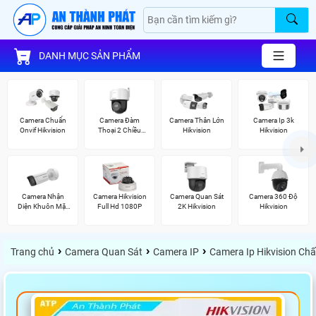
DANH MỤC SẢN PHẨM
Camera Chuẩn
Camera Đàm
Camera Thân Lớn
Camera Ip 3k
Onvif Hikvision
Thoại 2 Chiều
Hikvision
Hikvision
Hikvision
Camera Nhận
Camera Hikvision
Camera Quan Sát
Camera 360 Độ
Diện Khuôn Mặt
Full Hd 1080P
2K Hikvision
Hikvision
Hikvision
›
›
›
Trang chủ
Camera Quan Sát
Camera IP
Camera Ip Hikvision Ch