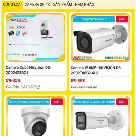
CÙNG LOẠI
CAMERA 2K 4K
SẢN PHẨM THAM KHẢO
Camera Cube Hikvision DS-
Camera IP 8MP HIKVISION DS-
2CD2423G2-I
2CD2T86G2-4I C
5%-35%
5%-35%
Giá Gốc: 2,810,000 ₫
Giá Gốc: Liên hệ