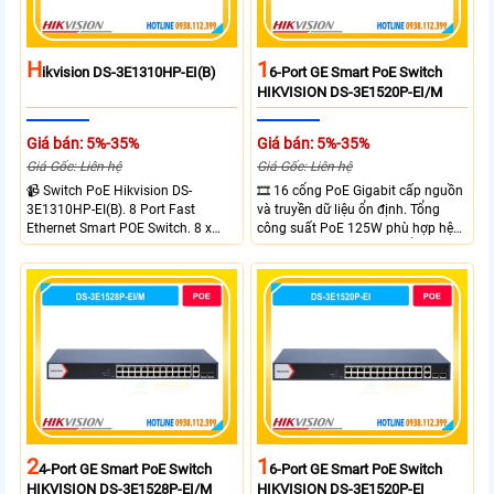
H
1
Ikvision DS-3E1310HP-EI(B)
6-Port GE Smart PoE Switch
HIKVISION DS-3E1520P-EI/M
Giá bán: 5%-35%
Giá bán: 5%-35%
Giá Gốc: Liên hệ
Giá Gốc: Liên hệ
📹 Switch PoE Hikvision DS-
🎞 16 cổng PoE Gigabit cấp nguồn
3E1310HP-EI(B). 8 Port Fast
và truyền dữ liệu ổn định. Tổng
Ethernet Smart POE Switch. 8 x
công suất PoE 125W phù hợp hệ
10/100M PoE Ports, 2 x Gigabit
thống camera IP vừa. 2 cổng RJ45
Uplink Ports.
Gigabit và 2 cổng quang SFP mở
rộng linh hoạt. Hỗ trợ truyền PoE
xa tối đa lên đến 300 mét.
2
1
4-Port GE Smart PoE Switch
6-Port GE Smart PoE Switch
HIKVISION DS-3E1528P-EI/M
HIKVISION DS-3E1520P-EI