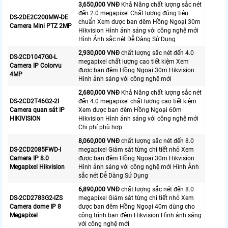
3,650,000 VNĐ
Khả Năng chất lượng sắc nét
đến 2.0 megapixel Chất lượng đúng tiêu
DS-2DE2C200MW-DE
chuẩn Xem được ban đêm Hồng Ngoại 30m
Camera Mini PTZ 2MP
Hikvision Hình ảnh sáng với công nghệ mới
Hình Ảnh sắc nét Dễ Dàng Sử Dụng
2,930,000 VNĐ
chất lượng sắc nét đến 4.0
DS-2CD1047G0-L
megapixel chất lượng cao tiết kiệm Xem
Camera IP Colorvu
được ban đêm Hồng Ngoại 30m Hikvision
4MP
Hình ảnh sáng với công nghệ mới
2,680,000 VNĐ
Khả Năng chất lượng sắc nét
DS-2CD2T46G2-2I
đến 4.0 megapixel chất lượng cao tiết kiệm
Camera quan sát IP
Xem được ban đêm Hồng Ngoại 60m
HIKIVISION
Hikvision Hình ảnh sáng với công nghệ mới
Chi phí phù hợp
8,060,000 VNĐ
chất lượng sắc nét đến 8.0
DS-2CD2085FWD-I
megapixel Giám sát từng chi tiết nhỏ Xem
Camera IP 8.0
được ban đêm Hồng Ngoại 30m Hikvision
Megapixel Hikvision
Hình ảnh sáng với công nghệ mới Hình Ảnh
sắc nét Dễ Dàng Sử Dụng
6,890,000 VNĐ
chất lượng sắc nét đến 8.0
DS-2CD2783G2-IZS
megapixel Giám sát từng chi tiết nhỏ Xem
Camera dome IP 8
được ban đêm Hồng Ngoại 40m dùng cho
Megapixel
công trình ban đêm Hikvision Hình ảnh sáng
với công nghệ mới