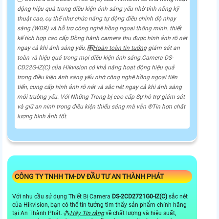
động hiệu quả trong điều kiện ánh sáng yếu nhờ tính năng kỹ
thuật cao, cụ thể như chức năng tự động điều chỉnh độ nhạy
sáng (WDR) và hỗ trợ công nghệ hồng ngoại thông minh. thiết
kế tích hợp cao cấp Đồng hành camera thu được hình ảnh rõ nét
ngay cả khi ánh sáng yếu, 🎛
Hoàn toàn tin tưởng
giám sát an
toàn và hiệu quả trong mọi điều kiện ánh sáng.Camera DS-
CD22G-IZ(C) của Hikvision có khả năng hoạt động hiệu quả
trong điều kiện ánh sáng yếu nhờ công nghệ hồng ngoại tiên
tiến, cung cấp hình ảnh rõ nét và sắc nét ngay cả khi ánh sáng
môi trường yếu. Với Những Trang bị cao cấp Sự hỗ trợ giám sát
và giữ an ninh trong điều kiện thiếu sáng mà vẫn ®️
Tin hơn
chất
lượng hình ảnh tốt.
CÔNG TY TNHH TM-DV ĐẦU TƯ AN THÀNH PHÁT
Với nhu cầu sử dụng Thiết Bị Camera
DS-2CD2721G0-IZ(C)
sắc nét
của Hikvision, bạn có thể tin tưởng tìm thấy sản phẩm chính hãng
tại An Thành Phát. ⁂
Hãy Tin rằng
về chất lượng và hiệu suất,