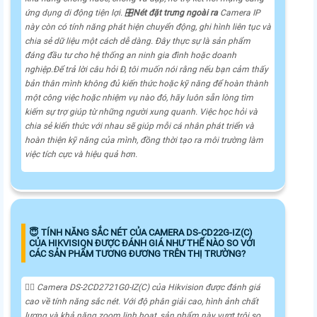
ứng dụng di động tiện lợi. 🎛
Nét đặt trưng ngoài ra
Camera IP
này còn có tính năng phát hiện chuyển động, ghi hình liên tục và
chia sẻ dữ liệu một cách dễ dàng. Đây thực sự là sản phẩm
đáng đầu tư cho hệ thống an ninh gia đình hoặc doanh
nghiệp.Để trả lời câu hỏi Đ, tôi muốn nói rằng nếu bạn cảm thấy
bản thân mình không đủ kiến thức hoặc kỹ năng để hoàn thành
một công việc hoặc nhiệm vụ nào đó, hãy luôn sẵn lòng tìm
kiếm sự trợ giúp từ những người xung quanh. Việc học hỏi và
chia sẻ kiến thức với nhau sẽ giúp mỗi cá nhân phát triển và
hoàn thiện kỹ năng của mình, đồng thời tạo ra môi trường làm
việc tích cực và hiệu quả hơn.
😇 TÍNH NĂNG SẮC NÉT CỦA CAMERA DS-CD22G-IZ(C)
CỦA HIKVISION ĐƯỢC ĐÁNH GIÁ NHƯ THẾ NÀO SO VỚI
CÁC SẢN PHẨM TƯƠNG ĐƯƠNG TRÊN THỊ TRƯỜNG?
🙆‍♀️ Camera DS-2CD2721G0-IZ(C) của Hikvision được đánh giá
cao về tính năng sắc nét. Với độ phân giải cao, hình ảnh chất
lượng và khả năng zoom linh hoạt, sản phẩm này vượt trội so