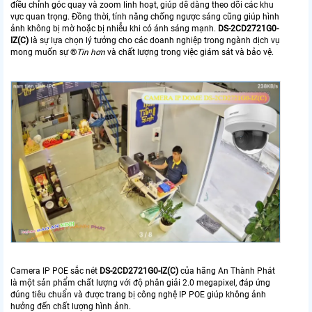
điều chỉnh góc quay và zoom linh hoạt, giúp dễ dàng theo dõi các khu
vực quan trọng. Đồng thời, tính năng chống ngược sáng cũng giúp hình
ảnh không bị mờ hoặc bị nhiễu khi có ánh sáng mạnh.
DS-2CD2721G0-
IZ(C)
là sự lựa chọn lý tưởng cho các doanh nghiệp trong ngành dịch vụ
mong muốn sự ®️
Tin hơn
và chất lượng trong việc giám sát và bảo vệ.
Camera IP POE sắc nét
DS-2CD2721G0-IZ(C)
của hãng An Thành Phát
là một sản phẩm chất lượng với độ phân giải 2.0 megapixel, đáp ứng
đúng tiêu chuẩn và được trang bị công nghệ IP POE giúp không ảnh
hưởng đến chất lượng hình ảnh.