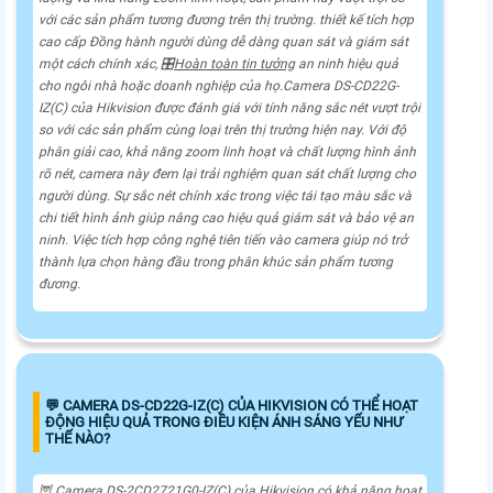
với các sản phẩm tương đương trên thị trường. thiết kế tích hợp
cao cấp Đồng hành người dùng dễ dàng quan sát và giám sát
một cách chính xác, 🎛
Hoàn toàn tin tưởng
an ninh hiệu quả
cho ngôi nhà hoặc doanh nghiệp của họ.Camera DS-CD22G-
IZ(C) của Hikvision được đánh giá với tính năng sắc nét vượt trội
so với các sản phẩm cùng loại trên thị trường hiện nay. Với độ
phân giải cao, khả năng zoom linh hoạt và chất lượng hình ảnh
rõ nét, camera này đem lại trải nghiệm quan sát chất lượng cho
người dùng. Sự sắc nét chính xác trong việc tái tạo màu sắc và
chi tiết hình ảnh giúp nâng cao hiệu quả giám sát và bảo vệ an
ninh. Việc tích hợp công nghệ tiên tiến vào camera giúp nó trở
thành lựa chọn hàng đầu trong phân khúc sản phẩm tương
đương.
️💬 CAMERA DS-CD22G-IZ(C) CỦA HIKVISION CÓ THỂ HOẠT
ĐỘNG HIỆU QUẢ TRONG ĐIỀU KIỆN ÁNH SÁNG YẾU NHƯ
THẾ NÀO?
🦉 Camera DS-2CD2721G0-IZ(C) của Hikvision có khả năng hoạt