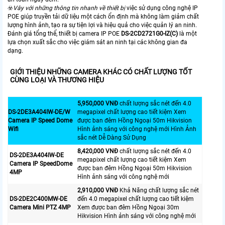
☣️
Vây với những thông tin nhanh về thiết bị
việc sử dụng công nghệ IP
POE giúp truyền tải dữ liệu một cách ổn định mà không làm giảm chất
lượng hình ảnh, tạo ra sự tiện lợi và hiệu quả cho việc quản lý an ninh.
Đánh giá tổng thể, thiết bị camera IP POE
DS-2CD2721G0-IZ(C)
là một
lựa chọn xuất sắc cho việc giám sát an ninh tại các không gian đa
dạng.
GIỚI THIỆU NHỮNG CAMERA KHÁC CÓ CHẤT LƯỢNG TỐT
CÙNG LOẠI VÀ THƯƠNG HIỆU
5,950,000 VNĐ
chất lượng sắc nét đến 4.0
DS-2DE3A404IW-DE/W
megapixel chất lượng cao tiết kiệm Xem
Camera IP Speed Dome
được ban đêm Hồng Ngoại 50m Hikvision
Wifi
Hình ảnh sáng với công nghệ mới Hình Ảnh
sắc nét Dễ Dàng Sử Dụng
8,420,000 VNĐ
chất lượng sắc nét đến 4.0
DS-2DE3A404IW-DE
megapixel chất lượng cao tiết kiệm Xem
Camera IP SpeedDome
được ban đêm Hồng Ngoại 50m Hikvision
4MP
Hình ảnh sáng với công nghệ mới
2,910,000 VNĐ
Khả Năng chất lượng sắc nét
DS-2DE2C400MW-DE
đến 4.0 megapixel chất lượng cao tiết kiệm
Camera Mini PTZ 4MP
Xem được ban đêm Hồng Ngoại 30m
Hikvision Hình ảnh sáng với công nghệ mới