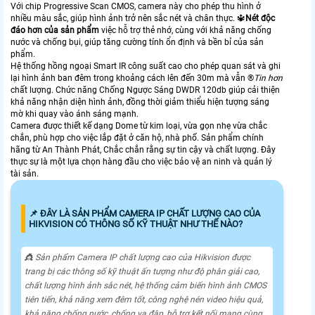
Với chip Progressive Scan CMOS, camera này cho phép thu hình ở
nhiều màu sắc, giúp hình ảnh trở nên sắc nét và chân thực. 🔱
Nét độc
đáo hơn của sản phẩm
việc hỗ trợ thẻ nhớ, cùng với khả năng chống
nước và chống bụi, giúp tăng cường tính ổn định và bền bỉ của sản
phẩm.
Hệ thống hồng ngoại Smart IR công suất cao cho phép quan sát và ghi
lại hình ảnh ban đêm trong khoảng cách lên đến 30m mà vẫn ®️
Tin hơn
chất lượng. Chức năng Chống Ngược Sáng DWDR 120db giúp cải thiện
khả năng nhận diện hình ảnh, đồng thời giảm thiểu hiện tượng sáng
mờ khi quay vào ánh sáng mạnh.
Camera được thiết kế dạng Dome từ kim loại, vừa gọn nhẹ vừa chắc
chắn, phù hợp cho việc lắp đặt ở căn hộ, nhà phố. Sản phẩm chính
hãng từ An Thành Phát, Chắc chắn rằng sự tin cậy và chất lượng. Đây
thực sự là một lựa chọn hàng đầu cho việc bảo vệ an ninh và quản lý
tài sản.
📌 ĐÂY LÀ SẢN PHẨM CAMERA IP CHẤT LƯỢNG CAO CỦA
HIKVISION CÓ THÔNG SỐ KỸ THUẬT NHƯ THẾ NÀO?
👸 Sản phẩm Camera IP chất lượng cao của Hikvision được
trang bị các thông số kỹ thuật ấn tượng như độ phân giải cao,
chất lượng hình ảnh sắc nét, hệ thống cảm biến hình ảnh CMOS
tiên tiến, khả năng xem đêm tốt, công nghệ nén video hiệu quả,
khả năng chống nước, chống va đập, hỗ trợ kết nối mạng cùng