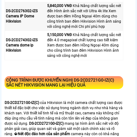
5,840,000 VNĐ
Khả Năng chất lượng sắc nét
DS-2CD2763G2-IZS
đến Hình ảnh sắc nét với Ultra 4k lite Xem
Camera IP Dome
được ban đêm Hồng Ngoại 40m dùng cho
Hikvision
công trình ban đêm Hikvision Hình ảnh sáng
với công nghệ mới Chi phí phù hợp
5,150,000 VNĐ
Khả Năng chất lượng sắc nét
DS-2CD2743G2-IZS
đến 4.0 megapixel chất lượng cao tiết kiệm
Camera dome ip
Xem được ban đêm Hồng Ngoại 40m dùng
Hikvision
cho công trình ban đêm Hikvision Hình ảnh
sáng với công nghệ mới
CÔNG TRÌNH ĐƯỢC KHUYẾN NGHỊ
DS-2CD2721G0-IZ(C)
SẮC NÉT HIKVISION MANG LẠI HIỆU QUẢ
DS-2CD2721G0-IZ(C)
của Hikvision là một camera chất lượng cao được
thiết kế đặc biệt cho việc sử dụng trong ngành dịch vụ như nhà hàng và
khách sạn. Với thiết kế tinh tế và mỹ thuật cao, camera này không chỉ
đáp ứng nhu cầu về tính năng mà còn tôn lên vẻ đẹp của không gian
được sử dụng.
DS-2CD2721G0-IZ(C)
mang lại hình ảnh sắc nét với độ
phân giải cao, giúp quan sát và giám sát một cách chính xác và rõ
ràng. 🔱
Nét độc đáo hơn của sản phẩm
camera này còn có khả năng