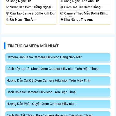
⚒ Công Nghệ :
IP.
⚛️ Công Nghệ Hình Ảnh :
IP.
💡 Video Ban Đêm :
Hồng Ngoại
🔴 Giám sát Ban Đêm :
Hồng
100m Hồng Ngoại SMD.
Ngoại 10m Hồng Ngoại SMD.
🕸️ Cấu Tạo Camera
Dome Kim loại
🎲 Camera Theo Mẫu
Dome Kim
+ Nhựa.
loại + Nhựa.
️💠 Ưu Điểm :
Thu Âm.
️🔔 Khả Năng :
Thu Âm.
TIN TỨC CAMERA MỚI NHẤT
Camera Dahua Và Camera Hikvision Hãng Nào Tốt?
Cách Lấy Lại Tài Khoản Xem Camera Hikvision Trên Điện Thoại
Hướng Dẫn Cài Đặt Xem Camera Hikvision Trên Máy Tính
Cách Chia Sẻ Camera Hikvision Trên Điện Thoại
Hướng Dẫn Phân Quyền Xem Camera Hikvision
Cách Bật Tắt Thông Báo Camera Hikvision Trên Điện Thoại