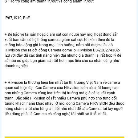
S : Hổ trọ cổng âm thanh in/out và cổng alarm in/out
IP67, IK10, PoE
+ Để bảo vệ tài sản hoặc giám sát con người hay mọi hoạt động sản
xuất bàn cần có hệ thống camera giám sát cực tốt kèm theo đó là
chống bảo động giả trong mọi tình huống, nắm bắt được điều đó
Hikvision cho ra đời dòng Camera dome ip Hikvision DS-2CD2743G2-
IZS với đầy đủ các tính năng hiện đại nhưng giá thành lại rất hợp lý để
sử hữu nó giúp bạn giám sát tốt hơn mục tiêu cho cá nhân cũng như
doanh nghiệp.
+ Hikvision là thương hiệu lớn nhất tại thị trường Việt Nam về camera
quan sát hiện đại. Các Camera của Hikvision luôn có chất lượng cao
hơn những Camera cùng loại trên thị trường mà giá cả lại rất cạnh
tranh. Đặc biệt Hikvision có rất nhiều Camera phù hợp cho từng đối
tượng khách hàng khác nhau. Ở mỗi dòng Camera HIKVISION đều được
hãng chăm chút cho từng chi tiết nhỏ nhất để các Camera tới tay người
tiêu dùng phải là Camera có công nghệ tốt nhất và ít lỗi nhất.