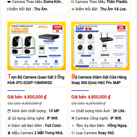
👑 Camera Theo Mẫu
Dome Kim
⛓ Camera Theo Mẫu
Thân Plastic.
loại + Nhựa.
️ƒ Điểm Nỗi Bật :
Thu Âm.
️☣️ Điểm Nỗi Bật :
Thu Âm Và Loa.
T
B
Rọn Bộ Camera Quan Sát 2 Ống
Ộ Camera Giám Sát Cửa Hàng
Kính IPC-S2XP-10M0WED
Xoay 360 Ezviz H6C Pro 3MP
Giá bán: 4,800,000 ₫
Giá bán: 4,800,000 ₫
Giá Gốc: 6,800,000 ₫
Giá Gốc: 6,200,000 ₫
🦉 Hình ảnh chất lượng :
10 MP.
️👀 Chất lượng hình Ảnh :
2K Lite .
🕉️ Sử dụng công nghệ :
IP Wifi.
⚒ Camera Công nghệ :
IP Wifi.
❈ Giám sát Ban Đêm :
Full Color
🔅 Tầm Xa Ban Đêm :
Hồng Ngoại
20m Có Màu Ban Ðêm.
10m Hồng Ngoại Smart IR.
🐜 Mẫu Camera
2 Mắt Trong Nhà.
💦 Loại Camera
Xoay 360.