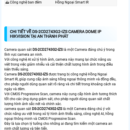
🌅 Công nghệ ban đêm
Hồng Ngoại Smart IR
CHI TIẾT VỀ DS-2CD2743G2-IZS CAMERA DOME IP
HIKVISION TẠI AN THÀNH PHÁT
Camera quan sát
DS-2CD2743G2-IZS
là một Camera đáng chú ý trong
lĩnh vực camera an ninh.
Với công nghệ AI xử lý hình ảnh, camera này mang lại chức năng ưu
việt trong việc giảm nhiễu và cải thiện chất lượng hình ảnh trong điều
kiện thiếu sáng.
Camera
DS-2CD2743G2-IZS
được trang bị công nghệ Hồng Ngoại
Smart IR, giúp cung cấp ánh sáng hồng ngoại thông minh và đồng đều,
cho phép người dùng quan sát rõ ràng và chi tiết trong khoảng cách xa
ngày và đêm.
Với CMOS Progressive Scan, camera này cung cấp hình ảnh tương thích
tốt cho các ứng dụng giám sát, cho phép người dùng quan sát chất
lượng hình ảnh sắc nét và chính xác.
camera quan sát
DS-2CD2743G2-IZS
là một Camera đáng chú ý với
chức năng ưu việt trong xử lý hình ảnh thiếu sáng, công nghệ AI, hồng
ngoại thông minh và CMOS Progressive Scan.
Đây là lựa chọn lý tưởng cho những ai đang tìm kiếm một camera an
ninh chất lượng và tiên tiến.