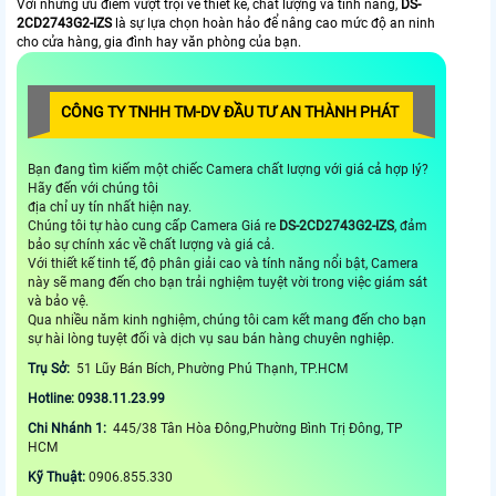
Với những ưu điểm vượt trội về thiết kế, chất lượng và tính năng,
DS-
2CD2743G2-IZS
là sự lựa chọn hoàn hảo để nâng cao mức độ an ninh
cho cửa hàng, gia đình hay văn phòng của bạn.
CÔNG TY TNHH TM-DV ĐẦU TƯ AN THÀNH PHÁT
Bạn đang tìm kiếm một chiếc Camera chất lượng với giá cả hợp lý?
Hãy đến với chúng tôi
địa chỉ uy tín nhất hiện nay.
Chúng tôi tự hào cung cấp Camera Giá re
DS-2CD2743G2-IZS
, đảm
bảo sự chính xác về chất lượng và giá cả.
Với thiết kế tinh tế, độ phân giải cao và tính năng nổi bật, Camera
này sẽ mang đến cho bạn trải nghiệm tuyệt vời trong việc giám sát
và bảo vệ.
Qua nhiều năm kinh nghiệm, chúng tôi cam kết mang đến cho bạn
sự hài lòng tuyệt đối và dịch vụ sau bán hàng chuyên nghiệp.
Trụ Sở:
51 Lũy Bán Bích, Phường Phú Thạnh, TP.HCM
Hotline: 0938.11.23.99
Chi Nhánh 1:
445/38 Tân Hòa Đông,Phường Bình Trị Đông, TP
HCM
Kỹ Thuật:
0906.855.330