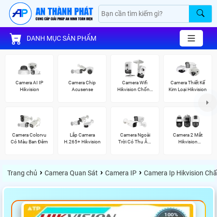
DANH MỤC SẢN PHẨM
Camera AI IP
Camera Chip
Camera Wifi
Camera Thiết Kế
Hikvision
Acusense
Hikvision Chống
Kim Loại Hikvision
Trộm
Camera Colorvu
Lắp Camera
Camera Ngoài
Camera 2 Mắt
Có Màu Ban Đêm
H.265+ Hikvision
Trời Có Thu Âm
Hikvision
Hik
(TandemVu)
›
›
›
Trang chủ
Camera Quan Sát
Camera IP
Camera Ip Hikvision Ch