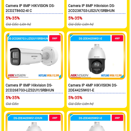
Camera IP 8MP HIKVISION DS-
Camera IP 8MP Hikvision DS-
2CD2T86G2-4I C
2CD2387G3-LIS2UY/SRBHUN
5%-35%
5%-35%
Giá Gốc: Liên hệ
Giá Gốc: Liên hệ
Camera IP 8MP Hikvision DS-
Camera IP 4MP HIKVISION DS-
2CD2687G3-LIZS2UY/SRBHUN
2DE4425IWG1-E
5%-35%
5%-35%
Giá Gốc:
Giá Gốc: Liên hệ