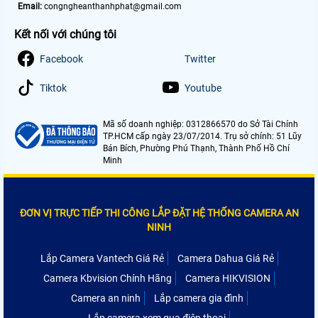
Email:
congngheanthanhphat@gmail.com
Kết nối với chúng tôi
Facebook
Twitter
Tiktok
Youtube
Mã số doanh nghiệp: 0312866570 do Sở Tài Chính
TP.HCM cấp ngày 23/07/2014. Trụ sở chính: 51 Lũy
Bán Bích, Phường Phú Thạnh, Thành Phố Hồ Chí
Minh
ĐƠN VỊ TRỰC TIẾP THI CÔNG LẮP ĐẶT HỆ THỐNG CAMERA AN
NINH
Lắp Camera Vantech Giá Rẻ
Camera Dahua Giá Rẻ
Camera Kbvision Chính Hãng
Camera HIKVISION
Camera an ninh
Lắp camera gia đình
Lắp camera xem qua điện thoại