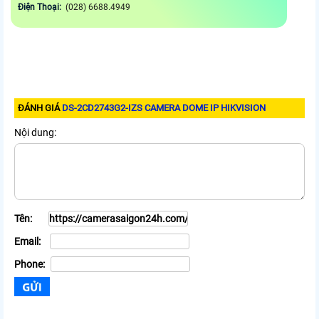
Điện Thoại:
(028) 6688.4949
ĐÁNH GIÁ
DS-2CD2743G2-IZS CAMERA DOME IP HIKVISION
Nội dung:
Tên:
Email:
Phone: