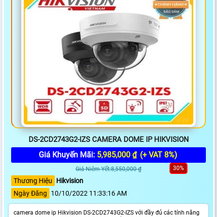
DS-2CD2743G2-IZS CAMERA DOME IP HIKVISION
Giá Khuyến Mãi:
5,985,000 ₫
(+ VAT 8%)
30%
Giá Niêm Yết:8,550,000 ₫
Thương Hiệu
Hikvision
Ngày Đăng
10/10/2022 11:33:16 AM
camera dome ip Hikvision DS-2CD2743G2-IZS với đầy đủ các tính năng