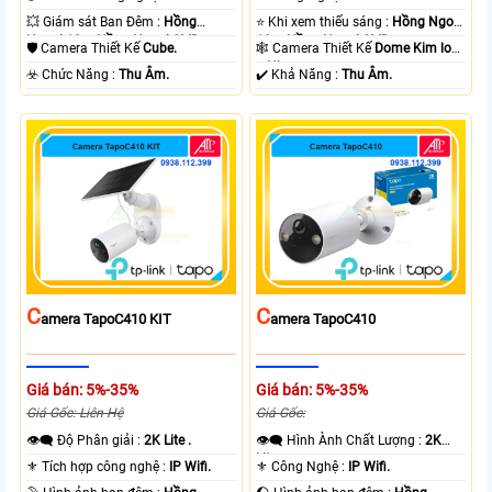
💥 Giám sát Ban Đêm :
Hồng
⭐ Khi xem thiếu sáng :
Hồng Ngoại
Ngoại 10m Hồng Ngoại SMD.
10m Hồng Ngoại SMD.
🛡 Camera Thiết Kế
Cube.
🕸️ Camera Thiết Kế
Dome Kim loại
+ Nhựa.
️☣️ Chức Năng :
Thu Âm.
️✔️ Khả Năng :
Thu Âm.
C
C
Amera TapoC410 KIT
Amera TapoC410
Giá bán: 5%-35%
Giá bán: 5%-35%
Giá Gốc: Liên Hệ
Giá Gốc:
👁️‍🗨 Độ Phân giải :
2K Lite .
👁️‍🗨 Hình Ành Chất Lượng :
2K
Lite .
⚜️ Tích hợp công nghệ :
IP Wifi.
⚜️ Công Nghệ :
IP Wifi.