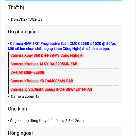
Thiết bị
• DS-2CD2743G2-IZS
Độ phân giải
• Camera 4MP 1/3″ Progressive Scan CMOS 2688 × 1520 @ 30fps
Một số lựa chọn chất lượng khác Công Nghệ AI dành cho bạn:
Camera Xoay 360 DH-P3B-PV Công Nghệ AI
Camera Kbvision AI KX-DAi2205MN-EAB
CA-UM480BP-0280B
Camera KBvision KX-DAi4005MN-EAB
Camera Ip Startlight Dahua IPC-HDBW4231FP-AS
• Camera zoom 4x
Ống kính
• Ống kính tự động thay đổi tiêu cự 2.8~12mm
Hồng ngoại