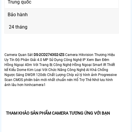
Trung quốc
Bảo hành
24 tháng
Camera Quan Sát
DS-2CD2743G2-IZS
Camera Hikvision Thương Hiệu
Uy Tín Độ Phân Giải 4.0 MP Sử Dụng Công Nghệ IP Xem Ban Đêm
Hồng Ngoại 40m Với Trang Bị Công Nghệ Hồng Ngoại Smart IR Thiết
kế Kiểu Dome Kim Loại Với Chức Năng Công Nghệ AI Khả Chống
Ngược Sáng DWDR 120db Chất Lượng Chíp xử lý hình ảnh Progressive
Scan CMOS phiên bản mới nhất chuẩn nén Hổ Trợ Thẻ Nhớ lưu hình
ảnh lâu hơn hinhcamera1
THAM KHẢO SẢN PHẨM CAMERA TƯƠNG ỨNG VỚI BẠN