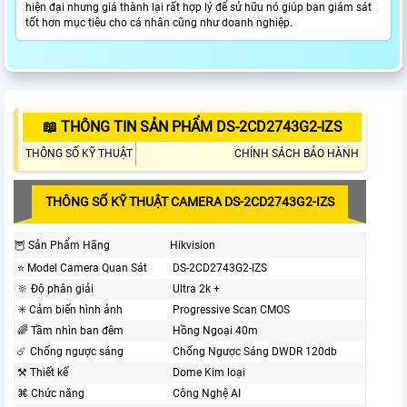
hiện đại nhưng giá thành lại rất hợp lý để sử hữu nó giúp bạn giám sát
tốt hơn mục tiêu cho cá nhân cũng như doanh nghiệp.
📖 THÔNG TIN SẢN PHẨM DS-2CD2743G2-IZS
THÔNG SỐ KỸ THUẬT
CHÍNH SÁCH BẢO HÀNH
THÔNG SỐ KỸ THUẬT CAMERA DS-2CD2743G2-IZS
🦉 Sản Phẩm Hãng
Hikvision
⭐ Model Camera Quan Sát
DS-2CD2743G2-IZS
🔆 Độ phân giải
Ultra 2k +
✳️ Cảm biến hình ảnh
Progressive Scan CMOS
🌈 Tầm nhìn ban đêm
Hồng Ngoại 40m
☄️ Chống ngược sáng
Chống Ngược Sáng DWDR 120db
⚒ Thiết kế
Dome Kim loại
⌘ Chức năng
Công Nghệ AI