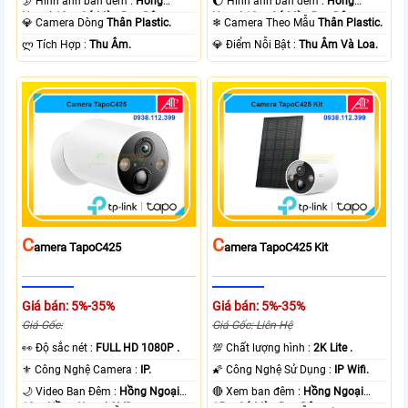
🌛 Hình ảnh ban đêm :
Hồng
🌔 Hình ảnh ban đêm :
Hồng
Ngoại 10m Có Màu Ban Ðêm.
Ngoại 10m Có Màu Ban Ðêm.
💎 Camera Dòng
Thân Plastic.
❄ Camera Theo Mẫu
Thân Plastic.
️ლ Tích Hợp :
Thu Âm.
️💎 Điểm Nỗi Bật :
Thu Âm Và Loa.
C
C
Amera TapoC425
Amera TapoC425 Kit
Giá bán: 5%-35%
Giá bán: 5%-35%
Giá Gốc:
Giá Gốc: Liên Hệ
️👀 Độ sắc nét :
FULL HD 1080P .
💯 Chất lượng hình :
2K Lite .
⚜️ Công Nghệ Camera :
IP.
🌠 Công Nghệ Sử Dụng :
IP Wifi.
🌙 Video Ban Đêm :
Hồng Ngoại
🔴 Xem ban đêm :
Hồng Ngoại
10m Hồng Ngoại SMD.
15m Có Màu Ban Ðêm.