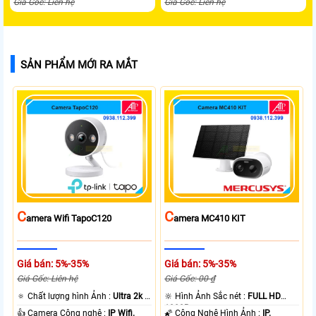
Giá Gốc: Liên hệ
Giá Gốc: Liên hệ
SẢN PHẨM MỚI RA MẮT
C
C
Amera Wifi TapoC120
Amera MC410 KIT
Giá bán: 5%-35%
Giá bán: 5%-35%
Giá Gốc: Liên hệ
Giá Gốc: 00 ₫
🔅 Chất lượng hình Ảnh :
Ultra 2k +
🔆 Hình Ảnh Sắc nét :
FULL HD
.
1080P .
👍 Camera Công nghệ :
IP Wifi.
🌠 Công Nghệ Hình Ảnh :
IP.