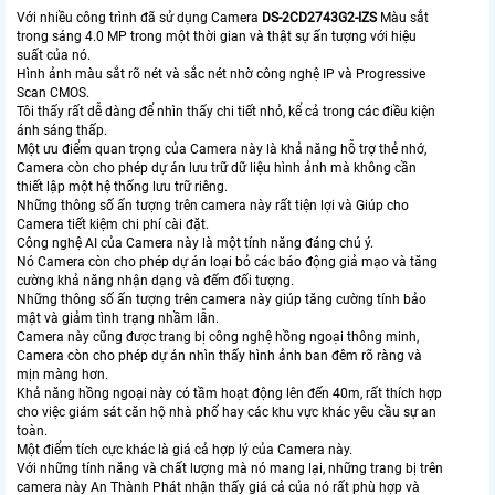
Với nhiều công trình đã sử dụng Camera
DS-2CD2743G2-IZS
Màu sắt
trong sáng 4.0 MP trong một thời gian và thật sự ấn tượng với hiệu
suất của nó.
Hình ảnh màu sắt rõ nét và sắc nét nhờ công nghệ IP và Progressive
Scan CMOS.
Tôi thấy rất dễ dàng để nhìn thấy chi tiết nhỏ, kể cả trong các điều kiện
ánh sáng thấp.
Một ưu điểm quan trọng của Camera này là khả năng hỗ trợ thẻ nhớ,
Camera còn cho phép dự án lưu trữ dữ liệu hình ảnh mà không cần
thiết lập một hệ thống lưu trữ riêng.
Những thông số ấn tượng trên camera này rất tiện lợi và Giúp cho
Camera tiết kiệm chi phí cài đặt.
Công nghệ AI của Camera này là một tính năng đáng chú ý.
Nó Camera còn cho phép dự án loại bỏ các báo động giả mạo và tăng
cường khả năng nhận dạng và đếm đối tượng.
Những thông số ấn tượng trên camera này giúp tăng cường tính bảo
mật và giảm tình trạng nhầm lẫn.
Camera này cũng được trang bị công nghệ hồng ngoại thông minh,
Camera còn cho phép dự án nhìn thấy hình ảnh ban đêm rõ ràng và
mịn màng hơn.
Khả năng hồng ngoại này có tầm hoạt động lên đến 40m, rất thích hợp
cho việc giám sát căn hộ nhà phố hay các khu vực khác yêu cầu sự an
toàn.
Một điểm tích cực khác là giá cả hợp lý của Camera này.
Với những tính năng và chất lượng mà nó mang lại, những trang bị trên
camera này An Thành Phát nhận thấy giá cả của nó rất phù hợp và