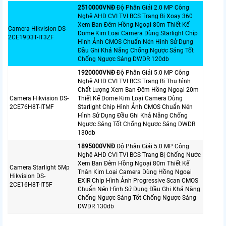
2510000VNÐ
Độ Phân Giải 2.0 MP Công
Nghệ AHD CVI TVI BCS Trang Bị Xoay 360
Xem Ban Đêm Hồng Ngoại 80m Thiết Kế
Camera Hikvision-DS-
Dome Kim Loại Camera Dùng Starlight Chip
2CE19D3T-IT3ZF
Hình Ảnh CMOS Chuẩn Nén Hình Sử Dụng
Đầu Ghi Khả Năng Chống Ngược Sáng Tốt
Chống Ngược Sáng DWDR 120db
1920000VNÐ
Độ Phân Giải 5.0 MP Công
Nghệ AHD CVI TVI BCS Trang Bị Thu hình
Chất Lượng Xem Ban Đêm Hồng Ngoại 20m
Camera Hikvision DS-
Thiết Kế Dome Kim Loại Camera Dùng
2CE76H8T-ITMF
Starlight Chip Hình Ảnh CMOS Chuẩn Nén
Hình Sử Dụng Đầu Ghi Khả Năng Chống
Ngược Sáng Tốt Chống Ngược Sáng DWDR
130db
1895000VNÐ
Độ Phân Giải 5.0 MP Công
Nghệ AHD CVI TVI BCS Trang Bị Chống Nước
Xem Ban Đêm Hồng Ngoại 80m Thiết Kế
Camera Starlight 5Mp
Thân Kim Loại Camera Dùng Hồng Ngoại
Hikvision DS-
EXIR Chip Hình Ảnh Progressive Scan CMOS
2CE16H8T-IT5F
Chuẩn Nén Hình Sử Dụng Đầu Ghi Khả Năng
Chống Ngược Sáng Tốt Chống Ngược Sáng
DWDR 130db