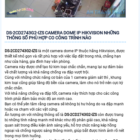
DS-2CD2743G2-IZS CAMERA DOME IP HIKVISION NHỮNG
THÔNG SỐ PHÙ HỢP CO CÔNG TRÌNH NÀO
DS-2CD2743G2-IZS
là một camera dome IP thuộc hãng Hikvision, được
thiết kế nhỏ gọn và rất phù hợp với việc lắp đặt trong nhà, chẳng hạn
như cửa hàng, gia đình hay văn phòng.
Camera này được chế tạo từ kim loại chắc chắn, mang lại sự đảm bảo
về chất lượng và khả năng chống va đập vượt trội.
Cùng với những chức năng cơ bản của 1 camera giám sát thì , khung
kim loại cũng giúp tăng độ bền của camera, làm cho nó trở nên cực kỳ
chắc chắn.
Với khả năng chống va đập tốt, camera này thích hợp cho các công
trình phải đảm bảo mức độ an ninh cao.
Bạn có thể yên tâm rằng camera sẽ không bị hư hỏng do va đập mạnh
hoặc va chạm với các vật cứng.
Ấn tượng ơn với những thông số là
DS-2CD2743G2-IZS
còn được trang
bị những tính năng mạnh mẽ khác như độ phân giải cao, khả năng
quan sát trong điều kiện ánh sáng yếu, hỗ trợ chức năng kép hồng
ngoại và chống ngược sáng thông minh, giúp bắt được hình ảnh rõ nét
trong mọi tình huống.