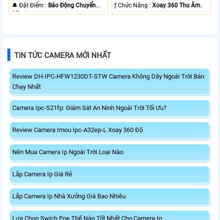
️🔔 Đặt Điểm :
Báo Động Chuyển
️ƒ Chức Năng :
Xoay 360 Thu Âm.
Động.
TIN TỨC CAMERA MỚI NHẤT
Review DH-IPC-HFW1230DT-STW Camera Không Dây Ngoài Trời Bán
Chạy Nhất
Camera Ipc-S21fp: Giám Sát An Ninh Ngoài Trời Tối Ưu?
Review Camera Imou Ipc-A32ep-L Xoay 360 Độ
Nên Mua Camera Ip Ngoài Trời Loại Nào
Lắp Camera Ip Giá Rẻ
Lắp Camera Ip Nhà Xưởng Giá Bao Nhiêu
Lựa Chọn Swich Poe Thế Nào Tốt Nhất Cho Camera Ip