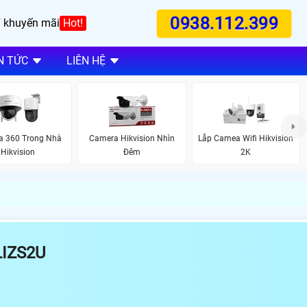
0938.112.399
 khuyến mãi
Hot!
N TỨC
LIÊN HỆ
a 360 Trong Nhà
Camera Hikvision Nhìn
Lắp Camea Wifi Hikvision
Hikvision
Đêm
2K
LIZS2U