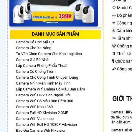
💠 Model 
️👀 Độ phân
⚜️ Công n
✳️ Cảm biế
DANH MỤC SẢN PHẨM
🔦 Tầm nh
Camera Có Đọc Mã QR
🕎 Chống 
Camera Cho Xe Nâng
♊ Thiết kế
Tư Vấn Chọn Camera Cho Kho Logistics
Camera Giá Rẻ Nhất
🎙 Chức nă
Lắp Camera Phòng Phẩu Thuật
🌠 Công n
Camera Có Chống Trộm
Camera Cho Công Trình Chuyên Dụng
Camera Nhìn Màn Hình Máy Tính
Lắp Camera Wifi Dahua Có Màu Ban Đêm
Camera Wifi Hikvision Ngoài Trời
GIỚI 
Camera Wifi Có Màu Ban Đêm 360
Camera Wifi Imou 360
Camera
HIKV
Camera Full HD Kbvision 2.0MP
đa tiêu cự 2
Camera Wifi Visioncop
lên đến 40m,
Camera Wifi Full HD 1080P Hikvision
Báo Giá Camera Wifi Hikvision
Camera sử dụ