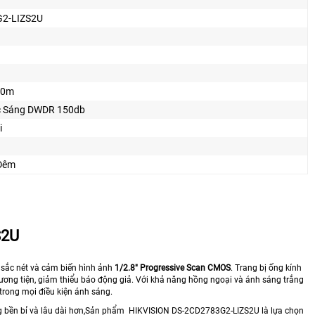
2-LIZS2U
40m
 Sáng DWDR 150db
i
Ðêm
S2U
P sắc nét và cảm biến hình ảnh
1/2.8" Progressive Scan CMOS
. Trang bị ống kính
ương tiện, giảm thiểu báo động giả. Với khả năng hồng ngoại và ánh sáng trắng
rong mọi điều kiện ánh sáng.
g bền bỉ và lâu dài hơn,Sản phẩm HIKVISION DS-2CD2783G2-LIZS2U là lựa chọn