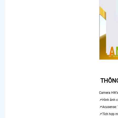
THÔNG
Camera HIKV
📌Hình ảnh c
📌Acusense: 
📌Tích hợp m