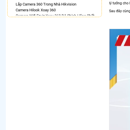
lý tưởng cho 
Lắp Camera 360 Trong Nhà Hikvision
Camera Hilook Xoay 360
Sau đây cùn
Camera Wifi Ezviz Xoay 360 Độ Chính Hãng Chất
Lượng Tốt
Camera Kbvision Xoay 360 Toàn Cảnh
Camera Ebitcam 360
Bán Camera Dahua Xoay 360 Độ
Camera Imou 360
LẮP CAMERA THEO NHU CẦU
Lắp Camera Văn Phòng Giá Rẻ
Lắp Camera Nhà Xưởng Giá Rẻ
Lắp Camera Gia Đình Giá Rẻ
Lắp Camera Kho Hàng Giá Rẻ
Lắp Camera Cửa Hàng Giá Rẻ
Lắp Camera Wifi Giá Rẻ Chính Hãng
Lắp Camera Công Trình Giá Rẻ
Camera 360 Giá Rẻ