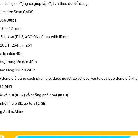
 tiêu cự có động cơ giúp lắp đặt và theo dõi dễ dàng
ogressive Scan CMOS
160@30fps
2.8 to 12 mm
05 Lux @ (F1.6, AGC ON), 0 Lux with IR on
.265, H.264+, H.264
i lên đến 40m
áng trắng lên đến 40m
ược sáng 120dB WDR
động giả bằng cách phân biệt được người, xe với các yếu tố gây báo động giả khác (
 3D DNR
c và bụi (IP67) và chống phá hoại (IK10)
 nhớ micro SD, up to 512 GB
ng Audio/Alarm