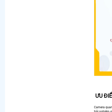
ƯU ĐI
Camera quan
trải nghiệm g