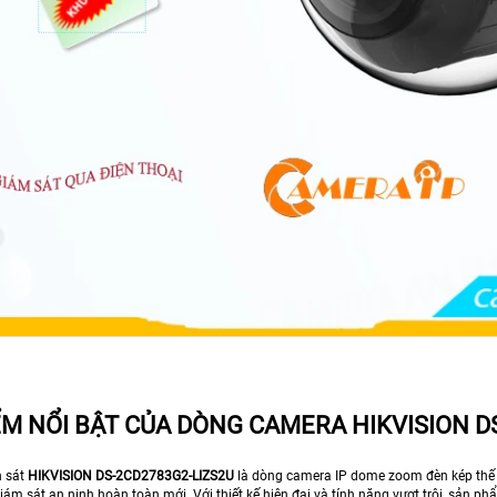
ỂM NỔI BẬT CỦA DÒNG CAMERA HIKVISION D
 sát
HIKVISION DS-2CD2783G2-LIZS2U
là dòng camera IP dome zoom đèn kép thế
iám sát an ninh hoàn toàn mới. Với thiết kế hiện đại và tính năng vượt trội, sản 