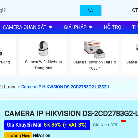
CT
CAMERA QUAN SÁT
GIẢI PHÁP
HỖ TRỢ
TI
Camera Wifi Hikvision
raking
Camera Hikvision Full Hd
Camer
Trong Nhà
1080P
›
hất Lượng
Camera IP HIKVISION DS-2CD2783G2-LIZS2U
CAMERA IP HIKVISION DS-2CD2783G2-
Giá Khuyến Mãi:
5%-35%
(+ VAT 8%)
Giá Niêm Yết:
Thương Hiệu
Hikvision