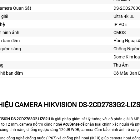
Camera Quan Sát
DS-2CD2783G
 giải
Ultra 4k 👍🏾
ghệ
IP POE
n hình ảnh
CMOS
ìn ban đêm
Hồng Ngoại 
ngược sáng
Chống Ngược
Dome Kim loạ
ng
Thu Âm
ghệ ban đêm
Có Màu Ban 
THIỆU CAMERA HIKVISION DS-2CD2783G2-LIZ
ISION DS-2CD2783G2-LIZS2U
là giải pháp giám sát lý tưởng với độ phân giải 8 M
.8 to 12 mm, camera hỗ trợ công nghệ
AcuSense
để phân loại chính xác người và ph
 cùng tính năng chống ngược sáng 120dB WDR, camera đảm bảo hình ảnh rõ ràng t
ng công nghệ chống nước (IP67) và chống phá hoại (IK10) giúp camera hoạt độn