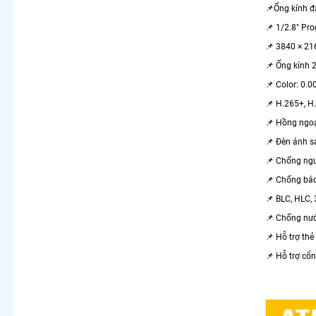
📌Ống kính đa
📌 1/2.8" Pr
📌 3840 × 2
📌 Ống kính 
📌 Color: 0.0
📌 H.265+, H
📌 Hồng ngoạ
📌 Đèn ánh s
📌 Chống ng
📌 Chống báo 
📌 BLC, HLC,
📌 Chống nướ
📌 Hỗ trợ thẻ
📌 Hỗ trợ cổ