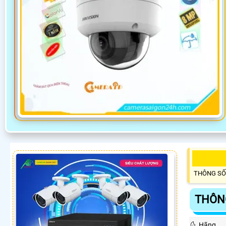
THÔNG SỐ
THÔNG
🌜 Hãng