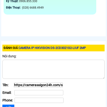
Kỹ Thuật:
0906.855.330
Điện Thoại:
(028) 6688.4949
ĐÁNH GIÁ
CAMERA IP HIKVISION DS-2CD3021G2-LIUF 2MP
Nội dung:
Tên:
Email:
Phone: