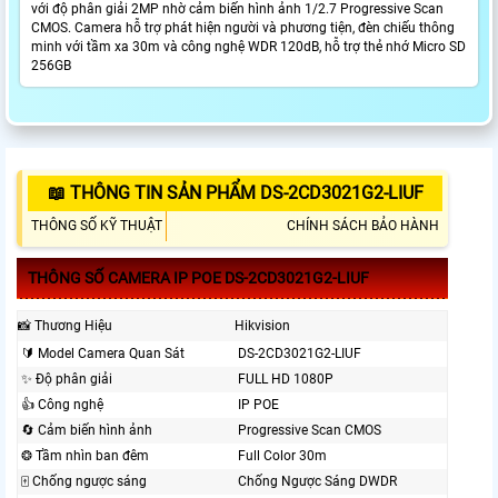
với độ phân giải 2MP nhờ cảm biến hình ảnh 1/2.7 Progressive Scan
CMOS. Camera hỗ trợ phát hiện người và phương tiện, đèn chiếu thông
minh với tầm xa 30m và công nghệ WDR 120dB, hỗ trợ thẻ nhớ Micro SD
256GB
📖 THÔNG TIN SẢN PHẨM DS-2CD3021G2-LIUF
THÔNG SỐ KỸ THUẬT
CHÍNH SÁCH BẢO HÀNH
THÔNG SỐ CAMERA IP POE DS-2CD3021G2-LIUF
📸 Thương Hiệu
Hikvision
🔰 Model Camera Quan Sát
DS-2CD3021G2-LIUF
✨ Độ phân giải
FULL HD 1080P
👍 Công nghệ
IP POE
🔄 Cảm biến hình ảnh
Progressive Scan CMOS
❂ Tầm nhìn ban đêm
Full Color 30m
🀄 Chống ngược sáng
Chống Ngược Sáng DWDR