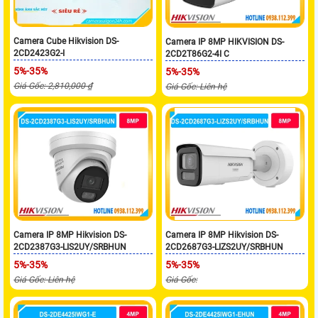
Camera Cube Hikvision DS-
Camera IP 8MP HIKVISION DS-
2CD2423G2-I
2CD2T86G2-4I C
5%-35%
5%-35%
Giá Gốc: 2,810,000 ₫
Giá Gốc: Liên hệ
Camera IP 8MP Hikvision DS-
Camera IP 8MP Hikvision DS-
2CD2387G3-LIS2UY/SRBHUN
2CD2687G3-LIZS2UY/SRBHUN
5%-35%
5%-35%
Giá Gốc: Liên hệ
Giá Gốc: