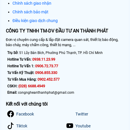
Chính sách giao nhận
Chính sách bảo mật
Điều kiện giao dịch chung
CÔNG TY TNHH TM-DV ĐẦU TƯ AN THÀNH PHÁT
Đơn vị chuyên cung cấp & lắp đặt camera quan sát, thiết bị báo động,
báo cháy, máy chấm công, thiết bị mạng, ...
Trụ Sở:
51 Lũy Bán Bích, Phường Phú Thạnh, TP. Hồ Chí Minh
0938.11.23.99
Hotline Tư Vấn:
0906.72.73.77
Hotline Tư Vấn 1:
0906.855.330
Tư Vấn Kỹ Thuật:
0902.452.577
Tư Vấn Mua Hàng:
(028) 6688.4949
CSKH:
Email:
congngheanthanhphat@gmail.com
Kết nối với chúng tôi
Facebook
Twitter
Tiktok
Youtube