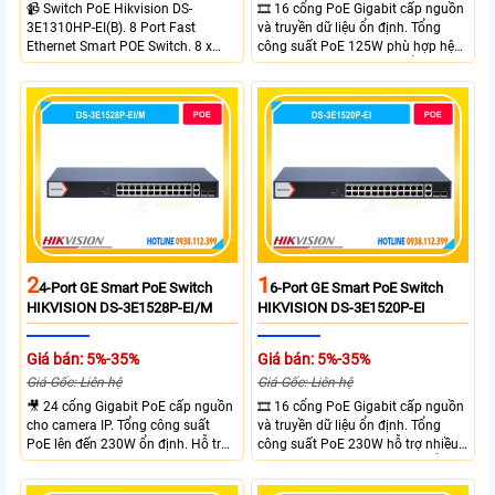
📹 Switch PoE Hikvision DS-
🎞 16 cổng PoE Gigabit cấp nguồn
3E1310HP-EI(B). 8 Port Fast
và truyền dữ liệu ổn định. Tổng
Ethernet Smart POE Switch. 8 x
công suất PoE 125W phù hợp hệ
10/100M PoE Ports, 2 x Gigabit
thống camera IP vừa. 2 cổng RJ45
Uplink Ports.
Gigabit và 2 cổng quang SFP mở
rộng linh hoạt. Hỗ trợ truyền PoE
xa tối đa lên đến 300 mét.
2
1
4-Port GE Smart PoE Switch
6-Port GE Smart PoE Switch
HIKVISION DS-3E1528P-EI/M
HIKVISION DS-3E1520P-EI
Giá bán: 5%-35%
Giá bán: 5%-35%
Giá Gốc: Liên hệ
Giá Gốc: Liên hệ
🎥 24 cổng Gigabit PoE cấp nguồn
🎞 16 cổng PoE Gigabit cấp nguồn
cho camera IP. Tổng công suất
và truyền dữ liệu ổn định. Tổng
PoE lên đến 230W ổn định. Hỗ trợ
công suất PoE 230W hỗ trợ nhiều
truyền PoE xa đến 300 mét. Băng
thiết bị cùng lúc. Tốc độ chuyển
thông chuyển mạch đạt 68 Gbps
mạch 68Gbps đảm bảo hiệu suất