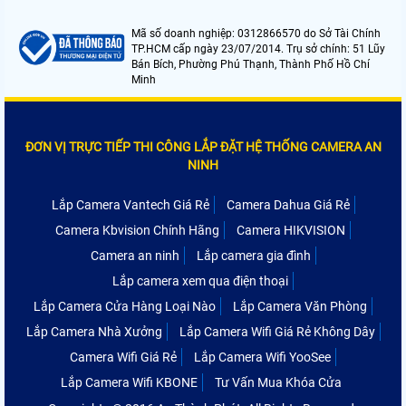
Mã số doanh nghiệp: 0312866570 do Sở Tài Chính
TP.HCM cấp ngày 23/07/2014. Trụ sở chính: 51 Lũy
Bán Bích, Phường Phú Thạnh, Thành Phố Hồ Chí
Minh
ĐƠN VỊ TRỰC TIẾP THI CÔNG LẮP ĐẶT HỆ THỐNG CAMERA AN
NINH
Lắp Camera Vantech Giá Rẻ
Camera Dahua Giá Rẻ
Camera Kbvision Chính Hãng
Camera HIKVISION
Camera an ninh
Lắp camera gia đình
Lắp camera xem qua điện thoại
Lắp Camera Cửa Hàng Loại Nào
Lắp Camera Văn Phòng
Lắp Camera Nhà Xưởng
Lắp Camera Wifi Giá Rẻ Không Dây
Camera Wifi Giá Rẻ
Lắp Camera Wifi YooSee
Lắp Camera Wifi KBONE
Tư Vấn Mua Khóa Cửa