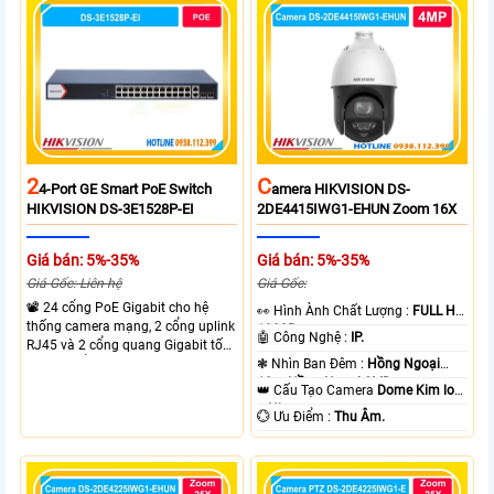
mạnh mẽ.
cao ổn định. Hỗ trợ truyền PoE xa
lên đến 300m cho hệ thống
camera.
2
C
4-Port GE Smart PoE Switch
Amera HIKVISION DS-
HIKVISION DS-3E1528P-EI
2DE4415IWG1-EHUN Zoom 16X
Giá bán: 5%-35%
Giá bán: 5%-35%
Giá Gốc: Liên hệ
Giá Gốc:
📽 24 cổng PoE Gigabit cho hệ
️👀 Hình Ành Chất Lượng :
FULL HD
thống camera mạng, 2 cổng uplink
1080P .
🤖️ Công Nghệ :
IP.
RJ45 và 2 cổng quang Gigabit tốc
độ cao, Tổng công suất PoE 370W
❃ Nhìn Ban Đêm :
Hồng Ngoại
cấp nguồn nhiều thiết bị.
10m Hồng Ngoại SMD.
👑 Cấu Tạo Camera
Dome Kim loại
+ Nhựa.
️💮 Ưu Điểm :
Thu Âm.