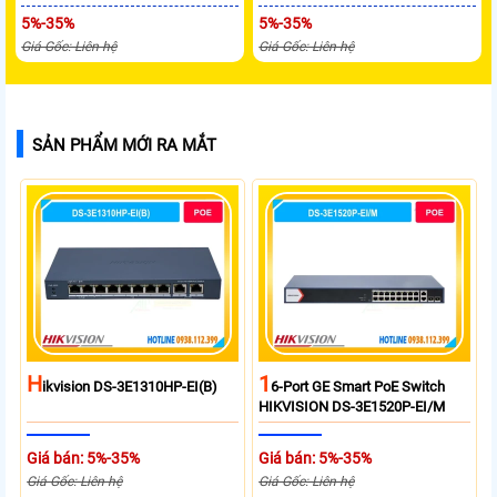
5%-35%
5%-35%
Giá Gốc: Liên hệ
Giá Gốc: Liên hệ
SẢN PHẨM MỚI RA MẮT
H
1
Ikvision DS-3E1310HP-EI(B)
6-Port GE Smart PoE Switch
HIKVISION DS-3E1520P-EI/M
Giá bán: 5%-35%
Giá bán: 5%-35%
Giá Gốc: Liên hệ
Giá Gốc: Liên hệ