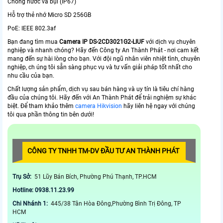
Chống nước và bụi (IP67)
Hỗ trợ thẻ nhớ Micro SD 256GB
PoE: IEEE 802.3af
Bạn đang tìm mua
Camera IP DS-2CD3021G2-LIUF
với dịch vụ chuyên
nghiệp và nhanh chóng? Hãy đến Công ty An Thành Phát - nơi cam kết
mang đến sự hài lòng cho bạn. Với đội ngũ nhân viên nhiệt tình, chuyên
nghiệp, ch úng tôi sẵn sàng phục vụ và tư vấn giải pháp tốt nhất cho
nhu cầu của bạn.
Chất lượng sản phẩm, dịch vụ sau bán hàng và uy tín là tiêu chí hàng
đầu của chúng tôi. Hãy đến với An Thành Phát để trải nghiệm sự khác
biệt. Để tham khảo thêm
camera Hikvision
hãy liên hệ ngay với chúng
tôi qua phần thông tin bên dưới!
CÔNG TY TNHH TM-DV ĐẦU TƯ AN THÀNH PHÁT
Trụ Sở:
51 Lũy Bán Bích, Phường Phú Thạnh, TP.HCM
Hotline: 0938.11.23.99
Chi Nhánh 1:
445/38 Tân Hòa Đông,Phường Bình Trị Đông, TP
HCM