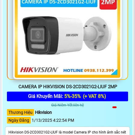
CAMERA IP HIKVISION DS-2CD3021G2-LIUF 2MP
Giá Khuyến Mãi:
5%-35%
(+ VAT 8%)
Giá Niêm Yết:liên hệ
Thương Hiệu
Hikvision
Ngày Đăng
1/13/2025 4:22:54 PM
Hikvision DS-2CD3021G2-LIUF là model Camera IP cho hình ảnh sắc nét