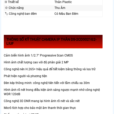
⛓ Thiết kế
Thân Plastic
💠 Chức năng
Thu Âm
🏷 Công nghệ ban đêm
Có Màu Ban Ðêm
THÔNG SỐ KỸ THUẬT CAMERA IP THÂN DS-2CD3021G2-
LIUF
Cảm biến hình ảnh 1/2.7" Progressive Scan CMOS
Hình ảnh chất lượng cao với độ phân giải 2 MP
Công nghệ nén H.265+ hiệu quả để tiết kiệm băng thông và lưu trữ
Phát hiện người và phương tiện
Đèn kép thông minh: công nghệ tiên tiến với tầm chiếu xa 30m
Hình ảnh rõ nét trong điều kiện ánh sáng ngược mạnh nhờ công nghệ
WDR 120dB
Công nghệ 3D DNR mang lại hình ảnh rõ nét và sắc nét
Micrô tích hợp cho bảo mật âm thanh thời gian thực