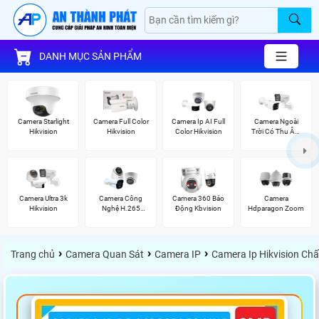
DANH MỤC SẢN PHẨM
Camera Starlight
Camera Full Color
Camera Ip AI Full
Camera Ngoài
Hikvision
Hikvision
Color Hikvision
Trời Có Thu Âm
Hik
Camera Ultra 3k
Camera Công
Camera 360 Báo
Camera
Hikvision
Nghệ H.265
Động Kbvision
Hdparagon Zoom
Hikvision
›
›
›
Trang chủ
Camera Quan Sát
Camera IP
Camera Ip Hikvision Ch