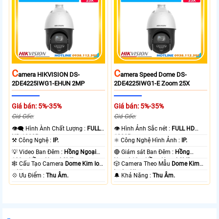
C
C
Amera HIKVISION DS-
Amera Speed Dome DS-
2DE4225IWG1-EHUN 2MP
2DE4225IWG1-E Zoom 25X
Giá bán: 5%-35%
Giá bán: 5%-35%
Giá Gốc:
Giá Gốc:
👁️‍🗨 Hình Ành Chất Lượng :
FULL
👁 Hình Ảnh Sắc nét :
FULL HD
HD 1080P .
1080P .
⚒ Công Nghệ :
IP.
⚛️ Công Nghệ Hình Ảnh :
IP.
💡 Video Ban Đêm :
Hồng Ngoại
🔴 Giám sát Ban Đêm :
Hồng
100m Hồng Ngoại SMD.
Ngoại 10m Hồng Ngoại SMD.
🕸️ Cấu Tạo Camera
Dome Kim loại
🎲 Camera Theo Mẫu
Dome Kim
+ Nhựa.
loại + Nhựa.
️💠 Ưu Điểm :
Thu Âm.
️🔔 Khả Năng :
Thu Âm.