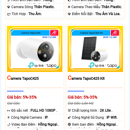
Ngoại 10m Có Màu Ban Ðêm.
Ngoại 10m Có Màu Ban Ðêm.
💎 Camera Dòng
Thân Plastic.
❄ Camera Theo Mẫu
Thân Plastic.
️ლ Tích Hợp :
Thu Âm.
️💎 Điểm Nỗi Bật :
Thu Âm Và Loa.
C
C
Amera TapoC425
Amera TapoC425 Kit
Giá bán: 5%-35%
Giá bán: 5%-35%
Giá Gốc:
Giá Gốc: Liên Hệ
️👀 Độ sắc nét :
FULL HD 1080P .
💯 Chất lượng hình :
2K Lite .
⚜️ Công Nghệ Camera :
IP.
🌠 Công Nghệ Sử Dụng :
IP Wifi.
🌙 Video Ban Đêm :
Hồng Ngoại
🔴 Xem ban đêm :
Hồng Ngoại
10m Hồng Ngoại SMD.
15m Có Màu Ban Ðêm.