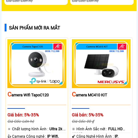
Giá Gốc: Liên hệ
Giá Gốc: Liên hệ
SẢN PHẨM MỚI RA MẮT
C
C
Amera Wifi TapoC120
Amera MC410 KIT
Giá bán: 5%-35%
Giá bán: 5%-35%
Giá Gốc: Liên hệ
Giá Gốc: 00 ₫
🔅 Chất lượng hình Ảnh :
Ultra 2k +
🔆 Hình Ảnh Sắc nét :
FULL HD
.
1080P .
👍 Camera Công nghệ :
IP Wifi.
🌠 Công Nghệ Hình Ảnh :
IP.