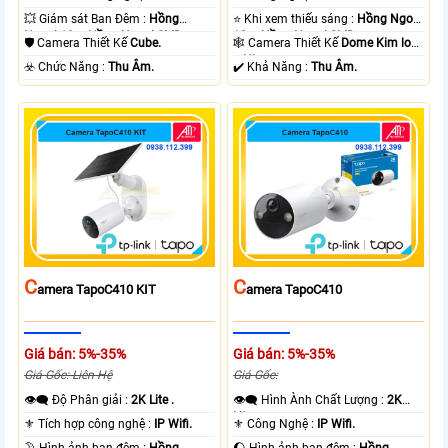
💥 Giám sát Ban Đêm :
Hồng
⭐ Khi xem thiếu sáng :
Hồng Ngoại
Ngoại 10m Hồng Ngoại SMD.
10m Hồng Ngoại SMD.
🛡 Camera Thiết Kế
Cube.
🕸️ Camera Thiết Kế
Dome Kim loại
+ Nhựa.
️☣️ Chức Năng :
Thu Âm.
️✔️ Khả Năng :
Thu Âm.
C
C
Amera TapoC410 KIT
Amera TapoC410
Giá bán: 5%-35%
Giá bán: 5%-35%
Giá Gốc: Liên Hệ
Giá Gốc:
👁️‍🗨 Độ Phân giải :
2K Lite .
👁️‍🗨 Hình Ành Chất Lượng :
2K
Lite .
⚜️ Tích hợp công nghệ :
IP Wifi.
⚜️ Công Nghệ :
IP Wifi.
🌛 Hình ảnh ban đêm :
Hồng
🌔 Hình ảnh ban đêm :
Hồng