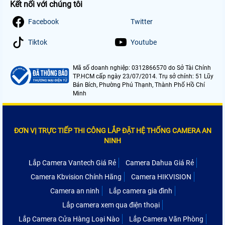
Kết nối với chúng tôi
Facebook
Twitter
Tiktok
Youtube
Mã số doanh nghiệp: 0312866570 do Sở Tài Chính
TP.HCM cấp ngày 23/07/2014. Trụ sở chính: 51 Lũy
Bán Bích, Phường Phú Thạnh, Thành Phố Hồ Chí
Minh
ĐƠN VỊ TRỰC TIẾP THI CÔNG LẮP ĐẶT HỆ THỐNG CAMERA AN
NINH
Lắp Camera Vantech Giá Rẻ
Camera Dahua Giá Rẻ
Camera Kbvision Chính Hãng
Camera HIKVISION
Camera an ninh
Lắp camera gia đình
Lắp camera xem qua điện thoại
Lắp Camera Cửa Hàng Loại Nào
Lắp Camera Văn Phòng