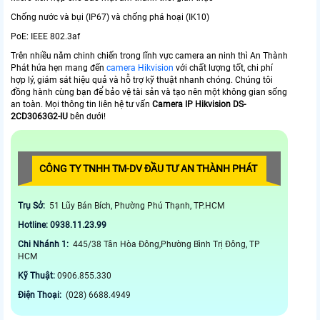
Chống nước và bụi (IP67) và chống phá hoại (IK10)
PoE: IEEE 802.3af
Trên nhiều năm chinh chiến trong lĩnh vực camera an ninh thì An Thành
Phát hứa hẹn mang đến
camera Hikvision
với chất lượng tốt, chi phí
hợp lý, giám sát hiệu quả và hỗ trợ kỹ thuật nhanh chóng. Chúng tôi
đồng hành cùng bạn để bảo vệ tài sản và tạo nên một không gian sống
an toàn. Mọi thông tin liên hệ tư vấn
Camera IP Hikvision DS-
2CD3063G2-IU
bên dưới!
CÔNG TY TNHH TM-DV ĐẦU TƯ AN THÀNH PHÁT
Trụ Sở:
51 Lũy Bán Bích, Phường Phú Thạnh, TP.HCM
Hotline: 0938.11.23.99
Chi Nhánh 1:
445/38 Tân Hòa Đông,Phường Bình Trị Đông, TP
HCM
Kỹ Thuật:
0906.855.330
Điện Thoại:
(028) 6688.4949