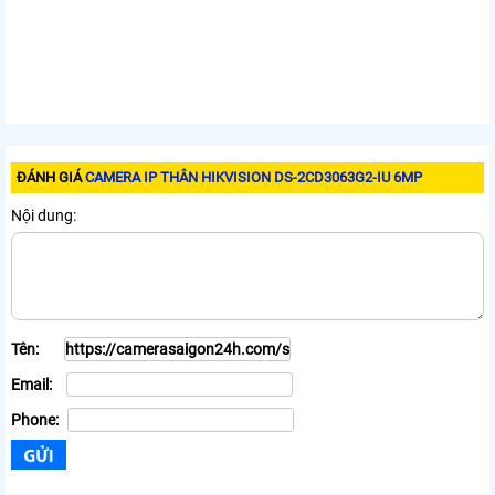
ĐÁNH GIÁ
CAMERA IP THÂN HIKVISION DS-2CD3063G2-IU 6MP
Nội dung:
Tên:
Email:
Phone: