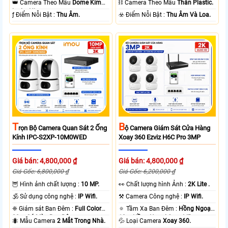
👑 Camera Theo Mẫu
Dome Kim
⛓ Camera Theo Mẫu
Thân Plastic.
loại + Nhựa.
️ƒ Điểm Nỗi Bật :
Thu Âm.
️☣️ Điểm Nỗi Bật :
Thu Âm Và Loa.
T
B
Rọn Bộ Camera Quan Sát 2 Ống
Ộ Camera Giám Sát Cửa Hàng
Kính IPC-S2XP-10M0WED
Xoay 360 Ezviz H6C Pro 3MP
Giá bán: 4,800,000 ₫
Giá bán: 4,800,000 ₫
Giá Gốc: 6,800,000 ₫
Giá Gốc: 6,200,000 ₫
🦉 Hình ảnh chất lượng :
10 MP.
️👀 Chất lượng hình Ảnh :
2K Lite .
🕉️ Sử dụng công nghệ :
IP Wifi.
⚒ Camera Công nghệ :
IP Wifi.
❈ Giám sát Ban Đêm :
Full Color
🔅 Tầm Xa Ban Đêm :
Hồng Ngoại
20m Có Màu Ban Ðêm.
10m Hồng Ngoại Smart IR.
🐜 Mẫu Camera
2 Mắt Trong Nhà.
💦 Loại Camera
Xoay 360.