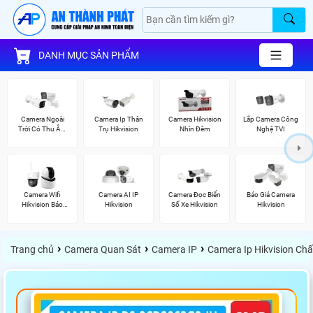
DANH MỤC SẢN PHẨM
Camera Ngoài
Camera Ip Thân
Camera Hikvision
Lắp Camera Công
Trời Có Thu Âm
Trụ Hikvision
Nhìn Đêm
Nghệ TVI
Hik
Camera Wifi
Camera AI IP
Camera Đọc Biển
Báo Giá Camera
Hikvision Báo
Hikvision
Số Xe Hikvision
Hikvision
Động
›
›
›
Trang chủ
Camera Quan Sát
Camera IP
Camera Ip Hikvision Ch