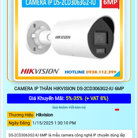
CAMERA IP THÂN HIKVISION DS-2CD3063G2-IU 6MP
Giá Khuyến Mãi:
5%-35%
(+ VAT 8%)
Giá Niêm Yết:liên hệ
Thương Hiệu
Hikvision
Ngày Đăng
1/15/2025 1:30:10 PM
DS-2CD3063G2-IU 6MP là mẫu camera công nghệ IP chuyên dùng lắp