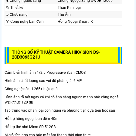
✱ Chống ngược sáng
Chống Ngược Sáng DWDR 120db
🔩 Thiết kế
Thân Kim loại
➲ Chức năng
Thu Âm
️🏅️ Công nghệ ban đêm
Hồng Ngoại Smart IR
THÔNG SỐ KỸ THUẬT CAMERA HIKVISION DS-
2CD3063G2-IU
Cảm biến hình ảnh 1/2.5 Progressive Scan CMOS
Hình ảnh chất lượng cao với độ phân giải 6 MP
Công nghệ nén H.265+ hiệu quả
Hình ảnh rõ nét ngay cả khi có ánh sáng ngược mạnh nhờ công nghệ
WDR thực 120 dB
Tập trung vào phân loại con người và phương tiện dựa trên học sâu
Hỗ trợ hồng ngoại ban đêm 40m
Hỗ trợ thẻ nhớ Micro SD 512GB
Micrô tích hợp cho bảo mật âm thanh thời gian thực