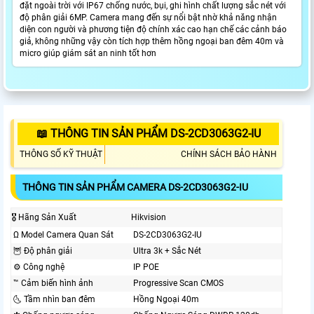
đặt ngoài trời với IP67 chống nước, bụi, ghi hình chất lượng sắc nét với
độ phân giải 6MP. Camera mang đến sự nổi bật nhờ khả năng nhận
diện con người và phương tiện độ chính xác cao hạn chế các cảnh báo
giả, không những vậy còn tích hợp thêm hồng ngoại ban đêm 40m và
micro giúp giám sát an ninh tốt hơn
📖 THÔNG TIN SẢN PHẨM DS-2CD3063G2-IU
THÔNG SỐ KỸ THUẬT
CHÍNH SÁCH BẢO HÀNH
THÔNG TIN SẢN PHẨM CAMERA DS-2CD3063G2-IU
🎖️ Hãng Sản Xuất
Hikvision
Ω Model Camera Quan Sát
DS-2CD3063G2-IU
🦉 Độ phân giải
Ultra 3k + Sắc Nét
⚙ Công nghệ
IP POE
™️ Cảm biến hình ảnh
Progressive Scan CMOS
🌜 Tầm nhìn ban đêm
Hồng Ngoại 40m