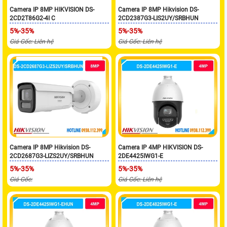
Camera IP 8MP HIKVISION DS-
Camera IP 8MP Hikvision DS-
2CD2T86G2-4I C
2CD2387G3-LIS2UY/SRBHUN
5%-35%
5%-35%
Giá Gốc: Liên hệ
Giá Gốc: Liên hệ
Camera IP 8MP Hikvision DS-
Camera IP 4MP HIKVISION DS-
2CD2687G3-LIZS2UY/SRBHUN
2DE4425IWG1-E
5%-35%
5%-35%
Giá Gốc:
Giá Gốc: Liên hệ