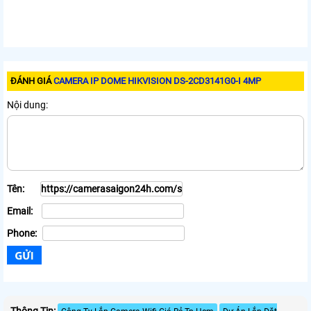
ĐÁNH GIÁ
CAMERA IP DOME HIKVISION DS-2CD3141G0-I 4MP
Nội dung:
Tên:
Email:
Phone:
Thông Tin: