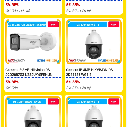
5%-35%
5%-35%
Giá Gốc: Liên hệ
Giá Gốc: Liên hệ
Camera IP 8MP Hikvision DS-
Camera IP 4MP HIKVISION DS-
2CD2687G3-LIZS2UY/SRBHUN
2DE4425IWG1-E
5%-35%
5%-35%
Giá Gốc:
Giá Gốc: Liên hệ