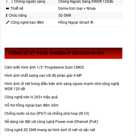
》《 Chống ngược sáng
Chống Ngược Sáng DWDR 120db
👑 Thiết kế
Dome Kim loại + Nhựa
₤ Chức năng
3D DNR
🖍 Công nghệ ban đêm
Hồng Ngoại Smart IR
THÔNG SỐ KỸ THUẬT CAMERA IP DS-2CD3141G0-I
Cảm biến hình ảnh 1/3" Progressive Scan CMOS
Hình ảnh chất lượng cao với độ phân giải 4 MP
Hình ảnh rõ nét trong điều kiện ánh sáng ngược mạnh nhờ công nghệ
WDR 120 dB
Công nghệ nén H.265+ hiệu quả
Hỗ trợ hồng ngoại ban đêm 30m
Chống nước và bụi (IP67) và chống phá hoại (IK10)
Dễ dàng cài đặt với công nghệ Power over Ethernet (PoE)
Công nghệ 3D DNR mang lại hình ảnh rõ nét và sắc nét