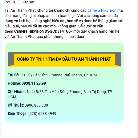
PoE: IEEE 802.3af
Tại An Thành Phát, chúng tôi không chỉ cung cấp
camera Hikvision
mà
còn mang đến giải pháp an ninh toàn diện. Với các dòng camera đa
dạng và tích hợp công nghệ hiện đại, bạn sẽ có được hệ thống giám sát
hiệu quả, bảo vệ tối ưu cho mọi không gian. Để được tư vấn
thêm
Camera Hikvision DS-2CD3141G0-I
mời quý khách hàng liên hệ
với An Thành Phát qua phần thông tin bên dưới
CÔNG TY TNHH TM-DV ĐẦU TƯ AN THÀNH PHÁT
Trụ Sở:
51 Lũy Bán Bích, Phường Phú Thạnh, TP.HCM
Hotline: 0938.11.23.99
Chi Nhánh 1:
445/38 Tân Hòa Đông,Phường Bình Trị Đông, TP
HCM
Kỹ Thuật:
0906.855.330
Điện Thoại:
(028) 6688.4949