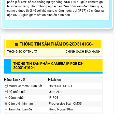
phân giải 4MP, hỗ trợ chống ngược sáng WDR 120 dB giúp camera ghi
lại video rõ ràng. Hỗ trợ hồng ngoại ban đêm 30m xem đêm hiệu quả,
camera được thiết kế với khả năng chống nước, bụi (IP67) và chống va
đập (IK10) giúp giám sát an ninh ổn định hơn
📖 THÔNG TIN SẢN PHẨM DS-2CD3141G0-I
THÔNG SỐ KỸ THUẬT
CHÍNH SÁCH BẢO HÀNH
THÔNG TIN SẢN PHẨM CAMERA IP POE DS-
2CD3141G0-I
Hãng Sản Xuất
Hikvision
🦉 Model Camera Quan Sát
DS-2CD3141G0-I
🦉 Độ phân giải
Ultra 2k +
⚜️ Công nghệ
IP POE
♋ Cảm biến hình ảnh
Progressive Scan CMOS
🔅 Tầm nhìn ban đêm
Hồng Ngoại 30m