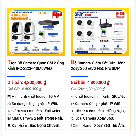
T
B
Rọn Bộ Camera Quan Sát 2 Ống
Ộ Camera Giám Sát Cửa Hàng
Kính IPC-S2XP-10M0WED
Xoay 360 Ezviz H6C Pro 3MP
Giá bán: 4,800,000 ₫
Giá bán: 4,800,000 ₫
Giá Gốc: 6,800,000 ₫
Giá Gốc: 6,200,000 ₫
🦉 Hình ảnh chất lượng :
10 MP.
️👀 Chất lượng hình Ảnh :
2K Lite .
🕉️ Sử dụng công nghệ :
IP Wifi.
⚒ Camera Công nghệ :
IP Wifi.
❈ Giám sát Ban Đêm :
Full Color
🔅 Tầm Xa Ban Đêm :
Hồng Ngoại
20m Có Màu Ban Ðêm.
10m Hồng Ngoại Smart IR.
🐜 Mẫu Camera
2 Mắt Trong Nhà.
💦 Loại Camera
Xoay 360.
️🔔 Đặt Điểm :
Báo Động Chuyển
️ƒ Chức Năng :
Xoay 360 Thu Âm.
Động.