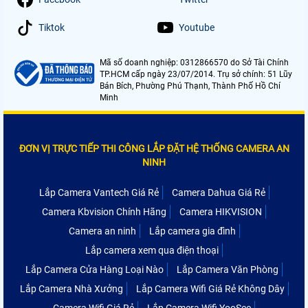
Tiktok
Youtube
Mã số doanh nghiệp: 0312866570 do Sở Tài Chính
TP.HCM cấp ngày 23/07/2014. Trụ sở chính: 51 Lũy
Bán Bích, Phường Phú Thạnh, Thành Phố Hồ Chí
Minh
ĐƠN VỊ TRỰC TIẾP THI CÔNG LẮP ĐẶT HỆ THỐNG CAMERA AN
NINH
Lắp Camera Vantech Giá Rẻ
Camera Dahua Giá Rẻ
Camera Kbvision Chính Hãng
Camera HIKVISION
Camera an ninh
Lắp camera gia đình
Lắp camera xem qua điện thoại
Lắp Camera Cửa Hàng Loại Nào
Lắp Camera Văn Phòng
Lắp Camera Nhà Xưởng
Lắp Camera Wifi Giá Rẻ Không Dây