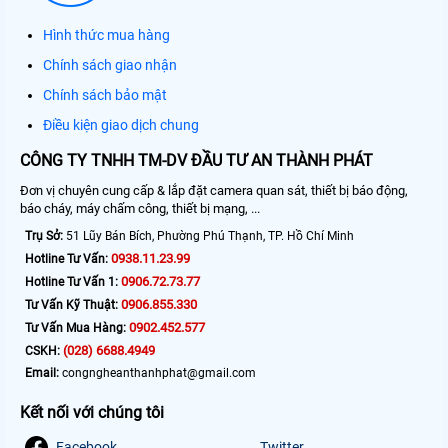
Hình thức mua hàng
Chính sách giao nhận
Chính sách bảo mật
Điều kiện giao dịch chung
CÔNG TY TNHH TM-DV ĐẦU TƯ AN THÀNH PHÁT
Đơn vị chuyên cung cấp & lắp đặt camera quan sát, thiết bị báo động,
báo cháy, máy chấm công, thiết bị mạng, ...
Trụ Sở:
51 Lũy Bán Bích, Phường Phú Thạnh, TP. Hồ Chí Minh
0938.11.23.99
Hotline Tư Vấn:
0906.72.73.77
Hotline Tư Vấn 1:
0906.855.330
Tư Vấn Kỹ Thuật:
0902.452.577
Tư Vấn Mua Hàng:
(028) 6688.4949
CSKH:
Email:
congngheanthanhphat@gmail.com
Kết nối với chúng tôi
Facebook
Twitter