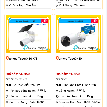
+ Nhựa.
️☣️ Chức Năng :
Thu Âm.
️✔️ Khả Năng :
Thu Âm.
C
C
Amera TapoC410 KIT
Amera TapoC410
Giá bán: 5%-35%
Giá bán: 5%-35%
Giá Gốc: Liên Hệ
Giá Gốc:
👁️‍🗨 Độ Phân giải :
2K Lite .
👁️‍🗨 Hình Ành Chất Lượng :
2K
Lite .
⚜️ Tích hợp công nghệ :
IP Wifi.
⚜️ Công Nghệ :
IP Wifi.
🌛 Hình ảnh ban đêm :
Hồng
🌔 Hình ảnh ban đêm :
Hồng
Ngoại 10m Có Màu Ban Ðêm.
Ngoại 10m Có Màu Ban Ðêm.
💎 Camera Dòng
Thân Plastic.
❄ Camera Theo Mẫu
Thân Plastic.