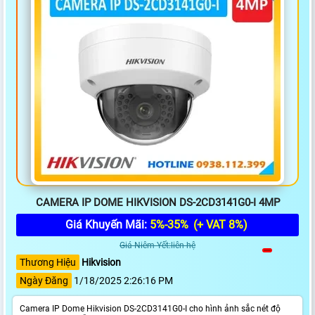
CAMERA IP DOME HIKVISION DS-2CD3141G0-I 4MP
Giá Khuyến Mãi:
5%-35%
(+ VAT 8%)
Giá Niêm Yết:liên hệ
Thương Hiệu
Hikvision
Ngày Đăng
1/18/2025 2:26:16 PM
Camera IP Dome Hikvision DS-2CD3141G0-I cho hình ảnh sắc nét độ