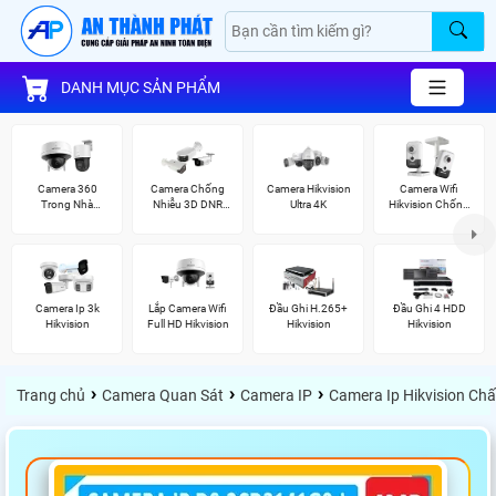
DANH MỤC SẢN PHẨM
Camera 360
Camera Chống
Camera Hikvision
Camera Wifi
Trong Nhà
Nhiễu 3D DNR
Ultra 4K
Hikvision Chống
Hikvision
Hikvison
Trộm
Camera Ip 3k
Lắp Camera Wifi
Đầu Ghi H.265+
Đầu Ghi 4 HDD
Hikvision
Full HD Hikvision
Hikvision
Hikvision
›
›
›
Trang chủ
Camera Quan Sát
Camera IP
Camera Ip Hikvision Ch