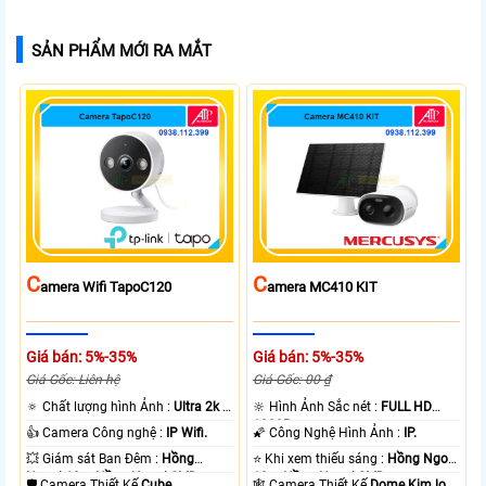
SẢN PHẨM MỚI RA MẮT
C
C
Amera Wifi TapoC120
Amera MC410 KIT
Giá bán: 5%-35%
Giá bán: 5%-35%
Giá Gốc: Liên hệ
Giá Gốc: 00 ₫
🔅 Chất lượng hình Ảnh :
Ultra 2k +
🔆 Hình Ảnh Sắc nét :
FULL HD
.
1080P .
👍 Camera Công nghệ :
IP Wifi.
🌠 Công Nghệ Hình Ảnh :
IP.
💥 Giám sát Ban Đêm :
Hồng
⭐ Khi xem thiếu sáng :
Hồng Ngoại
Ngoại 10m Hồng Ngoại SMD.
10m Hồng Ngoại SMD.
🛡 Camera Thiết Kế
Cube.
🕸️ Camera Thiết Kế
Dome Kim loại