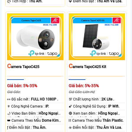
️ლ Tích Hợp :
Thu Âm.
️💎 Điểm Nỗi Bật :
Thu Âm Và Loa.
C
C
Amera TapoC425
Amera TapoC425 Kit
Giá bán: 5%-35%
Giá bán: 5%-35%
Giá Gốc:
Giá Gốc: Liên Hệ
️👀 Độ sắc nét :
FULL HD 1080P .
💯 Chất lượng hình :
2K Lite .
⚜️ Công Nghệ Camera :
IP.
🌠 Công Nghệ Sử Dụng :
IP Wifi.
🌙 Video Ban Đêm :
Hồng Ngoại
🔴 Xem ban đêm :
Hồng Ngoại
10m Hồng Ngoại SMD.
15m Có Màu Ban Ðêm.
👑 Camera Theo Mẫu
Dome Kim
⛓ Camera Theo Mẫu
Thân Plastic.
loại + Nhựa.
️ƒ Điểm Nỗi Bật :
Thu Âm.
️☣️ Điểm Nỗi Bật :
Thu Âm Và Loa.