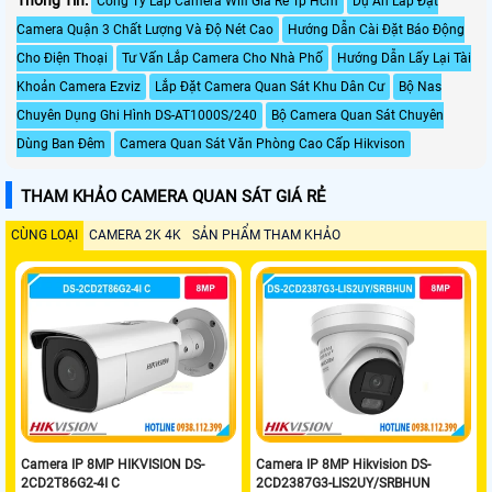
Công Ty Lắp Camera Wifi Giá Rẻ Tp Hcm
Dự Án Lắp Đặt
Camera Quận 3 Chất Lượng Và Độ Nét Cao
Hướng Dẫn Cài Đặt Báo Động
Cho Điện Thoại
Tư Vấn Lắp Camera Cho Nhà Phố
Hướng Dẫn Lấy Lại Tài
Khoản Camera Ezviz
Lắp Đặt Camera Quan Sát Khu Dân Cư
Bộ Nas
Chuyên Dụng Ghi Hình DS-AT1000S/240
Bộ Camera Quan Sát Chuyên
Dùng Ban Đêm
Camera Quan Sát Văn Phòng Cao Cấp Hikvison
THAM KHẢO CAMERA QUAN SÁT GIÁ RẺ
CÙNG LOẠI
CAMERA 2K 4K
SẢN PHẨM THAM KHẢO
Camera IP 8MP HIKVISION DS-
Camera IP 8MP Hikvision DS-
2CD2T86G2-4I C
2CD2387G3-LIS2UY/SRBHUN