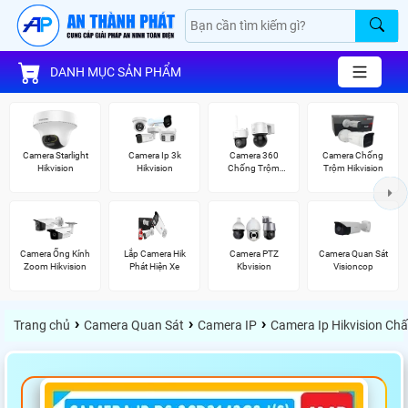
DANH MỤC SẢN PHẨM
Camera Starlight
Camera Ip 3k
Camera 360
Camera Chống
Hikvision
Hikvision
Chống Trộm
Trộm Hikvision
Hikvision
Camera Ống Kính
Lắp Camera Hik
Camera PTZ
Camera Quan Sát
Zoom Hikvision
Phát Hiện Xe
Kbvision
Visioncop
›
›
›
Trang chủ
Camera Quan Sát
Camera IP
Camera Ip Hikvision Ch