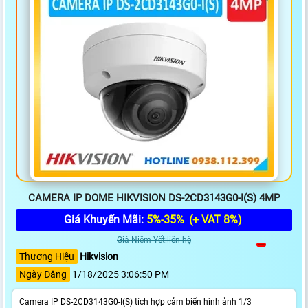
CAMERA IP DOME HIKVISION DS-2CD3143G0-I(S) 4MP
Giá Khuyến Mãi:
5%-35%
(+ VAT 8%)
Giá Niêm Yết:liên hệ
Thương Hiệu
Hikvision
Ngày Đăng
1/18/2025 3:06:50 PM
Camera IP DS-2CD3143G0-I(S) tích hợp cảm biến hình ảnh 1/3