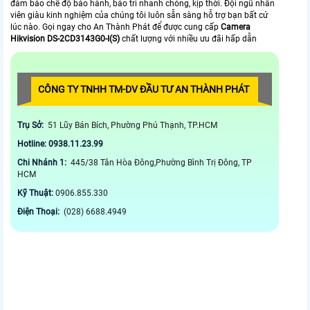
đảm bảo chế độ bảo hành, bảo trì nhanh chóng, kịp thời. Đội ngũ nhân
viên giàu kinh nghiệm của chúng tôi luôn sẵn sàng hỗ trợ bạn bất cứ
lúc nào. Gọi ngay cho An Thành Phát để được cung cấp
Camera
Hikvision DS-2CD3143G0-I(S)
chất lượng với nhiều ưu đãi hấp dẫn
CÔNG TY TNHH TM-DV ĐẦU TƯ AN THÀNH PHÁT
Trụ Sở:
51 Lũy Bán Bích, Phường Phú Thạnh, TP.HCM
Hotline: 0938.11.23.99
Chi Nhánh 1:
445/38 Tân Hòa Đông,Phường Bình Trị Đông, TP
HCM
Kỹ Thuật:
0906.855.330
Điện Thoại:
(028) 6688.4949