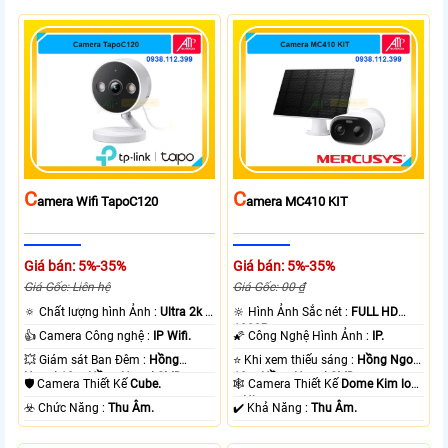
C
C
Amera Wifi TapoC120
Amera MC410 KIT
Giá bán: 5%-35%
Giá bán: 5%-35%
Giá Gốc: Liên hệ
Giá Gốc: 00 ₫
🔅 Chất lượng hình Ảnh :
Ultra 2k +
🔆 Hình Ảnh Sắc nét :
FULL HD
.
1080P .
👍 Camera Công nghệ :
IP Wifi.
🌠 Công Nghệ Hình Ảnh :
IP.
💥 Giám sát Ban Đêm :
Hồng
⭐ Khi xem thiếu sáng :
Hồng Ngoại
Ngoại 10m Hồng Ngoại SMD.
10m Hồng Ngoại SMD.
🛡 Camera Thiết Kế
Cube.
🕸️ Camera Thiết Kế
Dome Kim loại
+ Nhựa.
️☣️ Chức Năng :
Thu Âm.
️✔️ Khả Năng :
Thu Âm.