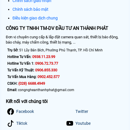
Chính sách giao nhận
Chính sách bảo mật
Điều kiện giao dịch chung
CÔNG TY TNHH TM-DV ĐẦU TƯ AN THÀNH PHÁT
Đơn vị chuyên cung cấp & lắp đặt camera quan sát, thiết bị báo động,
báo cháy, máy chấm công, thiết bị mạng, ...
Trụ Sở:
51 Lũy Bán Bích, Phường Phú Thạnh, TP. Hồ Chí Minh
0938.11.23.99
Hotline Tư Vấn:
0906.72.73.77
Hotline Tư Vấn 1:
0906.855.330
Tư Vấn Kỹ Thuật:
0902.452.577
Tư Vấn Mua Hàng:
(028) 6688.4949
CSKH:
Email:
congngheanthanhphat@gmail.com
Kết nối với chúng tôi
Facebook
Twitter
Tiktok
Youtube