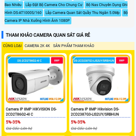
Bao Nhiêu
Lắp Đặt Bộ Camera Cho Chung Cư
Bộ Nas Chuyên Dụng Ghi
Hình DS-AT1000S/160
Lắp Camera Quan Sát Quầy Thu Ngân 5.0Mp
Bộ
Camera IP Nhà Xưởng Hình Ảnh 1080P
THAM KHẢO CAMERA QUAN SÁT GIÁ RẺ
CÙNG LOẠI
CAMERA 2K 4K
SẢN PHẨM THAM KHẢO
Camera IP 8MP HIKVISION DS-
Camera IP 8MP Hikvision DS-
2CD2T86G2-4I C
2CD2387G3-LIS2UY/SRBHUN
5%-35%
5%-35%
Giá Gốc: Liên hệ
Giá Gốc: Liên hệ