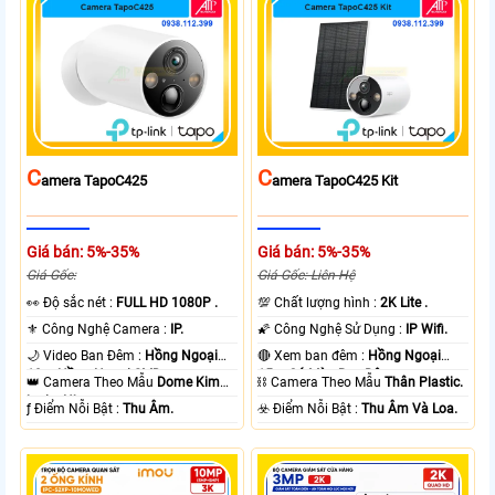
C
C
Amera TapoC425
Amera TapoC425 Kit
Giá bán: 5%-35%
Giá bán: 5%-35%
Giá Gốc:
Giá Gốc: Liên Hệ
️👀 Độ sắc nét :
FULL HD 1080P .
💯 Chất lượng hình :
2K Lite .
⚜️ Công Nghệ Camera :
IP.
🌠 Công Nghệ Sử Dụng :
IP Wifi.
🌙 Video Ban Đêm :
Hồng Ngoại
🔴 Xem ban đêm :
Hồng Ngoại
10m Hồng Ngoại SMD.
15m Có Màu Ban Ðêm.
👑 Camera Theo Mẫu
Dome Kim
⛓ Camera Theo Mẫu
Thân Plastic.
loại + Nhựa.
️ƒ Điểm Nỗi Bật :
Thu Âm.
️☣️ Điểm Nỗi Bật :
Thu Âm Và Loa.