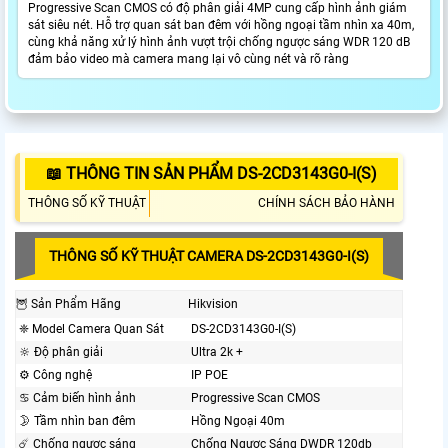
Progressive Scan CMOS có độ phân giải 4MP cung cấp hình ảnh giám
sát siêu nét. Hỗ trợ quan sát ban đêm với hồng ngoại tầm nhìn xa 40m,
cùng khả năng xử lý hình ảnh vượt trội chống ngược sáng WDR 120 dB
đảm bảo video mà camera mang lại vô cùng nét và rõ ràng
📖 THÔNG TIN SẢN PHẨM DS-2CD3143G0-I(S)
THÔNG SỐ KỸ THUẬT
CHÍNH SÁCH BẢO HÀNH
THÔNG SỐ KỸ THUẬT CAMERA DS-2CD3143G0-I(S)
🦉 Sản Phẩm Hãng
Hikvision
❈ Model Camera Quan Sát
DS-2CD3143G0-I(S)
🔆 Độ phân giải
Ultra 2k +
⚙ Công nghệ
IP POE
♋ Cảm biến hình ảnh
Progressive Scan CMOS
🌛 Tầm nhìn ban đêm
Hồng Ngoại 40m
☄️ Chống ngược sáng
Chống Ngược Sáng DWDR 120db