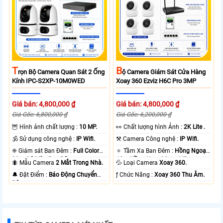
T
B
Rọn Bộ Camera Quan Sát 2 Ống
Ộ Camera Giám Sát Cửa Hàng
Kính IPC-S2XP-10M0WED
Xoay 360 Ezviz H6C Pro 3MP
Giá bán: 4,800,000 ₫
Giá bán: 4,800,000 ₫
Giá Gốc: 6,800,000 ₫
Giá Gốc: 6,200,000 ₫
🦉 Hình ảnh chất lượng :
10 MP.
️👀 Chất lượng hình Ảnh :
2K Lite .
🕉️ Sử dụng công nghệ :
IP Wifi.
⚒ Camera Công nghệ :
IP Wifi.
❈ Giám sát Ban Đêm :
Full Color
🔅 Tầm Xa Ban Đêm :
Hồng Ngoại
20m Có Màu Ban Ðêm.
10m Hồng Ngoại Smart IR.
🐜 Mẫu Camera
2 Mắt Trong Nhà.
💦 Loại Camera
Xoay 360.
️🔔 Đặt Điểm :
Báo Động Chuyển
️ƒ Chức Năng :
Xoay 360 Thu Âm.
Động.