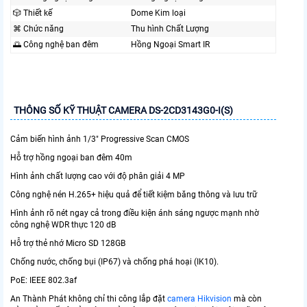
🎲 Thiết kế
Dome Kim loại
⌘ Chức năng
Thu hình Chất Lượng
🌅 Công nghệ ban đêm
Hồng Ngoại Smart IR
THÔNG SỐ KỸ THUẬT CAMERA DS-2CD3143G0-I(S)
Cảm biến hình ảnh 1/3" Progressive Scan CMOS
Hỗ trợ hồng ngoại ban đêm 40m
Hình ảnh chất lượng cao với độ phân giải 4 MP
Công nghệ nén H.265+ hiệu quả để tiết kiệm băng thông và lưu trữ
Hình ảnh rõ nét ngay cả trong điều kiện ánh sáng ngược mạnh nhờ
công nghệ WDR thực 120 dB
Hỗ trợ thẻ nhớ Micro SD 128GB
Chống nước, chống bụi (IP67) và chống phá hoại (IK10).
PoE: IEEE 802.3af
An Thành Phát không chỉ thi công lắp đặt
camera Hikvision
mà còn