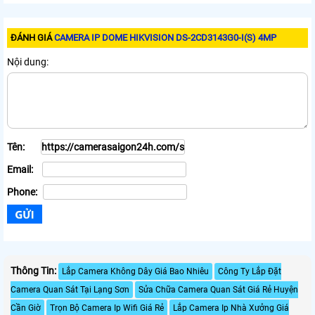
ĐÁNH GIÁ
CAMERA IP DOME HIKVISION DS-2CD3143G0-I(S) 4MP
Nội dung:
Tên:
Email:
Phone:
Thông Tin:
Lắp Camera Không Dây Giá Bao Nhiêu
Công Ty Lắp Đặt
Camera Quan Sát Tại Lạng Sơn
Sửa Chữa Camera Quan Sát Giá Rẻ Huyện
Cần Giờ
Trọn Bộ Camera Ip Wifi Giá Rẻ
Lắp Camera Ip Nhà Xưởng Giá