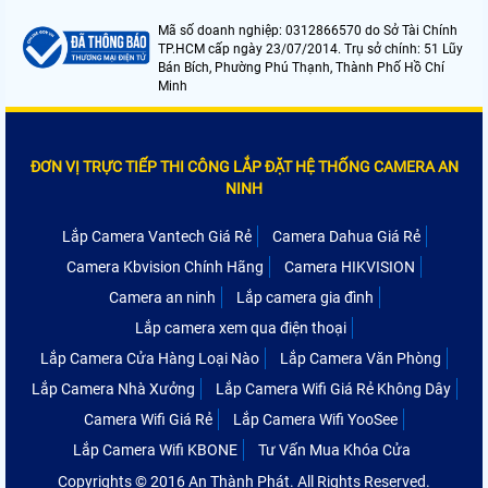
Mã số doanh nghiệp: 0312866570 do Sở Tài Chính
TP.HCM cấp ngày 23/07/2014. Trụ sở chính: 51 Lũy
Bán Bích, Phường Phú Thạnh, Thành Phố Hồ Chí
Minh
ĐƠN VỊ TRỰC TIẾP THI CÔNG LẮP ĐẶT HỆ THỐNG CAMERA AN
NINH
Lắp Camera Vantech Giá Rẻ
Camera Dahua Giá Rẻ
Camera Kbvision Chính Hãng
Camera HIKVISION
Camera an ninh
Lắp camera gia đình
Lắp camera xem qua điện thoại
Lắp Camera Cửa Hàng Loại Nào
Lắp Camera Văn Phòng
Lắp Camera Nhà Xưởng
Lắp Camera Wifi Giá Rẻ Không Dây
Camera Wifi Giá Rẻ
Lắp Camera Wifi YooSee
Lắp Camera Wifi KBONE
Tư Vấn Mua Khóa Cửa
Copyrights © 2016 An Thành Phát. All Rights Reserved.