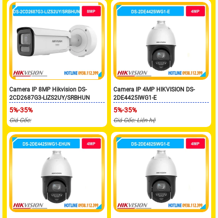
Camera IP 8MP Hikvision DS-
Camera IP 4MP HIKVISION DS-
2CD2687G3-LIZS2UY/SRBHUN
2DE4425IWG1-E
5%-35%
5%-35%
Giá Gốc:
Giá Gốc: Liên hệ