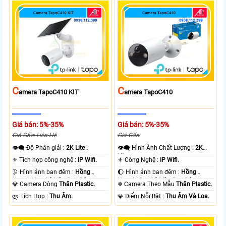
C
C
Amera TapoC410 KIT
Amera TapoC410
Giá bán: 5%-35%
Giá bán: 5%-35%
Giá Gốc: Liên Hệ
Giá Gốc:
👁️‍🗨 Độ Phân giải :
2K Lite .
👁️‍🗨 Hình Ành Chất Lượng :
2K
Lite .
⚜️ Tích hợp công nghệ :
IP Wifi.
⚜️ Công Nghệ :
IP Wifi.
🌛 Hình ảnh ban đêm :
Hồng
🌔 Hình ảnh ban đêm :
Hồng
Ngoại 10m Có Màu Ban Ðêm.
Ngoại 10m Có Màu Ban Ðêm.
💎 Camera Dòng
Thân Plastic.
❄ Camera Theo Mẫu
Thân Plastic.
️ლ Tích Hợp :
Thu Âm.
️💎 Điểm Nỗi Bật :
Thu Âm Và Loa.