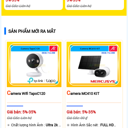
Giá Gốc: Liên hệ
Giá Gốc: Liên hệ
SẢN PHẨM MỚI RA MẮT
C
C
Amera Wifi TapoC120
Amera MC410 KIT
Giá bán: 5%-35%
Giá bán: 5%-35%
Giá Gốc: Liên hệ
Giá Gốc: 00 ₫
🔅 Chất lượng hình Ảnh :
Ultra 2k +
🔆 Hình Ảnh Sắc nét :
FULL HD