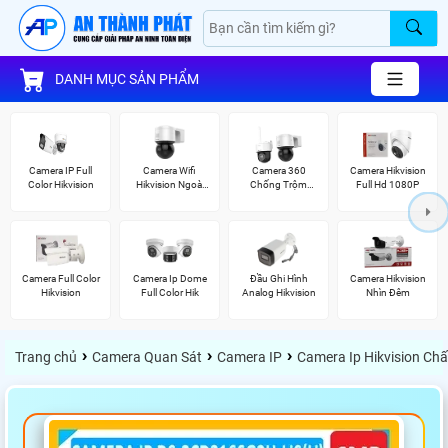
DANH MỤC SẢN PHẨM
Camera IP Full
Camera Wifi
Camera 360
Camera Hikvision
Color Hikvision
Hikvision Ngoài
Chống Trộm
Full Hd 1080P
Trời 360
Hikvision
Camera Full Color
Camera Ip Dome
Đầu Ghi Hình
Camera Hikvision
Hikvision
Full Color Hik
Analog Hikvision
Nhìn Đêm
›
›
›
Trang chủ
Camera Quan Sát
Camera IP
Camera Ip Hikvision Ch