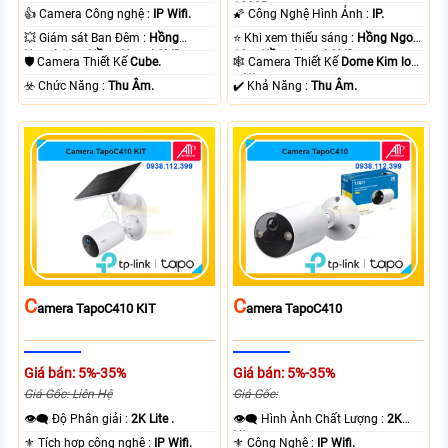
.
1080P .
👍 Camera Công nghệ :
IP Wifi.
🌠 Công Nghệ Hình Ảnh :
IP.
💥 Giám sát Ban Đêm :
Hồng
⭐ Khi xem thiếu sáng :
Hồng Ngoại
Ngoại 10m Hồng Ngoại SMD.
10m Hồng Ngoại SMD.
🛡 Camera Thiết Kế
Cube.
🕸️ Camera Thiết Kế
Dome Kim loại
+ Nhựa.
️☣️ Chức Năng :
Thu Âm.
️✔️ Khả Năng :
Thu Âm.
C
C
Amera TapoC410 KIT
Amera TapoC410
Giá bán: 5%-35%
Giá bán: 5%-35%
Giá Gốc: Liên Hệ
Giá Gốc:
👁️‍🗨 Độ Phân giải :
2K Lite .
👁️‍🗨 Hình Ành Chất Lượng :
2K
Lite .
⚜️ Tích hợp công nghệ :
IP Wifi.
⚜️ Công Nghệ :
IP Wifi.