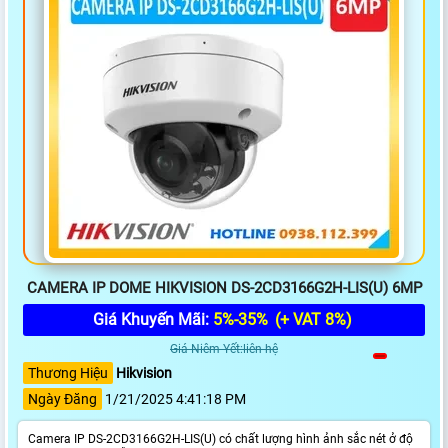
CAMERA IP DOME HIKVISION DS-2CD3166G2H-LIS(U) 6MP
Giá Khuyến Mãi:
5%-35%
(+ VAT 8%)
Giá Niêm Yết:liên hệ
Thương Hiệu
Hikvision
Ngày Đăng
1/21/2025 4:41:18 PM
Camera IP DS-2CD3166G2H-LIS(U) có chất lượng hình ảnh sắc nét ở độ