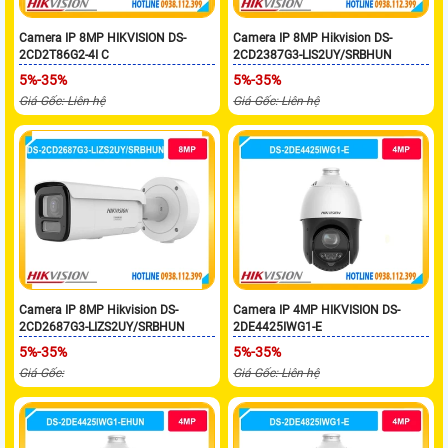
Camera IP 8MP HIKVISION DS-
Camera IP 8MP Hikvision DS-
2CD2T86G2-4I C
2CD2387G3-LIS2UY/SRBHUN
5%-35%
5%-35%
Giá Gốc: Liên hệ
Giá Gốc: Liên hệ
Camera IP 8MP Hikvision DS-
Camera IP 4MP HIKVISION DS-
2CD2687G3-LIZS2UY/SRBHUN
2DE4425IWG1-E
5%-35%
5%-35%
Giá Gốc:
Giá Gốc: Liên hệ