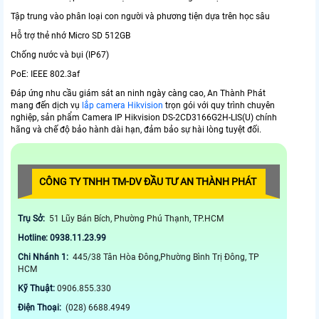
Tập trung vào phân loại con người và phương tiện dựa trên học sâu
Hỗ trợ thẻ nhớ Micro SD 512GB
Chống nước và bụi (IP67)
PoE: IEEE 802.3af
Đáp ứng nhu cầu giám sát an ninh ngày càng cao, An Thành Phát
mang đến dịch vụ
lắp camera Hikvision
trọn gói với quy trình chuyên
nghiệp, sản phẩm Camera IP Hikvision DS-2CD3166G2H-LIS(U) chính
hãng và chế độ bảo hành dài hạn, đảm bảo sự hài lòng tuyệt đối.
CÔNG TY TNHH TM-DV ĐẦU TƯ AN THÀNH PHÁT
Trụ Sở:
51 Lũy Bán Bích, Phường Phú Thạnh, TP.HCM
Hotline: 0938.11.23.99
Chi Nhánh 1:
445/38 Tân Hòa Đông,Phường Bình Trị Đông, TP
HCM
Kỹ Thuật:
0906.855.330
Điện Thoại:
(028) 6688.4949