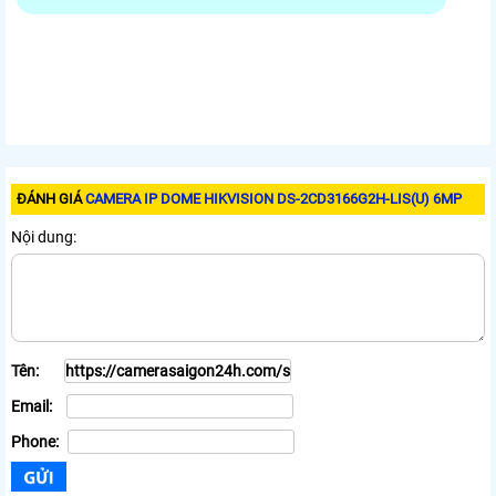
ĐÁNH GIÁ
CAMERA IP DOME HIKVISION DS-2CD3166G2H-LIS(U) 6MP
Nội dung:
Tên:
Email:
Phone: