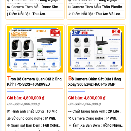
10m Hồng Ngoại SMD.
15m Có Màu Ban Ðêm.
👑 Camera Theo Mẫu
Dome Kim
⛓ Camera Theo Mẫu
Thân Plastic.
loại + Nhựa.
️ƒ Điểm Nỗi Bật :
Thu Âm.
️☣️ Điểm Nỗi Bật :
Thu Âm Và Loa.
T
B
Rọn Bộ Camera Quan Sát 2 Ống
Ộ Camera Giám Sát Cửa Hàng
Kính IPC-S2XP-10M0WED
Xoay 360 Ezviz H6C Pro 3MP
Giá bán: 4,800,000 ₫
Giá bán: 4,800,000 ₫
Giá Gốc: 6,800,000 ₫
Giá Gốc: 6,200,000 ₫
🦉 Hình ảnh chất lượng :
10 MP.
️👀 Chất lượng hình Ảnh :
2K Lite .
🕉️ Sử dụng công nghệ :
IP Wifi.
⚒ Camera Công nghệ :
IP Wifi.
❈ Giám sát Ban Đêm :
Full Color
🔅 Tầm Xa Ban Đêm :
Hồng Ngoại
20m Có Màu Ban Ðêm.
10m Hồng Ngoại Smart IR.