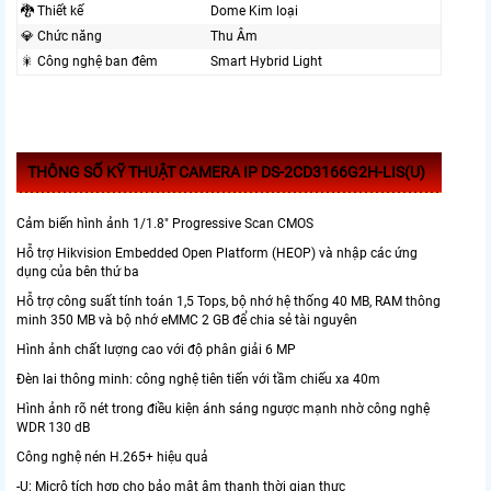
🐉️ Thiết kế
Dome Kim loại
💎 Chức năng
Thu Âm
🎇 Công nghệ ban đêm
Smart Hybrid Light
THÔNG SỐ KỸ THUẬT CAMERA IP DS-2CD3166G2H-LIS(U)
Cảm biến hình ảnh 1/1.8" Progressive Scan CMOS
Hỗ trợ Hikvision Embedded Open Platform (HEOP) và nhập các ứng
dụng của bên thứ ba
Hỗ trợ công suất tính toán 1,5 Tops, bộ nhớ hệ thống 40 MB, RAM thông
minh 350 MB và bộ nhớ eMMC 2 GB để chia sẻ tài nguyên
Hình ảnh chất lượng cao với độ phân giải 6 MP
Đèn lai thông minh: công nghệ tiên tiến với tầm chiếu xa 40m
Hình ảnh rõ nét trong điều kiện ánh sáng ngược mạnh nhờ công nghệ
WDR 130 dB
Công nghệ nén H.265+ hiệu quả
-U: Micrô tích hợp cho bảo mật âm thanh thời gian thực