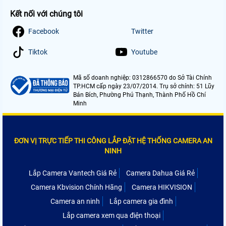
Kết nối với chúng tôi
Facebook
Twitter
Tiktok
Youtube
Mã số doanh nghiệp: 0312866570 do Sở Tài Chính
TP.HCM cấp ngày 23/07/2014. Trụ sở chính: 51 Lũy
Bán Bích, Phường Phú Thạnh, Thành Phố Hồ Chí
Minh
ĐƠN VỊ TRỰC TIẾP THI CÔNG LẮP ĐẶT HỆ THỐNG CAMERA AN
NINH
Lắp Camera Vantech Giá Rẻ
Camera Dahua Giá Rẻ
Camera Kbvision Chính Hãng
Camera HIKVISION
Camera an ninh
Lắp camera gia đình
Lắp camera xem qua điện thoại