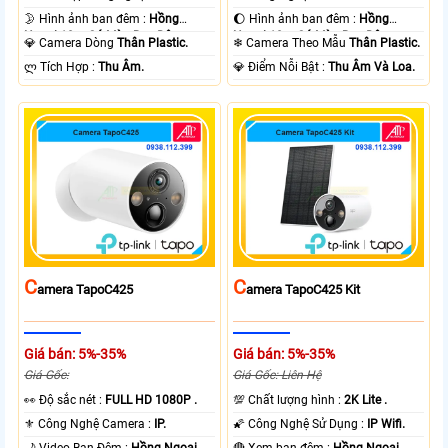
🌛 Hình ảnh ban đêm :
Hồng
🌔 Hình ảnh ban đêm :
Hồng
Ngoại 10m Có Màu Ban Ðêm.
Ngoại 10m Có Màu Ban Ðêm.
💎 Camera Dòng
Thân Plastic.
❄ Camera Theo Mẫu
Thân Plastic.
️ლ Tích Hợp :
Thu Âm.
️💎 Điểm Nỗi Bật :
Thu Âm Và Loa.
C
C
Amera TapoC425
Amera TapoC425 Kit
Giá bán: 5%-35%
Giá bán: 5%-35%
Giá Gốc:
Giá Gốc: Liên Hệ
️👀 Độ sắc nét :
FULL HD 1080P .
💯 Chất lượng hình :
2K Lite .
⚜️ Công Nghệ Camera :
IP.
🌠 Công Nghệ Sử Dụng :
IP Wifi.
🌙 Video Ban Đêm :
Hồng Ngoại
🔴 Xem ban đêm :
Hồng Ngoại