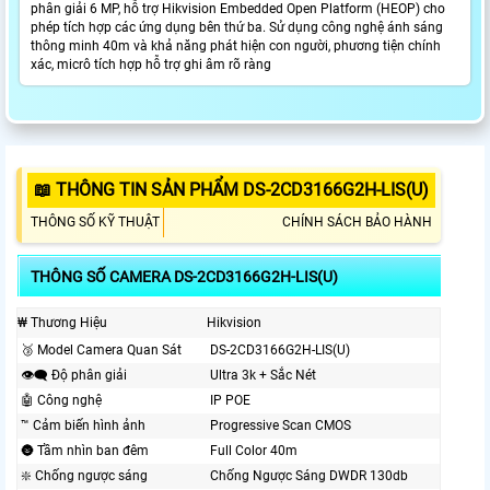
phân giải 6 MP, hỗ trợ Hikvision Embedded Open Platform (HEOP) cho
phép tích hợp các ứng dụng bên thứ ba. Sử dụng công nghệ ánh sáng
thông minh 40m và khả năng phát hiện con người, phương tiện chính
xác, micrô tích hợp hỗ trợ ghi âm rõ ràng
📖 THÔNG TIN SẢN PHẨM DS-2CD3166G2H-LIS(U)
THÔNG SỐ KỸ THUẬT
CHÍNH SÁCH BẢO HÀNH
THÔNG SỐ CAMERA DS-2CD3166G2H-LIS(U)
₩ Thương Hiệu
Hikvision
🥉 Model Camera Quan Sát
DS-2CD3166G2H-LIS(U)
👁️‍🗨 Độ phân giải
Ultra 3k + Sắc Nét
🤖️ Công nghệ
IP POE
™️ Cảm biến hình ảnh
Progressive Scan CMOS
🌚 Tầm nhìn ban đêm
Full Color 40m
❇️ Chống ngược sáng
Chống Ngược Sáng DWDR 130db