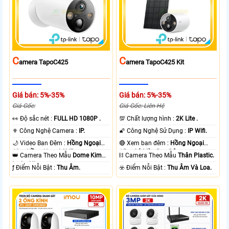
C
C
Amera TapoC425
Amera TapoC425 Kit
Giá bán: 5%-35%
Giá bán: 5%-35%
Giá Gốc:
Giá Gốc: Liên Hệ
️👀 Độ sắc nét :
FULL HD 1080P .
💯 Chất lượng hình :
2K Lite .
⚜️ Công Nghệ Camera :
IP.
🌠 Công Nghệ Sử Dụng :
IP Wifi.
🌙 Video Ban Đêm :
Hồng Ngoại
🔴 Xem ban đêm :
Hồng Ngoại
10m Hồng Ngoại SMD.
15m Có Màu Ban Ðêm.
👑 Camera Theo Mẫu
Dome Kim
⛓ Camera Theo Mẫu
Thân Plastic.
loại + Nhựa.
️ƒ Điểm Nỗi Bật :
Thu Âm.
️☣️ Điểm Nỗi Bật :
Thu Âm Và Loa.