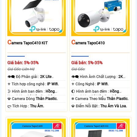
C
C
Amera TapoC410 KIT
Amera TapoC410
Giá bán: 5%-35%
Giá bán: 5%-35%
Giá Gốc: Liên Hệ
Giá Gốc:
👁️‍🗨 Độ Phân giải :
2K Lite .
👁️‍🗨 Hình Ành Chất Lượng :
2K
Lite .
⚜️ Tích hợp công nghệ :
IP Wifi.
⚜️ Công Nghệ :
IP Wifi.
🌛 Hình ảnh ban đêm :
Hồng
🌔 Hình ảnh ban đêm :
Hồng
Ngoại 10m Có Màu Ban Ðêm.
Ngoại 10m Có Màu Ban Ðêm.
💎 Camera Dòng
Thân Plastic.
❄ Camera Theo Mẫu
Thân Plastic.
️ლ Tích Hợp :
Thu Âm.
️💎 Điểm Nỗi Bật :
Thu Âm Và Loa.