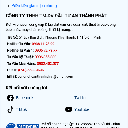
Điều kiện giao dịch chung
CÔNG TY TNHH TM-DV ĐẦU TƯ AN THÀNH PHÁT
Đơn vị chuyên cung cấp & lắp đặt camera quan sát, thiết bị báo động,
báo cháy, máy chấm công, thiết bị mạng, ...
Trụ Sở:
51 Lũy Bán Bích, Phường Phú Thạnh, TP. Hồ Chí Minh
0938.11.23.99
Hotline Tư Vấn:
0906.72.73.77
Hotline Tư Vấn 1:
0906.855.330
Tư Vấn Kỹ Thuật:
0902.452.577
Tư Vấn Mua Hàng:
(028) 6688.4949
CSKH:
Email:
congngheanthanhphat@gmail.com
Kết nối với chúng tôi
Facebook
Twitter
Tiktok
Youtube
Mã số doanh nghiệp: 0312866570 do Sở Tài Chính