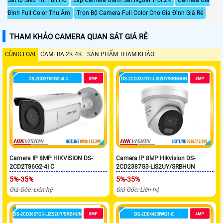
Đình Full Color Thu Âm
Trọn Bộ Camera Full Color Cho Gia Đình Giá Rẻ
THAM KHẢO CAMERA QUAN SÁT GIÁ RẺ
CÙNG LOẠI
CAMERA 2K 4K
SẢN PHẨM THAM KHẢO
Camera IP 8MP HIKVISION DS-
Camera IP 8MP Hikvision DS-
2CD2T86G2-4I C
2CD2387G3-LIS2UY/SRBHUN
5%-35%
5%-35%
Giá Gốc: Liên hệ
Giá Gốc: Liên hệ