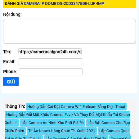
ĐÁNH GIÁ
CAMERA IP DOME DS-2CD3347G0E-LUF 4MP
Nội dung:
Tên:
Email:
Phone:
Thông Tin:
Hướng Dẫn Cài Đặt Camera Wifi Ebitcam Bằng Điện Thoại
Hướng Dẫn Đổi Mật Khẩu Camera Ezviz Và Thay Đổi Mật Khẩu Tài Khoản
Quản Lí
Lắp Camera An Ninh Khu Phố Giá Rẻ
Lắp Đặt Camera Cho Rạp
Chiếu Phim
Tri Ân Khách Hàng-Chúc Tết Xuân 2021
Lắp Camera Quan
Sát Ip Siêu Thị Full Hd
Lắp Camera Giám Sát Ngoài Trời 2K
Camera Gia