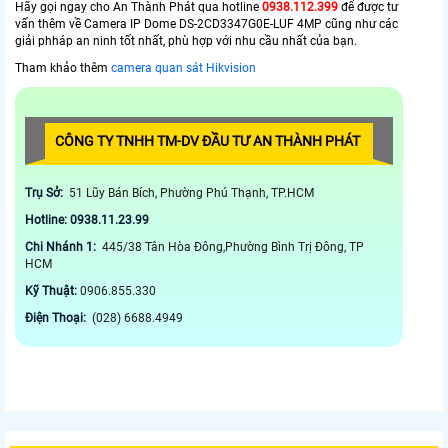
Hãy gọi ngay cho An Thành Phát qua hotline
0938.112.399
để được tư
vấn thêm về Camera IP Dome DS-2CD3347G0E-LUF 4MP cũng như các
giải phháp an ninh tốt nhất, phù hợp với nhu cầu nhất của bạn.
Tham khảo thêm
camera quan sát Hikvision
CÔNG TY TNHH TM-DV ĐẦU TƯ AN THÀNH PHÁT
Trụ Sở:
51 Lũy Bán Bích, Phường Phú Thạnh, TP.HCM
Hotline: 0938.11.23.99
Chi Nhánh 1:
445/38 Tân Hòa Đông,Phường Bình Trị Đông, TP
HCM
Kỹ Thuật:
0906.855.330
Điện Thoại:
(028) 6688.4949