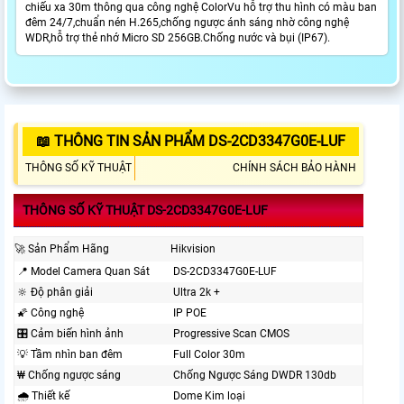
chiếu xa 30m thông qua công nghệ ColorVu hỗ trợ thu hình có màu ban
đêm 24/7,chuẩn nén H.265,chống ngược ánh sáng nhờ công nghệ
WDR,hỗ trợ thẻ nhớ Micro SD 256GB.Chống nước và bụi (IP67).
📖 THÔNG TIN SẢN PHẨM DS-2CD3347G0E-LUF
THÔNG SỐ KỸ THUẬT
CHÍNH SÁCH BẢO HÀNH
THÔNG SỐ KỸ THUẬT DS-2CD3347G0E-LUF
🚀 Sản Phẩm Hãng
Hikvision
📍 Model Camera Quan Sát
DS-2CD3347G0E-LUF
🔆 Độ phân giải
Ultra 2k +
🌠 Công nghệ
IP POE
🎛 Cảm biến hình ảnh
Progressive Scan CMOS
💡 Tầm nhìn ban đêm
Full Color 30m
₩ Chống ngược sáng
Chống Ngược Sáng DWDR 130db
🌧️ Thiết kế
Dome Kim loại