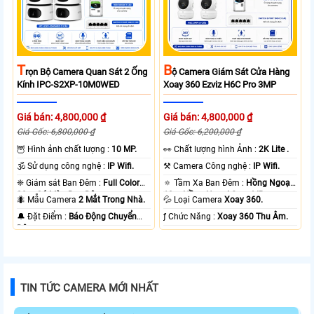
T
B
Rọn Bộ Camera Quan Sát 2 Ống
Ộ Camera Giám Sát Cửa Hàng
Kính IPC-S2XP-10M0WED
Xoay 360 Ezviz H6C Pro 3MP
Giá bán: 4,800,000 ₫
Giá bán: 4,800,000 ₫
Giá Gốc: 6,800,000 ₫
Giá Gốc: 6,200,000 ₫
🦉 Hình ảnh chất lượng :
10 MP.
️👀 Chất lượng hình Ảnh :
2K Lite .
🕉️ Sử dụng công nghệ :
IP Wifi.
⚒ Camera Công nghệ :
IP Wifi.
❈ Giám sát Ban Đêm :
Full Color
🔅 Tầm Xa Ban Đêm :
Hồng Ngoại
20m Có Màu Ban Ðêm.
10m Hồng Ngoại Smart IR.
🐜 Mẫu Camera
2 Mắt Trong Nhà.
💦 Loại Camera
Xoay 360.
️🔔 Đặt Điểm :
Báo Động Chuyển
️ƒ Chức Năng :
Xoay 360 Thu Âm.
Động.
TIN TỨC CAMERA MỚI NHẤT