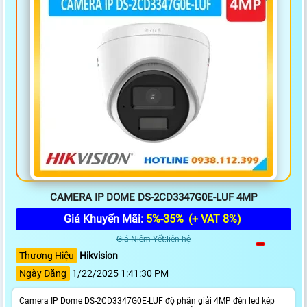
CAMERA IP DOME DS-2CD3347G0E-LUF 4MP
Giá Khuyến Mãi:
5%-35%
(+ VAT 8%)
Giá Niêm Yết:liên hệ
Thương Hiệu
Hikvision
Ngày Đăng
1/22/2025 1:41:30 PM
Camera IP Dome DS-2CD3347G0E-LUF độ phân giải 4MP đèn led kép