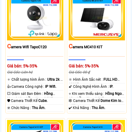
C
C
Amera Wifi TapoC120
Amera MC410 KIT
Giá bán: 5%-35%
Giá bán: 5%-35%
Giá Gốc: Liên hệ
Giá Gốc: 00 ₫
🔅 Chất lượng hình Ảnh :
Ultra 2k +
🔆 Hình Ảnh Sắc nét :
FULL HD
.
1080P .
👍 Camera Công nghệ :
IP Wifi.
🌠 Công Nghệ Hình Ảnh :
IP.
💥 Giám sát Ban Đêm :
Hồng
⭐ Khi xem thiếu sáng :
Hồng Ngoại
Ngoại 10m Hồng Ngoại SMD.
10m Hồng Ngoại SMD.
🛡 Camera Thiết Kế
Cube.
🕸️ Camera Thiết Kế
Dome Kim loại
+ Nhựa.
️☣️ Chức Năng :
Thu Âm.
️✔️ Khả Năng :
Thu Âm.