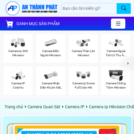
DANH MỤC SẢN PHẨM
Camera Ip 360
Camera Đếm
Camera Thân Lớn
Camera Ngoài
Hikvision
Người Hikvision
Hikvision
Trời Có Thu Âm
Hik
Camera IP
Camera Nhận
Camera Ip Dome
Camera Chống
ColorVu
Diện Khuôn Mặt
Full Color Hik
Trộm Hikvision
Hikvision
›
›
›
Trang chủ
Camera Quan Sát
Camera IP
Camera Ip Hikvision Ch