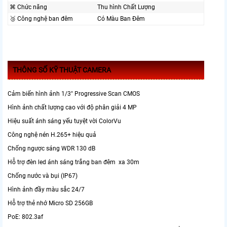
⌘ Chức năng
Thu hình Chất Lượng
🥉 Công nghệ ban đêm
Có Màu Ban Ðêm
THÔNG SỐ KỸ THUẬT CAMERA
Cảm biến hình ảnh 1/3" Progressive Scan CMOS
Hình ảnh chất lượng cao với độ phân giải 4 MP
Hiệu suất ánh sáng yếu tuyệt vời ColorVu
Công nghệ nén H.265+ hiệu quả
Chống ngược sáng WDR 130 dB
Hỗ trợ đèn led ánh sáng trắng ban đêm xa 30m
Chống nước và bụi (IP67)
Hình ảnh đầy màu sắc 24/7
Hỗ trợ thẻ nhớ Micro SD 256GB
PoE: 802.3af