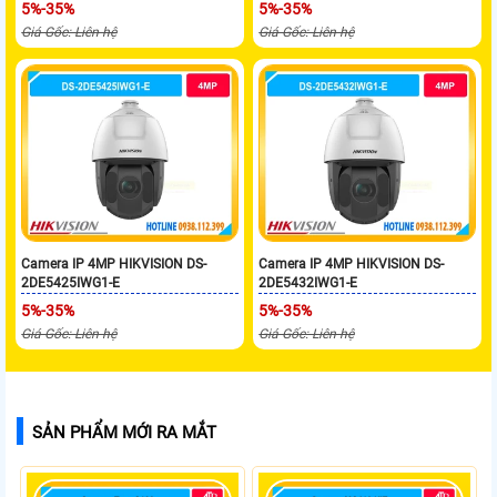
5%-35%
5%-35%
Giá Gốc: Liên hệ
Giá Gốc: Liên hệ
Camera IP 4MP HIKVISION DS-
Camera IP 4MP HIKVISION DS-
2DE5425IWG1-E
2DE5432IWG1-E
5%-35%
5%-35%
Giá Gốc: Liên hệ
Giá Gốc: Liên hệ
SẢN PHẨM MỚI RA MẮT