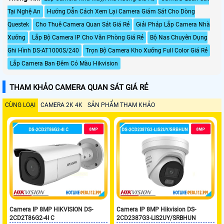
Tại Nghệ An
Hướng Dẫn Cách Xem Lại Camera Giám Sát Cho Dòng
Questek
Cho Thuê Camera Quan Sát Giá Rẻ
Giải Pháp Lắp Camera Nhà
Xưởng
Lắp Bộ Camera IP Cho Văn Phòng Giá Rẻ
Bộ Nas Chuyên Dụng
Ghi Hình DS-AT1000S/240
Trọn Bộ Camera Kho Xưởng Full Color Giá Rẻ
Lắp Camera Ban Đêm Có Màu Hikvision
THAM KHẢO CAMERA QUAN SÁT GIÁ RẺ
CÙNG LOẠI
CAMERA 2K 4K
SẢN PHẨM THAM KHẢO
Camera IP 8MP HIKVISION DS-
Camera IP 8MP Hikvision DS-
2CD2T86G2-4I C
2CD2387G3-LIS2UY/SRBHUN