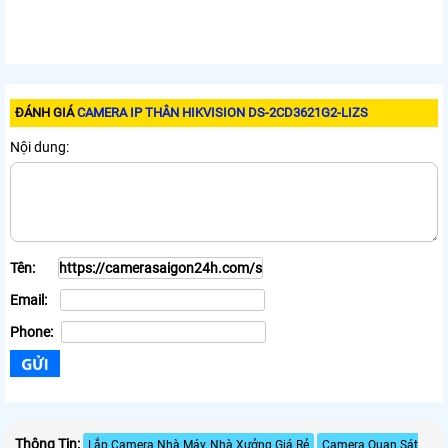
ĐÁNH GIÁ
CAMERA IP THÂN HIKVISION DS-2CD3621G2-LIZS
Nội dung:
Tên:
Email:
Phone:
Thông Tin:
Lắp Camera Nhà Máy, Nhà Xưởng Giá Rẻ
Camera Quan Sát