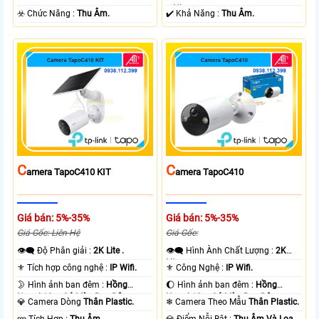
+ Nhựa.
️☣️ Chức Năng :
Thu Âm.
️✔️ Khả Năng :
Thu Âm.
C
C
Amera TapoC410 KIT
Amera TapoC410
Giá bán: 5%-35%
Giá bán: 5%-35%
Giá Gốc: Liên Hệ
Giá Gốc:
👁️‍🗨 Độ Phân giải :
2K Lite .
👁️‍🗨 Hình Ành Chất Lượng :
2K
Lite .
⚜️ Tích hợp công nghệ :
IP Wifi.
⚜️ Công Nghệ :
IP Wifi.
🌛 Hình ảnh ban đêm :
Hồng
🌔 Hình ảnh ban đêm :
Hồng
Ngoại 10m Có Màu Ban Ðêm.
Ngoại 10m Có Màu Ban Ðêm.
💎 Camera Dòng
Thân Plastic.
❄ Camera Theo Mẫu
Thân Plastic.
️ლ Tích Hợp :
Thu Âm.
️💎 Điểm Nỗi Bật :
Thu Âm Và Loa.