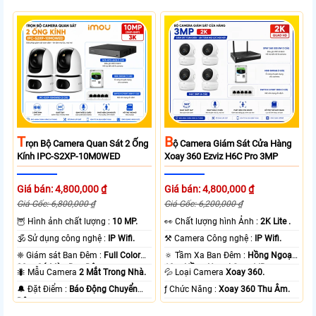
T
B
Rọn Bộ Camera Quan Sát 2 Ống
Ộ Camera Giám Sát Cửa Hàng
Kính IPC-S2XP-10M0WED
Xoay 360 Ezviz H6C Pro 3MP
Giá bán: 4,800,000 ₫
Giá bán: 4,800,000 ₫
Giá Gốc: 6,800,000 ₫
Giá Gốc: 6,200,000 ₫
🦉 Hình ảnh chất lượng :
10 MP.
️👀 Chất lượng hình Ảnh :
2K Lite .
🕉️ Sử dụng công nghệ :
IP Wifi.
⚒ Camera Công nghệ :
IP Wifi.
❈ Giám sát Ban Đêm :
Full Color
🔅 Tầm Xa Ban Đêm :
Hồng Ngoại
20m Có Màu Ban Ðêm.
10m Hồng Ngoại Smart IR.
🐜 Mẫu Camera
2 Mắt Trong Nhà.
💦 Loại Camera
Xoay 360.
️🔔 Đặt Điểm :
Báo Động Chuyển
️ƒ Chức Năng :
Xoay 360 Thu Âm.
Động.