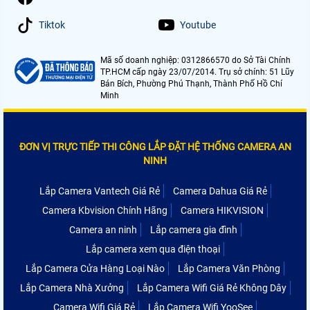
Tiktok
Youtube
Mã số doanh nghiệp: 0312866570 do Sở Tài Chính
TP.HCM cấp ngày 23/07/2014. Trụ sở chính: 51 Lũy
Bán Bích, Phường Phú Thạnh, Thành Phố Hồ Chí
Minh
ĐƠN VỊ TRỰC TIẾP THI CÔNG LẮP ĐẶT HỆ THỐNG CAMERA AN
NINH
Lắp Camera Vantech Giá Rẻ
Camera Dahua Giá Rẻ
Camera Kbvision Chính Hãng
Camera HIKVISION
Camera an ninh
Lắp camera gia đình
Lắp camera xem qua điện thoại
Lắp Camera Cửa Hàng Loại Nào
Lắp Camera Văn Phòng
Lắp Camera Nhà Xưởng
Lắp Camera Wifi Giá Rẻ Không Dây
Camera Wifi Giá Rẻ
Lắp Camera Wifi YooSee