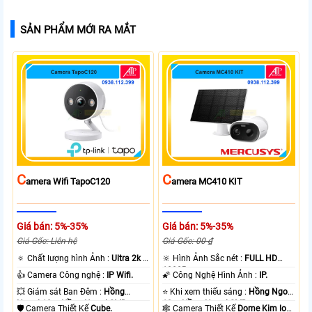
SẢN PHẨM MỚI RA MẮT
C
C
Amera Wifi TapoC120
Amera MC410 KIT
Giá bán: 5%-35%
Giá bán: 5%-35%
Giá Gốc: Liên hệ
Giá Gốc: 00 ₫
🔅 Chất lượng hình Ảnh :
Ultra 2k +
🔆 Hình Ảnh Sắc nét :
FULL HD
.
1080P .
👍 Camera Công nghệ :
IP Wifi.
🌠 Công Nghệ Hình Ảnh :
IP.
💥 Giám sát Ban Đêm :
Hồng
⭐ Khi xem thiếu sáng :
Hồng Ngoại
Ngoại 10m Hồng Ngoại SMD.
10m Hồng Ngoại SMD.
🛡 Camera Thiết Kế
Cube.
🕸️ Camera Thiết Kế
Dome Kim loại