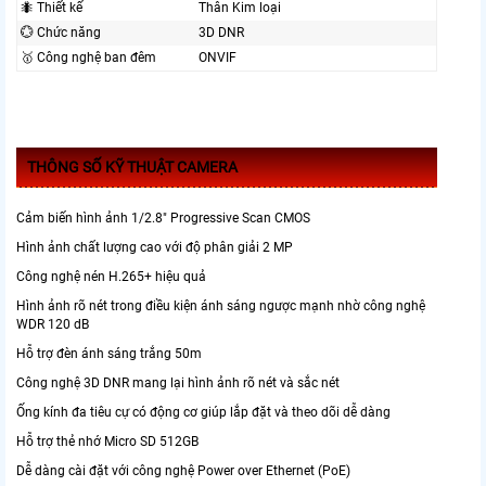
🐜 Thiết kế
Thân Kim loại
💮 Chức năng
3D DNR
🥇️ Công nghệ ban đêm
ONVIF
THÔNG SỐ KỸ THUẬT CAMERA
Cảm biến hình ảnh 1/2.8" Progressive Scan CMOS
Hình ảnh chất lượng cao với độ phân giải 2 MP
Công nghệ nén H.265+ hiệu quả
Hình ảnh rõ nét trong điều kiện ánh sáng ngược mạnh nhờ công nghệ
WDR 120 dB
Hỗ trợ đèn ánh sáng trắng 50m
Công nghệ 3D DNR mang lại hình ảnh rõ nét và sắc nét
Ống kính đa tiêu cự có động cơ giúp lắp đặt và theo dõi dễ dàng
Hỗ trợ thẻ nhớ Micro SD 512GB
Dễ dàng cài đặt với công nghệ Power over Ethernet (PoE)