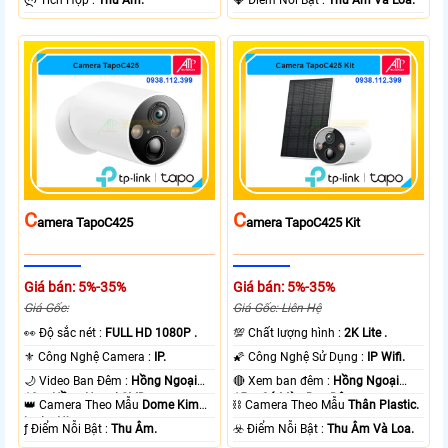
C
C
Amera TapoC425
Amera TapoC425 Kit
Giá bán: 5%-35%
Giá bán: 5%-35%
Giá Gốc:
Giá Gốc: Liên Hệ
️👀 Độ sắc nét :
FULL HD 1080P .
💯 Chất lượng hình :
2K Lite .
⚜️ Công Nghệ Camera :
IP.
🌠 Công Nghệ Sử Dụng :
IP Wifi.
🌙 Video Ban Đêm :
Hồng Ngoại
🔴 Xem ban đêm :
Hồng Ngoại
10m Hồng Ngoại SMD.
15m Có Màu Ban Ðêm.
👑 Camera Theo Mẫu
Dome Kim
⛓ Camera Theo Mẫu
Thân Plastic.
loại + Nhựa.
️ƒ Điểm Nỗi Bật :
Thu Âm.
️☣️ Điểm Nỗi Bật :
Thu Âm Và Loa.