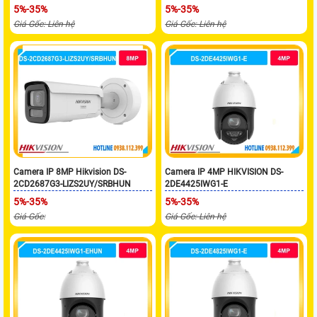
5%-35%
5%-35%
Giá Gốc: Liên hệ
Giá Gốc: Liên hệ
Camera IP 8MP Hikvision DS-
Camera IP 4MP HIKVISION DS-
2CD2687G3-LIZS2UY/SRBHUN
2DE4425IWG1-E
5%-35%
5%-35%
Giá Gốc:
Giá Gốc: Liên hệ