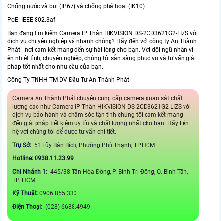
Chống nước và bụi (IP67) và chống phá hoại (IK10)
PoE: IEEE 802.3af
Bạn đang tìm kiếm Camera IP Thân HIKVISION DS-2CD3621G2-LIZS với
dịch vụ chuyên nghiệp và nhanh chóng? Hãy đến với công ty An Thành
Phát - nơi cam kết mang đến sự hài lòng cho bạn. Với đội ngũ nhân vi
ên nhiệt tình, chuyên nghiệp, chúng tôi sẵn sàng phục vụ và tư vấn giải
pháp tốt nhất cho nhu cầu của bạn.
Công Ty TNHH TM-DV Đầu Tư An Thành Phát
Camera An Thành Phát chuyên cung cấp camera quan sát chất
lượng cao như Camera IP Thân HIKVISION DS-2CD3621G2-LIZS với
dịch vụ bảo hành và chăm sóc tận tình chúng tôi cam kết mang
đến giải pháp tiết kiệm uy tín và chất lượng nhất cho bạn. Hãy liên
hệ với chúng tôi để được tư vấn chi tiết.
Trụ Sở:
51 Lũy Bán Bích, Phường Phú Thạnh, TP.HCM
Hotline: 0938.11.23.99
Chi Nhánh 1:
445/38 Tân Hòa Đông, P. Bình Trị Đông, Q. Bình Tân,
TP. HCM
Kỹ Thuật:
0906.855.330
Điện Thoại:
(028) 6688.4949