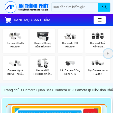
DANH MỤC SẢN PHẨM
Camera Ultra 3k
Camera Chống
Camera Ip POE
Camera 2 Mắt
Hikvision
Trộm Hikvision
Hikvision
Hikvision
(TandemVu)
Camera Ngoài
Camera Wifi
Lắp Camera Công
Lắp Camera Imou
Trời Có Thu Âm
Hikvision Chống
Nghệ AHD
H.265+
Hik
Trộm
›
›
›
Trang chủ
Camera Quan Sát
Camera IP
Camera Ip Hikvision Ch