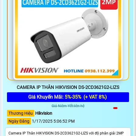
CAMERA IP THÂN HIKVISION DS-2CD3621G2-LIZS
Giá Khuyến Mãi:
5%-35%
(+ VAT 8%)
Giá Niêm Yết:liên hệ
Thương Hiệu
Hikvision
Ngày Đăng
1/17/2025 5:06:52 PM
Camera IP Thân HIKVISION DS-2CD3621G2-LIZS với độ phân giải 2MP