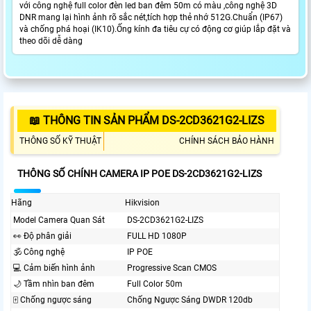
với công nghệ full color đèn led ban đêm 50m có màu ,công nghệ 3D
DNR mang lại hình ảnh rõ sắc nét,tích hợp thẻ nhớ 512G.Chuẩn (IP67)
và chống phá hoại (IK10).Ống kính đa tiêu cự có động cơ giúp lắp đặt và
theo dõi dễ dàng
📖 THÔNG TIN SẢN PHẨM DS-2CD3621G2-LIZS
THÔNG SỐ KỸ THUẬT
CHÍNH SÁCH BẢO HÀNH
THÔNG SỐ CHÍNH CAMERA IP POE DS-2CD3621G2-LIZS
Hãng
Hikvision
Model Camera Quan Sát
DS-2CD3621G2-LIZS
️👀 Độ phân giải
FULL HD 1080P
🕉️ Công nghệ
IP POE
💻 Cảm biến hình ảnh
Progressive Scan CMOS
🌙 Tầm nhìn ban đêm
Full Color 50m
🀄 Chống ngược sáng
Chống Ngược Sáng DWDR 120db