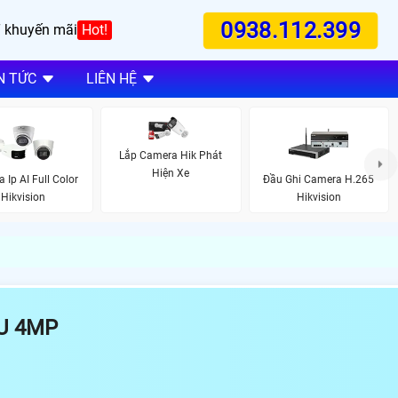
0938.112.399
 khuyến mãi
Hot!
N TỨC
LIÊN HỆ
Lắp Camera Hik Phát
Hiện Xe
 Ip AI Full Color
Đầu Ghi Camera H.265
Hikvision
Hikvision
U 4MP