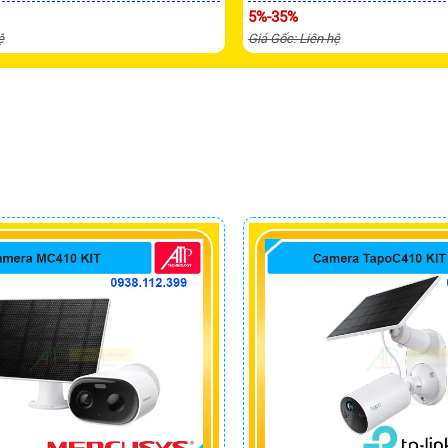
5%-35%
ệ
Giá Gốc: Liên hệ