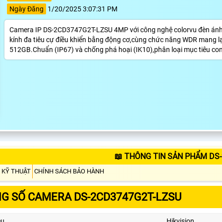
Ngày Đăng
1/20/2025 3:07:31 PM
Camera IP DS-2CD3747G2T-LZSU 4MP với công nghệ colorvu đèn ánh s
kính đa tiêu cự điều khiển bằng động cơ,cùng chức năng WDR mang lại
512GB.Chuẩn (IP67) và chống phá hoại (IK10),phân loại mục tiêu con
📖 THÔNG TIN SẢN PHẨM DS
 KỸ THUẬT
CHÍNH SÁCH BẢO HÀNH
G SỐ CAMERA DS-2CD3747G2T-LZSU
ệu
Hikvision