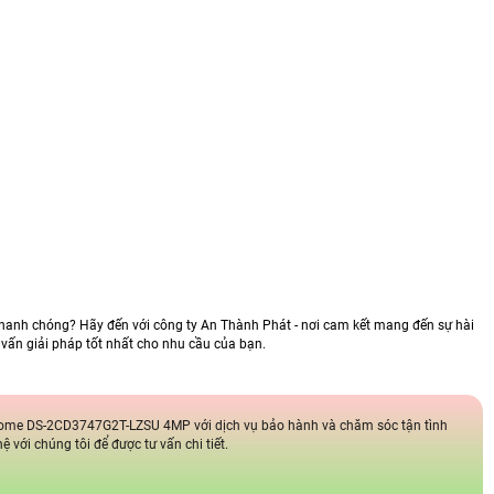
nh chóng? Hãy đến với công ty An Thành Phát - nơi cam kết mang đến sự hài
ư vấn giải pháp tốt nhất cho nhu cầu của bạn.
ome DS-2CD3747G2T-LZSU 4MP với dịch vụ bảo hành và chăm sóc tận tình
 với chúng tôi để được tư vấn chi tiết.