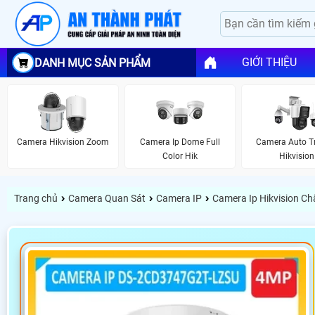
GIỚI THIỆU
DANH MỤC SẢN PHẨM
Camera Hikvision Zoom
Camera Ip Dome Full
Camera Auto T
Color Hik
Hikvision
›
›
›
Trang chủ
Camera Quan Sát
Camera IP
Camera Ip Hikvision C