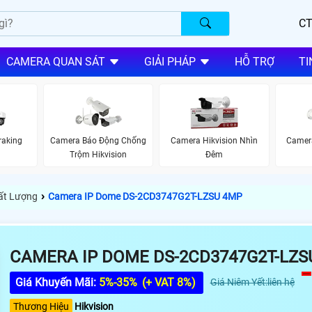
CT
CAMERA QUAN SÁT
GIẢI PHÁP
HỖ TRỢ
TI
raking
Camera Báo Động Chống
Camera Hikvision Nhìn
Camera
Trộm Hikvision
Đêm
›
hất Lượng
Camera IP Dome DS-2CD3747G2T-LZSU 4MP
CAMERA IP DOME DS-2CD3747G2T-LZS
Giá Khuyến Mãi:
5%-35%
(+ VAT 8%)
Giá Niêm Yết:liên hệ
Thương Hiệu
Hikvision