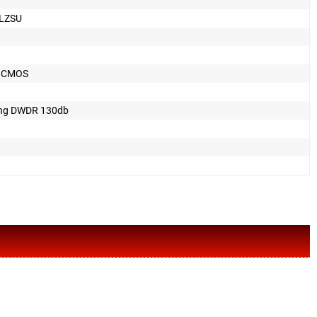
LZSU
n CMOS
ng DWDR 130db