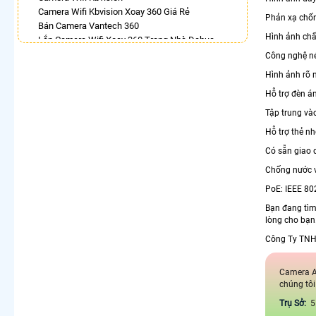
Camera Wifi Kbvision Xoay 360 Giá Rẻ
Phản xạ chốn
Bán Camera Vantech 360
Hình ảnh chấ
Lắp Camera Wifi Xoay 360 Trong Nhà Dahua
Camera 360 Bao Động Dahua
Công nghệ n
Lắp Camera Wifi Hikvision Ngoài Trời Xoay 360
Hình ảnh rõ 
Giá Rẻ
Hỗ trợ đèn á
Camera Hdparagon Xoay 360 Độ
Lắp Camera Ip 360 Hikvision
Tập trung và
Camera Xoay 360 Hikvision
Hỗ trợ thẻ n
LẮP CAMERA THEO NHU CẦU
Có sẵn giao 
Lắp Camera Văn Phòng Giá Rẻ
Chống nước v
Lắp Camera Nhà Xưởng Giá Rẻ
PoE: IEEE 80
Lắp Camera Gia Đình Giá Rẻ
Bạn đang tìm
Lắp Camera Kho Hàng Giá Rẻ
lòng cho bạn.
Lắp Camera Cửa Hàng Giá Rẻ
Lắp Camera Wifi Giá Rẻ Chính Hãng
Công Ty TNH
Lắp Camera Công Trình Giá Rẻ
Camera 360 Giá Rẻ
Camera A
chúng tôi
Trụ Sở:
5