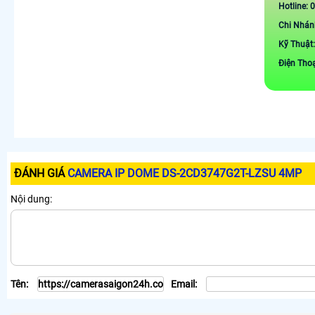
Hotline: 
Chi Nhán
Kỹ Thuật
Điện Tho
ĐÁNH GIÁ
CAMERA IP DOME DS-2CD3747G2T-LZSU 4MP
Nội dung:
Tên:
Email: