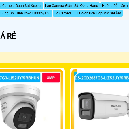
u Camera Quan Sát Keeper
Lắp Camera Giám Sát Đóng Hàng
Hướng Dẫn Xem 
 Dụng Ghi Hình DS-AT1000S/160
Bộ Camera Full Color Tích Hợp Mic Ghi Âm
Á RẺ