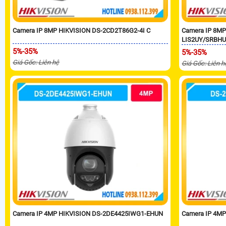
Camera IP 8MP HIKVISION DS-2CD2T86G2-4I C
Camera IP 8MP
LIS2UY/SRBH
5%-35%
5%-35%
Giá Gốc: Liên hệ
Giá Gốc: Liên h
Camera IP 4MP HIKVISION DS-2DE4425IWG1-EHUN
Camera IP 4M