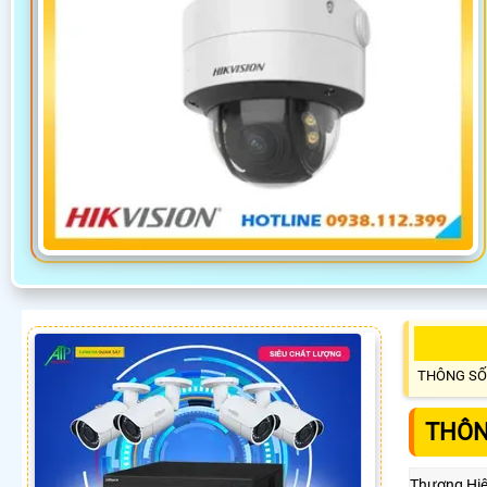
THÔNG SỐ
THÔN
Thương Hi