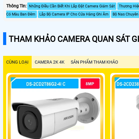
Thông Tin:
Những Điều Cần Biết Khi Lắp Đặt Camera Giám Sát
Thương Hiệ
Có Màu Ban Đêm
Lắp Bộ Camera IP Cho Cửa Hàng Ghi Âm
Bộ Nas Chuyên
THAM KHẢO CAMERA QUAN SÁT GI
CÙNG LOẠI
CAMERA 2K 4K
SẢN PHẨM THAM KHẢO