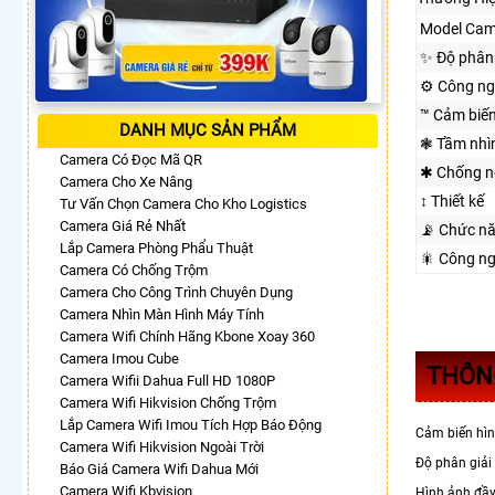
Model Cam
✨ Độ phân 
⚙ Công ng
™️ Cảm biế
DANH MỤC SẢN PHẨM
❃ Tầm nhì
Camera Có Đọc Mã QR
✱ Chống n
Camera Cho Xe Nâng
↕️ Thiết kế
Tư Vấn Chọn Camera Cho Kho Logistics
Camera Giá Rẻ Nhất
📡 Chức n
Lắp Camera Phòng Phẩu Thuật
🎇 Công n
Camera Có Chống Trộm
Camera Cho Công Trình Chuyên Dụng
Camera Nhìn Màn Hình Máy Tính
Camera Wifi Chính Hãng Kbone Xoay 360
Camera Imou Cube
THÔN
Camera Wifii Dahua Full HD 1080P
Camera Wifi Hikvision Chống Trộm
Lắp Camera Wifi Imou Tích Hợp Báo Động
Cảm biến hìn
Camera Wifi Hikvision Ngoài Trời
Độ phân giải
Báo Giá Camera Wifi Dahua Mới
Camera Wifi Kbvision
Hình ảnh đầ