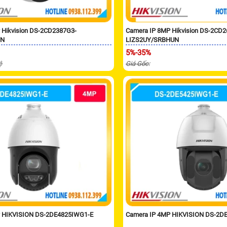
 Hikvision DS-2CD2387G3-
Camera IP 8MP Hikvision DS-2CD
UN
LIZS2UY/SRBHUN
5%-35%
ệ
Giá Gốc:
P HIKVISION DS-2DE4825IWG1-E
Camera IP 4MP HIKVISION DS-2D