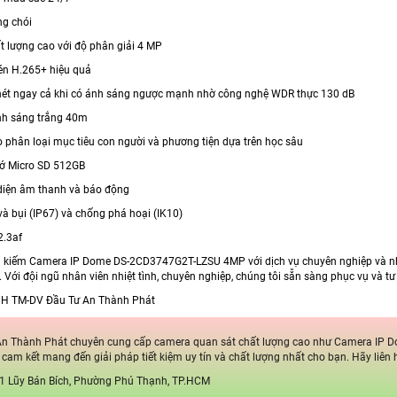
g chói
t lượng cao với độ phân giải 4 MP
én H.265+ hiệu quả
nét ngay cả khi có ánh sáng ngược mạnh nhờ công nghệ WDR thực 130 dB
nh sáng trắng 40m
o phân loại mục tiêu con người và phương tiện dựa trên học sâu
hớ Micro SD 512GB
diện âm thanh và báo động
à bụi (IP67) và chống phá hoại (IK10)
2.3af
 kiếm Camera IP Dome DS-2CD3747G2T-LZSU 4MP với dịch vụ chuyên nghiệp và nha
 Với đội ngũ nhân viên nhiệt tình, chuyên nghiệp, chúng tôi sẵn sàng phục vụ và t
H TM-DV Đầu Tư An Thành Phát
n Thành Phát chuyên cung cấp camera quan sát chất lượng cao như Camera IP D
 cam kết mang đến giải pháp tiết kiệm uy tín và chất lượng nhất cho bạn. Hãy liên hệ
1 Lũy Bán Bích, Phường Phú Thạnh, TP.HCM