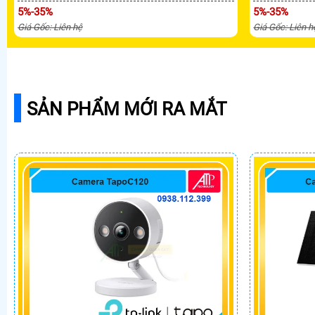
5%-35%
5%-35%
Giá Gốc: Liên hệ
Giá Gốc: Liên h
SẢN PHẨM MỚI RA MẮT