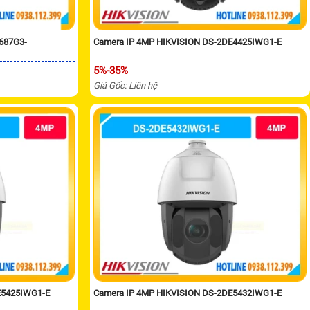
2687G3-
Camera IP 4MP HIKVISION DS-2DE4425IWG1-E
5%-35%
Giá Gốc: Liên hệ
E5425IWG1-E
Camera IP 4MP HIKVISION DS-2DE5432IWG1-E