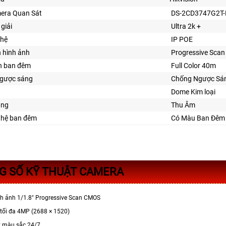
era Quan Sát
DS-2CD3747G2T-
giải
Ultra 2k +
hệ
IP POE
n hình ảnh
Progressive Sca
n ban đêm
Full Color 40m
gược sáng
Chống Ngược Sá
Dome Kim loại
ăng
Thu Âm
ghệ ban đêm
Có Màu Ban Ðêm
G SỐ KỸ THUẬT CAMERA
h ảnh 1/1.8" Progressive Scan CMOS
 tối đa 4MP (2688 × 1520)
y màu sắc 24/7