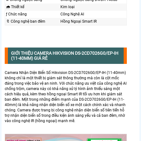
🌧️ Thiết kế
Kim loại
ƒ Chức năng
Công Nghệ AI
🔖 Công nghệ ban đêm
Hồng Ngoại Smart IR
GIỚI THIỆU CAMERA HIKVISION DS-2CD7026G0/EP-IH
(11-40MM) GIÁ RẺ
Camera Nhận Diện Biển Số Hikvision DS-2CD7026G0/EP-IH (11-40mm)
không chỉ là một thiết bị giám sát thông thường mà còn là cột mốc
đáng trong việc bảo vệ an ninh. Với chức năng ưu việt của công nghệ AI
chống trộm, camera này có khả năng xử lý hình ảnh thiếu sáng một
cách hiệu quả, kèm theo hồng ngoại Smart IR tối ưu hơn khi giám sát
ban đêm. Một trong những điểm mạnh của DS-2CD7026G0/EP-IH (11-
40mm) là khả năng nhận diện biển số xe một cách chính xác và nhanh
chóng. Camera được trang bị công nghệ nhận diện biển số tiên tiến hỗ
trợ nhận diện biển số trong điều kiện ánh sáng yếu và cả ban đêm, nhờ
vào công nghệ IR (hồng ngoại) mạnh mẽ.