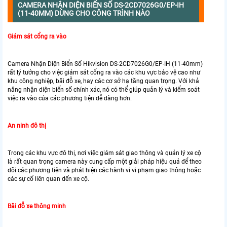
CAMERA NHẬN DIỆN BIỂN SỐ DS-2CD7026G0/EP-IH
(11-40MM) DÙNG CHO CÔNG TRÌNH NÀO
Giám sát cổng ra vào
Camera Nhận Diện Biển Số Hikvision DS-2CD7026G0/EP-IH (11-40mm)
rất lý tưởng cho việc giám sát cổng ra vào các khu vực bảo vệ cao như
khu công nghiệp, bãi đỗ xe, hay các cơ sở hạ tầng quan trọng. Với khả
năng nhận diện biển số chính xác, nó có thể giúp quản lý và kiểm soát
việc ra vào của các phương tiện dễ dàng hơn.
An ninh đô thị
Trong các khu vực đô thị, nơi việc giám sát giao thông và quản lý xe cộ
là rất quan trọng camera này cung cấp một giải pháp hiệu quả để theo
dõi các phương tiện và phát hiện các hành vi vi phạm giao thông hoặc
các sự cố liên quan đến xe cộ.
Bãi đỗ xe thông minh