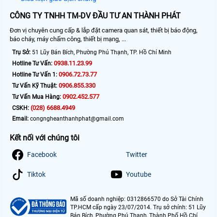
CÔNG TY TNHH TM-DV ĐẦU TƯ AN THÀNH PHÁT
Đơn vị chuyên cung cấp & lắp đặt camera quan sát, thiết bị báo động,
báo cháy, máy chấm công, thiết bị mạng, ...
Trụ Sở:
51 Lũy Bán Bích, Phường Phú Thạnh, TP. Hồ Chí Minh
0938.11.23.99
Hotline Tư Vấn:
0906.72.73.77
Hotline Tư Vấn 1:
0906.855.330
Tư Vấn Kỹ Thuật:
0902.452.577
Tư Vấn Mua Hàng:
(028) 6688.4949
CSKH:
Email:
congngheanthanhphat@gmail.com
Kết nối với chúng tôi
Facebook
Twitter
Tiktok
Youtube
Mã số doanh nghiệp: 0312866570 do Sở Tài Chính
TP.HCM cấp ngày 23/07/2014. Trụ sở chính: 51 Lũy
Bán Bích, Phường Phú Thạnh, Thành Phố Hồ Chí