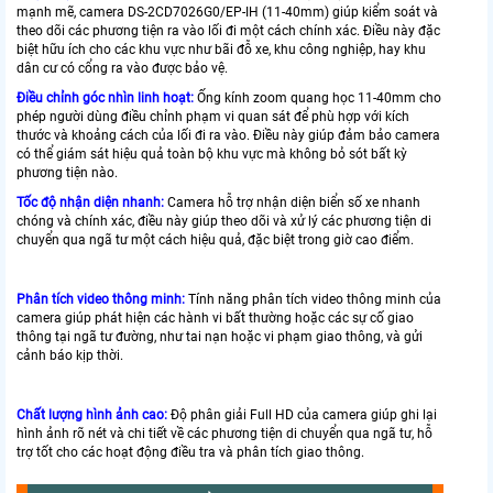
mạnh mẽ, camera DS-2CD7026G0/EP-IH (11-40mm) giúp kiểm soát và
theo dõi các phương tiện ra vào lối đi một cách chính xác. Điều này đặc
biệt hữu ích cho các khu vực như bãi đỗ xe, khu công nghiệp, hay khu
dân cư có cổng ra vào được bảo vệ.
Điều chỉnh góc nhìn linh hoạt:
Ống kính zoom quang học 11-40mm cho
phép người dùng điều chỉnh phạm vi quan sát để phù hợp với kích
thước và khoảng cách của lối đi ra vào. Điều này giúp đảm bảo camera
có thể giám sát hiệu quả toàn bộ khu vực mà không bỏ sót bất kỳ
phương tiện nào.
Tốc độ nhận diện nhanh:
Camera hỗ trợ nhận diện biển số xe nhanh
chóng và chính xác, điều này giúp theo dõi và xử lý các phương tiện di
chuyển qua ngã tư một cách hiệu quả, đặc biệt trong giờ cao điểm.
Phân tích video thông minh:
Tính năng phân tích video thông minh của
camera giúp phát hiện các hành vi bất thường hoặc các sự cố giao
thông tại ngã tư đường, như tai nạn hoặc vi phạm giao thông, và gửi
cảnh báo kịp thời.
Chất lượng hình ảnh cao:
Độ phân giải Full HD của camera giúp ghi lại
hình ảnh rõ nét và chi tiết về các phương tiện di chuyển qua ngã tư, hỗ
trợ tốt cho các hoạt động điều tra và phân tích giao thông.