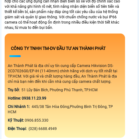
hợp cho các ứng dụng cần nhận diện biển số xe với độ chính xác cao
với khả năng ghi hình rõ nét, tính năng nhận diện biển số tiên tiến và
thiết kế bền bỉ, sản phẩm này đáp ứng tốt các yêu cầu của hệ thống
giám sát và quản lý giao thông. Với chuẩn chống nước và bụi IP66
camera có thể hoạt động ổn định trong nhiều điều kiện thời tiết khác
nhau, từ mưa to đến bụi bẩn.
CÔNG TY TNHH TM-DV ĐẦU TƯ AN THÀNH PHÁT
An Thành Phát là địa chỉ uy tín cung cấp Camera Hikvision DS-
2CD7026G0/EP-IH (11-40mm) chính hãng với dịch vụ tốt nhất tại
TP.HCM. Với giá rẻ và chất lượng hàng đầu, An Thành Phát là địa
chỉ mà bạn nên đến khi cần nhà cung cấp camera chất lượng.
Trụ Sở:
51 Lũy Bán Bích, Phường Phú Thạnh, TP.HCM
Hotline: 0938.11.23.99
Chi Nhánh 1:
445/38 Tân Hòa Đông,Phường Bình Trị Đông, TP
HCM
Kỹ Thuật:
0906.855.330
Điện Thoại:
(028) 6688.4949