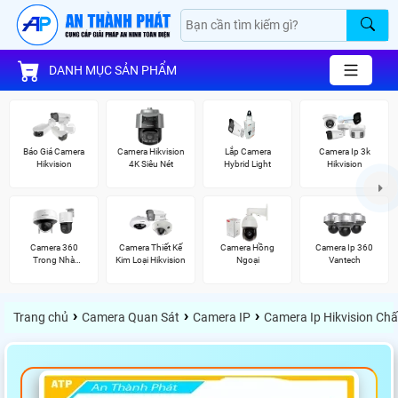
DANH MỤC SẢN PHẨM
Báo Giá Camera
Camera Hikvision
Lắp Camera
Camera Ip 3k
Hikvision
4K Siêu Nét
Hybrid Light
Hikvision
Camera 360
Camera Thiết Kế
Camera Hồng
Camera Ip 360
Trong Nhà
Kim Loại Hikvision
Ngoại
Vantech
Hikvision
›
›
›
Trang chủ
Camera Quan Sát
Camera IP
Camera Ip Hikvision Ch