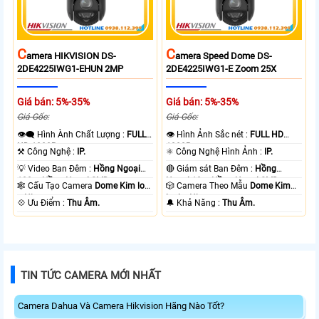
C
C
Amera HIKVISION DS-
Amera Speed Dome DS-
2DE4225IWG1-EHUN 2MP
2DE4225IWG1-E Zoom 25X
Giá bán: 5%-35%
Giá bán: 5%-35%
Giá Gốc:
Giá Gốc:
👁️‍🗨 Hình Ành Chất Lượng :
FULL
👁 Hình Ảnh Sắc nét :
FULL HD
HD 1080P .
1080P .
⚒ Công Nghệ :
IP.
⚛️ Công Nghệ Hình Ảnh :
IP.
💡 Video Ban Đêm :
Hồng Ngoại
🔴 Giám sát Ban Đêm :
Hồng
100m Hồng Ngoại SMD.
Ngoại 10m Hồng Ngoại SMD.
🕸️ Cấu Tạo Camera
Dome Kim loại
🎲 Camera Theo Mẫu
Dome Kim
+ Nhựa.
loại + Nhựa.
️💠 Ưu Điểm :
Thu Âm.
️🔔 Khả Năng :
Thu Âm.
TIN TỨC CAMERA MỚI NHẤT
Camera Dahua Và Camera Hikvision Hãng Nào Tốt?