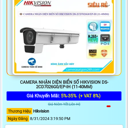
CAMERA NHẬN DIỆN BIỂN SỐ HIKVISION DS-
2CD7026G0/EP-IH (11-40MM)
Giá Khuyến Mãi:
5%-35%
(+ VAT 8%)
Giá Niêm Yết:Liên Hệ
Thương Hiệu
Hikvision
Ngày Đăng
8/31/2024 3:19:50 PM