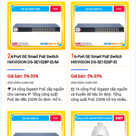
Uplink Ports.
Gigabit và 2 cổng quang SFP mở
rộng linh hoạt. Hỗ trợ truyền PoE
xa tối đa lên đến 300 mét.
2
1
4-Port GE Smart PoE Switch
6-Port GE Smart PoE Switch
HIKVISION DS-3E1528P-EI/M
HIKVISION DS-3E1520P-EI
Giá bán: 5%-35%
Giá bán: 5%-35%
Giá Gốc: Liên hệ
Giá Gốc: Liên hệ
🎥 24 cổng Gigabit PoE cấp nguồn
🎞 16 cổng PoE Gigabit cấp nguồn
cho camera IP. Tổng công suất
và truyền dữ liệu ổn định. Tổng
PoE lên đến 230W ổn định. Hỗ trợ
công suất PoE 230W hỗ trợ nhiều
truyền PoE xa đến 300 mét. Băng
thiết bị cùng lúc. Tốc độ chuyển
thông chuyển mạch đạt 68 Gbps
mạch 68Gbps đảm bảo hiệu suất
mạnh mẽ.
cao ổn định. Hỗ trợ truyền PoE xa
lên đến 300m cho hệ thống
camera.