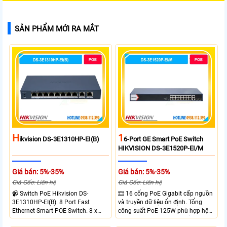
SẢN PHẨM MỚI RA MẮT
H
1
Ikvision DS-3E1310HP-EI(B)
6-Port GE Smart PoE Switch
HIKVISION DS-3E1520P-EI/M
Giá bán: 5%-35%
Giá bán: 5%-35%
Giá Gốc: Liên hệ
Giá Gốc: Liên hệ
📹 Switch PoE Hikvision DS-
🎞 16 cổng PoE Gigabit cấp nguồn
3E1310HP-EI(B). 8 Port Fast
và truyền dữ liệu ổn định. Tổng
Ethernet Smart POE Switch. 8 x
công suất PoE 125W phù hợp hệ
10/100M PoE Ports, 2 x Gigabit
thống camera IP vừa. 2 cổng RJ45