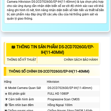
Camera Hikvision DS-2CD7026G0/EP-IH(11-40mm) là lựa chọn phù hợp
cho các ứng dụng cần nhận diện biển số xe với độ chính xác cao với khả
năng ghi hình rõ nét, tính năng nhận diện biển số tiên tiến và thiết kế bền
bỉ, sản phẩm này đáp ứng tốt các yêu cầu của hệ thống giám sát và
quản lý giao thông.
📖 THÔNG TIN SẢN PHẨM DS-2CD7026G0/EP-
IH(11-40MM)
THÔNG SỐ KỸ THUẬT
CHÍNH SÁCH BẢO HÀNH
THÔNG SỐ CHÍNH DS-2CD7026G0/EP-IH(11-40MM)
Hãng
Hikvision
⚙ Model Camera Quan Sát
DS-2CD7026G0/EP-IH(11-40mm)
☀️ Độ phân giải
FULL HD 1080P
🔰 Cảm biến hình ảnh
Progressive Scan CMOS
🔴 Tầm nhìn ban đêm
Hồng Ngoại 100m
₩ Chống ngược sáng
Chống Ngược Sáng DWDR 140db