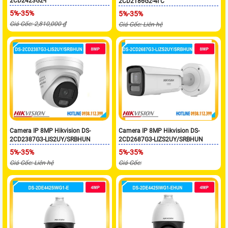
2CD2423G2-I
2CD2T86G2-4I C
5%-35%
5%-35%
Giá Gốc: 2,810,000 ₫
Giá Gốc: Liên hệ
Camera IP 8MP Hikvision DS-
Camera IP 8MP Hikvision DS-
2CD2387G3-LIS2UY/SRBHUN
2CD2687G3-LIZS2UY/SRBHUN
5%-35%
5%-35%
Giá Gốc: Liên hệ
Giá Gốc: