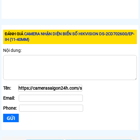
ĐÁNH GIÁ
CAMERA NHẬN DIỆN BIỂN SỐ HIKVISION DS-2CD7026G0/EP-
IH (11-40MM)
Nội dung:
Tên:
Email:
Phone: