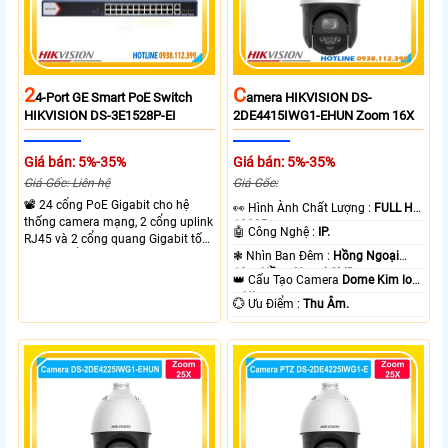
2
C
4-Port GE Smart PoE Switch
Amera HIKVISION DS-
HIKVISION DS-3E1528P-EI
2DE4415IWG1-EHUN Zoom 16X
Giá bán: 5%-35%
Giá bán: 5%-35%
Giá Gốc: Liên hệ
Giá Gốc:
📽 24 cổng PoE Gigabit cho hệ
️👀 Hình Ành Chất Lượng :
FULL HD
thống camera mạng, 2 cổng uplink
1080P .
🤖️ Công Nghệ :
IP.
RJ45 và 2 cổng quang Gigabit tốc
độ cao, Tổng công suất PoE 370W
❃ Nhìn Ban Đêm :
Hồng Ngoại
cấp nguồn nhiều thiết bị.
10m Hồng Ngoại SMD.
👑 Cấu Tạo Camera
Dome Kim loại
+ Nhựa.
️💮 Ưu Điểm :
Thu Âm.