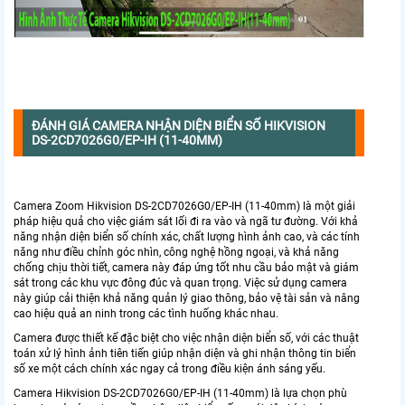
ĐÁNH GIÁ CAMERA NHẬN DIỆN BIỂN SỐ HIKVISION
DS-2CD7026G0/EP-IH (11-40MM)
Camera Zoom Hikvision DS-2CD7026G0/EP-IH (11-40mm) là một giải
pháp hiệu quả cho việc giám sát lối đi ra vào và ngã tư đường. Với khả
năng nhận diện biển số chính xác, chất lượng hình ảnh cao, và các tính
năng như điều chỉnh góc nhìn, công nghệ hồng ngoại, và khả năng
chống chịu thời tiết, camera này đáp ứng tốt nhu cầu bảo mật và giám
sát trong các khu vực đông đúc và quan trọng. Việc sử dụng camera
này giúp cải thiện khả năng quản lý giao thông, bảo vệ tài sản và nâng
cao hiệu quả an ninh trong các tình huống khác nhau.
Camera được thiết kế đặc biệt cho việc nhận diện biển số, với các thuật
toán xử lý hình ảnh tiên tiến giúp nhận diện và ghi nhận thông tin biển
số xe một cách chính xác ngay cả trong điều kiện ánh sáng yếu.
Camera Hikvision DS-2CD7026G0/EP-IH (11-40mm) là lựa chọn phù