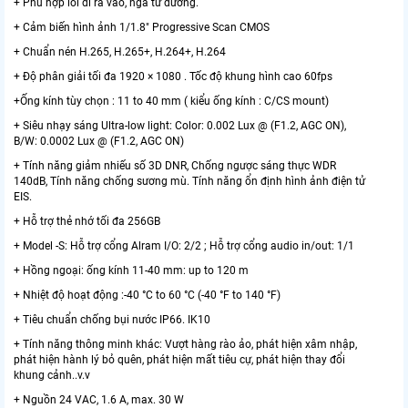
+ Phù hợp lối đi ra vào, ngã tư đường.
+ Cảm biến hình ảnh 1/1.8" Progressive Scan CMOS
+ Chuẩn nén H.265, H.265+, H.264+, H.264
+ Độ phân giải tối đa 1920 × 1080 . Tốc độ khung hình cao 60fps
+Ống kính tùy chọn : 11 to 40 mm ( kiểu ống kính : C/CS mount)
+ Siêu nhạy sáng Ultra-low light: Color: 0.002 Lux @ (F1.2, AGC ON),
B/W: 0.0002 Lux @ (F1.2, AGC ON)
+ Tính năng giảm nhiếu số 3D DNR, Chống ngược sáng thực WDR
140dB, Tính năng chống sương mù. Tính năng ổn định hình ảnh điện tử
EIS.
+ Hỗ trợ thẻ nhớ tối đa 256GB
+ Model -S: Hỗ trợ cổng Alram I/O: 2/2 ; Hỗ trợ cổng audio in/out: 1/1
+ Hồng ngoại: ống kính 11-40 mm: up to 120 m
+ Nhiệt độ hoạt động :-40 °C to 60 °C (-40 °F to 140 °F)
+ Tiêu chuẩn chống bụi nước IP66. IK10
+ Tính năng thông minh khác: Vượt hàng rào ảo, phát hiện xâm nhập,
phát hiện hành lý bỏ quên, phát hiện mất tiêu cự, phát hiện thay đổi
khung cảnh..v.v
+ Nguồn 24 VAC, 1.6 A, max. 30 W