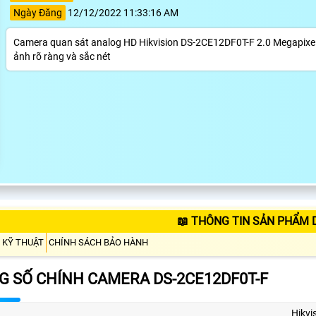
Ngày Đăng
12/12/2022 11:33:16 AM
Camera quan sát analog HD Hikvision DS-2CE12DF0T-F 2.0 Megapixel, 
ảnh rõ ràng và sắc nét
📖 THÔNG TIN SẢN PHẨM 
 KỸ THUẬT
CHÍNH SÁCH BẢO HÀNH
 SỐ CHÍNH CAMERA DS-2CE12DF0T-F
Hikvi