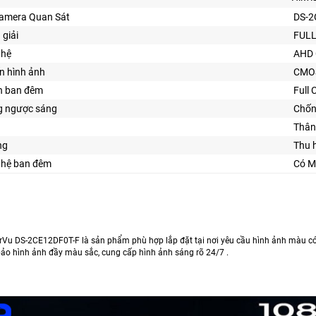
Camera Quan Sát
DS-2
 giải
FULL
ghệ
AHD 
n hình ảnh
CMO
n ban đêm
Full 
 ngược sáng
Chốn
Thân
ng
Thu 
ghệ ban đêm
Có M
Vu DS-2CE12DF0T-F là sản phẩm phù hợp lắp đặt tại nơi yêu cầu hình ảnh màu có 
ảo hình ảnh đầy màu sắc, cung cấp hình ảnh sáng rõ 24/7 .