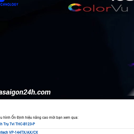
 hình Ổn Định hiệu năng cao mời bạn xem qua:
h Trụ Tvi THC-B123-P
ntech VP-144TX/AX/CX