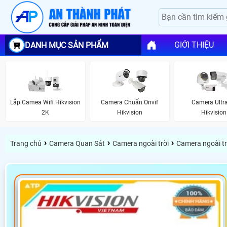
GIỚI THIỆU
DANH MỤC SẢN PHẨM
Lắp Camea Wifi Hikvision
Camera Chuẩn Onvif
Camera Ultr
2K
Hikvision
Hikvision
›
›
›
Trang chủ
Camera Quan Sát
Camera ngoài trời
Camera ngoài trờ