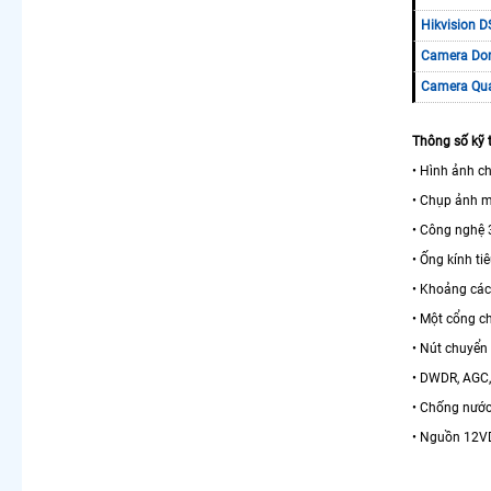
Hikvision 
Camera Dom
Camera Qua
Thông số kỹ 
• Hình ảnh c
• Chụp ảnh m
• Công nghệ 
• Ống kính t
• Khoảng các
• Một cổng ch
• Nút chuyển
• DWDR, AGC,
• Chống nước
• Nguồn 12V