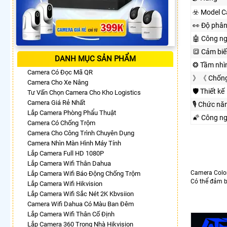
☣️ Model 
️👀 Độ phân
🤖️ Công n
🔳 Cảm biế
DANH MỤC SẢN PHẨM
❂ Tầm nhì
Camera Có Đọc Mã QR
》《 Chống
Camera Cho Xe Nâng
🛡 Thiết kế
Tư Vấn Chọn Camera Cho Kho Logistics
Camera Giá Rẻ Nhất
🎙 Chức nă
Lắp Camera Phòng Phẩu Thuật
🌠 Công n
Camera Có Chống Trộm
Camera Cho Công Trình Chuyên Dụng
Camera Nhìn Màn Hình Máy Tính
Lắp Camera Full HD 1080P
Lắp Camera Wifi Thân Dahua
Camera Color
Lắp Camera Wifi Báo Động Chống Trộm
Có thể đảm b
Lắp Camera Wifi Hikvision
Lắp Camera Wifi Sắc Nét 2K Kbvsiion
Camera Wifi Dahua Có Màu Ban Đêm
Lắp Camera Wifi Thân Cố Định
Lắp Camera 360 Trong Nhà Hikvision