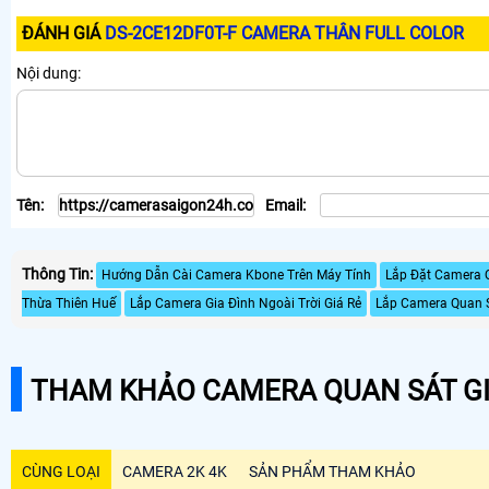
ĐÁNH GIÁ
DS-2CE12DF0T-F CAMERA THÂN FULL COLOR
Nội dung:
Tên:
Email:
Thông Tin:
Hướng Dẫn Cài Camera Kbone Trên Máy Tính
Lắp Đặt Camera 
Thừa Thiên Huế
Lắp Camera Gia Đình Ngoài Trời Giá Rẻ
Lắp Camera Quan 
THAM KHẢO CAMERA QUAN SÁT GI
CÙNG LOẠI
CAMERA 2K 4K
SẢN PHẨM THAM KHẢO