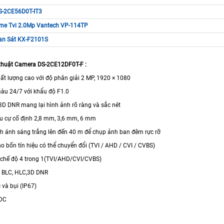
DS-2CE56D0T-IT3
e Tvi 2.0Mp Vantech VP-114TP
n Sát KX-F2101S
thuật Camera DS-2CE12DF0T-F :
hất lượng cao với độ phân giải 2 MP, 1920 × 1080
àu 24/7 với khẩu độ F1.0
3D DNR mang lại hình ảnh rõ ràng và sắc nét
iêu cự cố định 2,8 mm, 3,6 mm, 6 mm
h ánh sáng trắng lên đến 40 m để chụp ảnh ban đêm rực rỡ
o bốn tín hiệu có thể chuyển đổi (TVI / AHD / CVI / CVBS)
 chế độ 4 trong 1(TVI/AHD/CVI/CVBS)
 BLC, HLC,3D DNR
 và bụi (IP67)
DC