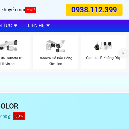
0938.112.399
 khuyến mãi
Hot!
N TỨC
LIÊN HỆ
Camera IP Không Dây
Camera Có Báo Động
Giá Camera IP
Kbvision
Hikvision
COLOR
30%
,000 ₫