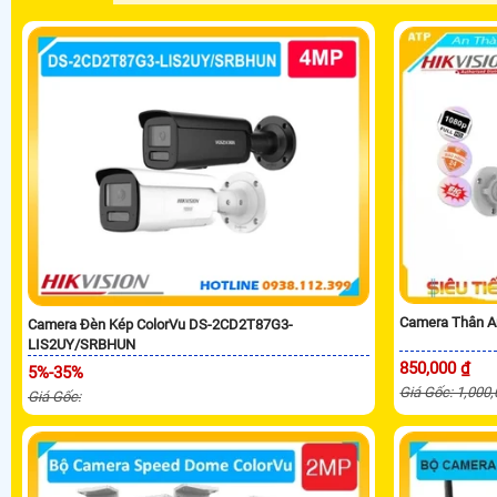
Camera Thân A
Camera Đèn Kép ColorVu DS-2CD2T87G3-
LIS2UY/SRBHUN
850,000 ₫
5%-35%
Giá Gốc: 1,000
Giá Gốc: