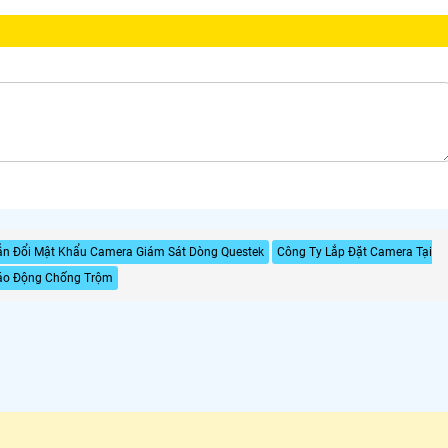
n Đổi Mật Khẩu Camera Giám Sát Dòng Questek
Công Ty Lắp Đặt Camera Tại
Báo Động Chống Trộm