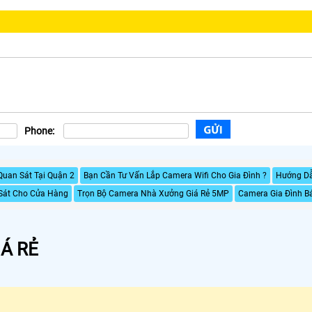
Phone:
Quan Sát Tại Quận 2
Bạn Cần Tư Vấn Lắp Camera Wifi Cho Gia Đình ?
Hướng Dẫ
Sát Cho Cửa Hàng
Trọn Bộ Camera Nhà Xưởng Giá Rẻ 5MP
Camera Gia Đình 
Á RẺ