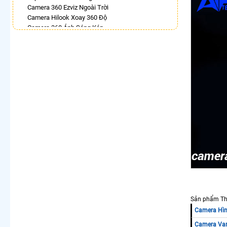
Camera 360 Ezviz Ngoài Trời
Camera Hilook Xoay 360 Độ
Camera 360 Ánh Sáng Kép
Camera Wifi Chính Hãng Kbone Xoay 360
Camera Wifi 360 Dahua Ngoài Trời
Lắp Camera Ip 360 Kbvision
Camera Ip 360 Vantech
LẮP CAMERA THEO NHU CẦU
Lắp Camera Văn Phòng Giá Rẻ
Lắp Camera Nhà Xưởng Giá Rẻ
Lắp Camera Gia Đình Giá Rẻ
Lắp Camera Kho Hàng Giá Rẻ
Lắp Camera Cửa Hàng Giá Rẻ
Lắp Camera Wifi Giá Rẻ Chính Hãng
Lắp Camera Công Trình Giá Rẻ
Camera 360 Giá Rẻ
Sản phẩm Thu
Camera Hìn
Camera Va