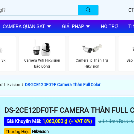
CT
CAMERA QUAN SÁT
GIẢI PHÁP
HỖ TRỢ
TI
a 3k
Camera Wifi Hikvision
Camera Ip Thân Trụ
Báo 
Báo Động
Hikvision
›
i hikvision
DS-2CE12DF0T-F Camera Thân Full Color
DS-2CE12DF0T-F CAMERA THÂN FULL 
Giá Khuyến Mãi:
1,060,000 ₫
(+ VAT 8%)
Giá Niêm Yết:1,510
Thương Hiệu
Hikvision