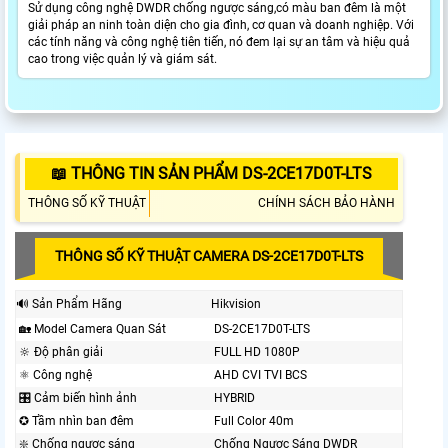
Sử dụng công nghệ DWDR chống ngược sáng,có màu ban đêm là một
giải pháp an ninh toàn diện cho gia đình, cơ quan và doanh nghiệp. Với
các tính năng và công nghệ tiên tiến, nó đem lại sự an tâm và hiệu quả
cao trong việc quản lý và giám sát.
📖 THÔNG TIN SẢN PHẨM DS-2CE17D0T-LTS
THÔNG SỐ KỸ THUẬT
CHÍNH SÁCH BẢO HÀNH
THÔNG SỐ KỸ THUẬT CAMERA DS-2CE17D0T-LTS
🔊 Sản Phẩm Hãng
Hikvision
🏡 Model Camera Quan Sát
DS-2CE17D0T-LTS
🔆 Độ phân giải
FULL HD 1080P
⚛️ Công nghệ
AHD CVI TVI BCS
🎛 Cảm biến hình ảnh
HYBRID
✪ Tầm nhìn ban đêm
Full Color 40m
❇️ Chống ngược sáng
Chống Ngược Sáng DWDR