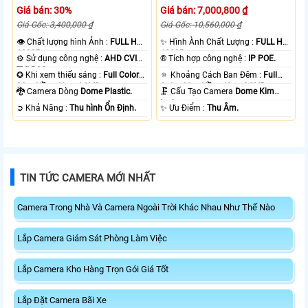
Giá bán: 30%
Giá bán: 7,000,800 ₫
Giá Gốc: 3,400,000 ₫
Giá Gốc: 10,560,000 ₫
👁 Chất lượng hình Ảnh :
FULL HD
✨ Hình Ành Chất Lượng :
FULL HD
1080P .
1080P .
⚙ Sử dụng công nghệ :
AHD CVI
®️ Tích hợp công nghệ :
IP POE.
TVI BCS.
✪ Khi xem thiếu sáng :
Full Color
🔅 Khoảng Cách Ban Đêm :
Full
20m Hồng Ngoại SMD.
Color 30m Hồng Ngoại SMD.
🐉️ Camera Dòng
Dome Plastic.
🗜️ Cấu Tạo Camera
Dome Kim
loại.
️➲ Khả Năng :
Thu hình Ổn Định.
️✨ Ưu Điểm :
Thu Âm.
TIN TỨC CAMERA MỚI NHẤT
Camera Trong Nhà Và Camera Ngoài Trời Khác Nhau Như Thế Nào
Lắp Camera Giám Sát Phòng Làm Việc
Lắp Camera Kho Hàng Trọn Gói Giá Tốt
Lắp Đặt Camera Bãi Xe