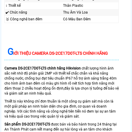
↕️ Thiết kế
Thân Plastic
✔️ Chức năng
Thu Âm Và Loa
🥉 Công nghệ ban đêm
Có Màu Ban Ðêm
G
IỚI THIỆU CAMERA DS-2CE17D0T-LTS CHÍNH HÃNG
Camera DS-2CE17D0T-LTS chính hãng Hikvision
chất lượng hình ảnh
sắc nét nhờ độ phân giải 2MP với thiết kế chắc chắn và khả năng
chống nước, chống bụi đạt tiêu chuẩn IP67 hỗ trợ ánh sáng trắng 40m
cho hình ảnh ban đêm có màu ghi hình rõ nét tích hợp tính năng mới
đàm thoại 2 chiều hoạt động ổn định,đây là lựa chọn lý tưởng để bảo vệ
và giám sát an ninh hiệu quả.
Thiết bị này không chỉ đơn thuần là một công cụ giám sát mà còn là
một giải pháp an ninh toàn diện cho gia đình, cơ quan và doanh
nghiệp. Với các tính năng và công nghệ tiên tiến nó đem lại sự an tâm
và hiệu quả cao trong việc quản lý và giám sát.
Sản phẩm DS-2CE17D0T-LTS
được bán và bảo hành trong 24 tháng tại
An Thành Phát cam kết mang đến sự hài lòng và an tâm cho khách