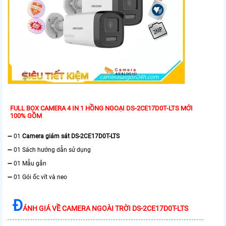
FULL BOX CAMERA 4 IN 1 HỒNG NGOẠI DS-2CE17D0T-LTS MỚI
100% GỒM
➖ 01
Camera giám sát DS-2CE17D0T-LTS
➖ 01 Sách hướng dẫn sử dụng
➖ 01 Mẫu gắn
➖ 01 Gói ốc vít và neo
Đ
ÁNH GIÁ VỀ CAMERA NGOÀI TRỜI DS-2CE17D0T-LTS