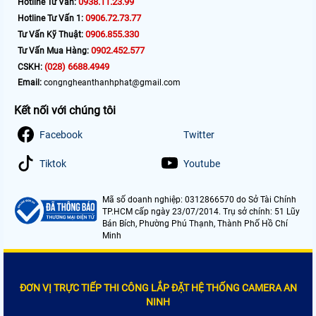
0938.11.23.99
Hotline Tư Vấn:
0906.72.73.77
Hotline Tư Vấn 1:
0906.855.330
Tư Vấn Kỹ Thuật:
0902.452.577
Tư Vấn Mua Hàng:
(028) 6688.4949
CSKH:
Email:
congngheanthanhphat@gmail.com
Kết nối với chúng tôi
Facebook
Twitter
Tiktok
Youtube
Mã số doanh nghiệp: 0312866570 do Sở Tài Chính
TP.HCM cấp ngày 23/07/2014. Trụ sở chính: 51 Lũy
Bán Bích, Phường Phú Thạnh, Thành Phố Hồ Chí
Minh
ĐƠN VỊ TRỰC TIẾP THI CÔNG LẮP ĐẶT HỆ THỐNG CAMERA AN
NINH