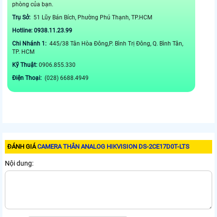
phòng của bạn.
Trụ Sở:
51 Lũy Bán Bích, Phường Phú Thạnh, TP.HCM
Hotline: 0938.11.23.99
Chi Nhánh 1:
445/38 Tân Hòa Đông,P. Bình Trị Đông, Q. Bình Tân,
TP. HCM
Kỹ Thuật:
0906.855.330
Điện Thoại:
(028) 6688.4949
ĐÁNH GIÁ
CAMERA THÂN ANALOG HIKVISION DS-2CE17D0T-LTS
Nội dung: