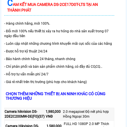
C
AM KẾT MUA CAMERA DS-2CE17D0T-LTS TẠI AN
THÀNH PHÁT
- Hàng chính hãng, mới 100%.
- Đổi mới 100% nếu thiết bị xảy ra hư hỏng do nhà sản xuất trong 07
ngày đầu tiên
- Luôn cập nhật những chương trình khuyến mãi cực sốc của các hãng
- Được hỗ trợ kỹ thuật 24/24
- Bảo hành chính hãng 24 tháng, nhanh chóng
- Chỉ phân phối và bán sản phẩm chính hãng, có đầy đủ CO,CQ…
- Hỗ trợ tư vấn miễn phí 24/7
- Giá rẻ nhất trên thị trường (phù hợp cho khách hàng)
CHỌN THÊM NHỮNG THIẾT BỊ AN NINH KHÁC CÓ CÙNG
THƯƠNG HIỆU
Camera hikvision DS-
1,980,000
2.0 megapixel Độ nét phù hợp
2DE2C200MW-DE(F0)(S7)
VNĐ
Hồng Ngoại 30m
FULL HD 1080P 2.0 MP Thích
Camera Hikvision DS-
1,580,000