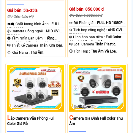
Giá bán: 850,000 ₫
Giá bán: 5%-35%
Giá Gốc: 1,000,000 ₫
Giá Gốc: Liên Hệ
️👀 Độ Phân giải :
FULL HD 1080P .
👁️‍🗨 Chất lượng hình Ảnh :
FULL
HD 1080P .
⚙ Tích hợp công nghệ :
AHD CVI
👍 Camera Công nghệ :
AHD CVI
TVI BCS.
TVI BCS.
❂ Hình ảnh ban đêm :
Full Color
🌚 Tầm Nhìn Ban Đêm :
Hồng
40m Có Màu Ban Ðêm.
Ngoại 30m Hồng Ngoại Smart IR.
🎼️ Loại Camera
Thân Plastic.
🎼️ Thiết Kế Camera
Thân Kim loại.
️💮 Tích Hợp :
Thu Âm Và Loa.
️💠 Khả Năng :
Thu Âm.
L
C
Ắp Camera Văn Phòng Full
Amera Gia Đình Full Color Thu
Color Giá Rẻ
Âm