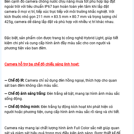
Bên cạnh đó camera chống nước chịu nắng mưa tốt phù hợp lắp đặt
ngoài trời với tiêu chuẩn IP67 bạn hoàn toàn yên tâm khi lắp đặt
camera ở mọi vị trí, tiếp xúc trực tiếp với môi trường khắc nghiệt. Với
kích thước nhỏ gọn 211 mm × 83.5 mm × 80.7 mm và trọng lượng chỉ
425g, camera dễ dàng lắp đặt và phù hợp với nhiều vị trí khác nhau.
Đặc biệt, sản phẩm còn được trang bị công nghệ Hybrid Light, giúp tiết
kiệm chi phí và cung cấp hình ảnh đầy màu sắc cho con người và
phương tiện vào ban đêm.
Camera hỗ trợ ba chế độ chiếu sáng linh hoạt:
➖
Chế độ IR:
Camera chỉ sử dụng đèn hồng ngoại, thích hợp cho quan
sát ban đêm không cần màu sắc.
➖
Chế độ ánh sáng trắng:
Đèn trắng sẽ bật, mang lại hình ảnh màu sắc
sống động.
➖
Chế độ thông minh:
Đèn trắng tự động kích hoạt khi phát hiện có
người hoặc phương tiện, cung cấp hình ảnh màu sắc rõ ràng và chi tiết.
Camera này mang lại chất lượng hình ảnh Full Color sắc nét giúp quan
sát và giám sát hiệu quả trong mọi điều kiện ánh sáng. Được thiết kế để