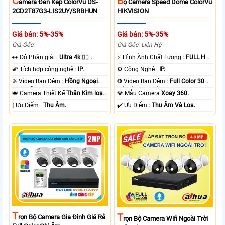
C
B
Amera Đèn Kép ColorVu DS-
Ộ Camera Speed Dome ColorVu
2CD2T87G3-LIS2UY/SRBHUN
HIKVISION
Giá bán: 5%-35%
Giá bán: 5%-35%
Giá Gốc:
Giá Gốc: Liên Hệ
️👀 Độ Phân giải :
Ultra 4k 👍🏾 .
️⚡ Hình Ành Chất Lượng :
FULL HD
1080P .
🌠 Tích hợp công nghệ :
IP.
⚙ Công Nghệ :
IP.
❈ Video Ban Đêm :
Hồng Ngoại
❂ Video Ban Đêm :
Full Color 30m
80m Hồng Ngoại SMD.
Có Màu Ban Ðêm.
👑 Camera Thiết Kế
Thân Kim loại
💎 Mẫu Camera
Xoay 360.
+ Nhựa.
️ƒ Ưu Điểm :
Thu Âm.
️✔️ Ưu Điểm :
Thu Âm Và Loa.
T
T
Rọn Bộ Camera Gia Đình Giá Rẻ
Rọn Bộ Camera Wifi Ngoài Trời