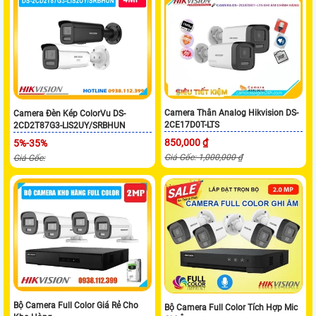
Camera Thân Analog Hikvision DS-
Camera Đèn Kép ColorVu DS-
2CE17D0T-LTS
2CD2T87G3-LIS2UY/SRBHUN
850,000 ₫
5%-35%
Giá Gốc: 1,000,000 ₫
Giá Gốc:
Bộ Camera Full Color Giá Rẻ Cho
Bộ Camera Full Color Tích Hợp Mic