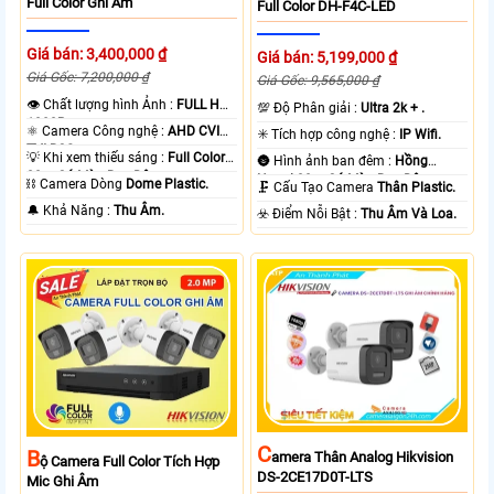
Full Color Ghi Âm
Full Color DH-F4C-LED
Giá bán: 3,400,000 ₫
Giá bán: 5,199,000 ₫
Giá Gốc: 7,200,000 ₫
Giá Gốc: 9,565,000 ₫
👁 Chất lượng hình Ảnh :
FULL HD
💯 Độ Phân giải :
Ultra 2k + .
1080P .
⚛️ Camera Công nghệ :
AHD CVI
✳️ Tích hợp công nghệ :
IP Wifi.
TVI BCS.
💡 Khi xem thiếu sáng :
Full Color
🌚 Hình ảnh ban đêm :
Hồng
20m Có Màu Ban Ðêm.
Ngoại 30m Có Màu Ban Ðêm.
⛓ Camera Dòng
Dome Plastic.
🗜️ Cấu Tạo Camera
Thân Plastic.
️🔔 Khả Năng :
Thu Âm.
️☣️ Điểm Nỗi Bật :
Thu Âm Và Loa.
C
B
Amera Thân Analog Hikvision
Ộ Camera Full Color Tích Hợp
DS-2CE17D0T-LTS
Mic Ghi Âm