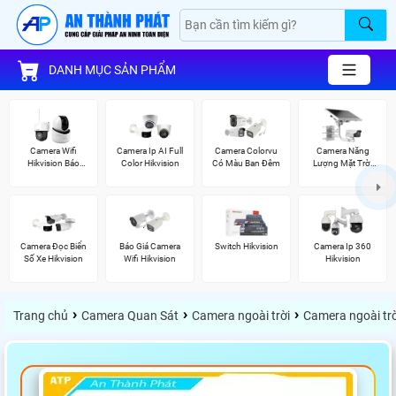
DANH MỤC SẢN PHẨM
Camera Wifi
Camera Ip AI Full
Camera Colorvu
Camera Năng
Hikvision Báo
Color Hikvision
Có Màu Ban Đêm
Lượng Mặt Trời
Động
Hikvision
Camera Đọc Biển
Báo Giá Camera
Switch Hikvision
Camera Ip 360
Số Xe Hikvision
Wifi Hikvision
Hikvision
›
›
›
Trang chủ
Camera Quan Sát
Camera ngoài trời
Camera ngoài trờ