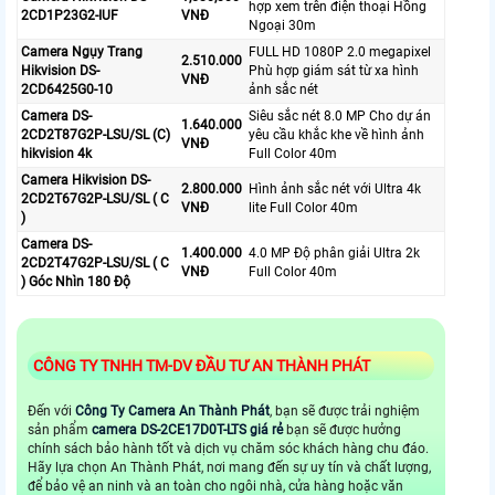
hợp xem trên điện thoại Hồng
2CD1P23G2-IUF
VNĐ
Ngoại 30m
Camera Ngụy Trang
FULL HD 1080P 2.0 megapixel
2.510.000
Hikvision DS-
Phù hợp giám sát từ xa hình
VNĐ
2CD6425G0-10
ảnh sắc nét
Camera DS-
Siêu sắc nét 8.0 MP Cho dự án
1.640.000
2CD2T87G2P-LSU/SL (C)
yêu cầu khắc khe về hình ảnh
VNĐ
hikvision 4k
Full Color 40m
Camera Hikvision DS-
2.800.000
Hình ảnh sắc nét với Ultra 4k
2CD2T67G2P-LSU/SL ( C
VNĐ
lite Full Color 40m
)
Camera DS-
1.400.000
4.0 MP Độ phân giải Ultra 2k
2CD2T47G2P-LSU/SL ( C
VNĐ
Full Color 40m
) Góc Nhìn 180 Độ
CÔNG TY TNHH TM-DV ĐẦU TƯ AN THÀNH PHÁT
Đến với
Công Ty Camera An Thành Phát
, bạn sẽ được trải nghiệm
sản phẩm
camera DS-2CE17D0T-LTS giá rẻ
bạn sẽ được hưởng
chính sách bảo hành tốt và dịch vụ chăm sóc khách hàng chu đáo.
Hãy lựa chọn An Thành Phát, nơi mang đến sự uy tín và chất lượng,
để bảo vệ an ninh và an toàn cho ngôi nhà, cửa hàng hoặc văn