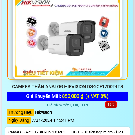
CAMERA THÂN ANALOG HIKVISION DS-2CE17D0T-LTS
Giá Khuyến Mãi:
850,000 ₫
(+ VAT 8%)
15%
Giá Niêm Yết:1,000,000 ₫
Thương Hiệu
Hikvision
Ngày Đăng
7/24/2024 1:45:41 PM
Camera DS-2CE17D0T-LTS 2.0 MP Full HD 1080P tích hợp micro và loa