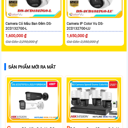
Camera Có Màu Ban Đêm DS-
Camera IP Color Vu DS-
2CD1327G0-L
2CD1327G0-LU
1,600,000 ₫
1,650,000 ₫
Giá Gốc: 2,290,000 ₫
Giá Gốc: 2,350,000 ₫
SẢN PHẨM MỚI RA MẮT