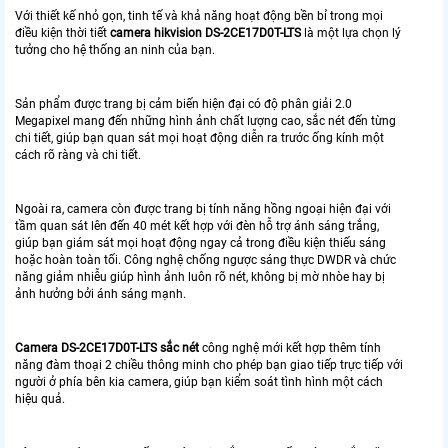
Với thiết kế nhỏ gọn, tinh tế và khả năng hoạt động bền bỉ trong mọi
điều kiện thời tiết
camera hikvision DS-2CE17D0T-LTS
là một lựa chọn lý
tưởng cho hệ thống an ninh của bạn.
Sản phẩm được trang bị cảm biến hiện đại có độ phân giải 2.0
Megapixel mang đến những hình ảnh chất lượng cao, sắc nét đến từng
chi tiết, giúp bạn quan sát mọi hoạt động diễn ra trước ống kính một
cách rõ ràng và chi tiết.
Ngoài ra, camera còn được trang bị tính năng hồng ngoại hiện đại với
tầm quan sát lên đến 40 mét kết hợp với đèn hỗ trợ ánh sáng trắng,
giúp bạn giám sát mọi hoạt động ngay cả trong điều kiện thiếu sáng
hoặc hoàn toàn tối. Công nghệ chống ngược sáng thực DWDR và chức
năng giảm nhiễu giúp hình ảnh luôn rõ nét, không bị mờ nhòe hay bị
ảnh hưởng bởi ánh sáng mạnh.
Camera DS-2CE17D0T-LTS sắc nét
công nghệ mới kết hợp thêm tính
năng đàm thoại 2 chiều thông minh cho phép bạn giao tiếp trực tiếp với
người ở phía bên kia camera, giúp bạn kiểm soát tình hình một cách
hiệu quả.