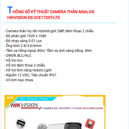
T
HÔNG SỐ KỸ THUẬT CAMERA THÂN ANALOG
HIKVISION DS-2CE17D0T-LTS
- Camera thân trụ lớn HybirdLight 2MP, đàm thoại 2 chiều
- Độ phân giải 1920 x 1080
- Độ nhạy sáng 0.01 Lux
- Ống kính 2.8/3.6/6mm
- Tầm xa hồng ngoại 40m/ Tầm xa ánh sáng trắng: 40m
- DWDR, BLC/HLC
- Hỗ trợ mic
. Hỗ trợ đàm thoại 2 chiều.
- Hỗ trợ tính năng Hybird Light
- Nguồn 12 VDC; Tiêu chuẩn IP67
- Vỏ kim loại, nhựa