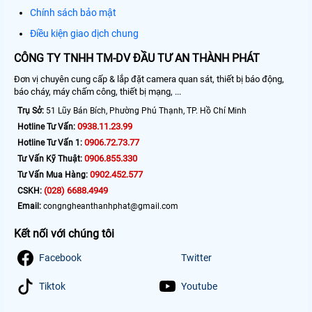
Chính sách bảo mật
Điều kiện giao dịch chung
CÔNG TY TNHH TM-DV ĐẦU TƯ AN THÀNH PHÁT
Đơn vị chuyên cung cấp & lắp đặt camera quan sát, thiết bị báo động,
báo cháy, máy chấm công, thiết bị mạng, ...
Trụ Sở:
51 Lũy Bán Bích, Phường Phú Thạnh, TP. Hồ Chí Minh
0938.11.23.99
Hotline Tư Vấn:
0906.72.73.77
Hotline Tư Vấn 1:
0906.855.330
Tư Vấn Kỹ Thuật:
0902.452.577
Tư Vấn Mua Hàng:
(028) 6688.4949
CSKH:
Email:
congngheanthanhphat@gmail.com
Kết nối với chúng tôi
Facebook
Twitter
Tiktok
Youtube