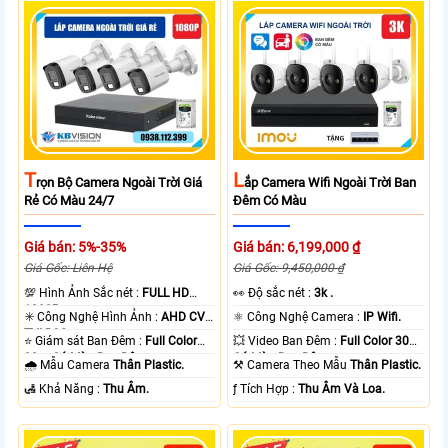
T
L
Rọn Bộ Camera Ngoài Trời Giá
Ắp Camera Wifi Ngoài Trời Ban
Rẻ Có Màu 24/7
Đêm Có Màu
Giá bán: 5%-35%
Giá bán: 6,199,000 ₫
Giá Gốc: Liên Hệ
Giá Gốc: 9,450,000 ₫
💯 Hình Ảnh Sắc nét :
FULL HD
️👀 Độ sắc nét :
3k .
1080P .
✳️ Công Nghệ Hình Ảnh :
AHD CVI
⚛️ Công Nghệ Camera :
IP Wifi.
TVI BCS.
⭐ Giám sát Ban Đêm :
Full Color
💥 Video Ban Đêm :
Full Color 30m
20m Có Màu Ban Ðêm.
Có Màu Ban Ðêm.
🌧️ Mẫu Camera
Thân Plastic.
⚒ Camera Theo Mẫu
Thân Plastic.
️🛃 Khả Năng :
Thu Âm.
️ƒ Tích Hợp :
Thu Âm Và Loa.