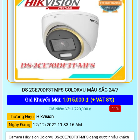
DS-2CE70DF3T-MFS COLORVU MÀU SẮC 24/7
Giá Khuyến Mãi:
1,015,000 ₫
(+ VAT 8%)
41%
Giá Niêm Yết:1,720,000 ₫
Thương Hiệu
Hikvision
Ngày Đăng
12/12/2022 11:33:16 AM
Camera Hikvision ColorVu DS-2CE70DF3T-MFS đang được nhiều khách