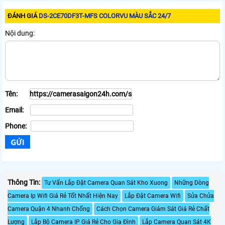
ĐÁNH GIÁ
DS-2CE70DF3T-MFS COLORVU MÀU SẮC 24/7
Nội dung:
Tên:
Email:
Phone:
Thông Tin:
Tư Vấn Lắp Đặt Camera Quan Sát Kho Xuong
Những Dòng
Camera Ip Wifi Giá Rẻ Tốt Nhất Hiện Nay
Lắp Đặt Camera Wifi
Sửa Chửa
Camera Quận 4 Nhanh Chống
Cách Chọn Camera Giám Sát Giá Rẻ Chất
Lượng
Lắp Bộ Camera IP Giá Rẻ Cho Gia Đình
Lắp Camera Quan Sát 4K