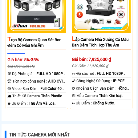
L
T
Ắp Camera Nhà Xưởng Có Màu
Rọn Bộ Camera Quan Sát Ban
Ban Đêm Tích Hợp Thu Âm
Đêm Có Màu Ghi Âm
Giá bán: 7,925,600 ₫
Giá bán: 5%-35%
Giá Gốc: 11,920,000 ₫
Giá Gốc: Liên Hệ
️👀 Độ sắc nét :
FULL HD 1080P .
💯 Độ Phân giải :
FULL HD 1080P .
🌠 Công Nghệ Sử Dụng :
IP POE.
🏆 Tích hợp công nghệ :
AHD CVI
TVI BCS.
❂ Khoảng Cách Ban Đêm :
Hồng
🔴 Video Ban Đêm :
Full Color 40m
Ngoại 50m Hồng Ngoại SMD.
Có Màu Ban Ðêm.
🎼️ Mẫu Camera
Thân Kim loại.
🌧️ Thiết Kế Camera
Thân Plastic.
️↭ Ưu Điểm :
Chống Nước.
️♚ Ưu Điểm :
Thu Âm Và Loa.
TIN TỨC CAMERA MỚI NHẤT