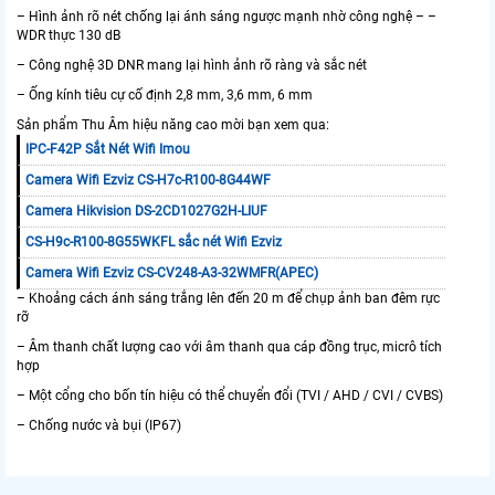
– Hình ảnh rõ nét chống lại ánh sáng ngược mạnh nhờ công nghệ – –
WDR thực 130 dB
– Công nghệ 3D DNR mang lại hình ảnh rõ ràng và sắc nét
– Ống kính tiêu cự cố định 2,8 mm, 3,6 mm, 6 mm
Sản phẩm Thu Âm hiệu năng cao mời bạn xem qua:
IPC-F42P Sắt Nét Wifi Imou
Camera Wifi Ezviz CS-H7c-R100-8G44WF
Camera Hikvision DS-2CD1027G2H-LIUF
CS-H9c-R100-8G55WKFL sắc nét Wifi Ezviz
Camera Wifi Ezviz CS-CV248-A3-32WMFR(APEC)
– Khoảng cách ánh sáng trắng lên đến 20 m để chụp ảnh ban đêm rực
rỡ
– Âm thanh chất lượng cao với âm thanh qua cáp đồng trục, micrô tích
hợp
– Một cổng cho bốn tín hiệu có thể chuyển đổi (TVI / AHD / CVI / CVBS)
– Chống nước và bụi (IP67)