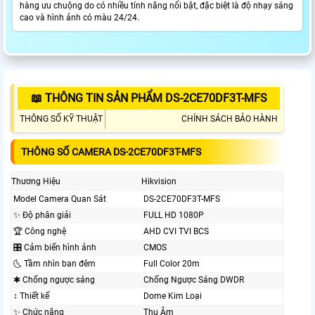
hàng ưu chuộng do có nhiều tính năng nổi bật, đặc biệt là độ nhạy sáng
cao và hình ảnh có màu 24/24.
📖 THÔNG TIN SẢN PHẨM DS-2CE70DF3T-MFS
THÔNG SỐ KỸ THUẬT
CHÍNH SÁCH BẢO HÀNH
THÔNG SỐ CAMERA DS-2CE70DF3T-MFS
Thương Hiệu
Hikvision
Model Camera Quan Sát
DS-2CE70DF3T-MFS
✨ Độ phân giải
FULL HD 1080P
🏆 Công nghệ
AHD CVI TVI BCS
🎛 Cảm biến hình ảnh
CMOS
🌜 Tầm nhìn ban đêm
Full Color 20m
✱ Chống ngược sáng
Chống Ngược Sáng DWDR
↕️ Thiết kế
Dome Kim Loại
✨ Chức năng
Thu Âm