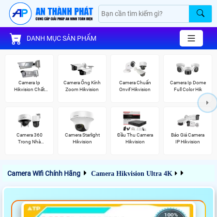
DANH MỤC SẢN PHẨM
Camera Ip
Camera Ống Kính
Camera Chuẩn
Camera Ip Dome
Hikvision Chất
Zoom Hikvision
Onvif Hikvision
Full Color Hik
Lượng
Camera 360
Camera Starlight
Đầu Thu Camera
Báo Giá Camera
Trong Nhà
Hikvision
Hikvision
IP Hikvision
Hikvision
Camera Wifi Chính Hãng
Camera Hikvision Ultra 4K