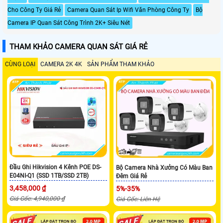
Cho Công Ty Giá Rẻ
Camera Quan Sát Ip Wifi Văn Phòng Công Ty
Bộ
Camera IP Quan Sát Công Trình 2K+ Siêu Nét
THAM KHẢO CAMERA QUAN SÁT GIÁ RẺ
CÙNG LOẠI
CAMERA 2K 4K
SẢN PHẨM THAM KHẢO
Đầu Ghi Hikvision 4 Kênh POE DS-
Bộ Camera Nhà Xưởng Có Màu Ban
E04NI-Q1 (SSD 1TB/SSD 2TB)
Đêm Giá Rẻ
3,458,000 ₫
5%-35%
Giá Gốc: 4,940,000 ₫
Giá Gốc: Liên Hệ