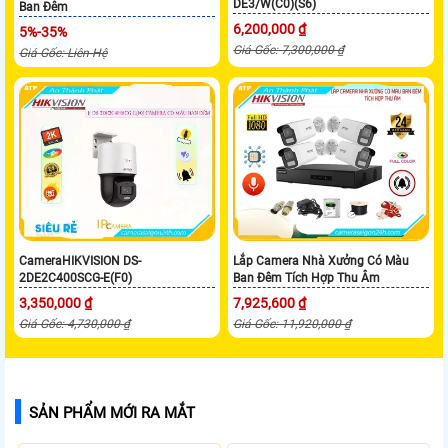
DE3/W(C0)(S6)
Ban Đêm
6,200,000 ₫
5%-35%
Giá Gốc: 7,300,000 ₫
Giá Gốc: Liên Hệ
CameraHIKVISION DS-
Lắp Camera Nhà Xưởng Có Màu
2DE2C400SCG-E(F0)
Ban Đêm Tích Hợp Thu Âm
3,350,000 ₫
7,925,600 ₫
Giá Gốc: 4,730,000 ₫
Giá Gốc: 11,920,000 ₫
SẢN PHẨM MỚI RA MẮT