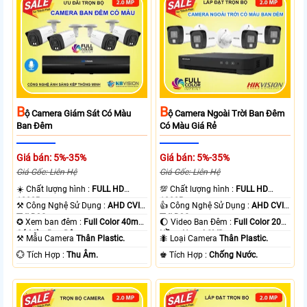
B
B
Ộ Camera Giám Sát Có Màu
Ộ Camera Ngoài Trời Ban Đêm
Ban Đêm
Có Màu Giá Rẻ
Giá bán: 5%-35%
Giá bán: 5%-35%
Giá Gốc: Liên Hệ
Giá Gốc: Liên Hệ
☀️ Chất lượng hình :
FULL HD
💯 Chất lượng hình :
FULL HD
1080P .
1080P .
⚒ Công Nghệ Sử Dụng :
AHD CVI
👍 Công Nghệ Sử Dụng :
AHD CVI
TVI BCS.
TVI BCS.
✪ Xem ban đêm :
Full Color 40m
🌔 Video Ban Đêm :
Full Color 20m
Có Màu Ban Ðêm.
Hồng Ngoại SMD.
⚒ Mẫu Camera
Thân Plastic.
🐜 Loại Camera
Thân Plastic.
️💮 Tích Hợp :
Thu Âm.
️♚ Tích Hợp :
Chống Nước.