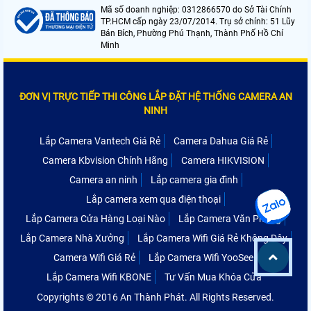
Mã số doanh nghiệp: 0312866570 do Sở Tài Chính
TP.HCM cấp ngày 23/07/2014. Trụ sở chính: 51 Lũy
Bán Bích, Phường Phú Thạnh, Thành Phố Hồ Chí
Minh
ĐƠN VỊ TRỰC TIẾP THI CÔNG LẮP ĐẶT HỆ THỐNG CAMERA AN
NINH
Lắp Camera Vantech Giá Rẻ
Camera Dahua Giá Rẻ
Camera Kbvision Chính Hãng
Camera HIKVISION
Camera an ninh
Lắp camera gia đình
Lắp camera xem qua điện thoại
Lắp Camera Cửa Hàng Loại Nào
Lắp Camera Văn Phòng
Lắp Camera Nhà Xưởng
Lắp Camera Wifi Giá Rẻ Không Dây
Camera Wifi Giá Rẻ
Lắp Camera Wifi YooSee
Lắp Camera Wifi KBONE
Tư Vấn Mua Khóa Cửa
Copyrights © 2016 An Thành Phát. All Rights Reserved.