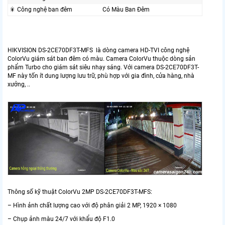
🎇 Công nghệ ban đêm
Có Màu Ban Đêm
HIKVISION DS-2CE70DF3T-MFS là dòng camera HD-TVI công nghệ
ColorVu giám sát ban đêm có màu. Camera ColorVu thuộc dòng sản
phẩm Turbo cho giám sát siêu nhạy sáng. Với camera DS-2CE70DF3T-
MF này tốn ít dung lượng lưu trữ, phù hợp với gia đình, cửa hàng, nhà
xưởng, ..
Thông số kỹ thuật ColorVu 2MP DS-2CE70DF3T-MFS:
– Hình ảnh chất lượng cao với độ phân giải 2 MP, 1920 × 1080
– Chụp ảnh màu 24/7 với khẩu độ F1.0