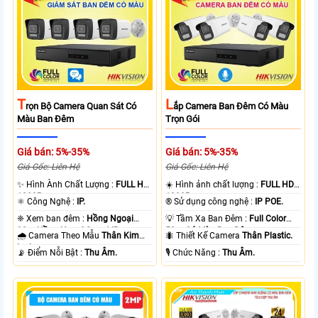
T
L
Rọn Bộ Camera Quan Sát Có
Ắp Camera Ban Đêm Có Màu
Màu Ban Đêm
Trọn Gói
Giá bán: 5%-35%
Giá bán: 5%-35%
Giá Gốc: Liên Hệ
Giá Gốc: Liên Hệ
✨ Hình Ành Chất Lượng :
FULL HD
☀️ Hình ảnh chất lượng :
FULL HD
1080P .
1080P .
⚛️ Công Nghệ :
IP.
®️ Sử dụng công nghệ :
IP POE.
❈ Xem ban đêm :
Hồng Ngoại
💡 Tầm Xa Ban Đêm :
Full Color
30m Hồng Ngoại Smart IR.
50m Có Màu Ban Ðêm.
🌧️ Camera Theo Mẫu
Thân Kim
🐜 Thiết Kế Camera
Thân Plastic.
loại.
️📡 Điểm Nỗi Bật :
Thu Âm.
️🎙 Chức Năng :
Thu Âm.