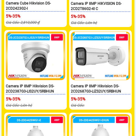
Camera Cube Hikvision DS-
Camera IP 8MP HIKVISION DS-
2CD2423G2-I
2CD2T86G2-4I C
5%-35%
5%-35%
Giá Gốc: 2,810,000 ₫
Giá Gốc: Liên hệ
Camera IP 8MP Hikvision DS-
Camera IP 8MP Hikvision DS-
2CD2387G3-LIS2UY/SRBHUN
2CD2687G3-LIZS2UY/SRBHUN
5%-35%
5%-35%
Giá Gốc: Liên hệ
Giá Gốc: