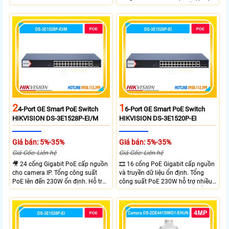
10/100M PoE Ports, 2 x Gigabit
thống camera IP vừa. 2 cổng RJ45
Uplink Ports.
Gigabit và 2 cổng quang SFP mở
rộng linh hoạt. Hỗ trợ truyền PoE
xa tối đa lên đến 300 mét.
2
1
4-Port GE Smart PoE Switch
6-Port GE Smart PoE Switch
HIKVISION DS-3E1528P-EI/M
HIKVISION DS-3E1520P-EI
Giá bán: 5%-35%
Giá bán: 5%-35%
Giá Gốc: Liên hệ
Giá Gốc: Liên hệ
🎥 24 cổng Gigabit PoE cấp nguồn
🎞 16 cổng PoE Gigabit cấp nguồn
cho camera IP. Tổng công suất
và truyền dữ liệu ổn định. Tổng
PoE lên đến 230W ổn định. Hỗ trợ
công suất PoE 230W hỗ trợ nhiều
truyền PoE xa đến 300 mét. Băng
thiết bị cùng lúc. Tốc độ chuyển
thông chuyển mạch đạt 68 Gbps
mạch 68Gbps đảm bảo hiệu suất
mạnh mẽ.
cao ổn định. Hỗ trợ truyền PoE xa
lên đến 300m cho hệ thống
camera.