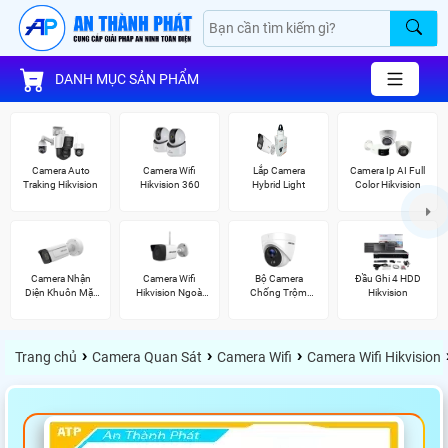
DANH MỤC SẢN PHẨM
Camera Auto
Camera Wifi
Lắp Camera
Camera Ip AI Full
Traking Hikvision
Hikvision 360
Hybrid Light
Color Hikvision
Camera Nhận
Camera Wifi
Bộ Camera
Đầu Ghi 4 HDD
Diện Khuôn Mặt
Hikvision Ngoài
Chống Trộm
Hikvision
Hikvision
Trời
Hikvision
›
›
›
Trang chủ
Camera Quan Sát
Camera Wifi
Camera Wifi Hikvision