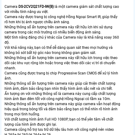
Camera
DS-2CV2Q21FD-IW(B)
là một camera giám sát chất lượng cao
với nhiều tính năng ưu việt.
Camera này được trang bị công nghệ Hồng Ngoại Smart IR, giúp thấy
rõ hơn khi bị ánh ngược chiều ánh sáng.
Những thông số ấn tượng trên camera này rất hữu ích khi sử dụng
camera trong các môi trường có nhiều biến động ánh sáng.
Một tính năng đáng chú ý khác của Camera này là khả năng xoay 360
độ.
Với khả năng này, bạn có thể dễ dàng quan sát theo mọi hướng và
không bỏ sót bất kỳ góc nào trong không gian giám sát.
Những thông số ấn tượng trên camera này rất hữu ích trong việc theo
dõi các khu vực rộng lớn hoặc trong việc theo dõi các vị trí di chuyển
nhanh.
Camera cũng được trang bị chip Progressive Scan CMOS để xử lý hình
ảnh.
Những thông số ấn tượng trên camera này giúp cải thiện chất lượng
hình ảnh, đảm bảo rằng bạn nhìn thấy hình ảnh sắc nét và chi tiết.
Ấn tượng ơn với những thông số là camera này cung cấp chất lượng
hình ảnh Ban đêm tốt với công nghệ Hồng Ngoại có tầm xa 10m.
Những thông số ấn tượng trên camera này giúp camera vẫn hoạt động
hiệu quả trong bóng tối và đảm bảo rằng bạn có thể nhìn rõ hình ảnh
trong mọi tình huống.
Với chất lượng hình ảnh Full HD 1080P, bạn có thể yên tâm về chất
lượng của hình ảnh được ghi lại.
Camera cũng hỗ trợ lưu trữ dữ liệu lâu hơn với công nghệ nén video
H.265+/H.265/H.264+/H.26