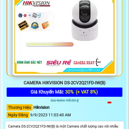
CAMERA HIKVISION DS-2CV2Q21FD-IW(B)
Giá Khuyến Mãi:
30%
(+ VAT 8%)
Giá Niêm Yết:00 ₫
Thương Hiệu
Hikvision
Ngày Đăng
9/9/2023 11:03:40 AM
Camera DS-2CV2Q21FD-IW(B) là một Camera chất lượng cao với nhiều