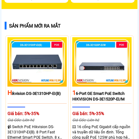
SẢN PHẨM MỚI RA MẮT
H
1
Ikvision DS-3E1310HP-EI(B)
6-Port GE Smart PoE Switch
HIKVISION DS-3E1520P-EI/M
Giá bán: 5%-35%
Giá bán: 5%-35%
Giá Gốc: Liên hệ
Giá Gốc: Liên hệ
📹 Switch PoE Hikvision DS-
🎞 16 cổng PoE Gigabit cấp nguồn
3E1310HP-EI(B). 8 Port Fast
và truyền dữ liệu ổn định. Tổng
Ethernet Smart POE Switch. 8 x
công suất PoE 125W phù hợp hệ