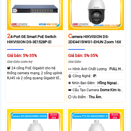
2
C
4-Port GE Smart PoE Switch
Amera HIKVISION DS-
HIKVISION DS-3E1528P-EI
2DE4415IWG1-EHUN Zoom 16X
Giá bán: 5%-35%
Giá bán: 5%-35%
Giá Gốc: Liên hệ
Giá Gốc:
📽 24 cổng PoE Gigabit cho hệ
️👀 Hình Ành Chất Lượng :
FULL HD
thống camera mạng, 2 cổng uplink
1080P .
🤖️ Công Nghệ :
IP.
RJ45 và 2 cổng quang Gigabit tốc
độ cao, Tổng công suất PoE 370W
❃ Nhìn Ban Đêm :
Hồng Ngoại
cấp nguồn nhiều thiết bị.
10m Hồng Ngoại SMD.
👑 Cấu Tạo Camera
Dome Kim loại
+ Nhựa.
️💮 Ưu Điểm :
Thu Âm.