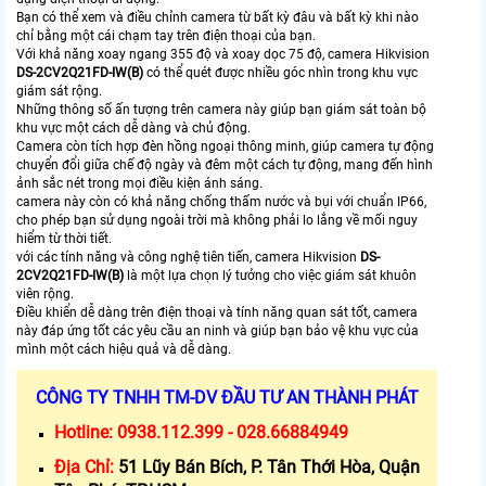
Bạn có thể xem và điều chỉnh camera từ bất kỳ đâu và bất kỳ khi nào
chỉ bằng một cái chạm tay trên điện thoại của bạn.
Với khả năng xoay ngang 355 độ và xoay dọc 75 độ, camera Hikvision
DS-2CV2Q21FD-IW(B)
có thể quét được nhiều góc nhìn trong khu vực
giám sát rộng.
Những thông số ấn tượng trên camera này giúp bạn giám sát toàn bộ
khu vực một cách dễ dàng và chủ động.
Camera còn tích hợp đèn hồng ngoại thông minh, giúp camera tự động
chuyển đổi giữa chế độ ngày và đêm một cách tự động, mang đến hình
ảnh sắc nét trong mọi điều kiện ánh sáng.
camera này còn có khả năng chống thấm nước và bụi với chuẩn IP66,
cho phép bạn sử dụng ngoài trời mà không phải lo lắng về mối nguy
hiểm từ thời tiết.
với các tính năng và công nghệ tiên tiến, camera Hikvision
DS-
2CV2Q21FD-IW(B)
là một lựa chọn lý tưởng cho việc giám sát khuôn
viên rộng.
Điều khiển dễ dàng trên điện thoại và tính năng quan sát tốt, camera
này đáp ứng tốt các yêu cầu an ninh và giúp bạn bảo vệ khu vực của
mình một cách hiệu quả và dễ dàng.
CÔNG TY TNHH TM-DV ĐẦU TƯ AN THÀNH PHÁT
Hotline:
0938.112.399 - 028.66884949
Địa Chỉ:
51 Lũy Bán Bích, P. Tân Thới Hòa, Quận