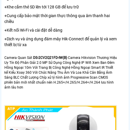
+Khe cắm thẻ SD lên tới 128 GB để lưu trữ
+Cung cấp bảo mật thời gian thực thông qua âm thanh hai
chiều
+Kết nối Wi-Fi và cài đặt dễ dàng
+Dịch vụ và ứng dụng đám mây Hik-Connect để quản lý và xem
thiết bị từ xa
Camera Quan Sát
DS-2CV2Q21FD-IW(B)
Camera Hikvision Thương Hiệu
Uy Tín Độ Phân Giải 2.0 MP Sử Dụng Công Nghệ IP Wifi Xem Ban Đêm
Hồng Ngoại 10m Với Trang Bị Công Nghệ Hồng Ngoại Smart IR Thiết
kế Kiểu Xoay 360 Với Chức Năng Thu Âm Và Loa Khả Cân Bằng Ánh
Sáng BLC Chất Lượng Chíp xử lý hình ảnh Progressive Scan CMOS
phiên bản mới nhất chuẩn nén H.265+/H.265/H.264+/H.264 lưu hình
ảnh lâu hơn