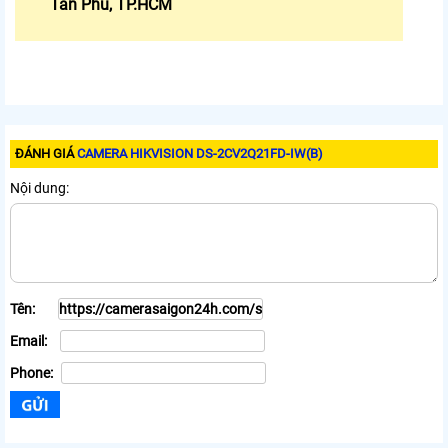
Tân Phú, TP.HCM
ĐÁNH GIÁ
CAMERA HIKVISION DS-2CV2Q21FD-IW(B)
Nội dung:
Tên:
Email:
Phone: