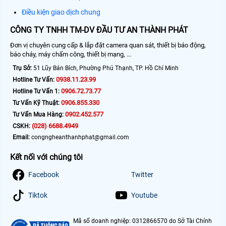
Điều kiện giao dịch chung
CÔNG TY TNHH TM-DV ĐẦU TƯ AN THÀNH PHÁT
Đơn vị chuyên cung cấp & lắp đặt camera quan sát, thiết bị báo động,
báo cháy, máy chấm công, thiết bị mạng, ...
Trụ Sở:
51 Lũy Bán Bích, Phường Phú Thạnh, TP. Hồ Chí Minh
0938.11.23.99
Hotline Tư Vấn:
0906.72.73.77
Hotline Tư Vấn 1:
0906.855.330
Tư Vấn Kỹ Thuật:
0902.452.577
Tư Vấn Mua Hàng:
(028) 6688.4949
CSKH:
Email:
congngheanthanhphat@gmail.com
Kết nối với chúng tôi
Facebook
Twitter
Tiktok
Youtube
Mã số doanh nghiệp: 0312866570 do Sở Tài Chính