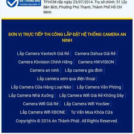
TP.HCM cấp ngày 23/07/2014. Trụ sở chính: 51 Lũy
Bán Bích, Phường Phú Thạnh, Thành Phố Hồ Chí
Minh
ĐƠN VỊ TRỰC TIẾP THI CÔNG LẮP ĐẶT HỆ THỐNG CAMERA AN
NINH
Lắp Camera Vantech Giá Rẻ
Camera Dahua Giá Rẻ
Camera Kbvision Chính Hãng
Camera HIKVISION
Camera an ninh
Lắp camera gia đình
Lắp camera xem qua điện thoại
Lắp Camera Cửa Hàng Loại Nào
Lắp Camera Văn Phòng
Lắp Camera Nhà Xưởng
Lắp Camera Wifi Giá Rẻ Không Dây
Camera Wifi Giá Rẻ
Lắp Camera Wifi YooSee
Lắp Camera Wifi KBONE
Tư Vấn Mua Khóa Cửa
Copyrights © 2016 An Thành Phát. All Rights Reserved.