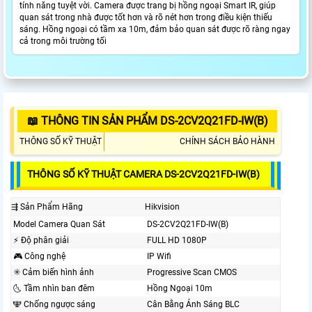
tính năng tuyệt vời. Camera được trang bị hồng ngoại Smart IR, giúp
quan sát trong nhà được tốt hơn và rõ nét hơn trong điều kiện thiếu
sáng. Hồng ngoại có tầm xa 10m, đảm bảo quan sát được rõ ràng ngay
cả trong môi trường tối
📖 THÔNG TIN SẢN PHẨM DS-2CV2Q21FD-IW(B)
THÔNG SỐ KỸ THUẬT
CHÍNH SÁCH BẢO HÀNH
THÔNG SỐ KỸ THUẬT CAMERA DS-2CV2Q21FD-IW(B)
⇶ Sản Phẩm Hãng
Hikvision
Model Camera Quan Sát
DS-2CV2Q21FD-IW(B)
️⚡ Độ phân giải
FULL HD 1080P
🎮 Công nghệ
IP Wifi
✳️ Cảm biến hình ảnh
Progressive Scan CMOS
🌜 Tầm nhìn ban đêm
Hồng Ngoại 10m
🕎 Chống ngược sáng
Cân Bằng Ánh Sáng BLC