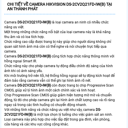
CHI TIẾT VỀ CAMERA HIKVISION DS-2CV2Q21FD-IW(B) TẠI
AN THÀNH PHÁT
Camera
DS-2CV2Q21FD-IW(B)
là loại camera an ninh có nhiều chức
năng ưu việt.
Một trong những chức năng nổi bật của loại camera này là khả năng
thu âm và có loa tích hợp.
Chức năng cao cấp được trang bị này giúp cho người dùng không chỉ
quan sát hình ảnh mà còn có thể nghe và nói chuyện trực tiếp qua
camera.
Camera
DS-2CV2Q21FD-IW(B)
cũng tích hợp chức năng thông minh với
hồng ngoại Smart IR.
Chức năng này cho phép camera tự động điều chỉnh độ sáng của hình
ảnh khi có ánh sáng yếu.
Khi môi trường trở nên tối, hệ thống hồng ngoại sẽ tự động kích hoạt để
đảm bảo rằng camera vẫn có thể ghi lại hình ảnh rõ nét.
Camera
DS-2CV2Q21FD-IW(B)
còn được trang bị chip Progressive Scan
CMOS, giúp xử lý hình ảnh một cách chính xác và linh hoạt.
Chip Progressive Scan CMOS giúp giảm hiện tượng mờ mờ và chuyển
động, từ đó cho phép camera ghi lại hình ảnh chất lượng cao và rõ ràng
ngay cả trong các tình huống có chuyển động nhanh.
Với những tính năng và chức năng ưu việt như vậy, camera
DS-
2CV2Q21FD-IW(B)
là một lựa chọn lý tưởng cho việc giám sát an ninh.
Loại camera này phù hợp cho việc lắp đặt trong gia đình, văn phòng,
cửa hàng và các khu vực công cộng khác.