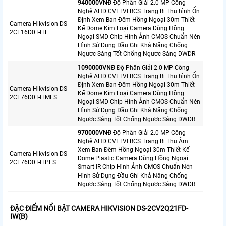
940000VNÐ
Độ Phân Giải 2.0 MP Công
Nghệ AHD CVI TVI BCS Trang Bị Thu hình Ổn
Định Xem Ban Đêm Hồng Ngoại 30m Thiết
Camera Hikvision DS-
Kế Dome Kim Loại Camera Dùng Hồng
2CE16D0T-ITF
Ngoại SMD Chip Hình Ảnh CMOS Chuẩn Nén
Hình Sử Dụng Đầu Ghi Khả Năng Chống
Ngược Sáng Tốt Chống Ngược Sáng DWDR
1090000VNÐ
Độ Phân Giải 2.0 MP Công
Nghệ AHD CVI TVI BCS Trang Bị Thu hình Ổn
Định Xem Ban Đêm Hồng Ngoại 30m Thiết
Camera Hikvision DS-
Kế Dome Kim Loại Camera Dùng Hồng
2CE76D0T-ITMFS
Ngoại SMD Chip Hình Ảnh CMOS Chuẩn Nén
Hình Sử Dụng Đầu Ghi Khả Năng Chống
Ngược Sáng Tốt Chống Ngược Sáng DWDR
970000VNÐ
Độ Phân Giải 2.0 MP Công
Nghệ AHD CVI TVI BCS Trang Bị Thu Âm
Xem Ban Đêm Hồng Ngoại 30m Thiết Kế
Camera Hikvision DS-
Dome Plastic Camera Dùng Hồng Ngoại
2CE76D0T-ITPFS
Smart IR Chip Hình Ảnh CMOS Chuẩn Nén
Hình Sử Dụng Đầu Ghi Khả Năng Chống
Ngược Sáng Tốt Chống Ngược Sáng DWDR
ĐẶC ĐIỂM NỔI BẬT CAMERA HIKVISION DS-2CV2Q21FD-
IW(B)