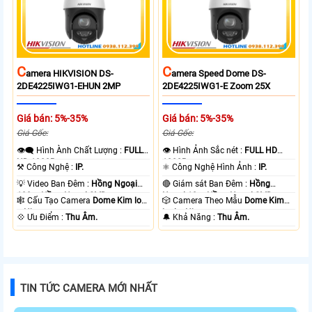
C
C
Amera HIKVISION DS-
Amera Speed Dome DS-
2DE4225IWG1-EHUN 2MP
2DE4225IWG1-E Zoom 25X
Giá bán: 5%-35%
Giá bán: 5%-35%
Giá Gốc:
Giá Gốc:
👁️‍🗨 Hình Ành Chất Lượng :
FULL
👁 Hình Ảnh Sắc nét :
FULL HD
HD 1080P .
1080P .
⚒ Công Nghệ :
IP.
⚛️ Công Nghệ Hình Ảnh :
IP.
💡 Video Ban Đêm :
Hồng Ngoại
🔴 Giám sát Ban Đêm :
Hồng
100m Hồng Ngoại SMD.
Ngoại 10m Hồng Ngoại SMD.
🕸️ Cấu Tạo Camera
Dome Kim loại
🎲 Camera Theo Mẫu
Dome Kim
+ Nhựa.
loại + Nhựa.
️💠 Ưu Điểm :
Thu Âm.
️🔔 Khả Năng :
Thu Âm.
TIN TỨC CAMERA MỚI NHẤT