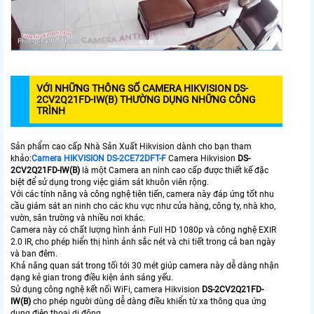
VỚI NHỮNG THÔNG SỐ CAMERA HIKVISION DS-
2CV2Q21FD-IW(B) THƯỜNG DỤNG NHỮNG CÔNG
TRÌNH
Sản phẩm cao cấp Nhà Sản Xuất Hikvision dành cho bạn tham
khảo:
Camera HIKVISION DS-2CE72DFT-F
Camera Hikvision
DS-
2CV2Q21FD-IW(B)
là một Camera an ninh cao cấp được thiết kế đặc
biệt để sử dụng trong việc giám sát khuôn viên rộng.
Với các tính năng và công nghệ tiên tiến, camera này đáp ứng tốt nhu
cầu giám sát an ninh cho các khu vực như cửa hàng, công ty, nhà kho,
vườn, sân trường và nhiều nơi khác.
Camera này có chất lượng hình ảnh Full HD 1080p và công nghệ EXIR
2.0 IR, cho phép hiển thị hình ảnh sắc nét và chi tiết trong cả ban ngày
và ban đêm.
Khả năng quan sát trong tối tới 30 mét giúp camera này dễ dàng nhận
dạng kẻ gian trong điều kiện ánh sáng yếu.
Sử dụng công nghệ kết nối WiFi, camera Hikvision
DS-2CV2Q21FD-
IW(B)
cho phép người dùng dễ dàng điều khiển từ xa thông qua ứng
dụng điện thoại di động.