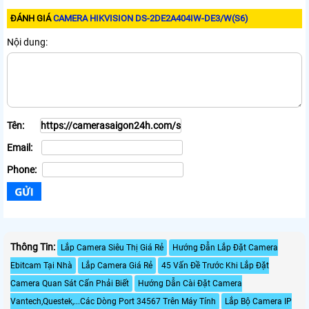
ĐÁNH GIÁ
CAMERA HIKVISION DS-2DE2A404IW-DE3/W(S6)
Nội dung:
Tên:
Email:
Phone:
Thông Tin:
Lắp Camera Siêu Thị Giá Rẻ
Hướng Đẫn Lắp Đặt Camera
Ebitcam Tại Nhà
Lắp Camera Giá Rẻ
45 Vấn Đề Trước Khi Lắp Đặt
Camera Quan Sát Cấn Phải Biết
Hướng Dẫn Cài Đặt Camera
Vantech,Questek,...Các Dòng Port 34567 Trên Máy Tính
Lắp Bộ Camera IP