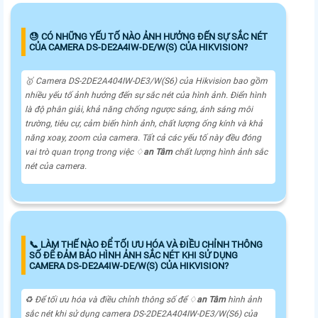
😓 CÓ NHỮNG YẾU TỐ NÀO ẢNH HƯỞNG ĐẾN SỰ SẮC NÉT
CỦA CAMERA DS-DE2A4IW-DE/W(S) CỦA HIKVISION?
🥇 Camera DS-2DE2A404IW-DE3/W(S6) của Hikvision bao gồm
nhiều yếu tố ảnh hưởng đến sự sắc nét của hình ảnh. Điển hình
là độ phân giải, khả năng chống ngược sáng, ánh sáng môi
trường, tiêu cự, cảm biến hình ảnh, chất lượng ống kính và khả
năng xoay, zoom của camera. Tất cả các yếu tố này đều đóng
vai trò quan trọng trong việc ♢
an Tâm
chất lượng hình ảnh sắc
nét của camera.
📞 LÀM THẾ NÀO ĐỂ TỐI ƯU HÓA VÀ ĐIỀU CHỈNH THÔNG
SỐ ĐỂ ĐẢM BẢO HÌNH ẢNH SẮC NÉT KHI SỬ DỤNG
CAMERA DS-DE2A4IW-DE/W(S) CỦA HIKVISION?
♻️ Để tối ưu hóa và điều chỉnh thông số để ♢
an Tâm
hình ảnh
sắc nét khi sử dụng camera DS-2DE2A404IW-DE3/W(S6) của