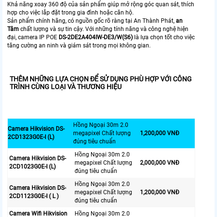
Khả năng xoay 360 độ của sản phẩm giúp mở rộng góc quan sát, thích
hợp cho việc lắp đặt trong gia đình hoặc căn hộ.
Sản phẩm chính hãng, có nguồn gốc rõ ràng tại An Thành Phát,
an
Tâm
chất lượng và sự tin cậy. Với những tính năng và công nghệ hiện
đại, camera IP POE
DS-2DE2A404IW-DE3/W(S6)
là lựa chọn tốt cho việc
tăng cường an ninh và giám sát trong mọi không gian.
THÊM NHỮNG LỰA CHỌN ĐỂ SỬ DỤNG PHÙ HỢP VỚI CÔNG
TRÌNH CÙNG LOẠI VÀ THƯƠNG HIỆU
Hồng Ngoại 30m 2.0
Camera Hikvision DS-
megapixel Chất lượng
1,200,000 VNĐ
2CD1323G0E-I (L)
đúng tiêu chuẩn
Hồng Ngoại 30m 2.0
Camera Hikvision DS-
megapixel Chất lượng
2,000,000 VNĐ
2CD1023G0E-I (L)
đúng tiêu chuẩn
Hồng Ngoại 30m 2.0
Camera Hikvision DS-
megapixel Chất lượng
1,200,000 VNĐ
2CD1123G0E-I ( L )
đúng tiêu chuẩn
Camera Wifi Hikvision
Hồng Ngoại 30m 2.0