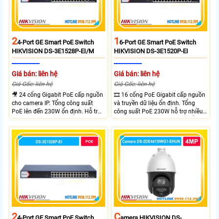
2
1
4-Port GE Smart PoE Switch
6-Port GE Smart PoE Switch
HIKVISION DS-3E1528P-EI/M
HIKVISION DS-3E1520P-EI
Giá bán: liên hệ
Giá bán: liên hệ
Giá Gốc: liên hệ
Giá Gốc: liên hệ
🎥 24 cổng Gigabit PoE cấp nguồn
🎞 16 cổng PoE Gigabit cấp nguồn
cho camera IP. Tổng công suất
và truyền dữ liệu ổn định. Tổng
PoE lên đến 230W ổn định. Hỗ trợ
công suất PoE 230W hỗ trợ nhiều
truyền PoE xa đến 300 mét. Băng
thiết bị cùng lúc. Tốc độ chuyển
thông chuyển mạch đạt 68 Gbps
mạch 68Gbps đảm bảo hiệu suất
mạnh mẽ.
cao ổn định. Hỗ trợ truyền PoE xa
lên đến 300m cho hệ thống
camera.
2
C
4-Port GE Smart PoE Switch
Amera HIKVISION DS-