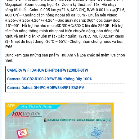
Megapixel - Zoom quang học: 4x - Zoom kỹ thuật số: 16x - Độ nhạy
sáng tối thiểu: Color: 0.005 lux @(F1.6, AGC ON), B/W: 0.001 lux @(F1.6,
AGC ON) - Khoảng cách hồng ngoại tối đa: 50m - Chuẩn nén video:
H.265+/H.265/H.264+/H.264 - Góc quay ngang: 360°; góc quay dọc:
-15°~90° - Hỗ trợ thẻ nhớ microSD/SDHC/SDXC lên đến 256GB - Hỗ trợ
các tính năng thông minh như phát hiện chuyển động, báo động đột
ngột, và nhận diện khuôn mặt - Cấp nguồn: 12VDC, PoE (802.3af, class
3) - Nhiệt độ hoạt động: -30°C ~ 65°C - Chứng nhận chống nước và bụi:
IP66
Cùng xem qua những sản phẩm Thu Âm Và Loa khác để thêm lựa chọn
nhé!:
CAMERA WIFI DAHUA DH-IPC-HFW1230DT-STW
Camera CS-CB2-R100-2D2WF-BK Không Dây 100%
Camera Dahua DH-IPC-HDBW3449R1-ZAS-PV