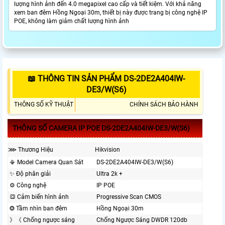
lượng hình ảnh đến 4.0 megapixel cao cấp và tiết kiệm. Với khả năng
xem ban đêm Hồng Ngoại 30m, thiết bị này được trang bị công nghệ IP
POE, không làm giảm chất lượng hình ảnh
📖 THÔNG TIN SẢN PHẨM DS-2DE2A404IW-
DE3/W(S6)
THÔNG SỐ KỸ THUẬT
CHÍNH SÁCH BẢO HÀNH
THÔNG SỐ CAMERA IP POE DS-2DE2A404IW-DE3/W(S6)
⋙ Thương Hiệu
Hikvision
📳 Model Camera Quan Sát
DS-2DE2A404IW-DE3/W(S6)
✨ Độ phân giải
Ultra 2k +
⚙ Công nghệ
IP POE
🔳 Cảm biến hình ảnh
Progressive Scan CMOS
❂ Tầm nhìn ban đêm
Hồng Ngoại 30m
》《 Chống ngược sáng
Chống Ngược Sáng DWDR 120db