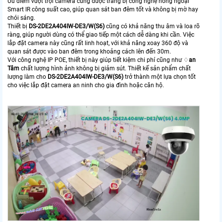
Ưu điểm vượt trội camera cũng được trang bị công nghệ hồng ngoại
Smart IR công suất cao, giúp quan sát ban đêm tốt và không bị mờ hay
chói sáng.
Thiết bị
DS-2DE2A404IW-DE3/W(S6)
cũng có khả năng thu âm và loa rõ
ràng, giúp người dùng có thể giao tiếp một cách dễ dàng khi cần. Việc
lắp đặt camera này cũng rất linh hoạt, với khả năng xoay 360 độ và
quan sát được vào ban đêm trong khoảng cách lên đến 30m.
Với công nghệ IP POE, thiết bị này giúp tiết kiệm chi phí cũng như ♢
an
Tâm
chất lượng hình ảnh không bị giảm sút. Thiết kế sản phẩm chất
lượng làm cho
DS-2DE2A404IW-DE3/W(S6)
trở thành một lựa chọn tốt
cho việc lắp đặt camera an ninh cho gia đình hoặc căn hộ.