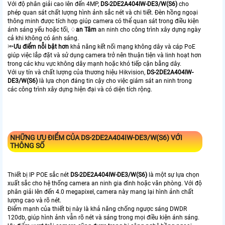
Với độ phân giải cao lên đến 4MP,
DS-2DE2A404IW-DE3/W(S6)
cho
phép quan sát chất lượng hình ảnh sắc nét và chi tiết. Đèn hồng ngoại
thông minh được tích hợp giúp camera có thể quan sát trong điều kiện
ánh sáng yếu hoặc tối, ♢
an Tâm
an ninh cho công trình xây dựng ngày
cả khi không có ánh sáng.
🔦
Ưu điểm nỗi bật hơn
khả năng kết nối mạng không dây và cáp PoE
giúp việc lắp đặt và sử dụng camera trở nên thuận tiện và linh hoạt hơn
trong các khu vực không dây mạnh hoặc khó tiếp cận bằng dây.
Với uy tín và chất lượng của thương hiệu Hikvision,
DS-2DE2A404IW-
DE3/W(S6)
là lựa chọn đáng tin cậy cho việc giám sát an ninh trong
các công trình xây dựng hiện đại và có diện tích rộng.
NHỮNG ƯU ĐIỂM CỦA
DS-2DE2A404IW-DE3/W(S6)
VỚI
THÔNG SỐ
Thiết bị IP POE sắc nét
DS-2DE2A404IW-DE3/W(S6)
là một sự lựa chọn
xuất sắc cho hệ thống camera an ninh gia đình hoặc văn phòng. Với độ
phân giải lên đến 4.0 megapixel, camera này mang lại hình ảnh chất
lượng cao và rõ nét.
Điểm mạnh của thiết bị này là khả năng chống ngược sáng DWDR
120db, giúp hình ảnh vẫn rõ nét và sáng trong mọi điều kiện ánh sáng.