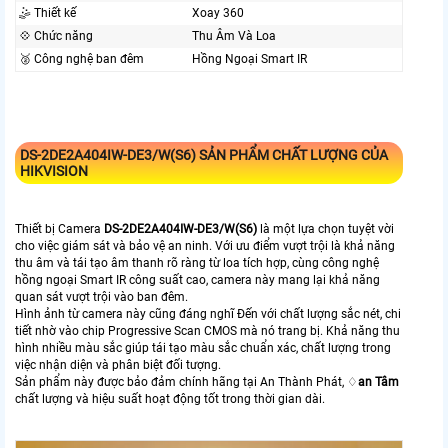
🤹 Thiết kế
Xoay 360
💠 Chức năng
Thu Âm Và Loa
🥈️ Công nghệ ban đêm
Hồng Ngoại Smart IR
DS-2DE2A404IW-DE3/W(S6)
SẢN PHẨM CHẤT LƯỢNG CỦA
HIKVISION
Thiết bị Camera
DS-2DE2A404IW-DE3/W(S6)
là một lựa chọn tuyệt vời
cho việc giám sát và bảo vệ an ninh. Với ưu điểm vượt trội là khả năng
thu âm và tái tạo âm thanh rõ ràng từ loa tích hợp, cùng công nghệ
hồng ngoại Smart IR công suất cao, camera này mang lại khả năng
quan sát vượt trội vào ban đêm.
Hình ảnh từ camera này cũng đáng nghĩ Đến với chất lượng sắc nét, chi
tiết nhờ vào chip Progressive Scan CMOS mà nó trang bị. Khả năng thu
hình nhiều màu sắc giúp tái tạo màu sắc chuẩn xác, chất lượng trong
việc nhận diện và phân biệt đối tượng.
Sản phẩm này được bảo đảm chính hãng tại An Thành Phát, ♢
an Tâm
chất lượng và hiệu suất hoạt động tốt trong thời gian dài.