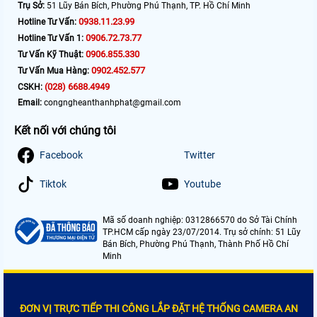
Trụ Sở:
51 Lũy Bán Bích, Phường Phú Thạnh, TP. Hồ Chí Minh
0938.11.23.99
Hotline Tư Vấn:
0906.72.73.77
Hotline Tư Vấn 1:
0906.855.330
Tư Vấn Kỹ Thuật:
0902.452.577
Tư Vấn Mua Hàng:
(028) 6688.4949
CSKH:
Email:
congngheanthanhphat@gmail.com
Kết nối với chúng tôi
Facebook
Twitter
Tiktok
Youtube
Mã số doanh nghiệp: 0312866570 do Sở Tài Chính
TP.HCM cấp ngày 23/07/2014. Trụ sở chính: 51 Lũy
Bán Bích, Phường Phú Thạnh, Thành Phố Hồ Chí
Minh
ĐƠN VỊ TRỰC TIẾP THI CÔNG LẮP ĐẶT HỆ THỐNG CAMERA AN