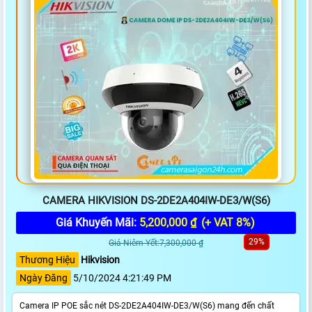
CAMERA HIKVISION DS-2DE2A404IW-DE3/W(S6)
Giá Khuyến Mãi:
5,200,000 ₫
(+ VAT 8%)
29%
Giá Niêm Yết:7,300,000 ₫
Thương Hiệu
Hikvision
Ngày Đăng
5/10/2024 4:21:49 PM
Camera IP POE sắc nét DS-2DE2A404IW-DE3/W(S6) mang đến chất