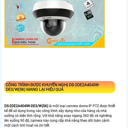
CÔNG TRÌNH ĐƯỢC KHUYẾN NGHỊ
DS-2DE2A404IW-
DE3/W(S6)
MANG LẠI HIỆU QUẢ
DS-2DE2A404IW-DE3/W(S6)
là một loại camera dome IP PTZ được thiết
kế để sử dụng trong các công trình xây dựng như cửa hàng và nhà
xưởng có diện tích rộng. Với khả năng xoay ngang 360 độ và nghiêng
lên xuống 90 độ, camera này cung cấp khả năng theo dõi toàn cảnh
một cách linh hoạt và chi tiết.