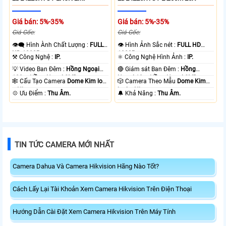
Giá bán: 5%-35%
Giá bán: 5%-35%
Giá Gốc:
Giá Gốc:
👁️‍🗨 Hình Ành Chất Lượng :
FULL
👁 Hình Ảnh Sắc nét :
FULL HD
HD 1080P .
1080P .
⚒ Công Nghệ :
IP.
⚛️ Công Nghệ Hình Ảnh :
IP.
💡 Video Ban Đêm :
Hồng Ngoại
🔴 Giám sát Ban Đêm :
Hồng
100m Hồng Ngoại SMD.
Ngoại 10m Hồng Ngoại SMD.
🕸️ Cấu Tạo Camera
Dome Kim loại
🎲 Camera Theo Mẫu
Dome Kim
+ Nhựa.
loại + Nhựa.
️💠 Ưu Điểm :
Thu Âm.
️🔔 Khả Năng :
Thu Âm.
TIN TỨC CAMERA MỚI NHẤT
Camera Dahua Và Camera Hikvision Hãng Nào Tốt?
Cách Lấy Lại Tài Khoản Xem Camera Hikvision Trên Điện Thoại
Hướng Dẫn Cài Đặt Xem Camera Hikvision Trên Máy Tính