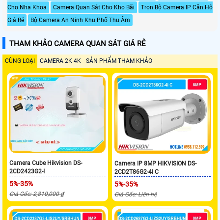
Cho Nha Khoa
Camera Quan Sát Cho Kho Bãi
Trọn Bộ Camera IP Căn Hộ
Giá Rẻ
Bộ Camera An Ninh Khu Phố Thu Âm
THAM KHẢO CAMERA QUAN SÁT GIÁ RẺ
CÙNG LOẠI
CAMERA 2K 4K
SẢN PHẨM THAM KHẢO
Camera Cube Hikvision DS-
Camera IP 8MP HIKVISION DS-
2CD2423G2-I
2CD2T86G2-4I C
5%-35%
5%-35%
Giá Gốc: 2,810,000 ₫
Giá Gốc: Liên hệ