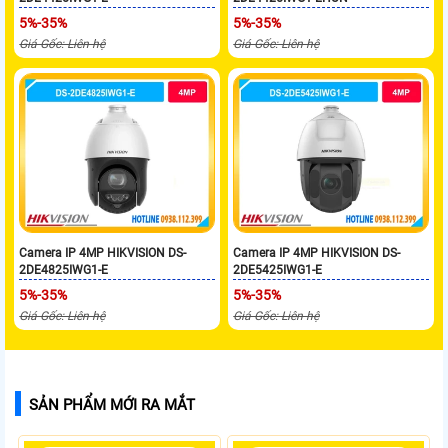
5%-35%
5%-35%
Giá Gốc: Liên hệ
Giá Gốc: Liên hệ
Camera IP 4MP HIKVISION DS-
Camera IP 4MP HIKVISION DS-
2DE4825IWG1-E
2DE5425IWG1-E
5%-35%
5%-35%
Giá Gốc: Liên hệ
Giá Gốc: Liên hệ
SẢN PHẨM MỚI RA MẮT