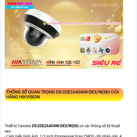
THÔNG SỐ QUAN TRỌNG
DS-2DE2A404IW-DE3/W(S6)
CỦA
HÃNG HIKVISION
Thiết bị Camera
DS-2DE2A404IW-DE3/W(S6)
có các thông số kỹ thuật
sau:
- Cảm biến hình ảnh: 1/3 inch Progressive Scan CMOS - Độ phân giải: 4