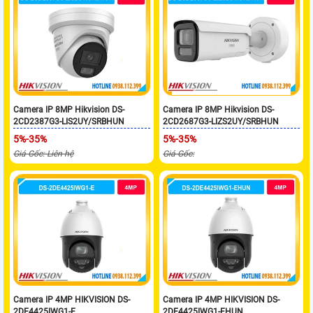
Camera IP 8MP Hikvision DS-
Camera IP 8MP Hikvision DS-
2CD2387G3-LIS2UY/SRBHUN
2CD2687G3-LIZS2UY/SRBHUN
5%-35%
5%-35%
Giá Gốc: Liên hệ
Giá Gốc:
Camera IP 4MP HIKVISION DS-
Camera IP 4MP HIKVISION DS-
2DE4425IWG1-E
2DE4425IWG1-EHUN