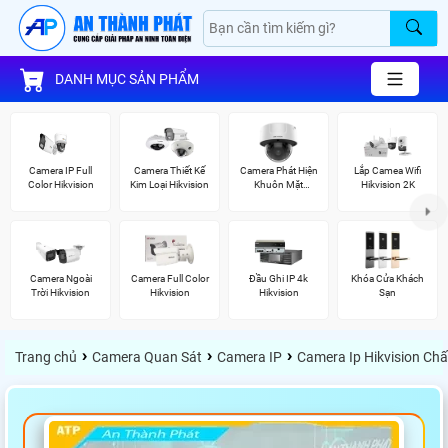
DANH MỤC SẢN PHẨM
Camera IP Full
Camera Thiết Kế
Camera Phát Hiện
Lắp Camea Wifi
Color Hikvision
Kim Loại Hikvision
Khuôn Mặt
Hikvision 2K
Hikvision
Camera Ngoài
Camera Full Color
Đầu Ghi IP 4k
Khóa Cửa Khách
Trời Hikvision
Hikvision
Hikvision
Sạn
›
›
›
Trang chủ
Camera Quan Sát
Camera IP
Camera Ip Hikvision Ch