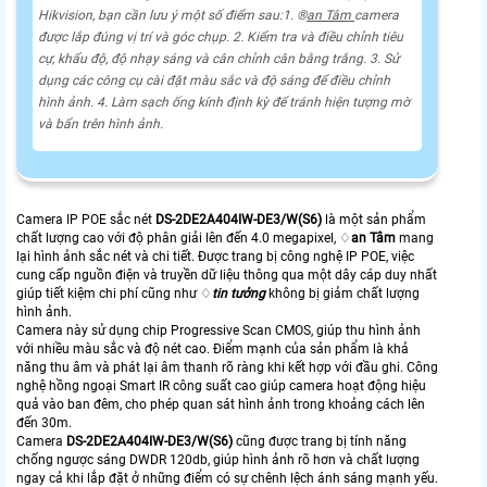
Hikvision, bạn cần lưu ý một số điểm sau:1. ®️
an Tâm
camera
được lắp đúng vị trí và góc chụp. 2. Kiểm tra và điều chỉnh tiêu
cự, khẩu độ, độ nhạy sáng và cân chỉnh cân bằng trắng. 3. Sử
dụng các công cụ cài đặt màu sắc và độ sáng để điều chỉnh
hình ảnh. 4. Làm sạch ống kính định kỳ để tránh hiện tượng mờ
và bẩn trên hình ảnh.
Camera IP POE sắc nét
DS-2DE2A404IW-DE3/W(S6)
là một sản phẩm
chất lượng cao với độ phân giải lên đến 4.0 megapixel, ♢
an Tâm
mang
lại hình ảnh sắc nét và chi tiết. Được trang bị công nghệ IP POE, việc
cung cấp nguồn điện và truyền dữ liệu thông qua một dây cáp duy nhất
giúp tiết kiệm chi phí cũng như ♢
tin tưởng
không bị giảm chất lượng
hình ảnh.
Camera này sử dụng chip Progressive Scan CMOS, giúp thu hình ảnh
với nhiều màu sắc và độ nét cao. Điểm mạnh của sản phẩm là khả
năng thu âm và phát lại âm thanh rõ ràng khi kết hợp với đầu ghi. Công
nghệ hồng ngoại Smart IR công suất cao giúp camera hoạt động hiệu
quả vào ban đêm, cho phép quan sát hình ảnh trong khoảng cách lên
đến 30m.
Camera
DS-2DE2A404IW-DE3/W(S6)
cũng được trang bị tính năng
chống ngược sáng DWDR 120db, giúp hình ảnh rõ hơn và chất lượng
ngay cả khi lắp đặt ở những điểm có sự chênh lệch ánh sáng mạnh yếu.