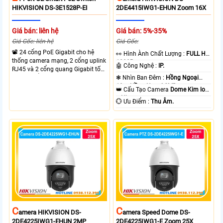
HIKVISION DS-3E1528P-EI
2DE4415IWG1-EHUN Zoom 16X
Giá bán: liên hệ
Giá bán: 5%-35%
Giá Gốc: liên hệ
Giá Gốc:
📽 24 cổng PoE Gigabit cho hệ
️👀 Hình Ành Chất Lượng :
FULL HD
thống camera mạng, 2 cổng uplink
1080P .
🤖️ Công Nghệ :
IP.
RJ45 và 2 cổng quang Gigabit tốc
độ cao, Tổng công suất PoE 370W
❃ Nhìn Ban Đêm :
Hồng Ngoại
cấp nguồn nhiều thiết bị.
10m Hồng Ngoại SMD.
👑 Cấu Tạo Camera
Dome Kim loại
+ Nhựa.
️💮 Ưu Điểm :
Thu Âm.
C
C
Amera HIKVISION DS-
Amera Speed Dome DS-
2DE4225IWG1-EHUN 2MP
2DE4225IWG1-E Zoom 25X