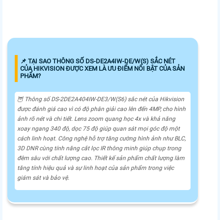
📌 TẠI SAO THÔNG SỐ DS-DE2A4IW-DE/W(S) SẮC NÉT
CỦA HIKVISION ĐƯỢC XEM LÀ ƯU ĐIỂM NỔI BẬT CỦA SẢN
PHẨM?
🦉 Thông số DS-2DE2A404IW-DE3/W(S6) sắc nét của Hikvision
được đánh giá cao vì có độ phân giải cao lên đến 4MP, cho hình
ảnh rõ nét và chi tiết. Lens zoom quang học 4x và khả năng
xoay ngang 340 độ, dọc 75 độ giúp quan sát mọi góc độ một
cách linh hoạt. Công nghệ hỗ trợ tăng cường hình ảnh như BLC,
3D DNR cùng tính năng cắt lọc IR thông minh giúp chụp trong
đêm sâu với chất lượng cao. Thiết kế sản phẩm chất lượng làm
tăng tính hiệu quả và sự linh hoạt của sản phẩm trong việc
giám sát và bảo vệ.