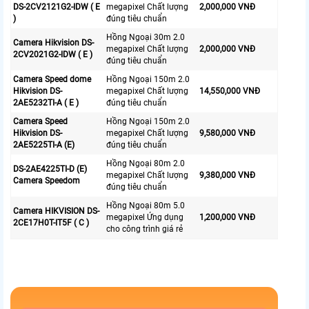
DS-2CV2121G2-IDW ( E
megapixel Chất lượng
2,000,000 VNĐ
)
đúng tiêu chuẩn
Hồng Ngoại 30m 2.0
Camera Hikvision DS-
megapixel Chất lượng
2,000,000 VNĐ
2CV2021G2-IDW ( E )
đúng tiêu chuẩn
Camera Speed dome
Hồng Ngoại 150m 2.0
Hikvision DS-
megapixel Chất lượng
14,550,000 VNĐ
2AE5232TI-A ( E )
đúng tiêu chuẩn
Camera Speed
Hồng Ngoại 150m 2.0
Hikvision DS-
megapixel Chất lượng
9,580,000 VNĐ
2AE5225TI-A (E)
đúng tiêu chuẩn
Hồng Ngoại 80m 2.0
DS-2AE4225TI-D (E)
megapixel Chất lượng
9,380,000 VNĐ
Camera Speedom
đúng tiêu chuẩn
Hồng Ngoại 80m 5.0
Camera HIKVISION DS-
megapixel Ứng dụng
1,200,000 VNĐ
2CE17H0T-IT5F ( C )
cho công trình giá rẻ