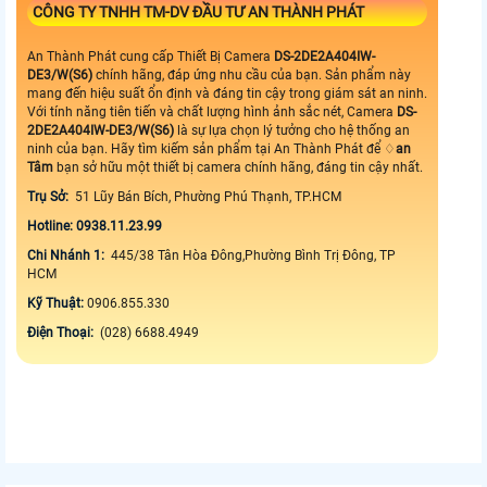
CÔNG TY TNHH TM-DV ĐẦU TƯ AN THÀNH PHÁT
An Thành Phát cung cấp Thiết Bị Camera
DS-2DE2A404IW-
DE3/W(S6)
chính hãng, đáp ứng nhu cầu của bạn. Sản phẩm này
mang đến hiệu suất ổn định và đáng tin cậy trong giám sát an ninh.
Với tính năng tiên tiến và chất lượng hình ảnh sắc nét, Camera
DS-
2DE2A404IW-DE3/W(S6)
là sự lựa chọn lý tưởng cho hệ thống an
ninh của bạn. Hãy tìm kiếm sản phẩm tại An Thành Phát để ♢
an
Tâm
bạn sở hữu một thiết bị camera chính hãng, đáng tin cậy nhất.
Trụ Sở:
51 Lũy Bán Bích, Phường Phú Thạnh, TP.HCM
Hotline: 0938.11.23.99
Chi Nhánh 1:
445/38 Tân Hòa Đông,Phường Bình Trị Đông, TP
HCM
Kỹ Thuật:
0906.855.330
Điện Thoại:
(028) 6688.4949