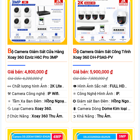
B
B
Ộ Camera Giám Sát Cửa Hàng
Ộ Camera Giám Sát Công Trình
Xoay 360 Ezviz H6C Pro 3MP
Xoay 360 DH-P3AS-PV
Giá bán: 4,800,000 ₫
Giá bán: 5,900,000 ₫
Giá Gốc: 6,200,000 ₫
Giá Gốc: 7,500,000 ₫
️👀 Chất lượng hình Ảnh :
2K Lite .
👁 Hình Ảnh Sắc nét :
FULL HD
1080P .
⚒ Camera Công nghệ :
IP Wifi.
⚛️ Công Nghệ Hình Ảnh :
IP.
🔅 Tầm Xa Ban Đêm :
Hồng Ngoại
✪ Giám sát Ban Đêm :
Hồng Ngoại
10m Hồng Ngoại Smart IR.
10m Hồng Ngoại SMD.
💦 Loại Camera
Xoay 360.
🐜 Camera Dòng
Dome Kim loại +
Nhựa.
️ƒ Chức Năng :
Xoay 360 Thu Âm.
️➲ Khả Năng :
Thu Âm.