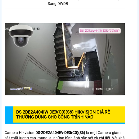
Sáng DWDR
DS-2DE2A404IW-DE3(C0)(S6) HIKVISION GIÁ RẺ
THƯỜNG DÙNG CHO CÔNG TRÌNH NÀO
Camera Hikvision
DS-2DE2A404IW-DE3(C0)(S6)
là một Camera giám
sát chất lượng cao, mang lại những hình ảnh sắc nét và chi tiết. Với khả