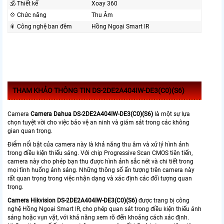
🕉️ Thiết kế
Xoay 360
💠 Chức năng
Thu Âm
🎇 Công nghệ ban đêm
Hồng Ngoại Smart IR
THAM KHẢO THÔNG TIN DS-2DE2A404IW-DE3(C0)(S6)
Camera
Camera Dahua
DS-2DE2A404
IW-DE3(C0)(S6)
là một sự lựa
chọn tuyệt vời cho việc bảo vệ an ninh và giám sát trong các không
gian quan trọng.
Điểm nổi bật của camera này là khả năng thu âm và xử lý hình ảnh
trong điều kiện thiếu sáng. Với chip Progressive Scan CMOS tiên tiến,
camera này cho phép bạn thu được hình ảnh sắc nét và chi tiết trong
mọi tình huống ánh sáng. Những thông số ấn tượng trên camera này
rất quan trọng trong việc nhận dạng và xác định các đối tượng quan
trọng.
Camera Hikvision DS-2DE2A404IW-DE3(C0)(S6)
được trang bị công
nghệ Hồng Ngoại Smart IR, cho phép quan sát trong điều kiện thiếu ánh
sáng hoặc vụn vặt, với khả năng xem rõ đến khoảng cách xác định.