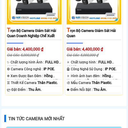
T
T
Rọn Bộ Camera Giám Sát Hải
Rọn Bộ Camera Giám Sát Hải
Quan Doanh Nghiệp Chế Xuất
Quan
Giá bán: 4,400,000 ₫
Giá bán: 4,400,000 ₫
Giá Gốc: 5,000,000 ₫
Giá Gốc: 5,000,000 ₫
✨ Chất lượng hình Ảnh :
FULL HD
🔅 Chất lượng hình :
FULL HD
1080P .
1080P .
⚙ Camera Công nghệ :
IP POE.
🤖️ Công Nghệ Sử Dụng :
IP POE.
❈ Xem Được Ban Đêm :
Hồng
🔅 Hình ảnh ban đêm :
Hồng
Ngoại 30m Hồng Ngoại Smart IR.
Ngoại 30m Hồng Ngoại Smart IR.
♊ Thiết Kế Camera
Thân Plastic.
🎨 Mẫu Camera
Thân Plastic.
️ლ Đặt Điểm :
Thu Âm.
️♚ Điểm Nỗi Bật :
Thu Âm.
TIN TỨC CAMERA MỚI NHẤT