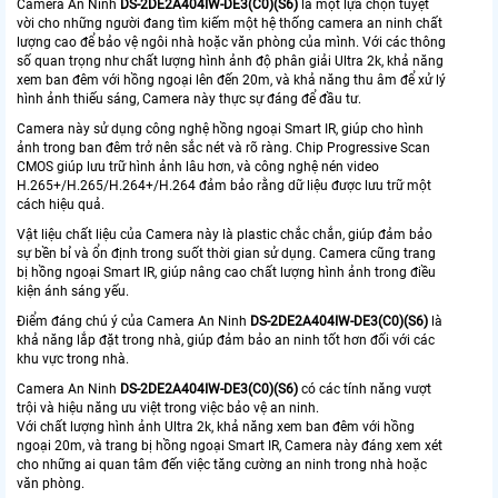
Camera An Ninh
DS-2DE2A404IW-DE3(C0)(S6)
là một lựa chọn tuyệt
vời cho những người đang tìm kiếm một hệ thống camera an ninh chất
lượng cao để bảo vệ ngôi nhà hoặc văn phòng của mình. Với các thông
số quan trọng như chất lượng hình ảnh độ phân giải Ultra 2k, khả năng
xem ban đêm với hồng ngoại lên đến 20m, và khả năng thu âm để xử lý
hình ảnh thiếu sáng, Camera này thực sự đáng để đầu tư.
Camera này sử dụng công nghệ hồng ngoại Smart IR, giúp cho hình
ảnh trong ban đêm trở nên sắc nét và rõ ràng. Chip Progressive Scan
CMOS giúp lưu trữ hình ảnh lâu hơn, và công nghệ nén video
H.265+/H.265/H.264+/H.264 đảm bảo rằng dữ liệu được lưu trữ một
cách hiệu quả.
Vật liệu chất liệu của Camera này là plastic chắc chắn, giúp đảm bảo
sự bền bỉ và ổn định trong suốt thời gian sử dụng. Camera cũng trang
bị hồng ngoại Smart IR, giúp nâng cao chất lượng hình ảnh trong điều
kiện ánh sáng yếu.
Điểm đáng chú ý của Camera An Ninh
DS-2DE2A404IW-DE3(C0)(S6)
là
khả năng lắp đặt trong nhà, giúp đảm bảo an ninh tốt hơn đối với các
khu vực trong nhà.
Camera An Ninh
DS-2DE2A404IW-DE3(C0)(S6)
có các tính năng vượt
trội và hiệu năng ưu việt trong việc bảo vệ an ninh.
Với chất lượng hình ảnh Ultra 2k, khả năng xem ban đêm với hồng
ngoại 20m, và trang bị hồng ngoại Smart IR, Camera này đáng xem xét
cho những ai quan tâm đến việc tăng cường an ninh trong nhà hoặc
văn phòng.