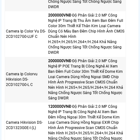
Chống Ngược Sáng Tốt Chống Ngược Sáng
DWDR
2000000VNÐ
Độ Phân Giải 2.0 MP Công
Nghệ IP Trang Bị Thu Âm Xem Ban Đêm Full
Color 30m Thiết Kế Thân Kim Loại Camera
Camera Ip Color Vu DS-
Dùng Có Màu Ban Đêm Chip Hình Ảnh CMOS
2CD1027G0-LUF C
Chuẩn Nén Hình
H.265+/H.265/H.264+/H.264 Khả Năng
Chống Ngược Sáng Tốt Chống Ngược Sáng
DWDR
2000000VNÐ
Độ Phân Giải 2.0 MP Công
Nghệ IP POE Trang Bị Công Nghệ AI Xem
Ban Đêm Full Color 30m Thiết Kế Dome Kim
Camera Ip Colorvu
Loại Camera Dùng Hồng Ngoại SMD Chip
Hikvision DS-
Hình Ảnh Progressive Scan CMOS Chuẩn
2CD1027G0-L C
Nén Hình H.265+/H.265/H.264+/H.264 Khả
Năng Chống Ngược Sáng Tốt Chống Ngược
Sáng DWDR
1200000VNÐ
Độ Phân Giải 2.0 MP Công
Nghệ IP Trang Bị Công Nghệ AI Xem Ban
Đêm Hồng Ngoại 30m Thiết Kế Dome Kim
Camera Hikvision DS-
Loại Camera Dùng Hồng Ngoại EXIR Chip
2CD1323G0E-I (L)
Hình Ảnh Progressive Scan CMOS Chuẩn
Nén Hình H.265+/H.265/H.264+/H.264 Khả
Năng Chống Ngược Sáng Tốt Chống Ngược