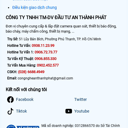
Điều kiện giao dịch chung
CÔNG TY TNHH TM-DV ĐẦU TƯ AN THÀNH PHÁT
Đơn vị chuyên cung cấp & lắp đặt camera quan sát, thiết bị báo động,
báo cháy, máy chấm công, thiết bị mạng, ...
Trụ Sở:
51 Lũy Bán Bích, Phường Phú Thạnh, TP. Hồ Chí Minh
0938.11.23.99
Hotline Tư Vấn:
0906.72.73.77
Hotline Tư Vấn 1:
0906.855.330
Tư Vấn Kỹ Thuật:
0902.452.577
Tư Vấn Mua Hàng:
(028) 6688.4949
CSKH:
Email:
congngheanthanhphat@gmail.com
Kết nối với chúng tôi
Facebook
Twitter
Tiktok
Youtube
Mã số doanh nghiệp: 0312866570 do Sở Tài Chính