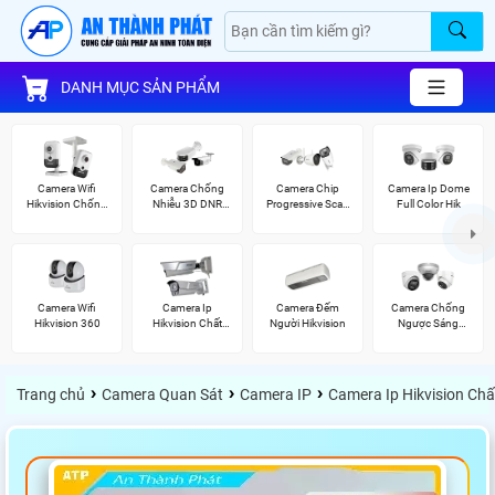
DANH MỤC SẢN PHẨM
Camera Wifi
Camera Chống
Camera Chip
Camera Ip Dome
Hikvision Chống
Nhiễu 3D DNR
Progressive Scan
Full Color Hik
Trộm
Hikvison
CMOS Hikvision
Camera Wifi
Camera Ip
Camera Đếm
Camera Chống
Hikvision 360
Hikvision Chất
Người Hikvision
Ngược Sáng
Lượng
Hikvision
›
›
›
Trang chủ
Camera Quan Sát
Camera IP
Camera Ip Hikvision Ch