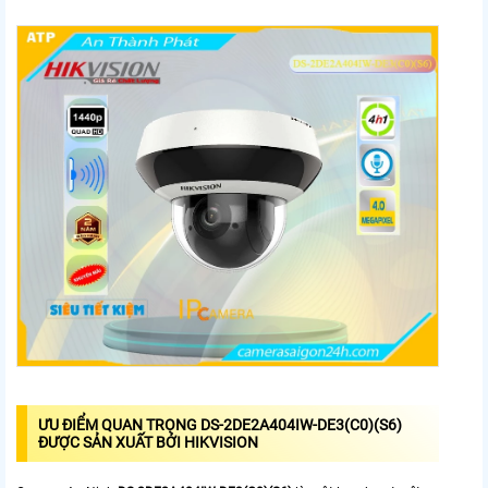
ƯU ĐIỂM QUAN TRỌNG DS-2DE2A404IW-DE3(C0)(S6)
ĐƯỢC SẢN XUẤT BỞI HIKVISION