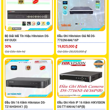
Bộ Giải Mã Tín Hiệu Hikvision DS-
Đầu Ghi Hikvision Giá Rẻ DS-
6910UDI
7732NI-M4/16P
30%
19,825,000 ₫
Giá Gốc: liên hệ
Giá Gốc: 28,320,000 ₫
Đầu Ghi 16 Kênh Hikvision DS-
Đầu Ghi Hình IP 16 Kênh HIKVISION
7216HGHI-K1 (S)
DS-7716NI-I4/16P(B)