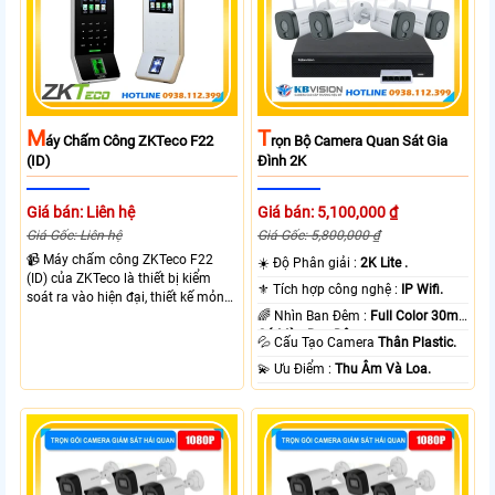
M
T
Áy Chấm Công ZKTeco F22
Rọn Bộ Camera Quan Sát Gia
(ID)
Đình 2K
Giá bán: Liên hệ
Giá bán: 5,100,000 ₫
Giá Gốc: Liên hệ
Giá Gốc: 5,800,000 ₫
📹 Máy chấm công ZKTeco F22
☀️ Độ Phân giải :
2K Lite .
(ID) của ZKTeco là thiết bị kiểm
⚜️ Tích hợp công nghệ :
IP Wifi.
soát ra vào hiện đại, thiết kế mỏng
nhẹ, phù hợp văn phòng và doanh
🌈 Nhìn Ban Đêm :
Full Color 30m
nghiệp. Sản phẩm tích hợp xác
Có Màu Ban Ðêm.
💦 Cấu Tạo Camera
Thân Plastic.
thực vân tay và thẻ từ, giúp quản lý
️💫 Ưu Điểm :
Thu Âm Và Loa.
nhân sự chính xác, nâng cao hiệu
quả vận hành và đảm bảo an ninh.