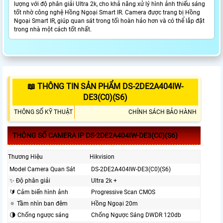
lượng với độ phân giải Ultra 2k, cho khả năng xử lý hình ảnh thiếu sáng
tốt nhờ công nghệ Hồng Ngoại Smart IR. Camera được trang bị Hồng
Ngoại Smart IR, giúp quan sát trong tối hoàn hảo hơn và có thể lắp đặt
trong nhà một cách tốt nhất.
📖 THÔNG TIN SẢN PHẨM DS-2DE2A404IW-
DE3(C0)(S6)
THÔNG SỐ KỸ THUẬT
CHÍNH SÁCH BẢO HÀNH
THÔNG SỐ CAMERA IP DS-2DE2A404IW-DE3(C0)(S6)
Thương Hiệu
Hikvision
Model Camera Quan Sát
DS-2DE2A404IW-DE3(C0)(S6)
✨ Độ phân giải
Ultra 2k +
🔰 Cảm biến hình ảnh
Progressive Scan CMOS
🔅 Tầm nhìn ban đêm
Hồng Ngoại 20m
🌗 Chống ngược sáng
Chống Ngược Sáng DWDR 120db