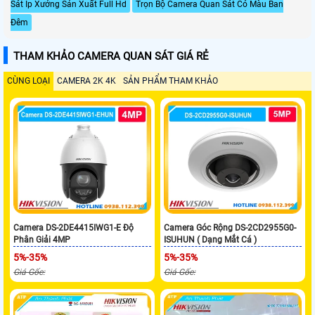
Sát Ip Xưởng Sản Xuất Full Hd
Trọn Bộ Camera Quan Sát Có Màu Ban
Đêm
THAM KHẢO CAMERA QUAN SÁT GIÁ RẺ
CÙNG LOẠI
CAMERA 2K 4K
SẢN PHẨM THAM KHẢO
Camera DS-2DE4415IWG1-E Độ
Camera Góc Rộng DS-2CD2955G0-
Phân Giải 4MP
ISUHUN ( Dạng Mắt Cá )
5%-35%
5%-35%
Giá Gốc:
Giá Gốc: