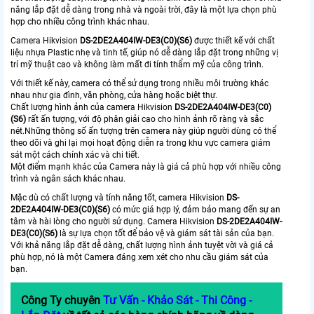
năng lắp đặt dễ dàng trong nhà và ngoài trời, đây là một lựa chọn phù
hợp cho nhiều công trình khác nhau.
Camera Hikvision
DS-2DE2A404IW-DE3(C0)(S6)
được thiết kế với chất
liệu nhựa Plastic nhẹ và tinh tế, giúp nó dễ dàng lắp đặt trong những vị
trí mỹ thuật cao và không làm mất đi tính thẩm mỹ của công trình.
Với thiết kế này, camera có thể sử dụng trong nhiều môi trường khác
nhau như gia đình, văn phòng, cửa hàng hoặc biệt thự.
Chất lượng hình ảnh của camera Hikvision
DS-2DE2A404IW-DE3(C0)
(S6)
rất ấn tượng, với độ phân giải cao cho hình ảnh rõ ràng và sắc
nét.Những thông số ấn tượng trên camera này giúp người dùng có thể
theo dõi và ghi lại mọi hoạt động diễn ra trong khu vực camera giám
sát một cách chính xác và chi tiết.
Một điểm mạnh khác của Camera này là giá cả phù hợp với nhiều công
trình và ngân sách khác nhau.
Mặc dù có chất lượng và tính năng tốt, camera Hikvision
DS-
2DE2A404IW-DE3(C0)(S6)
có mức giá hợp lý, đảm bảo mang đến sự an
tâm và hài lòng cho người sử dụng. Camera Hikvision
DS-2DE2A404IW-
DE3(C0)(S6)
là sự lựa chọn tốt để bảo vệ và giám sát tài sản của bạn.
Với khả năng lắp đặt dễ dàng, chất lượng hình ảnh tuyệt vời và giá cả
phù hợp, nó là một Camera đáng xem xét cho nhu cầu giám sát của
bạn.
Công Ty chuyên
Tư Vấn - Khảo Sát - Thi Công -