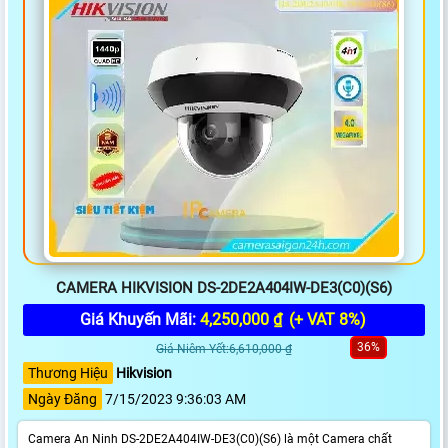
CAMERA HIKVISION DS-2DE2A404IW-DE3(C0)(S6)
Giá Khuyến Mãi:
4,250,000 ₫
(+ VAT 8%)
36%
Giá Niêm Yết:6,610,000 ₫
Thương Hiệu
Hikvision
Ngày Đăng
7/15/2023 9:36:03 AM
Camera An Ninh DS-2DE2A404IW-DE3(C0)(S6) là một Camera chất