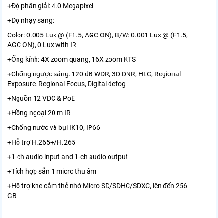
+Độ phân giải: 4.0 Megapixel
+Độ nhạy sáng:
Color: 0.005 Lux @ (F1.5, AGC ON), B/W: 0.001 Lux @ (F1.5,
AGC ON), 0 Lux with IR
+Ống kính: 4X zoom quang, 16X zoom KTS
+Chống ngược sáng: 120 dB WDR, 3D DNR, HLC, Regional
Exposure, Regional Focus, Digital defog
+Nguồn 12 VDC & PoE
+Hồng ngoại 20 m IR
+Chống nước và bụi IK10, IP66
+Hỗ trợ H.265+/H.265
+1-ch audio input and 1-ch audio output
+Tích hợp sẵn 1 micro thu âm
+Hỗ trợ khe cắm thẻ nhớ Micro SD/SDHC/SDXC, lên đến 256
GB