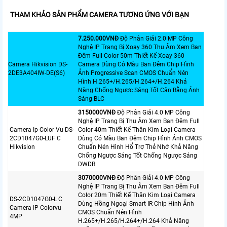
THAM KHẢO SẢN PHẨM CAMERA TƯƠNG ỨNG VỚI BẠN
7.250.000VNÐ
Độ Phân Giải 2.0 MP Công
Nghệ IP Trang Bị Xoay 360 Thu Âm Xem Ban
Đêm Full Color 50m Thiết Kế Xoay 360
Camera Hikvision DS-
Camera Dùng Có Màu Ban Đêm Chip Hình
2DE3A404IW-DE(S6)
Ảnh Progressive Scan CMOS Chuẩn Nén
Hình H.265+/H.265/H.264+/H.264 Khả
Năng Chống Ngược Sáng Tốt Cân Bằng Ánh
Sáng BLC
3150000VNÐ
Độ Phân Giải 4.0 MP Công
Nghệ IP Trang Bị Thu Âm Xem Ban Đêm Full
Camera Ip Color Vu DS-
Color 40m Thiết Kế Thân Kim Loại Camera
2CD1047G0-LUF C
Dùng Có Màu Ban Đêm Chip Hình Ảnh CMOS
Hikvision
Chuẩn Nén Hình Hổ Trợ Thẻ Nhớ Khả Năng
Chống Ngược Sáng Tốt Chống Ngược Sáng
DWDR
3070000VNÐ
Độ Phân Giải 4.0 MP Công
Nghệ IP Trang Bị Thu Âm Xem Ban Đêm Full
Color 20m Thiết Kế Thân Kim Loại Camera
DS-2CD1047G0-L C
Dùng Hồng Ngoại Smart IR Chip Hình Ảnh
Camera IP Colorvu
CMOS Chuẩn Nén Hình
4MP
H.265+/H.265/H.264+/H.264 Khả Năng