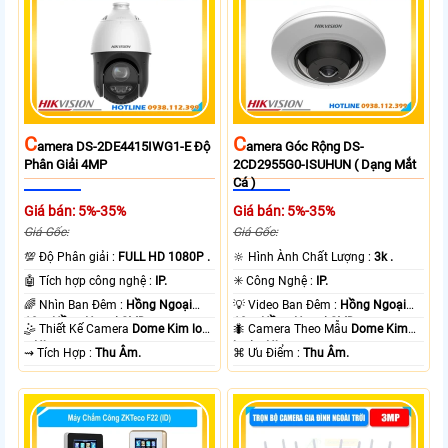
C
C
Amera DS-2DE4415IWG1-E Độ
Amera Góc Rộng DS-
Phân Giải 4MP
2CD2955G0-ISUHUN ( Dạng Mắt
Cá )
Giá bán: 5%-35%
Giá bán: 5%-35%
Giá Gốc:
Giá Gốc:
💯 Độ Phân giải :
FULL HD 1080P .
🔆 Hình Ành Chất Lượng :
3k .
🤖️ Tích hợp công nghệ :
IP.
✳️ Công Nghệ :
IP.
🌈 Nhìn Ban Đêm :
Hồng Ngoại
💡 Video Ban Đêm :
Hồng Ngoại
10m Hồng Ngoại SMD.
10m Hồng Ngoại SMD.
🤹 Thiết Kế Camera
Dome Kim loại
🐜 Camera Theo Mẫu
Dome Kim
+ Nhựa.
loại + Nhựa.
️⇝ Tích Hợp :
Thu Âm.
️⌘ Ưu Điểm :
Thu Âm.