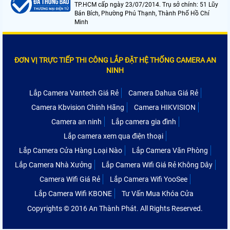
TP.HCM cấp ngày 23/07/2014. Trụ sở chính: 51 Lũy
Bán Bích, Phường Phú Thạnh, Thành Phố Hồ Chí
Minh
ĐƠN VỊ TRỰC TIẾP THI CÔNG LẮP ĐẶT HỆ THỐNG CAMERA AN
NINH
Lắp Camera Vantech Giá Rẻ
Camera Dahua Giá Rẻ
Camera Kbvision Chính Hãng
Camera HIKVISION
Camera an ninh
Lắp camera gia đình
Lắp camera xem qua điện thoại
Lắp Camera Cửa Hàng Loại Nào
Lắp Camera Văn Phòng
Lắp Camera Nhà Xưởng
Lắp Camera Wifi Giá Rẻ Không Dây
Camera Wifi Giá Rẻ
Lắp Camera Wifi YooSee
Lắp Camera Wifi KBONE
Tư Vấn Mua Khóa Cửa
Copyrights © 2016 An Thành Phát. All Rights Reserved.