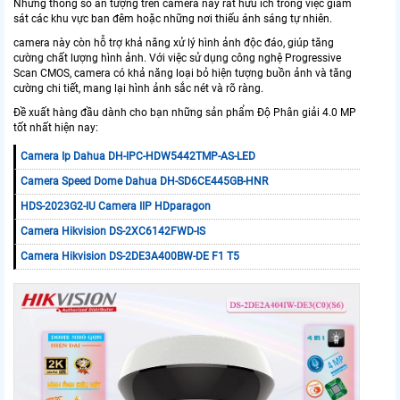
Những thông số ấn tượng trên camera này rất hữu ích trong việc giám
sát các khu vực ban đêm hoặc những nơi thiếu ánh sáng tự nhiên.
camera này còn hỗ trợ khả năng xử lý hình ảnh độc đáo, giúp tăng
cường chất lượng hình ảnh. Với việc sử dụng công nghệ Progressive
Scan CMOS, camera có khả năng loại bỏ hiện tượng buồn ảnh và tăng
cường chi tiết, mang lại hình ảnh sắc nét và rõ ràng.
Đề xuất hàng đầu dành cho bạn những sản phẩm Độ Phân giải 4.0 MP
tốt nhất hiện nay:
Camera Ip Dahua DH-IPC-HDW5442TMP-AS-LED
Camera Speed Dome Dahua DH-SD6CE445GB-HNR
HDS-2023G2-IU Camera IIP HDparagon
Camera Hikvision DS-2XC6142FWD-IS
Camera Hikvision DS-2DE3A400BW-DE F1 T5