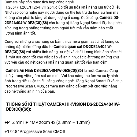
Camera này còn được tích hợp công nghệ
H.265+/H.265/H.264+/H.264, giúp tối ưu hóa khả năng lưu trữ dữ liệu.
Nhờ vào công nghệ này, người dùng có thể lưu trữ dữ liệu lâu hơn mà
không cần phải lo lắng về dung lượng ổ cứng. Cuối cùng,
Camera
D
S-
2DE2A404IW-DE3(C0)(S6)
còn trang bị Hồng Ngoại Smart IR, cho phép
sử dụng trong những trường hợp ngoài trời mà vẫn đảm bảo chất
lượng hình ảnh tốt.
Cùng với những chức năng cơ bản thì camera giám sát chất lượng có
những đặc điểm đáng đầu tư
Camera quan sát
D
S-2DE2A404IW-
DE3(C0)(S6)
với nhiều tính năng ưu việt và chất lượng hình ảnh sắc nét
là một lựa chọn tốt cho việc bảo vệ an ninh, đặc biệt trong những khu
vực yêu cầu độ nét cao và khả năng quan sát tốt vào ban đêm.
Camera An Ninh
D
S-2DE2A404IW-DE3(C0)(S6)
là một Camera đáng
chú ý trong việc giám sát an ninh. Với khả năng thu âm và xử lý hình
ảnh trong điều kiện thiếu sáng, công nghệ Hồng Ngoại Smart IR và chip
Progressive Scan CMOS, camera này đáng để xem xét cho việc nâng
cao hệ thống an ninh của bạn.
THÔNG SỐ KĨ THUẬT CAMERA HIKVISION DS-2DE2A404IW-
DE3(C0)(S6):
+PTZ mini IP 4MP zoom 4x (2.8mm ~ 12mm)
+1/2.8" Progressive Scan CMOS