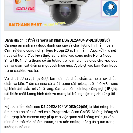
Đánh giá chi tiết về camera an ninh
DS-2DE2A404IW-DE3(C0)(S6)
:
Camera an ninh này được đánh giá cao về chất lượng hình ảnh ban
đêm sử dụng công nghệ Hồng Ngoại 20m. Hình ảnh được xử lý rõ nét
ngay cả trong điều kiện thiếu sáng, nhờ vào công nghệ Hồng Ngoại
Smart IR. Những thông số ấn tượng trên camera này giúp cho việc quan
sát và giám sát diễn ra một cách hiệu quả, đặc biệt vào ban đêm hoặc
trong các khu vực tối.
Với chất lượng vật liệu được làm từ nhựa chắc chắn, camera này chắc
chắn và bền. Thân camera có chất lượng sắt nét, đạt đến 4.0 MP, mang
lại hình ảnh sắc nét và rõ ràng. Camera còn tích hợp công nghệ IP, giúp
cải thiện chất lượng hình ảnh và mang lại trải nghiệm người dùng tốt
hơn.
Một ưu điểm khác của
DS-2DE2A404IW-DE3(C0)(S6)
là khả năng thu
âm hình ảnh sắc nét với chip Progressive Scan CMOS. Những thông số
ấn tượng trên camera này giúp cho việc quan sát không chỉ dựa vào
hình ảnh mà còn cả âm thanh, đảm bảo những thông tin quan trọng
không bị bỏ qua.