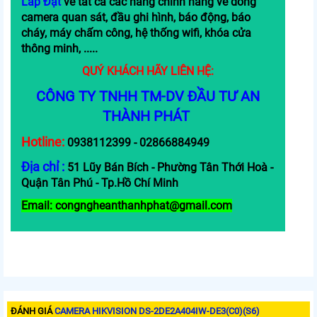
Lắp Đặt
về tất cả các hàng chính hãng về dòng
camera quan sát, đầu ghi hình, báo động, báo
cháy, máy chấm công, hệ thống wifi, khóa cửa
thông minh, .....
QUÝ KHÁCH HÃY LIÊN HỆ:
CÔNG TY TNHH TM-DV ĐẦU TƯ AN
THÀNH PHÁT
Hotline:
0938112399 - 02866884949
Địa chỉ :
51 Lũy Bán Bích - Phường Tân Thới Hoà -
Quận Tân Phú - Tp.Hồ Chí Minh
Email: congngheanthanhphat@gmail.com
ĐÁNH GIÁ
CAMERA HIKVISION DS-2DE2A404IW-DE3(C0)(S6)