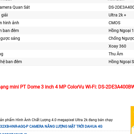
Camera Quan Sát
DS-2DE3A40
 giải
Ultra 2k +
n hình ảnh
CMOS
ìn ban đêm
Hồng Ngoại 
ngược sáng
Chống Ngược
Xoay 360
ng
Thu Âm
ghệ ban đêm
Hồng Ngoại 
ạng mini PT Dome 3 inch 4 MP ColorVu Wi-Fi: DS-2DE3A400
sản phẩm Hình Ành Chất Lượng 4.0 megapixel Ultra 2k đang bán chạy
32XB-HNR-AGQ-P CAMERA NĂNG LƯỢNG MẶT TRỜI DAHUA 4G