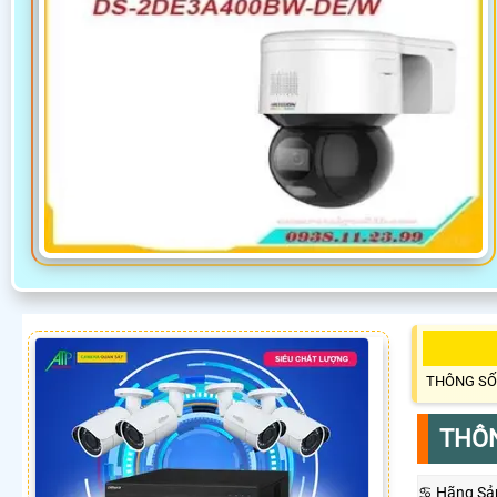
THÔNG SỐ
THÔN
♋ Hãng Sả