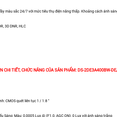
đầy màu sắc 24/7 với mức tiêu thụ điện năng thấp. Khoảng cách ánh sán
DR, 3D DNR, HLC
N CHI TIẾT, CHỨC NĂNG CỦA SẢN PHẨM: DS-2DE3A400BW-D
nh:
CMOS quét liên tục 1 / 1.8 "
iếu Sáng:
Màu: 0,0005 Lux @ (F1.0, AGC ON); 0 Lux với ánh sáng trắng