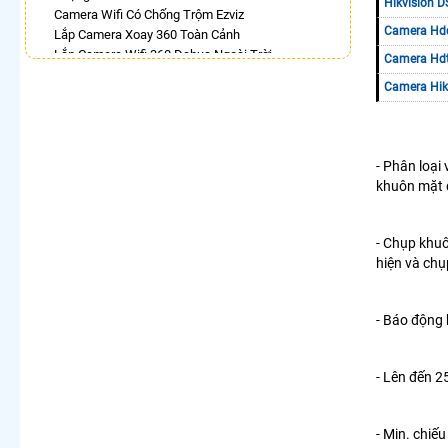
Hikvision 
Camera Wifi Có Chống Trộm Ezviz
Camera Hdc
Lắp Camera Xoay 360 Toàn Cảnh
Lắp Camera Wifi 360 Dahua Ngoài Trời
Camera Hdt
Camera Wifi 360 Full Color Dahua
Camera Hik
Lắp Camera Xoay 360 Có Ánh Sáng Kép
Camera 360 Trong Nhà Hikvision
Lắp Camera Wifi 360 Imou Giá Rẻ
Camera IP 360 Dahua
- Phân loại
khuôn mặt 
LẮP CAMERA THEO NHU CẦU
Lắp Camera Văn Phòng Giá Rẻ
Lắp Camera Nhà Xưởng Giá Rẻ
- Chụp khuô
Lắp Camera Gia Đình Giá Rẻ
hiện và chụ
Lắp Camera Kho Hàng Giá Rẻ
Lắp Camera Cửa Hàng Giá Rẻ
Lắp Camera Wifi Giá Rẻ Chính Hãng
- Báo động 
Lắp Camera Công Trình Giá Rẻ
Camera 360 Giá Rẻ
- Lên đến 2
- Min. chiế