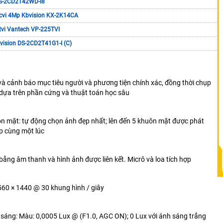
DS-2CD2T42WD-I8
vi 4Mp Kbvision KX-2K14CA
vi Vantech VP-225TVI
vision DS-2CD2T41G1-I (C)
 và cảnh báo mục tiêu người và phương tiện chính xác, đồng thời chụp
dựa trên phần cứng và thuật toán học sâu
n mặt: tự động chọn ảnh đẹp nhất; lên đến 5 khuôn mặt được phát
p cùng một lúc
bằng âm thanh và hình ảnh được liên kết. Micrô và loa tích hợp
560 × 1440 @ 30 khung hình / giây
u sáng: Màu: 0,0005 Lux @ (F1.0, AGC ON); 0 Lux với ánh sáng trắng