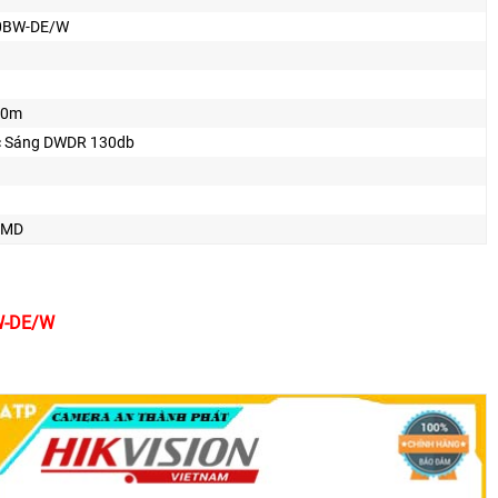
0BW-DE/W
10m
 Sáng DWDR 130db
SMD
BW-DE/W