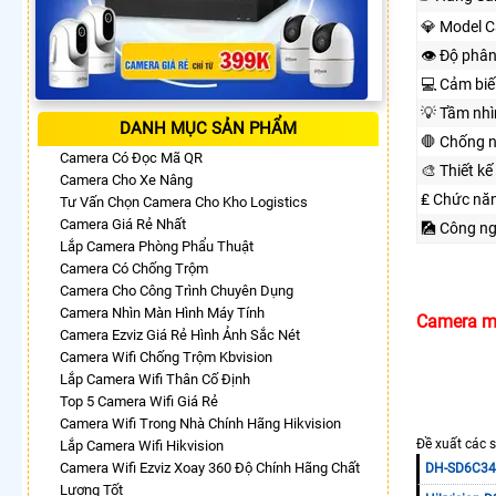
💎 Model 
👁 Độ phân
💻 Cảm biế
💡 Tầm nh
DANH MỤC SẢN PHẨM
🛑 Chống 
Camera Có Đọc Mã QR
🎨 Thiết kế
Camera Cho Xe Nâng
₤ Chức nă
Tư Vấn Chọn Camera Cho Kho Logistics
Camera Giá Rẻ Nhất
🎑 Công n
Lắp Camera Phòng Phẩu Thuật
Camera Có Chống Trộm
Camera Cho Công Trình Chuyên Dụng
Camera Nhìn Màn Hình Máy Tính
Camera m
Camera Ezviz Giá Rẻ Hình Ảnh Sắc Nét
Camera Wifi Chống Trộm Kbvision
Lắp Camera Wifi Thân Cố Định
Top 5 Camera Wifi Giá Rẻ
Camera Wifi Trong Nhà Chính Hãng Hikvision
Đề xuất các 
Lắp Camera Wifi Hikvision
Camera Wifi Ezviz Xoay 360 Độ Chính Hãng Chất
DH-SD6C34
Lượng Tốt