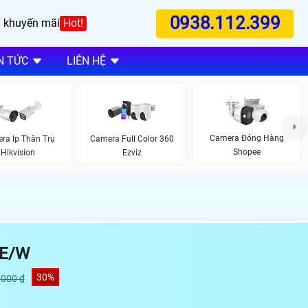
0938.112.399
 khuyến mãi
Hot!
N TỨC
LIÊN HỆ
Camera Đóng Hàng
ra Ip Thân Trụ
Camera Full Color 360
Shopee
Hikvision
Ezviz
DE/W
30%
,000 ₫