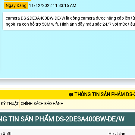
Ngày Đăng
11/12/2022 11:33:16 AM
camera DS-2DE3A400BW-DE/W là dòng camera được nâng cấp lên từ 
ngoài ra còn hỗ trợ 50M wifi. Hình ảnh đầy màu sắc 24/7 với mức tiê
📖 THÔNG TIN SẢN PHẨM DS
 KỸ THUẬT
CHÍNH SÁCH BẢO HÀNH
G TIN SẢN PHẨM DS-2DE3A400BW-DE/W
n Xuất
Hikvision