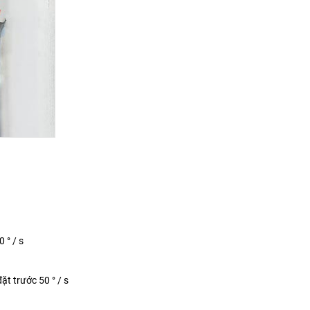
 ° / s
ặt trước 50 ° / s