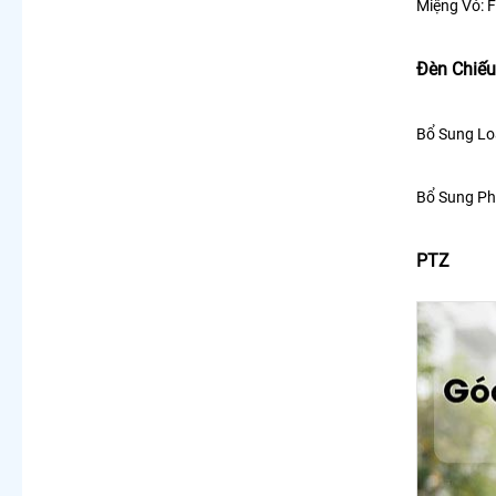
Miệng Vỏ:
F
Đèn Chiế
Bổ Sung Lo
Bổ Sung Ph
PTZ