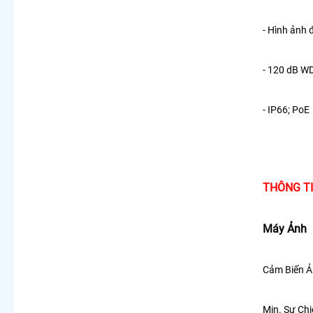
- Hình ảnh 
- 120 dB W
- IP66; PoE
THÔNG TI
Máy Ảnh
Cảm Biến Ả
Min. Sự Ch