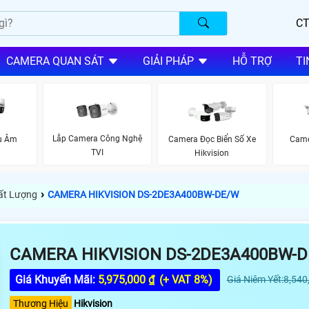
CT
CAMERA QUAN SÁT
GIẢI PHÁP
HỖ TRỢ
TI
Lắp Camera Công Nghệ
u Âm
Camera Đọc Biển Số Xe
Came
TVI
Hikvision
›
hất Lượng
CAMERA HIKVISION DS-2DE3A400BW-DE/W
CAMERA HIKVISION DS-2DE3A400BW-
Giá Khuyến Mãi:
5,975,000 ₫
(+ VAT 8%)
Giá Niêm Yết:8,540
Thương Hiệu
Hikvision