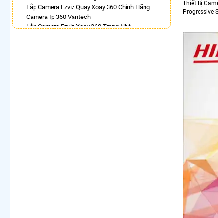
Thiết Bị Cam
Lắp Camera Ezviz Quay Xoay 360 Chính Hãng
Progressive 
Camera Ip 360 Vantech
Lắp Camera Ezviz Xoay 360 Trong Nhà
Camera IP 360 Dahua
Lắp Camera 360 Báo Động Kbvision
Lắp Camera Wifi Dahua Xoay 360
Bán Camera Vantech Xoay 360 Độ
Camera 360 Báo Động Ezviz
LẮP CAMERA THEO NHU CẦU
Lắp Camera Văn Phòng Giá Rẻ
Lắp Camera Nhà Xưởng Giá Rẻ
Lắp Camera Gia Đình Giá Rẻ
Lắp Camera Kho Hàng Giá Rẻ
Lắp Camera Cửa Hàng Giá Rẻ
Lắp Camera Wifi Giá Rẻ Chính Hãng
Lắp Camera Công Trình Giá Rẻ
Camera 360 Giá Rẻ