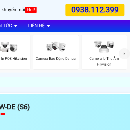
0938.112.399
 khuyến mãi
Hot!
N TỨC
LIÊN HỆ
Ip POE Hikvision
Camera Báo Động Dahua
Camera Ip Thu Âm
Hikvision
-DE (S6)