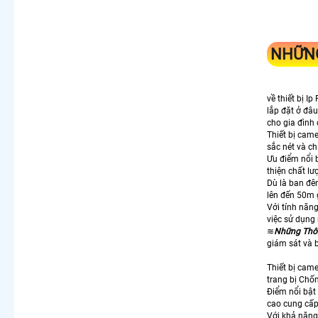
NHỮNG
về thiết bị I
lắp đặt ở đâ
cho gia đình
Thiết bị cam
sắc nét và chi
Ưu điểm nổi 
thiện chất lư
Dù là ban đê
lên đến 50m 
Với tính năng
việc sử dụng 
≋
Những Thô
giám sát và 
Thiết bị cam
trang bị Chố
Điểm nổi bật
cao cung cấp 
Với khả năng