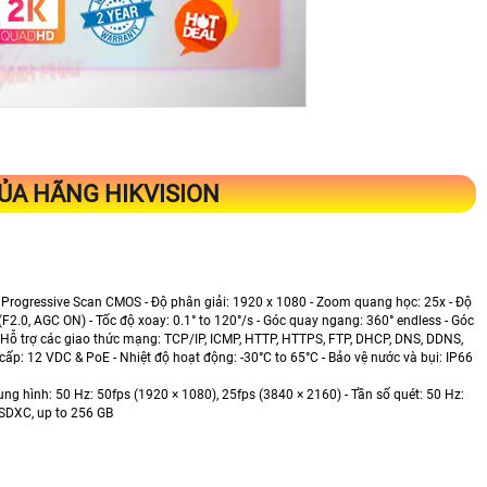
ỦA HÃNG HIKVISION
ch Progressive Scan CMOS - Độ phân giải: 1920 x 1080 - Zoom quang học: 25x - Độ
(F2.0, AGC ON) - Tốc độ xoay: 0.1° to 120°/s - Góc quay ngang: 360° endless - Góc
- Hỗ trợ các giao thức mạng: TCP/IP, ICMP, HTTP, HTTPS, FTP, DHCP, DNS, DDNS,
ấp: 12 VDC & PoE - Nhiệt độ hoạt động: -30°C to 65°C - Bảo vệ nước và bụi: IP66
ình: 50 Hz: 50fps (1920 × 1080), 25fps (3840 × 2160) - Tần số quét: 50 Hz:
/SDXC, up to 256 GB