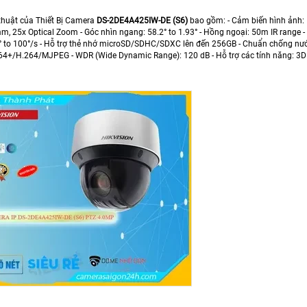
thuật của Thiết Bị Camera
DS-2DE4A425IW-DE (S6)
bao gồm: - Cảm biến hình ảnh: 1
 25x Optical Zoom - Góc nhìn ngang: 58.2° to 1.93° - Hồng ngoại: 50m IR range - Tốc
.1° to 100°/s - Hỗ trợ thẻ nhớ microSD/SDHC/SDXC lên đến 256GB - Chuẩn chống nư
64+/H.264/MJPEG - WDR (Wide Dynamic Range): 120 dB - Hỗ trợ các tính năng: 3D DN