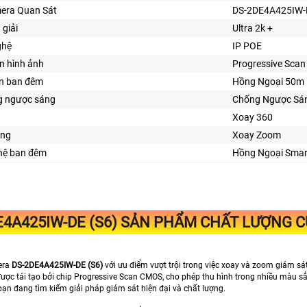
era Quan Sát
DS-2DE4A425IW-
 giải
Ultra 2k +
ghệ
IP POE
n hình ảnh
Progressive Sca
ìn ban đêm
Hồng Ngoại 50m
 ngược sáng
Chống Ngược Sá
Xoay 360
ăng
Xoay Zoom
ghệ ban đêm
Hồng Ngoại Smar
E4A425IW-DE (S6)
SẢN PHẨM CHẤT LƯỢNG CỦ
era
DS-2DE4A425IW-DE (S6)
với ưu điểm vượt trội trong việc xoay và zoom giám sá
được tái tạo bởi chip Progressive Scan CMOS, cho phép thu hình trong nhiều màu sắ
bạn đang tìm kiếm giải pháp giám sát hiện đại và chất lượng.