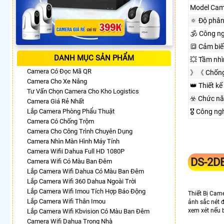
Model Cam
🔅 Độ phân
🕉️ Công n
🔳 Cảm biế
DANH MỤC SẢN PHẨM
💥 Tầm nh
Camera Có Đọc Mã QR
》《 Chống
Camera Cho Xe Nâng
👑 Thiết kế
Tư Vấn Chọn Camera Cho Kho Logistics
☣️ Chức n
Camera Giá Rẻ Nhất
Lắp Camera Phòng Phẩu Thuật
🎖️ Công n
Camera Có Chống Trộm
Camera Cho Công Trình Chuyên Dụng
Camera Nhìn Màn Hình Máy Tính
Camera Wifii Dahua Full HD 1080P
DS-2D
Camera Wifi Có Màu Ban Đêm
Lắp Camera Wifi Dahua Có Màu Ban Đêm
Lắp Camera Wifi 360 Dahua Ngoài Trời
Lắp Camera Wifi Imou Tích Hợp Báo Động
Thiết Bị Cam
Lắp Camera Wifi Thân Imou
ảnh sắc nét 
xem xét nếu 
Lắp Camera Wifi Kbvision Có Màu Ban Đêm
Camera Wifi Dahua Trong Nhà