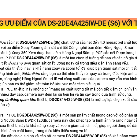
 ƯU ĐIỂM CỦA
DS-2DE4A425IW-DE (S6)
VỚI 
p POE sắc nét
DS-2DE4A425IW-DE (S6)
chất lượng sắc nét đến 4.0 megapixel chất l
u với ưu điểm Xoay Zoom giám sát chi tiết Công nghệ ban đêm Hồng Ngoại Smart I
 căn hộ Xoay 360 Xem được ban đêm Hồng Ngoại 50m Ip POE sắc nét Được trang b
era IP POE
DS-2DE4A425IW-DE (S6)
là một lựa chọn lý tưởng để bảo vệ căn hộ gia 
 tiết, ⁂
khẳng định
quan sát chất lượng ngay cả trong điều kiện ánh sáng yếu.
bật của thiết bị này là khả năng xoay và zoom tối đa, giúp bạn giám sát mọi chi
ợng hình ảnh, ®️
Bảo Đảm
rằng bạn có thể nhìn thấy rõ ngay cả trong điều kiện ánh 
m, công nghệ Hồng Ngoại Smart IR với công suất cao của camera này vẫn cho hình
giúp bạn có thể giám sát toàn bộ khu vực một cách hiệu quả.
 IP POE, thiết bị này không chỉ mang lại chất lượng tốt mà còn tiết kiệm chi phí v
nhiều dây cáp, camera này đem lại sự tiện lợi và tin cậy trong quá trình sử dụng.
ng tin Đáng quan tâm
thiết bị
DS-2DE4A425IW-DE (S6)
là một sự lựa chọn xuất sắc
bảo vệ.
era IP POE
DS-2DE4A425IW-DE (S6)
là một sản phẩm chất lượng cao với độ phân giải
ng Ngược Sáng DWDR 120db, camera này cho phép tạo ra hình ảnh rõ ràng ngay cả
 của thiết bị này là khả năng xoay và zoom giám sát chi tiết, giúp người dùng dễ
hình ảnh chất lượng trong điều kiện thiếu sáng và tối.
 lắp đặt cho gia đình và căn hộ, camera
DS-2DE4A425IW-DE (S6)
có khả năng xoay