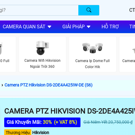
CT
CAMERA QUAN SÁT
GIẢI PHÁP
HỖ TRỢ
TI
Camera Wifi Hikvision
0 Full
Camera Ip Dome Full
Camera 
Ngoài Trời 360
Color Hik
›
Camera PTZ Hikvision DS-2DE4A425IW-DE (S6)
CAMERA PTZ HIKVISION DS-2DE4A425IW
Giá Khuyến Mãi:
30%
(+ VAT 8%)
Giá Niêm Yết:20,750,000 ₫
Thương Hiệu
Hikvision