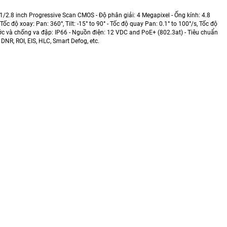
/2.8 inch Progressive Scan CMOS - Độ phân giải: 4 Megapixel - Ống kính: 4.8
 độ xoay: Pan: 360°, Tilt: -15° to 90° - Tốc độ quay Pan: 0.1° to 100°/s, Tốc độ
ớc và chống va đập: IP66 - Nguồn điện: 12 VDC and PoE+ (802.3at) - Tiêu chuẩn
R, ROI, EIS, HLC, Smart Defog, etc.