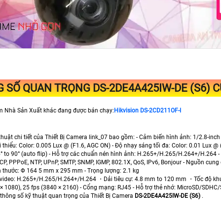
G SỐ QUAN TRỌNG
DS-2DE4A425IW-DE (S6)
C
m Nhà Sản Xuất khác đang được bán chạy:
Hikvision DS-2CD211OF-I
thuật chi tiết của Thiết Bị Camera link_07 bao gồm: - Cảm biến hình ảnh: 1/2.8-in
 thiểu: Color: 0.005 Lux @ (F1.6, AGC ON) - Độ nhạy sáng tối đa: Color: 0.01 Lux @ 
5° to 90° (auto flip) - Hỗ trợ các chuẩn nén hình ảnh: H.265+/H.265/H.264+/H.264 
CP, PPPoE, NTP, UPnP, SMTP, SNMP, IGMP, 802.1X, QoS, IPv6, Bonjour - Nguồn cung c
ch thước: Φ 164 5 mm x 295 mm - Trọng lượng: 2.1 kg
ideo: H.265+/H.265/H.264+/H.264 ・Dải tiêu cự: 4.8 mm to 120 mm ・Tốc độ khung h
 × 1080), 25 fps (3840 × 2160) - Cổng mạng: RJ45 - Hỗ trợ thẻ nhớ: MicroSD/SDHC
 thông số kỹ thuật quan trọng của Thiết Bị Camera
DS-2DE4A425IW-DE (S6)
.