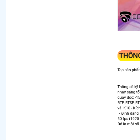
THÔN
Top sản phẩ
Thông số kỹ 
nhạy sáng tối
quay dọc: -1
RTP, RTSP, RT
và IK10 - Kí
・Định dạng v
50 fps (1920
Đó là một số