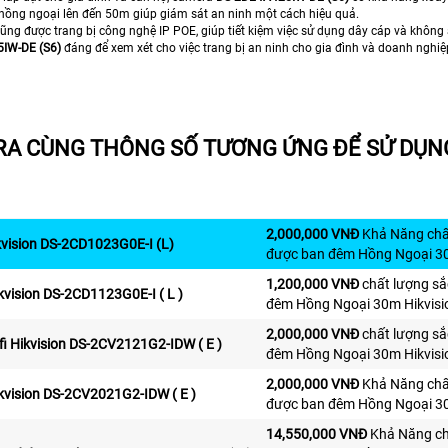
hồng ngoại lên đến 50m giúp giám sát an ninh một cách hiệu quả.
 cũng được trang bị công nghệ IP POE, giúp tiết kiệm việc sử dụng dây cáp và khôn
IW-DE (S6)
đáng để xem xét cho việc trang bị an ninh cho gia đình và doanh nghiệ
A CÙNG THÔNG SỐ TƯƠNG ỨNG ĐỂ SỬ DỤNG
2,000,000 VNĐ
Khả Năng chất
vision DS-2CD1023G0E-I (L)
được ban đêm Hồng Ngoại 30m
1,200,000 VNĐ
chất lượng sắ
vision DS-2CD1123G0E-I ( L )
đêm Hồng Ngoại 30m Hikvisio
2,000,000 VNĐ
chất lượng sắ
i Hikvision DS-2CV2121G2-IDW ( E )
đêm Hồng Ngoại 30m Hikvisio
2,000,000 VNĐ
Khả Năng chất
vision DS-2CV2021G2-IDW ( E )
được ban đêm Hồng Ngoại 30m
14,550,000 VNĐ
Khả Năng chấ