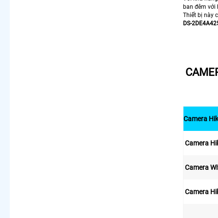
ban đêm với 
Thiết bị này
DS-2DE4A425
CAMER
Camera Hik
Camera Hik
Camera Wif
Camera Hik