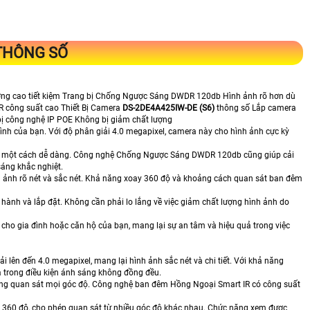
THÔNG SỐ
ượng cao tiết kiệm Trang bị Chống Ngược Sáng DWDR 120db Hình ảnh rõ hơn dù
R công suất cao Thiết Bị Camera
DS-2DE4A425IW-DE (S6)
thông số Lắp camera
ị công nghệ IP POE Không bị giảm chất lượng
đình của bạn. Với độ phân giải 4.0 megapixel, camera này cho hình ảnh cực kỳ
 tiết một cách dễ dàng. Công nghệ Chống Ngược Sáng DWDR 120db cũng giúp cải
sáng khắc nghiệt.
 ảnh rõ nét và sắc nét. Khả năng xoay 360 độ và khoảng cách quan sát ban đêm
ận hành và lắp đặt. Không cần phải lo lắng về việc giảm chất lượng hình ảnh do
 cho gia đình hoặc căn hộ của bạn, mang lại sự an tâm và hiệu quả trong việc
 lên đến 4.0 megapixel, mang lại hình ảnh sắc nét và chi tiết. Với khả năng
 trong điều kiện ánh sáng không đồng đều.
 dàng quan sát mọi góc độ. Công nghệ ban đêm Hồng Ngoại Smart IR có công suất
 360 độ, cho phép quan sát từ nhiều góc độ khác nhau. Chức năng xem được