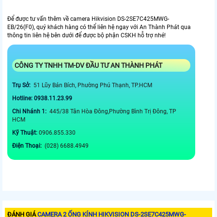
Để được tư vấn thêm về camera Hikvision DS-2SE7C425MWG-
EB/26(F0), quý khách hàng có thể liên hệ ngay với An Thành Phát qua
thông tin liên hệ bên dưới để được bộ phận CSKH hỗ trợ nhé!
CÔNG TY TNHH TM-DV ĐẦU TƯ AN THÀNH PHÁT
Trụ Sở:
51 Lũy Bán Bích, Phường Phú Thạnh, TP.HCM
Hotline: 0938.11.23.99
Chi Nhánh 1:
445/38 Tân Hòa Đông,Phường Bình Trị Đông, TP
HCM
Kỹ Thuật:
0906.855.330
Điện Thoại:
(028) 6688.4949
ĐÁNH GIÁ
CAMERA 2 ỐNG KÍNH HIKVISION DS-2SE7C425MWG-