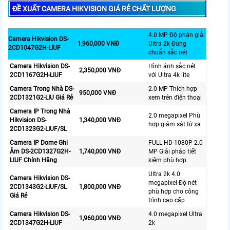
ĐỀ XUẤT CAMERA HIKVISION GIÁ RẺ CHẤT LƯỢNG
4.0 MP Độ phân giải
Camera Hikvision DS-
1,960,000 VNĐ
Ultra 2k Đúng
2CD1047G2H-LIUF
chuẩn sắc nét
Camera Hikvision DS-
Hình ảnh sắc nét
2,350,000 VNĐ
2CD1167G2H-LIUF
với Ultra 4k lite
Camera Trong Nhà DS-
2.0 MP Thích hợp
950,000 VNĐ
2CD1321G2-LIU Giá Rẻ
xem trên điện thoại
Camera IP Trong Nhà
2.0 megapixel Phù
Hikvision DS-
1,340,000 VNĐ
hợp giám sát từ xa
2CD1323G2-LIUF/SL
Camera IP Dome Ghi
FULL HD 1080P 2.0
Âm DS-2CD1327G2H-
1,740,000 VNĐ
MP Giải pháp tiết
LIUF Chính Hãng
kiệm phù hợp
Ultra 2k 4.0
Camera Hikvision DS-
megapixel Độ nét
2CD1343G2-LIUF/SL
1,800,000 VNĐ
phù hợp cho công
Giá Rẻ
trình cao cấp
Camera Hikvision DS-
4.0 megapixel Ultra
1,960,000 VNĐ
2CD1347G2H-LIUF
2k