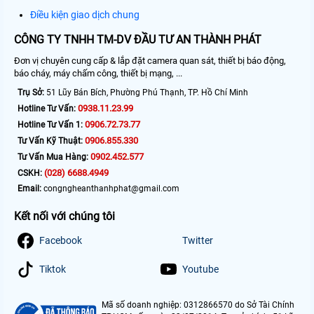
Điều kiện giao dịch chung
CÔNG TY TNHH TM-DV ĐẦU TƯ AN THÀNH PHÁT
Đơn vị chuyên cung cấp & lắp đặt camera quan sát, thiết bị báo động,
báo cháy, máy chấm công, thiết bị mạng, ...
Trụ Sở:
51 Lũy Bán Bích, Phường Phú Thạnh, TP. Hồ Chí Minh
0938.11.23.99
Hotline Tư Vấn:
0906.72.73.77
Hotline Tư Vấn 1:
0906.855.330
Tư Vấn Kỹ Thuật:
0902.452.577
Tư Vấn Mua Hàng:
(028) 6688.4949
CSKH:
Email:
congngheanthanhphat@gmail.com
Kết nối với chúng tôi
Facebook
Twitter
Tiktok
Youtube
Mã số doanh nghiệp: 0312866570 do Sở Tài Chính