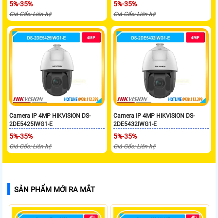
5%-35%
5%-35%
Giá Gốc: Liên hệ
Giá Gốc: Liên hệ
Camera IP 4MP HIKVISION DS-
Camera IP 4MP HIKVISION DS-
2DE5425IWG1-E
2DE5432IWG1-E
5%-35%
5%-35%
Giá Gốc: Liên hệ
Giá Gốc: Liên hệ
SẢN PHẨM MỚI RA MẮT