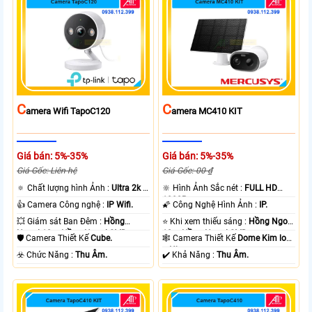
C
C
Amera Wifi TapoC120
Amera MC410 KIT
Giá bán: 5%-35%
Giá bán: 5%-35%
Giá Gốc: Liên hệ
Giá Gốc: 00 ₫
🔅 Chất lượng hình Ảnh :
Ultra 2k +
🔆 Hình Ảnh Sắc nét :
FULL HD
.
1080P .
👍 Camera Công nghệ :
IP Wifi.
🌠 Công Nghệ Hình Ảnh :
IP.
💥 Giám sát Ban Đêm :
Hồng
⭐ Khi xem thiếu sáng :
Hồng Ngoại
Ngoại 10m Hồng Ngoại SMD.
10m Hồng Ngoại SMD.
🛡 Camera Thiết Kế
Cube.
🕸️ Camera Thiết Kế
Dome Kim loại
+ Nhựa.
️☣️ Chức Năng :
Thu Âm.
️✔️ Khả Năng :
Thu Âm.