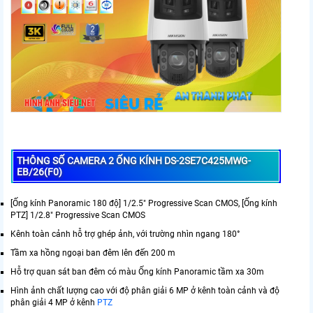
THÔNG SỐ CAMERA 2 ỐNG KÍNH DS-2SE7C425MWG-
EB/26(F0)
[Ống kính Panoramic 180 độ] 1/2.5" Progressive Scan CMOS, [Ống kính
PTZ] 1/2.8" Progressive Scan CMOS
Kênh toàn cảnh hỗ trợ ghép ảnh, với trường nhìn ngang 180°
Tầm xa hồng ngoại ban đêm lên đến 200 m
Hỗ trợ quan sát ban đêm có màu Ống kính Panoramic tầm xa 30m
Hình ảnh chất lượng cao với độ phân giải 6 MP ở kênh toàn cảnh và độ
phân giải 4 MP ở kênh
PTZ