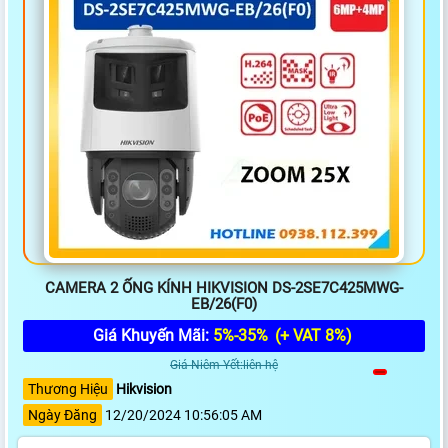
CAMERA 2 ỐNG KÍNH HIKVISION DS-2SE7C425MWG-
EB/26(F0)
Giá Khuyến Mãi:
5%-35%
(+ VAT 8%)
Giá Niêm Yết:liên hệ
Thương Hiệu
Hikvision
Ngày Đăng
12/20/2024 10:56:05 AM