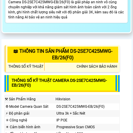
Camera DS-2SE7C425MWG-EB/26(F0) là giải pháp an ninh vô cùng
chuyên nghiệp với khả năng giám sát hình ảnh toàn cảnh với 2 ống
kính, ghi hình chất lượng siêu nét với độ phân giải 3K, kèm sau đó là các
tính năng AI bảo vệ an ninh hiệu quả
📖 THÔNG TIN SẢN PHẨM DS-2SE7C425MWG-
EB/26(F0)
THÔNG SỐ KỸ THUẬT
CHÍNH SÁCH BẢO HÀNH
THÔNG SỐ KỸ THUẬT CAMERA DS-2SE7C425MWG-
EB/26(F0)
⚒ Sản Phẩm Hãng
Hikvision
®️ Model Camera Quan Sát
DS-2SE7C425MWG-EB/26(F0)
️⚡ Độ phân giải
Ultra 3k + Sắc Nét
✳️ Công nghệ
IP POE
✴️ Cảm biến hình ảnh
Progressive Scan CMOS