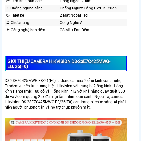
🔦 Tầm nhìn ban đêm
Hồng Ngoại 200m
♢ Chống ngược sáng
Chống Ngược Sáng DWDR 120db
💦 Thiết kế
2 Mắt Ngoài Trời
🔮 Chức năng
Công Nghệ AI
🎆 Công nghệ ban đêm
Có Màu Ban Ðêm
GIỚI THIỆU CAMERA HIKVISION DS-2SE7C425MWG-
EB/26(F0)
DS-2SE7C425MWG-EB/26(F0) là dòng camera 2 ống kính công nghệ
Tandemvu đến từ thương hiệu Hikvision với trang bị 2 ống kính: 1 ống
kính Panoramic 180 độ và 1 ống kính PTZ với khả năng quay quét 360
độ và Zoom quang 25x đem lại tầm nhìn toàn cảnh. Ngoài ra, camera
Hikvision DS-2SE7C425MWG-EB/26(F0) còn trang bị chức năng AI phát
hiện người, phương tiện và hỗ trợ chụp khuôn mặt.