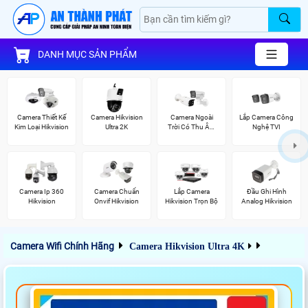
DANH MỤC SẢN PHẨM
Camera Thiết Kế
Camera Hikvision
Camera Ngoài
Lắp Camera Công
Kim Loại Hikvision
Ultra 2K
Trời Có Thu Âm
Nghệ TVI
Hik
Camera Ip 360
Camera Chuẩn
Lắp Camera
Đầu Ghi Hình
Hikvision
Onvif Hikvision
Hikvision Trọn Bộ
Analog Hikvision
Camera Wifi Chính Hãng
Camera Hikvision Ultra 4K