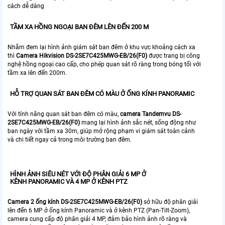
cách dễ dàng
TẦM XA HỒNG NGOẠI BAN ĐÊM LÊN ĐẾN 200 M
Nhằm đem lại hình ảnh giám sát ban đêm ở khu vực khoảng cách xa
thì
Camera Hikvision DS-2SE7C425MWG-EB/26(F0)
được trang bị công
nghệ hồng ngoại cao cấp, cho phép quan sát rõ ràng trong bóng tối với
tầm xa lên đến 200m.
HỖ TRỢ QUAN SÁT BAN ĐÊM CÓ MÀU Ở ỐNG KÍNH PANORAMIC
Với tính năng quan sát ban đêm có màu,
camera Tandemvu DS-
2SE7C425MWG-EB/26(F0)
mang lại hình ảnh sắc nét, sống động như
ban ngày với tầm xa 30m, giúp mở rộng phạm vi giám sát toàn cảnh
và chi tiết ngay cả trong môi trường ban đêm.
HÌNH ẢNH SIÊU NÉT VỚI ĐỘ PHÂN GIẢI 6 MP Ở
KÊNH
PANORAMIC
VÀ 4 MP Ở KÊNH PTZ
Camera 2 ống kính DS-2SE7C425MWG-EB/26(F0)
sở hữu độ phân giải
lên đến 6 MP ở ống kính Panoramic và ở kênh PTZ (Pan-Tilt-Zoom),
camera cung cấp độ phân giải 4 MP, đảm bảo hình ảnh rõ ràng và