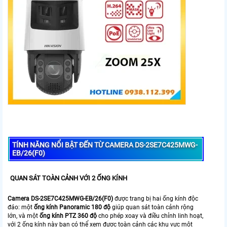
TÍNH NĂNG NỔI BẬT ĐẾN TỪ CAMERA DS-2SE7C425MWG-
EB/26(F0)
QUAN SÁT TOÀN CẢNH VỚI 2 ỐNG KÍNH
Camera DS-2SE7C425MWG-EB/26(F0)
được trang bị hai ống kính độc
đáo: một
ống kính Panoramic 180 độ
giúp quan sát toàn cảnh rộng
lớn, và một
ống kính PTZ 360 độ
cho phép xoay và điều chỉnh linh hoạt,
với 2 ống kính này bạn có thể xem được toàn cảnh các khu vực một