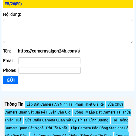
EB/26(F0)
Nội dung:
Tên:
Email:
Phone:
Thông Tin:
Lắp Đặt Camera An Ninh Tại Phan Thiết Giá Rẻ
Sửa Chữa
Camera Quan Sát Giá Rẻ Huyện Cần Giờ
Công Ty Lắp Đặt Camera Tại Thừa
Thiên Huế
Sửa Chữa Camera Quan Sát Uy Tín Tại Bình Dương
Hệ Thống
Camera Quan Sát Ngoài Trời Tốt Nhất
Lắp Camera Báo Động Starlight Có