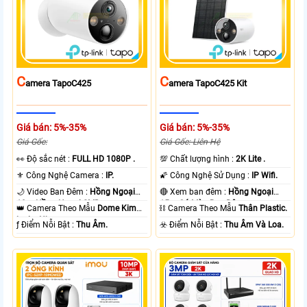
C
C
Amera TapoC425
Amera TapoC425 Kit
Giá bán: 5%-35%
Giá bán: 5%-35%
Giá Gốc:
Giá Gốc: Liên Hệ
️👀 Độ sắc nét :
FULL HD 1080P .
💯 Chất lượng hình :
2K Lite .
⚜️ Công Nghệ Camera :
IP.
🌠 Công Nghệ Sử Dụng :
IP Wifi.
🌙 Video Ban Đêm :
Hồng Ngoại
🔴 Xem ban đêm :
Hồng Ngoại
10m Hồng Ngoại SMD.
15m Có Màu Ban Ðêm.
👑 Camera Theo Mẫu
Dome Kim
⛓ Camera Theo Mẫu
Thân Plastic.
loại + Nhựa.
️ƒ Điểm Nỗi Bật :
Thu Âm.
️☣️ Điểm Nỗi Bật :
Thu Âm Và Loa.