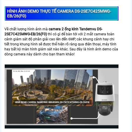
HÌNH ẢNH DEMO THỰC TẾ CAMERA DS-2SE7C425MWG-
EB/26(F0)
Về chất lượng hình ảnh mà
camera 2 ống kính Tandemvu DS-
2SE7C425MWG-EB/26(F0)
thì có gì để bàn tới với 2 mắt camera toàn
cảnh giám sát độ phân giải cao lên đến 6MP, các khung cảnh hay chi
tiết trong khung hình sẽ được thể hiện rõ ràng qua điện thoại, máy tính
hay bất kỳ màn hình giám sát nào khác. Sau đây là hình ảnh demo của
dòng camera này dành cho bạn tham khảo!