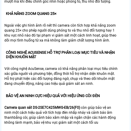
mượt mà khi điều chỉnh góc nhìn hoặc phóng to, thu nhỏ đối tượng.
KHẢ NĂNG ZOOM QUANG 25×
Ngoài việc ghi hình ảnh rõ nét thì camera còn tích hợp khả năng zoom
quang 25× cho phép người dùng phóng to và thu nhỏ đối tượng hay 1
khu vực nhỏ nào đó tại phạm vi giám sát một cách linh hoạt, giúp theo
dõi mọi tình huống từ xa mà không làm giảm chất lượng hình ảnh.
CÔNG NGHỆ ACUSENSE HỖ TRỢ PHÂN LOẠI MỤC TIÊU VÀ NHẬN
DIỆN KHUÔN MẶT
Với công nghệ AcuSense, camera có khả năng phân loại mục tiêu chính
xác giữa người và phương tiện, đồng thời hỗ trợ nhận diện khuôn mặt.
Hỗ trợ phát hiện các đối tượng đáng ngờ, chụp và theo dõi khuôn mặt
đang chuyển động, nâng cao hiệu quả giám sát an ninh.
BẢO VỆ AN NINH CỰC HIỆU QUẢ VỚI HIỆU ỨNG CÒI ĐÈN
Camera quan sát DS-2SE7C425MWG-EB/26(F0)
còn giúp bảo vệ an
ninh một cách hiệu quả với tích hợp đèn nhấp nháy và cảnh báo âm
thanhbằng còi, giúp cảnh báo xâm nhập và ngăn chặn các hành động
không lành mạnh, bảo vệ khu vực giám sát một cách tối ưu