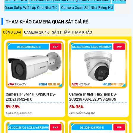
Màu Ban Đêm
Lắp Camera Quan Sát Chống Trộm Cho Gia Đình
Camera
Quan Sátip Wifi Lắp Cho Nhà Trẻ
Camera Quan Sát Nhà Riêng Hd
THAM KHẢO CAMERA QUAN SÁT GIÁ RẺ
CÙNG LOẠI
CAMERA 2K 4K
SẢN PHẨM THAM KHẢO
Camera IP 8MP HIKVISION DS-
Camera IP 8MP Hikvision DS-
2CD2T86G2-4I C
2CD2387G3-LIS2UY/SRBHUN
5%-35%
5%-35%
Giá Gốc: Liên hệ
Giá Gốc: Liên hệ