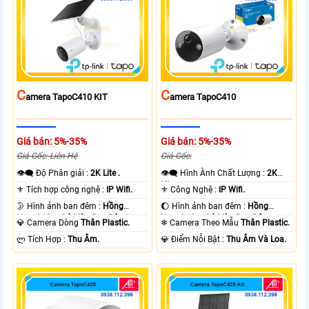
C
C
Amera TapoC410 KIT
Amera TapoC410
Giá bán: 5%-35%
Giá bán: 5%-35%
Giá Gốc: Liên Hệ
Giá Gốc:
👁️‍🗨 Độ Phân giải :
2K Lite .
👁️‍🗨 Hình Ành Chất Lượng :
2K
Lite .
⚜️ Tích hợp công nghệ :
IP Wifi.
⚜️ Công Nghệ :
IP Wifi.
🌛 Hình ảnh ban đêm :
Hồng
🌔 Hình ảnh ban đêm :
Hồng
Ngoại 10m Có Màu Ban Ðêm.
Ngoại 10m Có Màu Ban Ðêm.
💎 Camera Dòng
Thân Plastic.
❄ Camera Theo Mẫu
Thân Plastic.
️ლ Tích Hợp :
Thu Âm.
️💎 Điểm Nỗi Bật :
Thu Âm Và Loa.