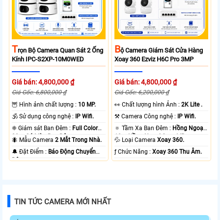
T
B
Rọn Bộ Camera Quan Sát 2 Ống
Ộ Camera Giám Sát Cửa Hàng
Kính IPC-S2XP-10M0WED
Xoay 360 Ezviz H6C Pro 3MP
Giá bán: 4,800,000 ₫
Giá bán: 4,800,000 ₫
Giá Gốc: 6,800,000 ₫
Giá Gốc: 6,200,000 ₫
🦉 Hình ảnh chất lượng :
10 MP.
️👀 Chất lượng hình Ảnh :
2K Lite .
🕉️ Sử dụng công nghệ :
IP Wifi.
⚒ Camera Công nghệ :
IP Wifi.
❈ Giám sát Ban Đêm :
Full Color
🔅 Tầm Xa Ban Đêm :
Hồng Ngoại
20m Có Màu Ban Ðêm.
10m Hồng Ngoại Smart IR.
🐜 Mẫu Camera
2 Mắt Trong Nhà.
💦 Loại Camera
Xoay 360.
️🔔 Đặt Điểm :
Báo Động Chuyển
️ƒ Chức Năng :
Xoay 360 Thu Âm.
Động.
TIN TỨC CAMERA MỚI NHẤT