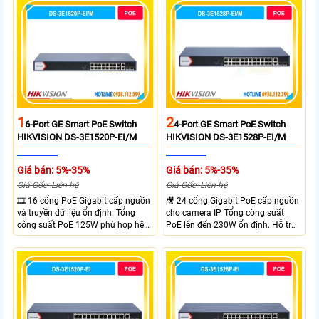
120W cấp nguồn đến 90W mỗi
cổng đáp ứng tốt hệ thống camera
IP và WiFi hiệu suất cao.
1
2
6-Port GE Smart PoE Switch
4-Port GE Smart PoE Switch
HIKVISION DS-3E1520P-EI/M
HIKVISION DS-3E1528P-EI/M
Giá bán: 5%-35%
Giá bán: 5%-35%
Giá Gốc: Liên hệ
Giá Gốc: Liên hệ
🎞 16 cổng PoE Gigabit cấp nguồn
🎥 24 cổng Gigabit PoE cấp nguồn
và truyền dữ liệu ổn định. Tổng
cho camera IP. Tổng công suất
công suất PoE 125W phù hợp hệ
PoE lên đến 230W ổn định. Hỗ trợ
thống camera IP vừa. 2 cổng RJ45
truyền PoE xa đến 300 mét. Băng
Gigabit và 2 cổng quang SFP mở
thông chuyển mạch đạt 68 Gbps
rộng linh hoạt. Hỗ trợ truyền PoE
mạnh mẽ.
xa tối đa lên đến 300 mét.