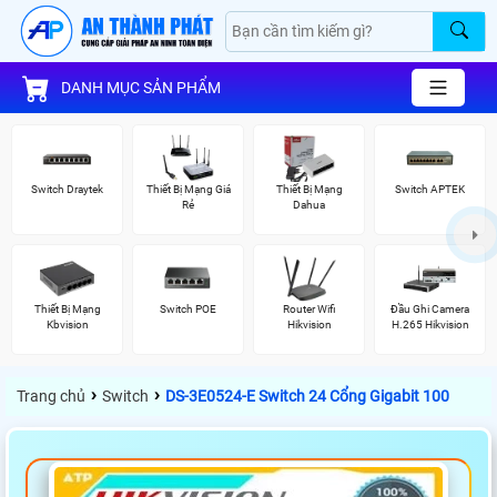
DANH MỤC SẢN PHẨM
Switch Draytek
Thiết Bị Mạng Giá
Thiết Bị Mạng
Switch APTEK
Rẻ
Dahua
Thiết Bị Mạng
Switch POE
Router Wifi
Đầu Ghi Camera
Kbvision
Hikvision
H.265 Hikvision
›
›
Trang chủ
Switch
DS-3E0524-E Switch 24 Cổng Gigabit 100