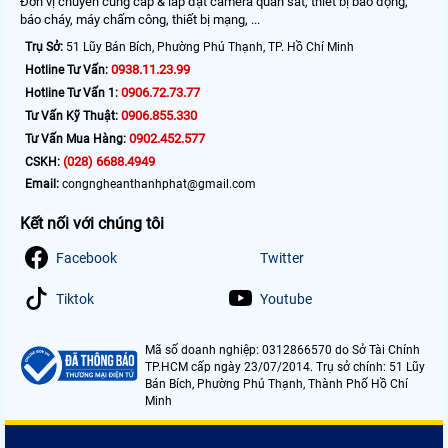
Đơn vị chuyên cung cấp & lắp đặt camera quan sát, thiết bị báo động,
báo cháy, máy chấm công, thiết bị mạng, ...
Trụ Sở:
51 Lũy Bán Bích, Phường Phú Thạnh, TP. Hồ Chí Minh
0938.11.23.99
Hotline Tư Vấn:
0906.72.73.77
Hotline Tư Vấn 1:
0906.855.330
Tư Vấn Kỹ Thuật:
0902.452.577
Tư Vấn Mua Hàng:
(028) 6688.4949
CSKH:
Email:
congngheanthanhphat@gmail.com
Kết nối với chúng tôi
Facebook
Twitter
Tiktok
Youtube
Mã số doanh nghiệp: 0312866570 do Sở Tài Chính
TP.HCM cấp ngày 23/07/2014. Trụ sở chính: 51 Lũy
Bán Bích, Phường Phú Thạnh, Thành Phố Hồ Chí
Minh