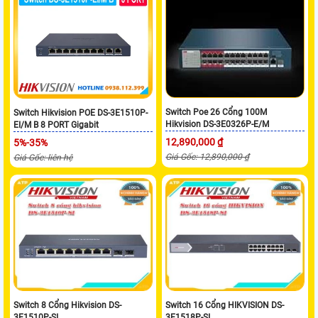
Switch Poe 26 Cổng 100M
Switch Hikvision POE DS-3E1510P-
Hikvision DS-3E0326P-E/M
EI/M B 8 PORT Gigabit
12,890,000 ₫
5%-35%
Giá Gốc: 12,890,000 ₫
Giá Gốc: liên hệ
Switch 8 Cổng Hikvision DS-
Switch 16 Cổng HIKVISION DS-
3E1510P-SI
3E1518P-SI