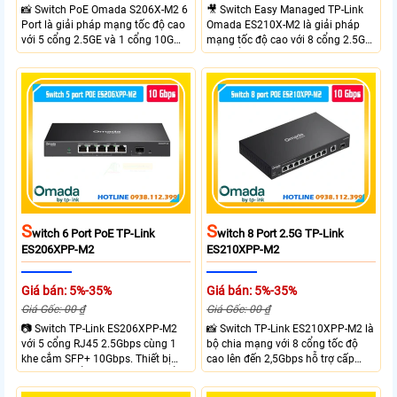
📸 Switch PoE Omada S206X-M2 6
🎥 Switch Easy Managed TP-Link
Port là giải pháp mạng tốc độ cao
Omada ES210X-M2 là giải pháp
với 5 cổng 2.5GE và 1 cổng 10G
mạng tốc độ cao với 8 cổng 2.5GE
SFP+, đáp ứng nhu cầu truyền tải
và 2 cổng 10G SFP+ đáp ứng nhu
dữ liệu lớn sở hữu băng thông
cầu truyền tải dữ liệu lớn sở hữu
chuyển mạch 45Gbps cùng tốc độ
băng thông chuyển mạch 80Gbps
chuyển tiếp 33.48Mpps, mang lại
tốc độ chuyển tiếp 59.52Mpps
hiệu suất ổn định cho doanh
mang lại kết nối ổn định cho
nghiệp văn phòng và hệ thống
doanh nghiệp văn phòng và hệ
mạng hiện đại.
thống mạng hiện đại.
S
S
Witch 6 Port PoE TP-Link
Witch 8 Port 2.5G TP-Link
ES206XPP-M2
ES210XPP-M2
Giá bán: 5%-35%
Giá bán: 5%-35%
Giá Gốc: 00 ₫
Giá Gốc: 00 ₫
📷 Switch TP-Link ES206XPP-M2
📸 Switch TP-Link ES210XPP-M2 là
với 5 cổng RJ45 2.5Gbps cùng 1
bộ chia mạng với 8 cổng tốc độ
khe cắm SFP+ 10Gbps. Thiết bị
cao lên đến 2,5Gbps hỗ trợ cấp
tích hợp 4 cổng PoE++ đạt chuẩn
nguồn và mạng cho đầu ghi hình
802.3af/at/bt tổng công suất
từ xa nhờ công suất POE lên đến