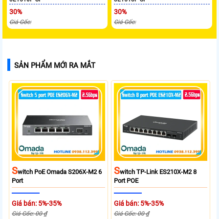
30%
30%
Giá Gốc:
Giá Gốc:
SẢN PHẨM MỚI RA MẮT
S
S
Witch PoE Omada S206X-M2 6
Witch TP-Link ES210X-M2 8
Port
Port POE
Giá bán: 5%-35%
Giá bán: 5%-35%
Giá Gốc: 00 ₫
Giá Gốc: 00 ₫