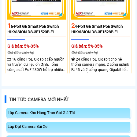
1
2
6-Port GE Smart PoE Switch
4-Port GE Smart PoE Switch
HIKVISION DS-3E1520P-EI
HIKVISION DS-3E1528P-EI
Giá bán: 5%-35%
Giá bán: 5%-35%
Giá Gốc: Liên hệ
Giá Gốc: Liên hệ
🎞 16 cổng PoE Gigabit cấp nguồn
📽 24 cổng PoE Gigabit cho hệ
và truyền dữ liệu ổn định. Tổng
thống camera mạng, 2 cổng uplink
công suất PoE 230W hỗ trợ nhiều
RJ45 và 2 cổng quang Gigabit tốc
thiết bị cùng lúc. Tốc độ chuyển
độ cao, Tổng công suất PoE 370W
mạch 68Gbps đảm bảo hiệu suất
cấp nguồn nhiều thiết bị.
cao ổn định. Hỗ trợ truyền PoE xa
lên đến 300m cho hệ thống
camera.
TIN TỨC CAMERA MỚI NHẤT
Lắp Camera Kho Hàng Trọn Gói Giá Tốt
Lắp Đặt Camera Bãi Xe