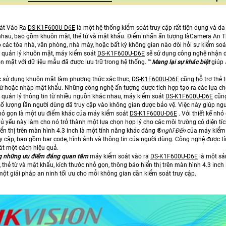
át Vào Ra
DS-K1F600U-D6E
là một hệ thống kiểm soát truy cập rất tiện dụng và đ
hau, bao gồm khuôn mặt, thẻ từ và mật khẩu. Điểm nhấn ấn tượng làCamera An Th
 các tòa nhà, văn phòng, nhà máy, hoặc bất kỳ không gian nào đòi hỏi sự kiểm soát
 quản lý khuôn mặt, máy kiểm soát
DS-K1F600U-D6E
sẽ sử dụng công nghệ nhận d
 mặt với dữ liệu mẫu đã được lưu trữ trong hệ thống. ™️
Mang lại sự khác biệt
giúp
c sử dụng khuôn mặt làm phương thức xác thực,
DS-K1F600U-D6E
cũng hỗ trợ thẻ 
từ hoặc nhập mật khẩu. Những công nghệ ấn tượng được tích hợp tạo ra các lựa chọ
 quản lý thông tin từ nhiều nguồn khác nhau, máy kiểm soát
DS-K1F600U-D6E
cũng
số lượng lần người dùng đã truy cập vào không gian được bảo vệ. Việc này giúp người
hỏ gọn là một ưu điểm khác của máy kiểm soát
DS-K1F600U-D6E
. Với thiết kế nhỏ
ủ yếu này làm cho nó trở thành một lựa chọn hợp lý cho các môi trường có diện tíc
n thị trên màn hình 4.3 inch là một tính năng khác đáng ®️
nghĩ Đến
của máy kiểm s
uy cập, bao gồm bar code, hình ảnh và thông tin của người dùng. Công nghệ được tí
át một cách hiệu quả.
g những ưu điểm đáng quan tâm
máy kiểm soát vào ra
DS-K1F600U-D6E
là một sả
, thẻ từ và mật khẩu, kích thước nhỏ gọn, thông báo hiển thị trên màn hình 4.3 in
 một giải pháp an ninh tối ưu cho mỗi không gian cần kiểm soát truy cập.