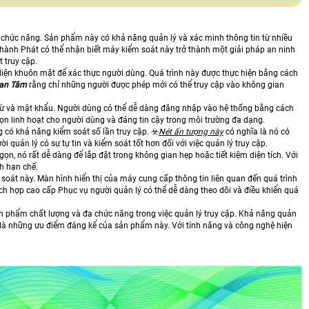
a chức năng. Sản phẩm này có khả năng quản lý và xác minh thông tin từ nhiều
ành Phát có thể nhận biết máy kiểm soát này trở thành một giải pháp an ninh
 truy cập.
iện khuôn mặt để xác thực người dùng. Quá trình này được thực hiện bằng cách
an Tâm
rằng chỉ những người được phép mới có thể truy cập vào không gian
từ và mật khẩu. Người dùng có thể dễ dàng đăng nhập vào hệ thống bằng cách
n linh hoạt cho người dùng và đáng tin cậy trong môi trường đa dạng.
 có khả năng kiểm soát số lần truy cập. ☣️
Nét ấn tượng này
có nghĩa là nó có
 quản lý có sự tự tin và kiểm soát tốt hơn đối với việc quản lý truy cập.
 gọn, nó rất dễ dàng để lắp đặt trong không gian hẹp hoặc tiết kiệm diện tích. Với
h hạn chế.
oát này. Màn hình hiển thị của máy cung cấp thông tin liên quan đến quá trình
ch hợp cao cấp Phục vụ người quản lý có thể dễ dàng theo dõi và điều khiển quá
n phẩm chất lượng và đa chức năng trong việc quản lý truy cập. Khả năng quản
ch là những ưu điểm đáng kể của sản phẩm này. Với tính năng và công nghệ hiện