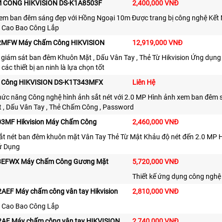
 CÔNG HIKVISION DS-K1A8503F
2,400,000 VNĐ
em ban đêm sáng đẹp với Hồng Ngoại 10m Được trang bị công nghệ Kết N
u Cao Bao Công Lắp
2MFW Máy Chấm Công HIKVISION
12,919,000 VNĐ
giám sát ban đêm Khuôn Mặt , Dấu Vân Tay , Thẻ Từ Hikvision Ứng dụng
các thiết bị an ninh là lựa chọn tốt
 Công HIKVISION DS-K1T343MFX
Liên Hệ
hức năng Công nghệ hình ảnh sắt nét với 2.0 MP Hình ảnh xem ban đêm 
, Dấu Vân Tay , Thẻ Chấm Công , Password
3MF Hikvision Máy Chấm Công
2,460,000 VNĐ
ắt nét ban đêm khuôn mặt Vân Tay Thẻ Từ Mật Khảu độ nét đến 2.0 MP H
ử Dụng
3EFWX Máy Chấm Công Gương Mặt
5,720,000 VNĐ
Thiết kế ứng dụng công nghệ 
AEF Máy chấm công vân tay Hikvision
2,810,000 VNĐ
u Cao Bao Công Lắp
AF Máy chấm công vân tay HIKVISION
2,740,000 VNĐ