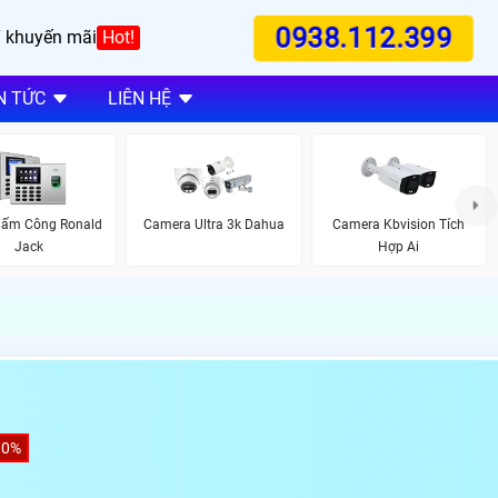
0938.112.399
 khuyến mãi
Hot!
N TỨC
LIÊN HỆ
ấm Công Ronald
Camera Ultra 3k Dahua
Camera Kbvision Tích
Jack
Hợp Ai
30%