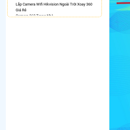
Lắp Camera Wifi Hikvision Ngoài Trời Xoay 360
Giá Rẻ
Camera 360 Trong Nhà
Bán Camera Hikvision Quay Xoay 360 Độ
Camera 360 Imou Báo Động
Camera Wifi Chính Hãng Kbone Xoay 360
Camera Wifi 360 Kbvision Full Color
Lắp Camera Ip 360 Hikvision
Camera 360 Imou Ngoài Trời
LẮP CAMERA THEO NHU CẦU
Lắp Camera Văn Phòng Giá Rẻ
Lắp Camera Nhà Xưởng Giá Rẻ
Lắp Camera Gia Đình Giá Rẻ
Lắp Camera Kho Hàng Giá Rẻ
Lắp Camera Cửa Hàng Giá Rẻ
Lắp Camera Wifi Giá Rẻ Chính Hãng
Lắp Camera Công Trình Giá Rẻ
Camera 360 Giá Rẻ