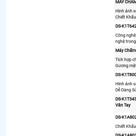
MÁY CHẤM
Hình ảnh x
Chiết Khấ
DS-K1T64
Công nghệ 
nghệ trong 
Máy Chấm
Tích hợp c
Gương mặt 
DS-K1T800
Hình ảnh s
Dễ Dàng S
DS-K1T34
Vân Tay
DS-K1A802
Chiết Khấ
DS-K1A802