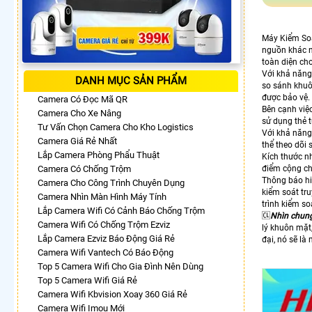
Máy Kiểm So
nguồn khác n
toàn diện cho
Với khả năng
DANH MỤC SẢN PHẨM
so sánh khuôn
được bảo vệ.
Camera Có Đọc Mã QR
Bên cạnh việ
Camera Cho Xe Nâng
sử dụng thẻ 
Tư Vấn Chọn Camera Cho Kho Logistics
Với khả năng
Camera Giá Rẻ Nhất
thể theo dõi 
Lắp Camera Phòng Phẩu Thuật
Kích thước n
Camera Có Chống Trộm
điểm cộng ch
Thông báo hiể
Camera Cho Công Trình Chuyên Dụng
kiểm soát tr
Camera Nhìn Màn Hình Máy Tính
trình kiểm so
Lắp Camera Wifi Có Cảnh Báo Chống Trộm
🆑
Nhìn chun
Camera Wifi Có Chống Trộm Ezviz
lý khuôn mặt
Lắp Camera Ezviz Báo Động Giá Rẻ
đại, nó sẽ là
Camera Wifi Vantech Có Báo Động
Top 5 Camera Wifi Cho Gia Đình Nên Dùng
Top 5 Camera Wifi Giá Rẻ
Camera Wifi Kbvision Xoay 360 Giá Rẻ
Camera Wifi Imou Mới