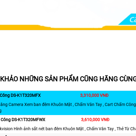
KHẢO NHỮNG SẢN PHẨM CŨNG HÃNG CÙNG 
Công DS-K1T320MFX
3,310,000 VNĐ
Năng Camera Xem ban đêm Khuôn Mặt , Chấm Vân Tay , Cart Chấm Công
g
 Công DS-K1T320MFWX
3,610,000 VNĐ
ikvision Hình ảnh sắt nét ban đêm Khuôn Mặt , Chấm Vân Tay , Thẻ Từ Ch