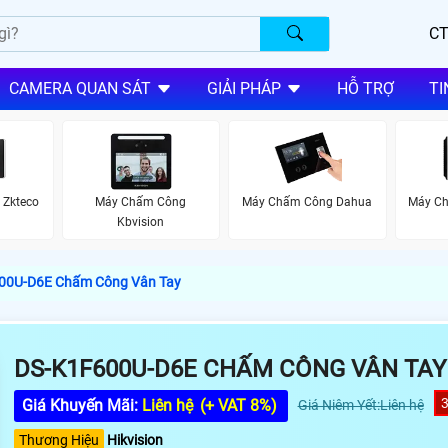
CT
CAMERA QUAN SÁT
GIẢI PHÁP
HỖ TRỢ
TI
 Zkteco
Máy Chấm Công
Máy Chấm Công Dahua
Máy Ch
Kbvision
00U-D6E Chấm Công Vân Tay
DS-K1F600U-D6E CHẤM CÔNG VÂN TAY
Giá Khuyến Mãi:
Liên hệ
(+ VAT 8%)
Giá Niêm Yết:Liên hệ
Thương Hiệu
Hikvision