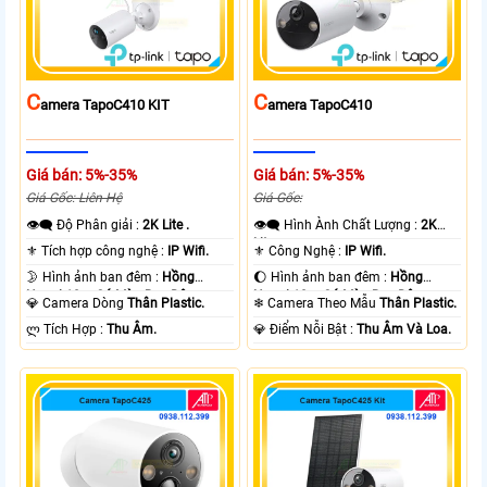
C
C
Amera TapoC410 KIT
Amera TapoC410
Giá bán: 5%-35%
Giá bán: 5%-35%
Giá Gốc: Liên Hệ
Giá Gốc:
👁️‍🗨 Độ Phân giải :
2K Lite .
👁️‍🗨 Hình Ành Chất Lượng :
2K
Lite .
⚜️ Tích hợp công nghệ :
IP Wifi.
⚜️ Công Nghệ :
IP Wifi.
🌛 Hình ảnh ban đêm :
Hồng
🌔 Hình ảnh ban đêm :
Hồng
Ngoại 10m Có Màu Ban Ðêm.
Ngoại 10m Có Màu Ban Ðêm.
💎 Camera Dòng
Thân Plastic.
❄ Camera Theo Mẫu
Thân Plastic.
️ლ Tích Hợp :
Thu Âm.
️💎 Điểm Nỗi Bật :
Thu Âm Và Loa.