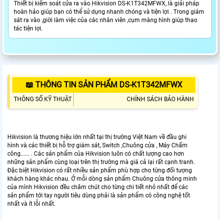
Thiết bị kiểm soát cửa ra vào Hikvision DS-K1T342MFWX, là giải pháp
hoàn hảo giúp bạn có thể sử dụng nhanh chóng và tiện lợi . Trong giám
sát ra vào ,giời làm việc của các nhân viên ,cụm màng hình giúp thao
tác tiện lợi.
📖 THÔNG TIN SẢN PHẨM DS-K1T342MFWX
THÔNG SỐ KỸ THUẬT
CHÍNH SÁCH BẢO HÀNH
Hikvision là thương hiệu lớn nhất tại thị trường Việt Nam về đầu ghi
hình và các thiết bị hỗ trợ giám sát, Switch ,Chuông cửa , Máy Chấm
công...... . Các sản phẩm của Hikvision luôn có chất lượng cao hơn
những sản phẩm cùng loại trên thị trường mà giá cả lại rất cạnh tranh.
Đặc biệt Hikvision có rất nhiều sản phẩm phù hợp cho từng đối tượng
khách hàng khác nhau. Ở mỗi dòng sản phẩm Chuông cửa thông minh
của mình Hikvision đều chăm chút cho từng chi tiết nhỏ nhất để các
sản phẩm tới tay người tiêu dùng phải là sản phẩm có công nghệ tốt
nhất và ít lỗi nhất.