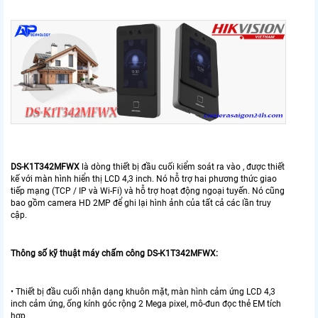
DS-K1T342MFWX
là dòng thiết bị đầu cuối kiểm soát ra vào , được thiết
kế với màn hình hiển thị LCD 4,3 inch. Nó hỗ trợ hai phương thức giao
tiếp mạng (TCP / IP và Wi-Fi) và hỗ trợ hoạt động ngoại tuyến. Nó cũng
bao gồm camera HD 2MP để ghi lại hình ảnh của tất cả các lần truy
cập.
Thông số kỹ thuật máy chấm công DS-K1T342MFWX:
• Thiết bị đầu cuối nhận dạng khuôn mặt, màn hình cảm ứng LCD 4,3
inch cảm ứng, ống kính góc rộng 2 Mega pixel, mô-đun đọc thẻ EM tích
hợp