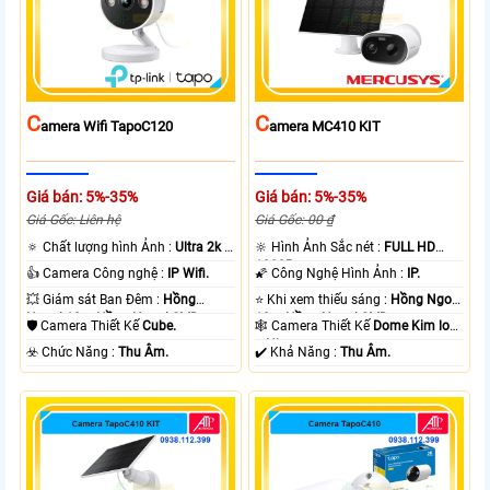
C
C
Amera Wifi TapoC120
Amera MC410 KIT
Giá bán: 5%-35%
Giá bán: 5%-35%
Giá Gốc: Liên hệ
Giá Gốc: 00 ₫
🔅 Chất lượng hình Ảnh :
Ultra 2k +
🔆 Hình Ảnh Sắc nét :
FULL HD
.
1080P .
👍 Camera Công nghệ :
IP Wifi.
🌠 Công Nghệ Hình Ảnh :
IP.
💥 Giám sát Ban Đêm :
Hồng
⭐ Khi xem thiếu sáng :
Hồng Ngoại
Ngoại 10m Hồng Ngoại SMD.
10m Hồng Ngoại SMD.
🛡 Camera Thiết Kế
Cube.
🕸️ Camera Thiết Kế
Dome Kim loại
+ Nhựa.
️☣️ Chức Năng :
Thu Âm.
️✔️ Khả Năng :
Thu Âm.