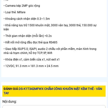
• Camera kép 2MP góc rộng
• Loại thẻ: Mifare
• Khoảng cách nhận diện 0.3~1.5m
• Khả năng lưu trữ 1500 khuôn mặt, 3000 vân tay, 3000 thẻ, 150.000 sự
kiện
• Thời gian nhận diện (mỗi lần) <0.2s
• Kết nối mở rộng đầu đọc thẻ qua RS485
• Giao tiếp ISUP5.0; ISAPI; audio 2 chiều với phần mềm, màn hình trong
nhà và trạm chính, hỗ trợ TCP/IP, Wifi
• Khóa điện x1, cảm biến cửa x1, nút exit x1
• 12VDC, 91.3 mm × 181.3 mm × 24.5 mm
ĐÁNH GIÁ
DS-K1T342MFWX CHẤM CÔNG KHUÔN MẶT KÈM THẺ - VÂN
TAY
Nội dung: