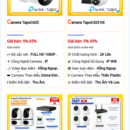
C
C
Amera TapoC425
Amera TapoC425 Kit
Giá bán: 5%-35%
Giá bán: 5%-35%
Giá Gốc:
Giá Gốc: Liên Hệ
️👀 Độ sắc nét :
FULL HD 1080P .
💯 Chất lượng hình :
2K Lite .
⚜️ Công Nghệ Camera :
IP.
🌠 Công Nghệ Sử Dụng :
IP Wifi.
🌙 Video Ban Đêm :
Hồng Ngoại
🔴 Xem ban đêm :
Hồng Ngoại
10m Hồng Ngoại SMD.
15m Có Màu Ban Ðêm.
👑 Camera Theo Mẫu
Dome Kim
⛓ Camera Theo Mẫu
Thân Plastic.
loại + Nhựa.
️ƒ Điểm Nỗi Bật :
Thu Âm.
️☣️ Điểm Nỗi Bật :
Thu Âm Và Loa.