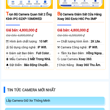
T
B
Rọn Bộ Camera Quan Sát 2 Ống
Ộ Camera Giám Sát Cửa Hàng
Kính IPC-S2XP-10M0WED
Xoay 360 Ezviz H6C Pro 3MP
Giá bán: 4,800,000 ₫
Giá bán: 4,800,000 ₫
Giá Gốc: 6,800,000 ₫
Giá Gốc: 6,200,000 ₫
🦉 Hình ảnh chất lượng :
10 MP.
️👀 Chất lượng hình Ảnh :
2K Lite .
🕉️ Sử dụng công nghệ :
IP Wifi.
⚒ Camera Công nghệ :
IP Wifi.
❈ Giám sát Ban Đêm :
Full Color
🔅 Tầm Xa Ban Đêm :
Hồng Ngoại
20m Có Màu Ban Ðêm.
10m Hồng Ngoại Smart IR.
🐜 Mẫu Camera
2 Mắt Trong Nhà.
💦 Loại Camera
Xoay 360.
️🔔 Đặt Điểm :
Báo Động Chuyển
️ƒ Chức Năng :
Xoay 360 Thu Âm.
Động.
TIN TỨC CAMERA MỚI NHẤT
Lắp Camera Giữ Xe Thông Minh