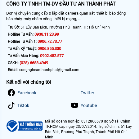
CÔNG TY TNHH TM-DV ĐẦU TƯ AN THÀNH PHÁT
Đơn vị chuyên cung cấp & lắp đặt camera quan sát, thiết bị báo động,
báo cháy, máy chấm công, thiết bị mạng, ...
Trụ Sở:
51 Lũy Bán Bích, Phường Phú Thạnh, TP. Hồ Chí Minh
0938.11.23.99
Hotline Tư Vấn:
0906.72.73.77
Hotline Tư Vấn 1:
0906.855.330
Tư Vấn Kỹ Thuật:
0902.452.577
Tư Vấn Mua Hàng:
(028) 6688.4949
CSKH:
Email:
congngheanthanhphat@gmail.com
Kết nối với chúng tôi
Facebook
Twitter
Tiktok
Youtube
Mã số doanh nghiệp: 0312866570 do Sở Tài Chính
TP.HCM cấp ngày 23/07/2014. Trụ sở chính: 51 Lũy
Bán Bích, Phường Phú Thạnh, Thành Phố Hồ Chí
Minh