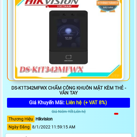
DS-K1T342MFWX CHẤM CÔNG KHUÔN MẶT KÈM THẺ -
VÂN TAY
Giá Khuyến Mãi:
Liên hệ
(+ VAT 8%)
Giá Niêm Yết:Liên hệ
Thương Hiệu
Hikvision
Ngày Đăng
8/1/2022 11:59:15 AM