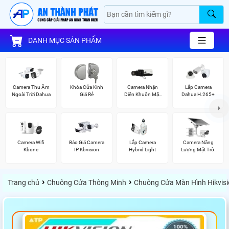
DANH MỤC SẢN PHẨM
Camera Thu Âm
Khóa Cửa Kính
Camera Nhận
Lắp Camera
Ngoài Trời Dahua
Giá Rẻ
Diện Khuôn Mặt
Dahua H.265+
Kbvision
Camera Wifi
Báo Giá Camera
Lắp Camera
Camera Năng
Kbone
IP Kbvision
Hybrid Light
Lượng Mặt Trời
Hikvision
›
›
Trang chủ
Chuông Cửa Thông Minh
Chuông Cửa Màn Hình Hikvis