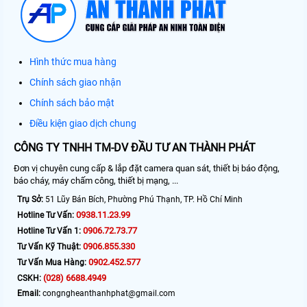
Hình thức mua hàng
Chính sách giao nhận
Chính sách bảo mật
Điều kiện giao dịch chung
CÔNG TY TNHH TM-DV ĐẦU TƯ AN THÀNH PHÁT
Đơn vị chuyên cung cấp & lắp đặt camera quan sát, thiết bị báo động,
báo cháy, máy chấm công, thiết bị mạng, ...
Trụ Sở:
51 Lũy Bán Bích, Phường Phú Thạnh, TP. Hồ Chí Minh
0938.11.23.99
Hotline Tư Vấn:
0906.72.73.77
Hotline Tư Vấn 1:
0906.855.330
Tư Vấn Kỹ Thuật:
0902.452.577
Tư Vấn Mua Hàng:
(028) 6688.4949
CSKH:
Email:
congngheanthanhphat@gmail.com