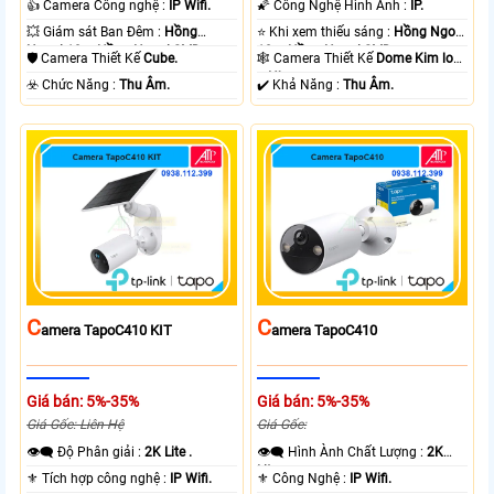
👍 Camera Công nghệ :
IP Wifi.
🌠 Công Nghệ Hình Ảnh :
IP.
💥 Giám sát Ban Đêm :
Hồng
⭐ Khi xem thiếu sáng :
Hồng Ngoại
Ngoại 10m Hồng Ngoại SMD.
10m Hồng Ngoại SMD.
🛡 Camera Thiết Kế
Cube.
🕸️ Camera Thiết Kế
Dome Kim loại
+ Nhựa.
️☣️ Chức Năng :
Thu Âm.
️✔️ Khả Năng :
Thu Âm.
C
C
Amera TapoC410 KIT
Amera TapoC410
Giá bán: 5%-35%
Giá bán: 5%-35%
Giá Gốc: Liên Hệ
Giá Gốc:
👁️‍🗨 Độ Phân giải :
2K Lite .
👁️‍🗨 Hình Ành Chất Lượng :
2K
Lite .
⚜️ Tích hợp công nghệ :
IP Wifi.
⚜️ Công Nghệ :
IP Wifi.