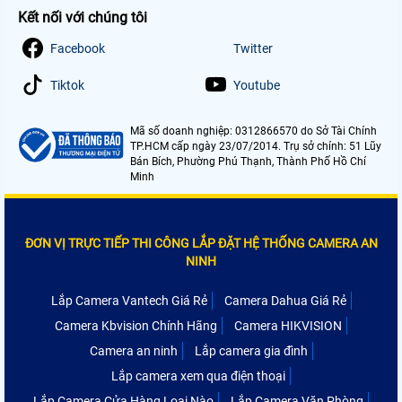
Kết nối với chúng tôi
Facebook
Twitter
Tiktok
Youtube
Mã số doanh nghiệp: 0312866570 do Sở Tài Chính
TP.HCM cấp ngày 23/07/2014. Trụ sở chính: 51 Lũy
Bán Bích, Phường Phú Thạnh, Thành Phố Hồ Chí
Minh
ĐƠN VỊ TRỰC TIẾP THI CÔNG LẮP ĐẶT HỆ THỐNG CAMERA AN
NINH
Lắp Camera Vantech Giá Rẻ
Camera Dahua Giá Rẻ
Camera Kbvision Chính Hãng
Camera HIKVISION
Camera an ninh
Lắp camera gia đình
Lắp camera xem qua điện thoại
Lắp Camera Cửa Hàng Loại Nào
Lắp Camera Văn Phòng