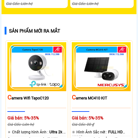
Giá Gốc: Liên hệ
Giá Gốc: Liên hệ
SẢN PHẨM MỚI RA MẮT
C
C
Amera Wifi TapoC120
Amera MC410 KIT
Giá bán: 5%-35%
Giá bán: 5%-35%
Giá Gốc: Liên hệ
Giá Gốc: 00 ₫
🔅 Chất lượng hình Ảnh :
Ultra 2k +
🔆 Hình Ảnh Sắc nét :
FULL HD
.
1080P .