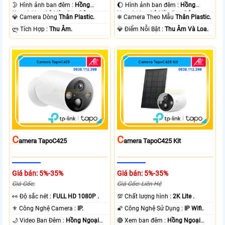
🌛 Hình ảnh ban đêm :
Hồng
🌔 Hình ảnh ban đêm :
Hồng
Ngoại 10m Có Màu Ban Ðêm.
Ngoại 10m Có Màu Ban Ðêm.
💎 Camera Dòng
Thân Plastic.
❄ Camera Theo Mẫu
Thân Plastic.
️ლ Tích Hợp :
Thu Âm.
️💎 Điểm Nỗi Bật :
Thu Âm Và Loa.
C
C
Amera TapoC425
Amera TapoC425 Kit
Giá bán: 5%-35%
Giá bán: 5%-35%
Giá Gốc:
Giá Gốc: Liên Hệ
️👀 Độ sắc nét :
FULL HD 1080P .
💯 Chất lượng hình :
2K Lite .
⚜️ Công Nghệ Camera :
IP.
🌠 Công Nghệ Sử Dụng :
IP Wifi.
🌙 Video Ban Đêm :
Hồng Ngoại
🔴 Xem ban đêm :
Hồng Ngoại