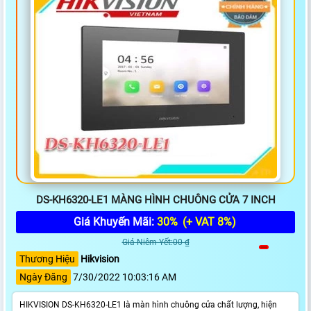
DS-KH6320-LE1 MÀNG HÌNH CHUÔNG CỬA 7 INCH
Giá Khuyến Mãi:
30%
(+ VAT 8%)
Giá Niêm Yết:00 ₫
Thương Hiệu
Hikvision
Ngày Đăng
7/30/2022 10:03:16 AM
HIKVISION DS-KH6320-LE1 là màn hình chuông cửa chất lượng, hiện