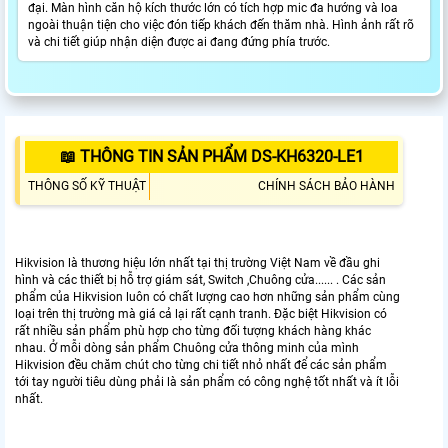
đại. Màn hình căn hộ kích thước lớn có tích hợp mic đa hướng và loa
ngoài thuận tiện cho việc đón tiếp khách đến thăm nhà. Hình ảnh rất rõ
và chi tiết giúp nhận diện được ai đang đứng phía trước.
📖 THÔNG TIN SẢN PHẨM DS-KH6320-LE1
THÔNG SỐ KỸ THUẬT
CHÍNH SÁCH BẢO HÀNH
Hikvision là thương hiệu lớn nhất tại thị trường Việt Nam về đầu ghi
hình và các thiết bị hỗ trợ giám sát, Switch ,Chuông cửa...... . Các sản
phẩm của Hikvision luôn có chất lượng cao hơn những sản phẩm cùng
loại trên thị trường mà giá cả lại rất cạnh tranh. Đặc biệt Hikvision có
rất nhiều sản phẩm phù hợp cho từng đối tượng khách hàng khác
nhau. Ở mỗi dòng sản phẩm Chuông cửa thông minh của mình
Hikvision đều chăm chút cho từng chi tiết nhỏ nhất để các sản phẩm
tới tay người tiêu dùng phải là sản phẩm có công nghệ tốt nhất và ít lỗi
nhất.