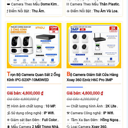
10m Hồng Ngoại SMD.
15m Có Màu Ban Ðêm.
👑 Camera Theo Mẫu
Dome Kim
⛓ Camera Theo Mẫu
Thân Plastic.
loại + Nhựa.
️ƒ Điểm Nỗi Bật :
Thu Âm.
️☣️ Điểm Nỗi Bật :
Thu Âm Và Loa.
T
B
Rọn Bộ Camera Quan Sát 2 Ống
Ộ Camera Giám Sát Cửa Hàng
Kính IPC-S2XP-10M0WED
Xoay 360 Ezviz H6C Pro 3MP
Giá bán: 4,800,000 ₫
Giá bán: 4,800,000 ₫
Giá Gốc: 6,800,000 ₫
Giá Gốc: 6,200,000 ₫
🦉 Hình ảnh chất lượng :
10 MP.
️👀 Chất lượng hình Ảnh :
2K Lite .
🕉️ Sử dụng công nghệ :
IP Wifi.
⚒ Camera Công nghệ :
IP Wifi.
❈ Giám sát Ban Đêm :
Full Color
🔅 Tầm Xa Ban Đêm :
Hồng Ngoại
20m Có Màu Ban Ðêm.
10m Hồng Ngoại Smart IR.
🐜 Mẫu Camera
2 Mắt Trong Nhà.
💦 Loại Camera
Xoay 360.