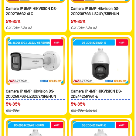
Camera IP 8MP HIKVISION DS-
Camera IP 8MP Hikvision DS-
2CD2T86G2-4I C
2CD2387G3-LIS2UY/SRBHUN
5%-35%
5%-35%
Giá Gốc: Liên hệ
Giá Gốc: Liên hệ
Camera IP 8MP Hikvision DS-
Camera IP 4MP HIKVISION DS-
2CD2687G3-LIZS2UY/SRBHUN
2DE4425IWG1-E
5%-35%
5%-35%
Giá Gốc:
Giá Gốc: Liên hệ