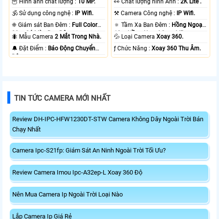
🦉 Hình ảnh chất lượng :
10 MP.
️👀 Chất lượng hình Ảnh :
2K Lite .
🕉️ Sử dụng công nghệ :
IP Wifi.
⚒ Camera Công nghệ :
IP Wifi.
❈ Giám sát Ban Đêm :
Full Color
🔅 Tầm Xa Ban Đêm :
Hồng Ngoại
20m Có Màu Ban Ðêm.
10m Hồng Ngoại Smart IR.
🐜 Mẫu Camera
2 Mắt Trong Nhà.
💦 Loại Camera
Xoay 360.
️🔔 Đặt Điểm :
Báo Động Chuyển
️ƒ Chức Năng :
Xoay 360 Thu Âm.
Động.
TIN TỨC CAMERA MỚI NHẤT
Review DH-IPC-HFW1230DT-STW Camera Không Dây Ngoài Trời Bán
Chạy Nhất
Camera Ipc-S21fp: Giám Sát An Ninh Ngoài Trời Tối Ưu?
Review Camera Imou Ipc-A32ep-L Xoay 360 Độ
Nên Mua Camera Ip Ngoài Trời Loại Nào
Lắp Camera Ip Giá Rẻ