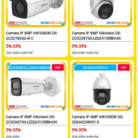
Camera IP 8MP HIKVISION DS-
Camera IP 8MP Hikvision DS-
2CD2T86G2-4I C
2CD2387G3-LIS2UY/SRBHUN
5%-35%
5%-35%
Giá Gốc: Liên hệ
Giá Gốc: Liên hệ
Camera IP 8MP Hikvision DS-
Camera IP 4MP HIKVISION DS-
2CD2687G3-LIZS2UY/SRBHUN
2DE4425IWG1-E
5%-35%
5%-35%
Giá Gốc:
Giá Gốc: Liên hệ