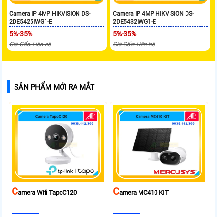
Camera IP 4MP HIKVISION DS-
Camera IP 4MP HIKVISION DS-
2DE5425IWG1-E
2DE5432IWG1-E
5%-35%
5%-35%
Giá Gốc: Liên hệ
Giá Gốc: Liên hệ
SẢN PHẨM MỚI RA MẮT
C
C
Amera Wifi TapoC120
Amera MC410 KIT