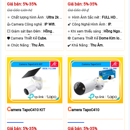
Giá bán: 5%-35%
Giá bán: 5%-35%
Giá Gốc: Liên hệ
Giá Gốc: 00 ₫
🔅 Chất lượng hình Ảnh :
Ultra 2k +
🔆 Hình Ảnh Sắc nét :
FULL HD
.
1080P .
👍 Camera Công nghệ :
IP Wifi.
🌠 Công Nghệ Hình Ảnh :
IP.
💥 Giám sát Ban Đêm :
Hồng
⭐ Khi xem thiếu sáng :
Hồng Ngoại
Ngoại 10m Hồng Ngoại SMD.
10m Hồng Ngoại SMD.
🛡 Camera Thiết Kế
Cube.
🕸️ Camera Thiết Kế
Dome Kim loại
+ Nhựa.
️☣️ Chức Năng :
Thu Âm.
️✔️ Khả Năng :
Thu Âm.
C
C
Amera TapoC410 KIT
Amera TapoC410
Giá bán: 5%-35%
Giá bán: 5%-35%