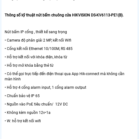
Thông số kỹ thuật nút bấm chuông cửa HIKVISION DS-KV6113-PE1(B).
Nút bấm IP cổng , thiết kế sang trọng
• Camera độ phân giải 2 MP, kết nối Wifi
• Cổng kết nối Ethernet 10/100M, RS 485
• Hỗ trợ kết nối với khóa điện, khóa từ
• Hỗ trợ mở khóa bằng thẻ từ
• Có thể gọi trực tiếp đến điện thoại qua App Hik-connect mà không cần
màn hình
• Hỗ trợ 4 cổng alarm input, 1 cổng alarm output
• Chuẩn bảo vệ IP 65
• Nguồn vào PoE tiêu chuẩn/ 12V DC
• Không kèm nguồn 12v•1a
• W: hỗ trợ kết nối wifi