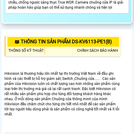
chiều, chống ngược sáng thực True WDR .Camera chuông cửa IP là giải
pháp hoàn hảo giúp bạn có thể sử dụng nhanh chóng và tiện lợi
📖 THÔNG TIN SẢN PHẨM DS-KV6113-PE1(B)
THÔNG SỐ KỸ THUẬT
CHÍNH SÁCH BẢO HÀNH
Hikvision là thương hiệu lớn nhất tại thị trường Việt Nam về đầu ghi
hình và các thiết bị hỗ trợ giám sát, Switch ,Chuông cửa...... . Các sản
phẩm của Hikvision luôn có chất lượng cao hơn những sản phẩm cùng
loại trên thị trường mà giá cả lại rất cạnh tranh. Đặc biệt Hikvision có
rất nhiều sản phẩm phù hợp cho từng đối tượng khách hàng khác
nhau. Ở mỗi dòng sản phẩm Chuông cửa thông minh của mình
Hikvision đều chăm chút cho từng chi tiết nhỏ nhất để các sản phẩm
tới tay người tiêu dùng phải là sản phẩm có công nghệ tốt nhất và ít lỗi
nhất.