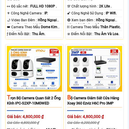
️👀 Độ sắc nét :
FULL HD 1080P .
💯 Chất lượng hình :
2K Lite .
⚜️ Công Nghệ Camera :
IP.
🌠 Công Nghệ Sử Dụng :
IP Wifi.
🌙 Video Ban Đêm :
Hồng Ngoại
🔴 Xem ban đêm :
Hồng Ngoại
10m Hồng Ngoại SMD.
15m Có Màu Ban Ðêm.
👑 Camera Theo Mẫu
Dome Kim
⛓ Camera Theo Mẫu
Thân Plastic.
loại + Nhựa.
️ƒ Điểm Nỗi Bật :
Thu Âm.
️☣️ Điểm Nỗi Bật :
Thu Âm Và Loa.
T
B
Rọn Bộ Camera Quan Sát 2 Ống
Ộ Camera Giám Sát Cửa Hàng
Kính IPC-S2XP-10M0WED
Xoay 360 Ezviz H6C Pro 3MP
Giá bán: 4,800,000 ₫
Giá bán: 4,800,000 ₫
Giá Gốc: 6,800,000 ₫
Giá Gốc: 6,200,000 ₫