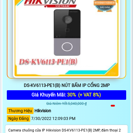
DS-KV6113-PE1(B) NÚT BẤM IP CỔNG 2MP
Giá Khuyến Mãi:
30%
(+ VAT 8%)
Giá Niêm Yết:5,040,000 ₫
Thương Hiệu
Hikvision
Ngày Đăng
7/30/2022 12:09:03 PM
Camera chuông cửa IP Hikvision DS-KV6113-PE1(B) 2MP, đàm thoại 2