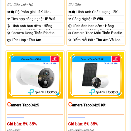
Giá Gốc: Liên Hệ
Giá Gốc:
👁️‍🗨 Độ Phân giải :
2K Lite .
👁️‍🗨 Hình Ành Chất Lượng :
2K
Lite .
⚜️ Tích hợp công nghệ :
IP Wifi.
⚜️ Công Nghệ :
IP Wifi.
🌛 Hình ảnh ban đêm :
Hồng
🌔 Hình ảnh ban đêm :
Hồng
Ngoại 10m Có Màu Ban Ðêm.
Ngoại 10m Có Màu Ban Ðêm.
💎 Camera Dòng
Thân Plastic.
❄ Camera Theo Mẫu
Thân Plastic.
️ლ Tích Hợp :
Thu Âm.
️💎 Điểm Nỗi Bật :
Thu Âm Và Loa.
C
C
Amera TapoC425
Amera TapoC425 Kit
Giá bán: 5%-35%
Giá bán: 5%-35%
Giá Gốc:
Giá Gốc: Liên Hệ