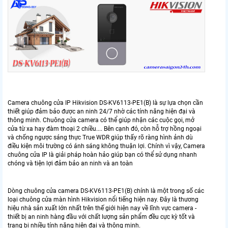
Camera chuông cửa IP Hikvision DS-KV6113-PE1(B) là sự lựa chọn cần
thiết giúp đảm bảo được an ninh 24/7 nhờ các tính năng hiện đại và
thông minh. Chuông cửa camera có thể giúp nhận các cuộc gọi, mở
cửa từ xa hay đàm thoại 2 chiều.... Bên cạnh đó, còn hỗ trợ hồng ngoại
và chống ngược sáng thực True WDR giúp thấy rõ ràng hình ảnh dù
điều kiện môi trường có ánh sáng không thuận lợi. Chính vì vậy, Camera
chuông cửa IP là giải pháp hoàn hảo giúp bạn có thể sử dụng nhanh
chóng và tiện lợi đảm bảo an ninh và an toàn
Dòng chuông cửa camera DS-KV6113-PE1(B) chính là một trong số các
loại chuông cửa màn hình Hikvision nổi tiếng hiện nay. Đây là thương
hiệu nhà sản xuất lớn nhất trên thế giới hiện nay về lĩnh vực camera -
thiết bị an ninh hàng đầu với chất lượng sản phẩm đều cực kỳ tốt và
trang bị nhiều tính năng hiện đại và thông minh.