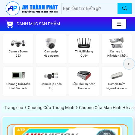
DANH MỤC SẢN PHẨM
Camera Zoom
Camera Ip
Thiết Bị Mạng
Camera Ip
25X
Hdparagon
Cudy
Hikvision Chất
Lượng
Chuông Cửa Màn
Camera Ip Thân
Đầu Thu 16 Kênh
Camera Đếm
Hình Vantech
Trụ
Hikvision
Người Hikvision
›
›
Trang chủ
Chuông Cửa Thông Minh
Chuông Cửa Màn Hình Hikvis