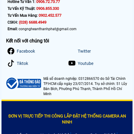
0906.72.73.77
Hotline Tư Vấn 1:
0906.855.330
Tư Vấn Kỹ Thuật:
0902.452.577
Tư Vấn Mua Hàng:
(028) 6688.4949
CSKH:
Email:
congngheanthanhphat@gmail.com
Kết nối với chúng tôi
Facebook
Twitter
Tiktok
Youtube
Mã số doanh nghiệp: 0312866570 do Sở Tài Chính
TP.HCM cấp ngày 23/07/2014. Trụ sở chính: 51 Lũy
Bán Bích, Phường Phú Thạnh, Thành Phố Hồ Chí
Minh
ĐƠN VỊ TRỰC TIẾP THI CÔNG LẮP ĐẶT HỆ THỐNG CAMERA AN
NINH