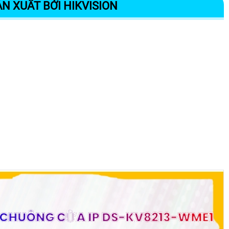
N XUẤT BỞI HIKVISION