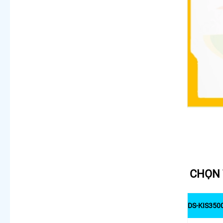
CHỌN 
DS-KIS3500