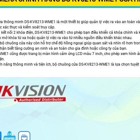
 thông minh DS-KV8213-WME1 là một thiết bị giúp quản lý việc ra vào an toàn và ti
ệc xác thực và kiểm soát truy cập.
g kết nối 2 khóa điện, DS-KV8213-WME1 cho phép bạn điều khiển cả khóa chính và k
 mở khóa từ xa hoặc quản lý việc ra vào từ nhiều nguồn điều khiển khác nhau.
 bộ chuông cửa này còn hỗ trợ chế độ hồng ngoại giúp quan sát và nhìn rõ hơn tro
nhận biết tăng cường an ninh và an toàn cho gia đình hoặc công ty của bạn.
E1 cũng được trang bị màn hình cảm ứng LCD màu 7 inch, cho phép xem hình ảnh
ện.
nh năng thông minh và tiện ích, bộ chuông cửa DS-KV8213-WME1 là lựa chọn tuyệt v