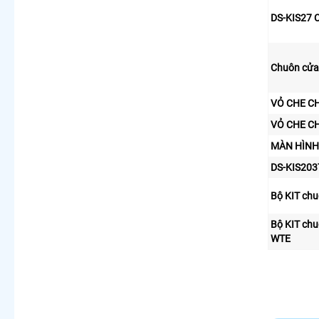
DS-KIS27 
Chuôn cửa
VỎ CHE C
VỎ CHE C
MÀN HÌNH
DS-KIS203
Bộ KIT ch
Bộ KIT ch
WTE