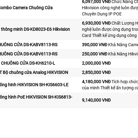
6,097,000 VNĐ
Chức Năng Chí
Combo Camera Chuông Cửa
Hikvision công nghệ luôn đ
Chuyên Dụng IP POE
6,930,000 VNĐ
Chất Lượng Hì
 thông minh DS-KD8023-E6 Hikvision
nghệ luôn được ứng dụng tr
Card Thiết kế ứng dụng công n
HUÔNG CỬA DS-KABV8113-RS
390,000 VNĐ
Khả Năng Cam
HUÔNG CỬA DS-KABV6113-RS
250,000 VNĐ
Khả Năng Hikvis
 CHUÔNG CỬA DS-KH6210-L
2,000,000 VNĐ
T Bộ chuông cửa Analog HIKVISION
2,850,000 VNĐ
4,180,000 VNĐ
Tích hợp chứ
uông hinh HIKVISION SH-KIS6603-LE
của mình Thiết kế ấn tượng
uông hình PoE HIKVISION SH-KIS6813-
9,140,000 VNĐ