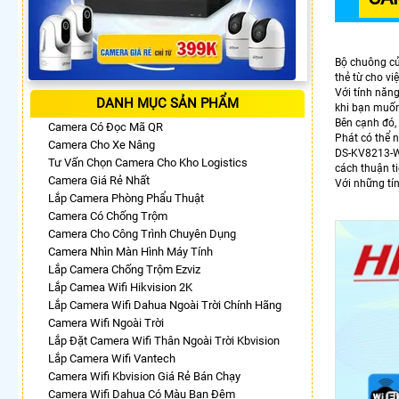
Bộ chuông cửa
thẻ từ cho vi
Với tính năn
DANH MỤC SẢN PHẨM
khi bạn muốn
Bên cạnh đó,
Camera Có Đọc Mã QR
Phát có thể 
Camera Cho Xe Nâng
DS-KV8213-WM
Tư Vấn Chọn Camera Cho Kho Logistics
cách thuận ti
Camera Giá Rẻ Nhất
Với những tí
Lắp Camera Phòng Phẩu Thuật
Camera Có Chống Trộm
Camera Cho Công Trình Chuyên Dụng
Camera Nhìn Màn Hình Máy Tính
Lắp Camera Chống Trộm Ezviz
Lắp Camea Wifi Hikvision 2K
Lắp Camera Wifi Dahua Ngoài Trời Chính Hãng
Camera Wifi Ngoài Trời
Lắp Đặt Camera Wifi Thân Ngoài Trời Kbvision
Lắp Camera Wifi Vantech
Camera Wifi Kbvision Giá Rẻ Bán Chạy
Camera Wifi Dahua Có Màu Ban Đêm