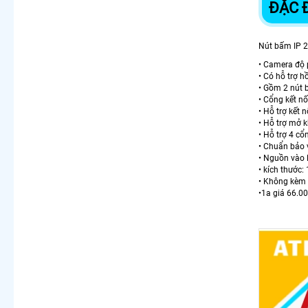
ĐẶC 
Nút bấm IP 2 
• Camera độ 
• Có hỗ trợ 
• Gồm 2 nút 
• Cổng kết n
• Hỗ trợ kết 
• Hỗ trợ mở 
• Hỗ trợ 4 cổ
• Chuẩn bảo 
• Nguồn vào 
• kích thướ
• Không kèm
•1a giá 66.0