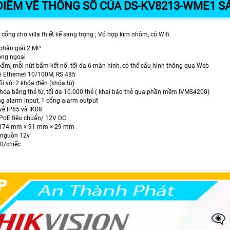
ĐIỂM VỀ THÔNG SỐ CỦA DS-KV8213-WME1 SẢ
cổng cho villa thiết kế sang trọng ; Vỏ hợp kim nhôm, có Wifi
phân giải 2 MP
hồng ngoại
bấm, mỗi nút bấm kết nối tối đa 6 màn hình, có thể cấu hình thông qua Web
ối Ethernet 10/100M, RS 485
nối với 2 khóa điện (khóa từ)
khóa bằng thẻ từ, tối đa 10.000 thẻ ( khai báo thẻ qua phần mềm IVMS4200)
ng alarm input, 1 cổng alarm output
vệ IP65 và IK08
PoE tiêu chuẩn/ 12V DC
c: 174 mm × 91 mm × 29 mm
 nguồn 12v
00/chiếc