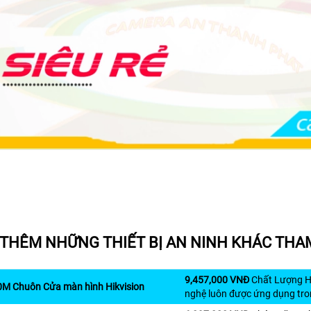
THÊM NHỮNG THIẾT BỊ AN NINH KHÁC THA
9,457,000 VNĐ
Chất Lượng Hì
M Chuôn Cửa màn hình Hikvision
nghệ luôn được ứng dụng tr