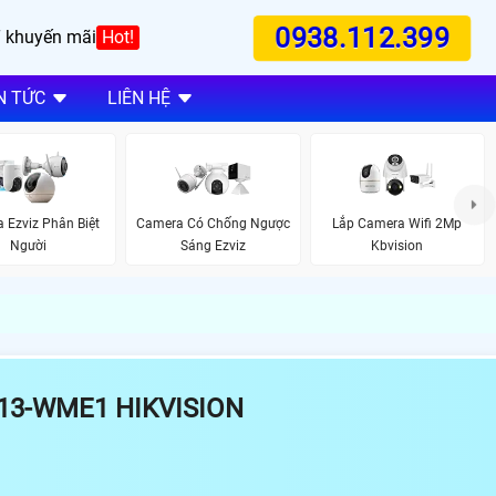
0938.112.399
 khuyến mãi
Hot!
N TỨC
LIÊN HỆ
 Ezviz Phân Biệt
Camera Có Chống Ngược
Lắp Camera Wifi 2Mp
Người
Sáng Ezviz
Kbvision
13-WME1 HIKVISION