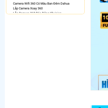
Camera Wifi 360 Có Màu Ban Đêm Dahua
Lắp Camera Xoay 360
Lắp Camera 360 Báo Động Kbvision
Camera Ezviz 360
Lắp Camera Wifi Ngoài Trời Xoay 360 Chính Hãng
Dahua
Camera Ebitcam 360
Lắp Camera Ip Dahua 360
Camera Xoay 360 Hikvision
LẮP CAMERA THEO NHU CẦU
Lắp Camera Văn Phòng Giá Rẻ
Lắp Camera Nhà Xưởng Giá Rẻ
Lắp Camera Gia Đình Giá Rẻ
Lắp Camera Kho Hàng Giá Rẻ
Lắp Camera Cửa Hàng Giá Rẻ
Lắp Camera Wifi Giá Rẻ Chính Hãng
Lắp Camera Công Trình Giá Rẻ
Camera 360 Giá Rẻ