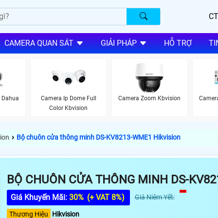
CT
CAMERA QUAN SÁT
GIẢI PHÁP
HỖ TRỢ
TI
i Dahua
Camera Ip Dome Full
Camera Zoom Kbvision
Camera
Color Kbvision
›
ion
Bộ chuôn cửa thông minh DS-KV8213-WME1 Hikvision
BỘ CHUÔN CỬA THÔNG MINH DS-KV82
Giá Khuyến Mãi:
30%
(+ VAT 8%)
Giá Niêm Yết:
Thương Hiệu
Hikvision