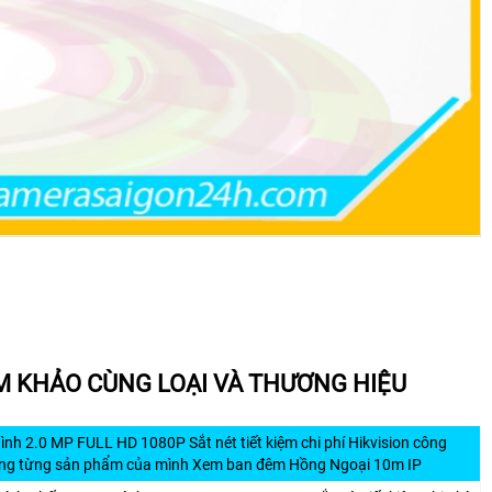
M KHẢO CÙNG LOẠI VÀ THƯƠNG HIỆU
nh 2.0 MP FULL HD 1080P Sắt nét tiết kiệm chi phí Hikvision công
ong từng sản phẩm của mình Xem ban đêm Hồng Ngoại 10m IP