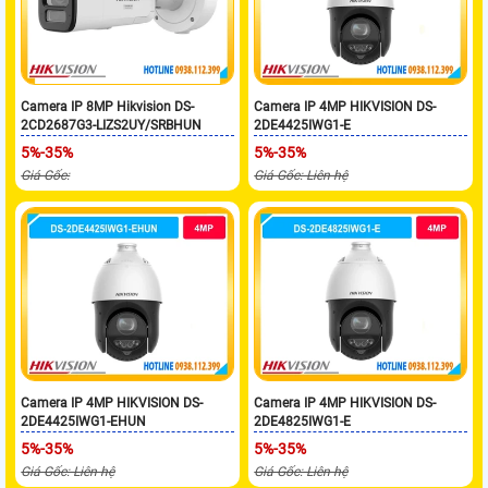
Camera IP 8MP Hikvision DS-
Camera IP 4MP HIKVISION DS-
2CD2687G3-LIZS2UY/SRBHUN
2DE4425IWG1-E
5%-35%
5%-35%
Giá Gốc:
Giá Gốc: Liên hệ
Camera IP 4MP HIKVISION DS-
Camera IP 4MP HIKVISION DS-
2DE4425IWG1-EHUN
2DE4825IWG1-E
5%-35%
5%-35%
Giá Gốc: Liên hệ
Giá Gốc: Liên hệ