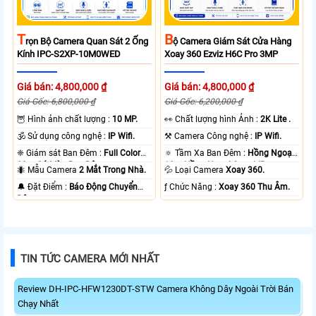
T
B
Rọn Bộ Camera Quan Sát 2 Ống
Ộ Camera Giám Sát Cửa Hàng
Kính IPC-S2XP-10M0WED
Xoay 360 Ezviz H6C Pro 3MP
Giá bán: 4,800,000 ₫
Giá bán: 4,800,000 ₫
Giá Gốc: 6,800,000 ₫
Giá Gốc: 6,200,000 ₫
🦉 Hình ảnh chất lượng :
10 MP.
️👀 Chất lượng hình Ảnh :
2K Lite .
🕉️ Sử dụng công nghệ :
IP Wifi.
⚒ Camera Công nghệ :
IP Wifi.
❈ Giám sát Ban Đêm :
Full Color
🔅 Tầm Xa Ban Đêm :
Hồng Ngoại
20m Có Màu Ban Ðêm.
10m Hồng Ngoại Smart IR.
🐜 Mẫu Camera
2 Mắt Trong Nhà.
💦 Loại Camera
Xoay 360.
️🔔 Đặt Điểm :
Báo Động Chuyển
️ƒ Chức Năng :
Xoay 360 Thu Âm.
Động.
TIN TỨC CAMERA MỚI NHẤT
Review DH-IPC-HFW1230DT-STW Camera Không Dây Ngoài Trời Bán
Chạy Nhất