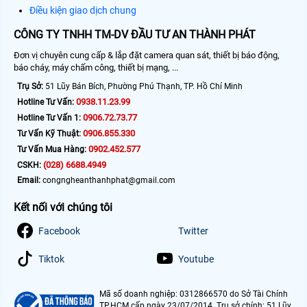
Điều kiện giao dịch chung
CÔNG TY TNHH TM-DV ĐẦU TƯ AN THÀNH PHÁT
Đơn vị chuyên cung cấp & lắp đặt camera quan sát, thiết bị báo động,
báo cháy, máy chấm công, thiết bị mạng, ...
Trụ Sở:
51 Lũy Bán Bích, Phường Phú Thạnh, TP. Hồ Chí Minh
0938.11.23.99
Hotline Tư Vấn:
0906.72.73.77
Hotline Tư Vấn 1:
0906.855.330
Tư Vấn Kỹ Thuật:
0902.452.577
Tư Vấn Mua Hàng:
(028) 6688.4949
CSKH:
Email:
congngheanthanhphat@gmail.com
Kết nối với chúng tôi
Facebook
Twitter
Tiktok
Youtube
Mã số doanh nghiệp: 0312866570 do Sở Tài Chính
TP.HCM cấp ngày 23/07/2014. Trụ sở chính: 51 Lũy