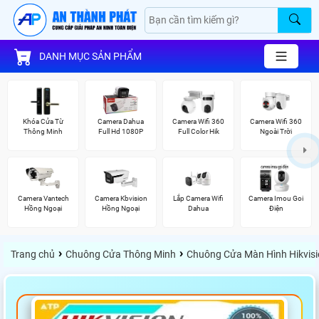
DANH MỤC SẢN PHẨM
Khóa Cửa Từ
Camera Dahua
Camera Wifi 360
Camera Wifi 360
Thông Minh
Full Hd 1080P
Full Color Hik
Ngoài Trời
Camera Vantech
Camera Kbvision
Lắp Camera Wifi
Camera Imou Goi
Hồng Ngoại
Hồng Ngoại
Dahua
Điện
›
›
Trang chủ
Chuông Cửa Thông Minh
Chuông Cửa Màn Hình Hikvis