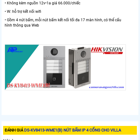
• Không kèm nguồn 12v•1a giá 66.000/chiếc
• W: hỗ trợ kết nối wifi
• Gồm 4 nút bấm, mỗi nút bấm kết nối tối đa 17 màn hình, có thể cấu
hình thông qua Web
ĐÁNH GIÁ
DS-KV8413-WME1(B) NÚT BẤM IP 4 CỔNG CHO VILLA