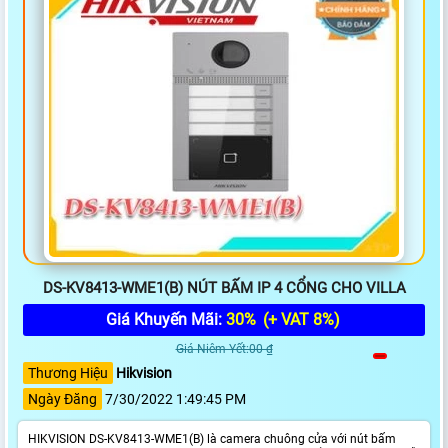
DS-KV8413-WME1(B) NÚT BẤM IP 4 CỔNG CHO VILLA
Giá Khuyến Mãi:
30%
(+ VAT 8%)
Giá Niêm Yết:00 ₫
Thương Hiệu
Hikvision
Ngày Đăng
7/30/2022 1:49:45 PM
HIKVISION DS-KV8413-WME1(B) là camera chuông cửa với nút bấm