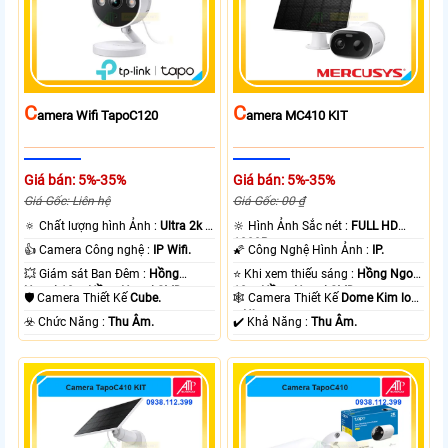
C
C
Amera Wifi TapoC120
Amera MC410 KIT
Giá bán: 5%-35%
Giá bán: 5%-35%
Giá Gốc: Liên hệ
Giá Gốc: 00 ₫
🔅 Chất lượng hình Ảnh :
Ultra 2k +
🔆 Hình Ảnh Sắc nét :
FULL HD
.
1080P .
👍 Camera Công nghệ :
IP Wifi.
🌠 Công Nghệ Hình Ảnh :
IP.
💥 Giám sát Ban Đêm :
Hồng
⭐ Khi xem thiếu sáng :
Hồng Ngoại
Ngoại 10m Hồng Ngoại SMD.
10m Hồng Ngoại SMD.
🛡 Camera Thiết Kế
Cube.
🕸️ Camera Thiết Kế
Dome Kim loại
+ Nhựa.
️☣️ Chức Năng :
Thu Âm.
️✔️ Khả Năng :
Thu Âm.