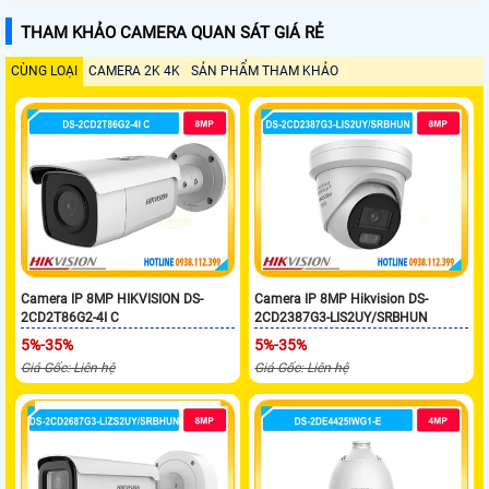
THAM KHẢO CAMERA QUAN SÁT GIÁ RẺ
CÙNG LOẠI
CAMERA 2K 4K
SẢN PHẨM THAM KHẢO
Camera IP 8MP HIKVISION DS-
Camera IP 8MP Hikvision DS-
2CD2T86G2-4I C
2CD2387G3-LIS2UY/SRBHUN
5%-35%
5%-35%
Giá Gốc: Liên hệ
Giá Gốc: Liên hệ