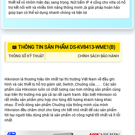
thiết kế vỏ nhôm hiện đại, sang trọng. Nút bấm IP 4 cổng cho villa có hỗ
trợ kết nối wifi và nhiều tính năng thông minh ,là giải pháp hoàn hảo
giúp bạn có thể sử dụng nhanh chóng và tiện lợi
📖 THÔNG TIN SẢN PHẨM DS-KV8413-WME1(B)
THÔNG SỐ KỸ THUẬT
CHÍNH SÁCH BẢO HÀNH
Hikvision là thương hiệu lớn nhất tại thị trường Việt Nam về đầu ghi
hình và các thiết bị hỗ trợ giám sát, Switch ,Chuông cửa...... . Các sản
phẩm của Hikvision luôn có chất lượng cao hơn những sản phẩm cùng
loại trên thị trường mà giá cả lại rất cạnh tranh. Đặc biệt Hikvision có
rất nhiều sản phẩm phù hợp cho từng đối tượng khách hàng khác
nhau. Ở mỗi dòng sản phẩm Chuông cửa thông minh của mình
Hikvision đều chăm chút cho từng chi tiết nhỏ nhất để các sản phẩm
tới tay người tiêu dùng phải là sản phẩm có công nghệ tốt nhất và ít lỗi
nhất.