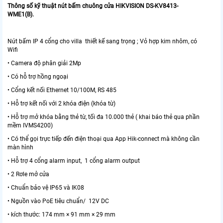
Thông số kỹ thuật nút bấm chuông cửa HIKVISION DS-KV8413-
WME1(B).
Nút bấm IP 4 cổng cho villa thiết kế sang trọng ; Vỏ hợp kim nhôm, có
Wifi
• Camera độ phân giải 2Mp
• Có hỗ trợ hồng ngoại
• Cổng kết nối Ethernet 10/100M, RS 485
• Hỗ trợ kết nối với 2 khóa điện (khóa từ)
• Hỗ trợ mở khóa bằng thẻ từ, tối đa 10.000 thẻ ( khai báo thẻ qua phần
mềm IVMS4200)
• Có thể gọi trực tiếp đến điện thoại qua App Hik-connect mà không cần
màn hình
• Hỗ trợ 4 cổng alarm input, 1 cổng alarm output
• 2 Rơle mở cửa
• Chuẩn bảo vệ IP65 và IK08
• Nguồn vào PoE tiêu chuẩn/ 12V DC
• kích thước: 174 mm × 91 mm × 29 mm