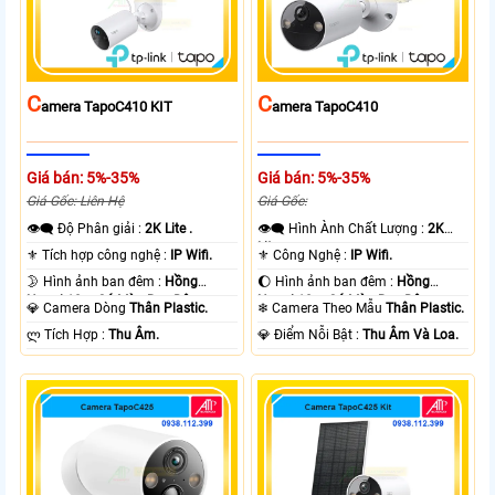
C
C
Amera TapoC410 KIT
Amera TapoC410
Giá bán: 5%-35%
Giá bán: 5%-35%
Giá Gốc: Liên Hệ
Giá Gốc:
👁️‍🗨 Độ Phân giải :
2K Lite .
👁️‍🗨 Hình Ành Chất Lượng :
2K
Lite .
⚜️ Tích hợp công nghệ :
IP Wifi.
⚜️ Công Nghệ :
IP Wifi.
🌛 Hình ảnh ban đêm :
Hồng
🌔 Hình ảnh ban đêm :
Hồng
Ngoại 10m Có Màu Ban Ðêm.
Ngoại 10m Có Màu Ban Ðêm.
💎 Camera Dòng
Thân Plastic.
❄ Camera Theo Mẫu
Thân Plastic.
️ლ Tích Hợp :
Thu Âm.
️💎 Điểm Nỗi Bật :
Thu Âm Và Loa.