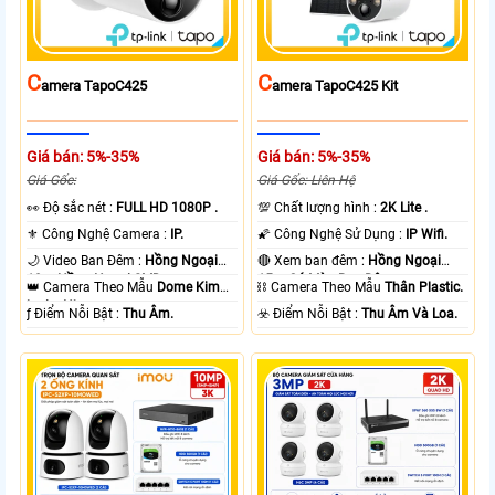
C
C
Amera TapoC425
Amera TapoC425 Kit
Giá bán: 5%-35%
Giá bán: 5%-35%
Giá Gốc:
Giá Gốc: Liên Hệ
️👀 Độ sắc nét :
FULL HD 1080P .
💯 Chất lượng hình :
2K Lite .
⚜️ Công Nghệ Camera :
IP.
🌠 Công Nghệ Sử Dụng :
IP Wifi.
🌙 Video Ban Đêm :
Hồng Ngoại
🔴 Xem ban đêm :
Hồng Ngoại
10m Hồng Ngoại SMD.
15m Có Màu Ban Ðêm.
👑 Camera Theo Mẫu
Dome Kim
⛓ Camera Theo Mẫu
Thân Plastic.
loại + Nhựa.
️ƒ Điểm Nỗi Bật :
Thu Âm.
️☣️ Điểm Nỗi Bật :
Thu Âm Và Loa.