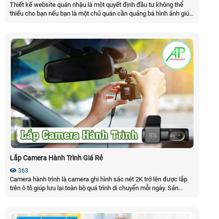
Thiết kế website quán nhậu là một quyết định đầu tư không thể
thiếu cho bạn nếu bạn là một chủ quán cần quảng bá hình ảnh giúp
thu hút nhiều khách hàng trên mạng Internet quan tâm. Để tìm hiểu
rõ hơn về các tính năng, quy trình hay biết được trong gói thiết kế
website cho quán nhậu có những gì thì cùng mình xem qua bài viết
dưới đây nhé!
Lắp Camera Hành Trình Giá Rẻ
363
Camera hành trình là camera ghi hình sác nét 2K trở lên được lắp
trên ô tô giúp lưu lại toàn bộ quá trình di chuyển mỗi ngày. Sản
phẩm hỗ trợ ghi hình rõ nét bảo vệ quyền lợi khi xảy ra va chạm và
cung cấp bằng chứng quan trọng trong các tình huống giao thông
thực tế