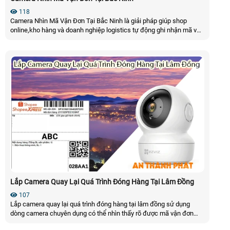
118
Camera Nhìn Mã Vận Đơn Tại Bắc Ninh là giải pháp giúp shop
online,kho hàng và doanh nghiệp logistics tự động ghi nhận mã vận
đơn, lưu trữ video theo từng đơn hàng và truy xuất nhanh khi cần
đối chiếu. Hệ thống hỗ trợ giảm khiếu nại khách hàng,hạn chế giao
sai hàng,chống thất thoát hàng hóa và nâng cao hiệu quả quản lý
đóng gói và xuất kho
Lắp Camera Quay Lại Quá Trình Đóng Hàng Tại Lâm Đồng
107
Lắp camera quay lại quá trình đóng hàng tại lâm đồng sử dụng
dòng camera chuyên dụng có thể nhìn thấy rõ được mã vận đơn
của đơn hàng kèm theo đấy là quá trình đóng gói hàng hóa, tích