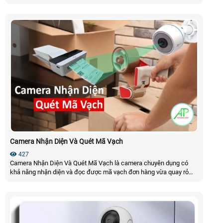
shop, doanh nghiệp kinh doanh online. Với khả năng tự động nhận
diện và quét mã vận đơn chính sát lưu trữ và tải video đóng gói
nhanh trên phần mềm Quản Lý Đơn Hàng của AN THÀNH PHÁT
đảm bảo thao tác đóng gói nhanh và không bị dáng đoạn
Camera Nhận Diện Và Quét Mã Vạch
427
Camera Nhận Diện Và Quét Mã Vạch là camera chuyên dụng có
khả năng nhận diện và đọc được mã vạch đơn hàng vừa quay rỏ
nét mã vận đơn và quá trình đóng gói hàng hóa. Khi camera nhận
diện sẽ tự động quét mã vạch và lưu trữ thông tin mã vận đơn vào
phần mềm quản lý đơn hàng của An Thành Phát để dể dàng tra cứu
và trích xuất video đóng gói hoặc đơn hoàn