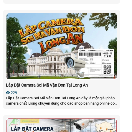
và nhận diện mã vạch đơn hàng tự động. Dữ liệu được đẩy trực tiếp
về phần mềm quản lý của An Thành Phát để lưu trữ. Khi xảy ra
tranh chấp video có thể được truy xuất dễ dàng để kiểm tra đối
soát và bảo vệ quyền lợi cho shop
Lắp Đặt Camera Soi Mã Vận Đơn Tại Long An
229
Lắp Đặt Camera Soi Mã Vận Đơn Tại Long An đây là một giải pháp
camera chất lượng chuyên dụng cho các shop bán hàng online có
thể dễ dàng trích xuất video theo mã vận đơn của đơn hàng từ đấy
có thể dễ dàng kiếu nại đơn hàng giúp cho shop bán hàng online
bảo vệ được quyền lợi của mình