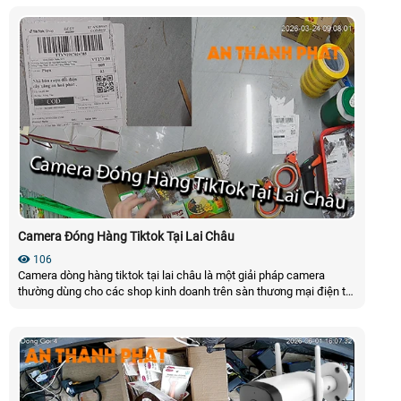
hợp theo phần mềm AI có thể nhận điện được mã vận đơn tự động,
tải được video theo đơn hàng một cách cực kì dễ dàng
Camera Đóng Hàng Tiktok Tại Lai Châu
106
Camera dòng hàng tiktok tại lai châu là một giải pháp camera
thường dùng cho các shop kinh doanh trên sàn thương mại điện tử,
giải pháp kèm theo camera có thể nhìn rõ mã vận đơn của đơn
hàng và quá trình đóng gói hàng hóa, tích hợp phần mềm quản lý
mã vận đơn có thể tải video trực tiếp theo mã vận đơn