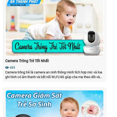
Camera Trông Trẻ Tốt Nhất
485
Camera trông trẻ là camera an ninh thông minh tích hợp mic và loa
ghi hình có âm thanh và kết nối Wi,Fi/4G giúp cha mẹ theo dõi và
tương tác và bảo vệ trẻ từ xa qua điện thoại theo thời gian thực.
Camera giám sát em bé thường có tính năng cảnh báo tiếng khóc,
chuyển động ra khỏi nôi và hồng ngoại ban đêm giám sát trẻ 24/24