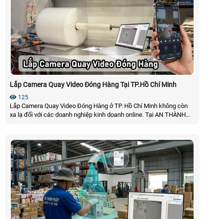
Lắp Camera Quay Video Đóng Hàng Tại TP.Hồ Chí Minh
125
Lắp Camera Quay Video Đóng Hàng ở TP. Hồ Chí Minh không còn
xa lạ đối với các doanh nghiệp kinh doanh online. Tại AN THÀNH
PHÁT camera quay đóng hàng không còn đơn thuần là camera
giám sát thông thường mà nó là dòng camera AI có khả năng nhận
điên và tự động quét mã vận đơn. Cùng đi sau vào với Camera
Quay Video Đóng Hàng ⬇