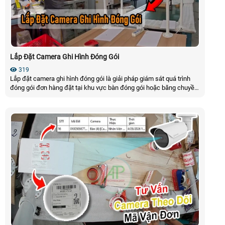
Lắp Đặt Camera Ghi Hình Đóng Gói
319
Lắp đặt camera ghi hình đóng gói là giải pháp giám sát quá trình
đóng gói đơn hàng đặt tại khu vực bàn đóng gói hoặc băng chuyền
để ghi lại toàn bộ quy trình quét mã kiểm hàng và đóng gói sản
phẩm. Giải pháp camera quay đóng gói này giúp cung cấp bằng
chứng xác thực rõ nét mã vận đơn (barcode/QR code) bảo vệ
quyền lợi người bán và kiểm soát quy trình đóng gói