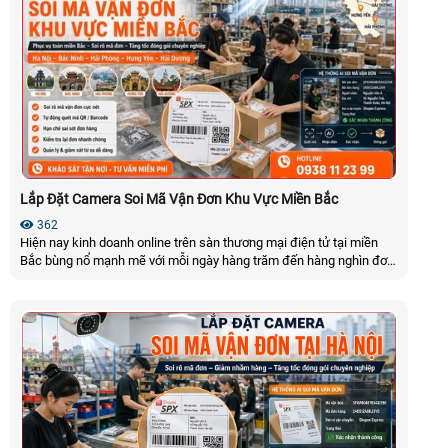
Lắp Đặt Camera Soi Mã Vận Đơn Khu Vực Miền Bắc
362
Hiện nay kinh doanh online trên sàn thương mại điện tử tại miền
Bắc bùng nổ mạnh mẽ với mỗi ngày hàng trăm đến hàng nghìn đơn
hàng được xử lý nhưng chỉ một sai sót nhỏ trong việc dán hoặc
quét mã vận đơn cũng có thể dẫn đến hoàn hàng và thất thoát.
Những đầu tháng nắm 2026 gần đây các chủ shop đau đầu về tình
trạng tráo hàng càn ngày tăng dần đẫn đến mất doanh thu khi
không có bằng chứng đó chính là nỗi đau khi các chủ shop kinh
doanh online đã phản ảnh gần đây