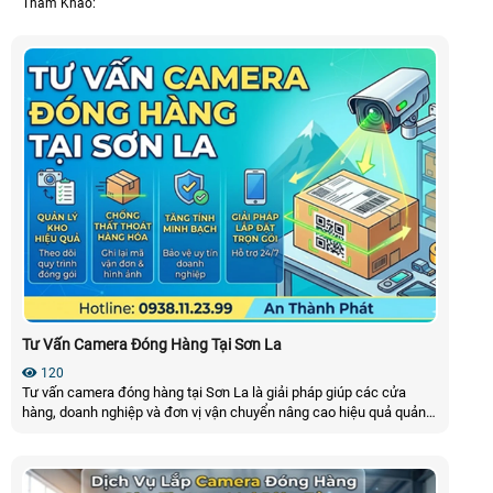
Tham Khảo:
Tư Vấn Camera Đóng Hàng Tại Sơn La
120
Tư vấn camera đóng hàng tại Sơn La là giải pháp giúp các cửa
hàng, doanh nghiệp và đơn vị vận chuyển nâng cao hiệu quả quản
lý đơn hàng. Mọi thao tác đóng gói đều được ghi lại rõ ràng, hỗ trợ
đối soát nhanh chóng, hạn chế tranh chấp và góp phần xây dựng
quy trình làm việc chuyên nghiệp, minh bạch hơn