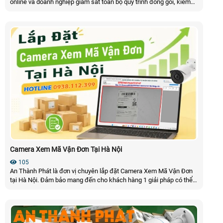
online và doanh nghiệp giám sát toàn bộ quy trình đóng gói, kiểm
hàng và bàn giao vận chuyển. Hệ thống camera ghi hình rõ nét, hỗ
trợ truy xuất nhanh khi xảy ra khiếu nại, giảm thất thoát hàng hóa và
nâng cao tính minh bạch trong hoạt động kinh doanh
Camera Xem Mã Vận Đơn Tại Hà Nội
105
An Thành Phát là đơn vị chuyên lắp đặt Camera Xem Mã Vận Đơn
tại Hà Nội. Đảm bảo mang đến cho khách hàng 1 giải pháp có thể
đọc mã vận đơn tự động, quay toàn cảnh đóng gói và nhìn rõ được
mã vạch đơn hàng bên cạnh đó là sự kết hợp với phần mềm quản lý
dể tra cứu trích xuất video nhanh chỉ trong 5s