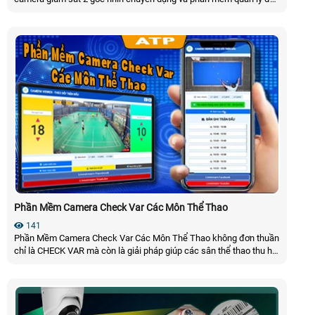
hàng. Nhằm ghi hình quá trình đóng gói bằng camera và quan sát
nhìn rõ mã vận đơn và toàn cảnh quá trình đóng gói, kết hợp với đó
là phần mềm giúp tra cứu và tải video của từng đơn hàng nhanh
chóng
Phần Mềm Camera Check Var Các Môn Thể Thao
141
Phần Mềm Camera Check Var Các Môn Thể Thao không đơn thuần
chỉ là CHECK VAR mà còn là giải pháp giúp các sân thể thao thu hút
khách hàng tạo ra sự khác biệt trong trãi nghiệm thể thao số. Phần
Mềm Camera Check Var Các Môn Thể Thao này rất phù với với các
bộ môn thể thao như bida, tennis, pickleball, cầu lông, Futsal