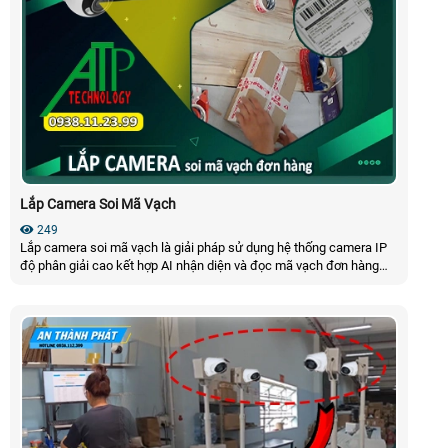
Lắp Camera Soi Mã Vạch
249
Lắp camera soi mã vạch là giải pháp sử dụng hệ thống camera IP
độ phân giải cao kết hợp AI nhận diện và đọc mã vạch đơn hàng
được lắp tại bàn đóng gói để tự động ghi hình quét và lưu trữ mã
vạch/QR code của từng kiện hàng. Giúp tra cứu lại các đơn hàng
khi xảy ra tranh chấp