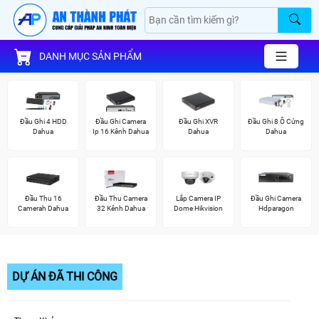
DANH MỤC SẢN PHẨM
Đầu Ghi 4 HDD
Đầu Ghi Camera
Đầu Ghi XVR
Đầu Ghi 8 Ổ Cứng
Dahua
Ip 16 Kênh Dahua
Dahua
Dahua
Đầu Thu 16
Đầu Thu Camera
Lắp Camera IP
Đầu Ghi Camera
Camerah Dahua
32 Kênh Dahua
Dome Hikvision
Hdparagon
DỰ ÁN ĐÃ THI CÔNG