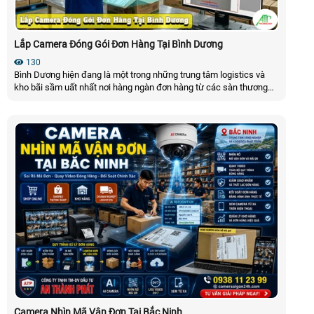
Lắp Camera Đóng Gói Đơn Hàng Tại Bình Dương
130
Bình Dương hiện đang là một trong những trung tâm logistics và
kho bãi sầm uất nhất nơi hàng ngàn đơn hàng từ các sàn thương
mại điện tử như Shopee,TikTok Shop,Lazada được xuất đi mỗi
ngày. Tuy nhiên đi kèm với lượng đơn bùng nổ là rủi ro thường trực
về tình trạng thất thoát,tráo hàng hay những khiếu nại oái oăm từ
khách hàng. Cho nên giải pháp Camera Đóng Gói Đơn Hàng Tại
Bình Dương ra mắt
Camera Nhìn Mã Vận Đơn Tại Bắc Ninh