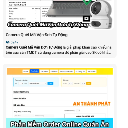
Camera Quét Mã Vận Đơn Tự Động
5247
Camera Quét Mã Vận Đơn Tự Động
là giải pháp khán cáo khiếu nại
trên các sàn TMĐT sử dụng camera độ phân giải cao 3K có khả
năng nhận diện, đọc và soi rõ mã vạch/mã QR trên vận đơn mà
không cần sử dụng máy quét cầm tay giúp giảm thao tác trong quá
trình gói hàng tăng tốc độ làm việc