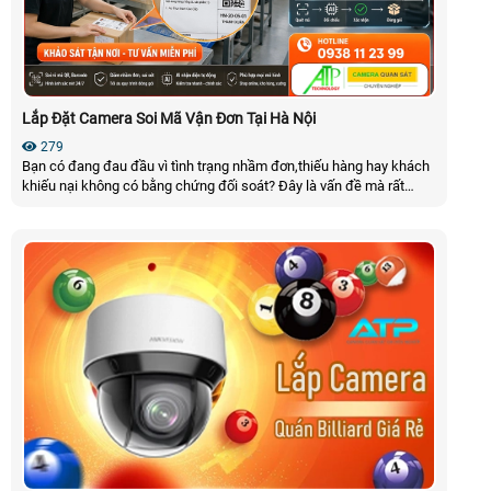
Lắp Đặt Camera Soi Mã Vận Đơn Tại Hà Nội
279
Bạn có đang đau đầu vì tình trạng nhầm đơn,thiếu hàng hay khách
khiếu nại không có bằng chứng đối soát? Đây là vấn đề mà rất
nhiều shop online tại Hà Nội đang gặp phải khi số lượng đơn tăng
nhanh mỗi ngày. Giải pháp lắp đặt camera soi mã vận đơn tại Hà
Nội ra đời để giải quyết triệt để những rủi ro này. Với khả năng ghi
lại toàn bộ quá trình đóng gói và hiển thị rõ mã vận đơn,hệ thống
giúp bạn kiểm soát từng đơn hàng một cách chính xác