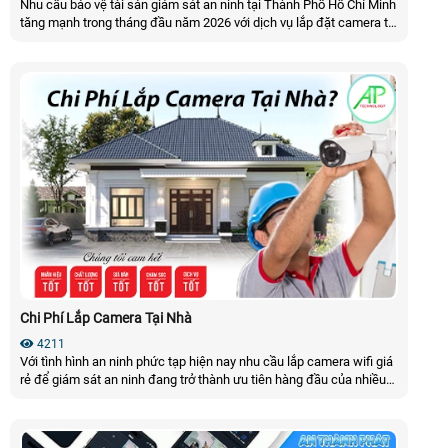
Nhu cầu bảo vệ tài sản giám sát an ninh tại Thành Phố Hồ Chí Minh
tăng mạnh trong tháng đầu năm 2026 với dịch vụ lắp đặt camera tại
TP. HCM của AN THÀNH PHÁT đáp ứng đủ 3 tiêu chí uy tín, chất
lượng, giá rẻ sẽ đem lại cho bạn 1 hệ thống camera phù hợp, thi
công nhanh, xem từ xa ổn định, bảo hành rõ ràng, sử dụng lâu dài
Chi Phí Lắp Camera Tại Nhà
4211
Với tình hình an ninh phức tạp hiện nay nhu cầu lắp camera wifi giá
rẻ để giám sát an ninh đang trở thành ưu tiên hàng đầu của nhiều
gia đình và cửa hàng. Việc trang bị hệ thống camera thông minh
không chỉ giúp bạn an tâm theo dõi mọi diễn biến trực tiếp từ xa
qua điện thoại mà còn là giải pháp tiết kiệm chi phí hiệu quả