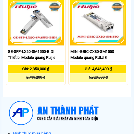
GE-SFP-LX20-SM1550-BIDI
MINI-GBIC-ZX80-SM1550
Thiết bị Module quang Ruijie
Module quang RUIJIE
Giá: 2,350,000 ₫
Giá: 4,646,400 ₫
2,719,200 ₫
5,320,000 ₫
Hình thức mua hàng