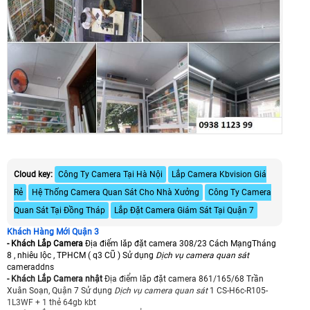
Cloud key:
Công Ty Camera Tại Hà Nội
Lắp Camera Kbvision Giá
Rẻ
Hệ Thống Camera Quan Sát Cho Nhà Xưởng
Công Ty Camera
Quan Sát Tại Đồng Tháp
Lắp Đặt Camera Giám Sát Tại Quận 7
Khách Hàng Mới Quận 3
- Khách Lắp Camera
Địa điểm lăp đặt camera 308/23 Cách MạngTháng
8 , nhiêu lộc , TPHCM ( q3 CŨ ) Sử dụng
Dịch vụ camera quan sát
cameraddns
- Khách Lắp Camera nhật
Địa điểm lăp đặt camera 861/165/68 Trần
Xuân Soạn, Quận 7 Sử dụng
Dịch vụ camera quan sát
1 CS-H6c-R105-
1L3WF + 1 thẻ 64gb kbt