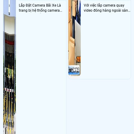
đậu,phường 5 quân bình thạnh Sử dụng
Dịch vụ camera quan sát
02 IPC-
Lắp Đặt Camera Bãi Xe Là
Với việc lắp camera quay
A32EP-L , 02 thẻ 32gb MY'
trang bị hệ thống camera
video đóng hàng ngoài sàn
- Khách Lắp Camera Công Ty TNHH Thương Mại - Điện Diệu Thành
Địa
nhận diện biển số tại khu
thì đây là một giải pháp
điểm lăp đặt camera 45 Triệu Quang Phục, Chợ Lớn, Hồ Chí Minh Sử
vực cổng của các bãi giữ xe
camera cực kì cần thiết cho
dụng
Dịch vụ camera quan sát
1 KX-A8124N2-VN + 1 ổ cứng 1T VP, 1
kết hợp với phần mềm quản
các shop kinh doanh online
DH-H3D-3F, 1 TP-SF1005D 100mp, phần mềm online tự động 1 bàn 1tr/1
lý để ghi nhận lượt xe ra vào
đều nên sử dụng để có thể
năm
chụp hình thông tin xe và
bảo vệ quyền lợi shop tránh
- Khách Lắp Camera Chung cư pegasuite
Địa điểm lăp đặt camera 1002
biển số lưu trực tiếp về máy
được các tình trạng bị đánh
Tạ Quang Bửu, Bình Đông, Hồ Chí Minh Sử dụng
Dịch vụ camera quan sát
tinh trạm để nhân viên tiện
mất cắp hàng hóa
1 cam dahua DH-H5AE,1 thẻ nhớ 32Gb MY'
đối soát, tính tiền xe xe ra
khỏi bãi