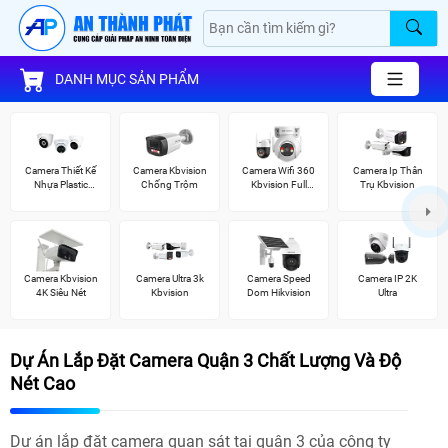
DANH MỤC SẢN PHẨM
Camera Thiết Kế
Camera Kbvision
Camera Wifi 360
Camera Ip Thân
Nhựa Plastic
Chống Trộm
Kbvision Full
Trụ Kbvision
Kbvision
Color
Camera Kbvision
Camera Ultra 3k
Camera Speed
Camera IP 2K
4K Siêu Nét
Kbvision
Dom Hikvision
Ultra
Dự Án Lắp Đặt Camera Quận 3 Chất Lượng Và Độ
Nét Cao
Dự án lắp đặt camera quan sát tại quận 3 của công ty