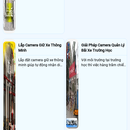
Lắp Camera Giữ Xe Thông
Giải Pháp Camera Quản Lý
Minh
Bãi Xe Trường Học
Lắp đặt camera giữ xe thông
Với môi trường tại trường
minh giúp tự động nhận diện
học thì việc hàng trăm chiếc
biển số nâng cao tính bảo
xe vào trường cùng lúc vậy
mật tài sản giảm thiểu tình
nên việc quản lý và đảm báo
trạng ùn tắc tại cửa ra vào
số lượng xe vào một lần là
và cắt giảm chi phí thuê
điều cực kì khó để quản lý,
nhân viên giữ xe
vậy nên việc áp dụng giải
pháp camera quản lý bãi xe
trường học sẽ cực kì đáng
đầu tư giúp nhanh chóng
giải quyết vấn đề này