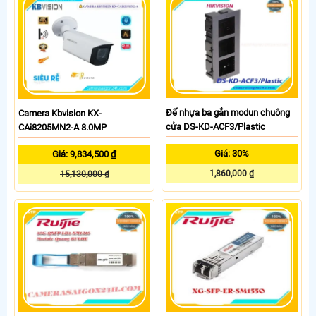
Đế nhựa ba gắn modun chuông
Camera Kbvision KX-
cửa DS-KD-ACF3/Plastic
CAi8205MN2-A 8.0MP
Giá: 30%
Giá: 9,834,500 ₫
1,860,000 ₫
15,130,000 ₫