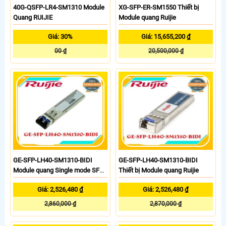
40G-QSFP-LR4-SM1310 Module
XG-SFP-ER-SM1550 Thiết bị
Quang RUIJIE
Module quang Ruijie
Giá: 30%
Giá: 15,655,200 ₫
00 ₫
20,500,000 ₫
GE-SFP-LH40-SM1310-BIDI
GE-SFP-LH40-SM1310-BIDI
Module quang Single mode SFP
Thiết bị Module quang Ruijie
RUIJIE
Giá: 2,526,480 ₫
Giá: 2,526,480 ₫
2,860,000 ₫
2,870,000 ₫