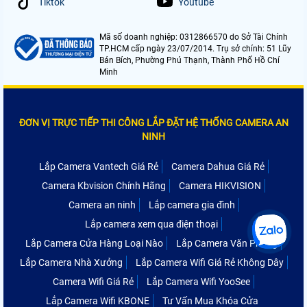
Tiktok
Youtube
Mã số doanh nghiệp: 0312866570 do Sở Tài Chính
TP.HCM cấp ngày 23/07/2014. Trụ sở chính: 51 Lũy
Bán Bích, Phường Phú Thạnh, Thành Phố Hồ Chí
Minh
ĐƠN VỊ TRỰC TIẾP THI CÔNG LẮP ĐẶT HỆ THỐNG CAMERA AN
NINH
Lắp Camera Vantech Giá Rẻ
Camera Dahua Giá Rẻ
Camera Kbvision Chính Hãng
Camera HIKVISION
Camera an ninh
Lắp camera gia đình
Lắp camera xem qua điện thoại
Lắp Camera Cửa Hàng Loại Nào
Lắp Camera Văn Phòng
Lắp Camera Nhà Xưởng
Lắp Camera Wifi Giá Rẻ Không Dây
Camera Wifi Giá Rẻ
Lắp Camera Wifi YooSee
Lắp Camera Wifi KBONE
Tư Vấn Mua Khóa Cửa