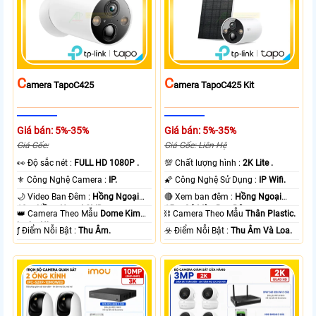
C
C
Amera TapoC425
Amera TapoC425 Kit
Giá bán: 5%-35%
Giá bán: 5%-35%
Giá Gốc:
Giá Gốc: Liên Hệ
️👀 Độ sắc nét :
FULL HD 1080P .
💯 Chất lượng hình :
2K Lite .
⚜️ Công Nghệ Camera :
IP.
🌠 Công Nghệ Sử Dụng :
IP Wifi.
🌙 Video Ban Đêm :
Hồng Ngoại
🔴 Xem ban đêm :
Hồng Ngoại
10m Hồng Ngoại SMD.
15m Có Màu Ban Ðêm.
👑 Camera Theo Mẫu
Dome Kim
⛓ Camera Theo Mẫu
Thân Plastic.
loại + Nhựa.
️ƒ Điểm Nỗi Bật :
Thu Âm.
️☣️ Điểm Nỗi Bật :
Thu Âm Và Loa.