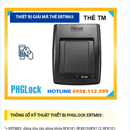
THÔNG SỐ KỸ THUẬT THIẾT BỊ PHGLOCK ERTM03 :
"+ ERTM03: dùng cho các dòng khóa RF8181, RF8010,RF8112, RF8101,