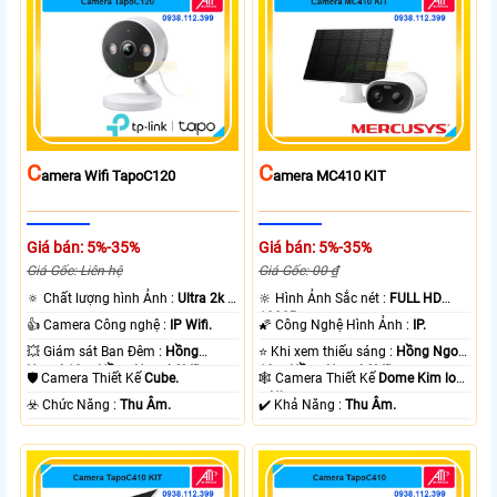
C
C
Amera Wifi TapoC120
Amera MC410 KIT
Giá bán: 5%-35%
Giá bán: 5%-35%
Giá Gốc: Liên hệ
Giá Gốc: 00 ₫
🔅 Chất lượng hình Ảnh :
Ultra 2k +
🔆 Hình Ảnh Sắc nét :
FULL HD
.
1080P .
👍 Camera Công nghệ :
IP Wifi.
🌠 Công Nghệ Hình Ảnh :
IP.
💥 Giám sát Ban Đêm :
Hồng
⭐ Khi xem thiếu sáng :
Hồng Ngoại
Ngoại 10m Hồng Ngoại SMD.
10m Hồng Ngoại SMD.
🛡 Camera Thiết Kế
Cube.
🕸️ Camera Thiết Kế
Dome Kim loại
+ Nhựa.
️☣️ Chức Năng :
Thu Âm.
️✔️ Khả Năng :
Thu Âm.