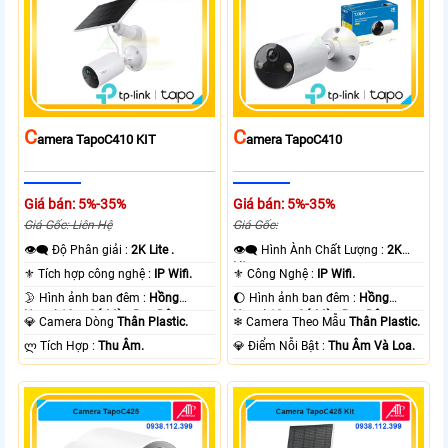
C
C
Amera TapoC410 KIT
Amera TapoC410
Giá bán: 5%-35%
Giá bán: 5%-35%
Giá Gốc: Liên Hệ
Giá Gốc:
👁️‍🗨 Độ Phân giải :
2K Lite .
👁️‍🗨 Hình Ành Chất Lượng :
2K
Lite .
⚜️ Tích hợp công nghệ :
IP Wifi.
⚜️ Công Nghệ :
IP Wifi.
🌛 Hình ảnh ban đêm :
Hồng
🌔 Hình ảnh ban đêm :
Hồng
Ngoại 10m Có Màu Ban Ðêm.
Ngoại 10m Có Màu Ban Ðêm.
💎 Camera Dòng
Thân Plastic.
❄ Camera Theo Mẫu
Thân Plastic.
️ლ Tích Hợp :
Thu Âm.
️💎 Điểm Nỗi Bật :
Thu Âm Và Loa.