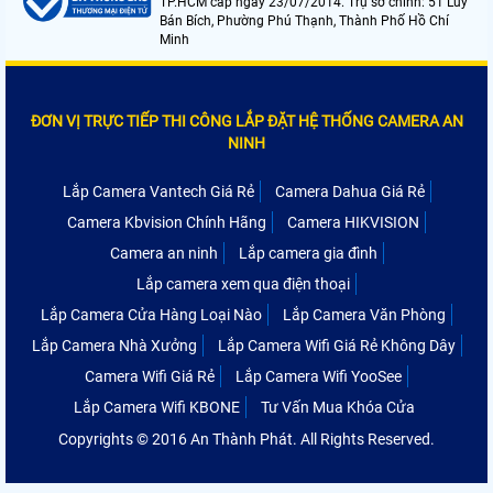
TP.HCM cấp ngày 23/07/2014. Trụ sở chính: 51 Lũy
Bán Bích, Phường Phú Thạnh, Thành Phố Hồ Chí
Minh
ĐƠN VỊ TRỰC TIẾP THI CÔNG LẮP ĐẶT HỆ THỐNG CAMERA AN
NINH
Lắp Camera Vantech Giá Rẻ
Camera Dahua Giá Rẻ
Camera Kbvision Chính Hãng
Camera HIKVISION
Camera an ninh
Lắp camera gia đình
Lắp camera xem qua điện thoại
Lắp Camera Cửa Hàng Loại Nào
Lắp Camera Văn Phòng
Lắp Camera Nhà Xưởng
Lắp Camera Wifi Giá Rẻ Không Dây
Camera Wifi Giá Rẻ
Lắp Camera Wifi YooSee
Lắp Camera Wifi KBONE
Tư Vấn Mua Khóa Cửa
Copyrights © 2016 An Thành Phát. All Rights Reserved.