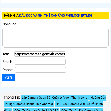
ĐÁNH GIÁ
ĐÂU ĐỌC VÀ GHI THẺ CẢM ỨNG PHGLOCK ERTM03
Nội dung:
Tên:
Email:
Phone:
Thông Tin:
Lắp Camera Quan Sát Quản Lý Vườn Thanh Long
Hướng Dẫn
Cài Đặt Camera Dahua Trên Android
Dh-H2ae Camera Wifi Giá Rẻ Chính
Hãng
Công Ty Camera Quân 11 Giá Rẻ
Công Ty Lắp Đặt Camera Quan