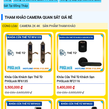
Sát Tại Đồng Tháp
THAM KHẢO CAMERA QUAN SÁT GIÁ RẺ
CÙNG LOẠI
CAMERA 2K 4K
SẢN PHẨM THAM KHẢO
Khóa Cửa Khách Sạn Thẻ Từ
Khóa Cửa Thẻ Từ Khách Sạn
PHGLock RF6135
PHGLock RF2116
3,500,000 ₫
3,400,000 ₫
Giá Gốc: 3,600,000 ₫
Giá Gốc: 3,500,000 ₫