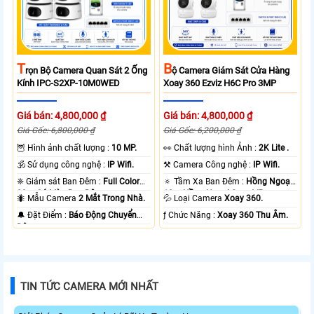
T
B
Rọn Bộ Camera Quan Sát 2 Ống
Ộ Camera Giám Sát Cửa Hàng
Kính IPC-S2XP-10M0WED
Xoay 360 Ezviz H6C Pro 3MP
Giá bán: 4,800,000 ₫
Giá bán: 4,800,000 ₫
Giá Gốc: 6,800,000 ₫
Giá Gốc: 6,200,000 ₫
🦉 Hình ảnh chất lượng :
10 MP.
️👀 Chất lượng hình Ảnh :
2K Lite .
🕉️ Sử dụng công nghệ :
IP Wifi.
⚒ Camera Công nghệ :
IP Wifi.
❈ Giám sát Ban Đêm :
Full Color
🔅 Tầm Xa Ban Đêm :
Hồng Ngoại
20m Có Màu Ban Ðêm.
10m Hồng Ngoại Smart IR.
🐜 Mẫu Camera
2 Mắt Trong Nhà.
💦 Loại Camera
Xoay 360.
️🔔 Đặt Điểm :
Báo Động Chuyển
️ƒ Chức Năng :
Xoay 360 Thu Âm.
Động.
TIN TỨC CAMERA MỚI NHẤT