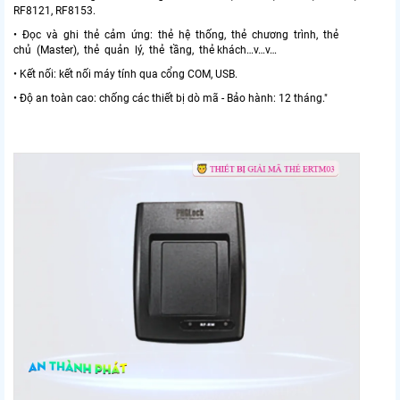
RF8121, RF8153.
• Đọc và ghi thẻ cảm ứng: thẻ hệ thống, thẻ chương trình, thẻ
chủ (Master), thẻ quản lý, thẻ tầng, thẻ khách…v…v…
• Kết nối: kết nối máy tính qua cổng COM, USB.
• Độ an toàn cao: chống các thiết bị dò mã - Bảo hành: 12 tháng."