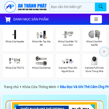
DANH MỤC SẢN PHẨM
Khóa Cửa Kassler
Khóa Vân Tay Gía
Khóa Cửa Điện Tử
Khóa Cửa Kính
Rẻ
Inox 304
Giá Rẻ
Khóa Cửa Thẻ Từ
Khóa Cửa Demax
Camera Theo Dỏi
Camera Full Color
Người Ezviz
Ezviz Trong Nhà
›
›
Trang chủ
Khóa Cửa Thông Minh
Đâu Đọc Và Ghi Thẻ Cảm Ứng 