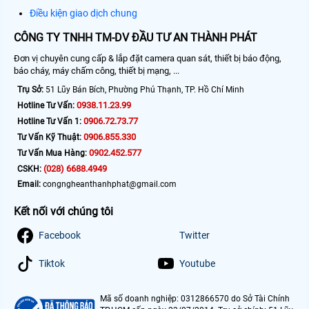
Điều kiện giao dịch chung
CÔNG TY TNHH TM-DV ĐẦU TƯ AN THÀNH PHÁT
Đơn vị chuyên cung cấp & lắp đặt camera quan sát, thiết bị báo động,
báo cháy, máy chấm công, thiết bị mạng, ...
Trụ Sở:
51 Lũy Bán Bích, Phường Phú Thạnh, TP. Hồ Chí Minh
0938.11.23.99
Hotline Tư Vấn:
0906.72.73.77
Hotline Tư Vấn 1:
0906.855.330
Tư Vấn Kỹ Thuật:
0902.452.577
Tư Vấn Mua Hàng:
(028) 6688.4949
CSKH:
Email:
congngheanthanhphat@gmail.com
Kết nối với chúng tôi
Facebook
Twitter
Tiktok
Youtube
Mã số doanh nghiệp: 0312866570 do Sở Tài Chính